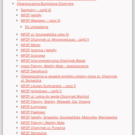
Obwieszczenia Burmistrza Olsztynka
Świętajny – część III
MPZP Jagiełły
MPZP Waplewo – czesc III
Do uchwalenia
MPZP ul. Grunwaldzka-czesc III
MPZP Olsztynek ul. Mrongowiusza – część V
MPZP Mierki
MPZP Jeziorna i Jagielly
MPZP Sosnowa
MPZP linia energetyczna Olsztynek-Biesal
mpzp Platyny, Warlity Małe - obwieszczenie
MPZP Świerkocin
Obwieszczenie w sprawie projektu zmiany mpzp m. Olsztynek
ul. Słoneczna
MPZP Lipowo Kurkowskie – czesc II
MPZP Jemiołowo – część II
MPZP ul. Leśna do węzła Olsztynek Wschód
MPZP Platyny, Warlity, Wigwałd, Gaj, Drwęck
MPZP Łutynowo
MPZP Pawłowo
MPZP Jagielly, Strazacka, Grunwaldzka, Mazurska, Warszawska
MPZP Platyny i Warlity Małe
MPZP Olsztynek ul. Poranna
MPZP Słoneczna