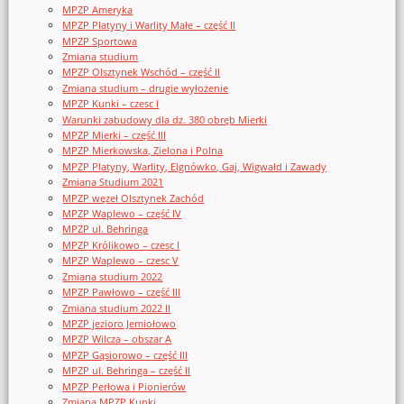
MPZP Ameryka
MPZP Platyny i Warlity Małe – część II
MPZP Sportowa
Zmiana studium
MPZP Olsztynek Wschód – część II
Zmiana studium – drugie wyłożenie
MPZP Kunki – czesc I
Warunki zabudowy dla dz. 380 obręb Mierki
MPZP Mierki – część III
MPZP Mierkowska, Zielona i Polna
MPZP Platyny, Warlity, Elgnówko, Gaj, Wigwałd i Zawady
Zmiana Studium 2021
MPZP węzeł Olsztynek Zachód
MPZP Waplewo – część IV
MPZP ul. Behringa
MPZP Królikowo – czesc I
MPZP Waplewo – czesc V
Zmiana studium 2022
MPZP Pawłowo – część III
Zmiana studium 2022 II
MPZP jezioro Jemiołowo
MPZP Wilcza – obszar A
MPZP Gąsiorowo – część III
MPZP ul. Behringa – część II
MPZP Perłowa i Pionierów
Zmiana MPZP Kunki