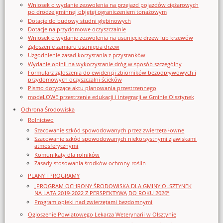
Wniosek o wydanie zezwolenia na przejazd pojazdów ciężarowych
po drodze gminnej objętej ograniczeniem tonażowym
Dotacje do budowy studni głębinowych
Dotacje na przydomowe oczyszczalnie
Wniosek o wydanie zezwolenia na usunięcie drzew lub krzewów
Zgłoszenie zamiaru usunięcia drzew
Uzgodnienie zasad korzystania z przystanków
Wydanie opinii na wykorzystanie dróg w sposób szczególny
Formularz zgłoszenia do ewidencji zbiorników bezodpływowych i
przydomowych oczyszczalni ścieków
Pismo dotyczące aktu planowania przestrzennego
modeLOWE przestrzenie edukacji i integracji w Gminie Olsztynek
Ochrona Środowiska
Rolnictwo
Szacowanie szkód spowodowanych przez zwierzęta łowne
Szacowanie szkód spowodowanych niekorzystnymi zjawiskami
atmosferycznymi
Komunikaty dla rolników
Zasady stosowania środków ochrony roślin
PLANY I PROGRAMY
„PROGRAM OCHRONY ŚRODOWISKA DLA GMINY OLSZTYNEK
NA LATA 2019-2022 Z PERSPEKTYWĄ DO ROKU 2026”
Program opieki nad zwierzętami bezdomnymi
Ogloszenie Powiatowego Lekarza Weterynarii w Olsztynie