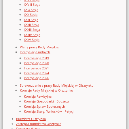
XXVIII Sesja
XXIX Sesja
XXX Sesja
XXXI Sesja
XXXII Sesja
XXXIII Sesja
XXXIV Sesja
XXXV Sesja
Plany pracy Rady Miejskiej
Interpelacje radnych
Interpelacje 2019
Interpelacje 2020
Interpelacje 2021
Interpelacje 2024
Interpelacje 2026
Sprawozdanie z pracy Rady Miejskiej w Olsztynku
Komisje Rady Miejskiej w Olsztynku
Komisja Rewizyjna
Komisja Gospodarki i Budżetu
Komisja Spraw Społecznych
Komisja Skarg, Wniosków i Petycji
Burmistrz Olsztynka
Zastępca Burmistrza Olsztynka
Sekretarz Miasta