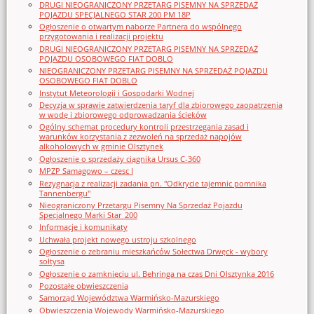
DRUGI NIEOGRANICZONY PRZETARG PISEMNY NA SPRZEDAŻ
POJAZDU SPECJALNEGO STAR 200 PM 18P
Ogłoszenie o otwartym naborze Partnera do wspólnego
przygotowania i realizacji projektu
DRUGI NIEOGRANICZONY PRZETARG PISEMNY NA SPRZEDAŻ
POJAZDU OSOBOWEGO FIAT DOBLO
NIEOGRANICZONY PRZETARG PISEMNY NA SPRZEDAŻ POJAZDU
OSOBOWEGO FIAT DOBLO
Instytut Meteorologii i Gospodarki Wodnej
Decyzja w sprawie zatwierdzenia taryf dla zbiorowego zaopatrzenia
w wodę i zbiorowego odprowadzania ścieków
Ogólny schemat procedury kontroli przestrzegania zasad i
warunków korzystania z zezwoleń na sprzedaż napojów
alkoholowych w gminie Olsztynek
Ogłoszenie o sprzedaży ciągnika Ursus C-360
MPZP Samagowo – czesc I
Rezygnacja z realizacji zadania pn. "Odkrycie tajemnic pomnika
Tannenbergu"
Nieograniczony Przetargu Pisemny Na Sprzedaż Pojazdu
Specjalnego Marki Star_200
Informacje i komunikaty
Uchwała projekt nowego ustroju szkolnego
Ogłoszenie o zebraniu mieszkańców Sołectwa Drwęck - wybory
sołtysa
Ogłoszenie o zamknięciu ul. Behringa na czas Dni Olsztynka 2016
Pozostałe obwieszczenia
Samorząd Województwa Warmińsko-Mazurskiego
Obwieszczenia Wojewody Warmińsko-Mazurskiego