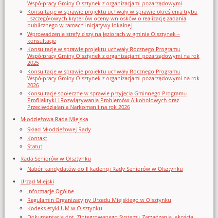
Współpracy Gminy Olsztynek z organizacjami pozarządowymi
Konsultacje w sprawie projektu uchwały w sprawie określenia trybu
i szczegółowych kryteriów oceny wniosków o realizację zadania
publicznego w ramach inicjatywy lokalnej
Wprowadzenie strefy ciszy na jeziorach w gminie Olsztynek –
konsultacje
Konsultacje w sprawie projektu uchwały Rocznego Programu
Współpracy Gminy Olsztynek z organizacjami pozarządowymi na rok
2025
Konsultacje w sprawie projektu uchwały Rocznego Programu
Współpracy Gminy Olsztynek z organizacjami pozarządowymi na rok
2026
Konsultacje społeczne w sprawie przyjęcia Gminnego Programu
Profilaktyki i Rozwiązywania Problemów Alkoholowych oraz
Przeciwdziałania Narkomanii na rok 2026
Młodzieżowa Rada Miejska
Skład Młodzieżowej Rady
Kontakt
Statut
Rada Seniorów w Olsztynku
Nabór kandydatów do II kadencji Rady Seniorów w Olsztynku
Urząd Miejski
Informacje Ogólne
Regulamin Organizacyjny Urzedu Miejskiego w Olsztynku
Kodeks etyki UM w Olsztynku
Dokumentacja dot. Zintegrowanego Systemu Zarządzania Jakością