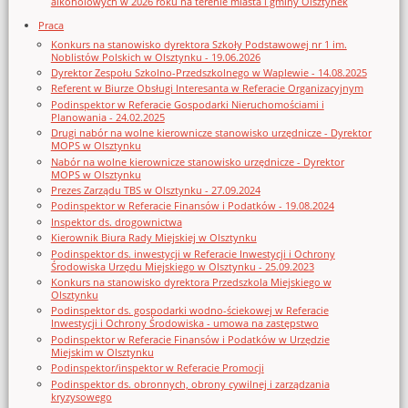
alkoholowych w 2026 roku na terenie miasta i gminy Olsztynek
Praca
Konkurs na stanowisko dyrektora Szkoły Podstawowej nr 1 im.
Noblistów Polskich w Olsztynku - 19.06.2026
Dyrektor Zespołu Szkolno-Przedszkolnego w Waplewie - 14.08.2025
Referent w Biurze Obsługi Interesanta w Referacie Organizacyjnym
Podinspektor w Referacie Gospodarki Nieruchomościami i
Planowania - 24.02.2025
Drugi nabór na wolne kierownicze stanowisko urzędnicze - Dyrektor
MOPS w Olsztynku
Nabór na wolne kierownicze stanowisko urzędnicze - Dyrektor
MOPS w Olsztynku
Prezes Zarządu TBS w Olsztynku - 27.09.2024
Podinspektor w Referacie Finansów i Podatków - 19.08.2024
Inspektor ds. drogownictwa
Kierownik Biura Rady Miejskiej w Olsztynku
Podinspektor ds. inwestycji w Referacie Inwestycji i Ochrony
Środowiska Urzędu Miejskiego w Olsztynku - 25.09.2023
Konkurs na stanowisko dyrektora Przedszkola Miejskiego w
Olsztynku
Podinspektor ds. gospodarki wodno-ściekowej w Referacie
Inwestycji i Ochrony Środowiska - umowa na zastępstwo
Podinspektor w Referacie Finansów i Podatków w Urzędzie
Miejskim w Olsztynku
Podinspektor/inspektor w Referacie Promocji
Podinspektor ds. obronnych, obrony cywilnej i zarządzania
kryzysowego