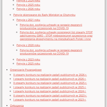
Petycje z 2024 roku
Petycje z 2025 roku
Petycje z 2026 roku
Petycje skierowane do Rady Miejskiej w Olsztynku
Petycje z 2021 roku
Petycja dot. podjęcia uchwały w sprawie gwarancji
producentów szczepionek na COVID-19
Petycja dot. podjęcia uchwały poierającej list otwarty STOP
zabójczenmu GMO - STOP niebezpiecznej szczepionce oraz
zaprzestania eksperymentu na mieszkańcach Polski i inne
Petycje z 2020 roku
Petycja dot. podjęcia uchwały w sprawie gwarancji
producentów szczepionek na COVID-19
Petycje z 2023 roku
Petycje z 2025 roku
Organizacje Pozarządowe
II otwarty konkurs na realizację zadań publicznych w 2026 r.
I otwarty konkurs na realizację zadań publicznych w 2026 r.
II otwarty konkurs na realizację zadań publicznych w 2025 r.
I otwarty konkurs na realizację zadań publicznych w 2025 r.
I otwarty konkurs na realizację zadań publicznych w 2024 r.
II otwarty konkurs na realizację zadań publicznych w 2023 r.
I otwarty konkurs na realizację zadań publicznych w 2023 r.
Ogłoszenia