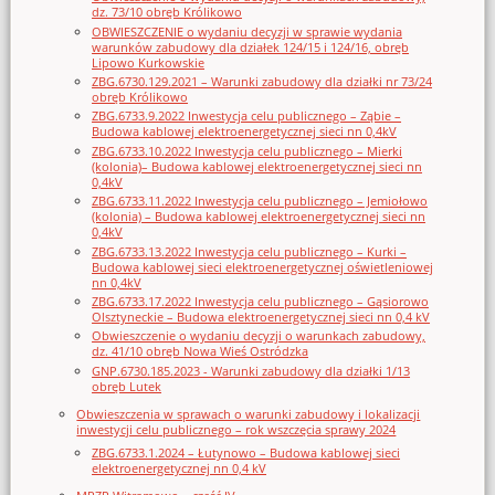
dz. 73/10 obręb Królikowo
OBWIESZCZENIE o wydaniu decyzji w sprawie wydania
warunków zabudowy dla działek 124/15 i 124/16, obręb
Lipowo Kurkowskie
ZBG.6730.129.2021 – Warunki zabudowy dla działki nr 73/24
obręb Królikowo
ZBG.6733.9.2022 Inwestycja celu publicznego – Ząbie –
Budowa kablowej elektroenergetycznej sieci nn 0,4kV
ZBG.6733.10.2022 Inwestycja celu publicznego – Mierki
(kolonia)– Budowa kablowej elektroenergetycznej sieci nn
0,4kV
ZBG.6733.11.2022 Inwestycja celu publicznego – Jemiołowo
(kolonia) – Budowa kablowej elektroenergetycznej sieci nn
0,4kV
ZBG.6733.13.2022 Inwestycja celu publicznego – Kurki –
Budowa kablowej sieci elektroenergetycznej oświetleniowej
nn 0,4kV
ZBG.6733.17.2022 Inwestycja celu publicznego – Gąsiorowo
Olsztyneckie – Budowa elektroenergetycznej sieci nn 0,4 kV
Obwieszczenie o wydaniu decyzji o warunkach zabudowy,
dz. 41/10 obręb Nowa Wieś Ostródzka
GNP.6730.185.2023 - Warunki zabudowy dla działki 1/13
obręb Lutek
Obwieszczenia w sprawach o warunki zabudowy i lokalizacji
inwestycji celu publicznego – rok wszczęcia sprawy 2024
ZBG.6733.1.2024 – Łutynowo – Budowa kablowej sieci
elektroenergetycznej nn 0,4 kV