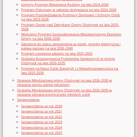
Gminny Program Wspierania Rodziny na lata 2024-2026
Program Osłonowy w zakresie dożywiania na lata 2024-2028
Program Przeciwdziałania Przemocy Domowej i Ochrony Osób
na lata 2023-2028
Program Opieki nad Zabytkami Gminy Olsztynek na lata 2025-
2028
Wieloletni Program Gospodarowania Mieszkaniowym Zasobem
Gminy na lata 2026-2030
Założenia do planu zaopatrzenia w ciepło, energię elektryczna i
paliwa gazowe na lata 2026-2040
Program usuwania azbestu na lata 2025-2032
Strategia Rozwiązywania Problemów Społecznych w gminie
Olsztynek na lata 2026-2035
Program na Rzecz Osób Starszych i z Niepełnosprawnością na
lata 2025-2030
Strategia Młodzieżowa gminy Olsztynek na lata 2026-2030 w
obszarze sportu wśród młodzieży
Strategia Młodzieżowa gminy Olsztynek na lata 2026-2030 w
obszarze zdrowia psychicznego młodych osób
Sprawozdania
Sprawozdania za rok 2020
Sprawozdania za rok 2021
Sprawozdania za rok 2022
Sprawozdania za rok 2023
Sprawozdania za rok 2024
Sprawozdania za rok 2025