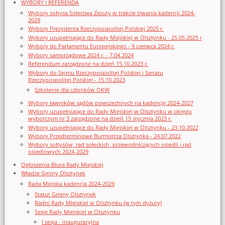
WYBORY I REFERENDA
Wybory sołtysa Sołectwa Zezuty w trakcie trwania kadencji 2024-
2029
Wybory Prezydenta Rzeczypospolitej Polskiej 2025 r.
Wybory uzupełniające do Rady Miejskiej w Olsztynku - 25.05.2025 r
Wybory do Parlamentu Europejskiego - 9 czerwca 2024 r.
Wybory samorządowe 2024 r. - 7.04.2024
Referendum zarządzone na dzień 15.10.2023 r.
Wybory do Sejmu Rzeczypospolitej Polskiej i Senatu
Rzeczypospolitej Polskiej - 15.10.2023
Szkolenie dla członków OKW
Wybory ławników sądów powszechnych na kadencję 2024-2027
Wybory uzupełniające do Rady Miejskiej w Olsztynku w okręgu
wyborczym nr 3 zarządzone na dzień 15 stycznia 2023 r.
Wybory uzupełniające do Rady Miejskiej w Olsztynku - 23.10.2022
Wybory Przedterminowe Burmistrza Olsztynka - 24.07.2022
Wybory sołtysów, rad sołeckich, przewodniczących osiedli i rad
osiedlowych 2024-2029
Ogłoszenia Biura Rady Miejskiej
Władze Gminy Olsztynek
Rada Miejska kadencja 2024-2029
Statut Gminy Olsztynek
Radni Rady Miejskiej w Olsztynku (w tym dyżury)
Sesje Rady Miejskiej w Olsztynku
I sesja - inauguracyjna