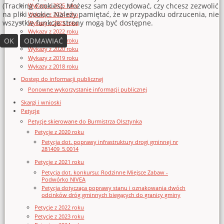
(Tracking Cookies). Możesz sam zdecydować, czy chcesz zezwolić
Wykazy z 2025 roku
na pliki cookie. Należy pamiętać, że w przypadku odrzucenia, nie
Wykazy z 2024 roku
wszystkie funkcje strony mogą być dostępne.
Wykazy z 2023 roku
Wykazy z 2022 roku
OK
ODMAWIAĆ
Wykazy z 2021 roku
Wykazy z 2020 roku
Wykazy z 2019 roku
Wykazy z 2018 roku
Dostęp do informacji publicznej
Ponowne wykorzystanie informacji publicznej
Skargi i wnioski
Petycje
Petycje skierowane do Burmistrza Olsztynka
Petycje z 2020 roku
Petycja dot. poprawy infrastruktury drogi gminnej nr
281409_5.0014
Petycje z 2021 roku
Petycja dot. konkursu: Rodzinne Miejsce Zabaw -
Podwórko NIVEA
Petycja dotycząca poprawy stanu i oznakowania dwóch
odcinków dróg gminnych biegących do granicy gminy
Petycje z 2022 roku
Petycje z 2023 roku