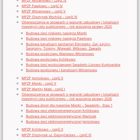
MPZP Witramowo – część IV
MPZP Pawłowo – część IV
MPZP Witramowo – część V
MPZP Olsztynek Wschód – część III
Obwieszczenia w sprawach o warunki zabudowy i lokalizacji
inwestycji celu publicznego – rok wszczęcia sprawy 2025
Budowa sieci niskiego napięcia Mierki
Budowa sieci niskiego napięcia Pawłowo
Budowa kanalizacji sanitarnej Elgnówko, Gaj, Łęciny,
Świętajny, Tolejny, Wigwałd, Wilkowo, Zawady
Budowa wodociągu Waplewo-Witramowo
Budowa wodociągu Królikowo
Budowa sieci wodociągowej Swaderki-Lipowo Kurkowskie
Budowa wodociągu i kanalizacji Witramowo
MPZP Jemiołowo - część II
MPZP Mierki - część V
MPZP Warlity Małe - część I
Obwieszczenia w sprawach o warunki zabudowy i lokalizacji
inwestycji celu publicznego – rok wszczęcia sprawy 2026
Budowa drogi dla rowerów Mierki – Swaderki - Etap 1
Budowa sieci elektroenergetycznej Królikowo
Budowa sieci elektroenergetycznej Marózek
Budowa sieci elektroenergetycznej Jemiołowo
MPZP Królikowo – część II
MPZP Olsztynek ul. Daszyńskiego – część III