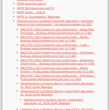
MPZP Ameryka-część II
MPZP Mrongowiusza-część VI
MPZP Mierki – część IV
MPZP ul. Grunwaldzka i Mazurska
Obwieszczenia w sprawach o warunki zabudowy i lokalizacji
inwestycji celu publicznego – rok wszczęcia sprawy do 2023
ZBG.6733.1.2022 Inwestycja celu publicznego – Nowa Wieś
Ostródzka – Budowa elektroenergetycznej sieci nn 0,4kV
ZBG.6733.2.2022 Inwestycja celu publicznego – Mańki –
Budowa elektroenergetycznej sieci nn 0,4kV
ZBG.6733.3.2022 Inwestycja celu publicznego – Lutek –
Budowa elektroenergetycznej sieci nn 0,4kV
ZBG.6733.4.2022 Inwestycja celu publicznego – Królikowo –
Budowa elektroenergetycznej sieci nn 0,4kV
ZBG.6733.5.2022 Inwestycja celu publicznego – Gąsiorowo
Olsztyneckie – Budowa elektroenergetycznej sieci nn 0,4kV
ZBG.6733.6.2022 Inwestycja celu publicznego – Mierki
kolonia – Przebudowa elektroenergetycznej sieci nn 0,4kV
ZBG.6733.7.2022 Inwestycja celu publicznego – Jemiołowo –
Przebudowa elektroenergetycznej sieci nn 0,4kV
Obwieszczenie o wydaniu decyzji o warunkach zabudowy,
dz. 36/27 obręb Waplewo
Obwieszczenie o wydaniu decyzji o warunkach zabudowy,
dz. 36/26 obręb Waplewo
Obwieszczenie o wydaniu decyzji o warunkach
zabudowy, dz. 36/26 obręb Waplewo
Obwieszczenie o wydaniu decyzji o warunkach zabudowy,