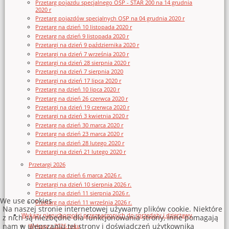
Przetarg pojazdu specjalnego OSP - STAR 200 na 14 grudnia
2020 r
Przetarg pojazdów specjalnych OSP na 04 grudnia 2020 r
Przetarg na dzień 10 listopada 2020 r
Przetarg na dzień 9 listopada 2020 r
Przetargi na dzień 9 października 2020 r
Przetargi na dzień 7 września 2020 r
Przetargi na dzień 28 sierpnia 2020 r
Przetargi na dzień 7 sierpnia 2020
Przetargi na dzień 17 lipca 2020 r
Przetarg na dzień 10 lipca 2020 r
Przetarg na dzień 26 czerwca 2020 r
Przetargi na dzień 19 czerwca 2020 r
Przetargi na dzień 3 kwietnia 2020 r
Przetarg na dzień 30 marca 2020 r
Przetarg na dzień 23 marca 2020 r
Przetarg na dzień 28 lutego 2020 r
Przetargi na dzień 21 lutego 2020 r
Przetargi 2026
Przetarg na dzień 6 marca 2026 r.
Przetargi na dzień 10 sierpnia 2026 r.
Przetarg na dzień 11 sierpnia 2026 r.
We use cookies
Przetarg na dzień 11 września 2026 r.
Na naszej stronie internetowej używamy plików cookie. Niektóre
Wykazy nieruchomości przeznaczonych do sprzedaży i dzierżawy
z nich są niezbędne dla funkcjonowania strony, inne pomagają
nam w ulepszaniu tej strony i doświadczeń użytkownika
Wykazy z 2026 roku