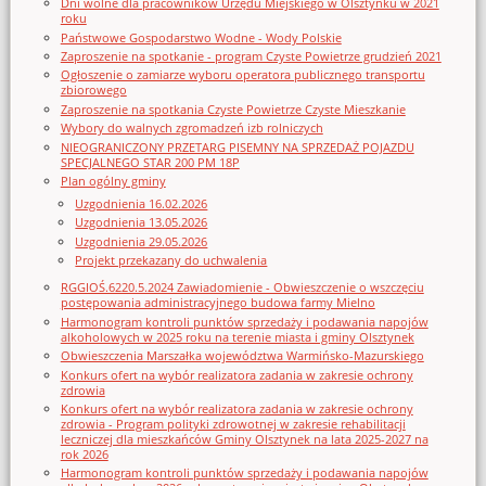
Dni wolne dla pracowników Urzędu Miejskiego w Olsztynku w 2021
roku
Państwowe Gospodarstwo Wodne - Wody Polskie
Zaproszenie na spotkanie - program Czyste Powietrze grudzień 2021
Ogłoszenie o zamiarze wyboru operatora publicznego transportu
zbiorowego
Zaproszenie na spotkania Czyste Powietrze Czyste Mieszkanie
Wybory do walnych zgromadzeń izb rolniczych
NIEOGRANICZONY PRZETARG PISEMNY NA SPRZEDAŻ POJAZDU
SPECJALNEGO STAR 200 PM 18P
Plan ogólny gminy
Uzgodnienia 16.02.2026
Uzgodnienia 13.05.2026
Uzgodnienia 29.05.2026
Projekt przekazany do uchwalenia
RGGIOŚ.6220.5.2024 Zawiadomienie - Obwieszczenie o wszczęciu
postępowania administracyjnego budowa farmy Mielno
Harmonogram kontroli punktów sprzedaży i podawania napojów
alkoholowych w 2025 roku na terenie miasta i gminy Olsztynek
Obwieszczenia Marszałka województwa Warmińsko-Mazurskiego
Konkurs ofert na wybór realizatora zadania w zakresie ochrony
zdrowia
Konkurs ofert na wybór realizatora zadania w zakresie ochrony
zdrowia - Program polityki zdrowotnej w zakresie rehabilitacji
leczniczej dla mieszkańców Gminy Olsztynek na lata 2025-2027 na
rok 2026
Harmonogram kontroli punktów sprzedaży i podawania napojów