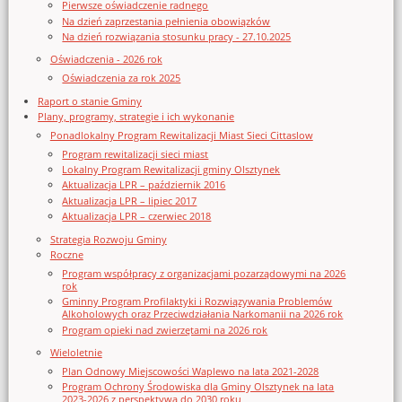
Pierwsze oświadczenie radnego
Na dzień zaprzestania pełnienia obowiązków
Na dzień rozwiązania stosunku pracy - 27.10.2025
Oświadczenia - 2026 rok
Oświadczenia za rok 2025
Raport o stanie Gminy
Plany, programy, strategie i ich wykonanie
Ponadlokalny Program Rewitalizacji Miast Sieci Cittaslow
Program rewitalizacji sieci miast
Lokalny Program Rewitalizacji gminy Olsztynek
Aktualizacja LPR – październik 2016
Aktualizacja LPR – lipiec 2017
Aktualizacja LPR – czerwiec 2018
Strategia Rozwoju Gminy
Roczne
Program współpracy z organizacjami pozarządowymi na 2026
rok
Gminny Program Profilaktyki i Rozwiązywania Problemów
Alkoholowych oraz Przeciwdziałania Narkomanii na 2026 rok
Program opieki nad zwierzętami na 2026 rok
Wieloletnie
Plan Odnowy Miejscowości Waplewo na lata 2021-2028
Program Ochrony Środowiska dla Gminy Olsztynek na lata
2023-2026 z perspektywą do 2030 roku