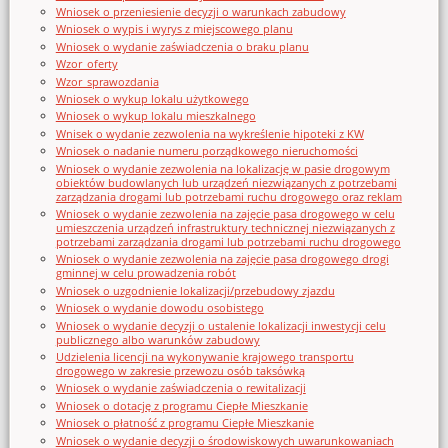
Wniosek o przeniesienie decyzji o warunkach zabudowy
Wniosek o wypis i wyrys z miejscowego planu
Wniosek o wydanie zaświadczenia o braku planu
Wzor_oferty
Wzor_sprawozdania
Wniosek o wykup lokalu użytkowego
Wniosek o wykup lokalu mieszkalnego
Wnisek o wydanie zezwolenia na wykreślenie hipoteki z KW
Wniosek o nadanie numeru porządkowego nieruchomości
Wniosek o wydanie zezwolenia na lokalizację w pasie drogowym
obiektów budowlanych lub urządzeń niezwiązanych z potrzebami
zarządzania drogami lub potrzebami ruchu drogowego oraz reklam
Wniosek o wydanie zezwolenia na zajęcie pasa drogowego w celu
umieszczenia urządzeń infrastruktury technicznej niezwiązanych z
potrzebami zarządzania drogami lub potrzebami ruchu drogowego
Wniosek o wydanie zezwolenia na zajęcie pasa drogowego drogi
gminnej w celu prowadzenia robót
Wniosek o uzgodnienie lokalizacji/przebudowy zjazdu
Wniosek o wydanie dowodu osobistego
Wniosek o wydanie decyzji o ustalenie lokalizacji inwestycji celu
publicznego albo warunków zabudowy
Udzielenia licencji na wykonywanie krajowego transportu
drogowego w zakresie przewozu osób taksówką
Wniosek o wydanie zaświadczenia o rewitalizacji
Wniosek o dotację z programu Ciepłe Mieszkanie
Wniosek o płatność z programu Ciepłe Mieszkanie
Wniosek o wydanie decyzji o środowiskowych uwarunkowaniach