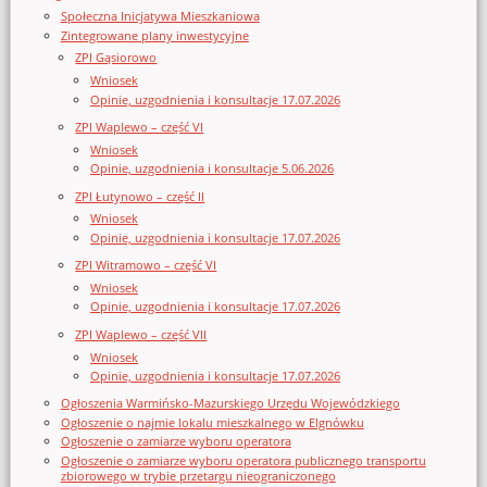
Społeczna Inicjatywa Mieszkaniowa
Zintegrowane plany inwestycyjne
ZPI Gąsiorowo
Wniosek
Opinie, uzgodnienia i konsultacje 17.07.2026
ZPI Waplewo – część VI
Wniosek
Opinie, uzgodnienia i konsultacje 5.06.2026
ZPI Łutynowo – część II
Wniosek
Opinie, uzgodnienia i konsultacje 17.07.2026
ZPI Witramowo – część VI
Wniosek
Opinie, uzgodnienia i konsultacje 17.07.2026
ZPI Waplewo – część VII
Wniosek
Opinie, uzgodnienia i konsultacje 17.07.2026
Ogłoszenia Warmińsko-Mazurskiego Urzędu Wojewódzkiego
Ogłoszenie o najmie lokalu mieszkalnego w Elgnówku
Ogłoszenie o zamiarze wyboru operatora
Ogłoszenie o zamiarze wyboru operatora publicznego transportu
zbiorowego w trybie przetargu nieograniczonego