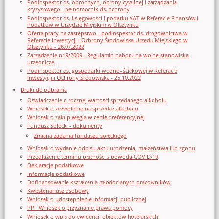
Podinspektor ds. obronnych, obrony cywilnej i zarządzania
kryzysowego - pełnomocnik ds. ochrony
Podinspektor ds. księgowości i podatku VAT w Referacie Finansów i
Podatków w Urzędzie Miejskim w Olsztynku
Oferta pracy na zastępstwo - podinspektor ds. drogownictwa w
Referacie Inwestycji i Ochrony Środowiska Urzędu Miejskiego w
Olsztynku - 26.07.2022
Zarządzenie nr 9/2009 - Regulamin naboru na wolne stanowiska
urzędnicze.
Podinspektor ds. gospodarki wodno–ściekowej w Referacie
Inwestycji i Ochrony Środowiska - 25.10.2022
Druki do pobrania
Oświadczenie o rocznej wartości sprzedanego alkoholu
Wniosek o zezwolenie na sprzedaz alkoholu
Wniosek o zakup węgla w cenie preferencyjnej
Fundusz Sołecki - dokumenty
Zmiana zadania funduszu sołeckiego
Wniosek o wydanie odpisu aktu urodzenia, małżeństwa lub zgonu
Przedłużenie terminu płatności z powodu COVID-19
Deklaracje podatkowe
Informacje podatkowe
Dofinansowanie kształcenia młodocianych pracowników
Kwestonariusz osobowy
Wniosek o udostępnienie informacji publicznej
PPF Wniosek o przyznanie prawa pomocy
Wniosek o wpis do ewidencji obiektów hotelarskich