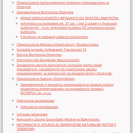
Obwieszczenia Samorządowego Kolegium Odwoławczego w
Olsztynie
Zawiadomienia Burmistrza Olsztynka
WYKAZ NIERUCHOMOŚCI WPISANYCH DO REJESTRU ZABYTKÓW.
Informacja na podstawie art. 37 ust. 1 pkt 2 ustawy o finansach
publicznych - m.in. wykonanie budżetu JST umorzenia pomoc
publiczna.
II Konkurs na realizację zadania publicznego
Obwieszczenia Ministra Infrastruktury i Budwonictwa
Sprzedaż pojazdu Volkswagen Transporter T4
Decyzje Burmistrza Olsztynka
Informacje dla Zarządców Nieruchomości
Zestawienie danych dotyczących czynszów najmu lokali
mieszkalnych, nienależących do publicznego zasobu
mieszkaniowego, w położonych na obszarze Gminy Olsztynek.
Obwieszczenia Starosty Olsztyńskiego
Zawiadomienie o wszczęciu postępowania w sprawie zmiany
pozwolenia zintegrowanego na prowadzenie instalacji
NUTRIPOL Sp. z o.o.
Ogłoszenia sprzedażowe
Ogłoszenia sprzedażowe
Uchwała reklamowa
Regionalny Zarząd Gospodarki Wodnej w Białymstoku
INFORMACJA O OPŁACIE ZA ZMNIEJSZENIE NATURALNEJ RETENCJI
TERENOWEJ