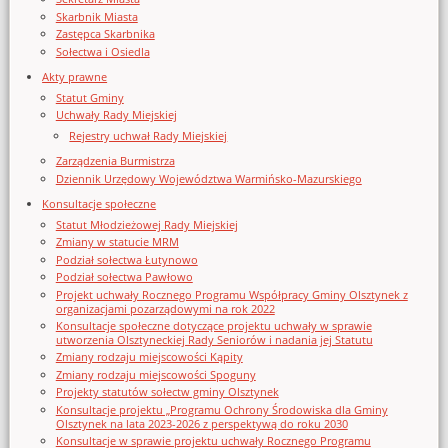
Skarbnik Miasta
Zastępca Skarbnika
Sołectwa i Osiedla
Akty prawne
Statut Gminy
Uchwały Rady Miejskiej
Rejestry uchwał Rady Miejskiej
Zarządzenia Burmistrza
Dziennik Urzędowy Województwa Warmińsko-Mazurskiego
Konsultacje społeczne
Statut Młodzieżowej Rady Miejskiej
Zmiany w statucie MRM
Podział sołectwa Łutynowo
Podział sołectwa Pawłowo
Projekt uchwały Rocznego Programu Współpracy Gminy Olsztynek z
organizacjami pozarządowymi na rok 2022
Konsultacje społeczne dotyczące projektu uchwały w sprawie
utworzenia Olsztyneckiej Rady Seniorów i nadania jej Statutu
Zmiany rodzaju miejscowości Kąpity
Zmiany rodzaju miejscowości Spoguny
Projekty statutów sołectw gminy Olsztynek
Konsultacje projektu „Programu Ochrony Środowiska dla Gminy
Olsztynek na lata 2023-2026 z perspektywą do roku 2030
Konsultacje w sprawie projektu uchwały Rocznego Programu