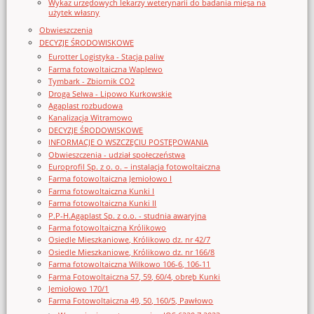
Wykaz urzędowych lekarzy weterynarii do badania mięsa na
użytek własny
Obwieszczenia
DECYZJE ŚRODOWISKOWE
Eurotter Logistyka - Stacja paliw
Farma fotowoltaiczna Waplewo
Tymbark - Zbiornik CO2
Droga Selwa - Lipowo Kurkowskie
Agaplast rozbudowa
Kanalizacja Witramowo
DECYZJE ŚRODOWISKOWE
INFORMACJE O WSZCZĘCIU POSTĘPOWANIA
Obwieszczenia - udział społeczeństwa
Europrofil Sp. z o. o. – instalacja fotowoltaiczna
Farma fotowoltaiczna Jemiołowo I
Farma fotowoltaiczna Kunki I
Farma fotowoltaiczna Kunki II
P.P-H.Agaplast Sp. z o.o. - studnia awaryjna
Farma fotowoltaiczna Królikowo
Osiedle Mieszkaniowe, Królikowo dz. nr 42/7
Osiedle Mieszkaniowe, Królikowo dz. nr 166/8
Farma fotowoltaiczna Wilkowo 106-6, 106-11
Farma Fotowoltaiczna 57, 59, 60/4, obręb Kunki
Jemiołowo 170/1
Farma Fotowoltaiczna 49, 50, 160/5, Pawłowo