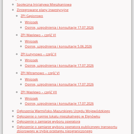
Społeczna Inicjatywa Mieszkaniowa
Zintegrowane plany inwestycyjne
ZPI Gąsiorowo
Wniosek
Opinie, uzgodnienia i konsultacje 17.07.2026
ZPI Waplewo – część VI
Wniosek
Opinie, uzgodnienia i konsultacje 5.06.2026
ZPI Łutynowo – część II
Wniosek
Opinie, uzgodnienia i konsultacje 17.07.2026
ZPI Witramowo – część VI
Wniosek
Opinie, uzgodnienia i konsultacje 17.07.2026
ZPI Waplewo – część VII
Wniosek
Opinie, uzgodnienia i konsultacje 17.07.2026
Ogłoszenia Warmińsko-Mazurskiego Urzędu Wojewódzkiego
Ogłoszenie o najmie lokalu mieszkalnego w Elgnówku
Ogłoszenie o zamiarze wyboru operatora
Ogłoszenie o zamiarze wyboru operatora publicznego transportu
zbiorowego w trybie przetargu nieograniczonego