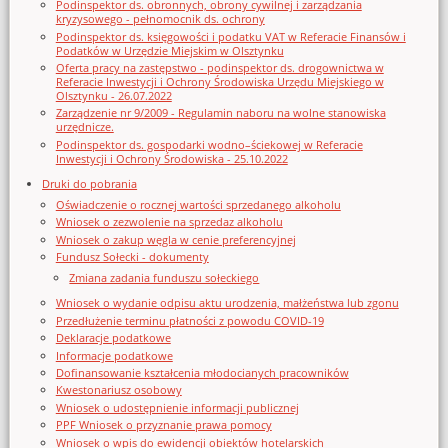
Podinspektor ds. obronnych, obrony cywilnej i zarządzania
kryzysowego - pełnomocnik ds. ochrony
Podinspektor ds. księgowości i podatku VAT w Referacie Finansów i
Podatków w Urzędzie Miejskim w Olsztynku
Oferta pracy na zastępstwo - podinspektor ds. drogownictwa w
Referacie Inwestycji i Ochrony Środowiska Urzędu Miejskiego w
Olsztynku - 26.07.2022
Zarządzenie nr 9/2009 - Regulamin naboru na wolne stanowiska
urzędnicze.
Podinspektor ds. gospodarki wodno–ściekowej w Referacie
Inwestycji i Ochrony Środowiska - 25.10.2022
Druki do pobrania
Oświadczenie o rocznej wartości sprzedanego alkoholu
Wniosek o zezwolenie na sprzedaz alkoholu
Wniosek o zakup węgla w cenie preferencyjnej
Fundusz Sołecki - dokumenty
Zmiana zadania funduszu sołeckiego
Wniosek o wydanie odpisu aktu urodzenia, małżeństwa lub zgonu
Przedłużenie terminu płatności z powodu COVID-19
Deklaracje podatkowe
Informacje podatkowe
Dofinansowanie kształcenia młodocianych pracowników
Kwestonariusz osobowy
Wniosek o udostępnienie informacji publicznej
PPF Wniosek o przyznanie prawa pomocy
Wniosek o wpis do ewidencji obiektów hotelarskich