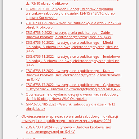
dz. 73/10 obręb Królikowo
OBWIESZCZENIE o wydaniu decyzji w sprawie wydania
warunków zabudowy dla działek 124/15 i 124/16, obręb
Lipowo Kurkowskie
ZBG.6730.129.2021 – Warunki zabudowy dla działki nr 73/24
obręb Królikowo
ZBG.6733.9.2022 Inwestycja celu publicznego – Ząbie –
Budowa kablowej elektroenergetycznej sieci nn 0,4kV
ZBG.6733.10.2022 Inwestycja celu publicznego – Mierki
(kolonia)– Budowa kablowej elektroenergetycznej sieci nn
0,4kV
ZBG.6733.11.2022 Inwestycja celu publicznego – Jemiołowo
(kolonia) – Budowa kablowej elektroenergetycznej sieci nn
0,4kV
ZBG.6733.13.2022 Inwestycja celu publicznego – Kurki –
Budowa kablowej sieci elektroenergetycznej oświetleniowej
nn 0,4kV
ZBG.6733.17.2022 Inwestycja celu publicznego – Gąsiorowo
Olsztyneckie – Budowa elektroenergetycznej sieci nn 0,4 kV
Obwieszczenie o wydaniu decyzji o warunkach zabudowy,
dz. 41/10 obręb Nowa Wieś Ostródzka
GNP.6730.185.2023 - Warunki zabudowy dla działki 1/13
obręb Lutek
Obwieszczenia w sprawach o warunki zabudowy i lokalizacji
inwestycji celu publicznego – rok wszczęcia sprawy 2024
ZBG.6733.1.2024 – Łutynowo – Budowa kablowej sieci
elektroenergetycznej nn 0,4 kV