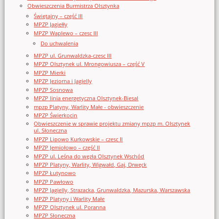
Obwieszczenia Burmistrza Olsztynka
Świętajny – część III
MPZP Jagiełły
MPZP Waplewo – czesc III
Do uchwalenia
MPZP ul. Grunwaldzka-czesc III
MPZP Olsztynek ul. Mrongowiusza – część V
MPZP Mierki
MPZP Jeziorna i Jagielly
MPZP Sosnowa
MPZP linia energetyczna Olsztynek-Biesal
mpzp Platyny, Warlity Małe - obwieszczenie
MPZP Świerkocin
Obwieszczenie w sprawie projektu zmiany mpzp m. Olsztynek
ul. Słoneczna
MPZP Lipowo Kurkowskie – czesc II
MPZP Jemiołowo – część II
MPZP ul. Leśna do węzła Olsztynek Wschód
MPZP Platyny, Warlity, Wigwałd, Gaj, Drwęck
MPZP Łutynowo
MPZP Pawłowo
MPZP Jagielly, Strazacka, Grunwaldzka, Mazurska, Warszawska
MPZP Platyny i Warlity Małe
MPZP Olsztynek ul. Poranna
MPZP Słoneczna