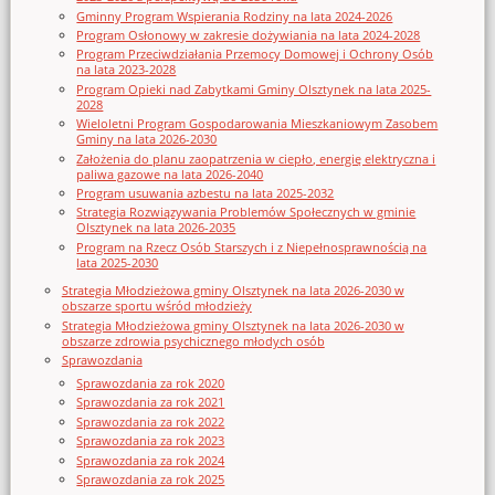
Gminny Program Wspierania Rodziny na lata 2024-2026
Program Osłonowy w zakresie dożywiania na lata 2024-2028
Program Przeciwdziałania Przemocy Domowej i Ochrony Osób
na lata 2023-2028
Program Opieki nad Zabytkami Gminy Olsztynek na lata 2025-
2028
Wieloletni Program Gospodarowania Mieszkaniowym Zasobem
Gminy na lata 2026-2030
Założenia do planu zaopatrzenia w ciepło, energię elektryczna i
paliwa gazowe na lata 2026-2040
Program usuwania azbestu na lata 2025-2032
Strategia Rozwiązywania Problemów Społecznych w gminie
Olsztynek na lata 2026-2035
Program na Rzecz Osób Starszych i z Niepełnosprawnością na
lata 2025-2030
Strategia Młodzieżowa gminy Olsztynek na lata 2026-2030 w
obszarze sportu wśród młodzieży
Strategia Młodzieżowa gminy Olsztynek na lata 2026-2030 w
obszarze zdrowia psychicznego młodych osób
Sprawozdania
Sprawozdania za rok 2020
Sprawozdania za rok 2021
Sprawozdania za rok 2022
Sprawozdania za rok 2023
Sprawozdania za rok 2024
Sprawozdania za rok 2025