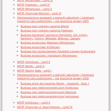
MPZP Witramowo – część IV
MPZP Pawłowo – część IV
MPZP Witramowo – część V
MPZP Olsztynek Wschód – część III
Obwieszczenia w sprawach o warunki zabudowy i lokalizacji
inwestycji celu publicznego – rok wszczęcia sprawy 2025
Budowa sieci niskiego napięcia Mierki
Budowa sieci niskiego napięcia Pawłowo
Budowa kanalizacji sanitarnej Elgnówko, Gaj, Łęciny,
Świętajny, Tolejny, Wigwałd, Wilkowo, Zawady
Budowa wodociągu Waplewo-Witramowo
Budowa wodociągu Królikowo
Budowa sieci wodociągowej Swaderki-Lipowo Kurkowskie
Budowa wodociągu i kanalizacji Witramowo
MPZP Jemiołowo - część II
MPZP Mierki - część V
MPZP Warlity Małe - część I
Obwieszczenia w sprawach o warunki zabudowy i lokalizacji
inwestycji celu publicznego – rok wszczęcia sprawy 2026
Budowa drogi dla rowerów Mierki – Swaderki - Etap 1
Budowa sieci elektroenergetycznej Królikowo
Budowa sieci elektroenergetycznej Marózek
Budowa sieci elektroenergetycznej Jemiołowo
MPZP Królikowo – część II
MPZP Olsztynek ul. Daszyńskiego – część III