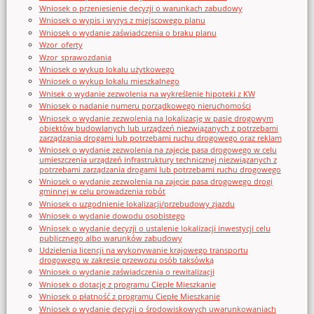
Wniosek o przeniesienie decyzji o warunkach zabudowy
Wniosek o wypis i wyrys z miejscowego planu
Wniosek o wydanie zaświadczenia o braku planu
Wzor_oferty
Wzor_sprawozdania
Wniosek o wykup lokalu użytkowego
Wniosek o wykup lokalu mieszkalnego
Wnisek o wydanie zezwolenia na wykreślenie hipoteki z KW
Wniosek o nadanie numeru porządkowego nieruchomości
Wniosek o wydanie zezwolenia na lokalizację w pasie drogowym
obiektów budowlanych lub urządzeń niezwiązanych z potrzebami
zarządzania drogami lub potrzebami ruchu drogowego oraz reklam
Wniosek o wydanie zezwolenia na zajęcie pasa drogowego w celu
umieszczenia urządzeń infrastruktury technicznej niezwiązanych z
potrzebami zarządzania drogami lub potrzebami ruchu drogowego
Wniosek o wydanie zezwolenia na zajęcie pasa drogowego drogi
gminnej w celu prowadzenia robót
Wniosek o uzgodnienie lokalizacji/przebudowy zjazdu
Wniosek o wydanie dowodu osobistego
Wniosek o wydanie decyzji o ustalenie lokalizacji inwestycji celu
publicznego albo warunków zabudowy
Udzielenia licencji na wykonywanie krajowego transportu
drogowego w zakresie przewozu osób taksówką
Wniosek o wydanie zaświadczenia o rewitalizacji
Wniosek o dotację z programu Ciepłe Mieszkanie
Wniosek o płatność z programu Ciepłe Mieszkanie
Wniosek o wydanie decyzji o środowiskowych uwarunkowaniach