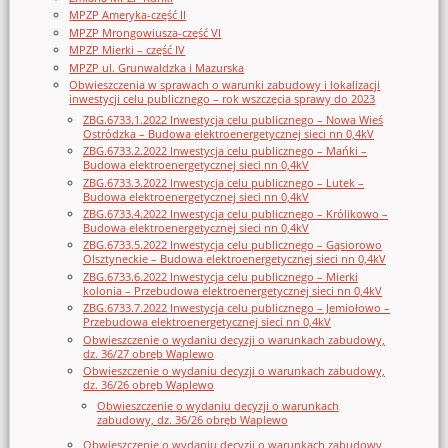
MPZP Ameryka-część II
MPZP Mrongowiusza-część VI
MPZP Mierki – część IV
MPZP ul. Grunwaldzka i Mazurska
Obwieszczenia w sprawach o warunki zabudowy i lokalizacji
inwestycji celu publicznego – rok wszczęcia sprawy do 2023
ZBG.6733.1.2022 Inwestycja celu publicznego – Nowa Wieś
Ostródzka – Budowa elektroenergetycznej sieci nn 0,4kV
ZBG.6733.2.2022 Inwestycja celu publicznego – Mańki –
Budowa elektroenergetycznej sieci nn 0,4kV
ZBG.6733.3.2022 Inwestycja celu publicznego – Lutek –
Budowa elektroenergetycznej sieci nn 0,4kV
ZBG.6733.4.2022 Inwestycja celu publicznego – Królikowo –
Budowa elektroenergetycznej sieci nn 0,4kV
ZBG.6733.5.2022 Inwestycja celu publicznego – Gąsiorowo
Olsztyneckie – Budowa elektroenergetycznej sieci nn 0,4kV
ZBG.6733.6.2022 Inwestycja celu publicznego – Mierki
kolonia – Przebudowa elektroenergetycznej sieci nn 0,4kV
ZBG.6733.7.2022 Inwestycja celu publicznego – Jemiołowo –
Przebudowa elektroenergetycznej sieci nn 0,4kV
Obwieszczenie o wydaniu decyzji o warunkach zabudowy,
dz. 36/27 obręb Waplewo
Obwieszczenie o wydaniu decyzji o warunkach zabudowy,
dz. 36/26 obręb Waplewo
Obwieszczenie o wydaniu decyzji o warunkach
zabudowy, dz. 36/26 obręb Waplewo
Obwieszczenie o wydaniu decyzji o warunkach zabudowy,