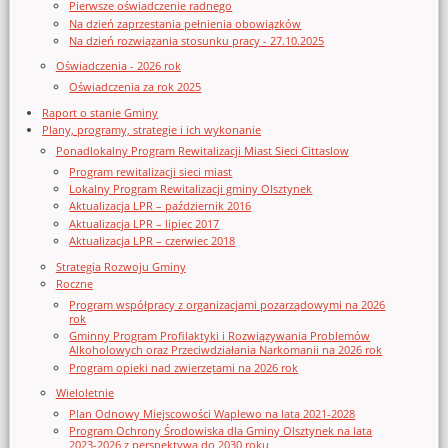
Pierwsze oświadczenie radnego
Na dzień zaprzestania pełnienia obowiązków
Na dzień rozwiązania stosunku pracy - 27.10.2025
Oświadczenia - 2026 rok
Oświadczenia za rok 2025
Raport o stanie Gminy
Plany, programy, strategie i ich wykonanie
Ponadlokalny Program Rewitalizacji Miast Sieci Cittaslow
Program rewitalizacji sieci miast
Lokalny Program Rewitalizacji gminy Olsztynek
Aktualizacja LPR – październik 2016
Aktualizacja LPR – lipiec 2017
Aktualizacja LPR – czerwiec 2018
Strategia Rozwoju Gminy
Roczne
Program współpracy z organizacjami pozarządowymi na 2026
rok
Gminny Program Profilaktyki i Rozwiązywania Problemów
Alkoholowych oraz Przeciwdziałania Narkomanii na 2026 rok
Program opieki nad zwierzętami na 2026 rok
Wieloletnie
Plan Odnowy Miejscowości Waplewo na lata 2021-2028
Program Ochrony Środowiska dla Gminy Olsztynek na lata
2023-2026 z perspektywą do 2030 roku