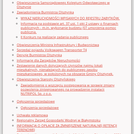
Obwieszczenia Samorządowego Kolegium Odwoławczego w
Olsztynie
Zawiadomienia Burmistrza Olsztynka
WYKAZ NIERUCHOMOŚCI WPISANYCH DO REJESTRU ZABYTKÓW.
Informacja na podstawie art. 37 ust. 1 pkt 2 ustawy o finansach
publicznych - m.in. wykonanie budżetu JST umorzenia pomoc
publiczna.
II Konkurs na realizację zadania publicznego
Obwieszczenia Ministra Infrastruktury i Budwonictwa
Sprzedaż pojazdu Volkswagen Transporter T4
Decyzje Burmistrza Olsztynka
Informacje dla Zarządców Nieruchomości
Zestawienie danych dotyczących czynszów najmu lokali
mieszkalnych, nienależących do publicznego zasobu
mieszkaniowego, w położonych na obszarze Gminy Olsztynek.
Obwieszczenia Starosty Olsztyńskiego
Zawiadomienie o wszczęciu postępowania w sprawie zmiany
pozwolenia zintegrowanego na prowadzenie instalacji
NUTRIPOL Sp. z o.o.
Ogłoszenia sprzedażowe
Ogłoszenia sprzedażowe
Uchwała reklamowa
Regionalny Zarząd Gospodarki Wodnej w Białymstoku
INFORMACJA O OPŁACIE ZA ZMNIEJSZENIE NATURALNEJ RETENCJI
TERENOWEJ