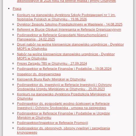
alkoholowych w 2026 roku na terenie miasta i gminy Olsztynek
Praca
Konkurs na stanowisko dyrektora Szkoły Podstawowej nr 1 im.
Noblistów Polskich w Olsztynku - 19.06.2026
Dyrektor Zespołu Szkolno-Przedszkolnego w Waplewie - 14.08.2025
Referent w Biurze Obsługi Interesanta w Referacie Organizacyjnym
Podinspektor w Referacie Gospodarki Nieruchomościami i
Planowania - 24.02.2025
Drugi nabór na wolne kierownicze stanowisko urzędnicze - Dyrektor
MOPS w Olsztynku
Nabór na wolne kierownicze stanowisko urzędnicze - Dyrektor
MOPS w Olsztynku
Prezes Zarządu TBS w Olsztynku - 27.09.2024
Podinspektor w Referacie Finansów i Podatków - 19.08.2024
Inspektor ds. drogownictwa
Kierownik Biura Rady Miejskiej w Olsztynku
Podinspektor ds. inwestycji w Referacie Inwestycji i Ochrony
Środowiska Urzędu Miejskiego w Olsztynku - 25.09.2023
Konkurs na stanowisko dyrektora Przedszkola Miejskiego w
Olsztynku
Podinspektor ds. gospodarki wodno-ściekowej w Referacie
Inwestycji i Ochrony Środowiska - umowa na zastępstwo
Podinspektor w Referacie Finansów i Podatków w Urzędzie
Miejskim w Olsztynku
Podinspektor/inspektor w Referacie Promocji
Podinspektor ds. obronnych, obrony cywilnej i zarządzania
kryzysowego