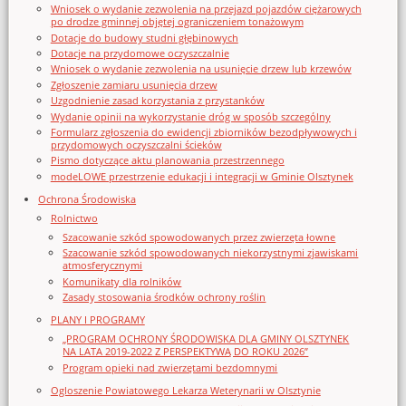
Wniosek o wydanie zezwolenia na przejazd pojazdów ciężarowych
po drodze gminnej objętej ograniczeniem tonażowym
Dotacje do budowy studni głębinowych
Dotacje na przydomowe oczyszczalnie
Wniosek o wydanie zezwolenia na usunięcie drzew lub krzewów
Zgłoszenie zamiaru usunięcia drzew
Uzgodnienie zasad korzystania z przystanków
Wydanie opinii na wykorzystanie dróg w sposób szczególny
Formularz zgłoszenia do ewidencji zbiorników bezodpływowych i
przydomowych oczyszczalni ścieków
Pismo dotyczące aktu planowania przestrzennego
modeLOWE przestrzenie edukacji i integracji w Gminie Olsztynek
Ochrona Środowiska
Rolnictwo
Szacowanie szkód spowodowanych przez zwierzęta łowne
Szacowanie szkód spowodowanych niekorzystnymi zjawiskami
atmosferycznymi
Komunikaty dla rolników
Zasady stosowania środków ochrony roślin
PLANY I PROGRAMY
„PROGRAM OCHRONY ŚRODOWISKA DLA GMINY OLSZTYNEK
NA LATA 2019-2022 Z PERSPEKTYWĄ DO ROKU 2026”
Program opieki nad zwierzętami bezdomnymi
Ogloszenie Powiatowego Lekarza Weterynarii w Olsztynie