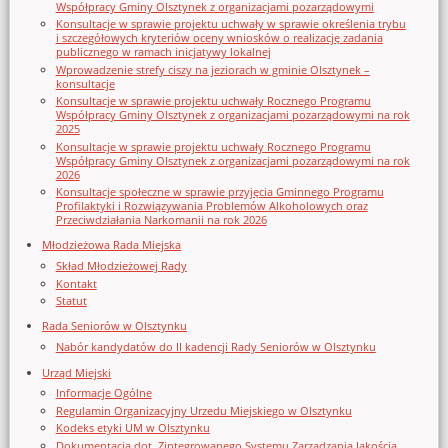
Współpracy Gminy Olsztynek z organizacjami pozarządowymi
Konsultacje w sprawie projektu uchwały w sprawie określenia trybu
i szczegółowych kryteriów oceny wniosków o realizację zadania
publicznego w ramach inicjatywy lokalnej
Wprowadzenie strefy ciszy na jeziorach w gminie Olsztynek –
konsultacje
Konsultacje w sprawie projektu uchwały Rocznego Programu
Współpracy Gminy Olsztynek z organizacjami pozarządowymi na rok
2025
Konsultacje w sprawie projektu uchwały Rocznego Programu
Współpracy Gminy Olsztynek z organizacjami pozarządowymi na rok
2026
Konsultacje społeczne w sprawie przyjęcia Gminnego Programu
Profilaktyki i Rozwiązywania Problemów Alkoholowych oraz
Przeciwdziałania Narkomanii na rok 2026
Młodzieżowa Rada Miejska
Skład Młodzieżowej Rady
Kontakt
Statut
Rada Seniorów w Olsztynku
Nabór kandydatów do II kadencji Rady Seniorów w Olsztynku
Urząd Miejski
Informacje Ogólne
Regulamin Organizacyjny Urzedu Miejskiego w Olsztynku
Kodeks etyki UM w Olsztynku
Dokumentacja dot. Zintegrowanego Systemu Zarządzania Jakością