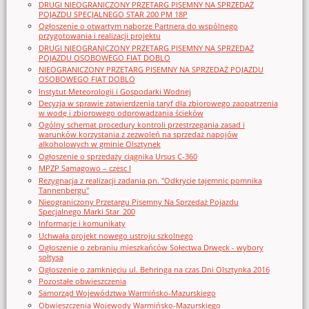
DRUGI NIEOGRANICZONY PRZETARG PISEMNY NA SPRZEDAŻ
POJAZDU SPECJALNEGO STAR 200 PM 18P
Ogłoszenie o otwartym naborze Partnera do wspólnego
przygotowania i realizacji projektu
DRUGI NIEOGRANICZONY PRZETARG PISEMNY NA SPRZEDAŻ
POJAZDU OSOBOWEGO FIAT DOBLO
NIEOGRANICZONY PRZETARG PISEMNY NA SPRZEDAŻ POJAZDU
OSOBOWEGO FIAT DOBLO
Instytut Meteorologii i Gospodarki Wodnej
Decyzja w sprawie zatwierdzenia taryf dla zbiorowego zaopatrzenia
w wodę i zbiorowego odprowadzania ścieków
Ogólny schemat procedury kontroli przestrzegania zasad i
warunków korzystania z zezwoleń na sprzedaż napojów
alkoholowych w gminie Olsztynek
Ogłoszenie o sprzedaży ciągnika Ursus C-360
MPZP Samagowo – czesc I
Rezygnacja z realizacji zadania pn. "Odkrycie tajemnic pomnika
Tannenbergu"
Nieograniczony Przetargu Pisemny Na Sprzedaż Pojazdu
Specjalnego Marki Star_200
Informacje i komunikaty
Uchwała projekt nowego ustroju szkolnego
Ogłoszenie o zebraniu mieszkańców Sołectwa Drwęck - wybory
sołtysa
Ogłoszenie o zamknięciu ul. Behringa na czas Dni Olsztynka 2016
Pozostałe obwieszczenia
Samorząd Województwa Warmińsko-Mazurskiego
Obwieszczenia Wojewody Warmińsko-Mazurskiego