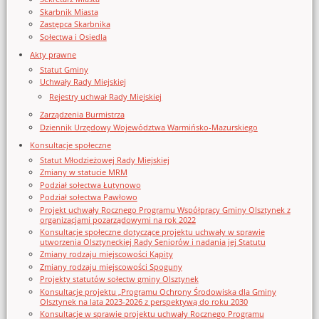
Skarbnik Miasta
Zastępca Skarbnika
Sołectwa i Osiedla
Akty prawne
Statut Gminy
Uchwały Rady Miejskiej
Rejestry uchwał Rady Miejskiej
Zarządzenia Burmistrza
Dziennik Urzędowy Województwa Warmińsko-Mazurskiego
Konsultacje społeczne
Statut Młodzieżowej Rady Miejskiej
Zmiany w statucie MRM
Podział sołectwa Łutynowo
Podział sołectwa Pawłowo
Projekt uchwały Rocznego Programu Współpracy Gminy Olsztynek z
organizacjami pozarządowymi na rok 2022
Konsultacje społeczne dotyczące projektu uchwały w sprawie
utworzenia Olsztyneckiej Rady Seniorów i nadania jej Statutu
Zmiany rodzaju miejscowości Kąpity
Zmiany rodzaju miejscowości Spoguny
Projekty statutów sołectw gminy Olsztynek
Konsultacje projektu „Programu Ochrony Środowiska dla Gminy
Olsztynek na lata 2023-2026 z perspektywą do roku 2030
Konsultacje w sprawie projektu uchwały Rocznego Programu