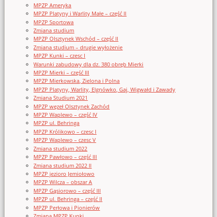
MPZP Ameryka
MPZP Platyny i Warlity Małe – część II
MPZP Sportowa
Zmiana studium
MPZP Olsztynek Wschód – część II
Zmiana studium – drugie wyłożenie
MPZP Kunki – czesc I
Warunki zabudowy dla dz. 380 obręb Mierki
MPZP Mierki – część III
MPZP Mierkowska, Zielona i Polna
MPZP Platyny, Warlity, Elgnówko, Gaj, Wigwałd i Zawady
Zmiana Studium 2021
MPZP węzeł Olsztynek Zachód
MPZP Waplewo – część IV
MPZP ul. Behringa
MPZP Królikowo – czesc I
MPZP Waplewo – czesc V
Zmiana studium 2022
MPZP Pawłowo – część III
Zmiana studium 2022 II
MPZP jezioro Jemiołowo
MPZP Wilcza – obszar A
MPZP Gąsiorowo – część III
MPZP ul. Behringa – część II
MPZP Perłowa i Pionierów
Zmiana MPZP Kunki