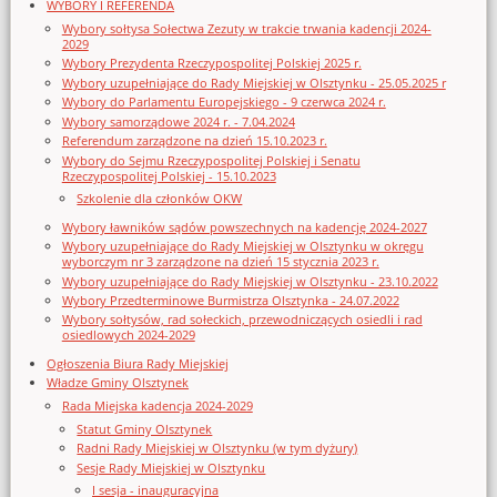
WYBORY I REFERENDA
Wybory sołtysa Sołectwa Zezuty w trakcie trwania kadencji 2024-
2029
Wybory Prezydenta Rzeczypospolitej Polskiej 2025 r.
Wybory uzupełniające do Rady Miejskiej w Olsztynku - 25.05.2025 r
Wybory do Parlamentu Europejskiego - 9 czerwca 2024 r.
Wybory samorządowe 2024 r. - 7.04.2024
Referendum zarządzone na dzień 15.10.2023 r.
Wybory do Sejmu Rzeczypospolitej Polskiej i Senatu
Rzeczypospolitej Polskiej - 15.10.2023
Szkolenie dla członków OKW
Wybory ławników sądów powszechnych na kadencję 2024-2027
Wybory uzupełniające do Rady Miejskiej w Olsztynku w okręgu
wyborczym nr 3 zarządzone na dzień 15 stycznia 2023 r.
Wybory uzupełniające do Rady Miejskiej w Olsztynku - 23.10.2022
Wybory Przedterminowe Burmistrza Olsztynka - 24.07.2022
Wybory sołtysów, rad sołeckich, przewodniczących osiedli i rad
osiedlowych 2024-2029
Ogłoszenia Biura Rady Miejskiej
Władze Gminy Olsztynek
Rada Miejska kadencja 2024-2029
Statut Gminy Olsztynek
Radni Rady Miejskiej w Olsztynku (w tym dyżury)
Sesje Rady Miejskiej w Olsztynku
I sesja - inauguracyjna