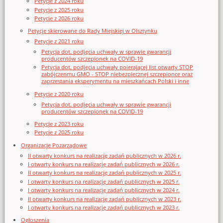
Petycje z 2024 roku
Petycje z 2025 roku
Petycje z 2026 roku
Petycje skierowane do Rady Miejskiej w Olsztynku
Petycje z 2021 roku
Petycja dot. podjęcia uchwały w sprawie gwarancji
producentów szczepionek na COVID-19
Petycja dot. podjęcia uchwały poierającej list otwarty STOP
zabójczenmu GMO - STOP niebezpiecznej szczepionce oraz
zaprzestania eksperymentu na mieszkańcach Polski i inne
Petycje z 2020 roku
Petycja dot. podjęcia uchwały w sprawie gwarancji
producentów szczepionek na COVID-19
Petycje z 2023 roku
Petycje z 2025 roku
Organizacje Pozarządowe
II otwarty konkurs na realizację zadań publicznych w 2026 r.
I otwarty konkurs na realizację zadań publicznych w 2026 r.
II otwarty konkurs na realizację zadań publicznych w 2025 r.
I otwarty konkurs na realizację zadań publicznych w 2025 r.
I otwarty konkurs na realizację zadań publicznych w 2024 r.
II otwarty konkurs na realizację zadań publicznych w 2023 r.
I otwarty konkurs na realizację zadań publicznych w 2023 r.
Ogłoszenia