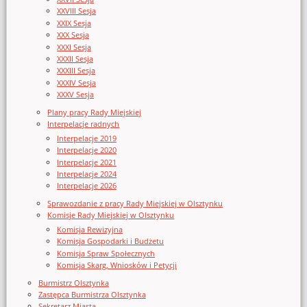
XXVIII Sesja
XXIX Sesja
XXX Sesja
XXXI Sesja
XXXII Sesja
XXXIII Sesja
XXXIV Sesja
XXXV Sesja
Plany pracy Rady Miejskiej
Interpelacje radnych
Interpelacje 2019
Interpelacje 2020
Interpelacje 2021
Interpelacje 2024
Interpelacje 2026
Sprawozdanie z pracy Rady Miejskiej w Olsztynku
Komisje Rady Miejskiej w Olsztynku
Komisja Rewizyjna
Komisja Gospodarki i Budżetu
Komisja Spraw Społecznych
Komisja Skarg, Wniosków i Petycji
Burmistrz Olsztynka
Zastępca Burmistrza Olsztynka
Sekretarz Miasta