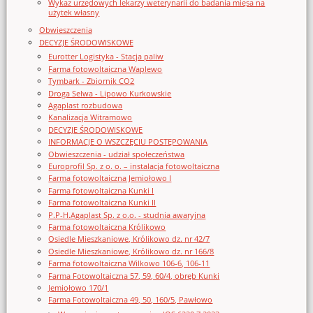
Wykaz urzędowych lekarzy weterynarii do badania mięsa na
użytek własny
Obwieszczenia
DECYZJE ŚRODOWISKOWE
Eurotter Logistyka - Stacja paliw
Farma fotowoltaiczna Waplewo
Tymbark - Zbiornik CO2
Droga Selwa - Lipowo Kurkowskie
Agaplast rozbudowa
Kanalizacja Witramowo
DECYZJE ŚRODOWISKOWE
INFORMACJE O WSZCZĘCIU POSTĘPOWANIA
Obwieszczenia - udział społeczeństwa
Europrofil Sp. z o. o. – instalacja fotowoltaiczna
Farma fotowoltaiczna Jemiołowo I
Farma fotowoltaiczna Kunki I
Farma fotowoltaiczna Kunki II
P.P-H.Agaplast Sp. z o.o. - studnia awaryjna
Farma fotowoltaiczna Królikowo
Osiedle Mieszkaniowe, Królikowo dz. nr 42/7
Osiedle Mieszkaniowe, Królikowo dz. nr 166/8
Farma fotowoltaiczna Wilkowo 106-6, 106-11
Farma Fotowoltaiczna 57, 59, 60/4, obręb Kunki
Jemiołowo 170/1
Farma Fotowoltaiczna 49, 50, 160/5, Pawłowo