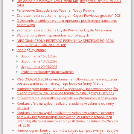
Dni wolne dla pracowników Urzędu Miejskiego w Olsztynku w 2021
roku
Państwowe Gospodarstwo Wodne - Wody Polskie
Zaproszenie na spotkanie - program Czyste Powietrze grudzień 2021
Ogłoszenie o zamiarze wyboru operatora publicznego transportu
zbiorowego
Zaproszenie na spotkania Czyste Powietrze Czyste Mieszkanie
Wybory do walnych zgromadzeń izb rolniczych
NIEOGRANICZONY PRZETARG PISEMNY NA SPRZEDAŻ POJAZDU
SPECJALNEGO STAR 200 PM 18P
Plan ogólny gminy
Uzgodnienia 16.02.2026
Uzgodnienia 13.05.2026
Uzgodnienia 29.05.2026
Projekt przekazany do uchwalenia
RGGIOŚ.6220.5.2024 Zawiadomienie - Obwieszczenie o wszczęciu
postępowania administracyjnego budowa farmy Mielno
Harmonogram kontroli punktów sprzedaży i podawania napojów
alkoholowych w 2025 roku na terenie miasta i gminy Olsztynek
Obwieszczenia Marszałka województwa Warmińsko-Mazurskiego
Konkurs ofert na wybór realizatora zadania w zakresie ochrony
zdrowia
Konkurs ofert na wybór realizatora zadania w zakresie ochrony
zdrowia - Program polityki zdrowotnej w zakresie rehabilitacji
leczniczej dla mieszkańców Gminy Olsztynek na lata 2025-2027 na
rok 2026
Harmonogram kontroli punktów sprzedaży i podawania napojów