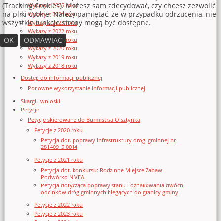
(Tracking Cookies). Możesz sam zdecydować, czy chcesz zezwolić
Wykazy z 2025 roku
na pliki cookie. Należy pamiętać, że w przypadku odrzucenia, nie
Wykazy z 2024 roku
wszystkie funkcje strony mogą być dostępne.
Wykazy z 2023 roku
Wykazy z 2022 roku
OK
ODMAWIAĆ
Wykazy z 2021 roku
Wykazy z 2020 roku
Wykazy z 2019 roku
Wykazy z 2018 roku
Dostęp do informacji publicznej
Ponowne wykorzystanie informacji publicznej
Skargi i wnioski
Petycje
Petycje skierowane do Burmistrza Olsztynka
Petycje z 2020 roku
Petycja dot. poprawy infrastruktury drogi gminnej nr
281409_5.0014
Petycje z 2021 roku
Petycja dot. konkursu: Rodzinne Miejsce Zabaw -
Podwórko NIVEA
Petycja dotycząca poprawy stanu i oznakowania dwóch
odcinków dróg gminnych biegących do granicy gminy
Petycje z 2022 roku
Petycje z 2023 roku