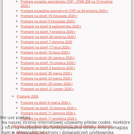
Przetarg pojazdu specjalnego OSP - STAR 200 na 14 grudnia
2020 r
Przetarg pojazdów specjalnych OSP na 04 grudnia 2020 r
Przetarg na dzień 10 listopada 2020 r
Przetarg na dzień 9 listopada 2020 r
Przetargi na dzień 9 października 2020 r
Przetargi na dzień 7 września 2020 r
Przetargi na dzień 28 sierpnia 2020 r
Przetargi na dzień 7 sierpnia 2020
Przetargi na dzień 17 lipca 2020 r
Przetarg na dzień 10 lipca 2020 r
Przetarg na dzień 26 czerwca 2020 r
Przetargi na dzień 19 czerwca 2020 r
Przetargi na dzień 3 kwietnia 2020 r
Przetarg na dzień 30 marca 2020 r
Przetarg na dzień 23 marca 2020 r
Przetarg na dzień 28 lutego 2020 r
Przetargi na dzień 21 lutego 2020 r
Przetargi 2026
Przetarg na dzień 6 marca 2026 r.
Przetargi na dzień 10 sierpnia 2026 r.
Przetarg na dzień 11 sierpnia 2026 r.
We use cookies
Przetarg na dzień 11 września 2026 r.
Na naszej stronie internetowej używamy plików cookie. Niektóre
Wykazy nieruchomości przeznaczonych do sprzedaży i dzierżawy
z nich są niezbędne dla funkcjonowania strony, inne pomagają
nam w ulepszaniu tej strony i doświadczeń użytkownika
Wykazy z 2026 roku