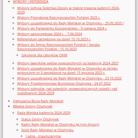
WYBORY I REFERENDA
Wybory sołtysa Sołectwa Zezuty w trakcie trwania kadencji 2024-
2029
Wybory Prezydenta Rzeczypospolitej Polskiej 2025 r.
Wybory uzupełniające do Rady Miejskiej w Olsztynku - 25.05.2025 r
Wybory do Parlamentu Europejskiego - 9 czerwca 2024 r.
Wybory samorządowe 2024 r. - 7.04.2024
Referendum zarządzone na dzień 15.10.2023 r.
Wybory do Sejmu Rzeczypospolitej Polskiej i Senatu
Rzeczypospolitej Polskiej - 15.10.2023
Szkolenie dla członków OKW
Wybory ławników sądów powszechnych na kadencję 2024-2027
Wybory uzupełniające do Rady Miejskiej w Olsztynku w okręgu
wyborczym nr 3 zarządzone na dzień 15 stycznia 2023 r.
Wybory uzupełniające do Rady Miejskiej w Olsztynku - 23.10.2022
Wybory Przedterminowe Burmistrza Olsztynka - 24.07.2022
Wybory sołtysów, rad sołeckich, przewodniczących osiedli i rad
osiedlowych 2024-2029
Ogłoszenia Biura Rady Miejskiej
Władze Gminy Olsztynek
Rada Miejska kadencja 2024-2029
Statut Gminy Olsztynek
Radni Rady Miejskiej w Olsztynku (w tym dyżury)
Sesje Rady Miejskiej w Olsztynku
I sesja - inauguracyjna