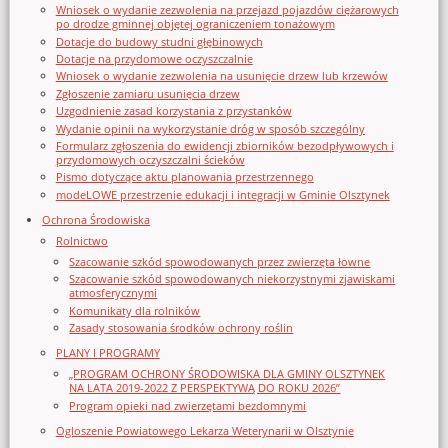
Wniosek o wydanie zezwolenia na przejazd pojazdów ciężarowych
po drodze gminnej objętej ograniczeniem tonażowym
Dotacje do budowy studni głębinowych
Dotacje na przydomowe oczyszczalnie
Wniosek o wydanie zezwolenia na usunięcie drzew lub krzewów
Zgłoszenie zamiaru usunięcia drzew
Uzgodnienie zasad korzystania z przystanków
Wydanie opinii na wykorzystanie dróg w sposób szczególny
Formularz zgłoszenia do ewidencji zbiorników bezodpływowych i
przydomowych oczyszczalni ścieków
Pismo dotyczące aktu planowania przestrzennego
modeLOWE przestrzenie edukacji i integracji w Gminie Olsztynek
Ochrona Środowiska
Rolnictwo
Szacowanie szkód spowodowanych przez zwierzęta łowne
Szacowanie szkód spowodowanych niekorzystnymi zjawiskami
atmosferycznymi
Komunikaty dla rolników
Zasady stosowania środków ochrony roślin
PLANY I PROGRAMY
„PROGRAM OCHRONY ŚRODOWISKA DLA GMINY OLSZTYNEK
NA LATA 2019-2022 Z PERSPEKTYWĄ DO ROKU 2026”
Program opieki nad zwierzętami bezdomnymi
Ogloszenie Powiatowego Lekarza Weterynarii w Olsztynie