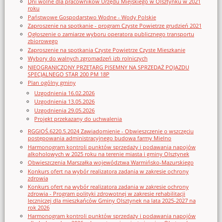
Dni wolne dla pracowników Urzędu Miejskiego w Olsztynku w 2021
roku
Państwowe Gospodarstwo Wodne - Wody Polskie
Zaproszenie na spotkanie - program Czyste Powietrze grudzień 2021
Ogłoszenie o zamiarze wyboru operatora publicznego transportu
zbiorowego
Zaproszenie na spotkania Czyste Powietrze Czyste Mieszkanie
Wybory do walnych zgromadzeń izb rolniczych
NIEOGRANICZONY PRZETARG PISEMNY NA SPRZEDAŻ POJAZDU
SPECJALNEGO STAR 200 PM 18P
Plan ogólny gminy
Uzgodnienia 16.02.2026
Uzgodnienia 13.05.2026
Uzgodnienia 29.05.2026
Projekt przekazany do uchwalenia
RGGIOŚ.6220.5.2024 Zawiadomienie - Obwieszczenie o wszczęciu
postępowania administracyjnego budowa farmy Mielno
Harmonogram kontroli punktów sprzedaży i podawania napojów
alkoholowych w 2025 roku na terenie miasta i gminy Olsztynek
Obwieszczenia Marszałka województwa Warmińsko-Mazurskiego
Konkurs ofert na wybór realizatora zadania w zakresie ochrony
zdrowia
Konkurs ofert na wybór realizatora zadania w zakresie ochrony
zdrowia - Program polityki zdrowotnej w zakresie rehabilitacji
leczniczej dla mieszkańców Gminy Olsztynek na lata 2025-2027 na
rok 2026
Harmonogram kontroli punktów sprzedaży i podawania napojów