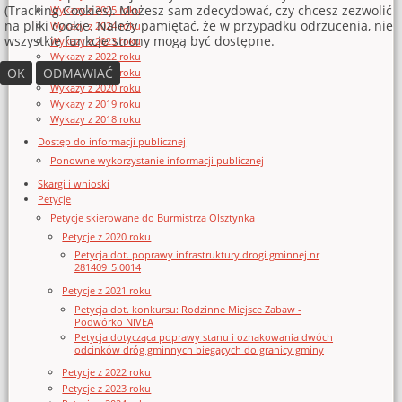
(Tracking Cookies). Możesz sam zdecydować, czy chcesz zezwolić
Wykazy z 2025 roku
na pliki cookie. Należy pamiętać, że w przypadku odrzucenia, nie
Wykazy z 2024 roku
wszystkie funkcje strony mogą być dostępne.
Wykazy z 2023 roku
Wykazy z 2022 roku
OK
ODMAWIAĆ
Wykazy z 2021 roku
Wykazy z 2020 roku
Wykazy z 2019 roku
Wykazy z 2018 roku
Dostęp do informacji publicznej
Ponowne wykorzystanie informacji publicznej
Skargi i wnioski
Petycje
Petycje skierowane do Burmistrza Olsztynka
Petycje z 2020 roku
Petycja dot. poprawy infrastruktury drogi gminnej nr
281409_5.0014
Petycje z 2021 roku
Petycja dot. konkursu: Rodzinne Miejsce Zabaw -
Podwórko NIVEA
Petycja dotycząca poprawy stanu i oznakowania dwóch
odcinków dróg gminnych biegących do granicy gminy
Petycje z 2022 roku
Petycje z 2023 roku