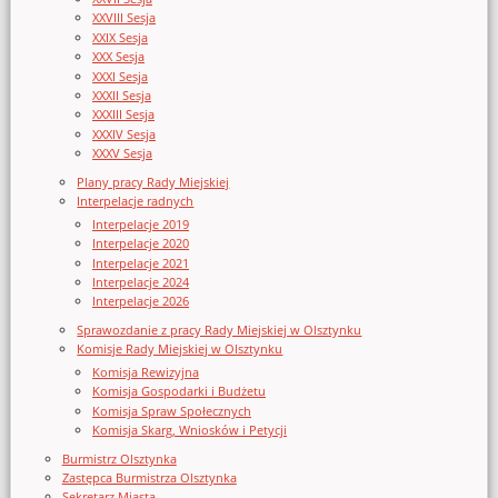
XXVIII Sesja
XXIX Sesja
XXX Sesja
XXXI Sesja
XXXII Sesja
XXXIII Sesja
XXXIV Sesja
XXXV Sesja
Plany pracy Rady Miejskiej
Interpelacje radnych
Interpelacje 2019
Interpelacje 2020
Interpelacje 2021
Interpelacje 2024
Interpelacje 2026
Sprawozdanie z pracy Rady Miejskiej w Olsztynku
Komisje Rady Miejskiej w Olsztynku
Komisja Rewizyjna
Komisja Gospodarki i Budżetu
Komisja Spraw Społecznych
Komisja Skarg, Wniosków i Petycji
Burmistrz Olsztynka
Zastępca Burmistrza Olsztynka
Sekretarz Miasta