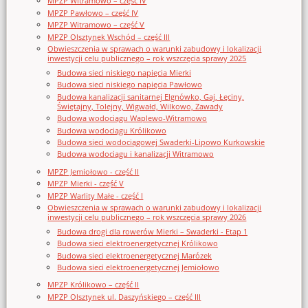
MPZP Witramowo – część IV
MPZP Pawłowo – część IV
MPZP Witramowo – część V
MPZP Olsztynek Wschód – część III
Obwieszczenia w sprawach o warunki zabudowy i lokalizacji
inwestycji celu publicznego – rok wszczęcia sprawy 2025
Budowa sieci niskiego napięcia Mierki
Budowa sieci niskiego napięcia Pawłowo
Budowa kanalizacji sanitarnej Elgnówko, Gaj, Łęciny,
Świętajny, Tolejny, Wigwałd, Wilkowo, Zawady
Budowa wodociągu Waplewo-Witramowo
Budowa wodociągu Królikowo
Budowa sieci wodociągowej Swaderki-Lipowo Kurkowskie
Budowa wodociągu i kanalizacji Witramowo
MPZP Jemiołowo - część II
MPZP Mierki - część V
MPZP Warlity Małe - część I
Obwieszczenia w sprawach o warunki zabudowy i lokalizacji
inwestycji celu publicznego – rok wszczęcia sprawy 2026
Budowa drogi dla rowerów Mierki – Swaderki - Etap 1
Budowa sieci elektroenergetycznej Królikowo
Budowa sieci elektroenergetycznej Marózek
Budowa sieci elektroenergetycznej Jemiołowo
MPZP Królikowo – część II
MPZP Olsztynek ul. Daszyńskiego – część III