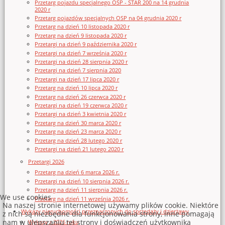
Przetarg pojazdu specjalnego OSP - STAR 200 na 14 grudnia
2020 r
Przetarg pojazdów specjalnych OSP na 04 grudnia 2020 r
Przetarg na dzień 10 listopada 2020 r
Przetarg na dzień 9 listopada 2020 r
Przetargi na dzień 9 października 2020 r
Przetargi na dzień 7 września 2020 r
Przetargi na dzień 28 sierpnia 2020 r
Przetargi na dzień 7 sierpnia 2020
Przetargi na dzień 17 lipca 2020 r
Przetarg na dzień 10 lipca 2020 r
Przetarg na dzień 26 czerwca 2020 r
Przetargi na dzień 19 czerwca 2020 r
Przetargi na dzień 3 kwietnia 2020 r
Przetarg na dzień 30 marca 2020 r
Przetarg na dzień 23 marca 2020 r
Przetarg na dzień 28 lutego 2020 r
Przetargi na dzień 21 lutego 2020 r
Przetargi 2026
Przetarg na dzień 6 marca 2026 r.
Przetargi na dzień 10 sierpnia 2026 r.
Przetarg na dzień 11 sierpnia 2026 r.
We use cookies
Przetarg na dzień 11 września 2026 r.
Na naszej stronie internetowej używamy plików cookie. Niektóre
Wykazy nieruchomości przeznaczonych do sprzedaży i dzierżawy
z nich są niezbędne dla funkcjonowania strony, inne pomagają
nam w ulepszaniu tej strony i doświadczeń użytkownika
Wykazy z 2026 roku