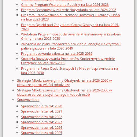
Gminny Program Wspierania Rodziny na lata 2024-2026
Program Osłonowy w zakresie dożywiania na lata 2024-2028
Program Przeciwdziałania Przemocy Domowej i Ochrony Osób
na lata 2023-2028
Program Opieki nad Zabytkami Gminy Olsztynek na lata 2025-
2028
Wieloletni Program Gospodarowania Mieszkaniowym Zasobem
Gminy na lata 2026-2030
Założenia do planu zaopatrzenia w ciepło, energię elektryczna i
paliwa gazowe na lata 2026-2040
Program usuwania azbestu na lata 2025-2032
Strategia Rozwiązywania Problemów Społecznych w gminie
Olsztynek na lata 2026-2035
Program na Rzecz Osób Starszych i z Niepełnosprawnością na
lata 2025-2030
Strategia Młodzieżowa gminy Olsztynek na lata 2026-2030 w
obszarze sportu wśród młodzieży
Strategia Młodzieżowa gminy Olsztynek na lata 2026-2030 w
obszarze zdrowia psychicznego młodych osób
Sprawozdania
Sprawozdania za rok 2020
Sprawozdania za rok 2021
Sprawozdania za rok 2022
Sprawozdania za rok 2023
Sprawozdania za rok 2024
Sprawozdania za rok 2025