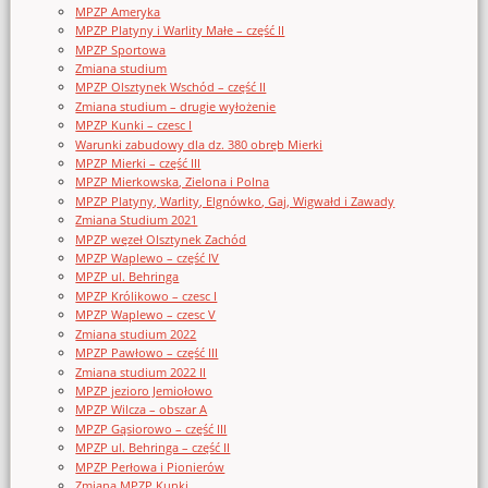
MPZP Ameryka
MPZP Platyny i Warlity Małe – część II
MPZP Sportowa
Zmiana studium
MPZP Olsztynek Wschód – część II
Zmiana studium – drugie wyłożenie
MPZP Kunki – czesc I
Warunki zabudowy dla dz. 380 obręb Mierki
MPZP Mierki – część III
MPZP Mierkowska, Zielona i Polna
MPZP Platyny, Warlity, Elgnówko, Gaj, Wigwałd i Zawady
Zmiana Studium 2021
MPZP węzeł Olsztynek Zachód
MPZP Waplewo – część IV
MPZP ul. Behringa
MPZP Królikowo – czesc I
MPZP Waplewo – czesc V
Zmiana studium 2022
MPZP Pawłowo – część III
Zmiana studium 2022 II
MPZP jezioro Jemiołowo
MPZP Wilcza – obszar A
MPZP Gąsiorowo – część III
MPZP ul. Behringa – część II
MPZP Perłowa i Pionierów
Zmiana MPZP Kunki