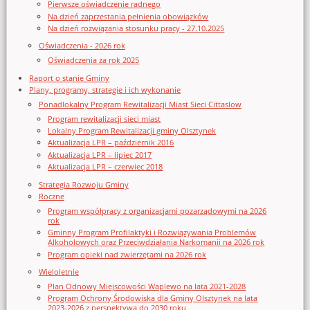
Pierwsze oświadczenie radnego
Na dzień zaprzestania pełnienia obowiązków
Na dzień rozwiązania stosunku pracy - 27.10.2025
Oświadczenia - 2026 rok
Oświadczenia za rok 2025
Raport o stanie Gminy
Plany, programy, strategie i ich wykonanie
Ponadlokalny Program Rewitalizacji Miast Sieci Cittaslow
Program rewitalizacji sieci miast
Lokalny Program Rewitalizacji gminy Olsztynek
Aktualizacja LPR – październik 2016
Aktualizacja LPR – lipiec 2017
Aktualizacja LPR – czerwiec 2018
Strategia Rozwoju Gminy
Roczne
Program współpracy z organizacjami pozarządowymi na 2026
rok
Gminny Program Profilaktyki i Rozwiązywania Problemów
Alkoholowych oraz Przeciwdziałania Narkomanii na 2026 rok
Program opieki nad zwierzętami na 2026 rok
Wieloletnie
Plan Odnowy Miejscowości Waplewo na lata 2021-2028
Program Ochrony Środowiska dla Gminy Olsztynek na lata
2023-2026 z perspektywą do 2030 roku