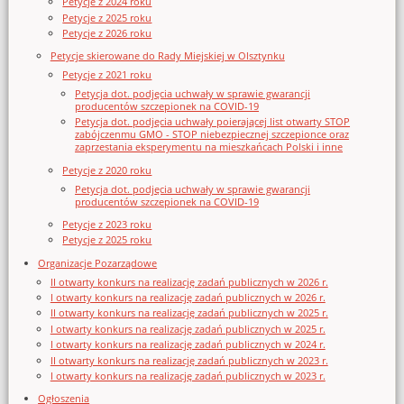
Petycje z 2024 roku
Petycje z 2025 roku
Petycje z 2026 roku
Petycje skierowane do Rady Miejskiej w Olsztynku
Petycje z 2021 roku
Petycja dot. podjęcia uchwały w sprawie gwarancji
producentów szczepionek na COVID-19
Petycja dot. podjęcia uchwały poierającej list otwarty STOP
zabójczenmu GMO - STOP niebezpiecznej szczepionce oraz
zaprzestania eksperymentu na mieszkańcach Polski i inne
Petycje z 2020 roku
Petycja dot. podjęcia uchwały w sprawie gwarancji
producentów szczepionek na COVID-19
Petycje z 2023 roku
Petycje z 2025 roku
Organizacje Pozarządowe
II otwarty konkurs na realizację zadań publicznych w 2026 r.
I otwarty konkurs na realizację zadań publicznych w 2026 r.
II otwarty konkurs na realizację zadań publicznych w 2025 r.
I otwarty konkurs na realizację zadań publicznych w 2025 r.
I otwarty konkurs na realizację zadań publicznych w 2024 r.
II otwarty konkurs na realizację zadań publicznych w 2023 r.
I otwarty konkurs na realizację zadań publicznych w 2023 r.
Ogłoszenia