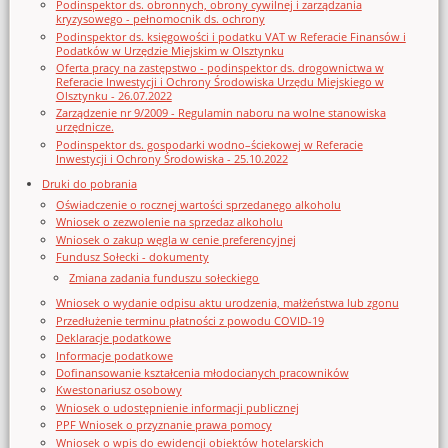
Podinspektor ds. obronnych, obrony cywilnej i zarządzania
kryzysowego - pełnomocnik ds. ochrony
Podinspektor ds. księgowości i podatku VAT w Referacie Finansów i
Podatków w Urzędzie Miejskim w Olsztynku
Oferta pracy na zastępstwo - podinspektor ds. drogownictwa w
Referacie Inwestycji i Ochrony Środowiska Urzędu Miejskiego w
Olsztynku - 26.07.2022
Zarządzenie nr 9/2009 - Regulamin naboru na wolne stanowiska
urzędnicze.
Podinspektor ds. gospodarki wodno–ściekowej w Referacie
Inwestycji i Ochrony Środowiska - 25.10.2022
Druki do pobrania
Oświadczenie o rocznej wartości sprzedanego alkoholu
Wniosek o zezwolenie na sprzedaz alkoholu
Wniosek o zakup węgla w cenie preferencyjnej
Fundusz Sołecki - dokumenty
Zmiana zadania funduszu sołeckiego
Wniosek o wydanie odpisu aktu urodzenia, małżeństwa lub zgonu
Przedłużenie terminu płatności z powodu COVID-19
Deklaracje podatkowe
Informacje podatkowe
Dofinansowanie kształcenia młodocianych pracowników
Kwestonariusz osobowy
Wniosek o udostępnienie informacji publicznej
PPF Wniosek o przyznanie prawa pomocy
Wniosek o wpis do ewidencji obiektów hotelarskich