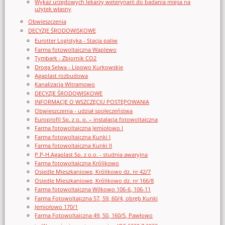
Wykaz urzędowych lekarzy weterynarii do badania mięsa na
użytek własny
Obwieszczenia
DECYZJE ŚRODOWISKOWE
Eurotter Logistyka - Stacja paliw
Farma fotowoltaiczna Waplewo
Tymbark - Zbiornik CO2
Droga Selwa - Lipowo Kurkowskie
Agaplast rozbudowa
Kanalizacja Witramowo
DECYZJE ŚRODOWISKOWE
INFORMACJE O WSZCZĘCIU POSTĘPOWANIA
Obwieszczenia - udział społeczeństwa
Europrofil Sp. z o. o. – instalacja fotowoltaiczna
Farma fotowoltaiczna Jemiołowo I
Farma fotowoltaiczna Kunki I
Farma fotowoltaiczna Kunki II
P.P-H.Agaplast Sp. z o.o. - studnia awaryjna
Farma fotowoltaiczna Królikowo
Osiedle Mieszkaniowe, Królikowo dz. nr 42/7
Osiedle Mieszkaniowe, Królikowo dz. nr 166/8
Farma fotowoltaiczna Wilkowo 106-6, 106-11
Farma Fotowoltaiczna 57, 59, 60/4, obręb Kunki
Jemiołowo 170/1
Farma Fotowoltaiczna 49, 50, 160/5, Pawłowo