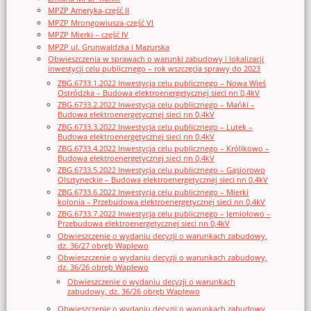
MPZP Ameryka-część II
MPZP Mrongowiusza-część VI
MPZP Mierki – część IV
MPZP ul. Grunwaldzka i Mazurska
Obwieszczenia w sprawach o warunki zabudowy i lokalizacji
inwestycji celu publicznego – rok wszczęcia sprawy do 2023
ZBG.6733.1.2022 Inwestycja celu publicznego – Nowa Wieś
Ostródzka – Budowa elektroenergetycznej sieci nn 0,4kV
ZBG.6733.2.2022 Inwestycja celu publicznego – Mańki –
Budowa elektroenergetycznej sieci nn 0,4kV
ZBG.6733.3.2022 Inwestycja celu publicznego – Lutek –
Budowa elektroenergetycznej sieci nn 0,4kV
ZBG.6733.4.2022 Inwestycja celu publicznego – Królikowo –
Budowa elektroenergetycznej sieci nn 0,4kV
ZBG.6733.5.2022 Inwestycja celu publicznego – Gąsiorowo
Olsztyneckie – Budowa elektroenergetycznej sieci nn 0,4kV
ZBG.6733.6.2022 Inwestycja celu publicznego – Mierki
kolonia – Przebudowa elektroenergetycznej sieci nn 0,4kV
ZBG.6733.7.2022 Inwestycja celu publicznego – Jemiołowo –
Przebudowa elektroenergetycznej sieci nn 0,4kV
Obwieszczenie o wydaniu decyzji o warunkach zabudowy,
dz. 36/27 obręb Waplewo
Obwieszczenie o wydaniu decyzji o warunkach zabudowy,
dz. 36/26 obręb Waplewo
Obwieszczenie o wydaniu decyzji o warunkach
zabudowy, dz. 36/26 obręb Waplewo
Obwieszczenie o wydaniu decyzji o warunkach zabudowy,