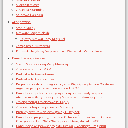
Skarbnik Miasta
Zastępca Skarbnika
Sołectwa i Osiedla
Akty prawne
Statut Gminy
Uchwały Rady Miejskiej
Rejestry uchwał Rady Miejskiej
Zarządzenia Burmistrza
Dziennik Urzędowy Województwa Warmińsko-Mazurskiego
Konsultacje społeczne
Statut Młodzieżowej Rady Miejskiej
Zmiany w statucie MRM
Podział sołectwa Łutynowo
Podział sołectwa Pawłowo
Projekt uchwały Rocznego Programu Współpracy Gminy Olsztynek z
organizacjami pozarządowymi na rok 2022
Konsultacje społeczne dotyczące projektu uchwały w sprawie
utworzenia Olsztyneckiej Rady Seniorów i nadania jej Statutu
Zmiany rodzaju miejscowości Kąpity
Zmiany rodzaju miejscowości Spoguny
Projekty statutów sołectw gminy Olsztynek
Konsultacje projektu „Programu Ochrony Środowiska dla Gminy
Olsztynek na lata 2023-2026 z perspektywą do roku 2030
Konsultacje w sprawie projektu uchwały Rocznego Programu