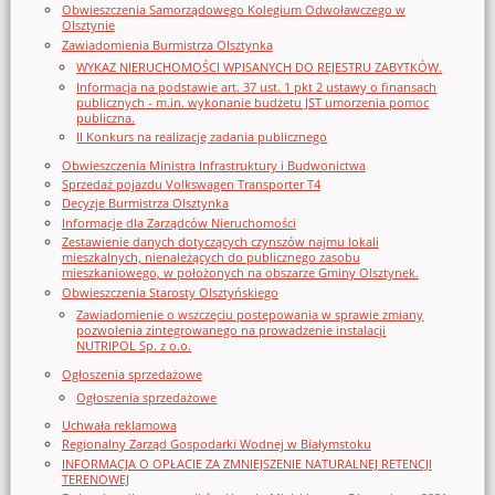
Obwieszczenia Samorządowego Kolegium Odwoławczego w
Olsztynie
Zawiadomienia Burmistrza Olsztynka
WYKAZ NIERUCHOMOŚCI WPISANYCH DO REJESTRU ZABYTKÓW.
Informacja na podstawie art. 37 ust. 1 pkt 2 ustawy o finansach
publicznych - m.in. wykonanie budżetu JST umorzenia pomoc
publiczna.
II Konkurs na realizację zadania publicznego
Obwieszczenia Ministra Infrastruktury i Budwonictwa
Sprzedaż pojazdu Volkswagen Transporter T4
Decyzje Burmistrza Olsztynka
Informacje dla Zarządców Nieruchomości
Zestawienie danych dotyczących czynszów najmu lokali
mieszkalnych, nienależących do publicznego zasobu
mieszkaniowego, w położonych na obszarze Gminy Olsztynek.
Obwieszczenia Starosty Olsztyńskiego
Zawiadomienie o wszczęciu postępowania w sprawie zmiany
pozwolenia zintegrowanego na prowadzenie instalacji
NUTRIPOL Sp. z o.o.
Ogłoszenia sprzedażowe
Ogłoszenia sprzedażowe
Uchwała reklamowa
Regionalny Zarząd Gospodarki Wodnej w Białymstoku
INFORMACJA O OPŁACIE ZA ZMNIEJSZENIE NATURALNEJ RETENCJI
TERENOWEJ