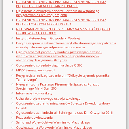
DRUGI NIEOGRANICZONY PRZETARG PISEMNY NA SPRZEDAŻ
POJAZDU SPECJALNEGO STAR 200 PM 18P
Ogłoszenie o otwartym naborze Partnera do wspólnego
przygotowania i realizacji projektu
DRUGI NIEOGRANICZONY PRZETARG PISEMNY NA SPRZEDAŻ
POJAZDU OSOBOWEGO FIAT DOBLO
NIEOGRANICZONY PRZETARG PISEMNY NA SPRZEDAŻ POJAZDU
OSOBOWEGO FIAT DOBLO
Instytut Meteorologii i Gospodarki Wodnej
Decyzja w sprawie zatwierdzenia taryf dla zbiorowego zaopatrzenia
w wodę i zbiorowego odprowadzania ścieków
Ogólny schemat procedury kontroli przestrzegania zasad i
warunków korzystania z zezwoleń na sprzedaż napojów
alkoholowych w gminie Olsztynek
Ogłoszenie o sprzedaży ciągnika Ursus C-360
MPZP Samagowo – czesc I
Rezygnacja z realizacji zadania pn. "Odkrycie tajemnic pomnika
Tannenbergu"
Nieograniczony Przetargu Pisemny Na Sprzedaż Pojazdu
Specjalnego Marki Star_200
Informacje i komunikaty
Uchwała projekt nowego ustroju szkolnego
Ogłoszenie o zebraniu mieszkańców Sołectwa Drwęck - wybory
sołtysa
Ogłoszenie o zamknięciu ul. Behringa na czas Dni Olsztynka 2016
Pozostałe obwieszczenia
Samorząd Województwa Warmińsko-Mazurskiego
Obwieszczenia Wojewody Warmińsko-Mazurskiego