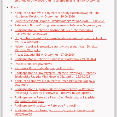
alkoholowych w 2026 roku na terenie miasta i gminy Olsztynek
Praca
Konkurs na stanowisko dyrektora Szkoły Podstawowej nr 1 im.
Noblistów Polskich w Olsztynku - 19.06.2026
Dyrektor Zespołu Szkolno-Przedszkolnego w Waplewie - 14.08.2025
Referent w Biurze Obsługi Interesanta w Referacie Organizacyjnym
Podinspektor w Referacie Gospodarki Nieruchomościami i
Planowania - 24.02.2025
Drugi nabór na wolne kierownicze stanowisko urzędnicze - Dyrektor
MOPS w Olsztynku
Nabór na wolne kierownicze stanowisko urzędnicze - Dyrektor
MOPS w Olsztynku
Prezes Zarządu TBS w Olsztynku - 27.09.2024
Podinspektor w Referacie Finansów i Podatków - 19.08.2024
Inspektor ds. drogownictwa
Kierownik Biura Rady Miejskiej w Olsztynku
Podinspektor ds. inwestycji w Referacie Inwestycji i Ochrony
Środowiska Urzędu Miejskiego w Olsztynku - 25.09.2023
Konkurs na stanowisko dyrektora Przedszkola Miejskiego w
Olsztynku
Podinspektor ds. gospodarki wodno-ściekowej w Referacie
Inwestycji i Ochrony Środowiska - umowa na zastępstwo
Podinspektor w Referacie Finansów i Podatków w Urzędzie
Miejskim w Olsztynku
Podinspektor/inspektor w Referacie Promocji
Podinspektor ds. obronnych, obrony cywilnej i zarządzania
kryzysowego