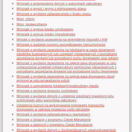
Wniosek o przeniesienie decyzji o warunkach zabudowy
Wniosek o wypis i wyrys z miejscowego planu
Wniosek o wydanie zaświadczenia o braku planu
Wzor_oferty
Wzor_sprawozdania
Wniosek o wykup lokalu użytkowego
Wniosek o wykup lokalu mieszkalnego
Wnisek o wydanie zezwolenia na wykreślenie hipoteki z KW
Wniosek o nadanie numeru porządkowego nieruchomości
Wniosek o wydanie zezwolenia na lokalizację w pasie drogowym
obiektów budowlanych lub urządzeń niezwiązanych z potrzebami
zarządzania drogami lub potrzebami ruchu drogowego oraz reklam
Wniosek o wydanie zezwolenia na zajęcie pasa drogowego w celu
umieszczenia urządzeń infrastruktury technicznej niezwiązanych z
potrzebami zarządzania drogami lub potrzebami ruchu drogowego
Wniosek o wydanie zezwolenia na zajęcie pasa drogowego drogi
gminnej w celu prowadzenia robót
Wniosek o uzgodnienie lokalizacji/przebudowy zjazdu
Wniosek o wydanie dowodu osobistego
Wniosek o wydanie decyzji o ustalenie lokalizacji inwestycji celu
publicznego albo warunków zabudowy
Udzielenia licencji na wykonywanie krajowego transportu
drogowego w zakresie przewozu osób taksówką
Wniosek o wydanie zaświadczenia o rewitalizacji
Wniosek o dotację z programu Ciepłe Mieszkanie
Wniosek o płatność z programu Ciepłe Mieszkanie
Wniosek o wydanie decyzji o środowiskowych uwarunkowaniach