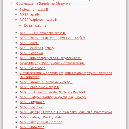
Obwieszczenia Burmistrza Olsztynka
Świętajny – część III
MPZP Jagiełły
MPZP Waplewo – czesc III
Do uchwalenia
MPZP ul. Grunwaldzka-czesc III
MPZP Olsztynek ul. Mrongowiusza – część V
MPZP Mierki
MPZP Jeziorna i Jagielly
MPZP Sosnowa
MPZP linia energetyczna Olsztynek-Biesal
mpzp Platyny, Warlity Małe - obwieszczenie
MPZP Świerkocin
Obwieszczenie w sprawie projektu zmiany mpzp m. Olsztynek
ul. Słoneczna
MPZP Lipowo Kurkowskie – czesc II
MPZP Jemiołowo – część II
MPZP ul. Leśna do węzła Olsztynek Wschód
MPZP Platyny, Warlity, Wigwałd, Gaj, Drwęck
MPZP Łutynowo
MPZP Pawłowo
MPZP Jagielly, Strazacka, Grunwaldzka, Mazurska, Warszawska
MPZP Platyny i Warlity Małe
MPZP Olsztynek ul. Poranna
MPZP Słoneczna