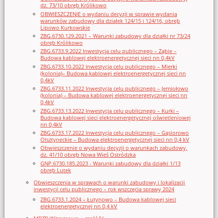
dz. 73/10 obręb Królikowo
OBWIESZCZENIE o wydaniu decyzji w sprawie wydania
warunków zabudowy dla działek 124/15 i 124/16, obręb
Lipowo Kurkowskie
ZBG.6730.129.2021 – Warunki zabudowy dla działki nr 73/24
obręb Królikowo
ZBG.6733.9.2022 Inwestycja celu publicznego – Ząbie –
Budowa kablowej elektroenergetycznej sieci nn 0,4kV
ZBG.6733.10.2022 Inwestycja celu publicznego – Mierki
(kolonia)– Budowa kablowej elektroenergetycznej sieci nn
0,4kV
ZBG.6733.11.2022 Inwestycja celu publicznego – Jemiołowo
(kolonia) – Budowa kablowej elektroenergetycznej sieci nn
0,4kV
ZBG.6733.13.2022 Inwestycja celu publicznego – Kurki –
Budowa kablowej sieci elektroenergetycznej oświetleniowej
nn 0,4kV
ZBG.6733.17.2022 Inwestycja celu publicznego – Gąsiorowo
Olsztyneckie – Budowa elektroenergetycznej sieci nn 0,4 kV
Obwieszczenie o wydaniu decyzji o warunkach zabudowy,
dz. 41/10 obręb Nowa Wieś Ostródzka
GNP.6730.185.2023 - Warunki zabudowy dla działki 1/13
obręb Lutek
Obwieszczenia w sprawach o warunki zabudowy i lokalizacji
inwestycji celu publicznego – rok wszczęcia sprawy 2024
ZBG.6733.1.2024 – Łutynowo – Budowa kablowej sieci
elektroenergetycznej nn 0,4 kV