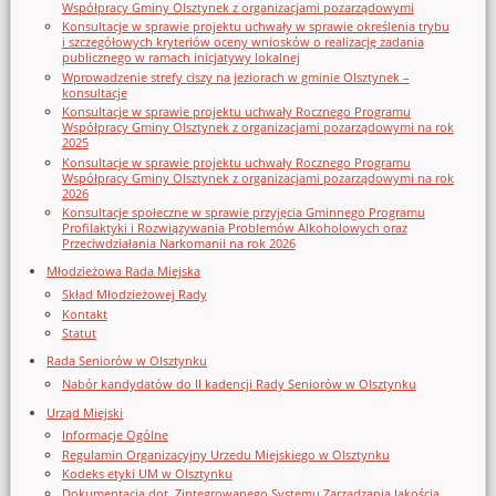
Współpracy Gminy Olsztynek z organizacjami pozarządowymi
Konsultacje w sprawie projektu uchwały w sprawie określenia trybu
i szczegółowych kryteriów oceny wniosków o realizację zadania
publicznego w ramach inicjatywy lokalnej
Wprowadzenie strefy ciszy na jeziorach w gminie Olsztynek –
konsultacje
Konsultacje w sprawie projektu uchwały Rocznego Programu
Współpracy Gminy Olsztynek z organizacjami pozarządowymi na rok
2025
Konsultacje w sprawie projektu uchwały Rocznego Programu
Współpracy Gminy Olsztynek z organizacjami pozarządowymi na rok
2026
Konsultacje społeczne w sprawie przyjęcia Gminnego Programu
Profilaktyki i Rozwiązywania Problemów Alkoholowych oraz
Przeciwdziałania Narkomanii na rok 2026
Młodzieżowa Rada Miejska
Skład Młodzieżowej Rady
Kontakt
Statut
Rada Seniorów w Olsztynku
Nabór kandydatów do II kadencji Rady Seniorów w Olsztynku
Urząd Miejski
Informacje Ogólne
Regulamin Organizacyjny Urzedu Miejskiego w Olsztynku
Kodeks etyki UM w Olsztynku
Dokumentacja dot. Zintegrowanego Systemu Zarządzania Jakością