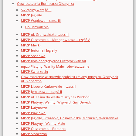
Obwieszczenia Burmistrza Olsztynka
Świętajny – część III
MPZP Jagiełły
MPZP Waplewo – czesc III
Do uchwalenia
MPZP ul. Grunwaldzka-czesc III
MPZP Olsztynek ul. Mrongowiusza – część V
MPZP Mierki
MPZP Jeziorna i Jagielly
MPZP Sosnowa
MPZP linia energetyczna Olsztynek-Biesal
mpzp Platyny, Warlity Małe - obwieszczenie
MPZP Świerkocin
Obwieszczenie w sprawie projektu zmiany mpzp m. Olsztynek
ul. Słoneczna
MPZP Lipowo Kurkowskie – czesc II
MPZP Jemiołowo – część II
MPZP ul. Leśna do węzła Olsztynek Wschód
MPZP Platyny, Warlity, Wigwałd, Gaj, Drwęck
MPZP Łutynowo
MPZP Pawłowo
MPZP Jagielly, Strazacka, Grunwaldzka, Mazurska, Warszawska
MPZP Platyny i Warlity Małe
MPZP Olsztynek ul. Poranna
MPZP Słoneczna