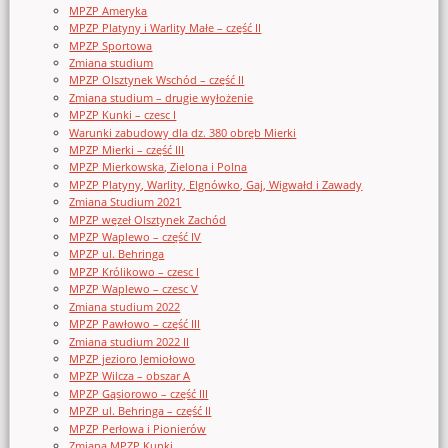
MPZP Ameryka
MPZP Platyny i Warlity Małe – część II
MPZP Sportowa
Zmiana studium
MPZP Olsztynek Wschód – część II
Zmiana studium – drugie wyłożenie
MPZP Kunki – czesc I
Warunki zabudowy dla dz. 380 obręb Mierki
MPZP Mierki – część III
MPZP Mierkowska, Zielona i Polna
MPZP Platyny, Warlity, Elgnówko, Gaj, Wigwałd i Zawady
Zmiana Studium 2021
MPZP węzeł Olsztynek Zachód
MPZP Waplewo – część IV
MPZP ul. Behringa
MPZP Królikowo – czesc I
MPZP Waplewo – czesc V
Zmiana studium 2022
MPZP Pawłowo – część III
Zmiana studium 2022 II
MPZP jezioro Jemiołowo
MPZP Wilcza – obszar A
MPZP Gąsiorowo – część III
MPZP ul. Behringa – część II
MPZP Perłowa i Pionierów
Zmiana MPZP Kunki