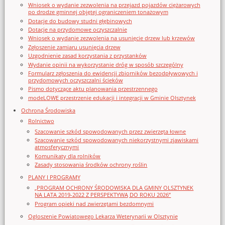
Wniosek o wydanie zezwolenia na przejazd pojazdów ciężarowych
po drodze gminnej objętej ograniczeniem tonażowym
Dotacje do budowy studni głębinowych
Dotacje na przydomowe oczyszczalnie
Wniosek o wydanie zezwolenia na usunięcie drzew lub krzewów
Zgłoszenie zamiaru usunięcia drzew
Uzgodnienie zasad korzystania z przystanków
Wydanie opinii na wykorzystanie dróg w sposób szczególny
Formularz zgłoszenia do ewidencji zbiorników bezodpływowych i
przydomowych oczyszczalni ścieków
Pismo dotyczące aktu planowania przestrzennego
modeLOWE przestrzenie edukacji i integracji w Gminie Olsztynek
Ochrona Środowiska
Rolnictwo
Szacowanie szkód spowodowanych przez zwierzęta łowne
Szacowanie szkód spowodowanych niekorzystnymi zjawiskami
atmosferycznymi
Komunikaty dla rolników
Zasady stosowania środków ochrony roślin
PLANY I PROGRAMY
„PROGRAM OCHRONY ŚRODOWISKA DLA GMINY OLSZTYNEK
NA LATA 2019-2022 Z PERSPEKTYWĄ DO ROKU 2026”
Program opieki nad zwierzętami bezdomnymi
Ogloszenie Powiatowego Lekarza Weterynarii w Olsztynie