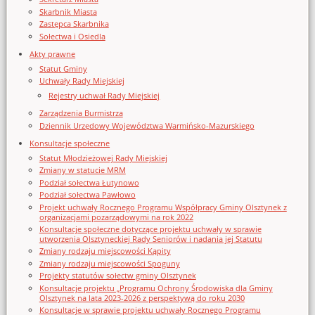
Skarbnik Miasta
Zastępca Skarbnika
Sołectwa i Osiedla
Akty prawne
Statut Gminy
Uchwały Rady Miejskiej
Rejestry uchwał Rady Miejskiej
Zarządzenia Burmistrza
Dziennik Urzędowy Województwa Warmińsko-Mazurskiego
Konsultacje społeczne
Statut Młodzieżowej Rady Miejskiej
Zmiany w statucie MRM
Podział sołectwa Łutynowo
Podział sołectwa Pawłowo
Projekt uchwały Rocznego Programu Współpracy Gminy Olsztynek z
organizacjami pozarządowymi na rok 2022
Konsultacje społeczne dotyczące projektu uchwały w sprawie
utworzenia Olsztyneckiej Rady Seniorów i nadania jej Statutu
Zmiany rodzaju miejscowości Kąpity
Zmiany rodzaju miejscowości Spoguny
Projekty statutów sołectw gminy Olsztynek
Konsultacje projektu „Programu Ochrony Środowiska dla Gminy
Olsztynek na lata 2023-2026 z perspektywą do roku 2030
Konsultacje w sprawie projektu uchwały Rocznego Programu