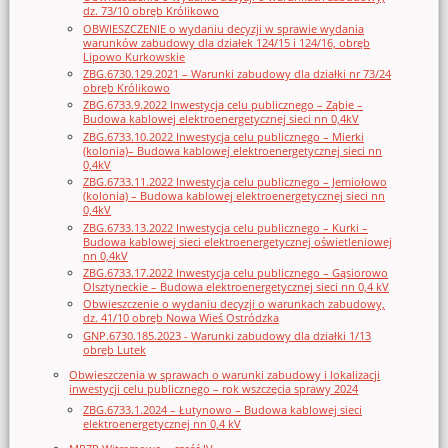
dz. 73/10 obręb Królikowo
OBWIESZCZENIE o wydaniu decyzji w sprawie wydania
warunków zabudowy dla działek 124/15 i 124/16, obręb
Lipowo Kurkowskie
ZBG.6730.129.2021 – Warunki zabudowy dla działki nr 73/24
obręb Królikowo
ZBG.6733.9.2022 Inwestycja celu publicznego – Ząbie –
Budowa kablowej elektroenergetycznej sieci nn 0,4kV
ZBG.6733.10.2022 Inwestycja celu publicznego – Mierki
(kolonia)– Budowa kablowej elektroenergetycznej sieci nn
0,4kV
ZBG.6733.11.2022 Inwestycja celu publicznego – Jemiołowo
(kolonia) – Budowa kablowej elektroenergetycznej sieci nn
0,4kV
ZBG.6733.13.2022 Inwestycja celu publicznego – Kurki –
Budowa kablowej sieci elektroenergetycznej oświetleniowej
nn 0,4kV
ZBG.6733.17.2022 Inwestycja celu publicznego – Gąsiorowo
Olsztyneckie – Budowa elektroenergetycznej sieci nn 0,4 kV
Obwieszczenie o wydaniu decyzji o warunkach zabudowy,
dz. 41/10 obręb Nowa Wieś Ostródzka
GNP.6730.185.2023 - Warunki zabudowy dla działki 1/13
obręb Lutek
Obwieszczenia w sprawach o warunki zabudowy i lokalizacji
inwestycji celu publicznego – rok wszczęcia sprawy 2024
ZBG.6733.1.2024 – Łutynowo – Budowa kablowej sieci
elektroenergetycznej nn 0,4 kV