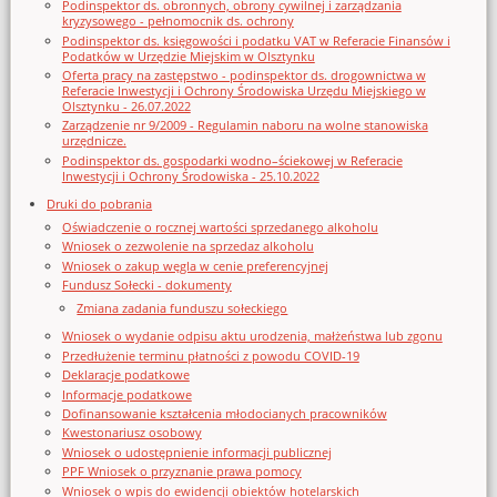
Podinspektor ds. obronnych, obrony cywilnej i zarządzania
kryzysowego - pełnomocnik ds. ochrony
Podinspektor ds. księgowości i podatku VAT w Referacie Finansów i
Podatków w Urzędzie Miejskim w Olsztynku
Oferta pracy na zastępstwo - podinspektor ds. drogownictwa w
Referacie Inwestycji i Ochrony Środowiska Urzędu Miejskiego w
Olsztynku - 26.07.2022
Zarządzenie nr 9/2009 - Regulamin naboru na wolne stanowiska
urzędnicze.
Podinspektor ds. gospodarki wodno–ściekowej w Referacie
Inwestycji i Ochrony Środowiska - 25.10.2022
Druki do pobrania
Oświadczenie o rocznej wartości sprzedanego alkoholu
Wniosek o zezwolenie na sprzedaz alkoholu
Wniosek o zakup węgla w cenie preferencyjnej
Fundusz Sołecki - dokumenty
Zmiana zadania funduszu sołeckiego
Wniosek o wydanie odpisu aktu urodzenia, małżeństwa lub zgonu
Przedłużenie terminu płatności z powodu COVID-19
Deklaracje podatkowe
Informacje podatkowe
Dofinansowanie kształcenia młodocianych pracowników
Kwestonariusz osobowy
Wniosek o udostępnienie informacji publicznej
PPF Wniosek o przyznanie prawa pomocy
Wniosek o wpis do ewidencji obiektów hotelarskich