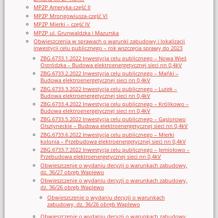
MPZP Ameryka-część II
MPZP Mrongowiusza-część VI
MPZP Mierki – część IV
MPZP ul. Grunwaldzka i Mazurska
Obwieszczenia w sprawach o warunki zabudowy i lokalizacji
inwestycji celu publicznego – rok wszczęcia sprawy do 2023
ZBG.6733.1.2022 Inwestycja celu publicznego – Nowa Wieś
Ostródzka – Budowa elektroenergetycznej sieci nn 0,4kV
ZBG.6733.2.2022 Inwestycja celu publicznego – Mańki –
Budowa elektroenergetycznej sieci nn 0,4kV
ZBG.6733.3.2022 Inwestycja celu publicznego – Lutek –
Budowa elektroenergetycznej sieci nn 0,4kV
ZBG.6733.4.2022 Inwestycja celu publicznego – Królikowo –
Budowa elektroenergetycznej sieci nn 0,4kV
ZBG.6733.5.2022 Inwestycja celu publicznego – Gąsiorowo
Olsztyneckie – Budowa elektroenergetycznej sieci nn 0,4kV
ZBG.6733.6.2022 Inwestycja celu publicznego – Mierki
kolonia – Przebudowa elektroenergetycznej sieci nn 0,4kV
ZBG.6733.7.2022 Inwestycja celu publicznego – Jemiołowo –
Przebudowa elektroenergetycznej sieci nn 0,4kV
Obwieszczenie o wydaniu decyzji o warunkach zabudowy,
dz. 36/27 obręb Waplewo
Obwieszczenie o wydaniu decyzji o warunkach zabudowy,
dz. 36/26 obręb Waplewo
Obwieszczenie o wydaniu decyzji o warunkach
zabudowy, dz. 36/26 obręb Waplewo
Obwieszczenie o wydaniu decyzji o warunkach zabudowy,