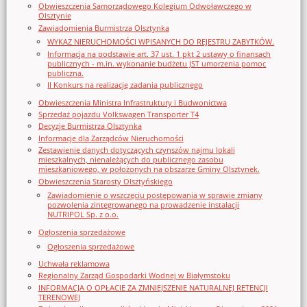
Obwieszczenia Samorządowego Kolegium Odwoławczego w
Olsztynie
Zawiadomienia Burmistrza Olsztynka
WYKAZ NIERUCHOMOŚCI WPISANYCH DO REJESTRU ZABYTKÓW.
Informacja na podstawie art. 37 ust. 1 pkt 2 ustawy o finansach
publicznych - m.in. wykonanie budżetu JST umorzenia pomoc
publiczna.
II Konkurs na realizację zadania publicznego
Obwieszczenia Ministra Infrastruktury i Budwonictwa
Sprzedaż pojazdu Volkswagen Transporter T4
Decyzje Burmistrza Olsztynka
Informacje dla Zarządców Nieruchomości
Zestawienie danych dotyczących czynszów najmu lokali
mieszkalnych, nienależących do publicznego zasobu
mieszkaniowego, w położonych na obszarze Gminy Olsztynek.
Obwieszczenia Starosty Olsztyńskiego
Zawiadomienie o wszczęciu postępowania w sprawie zmiany
pozwolenia zintegrowanego na prowadzenie instalacji
NUTRIPOL Sp. z o.o.
Ogłoszenia sprzedażowe
Ogłoszenia sprzedażowe
Uchwała reklamowa
Regionalny Zarząd Gospodarki Wodnej w Białymstoku
INFORMACJA O OPŁACIE ZA ZMNIEJSZENIE NATURALNEJ RETENCJI
TERENOWEJ