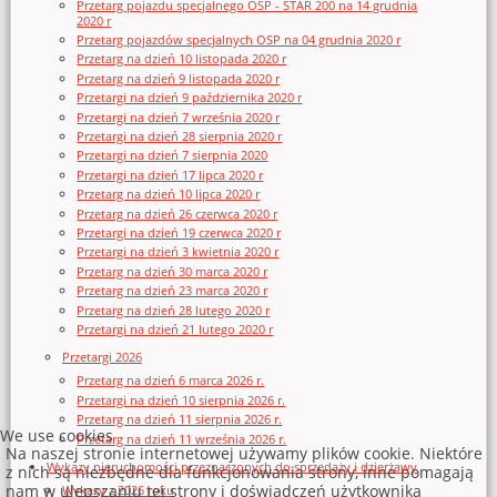
Przetarg pojazdu specjalnego OSP - STAR 200 na 14 grudnia
2020 r
Przetarg pojazdów specjalnych OSP na 04 grudnia 2020 r
Przetarg na dzień 10 listopada 2020 r
Przetarg na dzień 9 listopada 2020 r
Przetargi na dzień 9 października 2020 r
Przetargi na dzień 7 września 2020 r
Przetargi na dzień 28 sierpnia 2020 r
Przetargi na dzień 7 sierpnia 2020
Przetargi na dzień 17 lipca 2020 r
Przetarg na dzień 10 lipca 2020 r
Przetarg na dzień 26 czerwca 2020 r
Przetargi na dzień 19 czerwca 2020 r
Przetargi na dzień 3 kwietnia 2020 r
Przetarg na dzień 30 marca 2020 r
Przetarg na dzień 23 marca 2020 r
Przetarg na dzień 28 lutego 2020 r
Przetargi na dzień 21 lutego 2020 r
Przetargi 2026
Przetarg na dzień 6 marca 2026 r.
Przetargi na dzień 10 sierpnia 2026 r.
Przetarg na dzień 11 sierpnia 2026 r.
We use cookies
Przetarg na dzień 11 września 2026 r.
Na naszej stronie internetowej używamy plików cookie. Niektóre
Wykazy nieruchomości przeznaczonych do sprzedaży i dzierżawy
z nich są niezbędne dla funkcjonowania strony, inne pomagają
nam w ulepszaniu tej strony i doświadczeń użytkownika
Wykazy z 2026 roku