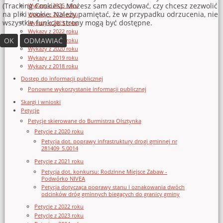
(Tracking Cookies). Możesz sam zdecydować, czy chcesz zezwolić
Wykazy z 2025 roku
na pliki cookie. Należy pamiętać, że w przypadku odrzucenia, nie
Wykazy z 2024 roku
wszystkie funkcje strony mogą być dostępne.
Wykazy z 2023 roku
Wykazy z 2022 roku
OK
ODMAWIAĆ
Wykazy z 2021 roku
Wykazy z 2020 roku
Wykazy z 2019 roku
Wykazy z 2018 roku
Dostęp do informacji publicznej
Ponowne wykorzystanie informacji publicznej
Skargi i wnioski
Petycje
Petycje skierowane do Burmistrza Olsztynka
Petycje z 2020 roku
Petycja dot. poprawy infrastruktury drogi gminnej nr
281409_5.0014
Petycje z 2021 roku
Petycja dot. konkursu: Rodzinne Miejsce Zabaw -
Podwórko NIVEA
Petycja dotycząca poprawy stanu i oznakowania dwóch
odcinków dróg gminnych biegących do granicy gminy
Petycje z 2022 roku
Petycje z 2023 roku