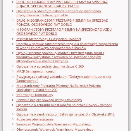
DRUGI NIEOGRANICZONY PRZETARG PISEMNY NA SPRZEDAŻ
POJAZDU SPECJALNEGO STAR 200 PM 18P
Ogłoszenie o otwartym naborze Partnera do wspólnego
przygotowania i realizacji projektu
DRUGI NIEOGRANICZONY PRZETARG PISEMNY NA SPRZEDAŻ
POJAZDU OSOBOWEGO FIAT DOBLO
NIEOGRANICZONY PRZETARG PISEMNY NA SPRZEDAŻ POJAZDU
OSOBOWEGO FIAT DOBLO
Instytut Meteorologii i Gospodarki Wodnej
Decyzja w sprawie zatwierdzenia taryf dla zbiorowego zaopatrzenia
w wodę i zbiorowego odprowadzania ścieków
Ogólny schemat procedury kontroli przestrzegania zasad i
warunków korzystania z zezwoleń na sprzedaż napojów
alkoholowych w gminie Olsztynek
Ogłoszenie o sprzedaży ciągnika Ursus C-360
MPZP Samagowo – czesc I
Rezygnacja z realizacji zadania pn. "Odkrycie tajemnic pomnika
Tannenbergu"
Nieograniczony Przetargu Pisemny Na Sprzedaż Pojazdu
Specjalnego Marki Star_200
Informacje i komunikaty
Uchwała projekt nowego ustroju szkolnego
Ogłoszenie o zebraniu mieszkańców Sołectwa Drwęck - wybory
sołtysa
Ogłoszenie o zamknięciu ul. Behringa na czas Dni Olsztynka 2016
Pozostałe obwieszczenia
Samorząd Województwa Warmińsko-Mazurskiego
Obwieszczenia Wojewody Warmińsko-Mazurskiego