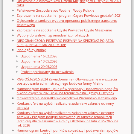
Dni wolne dla pracowników Urzędu Miejskiego w Olsztynku w 2021
roku
Państwowe Gospodarstwo Wodne - Wody Polskie
Zaproszenie na spotkanie - program Czyste Powietrze grudzień 2021
Ogłoszenie o zamiarze wyboru operatora publicznego transportu
zbiorowego
Zaproszenie na spotkania Czyste Powietrze Czyste Mieszkanie
Wybory do walnych zgromadzeń izb rolniczych
NIEOGRANICZONY PRZETARG PISEMNY NA SPRZEDAŻ POJAZDU
SPECJALNEGO STAR 200 PM 18P
Plan ogólny gminy
Uzgodnienia 16.02.2026
Uzgodnienia 13.05.2026
Uzgodnienia 29.05.2026
Projekt przekazany do uchwalenia
RGGIOŚ.6220.5.2024 Zawiadomienie - Obwieszczenie o wszczęciu
postępowania administracyjnego budowa farmy Mielno
Harmonogram kontroli punktów sprzedaży i podawania napojów
alkoholowych w 2025 roku na terenie miasta i gminy Olsztynek
Obwieszczenia Marszałka województwa Warmińsko-Mazurskiego
Konkurs ofert na wybór realizatora zadania w zakresie ochrony
zdrowia
Konkurs ofert na wybór realizatora zadania w zakresie ochrony
zdrowia - Program polityki zdrowotnej w zakresie rehabilitacji
leczniczej dla mieszkańców Gminy Olsztynek na lata 2025-2027 na
rok 2026
Harmonogram kontroli punktów sprzedaży i podawania napojów