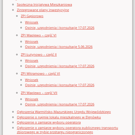
Społeczna Inicjatywa Mieszkaniowa
Zintegrowane plany inwestycyjne
ZPI Gąsiorowo
Wniosek
Opinie, uzgodnienia i konsultacje 17.07.2026
ZPI Waplewo – część VI
Wniosek
Opinie, uzgodnienia i konsultacje 5.06.2026
ZPI Łutynowo – część II
Wniosek
Opinie, uzgodnienia i konsultacje 17.07.2026
ZPI Witramowo – część VI
Wniosek
Opinie, uzgodnienia i konsultacje 17.07.2026
ZPI Waplewo – część VII
Wniosek
Opinie, uzgodnienia i konsultacje 17.07.2026
Ogłoszenia Warmińsko-Mazurskiego Urzędu Wojewódzkiego
Ogłoszenie o najmie lokalu mieszkalnego w Elgnówku
Ogłoszenie o zamiarze wyboru operatora
Ogłoszenie o zamiarze wyboru operatora publicznego transportu
zbiorowego w trybie przetargu nieograniczonego