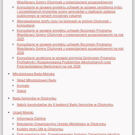
Współpracy Gminy Olsztynek z organizacjami pozarządowymi
Konsultacje w sprawie projektu uchwały w sprawie określenia trybu
i szczegółowych kryteriów oceny wniosków o realizację zadania
publicznego w ramach inicjatywy lokalnej
Wprowadzenie strefy ciszy na jeziorach w gminie Olsztynek –
konsultacje
Konsultacje w sprawie projektu uchwały Rocznego Programu
Współpracy Gminy Olsztynek z organizacjami pozarządowymi na rok
2025
Konsultacje w sprawie projektu uchwały Rocznego Programu
Współpracy Gminy Olsztynek z organizacjami pozarządowymi na rok
2026
Konsultacje społeczne w sprawie przyjęcia Gminnego Programu
Profilaktyki i Rozwiązywania Problemów Alkoholowych oraz
Przeciwdziałania Narkomanii na rok 2026
Młodzieżowa Rada Miejska
Skład Młodzieżowej Rady
Kontakt
Statut
Rada Seniorów w Olsztynku
Nabór kandydatów do II kadencji Rady Seniorów w Olsztynku
Urząd Miejski
Informacje Ogólne
Regulamin Organizacyjny Urzedu Miejskiego w Olsztynku
Kodeks etyki UM w Olsztynku
Dokumentacja dot. Zintegrowanego Systemu Zarządzania Jakością