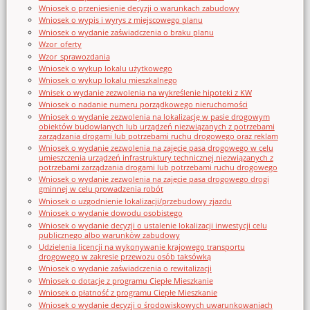
Wniosek o przeniesienie decyzji o warunkach zabudowy
Wniosek o wypis i wyrys z miejscowego planu
Wniosek o wydanie zaświadczenia o braku planu
Wzor_oferty
Wzor_sprawozdania
Wniosek o wykup lokalu użytkowego
Wniosek o wykup lokalu mieszkalnego
Wnisek o wydanie zezwolenia na wykreślenie hipoteki z KW
Wniosek o nadanie numeru porządkowego nieruchomości
Wniosek o wydanie zezwolenia na lokalizację w pasie drogowym
obiektów budowlanych lub urządzeń niezwiązanych z potrzebami
zarządzania drogami lub potrzebami ruchu drogowego oraz reklam
Wniosek o wydanie zezwolenia na zajęcie pasa drogowego w celu
umieszczenia urządzeń infrastruktury technicznej niezwiązanych z
potrzebami zarządzania drogami lub potrzebami ruchu drogowego
Wniosek o wydanie zezwolenia na zajęcie pasa drogowego drogi
gminnej w celu prowadzenia robót
Wniosek o uzgodnienie lokalizacji/przebudowy zjazdu
Wniosek o wydanie dowodu osobistego
Wniosek o wydanie decyzji o ustalenie lokalizacji inwestycji celu
publicznego albo warunków zabudowy
Udzielenia licencji na wykonywanie krajowego transportu
drogowego w zakresie przewozu osób taksówką
Wniosek o wydanie zaświadczenia o rewitalizacji
Wniosek o dotację z programu Ciepłe Mieszkanie
Wniosek o płatność z programu Ciepłe Mieszkanie
Wniosek o wydanie decyzji o środowiskowych uwarunkowaniach