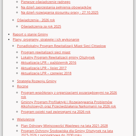
Pierwsze oświadczenie radnego
Na dzień zaprzestania pełnienia obowiązków
Na dzień rozwiązania stosunku pracy - 27.10.2025
Oświadczenia - 2026 rok
Oświadczenia za rok 2025
Raport o stanie Gminy
Plany, programy, strategie i ich wykonanie
Ponadlokalny Program Rewitalizacji Miast Sieci Cittaslow
Program rewitalizacji sieci miast
Lokalny Program Rewitalizacji gminy Olsztynek
Aktualizacja LPR – październik 2016
Aktualizacja LPR – lipiec 2017
Aktualizacja LPR – czerwiec 2018
Strategia Rozwoju Gminy
Roczne
Program współpracy z organizacjami pozarządowymi na 2026
rok
Gminny Program Profilaktyki i Rozwiązywania Problemów
Alkoholowych oraz Przeciwdziałania Narkomanii na 2026 rok
Program opieki nad zwierzętami na 2026 rok
Wieloletnie
Plan Odnowy Miejscowości Waplewo na lata 2021-2028
Program Ochrony Środowiska dla Gminy Olsztynek na lata
2023-2026 z perspektywą do 2030 roku