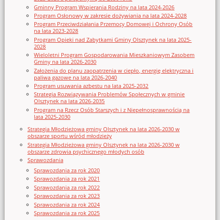
Gminny Program Wspierania Rodziny na lata 2024-2026
Program Osłonowy w zakresie dożywiania na lata 2024-2028
Program Przeciwdziałania Przemocy Domowej i Ochrony Osób
na lata 2023-2028
Program Opieki nad Zabytkami Gminy Olsztynek na lata 2025-
2028
Wieloletni Program Gospodarowania Mieszkaniowym Zasobem
Gminy na lata 2026-2030
Założenia do planu zaopatrzenia w ciepło, energię elektryczna i
paliwa gazowe na lata 2026-2040
Program usuwania azbestu na lata 2025-2032
Strategia Rozwiązywania Problemów Społecznych w gminie
Olsztynek na lata 2026-2035
Program na Rzecz Osób Starszych i z Niepełnosprawnością na
lata 2025-2030
Strategia Młodzieżowa gminy Olsztynek na lata 2026-2030 w
obszarze sportu wśród młodzieży
Strategia Młodzieżowa gminy Olsztynek na lata 2026-2030 w
obszarze zdrowia psychicznego młodych osób
Sprawozdania
Sprawozdania za rok 2020
Sprawozdania za rok 2021
Sprawozdania za rok 2022
Sprawozdania za rok 2023
Sprawozdania za rok 2024
Sprawozdania za rok 2025