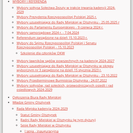
WYBORY I REFERENDA
Wybory sołtysa Sołectwa Zezuty w trakcie trwania kadencji 2024-
2029
Wybory Prezydenta Rzeczypospolitej Polskiej 2025 r.
Wybory uzupełniające do Rady Miejskiej w Olsztynku - 25.05.2025 r
Wybory do Parlamentu Europejskiego - 9 czerwca 2024 r.
Wybory samorządowe 2024 r. - 7.04.2024
Referendum zarządzone na dzień 15.10.2023 r.
Wybory do Sejmu Rzeczypospolitej Polskiej i Senatu
Rzeczypospolitej Polskiej - 15.10.2023
Szkolenie dla członków OKW
Wybory ławników sądów powszechnych na kadencję 2024-2027
Wybory uzupełniające do Rady Miejskiej w Olsztynku w okręgu
wyborczym nr 3 zarządzone na dzień 15 stycznia 2023 r.
Wybory uzupełniające do Rady Miejskiej w Olsztynku - 23.10.2022
Wybory Przedterminowe Burmistrza Olsztynka - 24.07.2022
Wybory sołtysów, rad sołeckich, przewodniczących osiedli i rad
osiedlowych 2024-2029
Ogłoszenia Biura Rady Miejskiej
Władze Gminy Olsztynek
Rada Miejska kadencja 2024-2029
Statut Gminy Olsztynek
Radni Rady Miejskiej w Olsztynku (w tym dyżury)
Sesje Rady Miejskiej w Olsztynku
I sesja - inauguracyjna