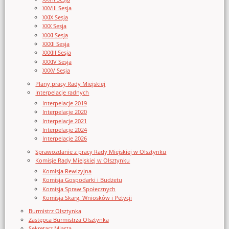
XXVIII Sesja
XXIX Sesja
XXX Sesja
XXXI Sesja
XXXII Sesja
XXXIII Sesja
XXXIV Sesja
XXXV Sesja
Plany pracy Rady Miejskiej
Interpelacje radnych
Interpelacje 2019
Interpelacje 2020
Interpelacje 2021
Interpelacje 2024
Interpelacje 2026
Sprawozdanie z pracy Rady Miejskiej w Olsztynku
Komisje Rady Miejskiej w Olsztynku
Komisja Rewizyjna
Komisja Gospodarki i Budżetu
Komisja Spraw Społecznych
Komisja Skarg, Wniosków i Petycji
Burmistrz Olsztynka
Zastępca Burmistrza Olsztynka
Sekretarz Miasta