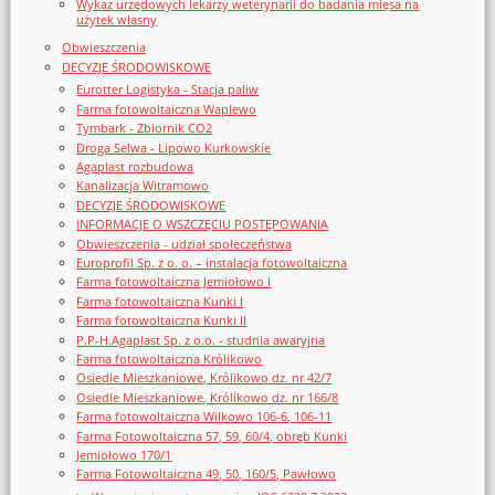
Wykaz urzędowych lekarzy weterynarii do badania mięsa na
użytek własny
Obwieszczenia
DECYZJE ŚRODOWISKOWE
Eurotter Logistyka - Stacja paliw
Farma fotowoltaiczna Waplewo
Tymbark - Zbiornik CO2
Droga Selwa - Lipowo Kurkowskie
Agaplast rozbudowa
Kanalizacja Witramowo
DECYZJE ŚRODOWISKOWE
INFORMACJE O WSZCZĘCIU POSTĘPOWANIA
Obwieszczenia - udział społeczeństwa
Europrofil Sp. z o. o. – instalacja fotowoltaiczna
Farma fotowoltaiczna Jemiołowo I
Farma fotowoltaiczna Kunki I
Farma fotowoltaiczna Kunki II
P.P-H.Agaplast Sp. z o.o. - studnia awaryjna
Farma fotowoltaiczna Królikowo
Osiedle Mieszkaniowe, Królikowo dz. nr 42/7
Osiedle Mieszkaniowe, Królikowo dz. nr 166/8
Farma fotowoltaiczna Wilkowo 106-6, 106-11
Farma Fotowoltaiczna 57, 59, 60/4, obręb Kunki
Jemiołowo 170/1
Farma Fotowoltaiczna 49, 50, 160/5, Pawłowo