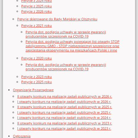
Petycje z 2024 roku
Petycje z 2025 roku
Petycje z 2026 roku
Petycje skierowane do Rady Miejskiej w Olsztynku
Petycje z 2021 roku
Petycja dot. podjęcia uchwały w sprawie gwarancji
producentów szczepionek na COVID-19
Petycja dot. podjęcia uchwały poierającej list otwarty STOP
zabójczenmu GMO - STOP niebezpiecznej szczepionce oraz
zaprzestania eksperymentu na mieszkańcach Polski i inne
Petycje z 2020 roku
Petycja dot. podjęcia uchwały w sprawie gwarancji
producentów szczepionek na COVID-19
Petycje z 2023 roku
Petycje z 2025 roku
Organizacje Pozarządowe
II otwarty konkurs na realizację zadań publicznych w 2026 r.
I otwarty konkurs na realizację zadań publicznych w 2026 r.
II otwarty konkurs na realizację zadań publicznych w 2025 r.
I otwarty konkurs na realizację zadań publicznych w 2025 r.
I otwarty konkurs na realizację zadań publicznych w 2024 r.
II otwarty konkurs na realizację zadań publicznych w 2023 r.
I otwarty konkurs na realizację zadań publicznych w 2023 r.
Ogłoszenia