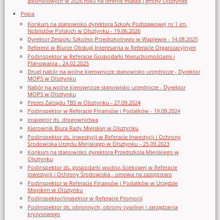
alkoholowych w 2026 roku na terenie miasta i gminy Olsztynek
Praca
Konkurs na stanowisko dyrektora Szkoły Podstawowej nr 1 im.
Noblistów Polskich w Olsztynku - 19.06.2026
Dyrektor Zespołu Szkolno-Przedszkolnego w Waplewie - 14.08.2025
Referent w Biurze Obsługi Interesanta w Referacie Organizacyjnym
Podinspektor w Referacie Gospodarki Nieruchomościami i
Planowania - 24.02.2025
Drugi nabór na wolne kierownicze stanowisko urzędnicze - Dyrektor
MOPS w Olsztynku
Nabór na wolne kierownicze stanowisko urzędnicze - Dyrektor
MOPS w Olsztynku
Prezes Zarządu TBS w Olsztynku - 27.09.2024
Podinspektor w Referacie Finansów i Podatków - 19.08.2024
Inspektor ds. drogownictwa
Kierownik Biura Rady Miejskiej w Olsztynku
Podinspektor ds. inwestycji w Referacie Inwestycji i Ochrony
Środowiska Urzędu Miejskiego w Olsztynku - 25.09.2023
Konkurs na stanowisko dyrektora Przedszkola Miejskiego w
Olsztynku
Podinspektor ds. gospodarki wodno-ściekowej w Referacie
Inwestycji i Ochrony Środowiska - umowa na zastępstwo
Podinspektor w Referacie Finansów i Podatków w Urzędzie
Miejskim w Olsztynku
Podinspektor/inspektor w Referacie Promocji
Podinspektor ds. obronnych, obrony cywilnej i zarządzania
kryzysowego