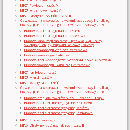
MPZP Witramowo – część IV
MPZP Pawłowo – część IV
MPZP Witramowo – część V
MPZP Olsztynek Wschód – część III
Obwieszczenia w sprawach o warunki zabudowy i lokalizacji
inwestycji celu publicznego – rok wszczęcia sprawy 2025
Budowa sieci niskiego napięcia Mierki
Budowa sieci niskiego napięcia Pawłowo
Budowa kanalizacji sanitarnej Elgnówko, Gaj, Łęciny,
Świętajny, Tolejny, Wigwałd, Wilkowo, Zawady
Budowa wodociągu Waplewo-Witramowo
Budowa wodociągu Królikowo
Budowa sieci wodociągowej Swaderki-Lipowo Kurkowskie
Budowa wodociągu i kanalizacji Witramowo
MPZP Jemiołowo - część II
MPZP Mierki - część V
MPZP Warlity Małe - część I
Obwieszczenia w sprawach o warunki zabudowy i lokalizacji
inwestycji celu publicznego – rok wszczęcia sprawy 2026
Budowa drogi dla rowerów Mierki – Swaderki - Etap 1
Budowa sieci elektroenergetycznej Królikowo
Budowa sieci elektroenergetycznej Marózek
Budowa sieci elektroenergetycznej Jemiołowo
MPZP Królikowo – część II
MPZP Olsztynek ul. Daszyńskiego – część III