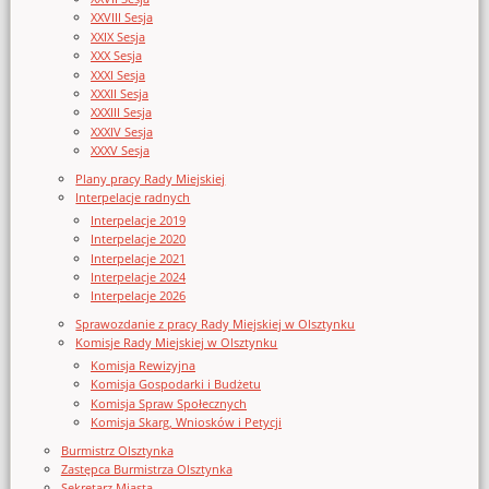
XXVIII Sesja
XXIX Sesja
XXX Sesja
XXXI Sesja
XXXII Sesja
XXXIII Sesja
XXXIV Sesja
XXXV Sesja
Plany pracy Rady Miejskiej
Interpelacje radnych
Interpelacje 2019
Interpelacje 2020
Interpelacje 2021
Interpelacje 2024
Interpelacje 2026
Sprawozdanie z pracy Rady Miejskiej w Olsztynku
Komisje Rady Miejskiej w Olsztynku
Komisja Rewizyjna
Komisja Gospodarki i Budżetu
Komisja Spraw Społecznych
Komisja Skarg, Wniosków i Petycji
Burmistrz Olsztynka
Zastępca Burmistrza Olsztynka
Sekretarz Miasta