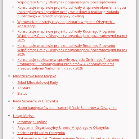
Współpracy Gminy Olsztynek z organizacjami pozarządowymi
Konsultacje w sprawie projektu uchwały w sprawie określenia trybu
i szczegółowych kryteriów oceny wniosków o realizację zadania
publicznego w ramach inicjatywy lokalnej
Wprowadzenie strefy ciszy na jeziorach w gminie Olsztynek –
konsultacje
Konsultacje w sprawie projektu uchwały Rocznego Programu
Współpracy Gminy Olsztynek z organizacjami pozarządowymi na rok
2025
Konsultacje w sprawie projektu uchwały Rocznego Programu
Współpracy Gminy Olsztynek z organizacjami pozarządowymi na rok
2026
Konsultacje społeczne w sprawie przyjęcia Gminnego Programu
Profilaktyki i Rozwiązywania Problemów Alkoholowych oraz
Przeciwdziałania Narkomanii na rok 2026
Młodzieżowa Rada Miejska
Skład Młodzieżowej Rady
Kontakt
Statut
Rada Seniorów w Olsztynku
Nabór kandydatów do II kadencji Rady Seniorów w Olsztynku
Urząd Miejski
Informacje Ogólne
Regulamin Organizacyjny Urzedu Miejskiego w Olsztynku
Kodeks etyki UM w Olsztynku
Dokumentacja dot. Zintegrowanego Systemu Zarządzania Jakością