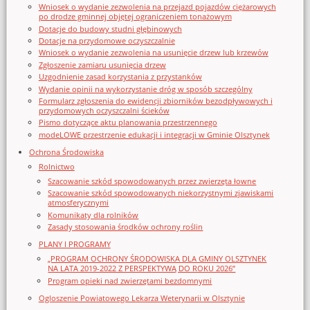
Wniosek o wydanie zezwolenia na przejazd pojazdów ciężarowych
po drodze gminnej objętej ograniczeniem tonażowym
Dotacje do budowy studni głębinowych
Dotacje na przydomowe oczyszczalnie
Wniosek o wydanie zezwolenia na usunięcie drzew lub krzewów
Zgłoszenie zamiaru usunięcia drzew
Uzgodnienie zasad korzystania z przystanków
Wydanie opinii na wykorzystanie dróg w sposób szczególny
Formularz zgłoszenia do ewidencji zbiorników bezodpływowych i
przydomowych oczyszczalni ścieków
Pismo dotyczące aktu planowania przestrzennego
modeLOWE przestrzenie edukacji i integracji w Gminie Olsztynek
Ochrona Środowiska
Rolnictwo
Szacowanie szkód spowodowanych przez zwierzęta łowne
Szacowanie szkód spowodowanych niekorzystnymi zjawiskami
atmosferycznymi
Komunikaty dla rolników
Zasady stosowania środków ochrony roślin
PLANY I PROGRAMY
„PROGRAM OCHRONY ŚRODOWISKA DLA GMINY OLSZTYNEK
NA LATA 2019-2022 Z PERSPEKTYWĄ DO ROKU 2026”
Program opieki nad zwierzętami bezdomnymi
Ogloszenie Powiatowego Lekarza Weterynarii w Olsztynie