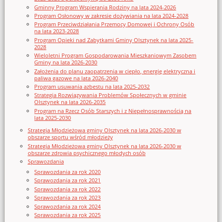
Gminny Program Wspierania Rodziny na lata 2024-2026
Program Osłonowy w zakresie dożywiania na lata 2024-2028
Program Przeciwdziałania Przemocy Domowej i Ochrony Osób
na lata 2023-2028
Program Opieki nad Zabytkami Gminy Olsztynek na lata 2025-
2028
Wieloletni Program Gospodarowania Mieszkaniowym Zasobem
Gminy na lata 2026-2030
Założenia do planu zaopatrzenia w ciepło, energię elektryczna i
paliwa gazowe na lata 2026-2040
Program usuwania azbestu na lata 2025-2032
Strategia Rozwiązywania Problemów Społecznych w gminie
Olsztynek na lata 2026-2035
Program na Rzecz Osób Starszych i z Niepełnosprawnością na
lata 2025-2030
Strategia Młodzieżowa gminy Olsztynek na lata 2026-2030 w
obszarze sportu wśród młodzieży
Strategia Młodzieżowa gminy Olsztynek na lata 2026-2030 w
obszarze zdrowia psychicznego młodych osób
Sprawozdania
Sprawozdania za rok 2020
Sprawozdania za rok 2021
Sprawozdania za rok 2022
Sprawozdania za rok 2023
Sprawozdania za rok 2024
Sprawozdania za rok 2025