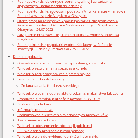
Podinspektor ds. obronnych, obrony cywilnej i zarządzania
kryzysowego - pełnomocnik ds. ochrony
Podinspektor ds. księgowości i podatku VAT w Referacie Finansów i
Podatków w Urzędzie Miejskim w Olsztynku
Oferta pracy na zastępstwo - podinspektor ds. drogownictwa w
Referacie Inwestycji i Ochrony Środowiska Urzędu Miejskiego w
Olsztynku - 26.07.2022
Zarządzenie nr 9/2009 - Regulamin naboru na wolne stanowiska
urzędnicze.
Podinspektor ds. gospodarki wodno–ściekowej w Referacie
Inwestycji i Ochrony Środowiska - 25.10.2022
Druki do pobrania
Oświadczenie o rocznej wartości sprzedanego alkoholu
Wniosek o zezwolenie na sprzedaz alkoholu
Wniosek o zakup węgla w cenie preferencyjnej
Fundusz Sołecki - dokumenty
Zmiana zadania funduszu sołeckiego
Wniosek o wydanie odpisu aktu urodzenia, małżeństwa lub zgonu
Przedłużenie terminu płatności z powodu COVID-19
Deklaracje podatkowe
Informacje podatkowe
Dofinansowanie kształcenia młodocianych pracowników
Kwestonariusz osobowy
Wniosek o udostępnienie informacji publicznej
PPF Wniosek o przyznanie prawa pomocy
Wniosek o wpis do ewidencji obiektów hotelarskich