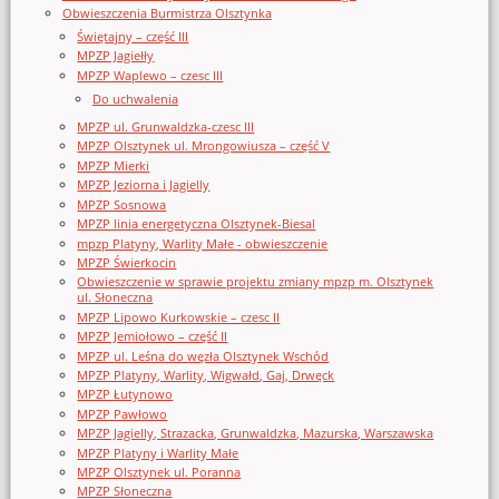
Obwieszczenia Burmistrza Olsztynka
Świętajny – część III
MPZP Jagiełły
MPZP Waplewo – czesc III
Do uchwalenia
MPZP ul. Grunwaldzka-czesc III
MPZP Olsztynek ul. Mrongowiusza – część V
MPZP Mierki
MPZP Jeziorna i Jagielly
MPZP Sosnowa
MPZP linia energetyczna Olsztynek-Biesal
mpzp Platyny, Warlity Małe - obwieszczenie
MPZP Świerkocin
Obwieszczenie w sprawie projektu zmiany mpzp m. Olsztynek
ul. Słoneczna
MPZP Lipowo Kurkowskie – czesc II
MPZP Jemiołowo – część II
MPZP ul. Leśna do węzła Olsztynek Wschód
MPZP Platyny, Warlity, Wigwałd, Gaj, Drwęck
MPZP Łutynowo
MPZP Pawłowo
MPZP Jagielly, Strazacka, Grunwaldzka, Mazurska, Warszawska
MPZP Platyny i Warlity Małe
MPZP Olsztynek ul. Poranna
MPZP Słoneczna