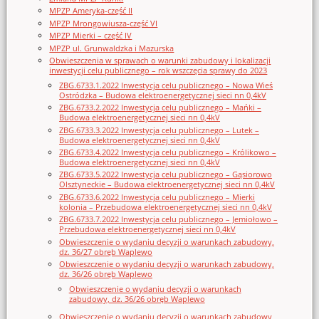
MPZP Ameryka-część II
MPZP Mrongowiusza-część VI
MPZP Mierki – część IV
MPZP ul. Grunwaldzka i Mazurska
Obwieszczenia w sprawach o warunki zabudowy i lokalizacji
inwestycji celu publicznego – rok wszczęcia sprawy do 2023
ZBG.6733.1.2022 Inwestycja celu publicznego – Nowa Wieś
Ostródzka – Budowa elektroenergetycznej sieci nn 0,4kV
ZBG.6733.2.2022 Inwestycja celu publicznego – Mańki –
Budowa elektroenergetycznej sieci nn 0,4kV
ZBG.6733.3.2022 Inwestycja celu publicznego – Lutek –
Budowa elektroenergetycznej sieci nn 0,4kV
ZBG.6733.4.2022 Inwestycja celu publicznego – Królikowo –
Budowa elektroenergetycznej sieci nn 0,4kV
ZBG.6733.5.2022 Inwestycja celu publicznego – Gąsiorowo
Olsztyneckie – Budowa elektroenergetycznej sieci nn 0,4kV
ZBG.6733.6.2022 Inwestycja celu publicznego – Mierki
kolonia – Przebudowa elektroenergetycznej sieci nn 0,4kV
ZBG.6733.7.2022 Inwestycja celu publicznego – Jemiołowo –
Przebudowa elektroenergetycznej sieci nn 0,4kV
Obwieszczenie o wydaniu decyzji o warunkach zabudowy,
dz. 36/27 obręb Waplewo
Obwieszczenie o wydaniu decyzji o warunkach zabudowy,
dz. 36/26 obręb Waplewo
Obwieszczenie o wydaniu decyzji o warunkach
zabudowy, dz. 36/26 obręb Waplewo
Obwieszczenie o wydaniu decyzji o warunkach zabudowy,