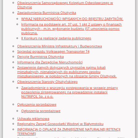
Obwieszczenia Samorządowego Kolegium Odwoławczego w
Olsztynie
Zawiadomienia Burmistrza Olsztynka
WYKAZ NIERUCHOMOŚCI WPISANYCH DO REJESTRU ZABYTKÓW.
Informacja na podstawie art. 37 ust. 1 pkt 2 ustawy o finansach
publicznych - m.in. wykonanie budżetu JST umorzenia pomoc
publiczna.
II Konkurs na realizację zadania publicznego
Obwieszczenia Ministra Infrastruktury i Budwonictwa
Sprzedaż pojazdu Volkswagen Transporter T4
Decyzje Burmistrza Olsztynka
Informacje dla Zarządców Nieruchomości
Zestawienie danych dotyczących czynszów najmu lokali
mieszkalnych, nienależących do publicznego zasobu
mieszkaniowego, w położonych na obszarze Gminy Olsztynek.
Obwieszczenia Starosty Olsztyńskiego
Zawiadomienie o wszczęciu postępowania w sprawie zmiany
pozwolenia zintegrowanego na prowadzenie instalacji
NUTRIPOL Sp. z o.o.
Ogłoszenia sprzedażowe
Ogłoszenia sprzedażowe
Uchwała reklamowa
Regionalny Zarząd Gospodarki Wodnej w Białymstoku
INFORMACJA O OPŁACIE ZA ZMNIEJSZENIE NATURALNEJ RETENCJI
TERENOWEJ