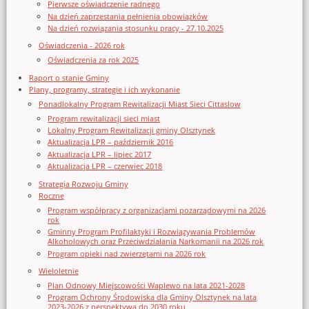
Pierwsze oświadczenie radnego
Na dzień zaprzestania pełnienia obowiązków
Na dzień rozwiązania stosunku pracy - 27.10.2025
Oświadczenia - 2026 rok
Oświadczenia za rok 2025
Raport o stanie Gminy
Plany, programy, strategie i ich wykonanie
Ponadlokalny Program Rewitalizacji Miast Sieci Cittaslow
Program rewitalizacji sieci miast
Lokalny Program Rewitalizacji gminy Olsztynek
Aktualizacja LPR – październik 2016
Aktualizacja LPR – lipiec 2017
Aktualizacja LPR – czerwiec 2018
Strategia Rozwoju Gminy
Roczne
Program współpracy z organizacjami pozarządowymi na 2026
rok
Gminny Program Profilaktyki i Rozwiązywania Problemów
Alkoholowych oraz Przeciwdziałania Narkomanii na 2026 rok
Program opieki nad zwierzętami na 2026 rok
Wieloletnie
Plan Odnowy Miejscowości Waplewo na lata 2021-2028
Program Ochrony Środowiska dla Gminy Olsztynek na lata
2023-2026 z perspektywą do 2030 roku