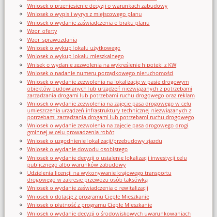
Wniosek o przeniesienie decyzji o warunkach zabudowy
Wniosek o wypis i wyrys z miejscowego planu
Wniosek o wydanie zaświadczenia o braku planu
Wzor_oferty
Wzor_sprawozdania
Wniosek o wykup lokalu użytkowego
Wniosek o wykup lokalu mieszkalnego
Wnisek o wydanie zezwolenia na wykreślenie hipoteki z KW
Wniosek o nadanie numeru porządkowego nieruchomości
Wniosek o wydanie zezwolenia na lokalizację w pasie drogowym
obiektów budowlanych lub urządzeń niezwiązanych z potrzebami
zarządzania drogami lub potrzebami ruchu drogowego oraz reklam
Wniosek o wydanie zezwolenia na zajęcie pasa drogowego w celu
umieszczenia urządzeń infrastruktury technicznej niezwiązanych z
potrzebami zarządzania drogami lub potrzebami ruchu drogowego
Wniosek o wydanie zezwolenia na zajęcie pasa drogowego drogi
gminnej w celu prowadzenia robót
Wniosek o uzgodnienie lokalizacji/przebudowy zjazdu
Wniosek o wydanie dowodu osobistego
Wniosek o wydanie decyzji o ustalenie lokalizacji inwestycji celu
publicznego albo warunków zabudowy
Udzielenia licencji na wykonywanie krajowego transportu
drogowego w zakresie przewozu osób taksówką
Wniosek o wydanie zaświadczenia o rewitalizacji
Wniosek o dotację z programu Ciepłe Mieszkanie
Wniosek o płatność z programu Ciepłe Mieszkanie
Wniosek o wydanie decyzji o środowiskowych uwarunkowaniach