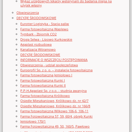
Wykaz urzędowych lekarzy weterynarii do badania mięsa na
użytek własny
Obwieszczenia
DECYZJE ŚRODOWISKOWE
Eurotter Logistyka - Stacja paliw
Farma fotowoltaiczna Waplewo
Tymbark - Zbiornik CO2
Droga Selwa - Lipowo Kurkowskie
Agaplast rozbudowa
Kanalizacja Witramowo
DECYZJE ŚRODOWISKOWE
INFORMACJE O WSZCZĘCIU POSTĘPOWANIA
Obwieszczenia - udział społeczeństwa
Europrofil Sp. z o. o. – instalacja fotowoltaiczna
Farma fotowoltaiczna Jemiołowo I
Farma fotowoltaiczna Kunki I
Farma fotowoltaiczna Kunki II
P.P-H.Agaplast Sp. z o.o. - studnia awaryjna
Farma fotowoltaiczna Królikowo
Osiedle Mieszkaniowe, Królikowo dz. nr 42/7
Osiedle Mieszkaniowe, Królikowo dz. nr 166/8
Farma fotowoltaiczna Wilkowo 106-6, 106-11
Farma Fotowoltaiczna 57, 59, 60/4, obręb Kunki
Jemiołowo 170/1
Farma Fotowoltaiczna 49, 50, 160/5, Pawłowo