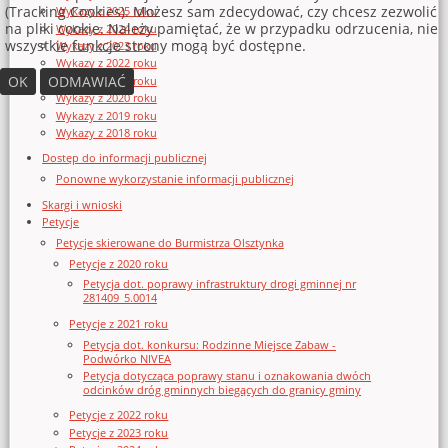
(Tracking Cookies). Możesz sam zdecydować, czy chcesz zezwolić
Wykazy z 2025 roku
na pliki cookie. Należy pamiętać, że w przypadku odrzucenia, nie
Wykazy z 2024 roku
wszystkie funkcje strony mogą być dostępne.
Wykazy z 2023 roku
Wykazy z 2022 roku
OK
ODMAWIAĆ
Wykazy z 2021 roku
Wykazy z 2020 roku
Wykazy z 2019 roku
Wykazy z 2018 roku
Dostęp do informacji publicznej
Ponowne wykorzystanie informacji publicznej
Skargi i wnioski
Petycje
Petycje skierowane do Burmistrza Olsztynka
Petycje z 2020 roku
Petycja dot. poprawy infrastruktury drogi gminnej nr
281409_5.0014
Petycje z 2021 roku
Petycja dot. konkursu: Rodzinne Miejsce Zabaw -
Podwórko NIVEA
Petycja dotycząca poprawy stanu i oznakowania dwóch
odcinków dróg gminnych biegących do granicy gminy
Petycje z 2022 roku
Petycje z 2023 roku