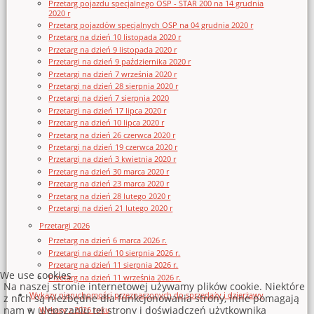
Przetarg pojazdu specjalnego OSP - STAR 200 na 14 grudnia
2020 r
Przetarg pojazdów specjalnych OSP na 04 grudnia 2020 r
Przetarg na dzień 10 listopada 2020 r
Przetarg na dzień 9 listopada 2020 r
Przetargi na dzień 9 października 2020 r
Przetargi na dzień 7 września 2020 r
Przetargi na dzień 28 sierpnia 2020 r
Przetargi na dzień 7 sierpnia 2020
Przetargi na dzień 17 lipca 2020 r
Przetarg na dzień 10 lipca 2020 r
Przetarg na dzień 26 czerwca 2020 r
Przetargi na dzień 19 czerwca 2020 r
Przetargi na dzień 3 kwietnia 2020 r
Przetarg na dzień 30 marca 2020 r
Przetarg na dzień 23 marca 2020 r
Przetarg na dzień 28 lutego 2020 r
Przetargi na dzień 21 lutego 2020 r
Przetargi 2026
Przetarg na dzień 6 marca 2026 r.
Przetargi na dzień 10 sierpnia 2026 r.
Przetarg na dzień 11 sierpnia 2026 r.
We use cookies
Przetarg na dzień 11 września 2026 r.
Na naszej stronie internetowej używamy plików cookie. Niektóre
Wykazy nieruchomości przeznaczonych do sprzedaży i dzierżawy
z nich są niezbędne dla funkcjonowania strony, inne pomagają
nam w ulepszaniu tej strony i doświadczeń użytkownika
Wykazy z 2026 roku