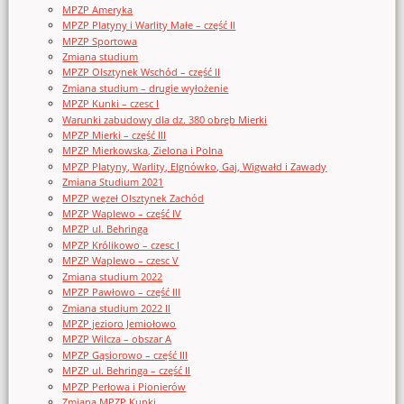
MPZP Ameryka
MPZP Platyny i Warlity Małe – część II
MPZP Sportowa
Zmiana studium
MPZP Olsztynek Wschód – część II
Zmiana studium – drugie wyłożenie
MPZP Kunki – czesc I
Warunki zabudowy dla dz. 380 obręb Mierki
MPZP Mierki – część III
MPZP Mierkowska, Zielona i Polna
MPZP Platyny, Warlity, Elgnówko, Gaj, Wigwałd i Zawady
Zmiana Studium 2021
MPZP węzeł Olsztynek Zachód
MPZP Waplewo – część IV
MPZP ul. Behringa
MPZP Królikowo – czesc I
MPZP Waplewo – czesc V
Zmiana studium 2022
MPZP Pawłowo – część III
Zmiana studium 2022 II
MPZP jezioro Jemiołowo
MPZP Wilcza – obszar A
MPZP Gąsiorowo – część III
MPZP ul. Behringa – część II
MPZP Perłowa i Pionierów
Zmiana MPZP Kunki