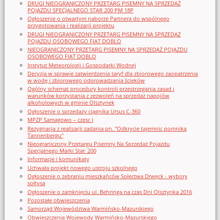
DRUGI NIEOGRANICZONY PRZETARG PISEMNY NA SPRZEDAŻ
POJAZDU SPECJALNEGO STAR 200 PM 18P
Ogłoszenie o otwartym naborze Partnera do wspólnego
przygotowania i realizacji projektu
DRUGI NIEOGRANICZONY PRZETARG PISEMNY NA SPRZEDAŻ
POJAZDU OSOBOWEGO FIAT DOBLO
NIEOGRANICZONY PRZETARG PISEMNY NA SPRZEDAŻ POJAZDU
OSOBOWEGO FIAT DOBLO
Instytut Meteorologii i Gospodarki Wodnej
Decyzja w sprawie zatwierdzenia taryf dla zbiorowego zaopatrzenia
w wodę i zbiorowego odprowadzania ścieków
Ogólny schemat procedury kontroli przestrzegania zasad i
warunków korzystania z zezwoleń na sprzedaż napojów
alkoholowych w gminie Olsztynek
Ogłoszenie o sprzedaży ciągnika Ursus C-360
MPZP Samagowo – czesc I
Rezygnacja z realizacji zadania pn. "Odkrycie tajemnic pomnika
Tannenbergu"
Nieograniczony Przetargu Pisemny Na Sprzedaż Pojazdu
Specjalnego Marki Star_200
Informacje i komunikaty
Uchwała projekt nowego ustroju szkolnego
Ogłoszenie o zebraniu mieszkańców Sołectwa Drwęck - wybory
sołtysa
Ogłoszenie o zamknięciu ul. Behringa na czas Dni Olsztynka 2016
Pozostałe obwieszczenia
Samorząd Województwa Warmińsko-Mazurskiego
Obwieszczenia Wojewody Warmińsko-Mazurskiego