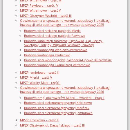
MPZP Witramowo – część IV
MPZP Pawłowo – część IV
MPZP Witramowo – część V
MPZP Olsztynek Wschód – część III
Obwieszczenia w sprawach o warunki zabudowy i lokalizacji
inwestycji celu publicznego – rok wszczęcia sprawy 2025
Budowa sieci niskiego napięcia Mierki
Budowa sieci niskiego napięcia Pawłowo
Budowa kanalizacji sanitarnej Elgnówko, Gaj, Łęciny,
Świętajny, Tolejny, Wigwałd, Wilkowo, Zawady
Budowa wodociągu Waplewo-Witramowo
Budowa wodociągu Królikowo
Budowa sieci wodociągowej Swaderki-Lipowo Kurkowskie
Budowa wodociągu i kanalizacji Witramowo
MPZP Jemiołowo - część II
MPZP Mierki - część V
MPZP Warlity Małe - część I
Obwieszczenia w sprawach o warunki zabudowy i lokalizacji
inwestycji celu publicznego – rok wszczęcia sprawy 2026
Budowa drogi dla rowerów Mierki – Swaderki - Etap 1
Budowa sieci elektroenergetycznej Królikowo
Budowa sieci elektroenergetycznej Marózek
Budowa sieci elektroenergetycznej Jemiołowo
MPZP Królikowo – część II
MPZP Olsztynek ul. Daszyńskiego – część III