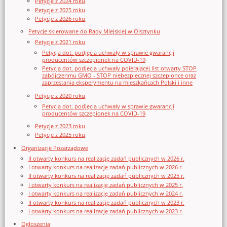
Petycje z 2024 roku
Petycje z 2025 roku
Petycje z 2026 roku
Petycje skierowane do Rady Miejskiej w Olsztynku
Petycje z 2021 roku
Petycja dot. podjęcia uchwały w sprawie gwarancji
producentów szczepionek na COVID-19
Petycja dot. podjęcia uchwały poierającej list otwarty STOP
zabójczenmu GMO - STOP niebezpiecznej szczepionce oraz
zaprzestania eksperymentu na mieszkańcach Polski i inne
Petycje z 2020 roku
Petycja dot. podjęcia uchwały w sprawie gwarancji
producentów szczepionek na COVID-19
Petycje z 2023 roku
Petycje z 2025 roku
Organizacje Pozarządowe
II otwarty konkurs na realizację zadań publicznych w 2026 r.
I otwarty konkurs na realizację zadań publicznych w 2026 r.
II otwarty konkurs na realizację zadań publicznych w 2025 r.
I otwarty konkurs na realizację zadań publicznych w 2025 r.
I otwarty konkurs na realizację zadań publicznych w 2024 r.
II otwarty konkurs na realizację zadań publicznych w 2023 r.
I otwarty konkurs na realizację zadań publicznych w 2023 r.
Ogłoszenia