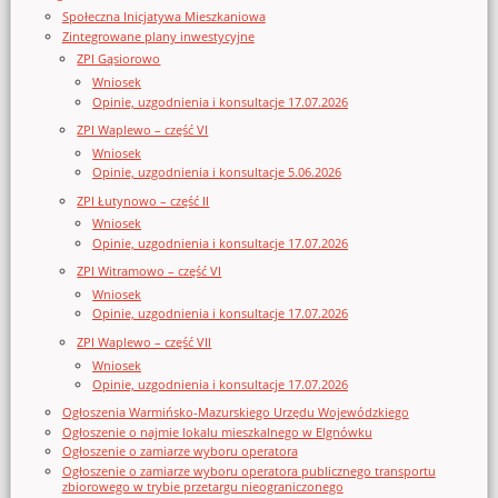
Społeczna Inicjatywa Mieszkaniowa
Zintegrowane plany inwestycyjne
ZPI Gąsiorowo
Wniosek
Opinie, uzgodnienia i konsultacje 17.07.2026
ZPI Waplewo – część VI
Wniosek
Opinie, uzgodnienia i konsultacje 5.06.2026
ZPI Łutynowo – część II
Wniosek
Opinie, uzgodnienia i konsultacje 17.07.2026
ZPI Witramowo – część VI
Wniosek
Opinie, uzgodnienia i konsultacje 17.07.2026
ZPI Waplewo – część VII
Wniosek
Opinie, uzgodnienia i konsultacje 17.07.2026
Ogłoszenia Warmińsko-Mazurskiego Urzędu Wojewódzkiego
Ogłoszenie o najmie lokalu mieszkalnego w Elgnówku
Ogłoszenie o zamiarze wyboru operatora
Ogłoszenie o zamiarze wyboru operatora publicznego transportu
zbiorowego w trybie przetargu nieograniczonego