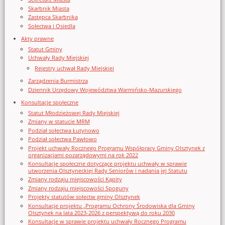
Skarbnik Miasta
Zastępca Skarbnika
Sołectwa i Osiedla
Akty prawne
Statut Gminy
Uchwały Rady Miejskiej
Rejestry uchwał Rady Miejskiej
Zarządzenia Burmistrza
Dziennik Urzędowy Województwa Warmińsko-Mazurskiego
Konsultacje społeczne
Statut Młodzieżowej Rady Miejskiej
Zmiany w statucie MRM
Podział sołectwa Łutynowo
Podział sołectwa Pawłowo
Projekt uchwały Rocznego Programu Współpracy Gminy Olsztynek z
organizacjami pozarządowymi na rok 2022
Konsultacje społeczne dotyczące projektu uchwały w sprawie
utworzenia Olsztyneckiej Rady Seniorów i nadania jej Statutu
Zmiany rodzaju miejscowości Kąpity
Zmiany rodzaju miejscowości Spoguny
Projekty statutów sołectw gminy Olsztynek
Konsultacje projektu „Programu Ochrony Środowiska dla Gminy
Olsztynek na lata 2023-2026 z perspektywą do roku 2030
Konsultacje w sprawie projektu uchwały Rocznego Programu