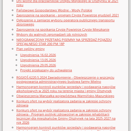
Dni wolne dla pracowników Urzędu Miejskiego w Olsztynku w 2021
roku
Państwowe Gospodarstwo Wodne - Wody Polskie
Zaproszenie na spotkanie - program Czyste Powietrze grudzień 2021
Ogłoszenie o zamiarze wyboru operatora publicznego transportu
zbiorowego
Zaproszenie na spotkania Czyste Powietrze Czyste Mieszkanie
Wybory do walnych zgromadzeń izb rolniczych
NIEOGRANICZONY PRZETARG PISEMNY NA SPRZEDAŻ POJAZDU
SPECJALNEGO STAR 200 PM 18P
Plan ogólny gminy
Uzgodnienia 16.02.2026
Uzgodnienia 13.05.2026
Uzgodnienia 29.05.2026
Projekt przekazany do uchwalenia
RGGIOŚ.6220.5.2024 Zawiadomienie - Obwieszczenie o wszczęciu
postępowania administracyjnego budowa farmy Mielno
Harmonogram kontroli punktów sprzedaży i podawania napojów
alkoholowych w 2025 roku na terenie miasta i gminy Olsztynek
Obwieszczenia Marszałka województwa Warmińsko-Mazurskiego
Konkurs ofert na wybór realizatora zadania w zakresie ochrony
zdrowia
Konkurs ofert na wybór realizatora zadania w zakresie ochrony
zdrowia - Program polityki zdrowotnej w zakresie rehabilitacji
leczniczej dla mieszkańców Gminy Olsztynek na lata 2025-2027 na
rok 2026
Harmonogram kontroli punktów sprzedaży i podawania napojów