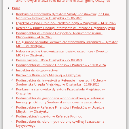
alkoholowych w 2026 roku na terenie miasta i gminy Olsztynek
Praca
Konkurs na stanowisko dyrektora Szkoły Podstawowej nr 1 im.
Noblistów Polskich w Olsztynku - 19.06.2026
Dyrektor Zespołu Szkolno-Przedszkolnego w Waplewie - 14.08.2025
Referent w Biurze Obsługi Interesanta w Referacie Organizacyjnym
Podinspektor w Referacie Gospodarki Nieruchomościami i
Planowania - 24.02.2025
Drugi nabór na wolne kierownicze stanowisko urzędnicze - Dyrektor
MOPS w Olsztynku
Nabór na wolne kierownicze stanowisko urzędnicze - Dyrektor
MOPS w Olsztynku
Prezes Zarządu TBS w Olsztynku - 27.09.2024
Podinspektor w Referacie Finansów i Podatków - 19.08.2024
Inspektor ds. drogownictwa
Kierownik Biura Rady Miejskiej w Olsztynku
Podinspektor ds. inwestycji w Referacie Inwestycji i Ochrony
Środowiska Urzędu Miejskiego w Olsztynku - 25.09.2023
Konkurs na stanowisko dyrektora Przedszkola Miejskiego w
Olsztynku
Podinspektor ds. gospodarki wodno-ściekowej w Referacie
Inwestycji i Ochrony Środowiska - umowa na zastępstwo
Podinspektor w Referacie Finansów i Podatków w Urzędzie
Miejskim w Olsztynku
Podinspektor/inspektor w Referacie Promocji
Podinspektor ds. obronnych, obrony cywilnej i zarządzania
kryzysowego