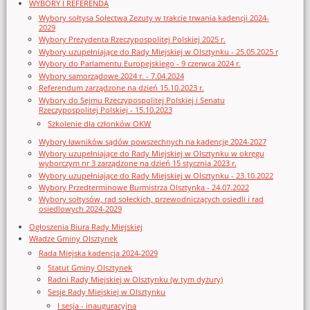
WYBORY I REFERENDA
Wybory sołtysa Sołectwa Zezuty w trakcie trwania kadencji 2024-
2029
Wybory Prezydenta Rzeczypospolitej Polskiej 2025 r.
Wybory uzupełniające do Rady Miejskiej w Olsztynku - 25.05.2025 r
Wybory do Parlamentu Europejskiego - 9 czerwca 2024 r.
Wybory samorządowe 2024 r. - 7.04.2024
Referendum zarządzone na dzień 15.10.2023 r.
Wybory do Sejmu Rzeczypospolitej Polskiej i Senatu
Rzeczypospolitej Polskiej - 15.10.2023
Szkolenie dla członków OKW
Wybory ławników sądów powszechnych na kadencję 2024-2027
Wybory uzupełniające do Rady Miejskiej w Olsztynku w okręgu
wyborczym nr 3 zarządzone na dzień 15 stycznia 2023 r.
Wybory uzupełniające do Rady Miejskiej w Olsztynku - 23.10.2022
Wybory Przedterminowe Burmistrza Olsztynka - 24.07.2022
Wybory sołtysów, rad sołeckich, przewodniczących osiedli i rad
osiedlowych 2024-2029
Ogłoszenia Biura Rady Miejskiej
Władze Gminy Olsztynek
Rada Miejska kadencja 2024-2029
Statut Gminy Olsztynek
Radni Rady Miejskiej w Olsztynku (w tym dyżury)
Sesje Rady Miejskiej w Olsztynku
I sesja - inauguracyjna