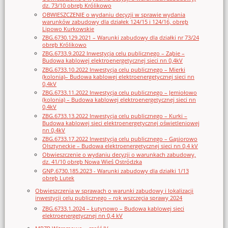
dz. 73/10 obręb Królikowo
OBWIESZCZENIE o wydaniu decyzji w sprawie wydania
warunków zabudowy dla działek 124/15 i 124/16, obręb
Lipowo Kurkowskie
ZBG.6730.129.2021 – Warunki zabudowy dla działki nr 73/24
obręb Królikowo
ZBG.6733.9.2022 Inwestycja celu publicznego – Ząbie –
Budowa kablowej elektroenergetycznej sieci nn 0,4kV
ZBG.6733.10.2022 Inwestycja celu publicznego – Mierki
(kolonia)– Budowa kablowej elektroenergetycznej sieci nn
0,4kV
ZBG.6733.11.2022 Inwestycja celu publicznego – Jemiołowo
(kolonia) – Budowa kablowej elektroenergetycznej sieci nn
0,4kV
ZBG.6733.13.2022 Inwestycja celu publicznego – Kurki –
Budowa kablowej sieci elektroenergetycznej oświetleniowej
nn 0,4kV
ZBG.6733.17.2022 Inwestycja celu publicznego – Gąsiorowo
Olsztyneckie – Budowa elektroenergetycznej sieci nn 0,4 kV
Obwieszczenie o wydaniu decyzji o warunkach zabudowy,
dz. 41/10 obręb Nowa Wieś Ostródzka
GNP.6730.185.2023 - Warunki zabudowy dla działki 1/13
obręb Lutek
Obwieszczenia w sprawach o warunki zabudowy i lokalizacji
inwestycji celu publicznego – rok wszczęcia sprawy 2024
ZBG.6733.1.2024 – Łutynowo – Budowa kablowej sieci
elektroenergetycznej nn 0,4 kV