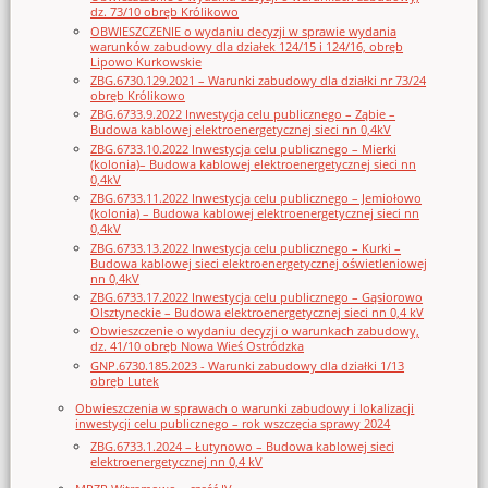
dz. 73/10 obręb Królikowo
OBWIESZCZENIE o wydaniu decyzji w sprawie wydania
warunków zabudowy dla działek 124/15 i 124/16, obręb
Lipowo Kurkowskie
ZBG.6730.129.2021 – Warunki zabudowy dla działki nr 73/24
obręb Królikowo
ZBG.6733.9.2022 Inwestycja celu publicznego – Ząbie –
Budowa kablowej elektroenergetycznej sieci nn 0,4kV
ZBG.6733.10.2022 Inwestycja celu publicznego – Mierki
(kolonia)– Budowa kablowej elektroenergetycznej sieci nn
0,4kV
ZBG.6733.11.2022 Inwestycja celu publicznego – Jemiołowo
(kolonia) – Budowa kablowej elektroenergetycznej sieci nn
0,4kV
ZBG.6733.13.2022 Inwestycja celu publicznego – Kurki –
Budowa kablowej sieci elektroenergetycznej oświetleniowej
nn 0,4kV
ZBG.6733.17.2022 Inwestycja celu publicznego – Gąsiorowo
Olsztyneckie – Budowa elektroenergetycznej sieci nn 0,4 kV
Obwieszczenie o wydaniu decyzji o warunkach zabudowy,
dz. 41/10 obręb Nowa Wieś Ostródzka
GNP.6730.185.2023 - Warunki zabudowy dla działki 1/13
obręb Lutek
Obwieszczenia w sprawach o warunki zabudowy i lokalizacji
inwestycji celu publicznego – rok wszczęcia sprawy 2024
ZBG.6733.1.2024 – Łutynowo – Budowa kablowej sieci
elektroenergetycznej nn 0,4 kV