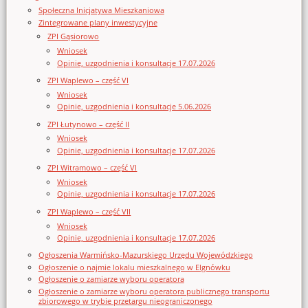
Społeczna Inicjatywa Mieszkaniowa
Zintegrowane plany inwestycyjne
ZPI Gąsiorowo
Wniosek
Opinie, uzgodnienia i konsultacje 17.07.2026
ZPI Waplewo – część VI
Wniosek
Opinie, uzgodnienia i konsultacje 5.06.2026
ZPI Łutynowo – część II
Wniosek
Opinie, uzgodnienia i konsultacje 17.07.2026
ZPI Witramowo – część VI
Wniosek
Opinie, uzgodnienia i konsultacje 17.07.2026
ZPI Waplewo – część VII
Wniosek
Opinie, uzgodnienia i konsultacje 17.07.2026
Ogłoszenia Warmińsko-Mazurskiego Urzędu Wojewódzkiego
Ogłoszenie o najmie lokalu mieszkalnego w Elgnówku
Ogłoszenie o zamiarze wyboru operatora
Ogłoszenie o zamiarze wyboru operatora publicznego transportu
zbiorowego w trybie przetargu nieograniczonego