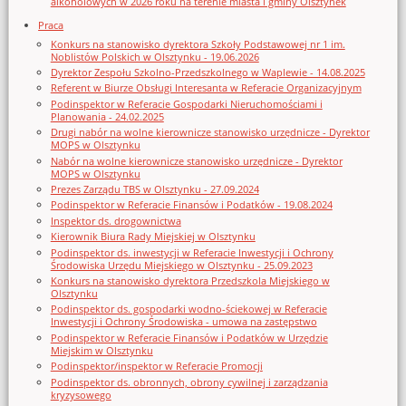
alkoholowych w 2026 roku na terenie miasta i gminy Olsztynek
Praca
Konkurs na stanowisko dyrektora Szkoły Podstawowej nr 1 im.
Noblistów Polskich w Olsztynku - 19.06.2026
Dyrektor Zespołu Szkolno-Przedszkolnego w Waplewie - 14.08.2025
Referent w Biurze Obsługi Interesanta w Referacie Organizacyjnym
Podinspektor w Referacie Gospodarki Nieruchomościami i
Planowania - 24.02.2025
Drugi nabór na wolne kierownicze stanowisko urzędnicze - Dyrektor
MOPS w Olsztynku
Nabór na wolne kierownicze stanowisko urzędnicze - Dyrektor
MOPS w Olsztynku
Prezes Zarządu TBS w Olsztynku - 27.09.2024
Podinspektor w Referacie Finansów i Podatków - 19.08.2024
Inspektor ds. drogownictwa
Kierownik Biura Rady Miejskiej w Olsztynku
Podinspektor ds. inwestycji w Referacie Inwestycji i Ochrony
Środowiska Urzędu Miejskiego w Olsztynku - 25.09.2023
Konkurs na stanowisko dyrektora Przedszkola Miejskiego w
Olsztynku
Podinspektor ds. gospodarki wodno-ściekowej w Referacie
Inwestycji i Ochrony Środowiska - umowa na zastępstwo
Podinspektor w Referacie Finansów i Podatków w Urzędzie
Miejskim w Olsztynku
Podinspektor/inspektor w Referacie Promocji
Podinspektor ds. obronnych, obrony cywilnej i zarządzania
kryzysowego