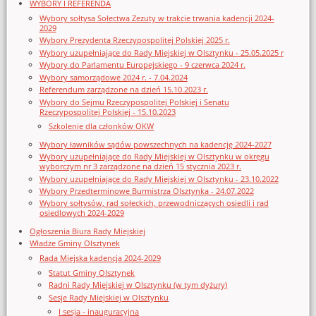
WYBORY I REFERENDA
Wybory sołtysa Sołectwa Zezuty w trakcie trwania kadencji 2024-
2029
Wybory Prezydenta Rzeczypospolitej Polskiej 2025 r.
Wybory uzupełniające do Rady Miejskiej w Olsztynku - 25.05.2025 r
Wybory do Parlamentu Europejskiego - 9 czerwca 2024 r.
Wybory samorządowe 2024 r. - 7.04.2024
Referendum zarządzone na dzień 15.10.2023 r.
Wybory do Sejmu Rzeczypospolitej Polskiej i Senatu
Rzeczypospolitej Polskiej - 15.10.2023
Szkolenie dla członków OKW
Wybory ławników sądów powszechnych na kadencję 2024-2027
Wybory uzupełniające do Rady Miejskiej w Olsztynku w okręgu
wyborczym nr 3 zarządzone na dzień 15 stycznia 2023 r.
Wybory uzupełniające do Rady Miejskiej w Olsztynku - 23.10.2022
Wybory Przedterminowe Burmistrza Olsztynka - 24.07.2022
Wybory sołtysów, rad sołeckich, przewodniczących osiedli i rad
osiedlowych 2024-2029
Ogłoszenia Biura Rady Miejskiej
Władze Gminy Olsztynek
Rada Miejska kadencja 2024-2029
Statut Gminy Olsztynek
Radni Rady Miejskiej w Olsztynku (w tym dyżury)
Sesje Rady Miejskiej w Olsztynku
I sesja - inauguracyjna