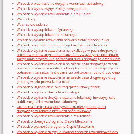
Wniosek o przeniesienie decyzji o warunkach zabudowy
Wniosek o wypis i wyrys z miejscowego planu
Wniosek o wydanie zaświadczenia o braku planu
Wzor_oferty
Wzor_sprawozdania
Wniosek o wykup lokalu użytkowego
Wniosek o wykup lokalu mieszkalnego
Wnisek o wydanie zezwolenia na wykreślenie hipoteki z KW
Wniosek o nadanie numeru porządkowego nieruchomości
Wniosek o wydanie zezwolenia na lokalizację w pasie drogowym
obiektów budowlanych lub urządzeń niezwiązanych z potrzebami
zarządzania drogami lub potrzebami ruchu drogowego oraz reklam
Wniosek o wydanie zezwolenia na zajęcie pasa drogowego w celu
umieszczenia urządzeń infrastruktury technicznej niezwiązanych z
potrzebami zarządzania drogami lub potrzebami ruchu drogowego
Wniosek o wydanie zezwolenia na zajęcie pasa drogowego drogi
gminnej w celu prowadzenia robót
Wniosek o uzgodnienie lokalizacji/przebudowy zjazdu
Wniosek o wydanie dowodu osobistego
Wniosek o wydanie decyzji o ustalenie lokalizacji inwestycji celu
publicznego albo warunków zabudowy
Udzielenia licencji na wykonywanie krajowego transportu
drogowego w zakresie przewozu osób taksówką
Wniosek o wydanie zaświadczenia o rewitalizacji
Wniosek o dotację z programu Ciepłe Mieszkanie
Wniosek o płatność z programu Ciepłe Mieszkanie
Wniosek o wydanie decyzji o środowiskowych uwarunkowaniach