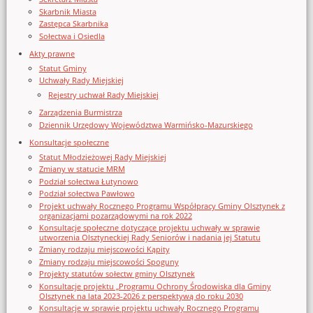
Skarbnik Miasta
Zastępca Skarbnika
Sołectwa i Osiedla
Akty prawne
Statut Gminy
Uchwały Rady Miejskiej
Rejestry uchwał Rady Miejskiej
Zarządzenia Burmistrza
Dziennik Urzędowy Województwa Warmińsko-Mazurskiego
Konsultacje społeczne
Statut Młodzieżowej Rady Miejskiej
Zmiany w statucie MRM
Podział sołectwa Łutynowo
Podział sołectwa Pawłowo
Projekt uchwały Rocznego Programu Współpracy Gminy Olsztynek z
organizacjami pozarządowymi na rok 2022
Konsultacje społeczne dotyczące projektu uchwały w sprawie
utworzenia Olsztyneckiej Rady Seniorów i nadania jej Statutu
Zmiany rodzaju miejscowości Kąpity
Zmiany rodzaju miejscowości Spoguny
Projekty statutów sołectw gminy Olsztynek
Konsultacje projektu „Programu Ochrony Środowiska dla Gminy
Olsztynek na lata 2023-2026 z perspektywą do roku 2030
Konsultacje w sprawie projektu uchwały Rocznego Programu