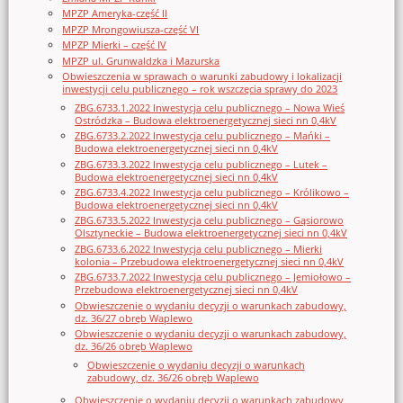
MPZP Ameryka-część II
MPZP Mrongowiusza-część VI
MPZP Mierki – część IV
MPZP ul. Grunwaldzka i Mazurska
Obwieszczenia w sprawach o warunki zabudowy i lokalizacji
inwestycji celu publicznego – rok wszczęcia sprawy do 2023
ZBG.6733.1.2022 Inwestycja celu publicznego – Nowa Wieś
Ostródzka – Budowa elektroenergetycznej sieci nn 0,4kV
ZBG.6733.2.2022 Inwestycja celu publicznego – Mańki –
Budowa elektroenergetycznej sieci nn 0,4kV
ZBG.6733.3.2022 Inwestycja celu publicznego – Lutek –
Budowa elektroenergetycznej sieci nn 0,4kV
ZBG.6733.4.2022 Inwestycja celu publicznego – Królikowo –
Budowa elektroenergetycznej sieci nn 0,4kV
ZBG.6733.5.2022 Inwestycja celu publicznego – Gąsiorowo
Olsztyneckie – Budowa elektroenergetycznej sieci nn 0,4kV
ZBG.6733.6.2022 Inwestycja celu publicznego – Mierki
kolonia – Przebudowa elektroenergetycznej sieci nn 0,4kV
ZBG.6733.7.2022 Inwestycja celu publicznego – Jemiołowo –
Przebudowa elektroenergetycznej sieci nn 0,4kV
Obwieszczenie o wydaniu decyzji o warunkach zabudowy,
dz. 36/27 obręb Waplewo
Obwieszczenie o wydaniu decyzji o warunkach zabudowy,
dz. 36/26 obręb Waplewo
Obwieszczenie o wydaniu decyzji o warunkach
zabudowy, dz. 36/26 obręb Waplewo
Obwieszczenie o wydaniu decyzji o warunkach zabudowy,