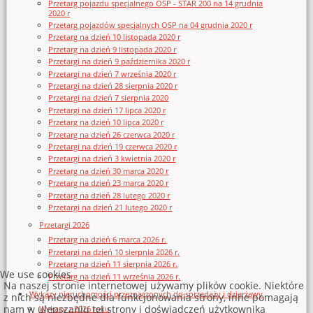
Przetarg pojazdu specjalnego OSP - STAR 200 na 14 grudnia
2020 r
Przetarg pojazdów specjalnych OSP na 04 grudnia 2020 r
Przetarg na dzień 10 listopada 2020 r
Przetarg na dzień 9 listopada 2020 r
Przetargi na dzień 9 października 2020 r
Przetargi na dzień 7 września 2020 r
Przetargi na dzień 28 sierpnia 2020 r
Przetargi na dzień 7 sierpnia 2020
Przetargi na dzień 17 lipca 2020 r
Przetarg na dzień 10 lipca 2020 r
Przetarg na dzień 26 czerwca 2020 r
Przetargi na dzień 19 czerwca 2020 r
Przetargi na dzień 3 kwietnia 2020 r
Przetarg na dzień 30 marca 2020 r
Przetarg na dzień 23 marca 2020 r
Przetarg na dzień 28 lutego 2020 r
Przetargi na dzień 21 lutego 2020 r
Przetargi 2026
Przetarg na dzień 6 marca 2026 r.
Przetargi na dzień 10 sierpnia 2026 r.
Przetarg na dzień 11 sierpnia 2026 r.
We use cookies
Przetarg na dzień 11 września 2026 r.
Na naszej stronie internetowej używamy plików cookie. Niektóre
Wykazy nieruchomości przeznaczonych do sprzedaży i dzierżawy
z nich są niezbędne dla funkcjonowania strony, inne pomagają
nam w ulepszaniu tej strony i doświadczeń użytkownika
Wykazy z 2026 roku