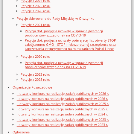
Petycje z 2024 roku
Petycje z 2025 roku
Petycje z 2026 roku
Petycje skierowane do Rady Miejskiej w Olsztynku
Petycje z 2021 roku
Petycja dot. podjęcia uchwały w sprawie gwarancji
producentów szczepionek na COVID-19
Petycja dot. podjęcia uchwały poierającej list otwarty STOP
zabójczenmu GMO - STOP niebezpiecznej szczepionce oraz
zaprzestania eksperymentu na mieszkańcach Polski i inne
Petycje z 2020 roku
Petycja dot. podjęcia uchwały w sprawie gwarancji
producentów szczepionek na COVID-19
Petycje z 2023 roku
Petycje z 2025 roku
Organizacje Pozarządowe
II otwarty konkurs na realizację zadań publicznych w 2026 r.
I otwarty konkurs na realizację zadań publicznych w 2026 r.
II otwarty konkurs na realizację zadań publicznych w 2025 r.
I otwarty konkurs na realizację zadań publicznych w 2025 r.
I otwarty konkurs na realizację zadań publicznych w 2024 r.
II otwarty konkurs na realizację zadań publicznych w 2023 r.
I otwarty konkurs na realizację zadań publicznych w 2023 r.
Ogłoszenia