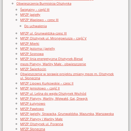
Obwieszczenia Burmistrza Olsztynka
Świętajny – część III
MPZP Jagiełły
MPZP Waplewo – czesc III
Do uchwalenia
MPZP ul. Grunwaldzka-czesc III
MPZP Olsztynek ul. Mrongowiusza – część V
MPZP Mierki
MPZP Jeziorna i Jagielly
MPZP Sosnowa
MPZP linia energetyczna Olsztynek-Biesal
mpzp Platyny, Warlity Małe - obwieszczenie
MPZP Świerkocin
Obwieszczenie w sprawie projektu zmiany mpzp m. Olsztynek
ul. Słoneczna
MPZP Lipowo Kurkowskie – czesc II
MPZP Jemiołowo – część II
MPZP ul. Leśna do węzła Olsztynek Wschód
MPZP Platyny, Warlity, Wigwałd, Gaj, Drwęck
MPZP Łutynowo
MPZP Pawłowo
MPZP Jagielly, Strazacka, Grunwaldzka, Mazurska, Warszawska
MPZP Platyny i Warlity Małe
MPZP Olsztynek ul. Poranna
MPZP Słoneczna