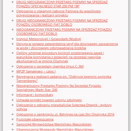
DRUGI NIEOGRANICZONY PRZETARG PISEMNY NA SPRZEDAŻ
POJAZDU SPECJALNEGO STAR 200 PM 18P
Ogłoszenie o otwartym naborze Partnera do wspólnego
przygotowania i realizacji projektu
DRUGI NIEOGRANICZONY PRZETARG PISEMNY NA SPRZEDAŻ
POJAZDU OSOBOWEGO FIAT DOBLO
NIEOGRANICZONY PRZETARG PISEMNY NA SPRZEDAŻ POJAZDU
OSOBOWEGO FIAT DOBLO
Instytut Meteorologii i Gospodarki Wodnej
Decyzja w sprawie zatwierdzenia taryf dla zbiorowego zaopatrzenia
w wodę i zbiorowego odprowadzania ścieków
Ogólny schemat procedury kontroli przestrzegania zasad i
warunków korzystania z zezwoleń na sprzedaż napojów
alkoholowych w gminie Olsztynek
Ogłoszenie o sprzedaży ciągnika Ursus C-360
MPZP Samagowo – czesc I
Rezygnacja z realizacji zadania pn. "Odkrycie tajemnic pomnika
Tannenbergu"
Nieograniczony Przetargu Pisemny Na Sprzedaż Pojazdu
Specjalnego Marki Star_200
Informacje i komunikaty
Uchwała projekt nowego ustroju szkolnego
Ogłoszenie o zebraniu mieszkańców Sołectwa Drwęck - wybory
sołtysa
Ogłoszenie o zamknięciu ul. Behringa na czas Dni Olsztynka 2016
Pozostałe obwieszczenia
Samorząd Województwa Warmińsko-Mazurskiego
Obwieszczenia Wojewody Warmińsko-Mazurskiego