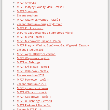
MPZP Ameryka
MPZP Platyny i Warlity Małe – część II
MPZP Sportowa
Zmiana studium
MPZP Olsztynek Wschód – część II
Zmiana studium – drugie wyłożenie
MPZP Kunki – czesc I
Warunki zabudowy dla dz. 380 obręb Mierki
MPZP Mierki – część III
MPZP Mierkowska, Zielona i Polna
MPZP Platyny, Warlity, Elgnówko, Gaj, Wigwałd i Zawady
Zmiana Studium 2021
MPZP węzeł Olsztynek Zachód
MPZP Waplewo – część IV
MPZP ul. Behringa
MPZP Królikowo – czesc I
MPZP Waplewo – czesc V
Zmiana studium 2022
MPZP Pawłowo – część III
Zmiana studium 2022 II
MPZP jezioro Jemiołowo
MPZP Wilcza – obszar A
MPZP Gąsiorowo – część III
MPZP ul. Behringa – część II
MPZP Perłowa i Pionierów
Zmiana MPZP Kunki