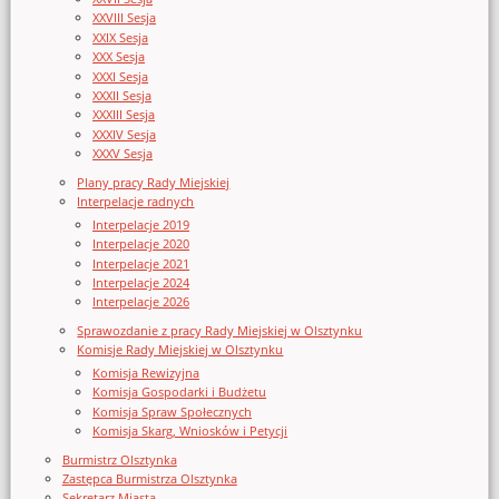
XXVIII Sesja
XXIX Sesja
XXX Sesja
XXXI Sesja
XXXII Sesja
XXXIII Sesja
XXXIV Sesja
XXXV Sesja
Plany pracy Rady Miejskiej
Interpelacje radnych
Interpelacje 2019
Interpelacje 2020
Interpelacje 2021
Interpelacje 2024
Interpelacje 2026
Sprawozdanie z pracy Rady Miejskiej w Olsztynku
Komisje Rady Miejskiej w Olsztynku
Komisja Rewizyjna
Komisja Gospodarki i Budżetu
Komisja Spraw Społecznych
Komisja Skarg, Wniosków i Petycji
Burmistrz Olsztynka
Zastępca Burmistrza Olsztynka
Sekretarz Miasta