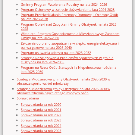
Gminny Program Wspierania Rodziny na lata 2024-2026
Program Osłonowy w zakresie dożywiania na lata 2024-2028
Program Przeciwdziałania Przemocy Domowej i Ochrony Osób
na lata 2023-2028
Program Opieki nad Zabytkami Gminy Olsztynek na lata 2025-
2028
Wieloletni Program Gospodarowania Mieszkaniowym Zasobem
Gminy na lata 2026-2030
Założenia do planu zaopatrzenia w ciepło, energię elektryczna i
paliwa gazowe na lata 2026-2040
Program usuwania azbestu na lata 2025-2032
Strategia Rozwiązywania Problemów Społecznych w gminie
Olsztynek na lata 2026-2035
Program na Rzecz Osób Starszych i z Niepełnosprawnością na
lata 2025-2030
Strategia Młodzieżowa gminy Olsztynek na lata 2026-2030 w
obszarze sportu wśród młodzieży
Strategia Młodzieżowa gminy Olsztynek na lata 2026-2030 w
obszarze zdrowia psychicznego młodych osób
Sprawozdania
Sprawozdania za rok 2020
Sprawozdania za rok 2021
Sprawozdania za rok 2022
Sprawozdania za rok 2023
Sprawozdania za rok 2024
Sprawozdania za rok 2025