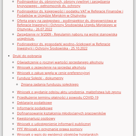
Podinspektor ds. obronnych, obrony cywilnej i zarządzania
kryzysowego - pełnomocnik ds. ochrony
Podinspektor ds. księgowości i podatku VAT w Referacie Finansów i
Podatków w Urzędzie Miejskim w Olsztynku
Oferta pracy na zastępstwo - podinspektor ds. drogownictwa w
Referacie Inwestycji i Ochrony Środowiska Urzędu Miejskiego w
Olsztynku - 26.07.2022
Zarządzenie nr 9/2009 - Regulamin naboru na wolne stanowiska
urzędnicze.
Podinspektor ds. gospodarki wodno–ściekowej w Referacie
Inwestycji i Ochrony Środowiska - 25.10.2022
Druki do pobrania
Oświadczenie o rocznej wartości sprzedanego alkoholu
Wniosek o zezwolenie na sprzedaz alkoholu
Wniosek o zakup węgla w cenie preferencyjnej
Fundusz Sołecki - dokumenty
Zmiana zadania funduszu sołeckiego
Wniosek o wydanie odpisu aktu urodzenia, małżeństwa lub zgonu
Przedłużenie terminu płatności z powodu COVID-19
Deklaracje podatkowe
Informacje podatkowe
Dofinansowanie kształcenia młodocianych pracowników
Kwestonariusz osobowy
Wniosek o udostępnienie informacji publicznej
PPF Wniosek o przyznanie prawa pomocy
Wniosek o wpis do ewidencji obiektów hotelarskich