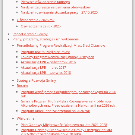
Pierwsze oświadczenie radnego
Na dzień zaprzestania pełnienia obowiązków
Na dzień rozwiązania stosunku pracy - 27.10.2025
Oświadczenia - 2026 rok
Oświadczenia za rok 2025
Raport o stanie Gminy
Plany, programy, strategie i ich wykonanie
Ponadlokalny Program Rewitalizacji Miast Sieci Cittaslow
Program rewitalizacji sieci miast
Lokalny Program Rewitalizacji gminy Olsztynek
Aktualizacja LPR – październik 2016
Aktualizacja LPR – lipiec 2017
Aktualizacja LPR – czerwiec 2018
Strategia Rozwoju Gminy
Roczne
Program współpracy z organizacjami pozarządowymi na 2026
rok
Gminny Program Profilaktyki i Rozwiązywania Problemów
Alkoholowych oraz Przeciwdziałania Narkomanii na 2026 rok
Program opieki nad zwierzętami na 2026 rok
Wieloletnie
Plan Odnowy Miejscowości Waplewo na lata 2021-2028
Program Ochrony Środowiska dla Gminy Olsztynek na lata
2023-2026 z perspektywą do 2030 roku