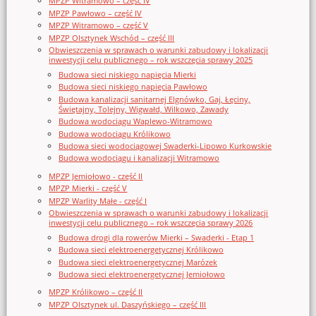
MPZP Witramowo – część IV
MPZP Pawłowo – część IV
MPZP Witramowo – część V
MPZP Olsztynek Wschód – część III
Obwieszczenia w sprawach o warunki zabudowy i lokalizacji
inwestycji celu publicznego – rok wszczęcia sprawy 2025
Budowa sieci niskiego napięcia Mierki
Budowa sieci niskiego napięcia Pawłowo
Budowa kanalizacji sanitarnej Elgnówko, Gaj, Łęciny,
Świętajny, Tolejny, Wigwałd, Wilkowo, Zawady
Budowa wodociągu Waplewo-Witramowo
Budowa wodociągu Królikowo
Budowa sieci wodociągowej Swaderki-Lipowo Kurkowskie
Budowa wodociągu i kanalizacji Witramowo
MPZP Jemiołowo - część II
MPZP Mierki - część V
MPZP Warlity Małe - część I
Obwieszczenia w sprawach o warunki zabudowy i lokalizacji
inwestycji celu publicznego – rok wszczęcia sprawy 2026
Budowa drogi dla rowerów Mierki – Swaderki - Etap 1
Budowa sieci elektroenergetycznej Królikowo
Budowa sieci elektroenergetycznej Marózek
Budowa sieci elektroenergetycznej Jemiołowo
MPZP Królikowo – część II
MPZP Olsztynek ul. Daszyńskiego – część III