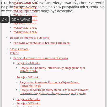
(Tracking Cookies). Możesz sam zdecydować, czy chcesz zezwolić
Wykazy z 2025 roku
na pliki cookie. Należy pamiętać, że w przypadku odrzucenia, nie
Wykazy z 2024 roku
wszystkie funkcje strony mogą być dostępne.
Wykazy z 2023 roku
Wykazy z 2022 roku
OK
ODMAWIAĆ
Wykazy z 2021 roku
Wykazy z 2020 roku
Wykazy z 2019 roku
Wykazy z 2018 roku
Dostęp do informacji publicznej
Ponowne wykorzystanie informacji publicznej
Skargi i wnioski
Petycje
Petycje skierowane do Burmistrza Olsztynka
Petycje z 2020 roku
Petycja dot. poprawy infrastruktury drogi gminnej nr
281409_5.0014
Petycje z 2021 roku
Petycja dot. konkursu: Rodzinne Miejsce Zabaw -
Podwórko NIVEA
Petycja dotycząca poprawy stanu i oznakowania dwóch
odcinków dróg gminnych biegących do granicy gminy
Petycje z 2022 roku
Petycje z 2023 roku