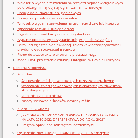
Wniosek o wydanie zezwolenia na przejazd pojazdów ciężarowych
po drodze gminnej objętej ograniczeniem tonażowym
Dotacje do budowy studni głębinowych
Dotacje na przydomowe oczyszczalnie
Wniosek o wydanie zezwolenia na usunięcie drzew lub krzewów
Zgłoszenie zamiaru usunięcia drzew
Uzgodnienie zasad korzystania z przystanków
Wydanie opinii na wykorzystanie dróg w sposób szczególny
Formularz zgłoszenia do ewidencji zbiorników bezodpływowych i
przydomowych oczyszczalni ścieków
Pismo dotyczące aktu planowania przestrzennego
modeLOWE przestrzenie edukacji i integracji w Gminie Olsztynek
Ochrona Środowiska
Rolnictwo
Szacowanie szkód spowodowanych przez zwierzęta łowne
Szacowanie szkód spowodowanych niekorzystnymi zjawiskami
atmosferycznymi
Komunikaty dla rolników
Zasady stosowania środków ochrony roślin
PLANY I PROGRAMY
„PROGRAM OCHRONY ŚRODOWISKA DLA GMINY OLSZTYNEK
NA LATA 2019-2022 Z PERSPEKTYWĄ DO ROKU 2026”
Program opieki nad zwierzętami bezdomnymi
Ogloszenie Powiatowego Lekarza Weterynarii w Olsztynie