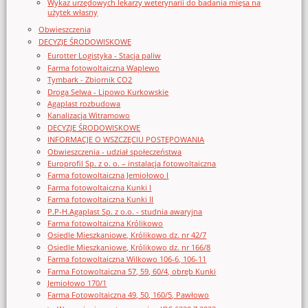
Wykaz urzędowych lekarzy weterynarii do badania mięsa na
użytek własny
Obwieszczenia
DECYZJE ŚRODOWISKOWE
Eurotter Logistyka - Stacja paliw
Farma fotowoltaiczna Waplewo
Tymbark - Zbiornik CO2
Droga Selwa - Lipowo Kurkowskie
Agaplast rozbudowa
Kanalizacja Witramowo
DECYZJE ŚRODOWISKOWE
INFORMACJE O WSZCZĘCIU POSTĘPOWANIA
Obwieszczenia - udział społeczeństwa
Europrofil Sp. z o. o. – instalacja fotowoltaiczna
Farma fotowoltaiczna Jemiołowo I
Farma fotowoltaiczna Kunki I
Farma fotowoltaiczna Kunki II
P.P-H.Agaplast Sp. z o.o. - studnia awaryjna
Farma fotowoltaiczna Królikowo
Osiedle Mieszkaniowe, Królikowo dz. nr 42/7
Osiedle Mieszkaniowe, Królikowo dz. nr 166/8
Farma fotowoltaiczna Wilkowo 106-6, 106-11
Farma Fotowoltaiczna 57, 59, 60/4, obręb Kunki
Jemiołowo 170/1
Farma Fotowoltaiczna 49, 50, 160/5, Pawłowo