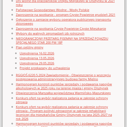
Dni wolne dla pracowników Urzędu Miejskiego w Olsztynku w 2021
roku
Państwowe Gospodarstwo Wodne - Wody Polskie
Zaproszenie na spotkanie - program Czyste Powietrze grudzień 2021
Ogłoszenie o zamiarze wyboru operatora publicznego transportu
zbiorowego
Zaproszenie na spotkania Czyste Powietrze Czyste Mieszkanie
Wybory do walnych zgromadzeń izb rolniczych
NIEOGRANICZONY PRZETARG PISEMNY NA SPRZEDAŻ POJAZDU
SPECJALNEGO STAR 200 PM 18P
Plan ogólny gminy
Uzgodnienia 16.02.2026
Uzgodnienia 13.05.2026
Uzgodnienia 29.05.2026
Projekt przekazany do uchwalenia
RGGIOŚ.6220.5.2024 Zawiadomienie - Obwieszczenie o wszczęciu
postępowania administracyjnego budowa farmy Mielno
Harmonogram kontroli punktów sprzedaży i podawania napojów
alkoholowych w 2025 roku na terenie miasta i gminy Olsztynek
Obwieszczenia Marszałka województwa Warmińsko-Mazurskiego
Konkurs ofert na wybór realizatora zadania w zakresie ochrony
zdrowia
Konkurs ofert na wybór realizatora zadania w zakresie ochrony
zdrowia - Program polityki zdrowotnej w zakresie rehabilitacji
leczniczej dla mieszkańców Gminy Olsztynek na lata 2025-2027 na
rok 2026
Harmonogram kontroli punktów sprzedaży i podawania napojów