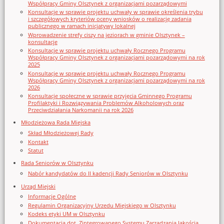
Współpracy Gminy Olsztynek z organizacjami pozarządowymi
Konsultacje w sprawie projektu uchwały w sprawie określenia trybu
i szczegółowych kryteriów oceny wniosków o realizację zadania
publicznego w ramach inicjatywy lokalnej
Wprowadzenie strefy ciszy na jeziorach w gminie Olsztynek –
konsultacje
Konsultacje w sprawie projektu uchwały Rocznego Programu
Współpracy Gminy Olsztynek z organizacjami pozarządowymi na rok
2025
Konsultacje w sprawie projektu uchwały Rocznego Programu
Współpracy Gminy Olsztynek z organizacjami pozarządowymi na rok
2026
Konsultacje społeczne w sprawie przyjęcia Gminnego Programu
Profilaktyki i Rozwiązywania Problemów Alkoholowych oraz
Przeciwdziałania Narkomanii na rok 2026
Młodzieżowa Rada Miejska
Skład Młodzieżowej Rady
Kontakt
Statut
Rada Seniorów w Olsztynku
Nabór kandydatów do II kadencji Rady Seniorów w Olsztynku
Urząd Miejski
Informacje Ogólne
Regulamin Organizacyjny Urzedu Miejskiego w Olsztynku
Kodeks etyki UM w Olsztynku
Dokumentacja dot. Zintegrowanego Systemu Zarządzania Jakością