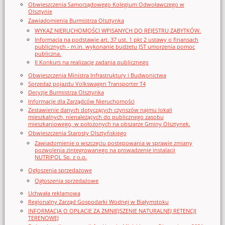
Obwieszczenia Samorządowego Kolegium Odwoławczego w
Olsztynie
Zawiadomienia Burmistrza Olsztynka
WYKAZ NIERUCHOMOŚCI WPISANYCH DO REJESTRU ZABYTKÓW.
Informacja na podstawie art. 37 ust. 1 pkt 2 ustawy o finansach
publicznych - m.in. wykonanie budżetu JST umorzenia pomoc
publiczna.
II Konkurs na realizację zadania publicznego
Obwieszczenia Ministra Infrastruktury i Budwonictwa
Sprzedaż pojazdu Volkswagen Transporter T4
Decyzje Burmistrza Olsztynka
Informacje dla Zarządców Nieruchomości
Zestawienie danych dotyczących czynszów najmu lokali
mieszkalnych, nienależących do publicznego zasobu
mieszkaniowego, w położonych na obszarze Gminy Olsztynek.
Obwieszczenia Starosty Olsztyńskiego
Zawiadomienie o wszczęciu postępowania w sprawie zmiany
pozwolenia zintegrowanego na prowadzenie instalacji
NUTRIPOL Sp. z o.o.
Ogłoszenia sprzedażowe
Ogłoszenia sprzedażowe
Uchwała reklamowa
Regionalny Zarząd Gospodarki Wodnej w Białymstoku
INFORMACJA O OPŁACIE ZA ZMNIEJSZENIE NATURALNEJ RETENCJI
TERENOWEJ