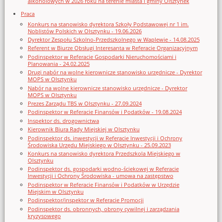
alkoholowych w 2026 roku na terenie miasta i gminy Olsztynek
Praca
Konkurs na stanowisko dyrektora Szkoły Podstawowej nr 1 im.
Noblistów Polskich w Olsztynku - 19.06.2026
Dyrektor Zespołu Szkolno-Przedszkolnego w Waplewie - 14.08.2025
Referent w Biurze Obsługi Interesanta w Referacie Organizacyjnym
Podinspektor w Referacie Gospodarki Nieruchomościami i
Planowania - 24.02.2025
Drugi nabór na wolne kierownicze stanowisko urzędnicze - Dyrektor
MOPS w Olsztynku
Nabór na wolne kierownicze stanowisko urzędnicze - Dyrektor
MOPS w Olsztynku
Prezes Zarządu TBS w Olsztynku - 27.09.2024
Podinspektor w Referacie Finansów i Podatków - 19.08.2024
Inspektor ds. drogownictwa
Kierownik Biura Rady Miejskiej w Olsztynku
Podinspektor ds. inwestycji w Referacie Inwestycji i Ochrony
Środowiska Urzędu Miejskiego w Olsztynku - 25.09.2023
Konkurs na stanowisko dyrektora Przedszkola Miejskiego w
Olsztynku
Podinspektor ds. gospodarki wodno-ściekowej w Referacie
Inwestycji i Ochrony Środowiska - umowa na zastępstwo
Podinspektor w Referacie Finansów i Podatków w Urzędzie
Miejskim w Olsztynku
Podinspektor/inspektor w Referacie Promocji
Podinspektor ds. obronnych, obrony cywilnej i zarządzania
kryzysowego