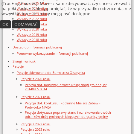
(Tracking Cookies). Możesz sam zdecydować, czy chcesz zezwolić
Wykazy z 2025 roku
na pliki cookie. Należy pamiętać, że w przypadku odrzucenia, nie
Wykazy z 2024 roku
wszystkie funkcje strony mogą być dostępne.
Wykazy z 2023 roku
Wykazy z 2022 roku
OK
ODMAWIAĆ
Wykazy z 2021 roku
Wykazy z 2020 roku
Wykazy z 2019 roku
Wykazy z 2018 roku
Dostęp do informacji publicznej
Ponowne wykorzystanie informacji publicznej
Skargi i wnioski
Petycje
Petycje skierowane do Burmistrza Olsztynka
Petycje z 2020 roku
Petycja dot. poprawy infrastruktury drogi gminnej nr
281409_5.0014
Petycje z 2021 roku
Petycja dot. konkursu: Rodzinne Miejsce Zabaw -
Podwórko NIVEA
Petycja dotycząca poprawy stanu i oznakowania dwóch
odcinków dróg gminnych biegących do granicy gminy
Petycje z 2022 roku
Petycje z 2023 roku