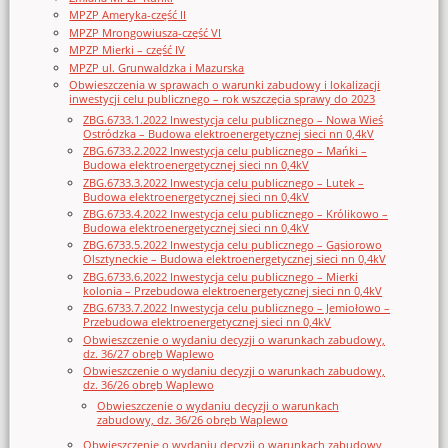
MPZP Ameryka-część II
MPZP Mrongowiusza-część VI
MPZP Mierki – część IV
MPZP ul. Grunwaldzka i Mazurska
Obwieszczenia w sprawach o warunki zabudowy i lokalizacji
inwestycji celu publicznego – rok wszczęcia sprawy do 2023
ZBG.6733.1.2022 Inwestycja celu publicznego – Nowa Wieś
Ostródzka – Budowa elektroenergetycznej sieci nn 0,4kV
ZBG.6733.2.2022 Inwestycja celu publicznego – Mańki –
Budowa elektroenergetycznej sieci nn 0,4kV
ZBG.6733.3.2022 Inwestycja celu publicznego – Lutek –
Budowa elektroenergetycznej sieci nn 0,4kV
ZBG.6733.4.2022 Inwestycja celu publicznego – Królikowo –
Budowa elektroenergetycznej sieci nn 0,4kV
ZBG.6733.5.2022 Inwestycja celu publicznego – Gąsiorowo
Olsztyneckie – Budowa elektroenergetycznej sieci nn 0,4kV
ZBG.6733.6.2022 Inwestycja celu publicznego – Mierki
kolonia – Przebudowa elektroenergetycznej sieci nn 0,4kV
ZBG.6733.7.2022 Inwestycja celu publicznego – Jemiołowo –
Przebudowa elektroenergetycznej sieci nn 0,4kV
Obwieszczenie o wydaniu decyzji o warunkach zabudowy,
dz. 36/27 obręb Waplewo
Obwieszczenie o wydaniu decyzji o warunkach zabudowy,
dz. 36/26 obręb Waplewo
Obwieszczenie o wydaniu decyzji o warunkach
zabudowy, dz. 36/26 obręb Waplewo
Obwieszczenie o wydaniu decyzji o warunkach zabudowy,