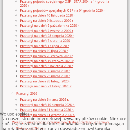
Przetarg pojazdu specjalnego OSP - STAR 200 na 14 grudnia
2020 r
Przetarg pojazdów specjalnych OSP na 04 grudnia 2020 r
Przetarg na dzień 10 listopada 2020 r
Przetarg na dzień 9 listopada 2020 r
Przetargi na dzień 9 października 2020 r
Przetargi na dzień 7 września 2020 r
Przetargi na dzień 28 sierpnia 2020 r
Przetargi na dzień 7 sierpnia 2020
Przetargi na dzień 17 lipca 2020 r
Przetarg na dzień 10 lipca 2020 r
Przetarg na dzień 26 czerwca 2020 r
Przetargi na dzień 19 czerwca 2020 r
Przetargi na dzień 3 kwietnia 2020 r
Przetarg na dzień 30 marca 2020 r
Przetarg na dzień 23 marca 2020 r
Przetarg na dzień 28 lutego 2020 r
Przetargi na dzień 21 lutego 2020 r
Przetargi 2026
Przetarg na dzień 6 marca 2026 r.
Przetargi na dzień 10 sierpnia 2026 r.
Przetarg na dzień 11 sierpnia 2026 r.
We use cookies
Przetarg na dzień 11 września 2026 r.
Na naszej stronie internetowej używamy plików cookie. Niektóre
Wykazy nieruchomości przeznaczonych do sprzedaży i dzierżawy
z nich są niezbędne dla funkcjonowania strony, inne pomagają
nam w ulepszaniu tej strony i doświadczeń użytkownika
Wykazy z 2026 roku