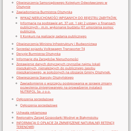
Obwieszczenia Samorządowego Kolegium Odwoławczego w
Olsztynie
Zawiadomienia Burmistrza Olsztynka
WYKAZ NIERUCHOMOŚCI WPISANYCH DO REJESTRU ZABYTKÓW.
Informacja na podstawie art. 37 ust. 1 pkt 2 ustawy o finansach
publicznych - m.in. wykonanie budżetu JST umorzenia pomoc
publiczna.
II Konkurs na realizację zadania publicznego
Obwieszczenia Ministra Infrastruktury i Budwonictwa
Sprzedaż pojazdu Volkswagen Transporter T4
Decyzje Burmistrza Olsztynka
Informacje dla Zarządców Nieruchomości
Zestawienie danych dotyczących czynszów najmu lokali
mieszkalnych, nienależących do publicznego zasobu
mieszkaniowego, w położonych na obszarze Gminy Olsztynek.
Obwieszczenia Starosty Olsztyńskiego
Zawiadomienie o wszczęciu postępowania w sprawie zmiany
pozwolenia zintegrowanego na prowadzenie instalacji
NUTRIPOL Sp. z o.o.
Ogłoszenia sprzedażowe
Ogłoszenia sprzedażowe
Uchwała reklamowa
Regionalny Zarząd Gospodarki Wodnej w Białymstoku
INFORMACJA O OPŁACIE ZA ZMNIEJSZENIE NATURALNEJ RETENCJI
TERENOWEJ