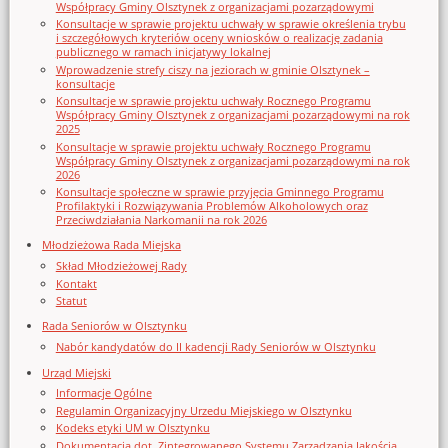
Współpracy Gminy Olsztynek z organizacjami pozarządowymi
Konsultacje w sprawie projektu uchwały w sprawie określenia trybu
i szczegółowych kryteriów oceny wniosków o realizację zadania
publicznego w ramach inicjatywy lokalnej
Wprowadzenie strefy ciszy na jeziorach w gminie Olsztynek –
konsultacje
Konsultacje w sprawie projektu uchwały Rocznego Programu
Współpracy Gminy Olsztynek z organizacjami pozarządowymi na rok
2025
Konsultacje w sprawie projektu uchwały Rocznego Programu
Współpracy Gminy Olsztynek z organizacjami pozarządowymi na rok
2026
Konsultacje społeczne w sprawie przyjęcia Gminnego Programu
Profilaktyki i Rozwiązywania Problemów Alkoholowych oraz
Przeciwdziałania Narkomanii na rok 2026
Młodzieżowa Rada Miejska
Skład Młodzieżowej Rady
Kontakt
Statut
Rada Seniorów w Olsztynku
Nabór kandydatów do II kadencji Rady Seniorów w Olsztynku
Urząd Miejski
Informacje Ogólne
Regulamin Organizacyjny Urzedu Miejskiego w Olsztynku
Kodeks etyki UM w Olsztynku
Dokumentacja dot. Zintegrowanego Systemu Zarządzania Jakością