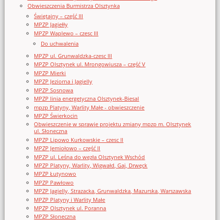
Obwieszczenia Burmistrza Olsztynka
Świętajny – część III
MPZP Jagiełły
MPZP Waplewo – czesc III
Do uchwalenia
MPZP ul. Grunwaldzka-czesc III
MPZP Olsztynek ul. Mrongowiusza – część V
MPZP Mierki
MPZP Jeziorna i Jagielly
MPZP Sosnowa
MPZP linia energetyczna Olsztynek-Biesal
mpzp Platyny, Warlity Małe - obwieszczenie
MPZP Świerkocin
Obwieszczenie w sprawie projektu zmiany mpzp m. Olsztynek
ul. Słoneczna
MPZP Lipowo Kurkowskie – czesc II
MPZP Jemiołowo – część II
MPZP ul. Leśna do węzła Olsztynek Wschód
MPZP Platyny, Warlity, Wigwałd, Gaj, Drwęck
MPZP Łutynowo
MPZP Pawłowo
MPZP Jagielly, Strazacka, Grunwaldzka, Mazurska, Warszawska
MPZP Platyny i Warlity Małe
MPZP Olsztynek ul. Poranna
MPZP Słoneczna