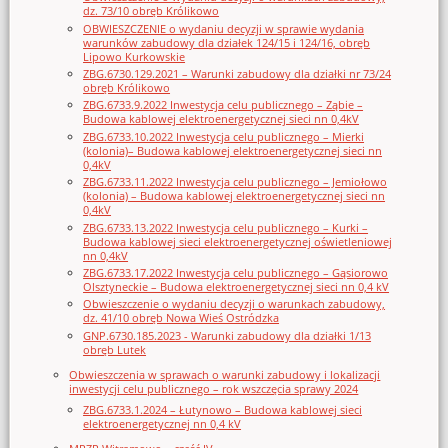
dz. 73/10 obręb Królikowo
OBWIESZCZENIE o wydaniu decyzji w sprawie wydania
warunków zabudowy dla działek 124/15 i 124/16, obręb
Lipowo Kurkowskie
ZBG.6730.129.2021 – Warunki zabudowy dla działki nr 73/24
obręb Królikowo
ZBG.6733.9.2022 Inwestycja celu publicznego – Ząbie –
Budowa kablowej elektroenergetycznej sieci nn 0,4kV
ZBG.6733.10.2022 Inwestycja celu publicznego – Mierki
(kolonia)– Budowa kablowej elektroenergetycznej sieci nn
0,4kV
ZBG.6733.11.2022 Inwestycja celu publicznego – Jemiołowo
(kolonia) – Budowa kablowej elektroenergetycznej sieci nn
0,4kV
ZBG.6733.13.2022 Inwestycja celu publicznego – Kurki –
Budowa kablowej sieci elektroenergetycznej oświetleniowej
nn 0,4kV
ZBG.6733.17.2022 Inwestycja celu publicznego – Gąsiorowo
Olsztyneckie – Budowa elektroenergetycznej sieci nn 0,4 kV
Obwieszczenie o wydaniu decyzji o warunkach zabudowy,
dz. 41/10 obręb Nowa Wieś Ostródzka
GNP.6730.185.2023 - Warunki zabudowy dla działki 1/13
obręb Lutek
Obwieszczenia w sprawach o warunki zabudowy i lokalizacji
inwestycji celu publicznego – rok wszczęcia sprawy 2024
ZBG.6733.1.2024 – Łutynowo – Budowa kablowej sieci
elektroenergetycznej nn 0,4 kV