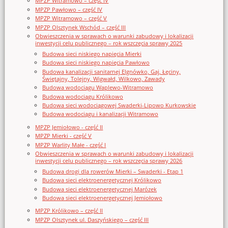
MPZP Witramowo – część IV
MPZP Pawłowo – część IV
MPZP Witramowo – część V
MPZP Olsztynek Wschód – część III
Obwieszczenia w sprawach o warunki zabudowy i lokalizacji
inwestycji celu publicznego – rok wszczęcia sprawy 2025
Budowa sieci niskiego napięcia Mierki
Budowa sieci niskiego napięcia Pawłowo
Budowa kanalizacji sanitarnej Elgnówko, Gaj, Łęciny,
Świętajny, Tolejny, Wigwałd, Wilkowo, Zawady
Budowa wodociągu Waplewo-Witramowo
Budowa wodociągu Królikowo
Budowa sieci wodociągowej Swaderki-Lipowo Kurkowskie
Budowa wodociągu i kanalizacji Witramowo
MPZP Jemiołowo - część II
MPZP Mierki - część V
MPZP Warlity Małe - część I
Obwieszczenia w sprawach o warunki zabudowy i lokalizacji
inwestycji celu publicznego – rok wszczęcia sprawy 2026
Budowa drogi dla rowerów Mierki – Swaderki - Etap 1
Budowa sieci elektroenergetycznej Królikowo
Budowa sieci elektroenergetycznej Marózek
Budowa sieci elektroenergetycznej Jemiołowo
MPZP Królikowo – część II
MPZP Olsztynek ul. Daszyńskiego – część III