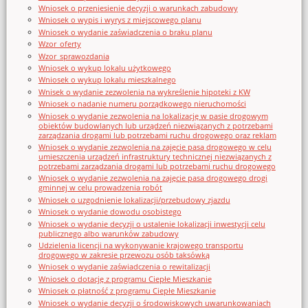
Wniosek o przeniesienie decyzji o warunkach zabudowy
Wniosek o wypis i wyrys z miejscowego planu
Wniosek o wydanie zaświadczenia o braku planu
Wzor_oferty
Wzor_sprawozdania
Wniosek o wykup lokalu użytkowego
Wniosek o wykup lokalu mieszkalnego
Wnisek o wydanie zezwolenia na wykreślenie hipoteki z KW
Wniosek o nadanie numeru porządkowego nieruchomości
Wniosek o wydanie zezwolenia na lokalizację w pasie drogowym
obiektów budowlanych lub urządzeń niezwiązanych z potrzebami
zarządzania drogami lub potrzebami ruchu drogowego oraz reklam
Wniosek o wydanie zezwolenia na zajęcie pasa drogowego w celu
umieszczenia urządzeń infrastruktury technicznej niezwiązanych z
potrzebami zarządzania drogami lub potrzebami ruchu drogowego
Wniosek o wydanie zezwolenia na zajęcie pasa drogowego drogi
gminnej w celu prowadzenia robót
Wniosek o uzgodnienie lokalizacji/przebudowy zjazdu
Wniosek o wydanie dowodu osobistego
Wniosek o wydanie decyzji o ustalenie lokalizacji inwestycji celu
publicznego albo warunków zabudowy
Udzielenia licencji na wykonywanie krajowego transportu
drogowego w zakresie przewozu osób taksówką
Wniosek o wydanie zaświadczenia o rewitalizacji
Wniosek o dotację z programu Ciepłe Mieszkanie
Wniosek o płatność z programu Ciepłe Mieszkanie
Wniosek o wydanie decyzji o środowiskowych uwarunkowaniach