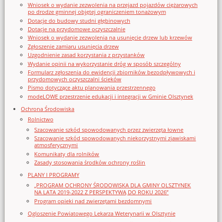
Wniosek o wydanie zezwolenia na przejazd pojazdów ciężarowych
po drodze gminnej objętej ograniczeniem tonażowym
Dotacje do budowy studni głębinowych
Dotacje na przydomowe oczyszczalnie
Wniosek o wydanie zezwolenia na usunięcie drzew lub krzewów
Zgłoszenie zamiaru usunięcia drzew
Uzgodnienie zasad korzystania z przystanków
Wydanie opinii na wykorzystanie dróg w sposób szczególny
Formularz zgłoszenia do ewidencji zbiorników bezodpływowych i
przydomowych oczyszczalni ścieków
Pismo dotyczące aktu planowania przestrzennego
modeLOWE przestrzenie edukacji i integracji w Gminie Olsztynek
Ochrona Środowiska
Rolnictwo
Szacowanie szkód spowodowanych przez zwierzęta łowne
Szacowanie szkód spowodowanych niekorzystnymi zjawiskami
atmosferycznymi
Komunikaty dla rolników
Zasady stosowania środków ochrony roślin
PLANY I PROGRAMY
„PROGRAM OCHRONY ŚRODOWISKA DLA GMINY OLSZTYNEK
NA LATA 2019-2022 Z PERSPEKTYWĄ DO ROKU 2026”
Program opieki nad zwierzętami bezdomnymi
Ogloszenie Powiatowego Lekarza Weterynarii w Olsztynie