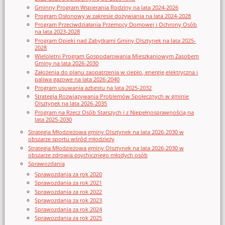
Gminny Program Wspierania Rodziny na lata 2024-2026
Program Osłonowy w zakresie dożywiania na lata 2024-2028
Program Przeciwdziałania Przemocy Domowej i Ochrony Osób
na lata 2023-2028
Program Opieki nad Zabytkami Gminy Olsztynek na lata 2025-
2028
Wieloletni Program Gospodarowania Mieszkaniowym Zasobem
Gminy na lata 2026-2030
Założenia do planu zaopatrzenia w ciepło, energię elektryczna i
paliwa gazowe na lata 2026-2040
Program usuwania azbestu na lata 2025-2032
Strategia Rozwiązywania Problemów Społecznych w gminie
Olsztynek na lata 2026-2035
Program na Rzecz Osób Starszych i z Niepełnosprawnością na
lata 2025-2030
Strategia Młodzieżowa gminy Olsztynek na lata 2026-2030 w
obszarze sportu wśród młodzieży
Strategia Młodzieżowa gminy Olsztynek na lata 2026-2030 w
obszarze zdrowia psychicznego młodych osób
Sprawozdania
Sprawozdania za rok 2020
Sprawozdania za rok 2021
Sprawozdania za rok 2022
Sprawozdania za rok 2023
Sprawozdania za rok 2024
Sprawozdania za rok 2025