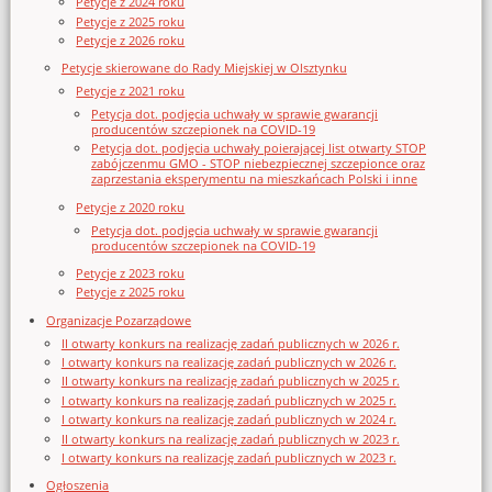
Petycje z 2024 roku
Petycje z 2025 roku
Petycje z 2026 roku
Petycje skierowane do Rady Miejskiej w Olsztynku
Petycje z 2021 roku
Petycja dot. podjęcia uchwały w sprawie gwarancji
producentów szczepionek na COVID-19
Petycja dot. podjęcia uchwały poierającej list otwarty STOP
zabójczenmu GMO - STOP niebezpiecznej szczepionce oraz
zaprzestania eksperymentu na mieszkańcach Polski i inne
Petycje z 2020 roku
Petycja dot. podjęcia uchwały w sprawie gwarancji
producentów szczepionek na COVID-19
Petycje z 2023 roku
Petycje z 2025 roku
Organizacje Pozarządowe
II otwarty konkurs na realizację zadań publicznych w 2026 r.
I otwarty konkurs na realizację zadań publicznych w 2026 r.
II otwarty konkurs na realizację zadań publicznych w 2025 r.
I otwarty konkurs na realizację zadań publicznych w 2025 r.
I otwarty konkurs na realizację zadań publicznych w 2024 r.
II otwarty konkurs na realizację zadań publicznych w 2023 r.
I otwarty konkurs na realizację zadań publicznych w 2023 r.
Ogłoszenia