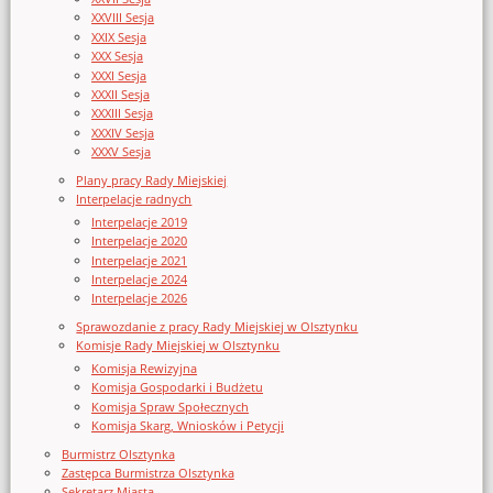
XXVIII Sesja
XXIX Sesja
XXX Sesja
XXXI Sesja
XXXII Sesja
XXXIII Sesja
XXXIV Sesja
XXXV Sesja
Plany pracy Rady Miejskiej
Interpelacje radnych
Interpelacje 2019
Interpelacje 2020
Interpelacje 2021
Interpelacje 2024
Interpelacje 2026
Sprawozdanie z pracy Rady Miejskiej w Olsztynku
Komisje Rady Miejskiej w Olsztynku
Komisja Rewizyjna
Komisja Gospodarki i Budżetu
Komisja Spraw Społecznych
Komisja Skarg, Wniosków i Petycji
Burmistrz Olsztynka
Zastępca Burmistrza Olsztynka
Sekretarz Miasta