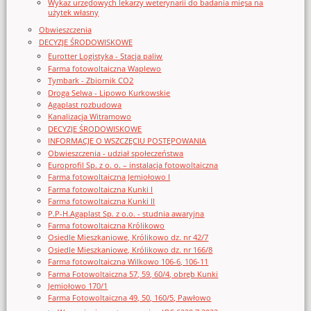
Wykaz urzędowych lekarzy weterynarii do badania mięsa na
użytek własny
Obwieszczenia
DECYZJE ŚRODOWISKOWE
Eurotter Logistyka - Stacja paliw
Farma fotowoltaiczna Waplewo
Tymbark - Zbiornik CO2
Droga Selwa - Lipowo Kurkowskie
Agaplast rozbudowa
Kanalizacja Witramowo
DECYZJE ŚRODOWISKOWE
INFORMACJE O WSZCZĘCIU POSTĘPOWANIA
Obwieszczenia - udział społeczeństwa
Europrofil Sp. z o. o. – instalacja fotowoltaiczna
Farma fotowoltaiczna Jemiołowo I
Farma fotowoltaiczna Kunki I
Farma fotowoltaiczna Kunki II
P.P-H.Agaplast Sp. z o.o. - studnia awaryjna
Farma fotowoltaiczna Królikowo
Osiedle Mieszkaniowe, Królikowo dz. nr 42/7
Osiedle Mieszkaniowe, Królikowo dz. nr 166/8
Farma fotowoltaiczna Wilkowo 106-6, 106-11
Farma Fotowoltaiczna 57, 59, 60/4, obręb Kunki
Jemiołowo 170/1
Farma Fotowoltaiczna 49, 50, 160/5, Pawłowo