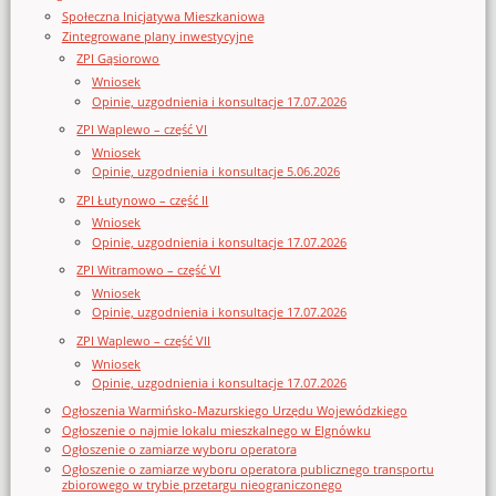
Społeczna Inicjatywa Mieszkaniowa
Zintegrowane plany inwestycyjne
ZPI Gąsiorowo
Wniosek
Opinie, uzgodnienia i konsultacje 17.07.2026
ZPI Waplewo – część VI
Wniosek
Opinie, uzgodnienia i konsultacje 5.06.2026
ZPI Łutynowo – część II
Wniosek
Opinie, uzgodnienia i konsultacje 17.07.2026
ZPI Witramowo – część VI
Wniosek
Opinie, uzgodnienia i konsultacje 17.07.2026
ZPI Waplewo – część VII
Wniosek
Opinie, uzgodnienia i konsultacje 17.07.2026
Ogłoszenia Warmińsko-Mazurskiego Urzędu Wojewódzkiego
Ogłoszenie o najmie lokalu mieszkalnego w Elgnówku
Ogłoszenie o zamiarze wyboru operatora
Ogłoszenie o zamiarze wyboru operatora publicznego transportu
zbiorowego w trybie przetargu nieograniczonego