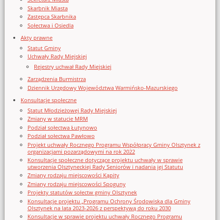
Skarbnik Miasta
Zastępca Skarbnika
Sołectwa i Osiedla
Akty prawne
Statut Gminy
Uchwały Rady Miejskiej
Rejestry uchwał Rady Miejskiej
Zarządzenia Burmistrza
Dziennik Urzędowy Województwa Warmińsko-Mazurskiego
Konsultacje społeczne
Statut Młodzieżowej Rady Miejskiej
Zmiany w statucie MRM
Podział sołectwa Łutynowo
Podział sołectwa Pawłowo
Projekt uchwały Rocznego Programu Współpracy Gminy Olsztynek z
organizacjami pozarządowymi na rok 2022
Konsultacje społeczne dotyczące projektu uchwały w sprawie
utworzenia Olsztyneckiej Rady Seniorów i nadania jej Statutu
Zmiany rodzaju miejscowości Kąpity
Zmiany rodzaju miejscowości Spoguny
Projekty statutów sołectw gminy Olsztynek
Konsultacje projektu „Programu Ochrony Środowiska dla Gminy
Olsztynek na lata 2023-2026 z perspektywą do roku 2030
Konsultacje w sprawie projektu uchwały Rocznego Programu