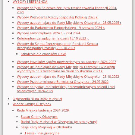
WYBORY I REFERENDA
Wybory sołtysa Sołectwa Zezuty w trakcie trwania kadencji 2024-
2029
Wybory Prezydenta Rzeczypospolitej Polskiej 2025 r.
Wybory uzupełniające do Rady Miejskiej w Olsztynku - 25.05.2025 r
Wybory do Parlamentu Europejskiego - 9 czerwca 2024 r.
Wybory samorządowe 2024 r. - 7.04.2024
Referendum zarządzone na dzień 15.10.2023 r.
Wybory do Sejmu Rzeczypospolitej Polskiej i Senatu
Rzeczypospolitej Polskiej - 15.10.2023
Szkolenie dla członków OKW
Wybory ławników sądów powszechnych na kadencję 2024-2027
Wybory uzupełniające do Rady Miejskiej w Olsztynku w okręgu
wyborczym nr 3 zarządzone na dzień 15 stycznia 2023 r.
Wybory uzupełniające do Rady Miejskiej w Olsztynku - 23.10.2022
Wybory Przedterminowe Burmistrza Olsztynka - 24.07.2022
Wybory sołtysów, rad sołeckich, przewodniczących osiedli i rad
osiedlowych 2024-2029
Ogłoszenia Biura Rady Miejskiej
Władze Gminy Olsztynek
Rada Miejska kadencja 2024-2029
Statut Gminy Olsztynek
Radni Rady Miejskiej w Olsztynku (w tym dyżury)
Sesje Rady Miejskiej w Olsztynku
I sesja - inauguracyjna