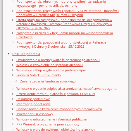
Podinspektor ds. obronnych, obrony cywilnej i zarządzania
kryzysowego - pełnomocnik ds. ochrony
Podinspektor ds. księgowości i podatku VAT w Referacie Finansów i
Podatków w Urzędzie Miejskim w Olsztynku
Oferta pracy na zastępstwo - podinspektor ds. drogownictwa w
Referacie Inwestycji i Ochrony Środowiska Urzędu Miejskiego w
Olsztynku - 26.07.2022
Zarządzenie nr 9/2009 - Regulamin naboru na wolne stanowiska
urzędnicze.
Podinspektor ds. gospodarki wodno–ściekowej w Referacie
Inwestycji i Ochrony Środowiska - 25.10.2022
Druki do pobrania
Oświadczenie o rocznej wartości sprzedanego alkoholu
Wniosek o zezwolenie na sprzedaz alkoholu
Wniosek o zakup węgla w cenie preferencyjnej
Fundusz Sołecki - dokumenty
Zmiana zadania funduszu sołeckiego
Wniosek o wydanie odpisu aktu urodzenia, małżeństwa lub zgonu
Przedłużenie terminu płatności z powodu COVID-19
Deklaracje podatkowe
Informacje podatkowe
Dofinansowanie kształcenia młodocianych pracowników
Kwestonariusz osobowy
Wniosek o udostępnienie informacji publicznej
PPF Wniosek o przyznanie prawa pomocy
Wniosek o wpis do ewidencji obiektów hotelarskich