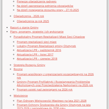
Pierwsze oświadczenie radnego
Na dzień zaprzestania pełnienia obowiązków
Na dzień rozwiązania stosunku pracy - 27.10.2025
Oświadczenia - 2026 rok
Oświadczenia za rok 2025
Raport o stanie Gminy
Plany, programy, strategie i ich wykonanie
Ponadlokalny Program Rewitalizacji Miast Sieci Cittaslow
Program rewitalizacji sieci miast
Lokalny Program Rewitalizacji gminy Olsztynek
Aktualizacja LPR – październik 2016
Aktualizacja LPR – lipiec 2017
Aktualizacja LPR – czerwiec 2018
Strategia Rozwoju Gminy
Roczne
Program współpracy z organizacjami pozarządowymi na 2026
rok
Gminny Program Profilaktyki i Rozwiązywania Problemów
Alkoholowych oraz Przeciwdziałania Narkomanii na 2026 rok
Program opieki nad zwierzętami na 2026 rok
Wieloletnie
Plan Odnowy Miejscowości Waplewo na lata 2021-2028
Program Ochrony Środowiska dla Gminy Olsztynek na lata
2023-2026 z perspektywą do 2030 roku