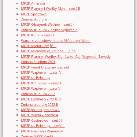
MPZP Ameryka
MPZP Platyny i Warlity Małe – część II
MPZP Sportowa
Zmiana studium
MPZP Olsztynek Wschód – część II
Zmiana studium – drugie wyłożenie
MPZP Kunki – czesc I
Warunki zabudowy dla dz. 380 obręb Mierki
MPZP Mierki – część III
MPZP Mierkowska, Zielona i Polna
MPZP Platyny, Warlity, Elgnówko, Gaj, Wigwałd i Zawady
Zmiana Studium 2021
MPZP węzeł Olsztynek Zachód
MPZP Waplewo – część IV
MPZP ul. Behringa
MPZP Królikowo – czesc I
MPZP Waplewo – czesc V
Zmiana studium 2022
MPZP Pawłowo – część III
Zmiana studium 2022 II
MPZP jezioro Jemiołowo
MPZP Wilcza – obszar A
MPZP Gąsiorowo – część III
MPZP ul. Behringa – część II
MPZP Perłowa i Pionierów
Zmiana MPZP Kunki