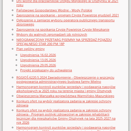
Dni wolne dla pracowników Urzędu Miejskiego w Olsztynku w 2021
roku
Państwowe Gospodarstwo Wodne - Wody Polskie
Zaproszenie na spotkanie - program Czyste Powietrze grudzień 2021
Ogłoszenie o zamiarze wyboru operatora publicznego transportu
zbiorowego
Zaproszenie na spotkania Czyste Powietrze Czyste Mieszkanie
Wybory do walnych zgromadzeń izb rolniczych
NIEOGRANICZONY PRZETARG PISEMNY NA SPRZEDAŻ POJAZDU
SPECJALNEGO STAR 200 PM 18P
Plan ogólny gminy
Uzgodnienia 16.02.2026
Uzgodnienia 13.05.2026
Uzgodnienia 29.05.2026
Projekt przekazany do uchwalenia
RGGIOŚ.6220.5.2024 Zawiadomienie - Obwieszczenie o wszczęciu
postępowania administracyjnego budowa farmy Mielno
Harmonogram kontroli punktów sprzedaży i podawania napojów
alkoholowych w 2025 roku na terenie miasta i gminy Olsztynek
Obwieszczenia Marszałka województwa Warmińsko-Mazurskiego
Konkurs ofert na wybór realizatora zadania w zakresie ochrony
zdrowia
Konkurs ofert na wybór realizatora zadania w zakresie ochrony
zdrowia - Program polityki zdrowotnej w zakresie rehabilitacji
leczniczej dla mieszkańców Gminy Olsztynek na lata 2025-2027 na
rok 2026
Harmonogram kontroli punktów sprzedaży i podawania napojów