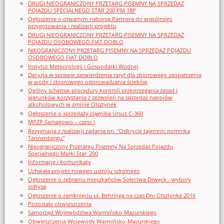
DRUGI NIEOGRANICZONY PRZETARG PISEMNY NA SPRZEDAŻ
POJAZDU SPECJALNEGO STAR 200 PM 18P
Ogłoszenie o otwartym naborze Partnera do wspólnego
przygotowania i realizacji projektu
DRUGI NIEOGRANICZONY PRZETARG PISEMNY NA SPRZEDAŻ
POJAZDU OSOBOWEGO FIAT DOBLO
NIEOGRANICZONY PRZETARG PISEMNY NA SPRZEDAŻ POJAZDU
OSOBOWEGO FIAT DOBLO
Instytut Meteorologii i Gospodarki Wodnej
Decyzja w sprawie zatwierdzenia taryf dla zbiorowego zaopatrzenia
w wodę i zbiorowego odprowadzania ścieków
Ogólny schemat procedury kontroli przestrzegania zasad i
warunków korzystania z zezwoleń na sprzedaż napojów
alkoholowych w gminie Olsztynek
Ogłoszenie o sprzedaży ciągnika Ursus C-360
MPZP Samagowo – czesc I
Rezygnacja z realizacji zadania pn. "Odkrycie tajemnic pomnika
Tannenbergu"
Nieograniczony Przetargu Pisemny Na Sprzedaż Pojazdu
Specjalnego Marki Star_200
Informacje i komunikaty
Uchwała projekt nowego ustroju szkolnego
Ogłoszenie o zebraniu mieszkańców Sołectwa Drwęck - wybory
sołtysa
Ogłoszenie o zamknięciu ul. Behringa na czas Dni Olsztynka 2016
Pozostałe obwieszczenia
Samorząd Województwa Warmińsko-Mazurskiego
Obwieszczenia Wojewody Warmińsko-Mazurskiego