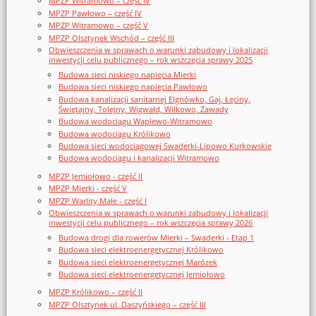
MPZP Witramowo – część IV
MPZP Pawłowo – część IV
MPZP Witramowo – część V
MPZP Olsztynek Wschód – część III
Obwieszczenia w sprawach o warunki zabudowy i lokalizacji
inwestycji celu publicznego – rok wszczęcia sprawy 2025
Budowa sieci niskiego napięcia Mierki
Budowa sieci niskiego napięcia Pawłowo
Budowa kanalizacji sanitarnej Elgnówko, Gaj, Łęciny,
Świętajny, Tolejny, Wigwałd, Wilkowo, Zawady
Budowa wodociągu Waplewo-Witramowo
Budowa wodociągu Królikowo
Budowa sieci wodociągowej Swaderki-Lipowo Kurkowskie
Budowa wodociągu i kanalizacji Witramowo
MPZP Jemiołowo - część II
MPZP Mierki - część V
MPZP Warlity Małe - część I
Obwieszczenia w sprawach o warunki zabudowy i lokalizacji
inwestycji celu publicznego – rok wszczęcia sprawy 2026
Budowa drogi dla rowerów Mierki – Swaderki - Etap 1
Budowa sieci elektroenergetycznej Królikowo
Budowa sieci elektroenergetycznej Marózek
Budowa sieci elektroenergetycznej Jemiołowo
MPZP Królikowo – część II
MPZP Olsztynek ul. Daszyńskiego – część III