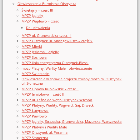
Obwieszczenia Burmistrza Olsztynka
Świętajny – część III
MPZP Jagiełły
MPZP Waplewo – czesc III
Do uchwalenia
MPZP ul. Grunwaldzka-czesc III
MPZP Olsztynek ul. Mrongowiusza – część V
MPZP Mierki
MPZP Jeziorna i Jagielly
MPZP Sosnowa
MPZP linia energetyczna Olsztynek-Biesal
mpzp Platyny, Warlity Małe - obwieszczenie
MPZP Świerkocin
Obwieszczenie w sprawie projektu zmiany mpzp m. Olsztynek
ul. Słoneczna
MPZP Lipowo Kurkowskie – czesc II
MPZP Jemiołowo – część II
MPZP ul. Leśna do węzła Olsztynek Wschód
MPZP Platyny, Warlity, Wigwałd, Gaj, Drwęck
MPZP Łutynowo
MPZP Pawłowo
MPZP Jagielly, Strazacka, Grunwaldzka, Mazurska, Warszawska
MPZP Platyny i Warlity Małe
MPZP Olsztynek ul. Poranna
MPZP Słoneczna