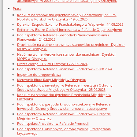
alkoholowych w 2026 roku na terenie miasta i gminy Olsztynek
Praca
Konkurs na stanowisko dyrektora Szkoły Podstawowej nr 1 im.
Noblistów Polskich w Olsztynku - 19.06.2026
Dyrektor Zespołu Szkolno-Przedszkolnego w Waplewie - 14.08.2025
Referent w Biurze Obsługi Interesanta w Referacie Organizacyjnym
Podinspektor w Referacie Gospodarki Nieruchomościami i
Planowania - 24.02.2025
Drugi nabór na wolne kierownicze stanowisko urzędnicze - Dyrektor
MOPS w Olsztynku
Nabór na wolne kierownicze stanowisko urzędnicze - Dyrektor
MOPS w Olsztynku
Prezes Zarządu TBS w Olsztynku - 27.09.2024
Podinspektor w Referacie Finansów i Podatków - 19.08.2024
Inspektor ds. drogownictwa
Kierownik Biura Rady Miejskiej w Olsztynku
Podinspektor ds. inwestycji w Referacie Inwestycji i Ochrony
Środowiska Urzędu Miejskiego w Olsztynku - 25.09.2023
Konkurs na stanowisko dyrektora Przedszkola Miejskiego w
Olsztynku
Podinspektor ds. gospodarki wodno-ściekowej w Referacie
Inwestycji i Ochrony Środowiska - umowa na zastępstwo
Podinspektor w Referacie Finansów i Podatków w Urzędzie
Miejskim w Olsztynku
Podinspektor/inspektor w Referacie Promocji
Podinspektor ds. obronnych, obrony cywilnej i zarządzania
kryzysowego