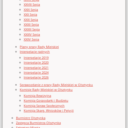
XXVIII Sesja
XXIX Sesja
XXX Sesja
XXXI Sesja
XXXII Sesja
XXXIII Sesja
XXXIV Sesja
XXXV Sesja
Plany pracy Rady Miejskiej
Interpelacje radnych
Interpelacje 2019
Interpelacje 2020
Interpelacje 2021
Interpelacje 2024
Interpelacje 2026
Sprawozdanie z pracy Rady Miejskiej w Olsztynku
Komisje Rady Miejskiej w Olsztynku
Komisja Rewizyjna
Komisja Gospodarki i Budżetu
Komisja Spraw Społecznych
Komisja Skarg, Wniosków i Petycji
Burmistrz Olsztynka
Zastępca Burmistrza Olsztynka
Sekretarz Miasta