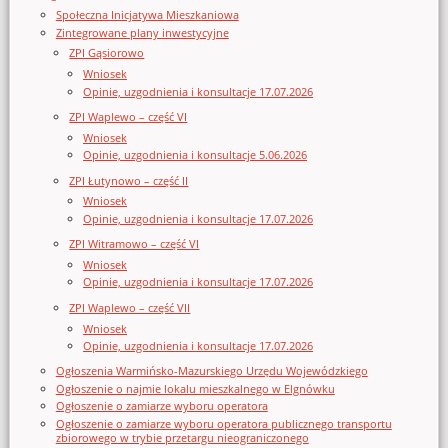
Społeczna Inicjatywa Mieszkaniowa
Zintegrowane plany inwestycyjne
ZPI Gąsiorowo
Wniosek
Opinie, uzgodnienia i konsultacje 17.07.2026
ZPI Waplewo – część VI
Wniosek
Opinie, uzgodnienia i konsultacje 5.06.2026
ZPI Łutynowo – część II
Wniosek
Opinie, uzgodnienia i konsultacje 17.07.2026
ZPI Witramowo – część VI
Wniosek
Opinie, uzgodnienia i konsultacje 17.07.2026
ZPI Waplewo – część VII
Wniosek
Opinie, uzgodnienia i konsultacje 17.07.2026
Ogłoszenia Warmińsko-Mazurskiego Urzędu Wojewódzkiego
Ogłoszenie o najmie lokalu mieszkalnego w Elgnówku
Ogłoszenie o zamiarze wyboru operatora
Ogłoszenie o zamiarze wyboru operatora publicznego transportu
zbiorowego w trybie przetargu nieograniczonego