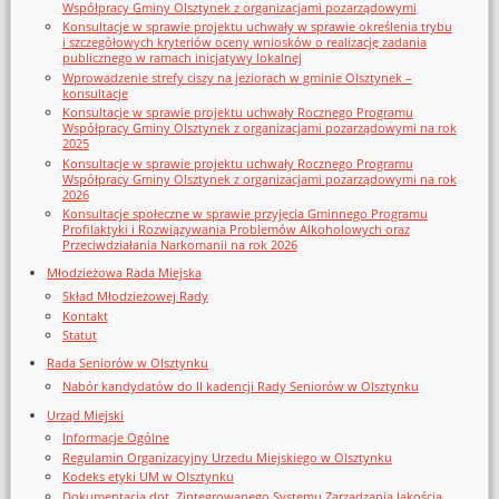
Współpracy Gminy Olsztynek z organizacjami pozarządowymi
Konsultacje w sprawie projektu uchwały w sprawie określenia trybu
i szczegółowych kryteriów oceny wniosków o realizację zadania
publicznego w ramach inicjatywy lokalnej
Wprowadzenie strefy ciszy na jeziorach w gminie Olsztynek –
konsultacje
Konsultacje w sprawie projektu uchwały Rocznego Programu
Współpracy Gminy Olsztynek z organizacjami pozarządowymi na rok
2025
Konsultacje w sprawie projektu uchwały Rocznego Programu
Współpracy Gminy Olsztynek z organizacjami pozarządowymi na rok
2026
Konsultacje społeczne w sprawie przyjęcia Gminnego Programu
Profilaktyki i Rozwiązywania Problemów Alkoholowych oraz
Przeciwdziałania Narkomanii na rok 2026
Młodzieżowa Rada Miejska
Skład Młodzieżowej Rady
Kontakt
Statut
Rada Seniorów w Olsztynku
Nabór kandydatów do II kadencji Rady Seniorów w Olsztynku
Urząd Miejski
Informacje Ogólne
Regulamin Organizacyjny Urzedu Miejskiego w Olsztynku
Kodeks etyki UM w Olsztynku
Dokumentacja dot. Zintegrowanego Systemu Zarządzania Jakością