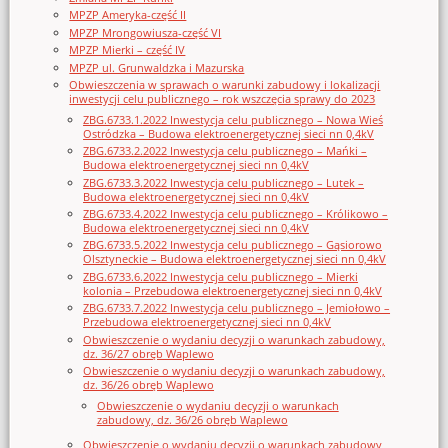
MPZP Ameryka-część II
MPZP Mrongowiusza-część VI
MPZP Mierki – część IV
MPZP ul. Grunwaldzka i Mazurska
Obwieszczenia w sprawach o warunki zabudowy i lokalizacji
inwestycji celu publicznego – rok wszczęcia sprawy do 2023
ZBG.6733.1.2022 Inwestycja celu publicznego – Nowa Wieś
Ostródzka – Budowa elektroenergetycznej sieci nn 0,4kV
ZBG.6733.2.2022 Inwestycja celu publicznego – Mańki –
Budowa elektroenergetycznej sieci nn 0,4kV
ZBG.6733.3.2022 Inwestycja celu publicznego – Lutek –
Budowa elektroenergetycznej sieci nn 0,4kV
ZBG.6733.4.2022 Inwestycja celu publicznego – Królikowo –
Budowa elektroenergetycznej sieci nn 0,4kV
ZBG.6733.5.2022 Inwestycja celu publicznego – Gąsiorowo
Olsztyneckie – Budowa elektroenergetycznej sieci nn 0,4kV
ZBG.6733.6.2022 Inwestycja celu publicznego – Mierki
kolonia – Przebudowa elektroenergetycznej sieci nn 0,4kV
ZBG.6733.7.2022 Inwestycja celu publicznego – Jemiołowo –
Przebudowa elektroenergetycznej sieci nn 0,4kV
Obwieszczenie o wydaniu decyzji o warunkach zabudowy,
dz. 36/27 obręb Waplewo
Obwieszczenie o wydaniu decyzji o warunkach zabudowy,
dz. 36/26 obręb Waplewo
Obwieszczenie o wydaniu decyzji o warunkach
zabudowy, dz. 36/26 obręb Waplewo
Obwieszczenie o wydaniu decyzji o warunkach zabudowy,