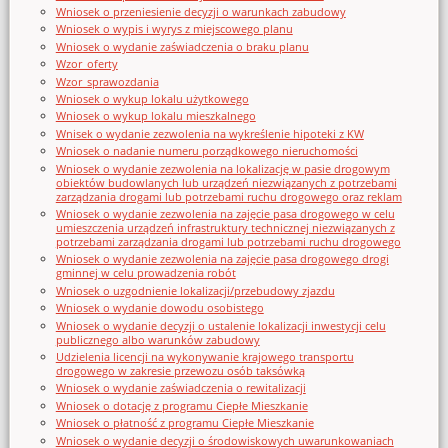
Wniosek o przeniesienie decyzji o warunkach zabudowy
Wniosek o wypis i wyrys z miejscowego planu
Wniosek o wydanie zaświadczenia o braku planu
Wzor_oferty
Wzor_sprawozdania
Wniosek o wykup lokalu użytkowego
Wniosek o wykup lokalu mieszkalnego
Wnisek o wydanie zezwolenia na wykreślenie hipoteki z KW
Wniosek o nadanie numeru porządkowego nieruchomości
Wniosek o wydanie zezwolenia na lokalizację w pasie drogowym
obiektów budowlanych lub urządzeń niezwiązanych z potrzebami
zarządzania drogami lub potrzebami ruchu drogowego oraz reklam
Wniosek o wydanie zezwolenia na zajęcie pasa drogowego w celu
umieszczenia urządzeń infrastruktury technicznej niezwiązanych z
potrzebami zarządzania drogami lub potrzebami ruchu drogowego
Wniosek o wydanie zezwolenia na zajęcie pasa drogowego drogi
gminnej w celu prowadzenia robót
Wniosek o uzgodnienie lokalizacji/przebudowy zjazdu
Wniosek o wydanie dowodu osobistego
Wniosek o wydanie decyzji o ustalenie lokalizacji inwestycji celu
publicznego albo warunków zabudowy
Udzielenia licencji na wykonywanie krajowego transportu
drogowego w zakresie przewozu osób taksówką
Wniosek o wydanie zaświadczenia o rewitalizacji
Wniosek o dotację z programu Ciepłe Mieszkanie
Wniosek o płatność z programu Ciepłe Mieszkanie
Wniosek o wydanie decyzji o środowiskowych uwarunkowaniach