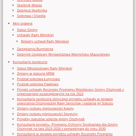
Skarbnik Miasta
Zastępca Skarbnika
Sołectwa i Osiedla
Akty prawne
Statut Gminy
Uchwały Rady Miejskiej
Rejestry uchwał Rady Miejskiej
Zarządzenia Burmistrza
Dziennik Urzędowy Województwa Warmińsko-Mazurskiego
Konsultacje społeczne
Statut Młodzieżowej Rady Miejskiej
Zmiany w statucie MRM
Podział sołectwa Łutynowo
Podział sołectwa Pawłowo
Projekt uchwały Rocznego Programu Współpracy Gminy Olsztynek z
organizacjami pozarządowymi na rok 2022
Konsultacje społeczne dotyczące projektu uchwały w sprawie
utworzenia Olsztyneckiej Rady Seniorów i nadania jej Statutu
Zmiany rodzaju miejscowości Kąpity
Zmiany rodzaju miejscowości Spoguny
Projekty statutów sołectw gminy Olsztynek
Konsultacje projektu „Programu Ochrony Środowiska dla Gminy
Olsztynek na lata 2023-2026 z perspektywą do roku 2030
Konsultacje w sprawie projektu uchwały Rocznego Programu