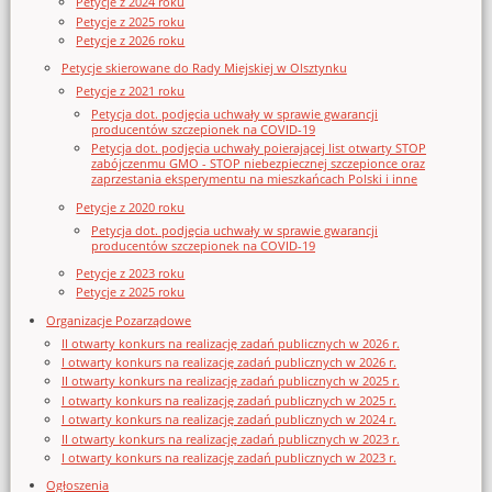
Petycje z 2024 roku
Petycje z 2025 roku
Petycje z 2026 roku
Petycje skierowane do Rady Miejskiej w Olsztynku
Petycje z 2021 roku
Petycja dot. podjęcia uchwały w sprawie gwarancji
producentów szczepionek na COVID-19
Petycja dot. podjęcia uchwały poierającej list otwarty STOP
zabójczenmu GMO - STOP niebezpiecznej szczepionce oraz
zaprzestania eksperymentu na mieszkańcach Polski i inne
Petycje z 2020 roku
Petycja dot. podjęcia uchwały w sprawie gwarancji
producentów szczepionek na COVID-19
Petycje z 2023 roku
Petycje z 2025 roku
Organizacje Pozarządowe
II otwarty konkurs na realizację zadań publicznych w 2026 r.
I otwarty konkurs na realizację zadań publicznych w 2026 r.
II otwarty konkurs na realizację zadań publicznych w 2025 r.
I otwarty konkurs na realizację zadań publicznych w 2025 r.
I otwarty konkurs na realizację zadań publicznych w 2024 r.
II otwarty konkurs na realizację zadań publicznych w 2023 r.
I otwarty konkurs na realizację zadań publicznych w 2023 r.
Ogłoszenia