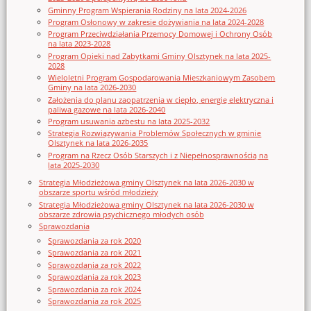
Gminny Program Wspierania Rodziny na lata 2024-2026
Program Osłonowy w zakresie dożywiania na lata 2024-2028
Program Przeciwdziałania Przemocy Domowej i Ochrony Osób
na lata 2023-2028
Program Opieki nad Zabytkami Gminy Olsztynek na lata 2025-
2028
Wieloletni Program Gospodarowania Mieszkaniowym Zasobem
Gminy na lata 2026-2030
Założenia do planu zaopatrzenia w ciepło, energię elektryczna i
paliwa gazowe na lata 2026-2040
Program usuwania azbestu na lata 2025-2032
Strategia Rozwiązywania Problemów Społecznych w gminie
Olsztynek na lata 2026-2035
Program na Rzecz Osób Starszych i z Niepełnosprawnością na
lata 2025-2030
Strategia Młodzieżowa gminy Olsztynek na lata 2026-2030 w
obszarze sportu wśród młodzieży
Strategia Młodzieżowa gminy Olsztynek na lata 2026-2030 w
obszarze zdrowia psychicznego młodych osób
Sprawozdania
Sprawozdania za rok 2020
Sprawozdania za rok 2021
Sprawozdania za rok 2022
Sprawozdania za rok 2023
Sprawozdania za rok 2024
Sprawozdania za rok 2025