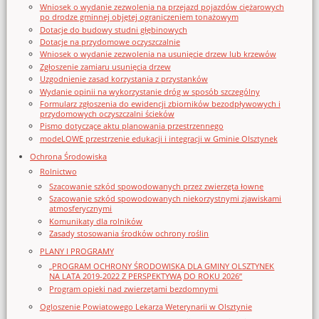
Wniosek o wydanie zezwolenia na przejazd pojazdów ciężarowych
po drodze gminnej objętej ograniczeniem tonażowym
Dotacje do budowy studni głębinowych
Dotacje na przydomowe oczyszczalnie
Wniosek o wydanie zezwolenia na usunięcie drzew lub krzewów
Zgłoszenie zamiaru usunięcia drzew
Uzgodnienie zasad korzystania z przystanków
Wydanie opinii na wykorzystanie dróg w sposób szczególny
Formularz zgłoszenia do ewidencji zbiorników bezodpływowych i
przydomowych oczyszczalni ścieków
Pismo dotyczące aktu planowania przestrzennego
modeLOWE przestrzenie edukacji i integracji w Gminie Olsztynek
Ochrona Środowiska
Rolnictwo
Szacowanie szkód spowodowanych przez zwierzęta łowne
Szacowanie szkód spowodowanych niekorzystnymi zjawiskami
atmosferycznymi
Komunikaty dla rolników
Zasady stosowania środków ochrony roślin
PLANY I PROGRAMY
„PROGRAM OCHRONY ŚRODOWISKA DLA GMINY OLSZTYNEK
NA LATA 2019-2022 Z PERSPEKTYWĄ DO ROKU 2026”
Program opieki nad zwierzętami bezdomnymi
Ogloszenie Powiatowego Lekarza Weterynarii w Olsztynie