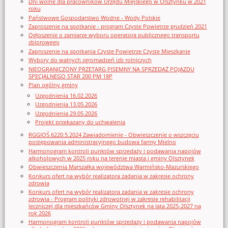
Dni wolne dla pracowników Urzędu Miejskiego w Olsztynku w 2021
roku
Państwowe Gospodarstwo Wodne - Wody Polskie
Zaproszenie na spotkanie - program Czyste Powietrze grudzień 2021
Ogłoszenie o zamiarze wyboru operatora publicznego transportu
zbiorowego
Zaproszenie na spotkania Czyste Powietrze Czyste Mieszkanie
Wybory do walnych zgromadzeń izb rolniczych
NIEOGRANICZONY PRZETARG PISEMNY NA SPRZEDAŻ POJAZDU
SPECJALNEGO STAR 200 PM 18P
Plan ogólny gminy
Uzgodnienia 16.02.2026
Uzgodnienia 13.05.2026
Uzgodnienia 29.05.2026
Projekt przekazany do uchwalenia
RGGIOŚ.6220.5.2024 Zawiadomienie - Obwieszczenie o wszczęciu
postępowania administracyjnego budowa farmy Mielno
Harmonogram kontroli punktów sprzedaży i podawania napojów
alkoholowych w 2025 roku na terenie miasta i gminy Olsztynek
Obwieszczenia Marszałka województwa Warmińsko-Mazurskiego
Konkurs ofert na wybór realizatora zadania w zakresie ochrony
zdrowia
Konkurs ofert na wybór realizatora zadania w zakresie ochrony
zdrowia - Program polityki zdrowotnej w zakresie rehabilitacji
leczniczej dla mieszkańców Gminy Olsztynek na lata 2025-2027 na
rok 2026
Harmonogram kontroli punktów sprzedaży i podawania napojów