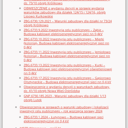
dz. 73/10 obręb Królikowo
OBWIESZCZENIE o wydaniu decyzji w sprawie wydania
warunków zabudowy dla działek 124/15 i 124/16, obręb
Lipowo Kurkowskie
ZBG.6730.129.2021 – Warunki zabudowy dla działki nr 73/24
obręb Królikowo
ZBG.6733.9.2022 Inwestycja celu publicznego – Ząbie –
Budowa kablowej elektroenergetycznej sieci nn 0,4kV
ZBG.6733.10.2022 Inwestycja celu publicznego – Mierki
(kolonia)– Budowa kablowej elektroenergetycznej sieci nn
0,4kV
ZBG.6733.11.2022 Inwestycja celu publicznego – Jemiołowo
(kolonia) – Budowa kablowej elektroenergetycznej sieci nn
0,4kV
ZBG.6733.13.2022 Inwestycja celu publicznego – Kurki –
Budowa kablowej sieci elektroenergetycznej oświetleniowej
nn 0,4kV
ZBG.6733.17.2022 Inwestycja celu publicznego – Gąsiorowo
Olsztyneckie – Budowa elektroenergetycznej sieci nn 0,4 kV
Obwieszczenie o wydaniu decyzji o warunkach zabudowy,
dz. 41/10 obręb Nowa Wieś Ostródzka
GNP.6730.185.2023 - Warunki zabudowy dla działki 1/13
obręb Lutek
Obwieszczenia w sprawach o warunki zabudowy i lokalizacji
inwestycji celu publicznego – rok wszczęcia sprawy 2024
ZBG.6733.1.2024 – Łutynowo – Budowa kablowej sieci
elektroenergetycznej nn 0,4 kV