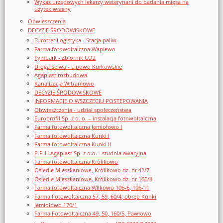
Wykaz urzędowych lekarzy weterynarii do badania mięsa na
użytek własny
Obwieszczenia
DECYZJE ŚRODOWISKOWE
Eurotter Logistyka - Stacja paliw
Farma fotowoltaiczna Waplewo
Tymbark - Zbiornik CO2
Droga Selwa - Lipowo Kurkowskie
Agaplast rozbudowa
Kanalizacja Witramowo
DECYZJE ŚRODOWISKOWE
INFORMACJE O WSZCZĘCIU POSTĘPOWANIA
Obwieszczenia - udział społeczeństwa
Europrofil Sp. z o. o. – instalacja fotowoltaiczna
Farma fotowoltaiczna Jemiołowo I
Farma fotowoltaiczna Kunki I
Farma fotowoltaiczna Kunki II
P.P-H.Agaplast Sp. z o.o. - studnia awaryjna
Farma fotowoltaiczna Królikowo
Osiedle Mieszkaniowe, Królikowo dz. nr 42/7
Osiedle Mieszkaniowe, Królikowo dz. nr 166/8
Farma fotowoltaiczna Wilkowo 106-6, 106-11
Farma Fotowoltaiczna 57, 59, 60/4, obręb Kunki
Jemiołowo 170/1
Farma Fotowoltaiczna 49, 50, 160/5, Pawłowo