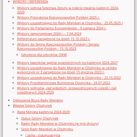
WYBORY I REFERENDA
Wybory sołtysa Sołectwa Zezuty w trakcie trwania kadencji 2024-
2029
Wybory Prezydenta Rzeczypospolitej Polskiej 2025 r.
Wybory uzupełniające do Rady Miejskiej w Olsztynku - 25.05.2025 r
Wybory do Parlamentu Europejskiego - 9 czerwca 2024 r.
Wybory samorządowe 2024 r. - 7.04.2024
Referendum zarządzone na dzień 15.10.2023 r.
Wybory do Sejmu Rzeczypospolitej Polskiej i Senatu
Rzeczypospolitej Polskiej - 15.10.2023
Szkolenie dla członków OKW
Wybory ławników sądów powszechnych na kadencję 2024-2027
Wybory uzupełniające do Rady Miejskiej w Olsztynku w okręgu
wyborczym nr 3 zarządzone na dzień 15 stycznia 2023 r.
Wybory uzupełniające do Rady Miejskiej w Olsztynku - 23.10.2022
Wybory Przedterminowe Burmistrza Olsztynka - 24.07.2022
Wybory sołtysów, rad sołeckich, przewodniczących osiedli i rad
osiedlowych 2024-2029
Ogłoszenia Biura Rady Miejskiej
Władze Gminy Olsztynek
Rada Miejska kadencja 2024-2029
Statut Gminy Olsztynek
Radni Rady Miejskiej w Olsztynku (w tym dyżury)
Sesje Rady Miejskiej w Olsztynku
I sesja - inauguracyjna