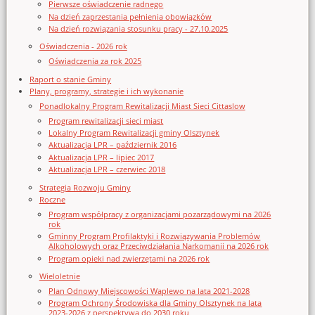
Pierwsze oświadczenie radnego
Na dzień zaprzestania pełnienia obowiązków
Na dzień rozwiązania stosunku pracy - 27.10.2025
Oświadczenia - 2026 rok
Oświadczenia za rok 2025
Raport o stanie Gminy
Plany, programy, strategie i ich wykonanie
Ponadlokalny Program Rewitalizacji Miast Sieci Cittaslow
Program rewitalizacji sieci miast
Lokalny Program Rewitalizacji gminy Olsztynek
Aktualizacja LPR – październik 2016
Aktualizacja LPR – lipiec 2017
Aktualizacja LPR – czerwiec 2018
Strategia Rozwoju Gminy
Roczne
Program współpracy z organizacjami pozarządowymi na 2026
rok
Gminny Program Profilaktyki i Rozwiązywania Problemów
Alkoholowych oraz Przeciwdziałania Narkomanii na 2026 rok
Program opieki nad zwierzętami na 2026 rok
Wieloletnie
Plan Odnowy Miejscowości Waplewo na lata 2021-2028
Program Ochrony Środowiska dla Gminy Olsztynek na lata
2023-2026 z perspektywą do 2030 roku