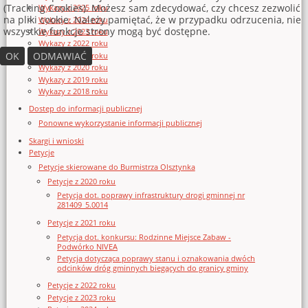
(Tracking Cookies). Możesz sam zdecydować, czy chcesz zezwolić
Wykazy z 2025 roku
na pliki cookie. Należy pamiętać, że w przypadku odrzucenia, nie
Wykazy z 2024 roku
wszystkie funkcje strony mogą być dostępne.
Wykazy z 2023 roku
Wykazy z 2022 roku
OK
ODMAWIAĆ
Wykazy z 2021 roku
Wykazy z 2020 roku
Wykazy z 2019 roku
Wykazy z 2018 roku
Dostęp do informacji publicznej
Ponowne wykorzystanie informacji publicznej
Skargi i wnioski
Petycje
Petycje skierowane do Burmistrza Olsztynka
Petycje z 2020 roku
Petycja dot. poprawy infrastruktury drogi gminnej nr
281409_5.0014
Petycje z 2021 roku
Petycja dot. konkursu: Rodzinne Miejsce Zabaw -
Podwórko NIVEA
Petycja dotycząca poprawy stanu i oznakowania dwóch
odcinków dróg gminnych biegących do granicy gminy
Petycje z 2022 roku
Petycje z 2023 roku