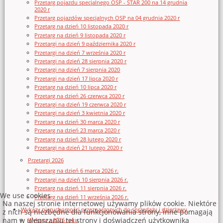
Przetarg pojazdu specjalnego OSP - STAR 200 na 14 grudnia
2020 r
Przetarg pojazdów specjalnych OSP na 04 grudnia 2020 r
Przetarg na dzień 10 listopada 2020 r
Przetarg na dzień 9 listopada 2020 r
Przetargi na dzień 9 października 2020 r
Przetargi na dzień 7 września 2020 r
Przetargi na dzień 28 sierpnia 2020 r
Przetargi na dzień 7 sierpnia 2020
Przetargi na dzień 17 lipca 2020 r
Przetarg na dzień 10 lipca 2020 r
Przetarg na dzień 26 czerwca 2020 r
Przetargi na dzień 19 czerwca 2020 r
Przetargi na dzień 3 kwietnia 2020 r
Przetarg na dzień 30 marca 2020 r
Przetarg na dzień 23 marca 2020 r
Przetarg na dzień 28 lutego 2020 r
Przetargi na dzień 21 lutego 2020 r
Przetargi 2026
Przetarg na dzień 6 marca 2026 r.
Przetargi na dzień 10 sierpnia 2026 r.
Przetarg na dzień 11 sierpnia 2026 r.
We use cookies
Przetarg na dzień 11 września 2026 r.
Na naszej stronie internetowej używamy plików cookie. Niektóre
Wykazy nieruchomości przeznaczonych do sprzedaży i dzierżawy
z nich są niezbędne dla funkcjonowania strony, inne pomagają
nam w ulepszaniu tej strony i doświadczeń użytkownika
Wykazy z 2026 roku