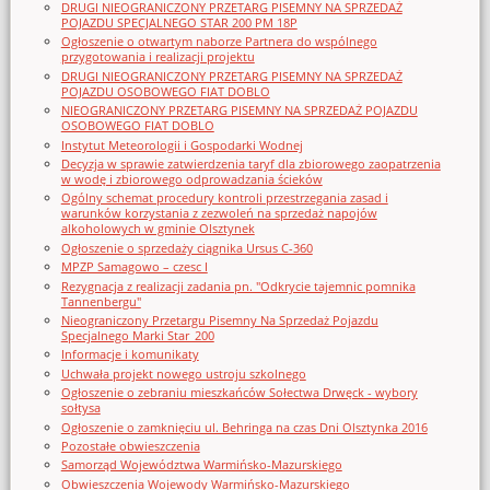
DRUGI NIEOGRANICZONY PRZETARG PISEMNY NA SPRZEDAŻ
POJAZDU SPECJALNEGO STAR 200 PM 18P
Ogłoszenie o otwartym naborze Partnera do wspólnego
przygotowania i realizacji projektu
DRUGI NIEOGRANICZONY PRZETARG PISEMNY NA SPRZEDAŻ
POJAZDU OSOBOWEGO FIAT DOBLO
NIEOGRANICZONY PRZETARG PISEMNY NA SPRZEDAŻ POJAZDU
OSOBOWEGO FIAT DOBLO
Instytut Meteorologii i Gospodarki Wodnej
Decyzja w sprawie zatwierdzenia taryf dla zbiorowego zaopatrzenia
w wodę i zbiorowego odprowadzania ścieków
Ogólny schemat procedury kontroli przestrzegania zasad i
warunków korzystania z zezwoleń na sprzedaż napojów
alkoholowych w gminie Olsztynek
Ogłoszenie o sprzedaży ciągnika Ursus C-360
MPZP Samagowo – czesc I
Rezygnacja z realizacji zadania pn. "Odkrycie tajemnic pomnika
Tannenbergu"
Nieograniczony Przetargu Pisemny Na Sprzedaż Pojazdu
Specjalnego Marki Star_200
Informacje i komunikaty
Uchwała projekt nowego ustroju szkolnego
Ogłoszenie o zebraniu mieszkańców Sołectwa Drwęck - wybory
sołtysa
Ogłoszenie o zamknięciu ul. Behringa na czas Dni Olsztynka 2016
Pozostałe obwieszczenia
Samorząd Województwa Warmińsko-Mazurskiego
Obwieszczenia Wojewody Warmińsko-Mazurskiego