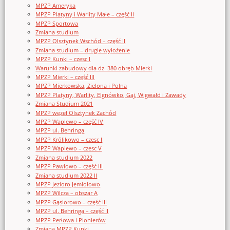
MPZP Ameryka
MPZP Platyny i Warlity Małe – część II
MPZP Sportowa
Zmiana studium
MPZP Olsztynek Wschód – część II
Zmiana studium – drugie wyłożenie
MPZP Kunki – czesc I
Warunki zabudowy dla dz. 380 obręb Mierki
MPZP Mierki – część III
MPZP Mierkowska, Zielona i Polna
MPZP Platyny, Warlity, Elgnówko, Gaj, Wigwałd i Zawady
Zmiana Studium 2021
MPZP węzeł Olsztynek Zachód
MPZP Waplewo – część IV
MPZP ul. Behringa
MPZP Królikowo – czesc I
MPZP Waplewo – czesc V
Zmiana studium 2022
MPZP Pawłowo – część III
Zmiana studium 2022 II
MPZP jezioro Jemiołowo
MPZP Wilcza – obszar A
MPZP Gąsiorowo – część III
MPZP ul. Behringa – część II
MPZP Perłowa i Pionierów
Zmiana MPZP Kunki