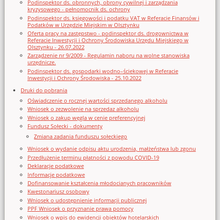
Podinspektor ds. obronnych, obrony cywilnej i zarządzania
kryzysowego - pełnomocnik ds. ochrony
Podinspektor ds. księgowości i podatku VAT w Referacie Finansów i
Podatków w Urzędzie Miejskim w Olsztynku
Oferta pracy na zastępstwo - podinspektor ds. drogownictwa w
Referacie Inwestycji i Ochrony Środowiska Urzędu Miejskiego w
Olsztynku - 26.07.2022
Zarządzenie nr 9/2009 - Regulamin naboru na wolne stanowiska
urzędnicze.
Podinspektor ds. gospodarki wodno–ściekowej w Referacie
Inwestycji i Ochrony Środowiska - 25.10.2022
Druki do pobrania
Oświadczenie o rocznej wartości sprzedanego alkoholu
Wniosek o zezwolenie na sprzedaz alkoholu
Wniosek o zakup węgla w cenie preferencyjnej
Fundusz Sołecki - dokumenty
Zmiana zadania funduszu sołeckiego
Wniosek o wydanie odpisu aktu urodzenia, małżeństwa lub zgonu
Przedłużenie terminu płatności z powodu COVID-19
Deklaracje podatkowe
Informacje podatkowe
Dofinansowanie kształcenia młodocianych pracowników
Kwestonariusz osobowy
Wniosek o udostępnienie informacji publicznej
PPF Wniosek o przyznanie prawa pomocy
Wniosek o wpis do ewidencji obiektów hotelarskich