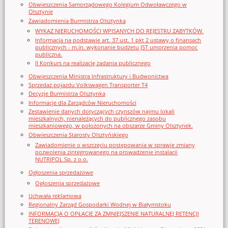
Obwieszczenia Samorządowego Kolegium Odwoławczego w
Olsztynie
Zawiadomienia Burmistrza Olsztynka
WYKAZ NIERUCHOMOŚCI WPISANYCH DO REJESTRU ZABYTKÓW.
Informacja na podstawie art. 37 ust. 1 pkt 2 ustawy o finansach
publicznych - m.in. wykonanie budżetu JST umorzenia pomoc
publiczna.
II Konkurs na realizację zadania publicznego
Obwieszczenia Ministra Infrastruktury i Budwonictwa
Sprzedaż pojazdu Volkswagen Transporter T4
Decyzje Burmistrza Olsztynka
Informacje dla Zarządców Nieruchomości
Zestawienie danych dotyczących czynszów najmu lokali
mieszkalnych, nienależących do publicznego zasobu
mieszkaniowego, w położonych na obszarze Gminy Olsztynek.
Obwieszczenia Starosty Olsztyńskiego
Zawiadomienie o wszczęciu postępowania w sprawie zmiany
pozwolenia zintegrowanego na prowadzenie instalacji
NUTRIPOL Sp. z o.o.
Ogłoszenia sprzedażowe
Ogłoszenia sprzedażowe
Uchwała reklamowa
Regionalny Zarząd Gospodarki Wodnej w Białymstoku
INFORMACJA O OPŁACIE ZA ZMNIEJSZENIE NATURALNEJ RETENCJI
TERENOWEJ