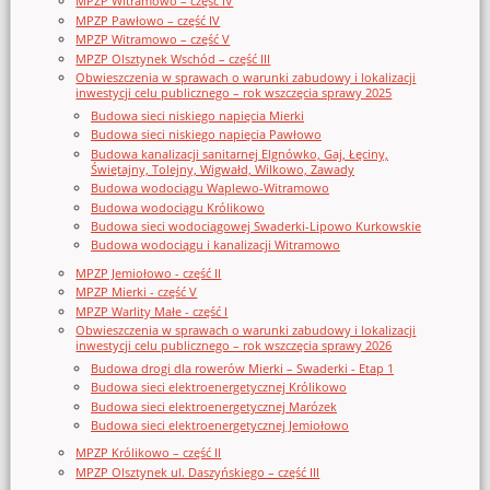
MPZP Witramowo – część IV
MPZP Pawłowo – część IV
MPZP Witramowo – część V
MPZP Olsztynek Wschód – część III
Obwieszczenia w sprawach o warunki zabudowy i lokalizacji
inwestycji celu publicznego – rok wszczęcia sprawy 2025
Budowa sieci niskiego napięcia Mierki
Budowa sieci niskiego napięcia Pawłowo
Budowa kanalizacji sanitarnej Elgnówko, Gaj, Łęciny,
Świętajny, Tolejny, Wigwałd, Wilkowo, Zawady
Budowa wodociągu Waplewo-Witramowo
Budowa wodociągu Królikowo
Budowa sieci wodociągowej Swaderki-Lipowo Kurkowskie
Budowa wodociągu i kanalizacji Witramowo
MPZP Jemiołowo - część II
MPZP Mierki - część V
MPZP Warlity Małe - część I
Obwieszczenia w sprawach o warunki zabudowy i lokalizacji
inwestycji celu publicznego – rok wszczęcia sprawy 2026
Budowa drogi dla rowerów Mierki – Swaderki - Etap 1
Budowa sieci elektroenergetycznej Królikowo
Budowa sieci elektroenergetycznej Marózek
Budowa sieci elektroenergetycznej Jemiołowo
MPZP Królikowo – część II
MPZP Olsztynek ul. Daszyńskiego – część III