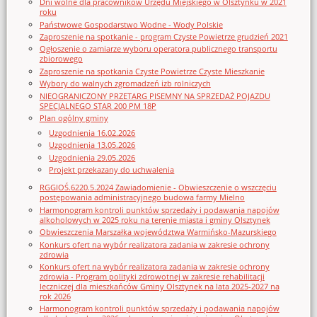
Dni wolne dla pracowników Urzędu Miejskiego w Olsztynku w 2021
roku
Państwowe Gospodarstwo Wodne - Wody Polskie
Zaproszenie na spotkanie - program Czyste Powietrze grudzień 2021
Ogłoszenie o zamiarze wyboru operatora publicznego transportu
zbiorowego
Zaproszenie na spotkania Czyste Powietrze Czyste Mieszkanie
Wybory do walnych zgromadzeń izb rolniczych
NIEOGRANICZONY PRZETARG PISEMNY NA SPRZEDAŻ POJAZDU
SPECJALNEGO STAR 200 PM 18P
Plan ogólny gminy
Uzgodnienia 16.02.2026
Uzgodnienia 13.05.2026
Uzgodnienia 29.05.2026
Projekt przekazany do uchwalenia
RGGIOŚ.6220.5.2024 Zawiadomienie - Obwieszczenie o wszczęciu
postępowania administracyjnego budowa farmy Mielno
Harmonogram kontroli punktów sprzedaży i podawania napojów
alkoholowych w 2025 roku na terenie miasta i gminy Olsztynek
Obwieszczenia Marszałka województwa Warmińsko-Mazurskiego
Konkurs ofert na wybór realizatora zadania w zakresie ochrony
zdrowia
Konkurs ofert na wybór realizatora zadania w zakresie ochrony
zdrowia - Program polityki zdrowotnej w zakresie rehabilitacji
leczniczej dla mieszkańców Gminy Olsztynek na lata 2025-2027 na
rok 2026
Harmonogram kontroli punktów sprzedaży i podawania napojów