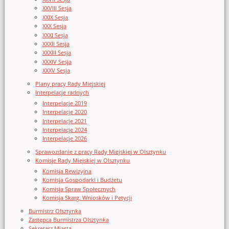
XXVIII Sesja
XXIX Sesja
XXX Sesja
XXXI Sesja
XXXII Sesja
XXXIII Sesja
XXXIV Sesja
XXXV Sesja
Plany pracy Rady Miejskiej
Interpelacje radnych
Interpelacje 2019
Interpelacje 2020
Interpelacje 2021
Interpelacje 2024
Interpelacje 2026
Sprawozdanie z pracy Rady Miejskiej w Olsztynku
Komisje Rady Miejskiej w Olsztynku
Komisja Rewizyjna
Komisja Gospodarki i Budżetu
Komisja Spraw Społecznych
Komisja Skarg, Wniosków i Petycji
Burmistrz Olsztynka
Zastępca Burmistrza Olsztynka
Sekretarz Miasta