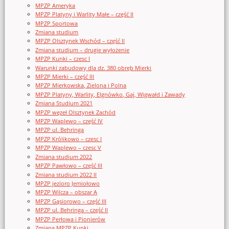
MPZP Ameryka
MPZP Platyny i Warlity Małe – część II
MPZP Sportowa
Zmiana studium
MPZP Olsztynek Wschód – część II
Zmiana studium – drugie wyłożenie
MPZP Kunki – czesc I
Warunki zabudowy dla dz. 380 obręb Mierki
MPZP Mierki – część III
MPZP Mierkowska, Zielona i Polna
MPZP Platyny, Warlity, Elgnówko, Gaj, Wigwałd i Zawady
Zmiana Studium 2021
MPZP węzeł Olsztynek Zachód
MPZP Waplewo – część IV
MPZP ul. Behringa
MPZP Królikowo – czesc I
MPZP Waplewo – czesc V
Zmiana studium 2022
MPZP Pawłowo – część III
Zmiana studium 2022 II
MPZP jezioro Jemiołowo
MPZP Wilcza – obszar A
MPZP Gąsiorowo – część III
MPZP ul. Behringa – część II
MPZP Perłowa i Pionierów
Zmiana MPZP Kunki