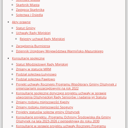
Skarbnik Miasta
Zastępca Skarbnika
Sołectwa i Osiedla
Akty prawne
Statut Gminy
Uchwały Rady Miejskiej
Rejestry uchwał Rady Miejskiej
Zarządzenia Burmistrza
Dziennik Urzędowy Województwa Warmińsko-Mazurskiego
Konsultacje społeczne
Statut Młodzieżowej Rady Miejskiej
Zmiany w statucie MRM
Podział sołectwa Łutynowo
Podział sołectwa Pawłowo
Projekt uchwały Rocznego Programu Współpracy Gminy Olsztynek z
organizacjami pozarządowymi na rok 2022
Konsultacje społeczne dotyczące projektu uchwały w sprawie
utworzenia Olsztyneckiej Rady Seniorów i nadania jej Statutu
Zmiany rodzaju miejscowości Kąpity
Zmiany rodzaju miejscowości Spoguny
Projekty statutów sołectw gminy Olsztynek
Konsultacje projektu „Programu Ochrony Środowiska dla Gminy
Olsztynek na lata 2023-2026 z perspektywą do roku 2030
Konsultacje w sprawie projektu uchwały Rocznego Programu