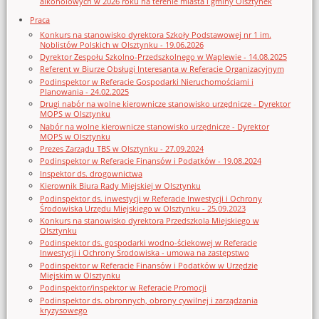
alkoholowych w 2026 roku na terenie miasta i gminy Olsztynek
Praca
Konkurs na stanowisko dyrektora Szkoły Podstawowej nr 1 im.
Noblistów Polskich w Olsztynku - 19.06.2026
Dyrektor Zespołu Szkolno-Przedszkolnego w Waplewie - 14.08.2025
Referent w Biurze Obsługi Interesanta w Referacie Organizacyjnym
Podinspektor w Referacie Gospodarki Nieruchomościami i
Planowania - 24.02.2025
Drugi nabór na wolne kierownicze stanowisko urzędnicze - Dyrektor
MOPS w Olsztynku
Nabór na wolne kierownicze stanowisko urzędnicze - Dyrektor
MOPS w Olsztynku
Prezes Zarządu TBS w Olsztynku - 27.09.2024
Podinspektor w Referacie Finansów i Podatków - 19.08.2024
Inspektor ds. drogownictwa
Kierownik Biura Rady Miejskiej w Olsztynku
Podinspektor ds. inwestycji w Referacie Inwestycji i Ochrony
Środowiska Urzędu Miejskiego w Olsztynku - 25.09.2023
Konkurs na stanowisko dyrektora Przedszkola Miejskiego w
Olsztynku
Podinspektor ds. gospodarki wodno-ściekowej w Referacie
Inwestycji i Ochrony Środowiska - umowa na zastępstwo
Podinspektor w Referacie Finansów i Podatków w Urzędzie
Miejskim w Olsztynku
Podinspektor/inspektor w Referacie Promocji
Podinspektor ds. obronnych, obrony cywilnej i zarządzania
kryzysowego