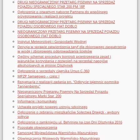
DRUGI NIEOGRANICZONY PRZETARG PISEMNY NA SPRZEDAŻ
POJAZDU SPECJALNEGO STAR 200 PM 18P
Ogłoszenie o otwartym naborze Partnera do wspólnego
przygotowania i realizacji projektu
DRUGI NIEOGRANICZONY PRZETARG PISEMNY NA SPRZEDAŻ
POJAZDU OSOBOWEGO FIAT DOBLO
NIEOGRANICZONY PRZETARG PISEMNY NA SPRZEDAŻ POJAZDU
OSOBOWEGO FIAT DOBLO
Instytut Meteorologii i Gospodarki Wodnej
Decyzja w sprawie zatwierdzenia taryf dla zbiorowego zaopatrzenia
w wodę i zbiorowego odprowadzania ścieków
Ogólny schemat procedury kontroli przestrzegania zasad i
warunków korzystania z zezwoleń na sprzedaż napojów
alkoholowych w gminie Olsztynek
Ogłoszenie o sprzedaży ciągnika Ursus C-360
MPZP Samagowo – czesc I
Rezygnacja z realizacji zadania pn. "Odkrycie tajemnic pomnika
Tannenbergu"
Nieograniczony Przetargu Pisemny Na Sprzedaż Pojazdu
Specjalnego Marki Star_200
Informacje i komunikaty
Uchwała projekt nowego ustroju szkolnego
Ogłoszenie o zebraniu mieszkańców Sołectwa Drwęck - wybory
sołtysa
Ogłoszenie o zamknięciu ul. Behringa na czas Dni Olsztynka 2016
Pozostałe obwieszczenia
Samorząd Województwa Warmińsko-Mazurskiego
Obwieszczenia Wojewody Warmińsko-Mazurskiego