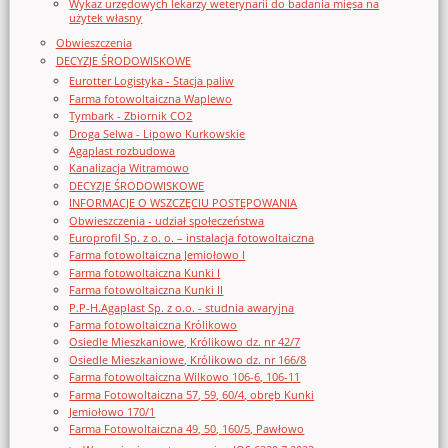
Wykaz urzędowych lekarzy weterynarii do badania mięsa na
użytek własny
Obwieszczenia
DECYZJE ŚRODOWISKOWE
Eurotter Logistyka - Stacja paliw
Farma fotowoltaiczna Waplewo
Tymbark - Zbiornik CO2
Droga Selwa - Lipowo Kurkowskie
Agaplast rozbudowa
Kanalizacja Witramowo
DECYZJE ŚRODOWISKOWE
INFORMACJE O WSZCZĘCIU POSTĘPOWANIA
Obwieszczenia - udział społeczeństwa
Europrofil Sp. z o. o. – instalacja fotowoltaiczna
Farma fotowoltaiczna Jemiołowo I
Farma fotowoltaiczna Kunki I
Farma fotowoltaiczna Kunki II
P.P-H.Agaplast Sp. z o.o. - studnia awaryjna
Farma fotowoltaiczna Królikowo
Osiedle Mieszkaniowe, Królikowo dz. nr 42/7
Osiedle Mieszkaniowe, Królikowo dz. nr 166/8
Farma fotowoltaiczna Wilkowo 106-6, 106-11
Farma Fotowoltaiczna 57, 59, 60/4, obręb Kunki
Jemiołowo 170/1
Farma Fotowoltaiczna 49, 50, 160/5, Pawłowo