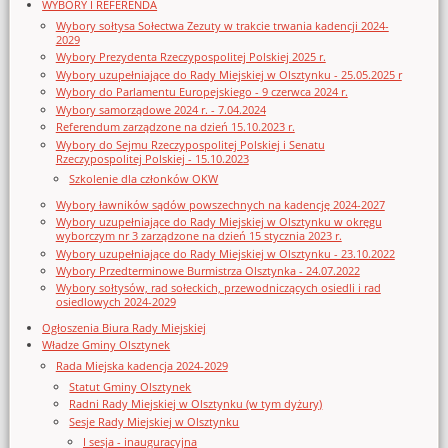
WYBORY I REFERENDA
Wybory sołtysa Sołectwa Zezuty w trakcie trwania kadencji 2024-
2029
Wybory Prezydenta Rzeczypospolitej Polskiej 2025 r.
Wybory uzupełniające do Rady Miejskiej w Olsztynku - 25.05.2025 r
Wybory do Parlamentu Europejskiego - 9 czerwca 2024 r.
Wybory samorządowe 2024 r. - 7.04.2024
Referendum zarządzone na dzień 15.10.2023 r.
Wybory do Sejmu Rzeczypospolitej Polskiej i Senatu
Rzeczypospolitej Polskiej - 15.10.2023
Szkolenie dla członków OKW
Wybory ławników sądów powszechnych na kadencję 2024-2027
Wybory uzupełniające do Rady Miejskiej w Olsztynku w okręgu
wyborczym nr 3 zarządzone na dzień 15 stycznia 2023 r.
Wybory uzupełniające do Rady Miejskiej w Olsztynku - 23.10.2022
Wybory Przedterminowe Burmistrza Olsztynka - 24.07.2022
Wybory sołtysów, rad sołeckich, przewodniczących osiedli i rad
osiedlowych 2024-2029
Ogłoszenia Biura Rady Miejskiej
Władze Gminy Olsztynek
Rada Miejska kadencja 2024-2029
Statut Gminy Olsztynek
Radni Rady Miejskiej w Olsztynku (w tym dyżury)
Sesje Rady Miejskiej w Olsztynku
I sesja - inauguracyjna