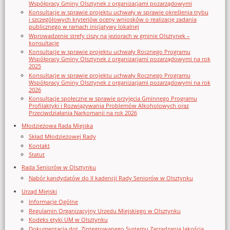
Współpracy Gminy Olsztynek z organizacjami pozarządowymi
Konsultacje w sprawie projektu uchwały w sprawie określenia trybu
i szczegółowych kryteriów oceny wniosków o realizację zadania
publicznego w ramach inicjatywy lokalnej
Wprowadzenie strefy ciszy na jeziorach w gminie Olsztynek –
konsultacje
Konsultacje w sprawie projektu uchwały Rocznego Programu
Współpracy Gminy Olsztynek z organizacjami pozarządowymi na rok
2025
Konsultacje w sprawie projektu uchwały Rocznego Programu
Współpracy Gminy Olsztynek z organizacjami pozarządowymi na rok
2026
Konsultacje społeczne w sprawie przyjęcia Gminnego Programu
Profilaktyki i Rozwiązywania Problemów Alkoholowych oraz
Przeciwdziałania Narkomanii na rok 2026
Młodzieżowa Rada Miejska
Skład Młodzieżowej Rady
Kontakt
Statut
Rada Seniorów w Olsztynku
Nabór kandydatów do II kadencji Rady Seniorów w Olsztynku
Urząd Miejski
Informacje Ogólne
Regulamin Organizacyjny Urzedu Miejskiego w Olsztynku
Kodeks etyki UM w Olsztynku
Dokumentacja dot. Zintegrowanego Systemu Zarządzania Jakością