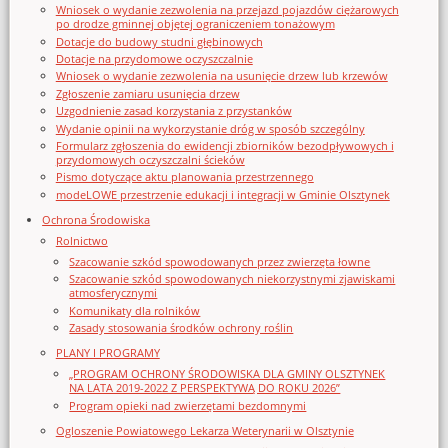
Wniosek o wydanie zezwolenia na przejazd pojazdów ciężarowych
po drodze gminnej objętej ograniczeniem tonażowym
Dotacje do budowy studni głębinowych
Dotacje na przydomowe oczyszczalnie
Wniosek o wydanie zezwolenia na usunięcie drzew lub krzewów
Zgłoszenie zamiaru usunięcia drzew
Uzgodnienie zasad korzystania z przystanków
Wydanie opinii na wykorzystanie dróg w sposób szczególny
Formularz zgłoszenia do ewidencji zbiorników bezodpływowych i
przydomowych oczyszczalni ścieków
Pismo dotyczące aktu planowania przestrzennego
modeLOWE przestrzenie edukacji i integracji w Gminie Olsztynek
Ochrona Środowiska
Rolnictwo
Szacowanie szkód spowodowanych przez zwierzęta łowne
Szacowanie szkód spowodowanych niekorzystnymi zjawiskami
atmosferycznymi
Komunikaty dla rolników
Zasady stosowania środków ochrony roślin
PLANY I PROGRAMY
„PROGRAM OCHRONY ŚRODOWISKA DLA GMINY OLSZTYNEK
NA LATA 2019-2022 Z PERSPEKTYWĄ DO ROKU 2026”
Program opieki nad zwierzętami bezdomnymi
Ogloszenie Powiatowego Lekarza Weterynarii w Olsztynie