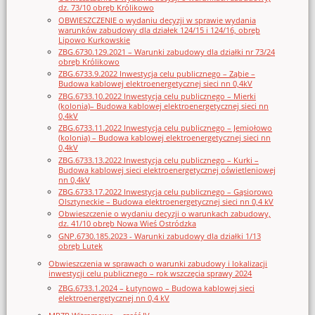
dz. 73/10 obręb Królikowo
OBWIESZCZENIE o wydaniu decyzji w sprawie wydania
warunków zabudowy dla działek 124/15 i 124/16, obręb
Lipowo Kurkowskie
ZBG.6730.129.2021 – Warunki zabudowy dla działki nr 73/24
obręb Królikowo
ZBG.6733.9.2022 Inwestycja celu publicznego – Ząbie –
Budowa kablowej elektroenergetycznej sieci nn 0,4kV
ZBG.6733.10.2022 Inwestycja celu publicznego – Mierki
(kolonia)– Budowa kablowej elektroenergetycznej sieci nn
0,4kV
ZBG.6733.11.2022 Inwestycja celu publicznego – Jemiołowo
(kolonia) – Budowa kablowej elektroenergetycznej sieci nn
0,4kV
ZBG.6733.13.2022 Inwestycja celu publicznego – Kurki –
Budowa kablowej sieci elektroenergetycznej oświetleniowej
nn 0,4kV
ZBG.6733.17.2022 Inwestycja celu publicznego – Gąsiorowo
Olsztyneckie – Budowa elektroenergetycznej sieci nn 0,4 kV
Obwieszczenie o wydaniu decyzji o warunkach zabudowy,
dz. 41/10 obręb Nowa Wieś Ostródzka
GNP.6730.185.2023 - Warunki zabudowy dla działki 1/13
obręb Lutek
Obwieszczenia w sprawach o warunki zabudowy i lokalizacji
inwestycji celu publicznego – rok wszczęcia sprawy 2024
ZBG.6733.1.2024 – Łutynowo – Budowa kablowej sieci
elektroenergetycznej nn 0,4 kV