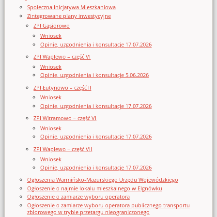
Społeczna Inicjatywa Mieszkaniowa
Zintegrowane plany inwestycyjne
ZPI Gąsiorowo
Wniosek
Opinie, uzgodnienia i konsultacje 17.07.2026
ZPI Waplewo – część VI
Wniosek
Opinie, uzgodnienia i konsultacje 5.06.2026
ZPI Łutynowo – część II
Wniosek
Opinie, uzgodnienia i konsultacje 17.07.2026
ZPI Witramowo – część VI
Wniosek
Opinie, uzgodnienia i konsultacje 17.07.2026
ZPI Waplewo – część VII
Wniosek
Opinie, uzgodnienia i konsultacje 17.07.2026
Ogłoszenia Warmińsko-Mazurskiego Urzędu Wojewódzkiego
Ogłoszenie o najmie lokalu mieszkalnego w Elgnówku
Ogłoszenie o zamiarze wyboru operatora
Ogłoszenie o zamiarze wyboru operatora publicznego transportu
zbiorowego w trybie przetargu nieograniczonego