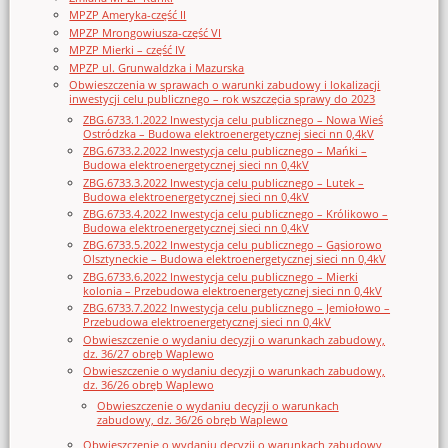
MPZP Ameryka-część II
MPZP Mrongowiusza-część VI
MPZP Mierki – część IV
MPZP ul. Grunwaldzka i Mazurska
Obwieszczenia w sprawach o warunki zabudowy i lokalizacji
inwestycji celu publicznego – rok wszczęcia sprawy do 2023
ZBG.6733.1.2022 Inwestycja celu publicznego – Nowa Wieś
Ostródzka – Budowa elektroenergetycznej sieci nn 0,4kV
ZBG.6733.2.2022 Inwestycja celu publicznego – Mańki –
Budowa elektroenergetycznej sieci nn 0,4kV
ZBG.6733.3.2022 Inwestycja celu publicznego – Lutek –
Budowa elektroenergetycznej sieci nn 0,4kV
ZBG.6733.4.2022 Inwestycja celu publicznego – Królikowo –
Budowa elektroenergetycznej sieci nn 0,4kV
ZBG.6733.5.2022 Inwestycja celu publicznego – Gąsiorowo
Olsztyneckie – Budowa elektroenergetycznej sieci nn 0,4kV
ZBG.6733.6.2022 Inwestycja celu publicznego – Mierki
kolonia – Przebudowa elektroenergetycznej sieci nn 0,4kV
ZBG.6733.7.2022 Inwestycja celu publicznego – Jemiołowo –
Przebudowa elektroenergetycznej sieci nn 0,4kV
Obwieszczenie o wydaniu decyzji o warunkach zabudowy,
dz. 36/27 obręb Waplewo
Obwieszczenie o wydaniu decyzji o warunkach zabudowy,
dz. 36/26 obręb Waplewo
Obwieszczenie o wydaniu decyzji o warunkach
zabudowy, dz. 36/26 obręb Waplewo
Obwieszczenie o wydaniu decyzji o warunkach zabudowy,