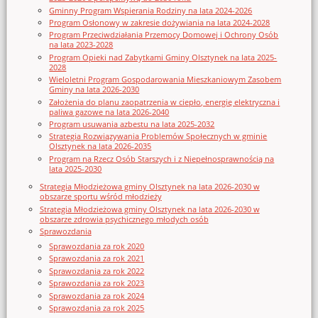
Gminny Program Wspierania Rodziny na lata 2024-2026
Program Osłonowy w zakresie dożywiania na lata 2024-2028
Program Przeciwdziałania Przemocy Domowej i Ochrony Osób
na lata 2023-2028
Program Opieki nad Zabytkami Gminy Olsztynek na lata 2025-
2028
Wieloletni Program Gospodarowania Mieszkaniowym Zasobem
Gminy na lata 2026-2030
Założenia do planu zaopatrzenia w ciepło, energię elektryczna i
paliwa gazowe na lata 2026-2040
Program usuwania azbestu na lata 2025-2032
Strategia Rozwiązywania Problemów Społecznych w gminie
Olsztynek na lata 2026-2035
Program na Rzecz Osób Starszych i z Niepełnosprawnością na
lata 2025-2030
Strategia Młodzieżowa gminy Olsztynek na lata 2026-2030 w
obszarze sportu wśród młodzieży
Strategia Młodzieżowa gminy Olsztynek na lata 2026-2030 w
obszarze zdrowia psychicznego młodych osób
Sprawozdania
Sprawozdania za rok 2020
Sprawozdania za rok 2021
Sprawozdania za rok 2022
Sprawozdania za rok 2023
Sprawozdania za rok 2024
Sprawozdania za rok 2025