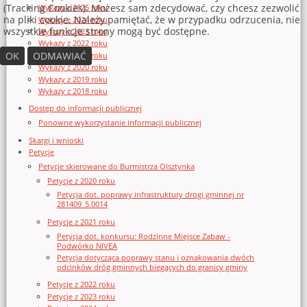
(Tracking Cookies). Możesz sam zdecydować, czy chcesz zezwolić
Wykazy z 2025 roku
na pliki cookie. Należy pamiętać, że w przypadku odrzucenia, nie
Wykazy z 2024 roku
wszystkie funkcje strony mogą być dostępne.
Wykazy z 2023 roku
Wykazy z 2022 roku
OK
ODMAWIAĆ
Wykazy z 2021 roku
Wykazy z 2020 roku
Wykazy z 2019 roku
Wykazy z 2018 roku
Dostęp do informacji publicznej
Ponowne wykorzystanie informacji publicznej
Skargi i wnioski
Petycje
Petycje skierowane do Burmistrza Olsztynka
Petycje z 2020 roku
Petycja dot. poprawy infrastruktury drogi gminnej nr
281409_5.0014
Petycje z 2021 roku
Petycja dot. konkursu: Rodzinne Miejsce Zabaw -
Podwórko NIVEA
Petycja dotycząca poprawy stanu i oznakowania dwóch
odcinków dróg gminnych biegących do granicy gminy
Petycje z 2022 roku
Petycje z 2023 roku