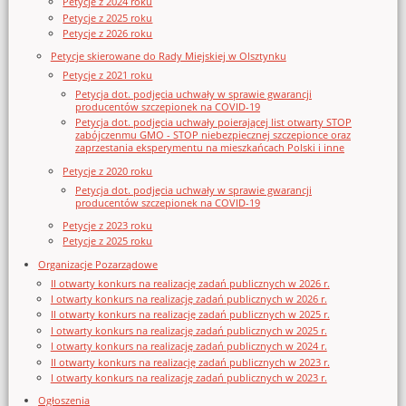
Petycje z 2024 roku
Petycje z 2025 roku
Petycje z 2026 roku
Petycje skierowane do Rady Miejskiej w Olsztynku
Petycje z 2021 roku
Petycja dot. podjęcia uchwały w sprawie gwarancji
producentów szczepionek na COVID-19
Petycja dot. podjęcia uchwały poierającej list otwarty STOP
zabójczenmu GMO - STOP niebezpiecznej szczepionce oraz
zaprzestania eksperymentu na mieszkańcach Polski i inne
Petycje z 2020 roku
Petycja dot. podjęcia uchwały w sprawie gwarancji
producentów szczepionek na COVID-19
Petycje z 2023 roku
Petycje z 2025 roku
Organizacje Pozarządowe
II otwarty konkurs na realizację zadań publicznych w 2026 r.
I otwarty konkurs na realizację zadań publicznych w 2026 r.
II otwarty konkurs na realizację zadań publicznych w 2025 r.
I otwarty konkurs na realizację zadań publicznych w 2025 r.
I otwarty konkurs na realizację zadań publicznych w 2024 r.
II otwarty konkurs na realizację zadań publicznych w 2023 r.
I otwarty konkurs na realizację zadań publicznych w 2023 r.
Ogłoszenia