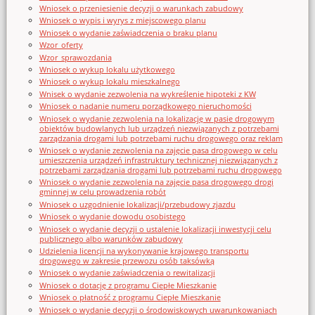
Wniosek o przeniesienie decyzji o warunkach zabudowy
Wniosek o wypis i wyrys z miejscowego planu
Wniosek o wydanie zaświadczenia o braku planu
Wzor_oferty
Wzor_sprawozdania
Wniosek o wykup lokalu użytkowego
Wniosek o wykup lokalu mieszkalnego
Wnisek o wydanie zezwolenia na wykreślenie hipoteki z KW
Wniosek o nadanie numeru porządkowego nieruchomości
Wniosek o wydanie zezwolenia na lokalizację w pasie drogowym
obiektów budowlanych lub urządzeń niezwiązanych z potrzebami
zarządzania drogami lub potrzebami ruchu drogowego oraz reklam
Wniosek o wydanie zezwolenia na zajęcie pasa drogowego w celu
umieszczenia urządzeń infrastruktury technicznej niezwiązanych z
potrzebami zarządzania drogami lub potrzebami ruchu drogowego
Wniosek o wydanie zezwolenia na zajęcie pasa drogowego drogi
gminnej w celu prowadzenia robót
Wniosek o uzgodnienie lokalizacji/przebudowy zjazdu
Wniosek o wydanie dowodu osobistego
Wniosek o wydanie decyzji o ustalenie lokalizacji inwestycji celu
publicznego albo warunków zabudowy
Udzielenia licencji na wykonywanie krajowego transportu
drogowego w zakresie przewozu osób taksówką
Wniosek o wydanie zaświadczenia o rewitalizacji
Wniosek o dotację z programu Ciepłe Mieszkanie
Wniosek o płatność z programu Ciepłe Mieszkanie
Wniosek o wydanie decyzji o środowiskowych uwarunkowaniach