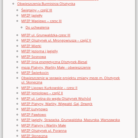
Obwieszczenia Burmistrza Olsztynka
Świętajny – część III
MPZP Jagiełły
MPZP Waplewo – czesc III
Do uchwalenia
MPZP ul. Grunwaldzka-czesc III
MPZP Olsztynek ul. Mrongowiusza – część V
MPZP Mierki
MPZP Jeziorna i Jagielly
MPZP Sosnowa
MPZP linia energetyczna Olsztynek-Biesal
mpzp Platyny, Warlity Małe - obwieszczenie
MPZP Świerkocin
Obwieszczenie w sprawie projektu zmiany mpzp m. Olsztynek
ul. Słoneczna
MPZP Lipowo Kurkowskie – czesc II
MPZP Jemiołowo – część II
MPZP ul. Leśna do węzła Olsztynek Wschód
MPZP Platyny, Warlity, Wigwałd, Gaj, Drwęck
MPZP Łutynowo
MPZP Pawłowo
MPZP Jagielly, Strazacka, Grunwaldzka, Mazurska, Warszawska
MPZP Platyny i Warlity Małe
MPZP Olsztynek ul. Poranna
MPZP Słoneczna