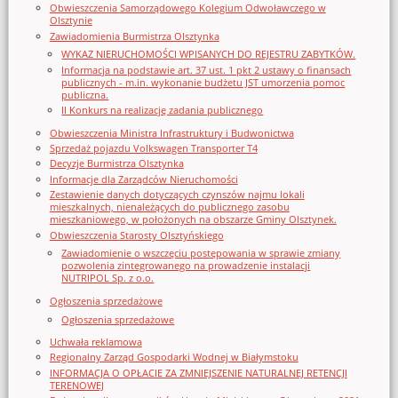
Obwieszczenia Samorządowego Kolegium Odwoławczego w
Olsztynie
Zawiadomienia Burmistrza Olsztynka
WYKAZ NIERUCHOMOŚCI WPISANYCH DO REJESTRU ZABYTKÓW.
Informacja na podstawie art. 37 ust. 1 pkt 2 ustawy o finansach
publicznych - m.in. wykonanie budżetu JST umorzenia pomoc
publiczna.
II Konkurs na realizację zadania publicznego
Obwieszczenia Ministra Infrastruktury i Budwonictwa
Sprzedaż pojazdu Volkswagen Transporter T4
Decyzje Burmistrza Olsztynka
Informacje dla Zarządców Nieruchomości
Zestawienie danych dotyczących czynszów najmu lokali
mieszkalnych, nienależących do publicznego zasobu
mieszkaniowego, w położonych na obszarze Gminy Olsztynek.
Obwieszczenia Starosty Olsztyńskiego
Zawiadomienie o wszczęciu postępowania w sprawie zmiany
pozwolenia zintegrowanego na prowadzenie instalacji
NUTRIPOL Sp. z o.o.
Ogłoszenia sprzedażowe
Ogłoszenia sprzedażowe
Uchwała reklamowa
Regionalny Zarząd Gospodarki Wodnej w Białymstoku
INFORMACJA O OPŁACIE ZA ZMNIEJSZENIE NATURALNEJ RETENCJI
TERENOWEJ