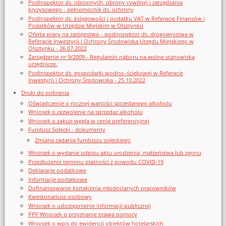
Podinspektor ds. obronnych, obrony cywilnej i zarządzania
kryzysowego - pełnomocnik ds. ochrony
Podinspektor ds. księgowości i podatku VAT w Referacie Finansów i
Podatków w Urzędzie Miejskim w Olsztynku
Oferta pracy na zastępstwo - podinspektor ds. drogownictwa w
Referacie Inwestycji i Ochrony Środowiska Urzędu Miejskiego w
Olsztynku - 26.07.2022
Zarządzenie nr 9/2009 - Regulamin naboru na wolne stanowiska
urzędnicze.
Podinspektor ds. gospodarki wodno–ściekowej w Referacie
Inwestycji i Ochrony Środowiska - 25.10.2022
Druki do pobrania
Oświadczenie o rocznej wartości sprzedanego alkoholu
Wniosek o zezwolenie na sprzedaz alkoholu
Wniosek o zakup węgla w cenie preferencyjnej
Fundusz Sołecki - dokumenty
Zmiana zadania funduszu sołeckiego
Wniosek o wydanie odpisu aktu urodzenia, małżeństwa lub zgonu
Przedłużenie terminu płatności z powodu COVID-19
Deklaracje podatkowe
Informacje podatkowe
Dofinansowanie kształcenia młodocianych pracowników
Kwestonariusz osobowy
Wniosek o udostępnienie informacji publicznej
PPF Wniosek o przyznanie prawa pomocy
Wniosek o wpis do ewidencji obiektów hotelarskich