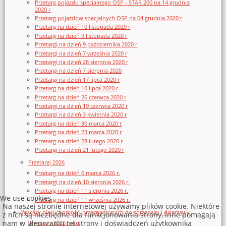
Przetarg pojazdu specjalnego OSP - STAR 200 na 14 grudnia
2020 r
Przetarg pojazdów specjalnych OSP na 04 grudnia 2020 r
Przetarg na dzień 10 listopada 2020 r
Przetarg na dzień 9 listopada 2020 r
Przetargi na dzień 9 października 2020 r
Przetargi na dzień 7 września 2020 r
Przetargi na dzień 28 sierpnia 2020 r
Przetargi na dzień 7 sierpnia 2020
Przetargi na dzień 17 lipca 2020 r
Przetarg na dzień 10 lipca 2020 r
Przetarg na dzień 26 czerwca 2020 r
Przetargi na dzień 19 czerwca 2020 r
Przetargi na dzień 3 kwietnia 2020 r
Przetarg na dzień 30 marca 2020 r
Przetarg na dzień 23 marca 2020 r
Przetarg na dzień 28 lutego 2020 r
Przetargi na dzień 21 lutego 2020 r
Przetargi 2026
Przetarg na dzień 6 marca 2026 r.
Przetargi na dzień 10 sierpnia 2026 r.
Przetarg na dzień 11 sierpnia 2026 r.
We use cookies
Przetarg na dzień 11 września 2026 r.
Na naszej stronie internetowej używamy plików cookie. Niektóre
Wykazy nieruchomości przeznaczonych do sprzedaży i dzierżawy
z nich są niezbędne dla funkcjonowania strony, inne pomagają
nam w ulepszaniu tej strony i doświadczeń użytkownika
Wykazy z 2026 roku