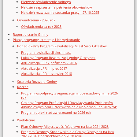
Pierwsze oświadczenie radnego
Na dzień zaprzestania pełnienia obowiązków
Na dzień rozwiązania stosunku pracy - 27.10.2025
Oświadczenia - 2026 rok
Oświadczenia za rok 2025
Raport o stanie Gminy
Plany, programy, strategie i ich wykonanie
Ponadlokalny Program Rewitalizacji Miast Sieci Cittaslow
Program rewitalizacji sieci miast
Lokalny Program Rewitalizacji gminy Olsztynek
Aktualizacja LPR – październik 2016
Aktualizacja LPR – lipiec 2017
Aktualizacja LPR – czerwiec 2018
Strategia Rozwoju Gminy
Roczne
Program współpracy z organizacjami pozarządowymi na 2026
rok
Gminny Program Profilaktyki i Rozwiązywania Problemów
Alkoholowych oraz Przeciwdziałania Narkomanii na 2026 rok
Program opieki nad zwierzętami na 2026 rok
Wieloletnie
Plan Odnowy Miejscowości Waplewo na lata 2021-2028
Program Ochrony Środowiska dla Gminy Olsztynek na lata
2023-2026 z perspektywą do 2030 roku