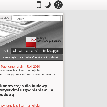
PANEL
.
Przełącz do wersji mobilnej
.
Tryb nocny: Ten tryb ustawia niski
.
Mobilny
Tryb
DOSTĘPNOŚCI
nocny
zukaj
SZUKAJ
pności
Ułatwienia dla osób niesłyszących
nia zewnętrzne - Rada Miejska w Olsztynku
Publiczne - arch
Rok 2020
 kanalizacji sanitarnej dla
ministracyjnymi, w tym pozwoleniem na
wykonawczego dla budowy
wszystkimi uzgodnieniami, a
 budowę
 kanalizacji sanitarnej dla