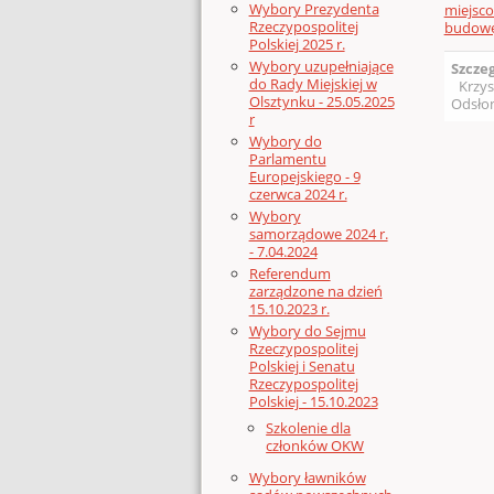
Wybory Prezydenta
miejsco
Rzeczypospolitej
budow
Polskiej 2025 r.
Wybory uzupełniające
Szcze
do Rady Miejskiej w
Krzys
Olsztynku - 25.05.2025
Odsłon
r
Wybory do
Parlamentu
Europejskiego - 9
czerwca 2024 r.
Wybory
samorządowe 2024 r.
- 7.04.2024
Referendum
zarządzone na dzień
15.10.2023 r.
Wybory do Sejmu
Rzeczypospolitej
Polskiej i Senatu
Rzeczypospolitej
Polskiej - 15.10.2023
Szkolenie dla
członków OKW
Wybory ławników