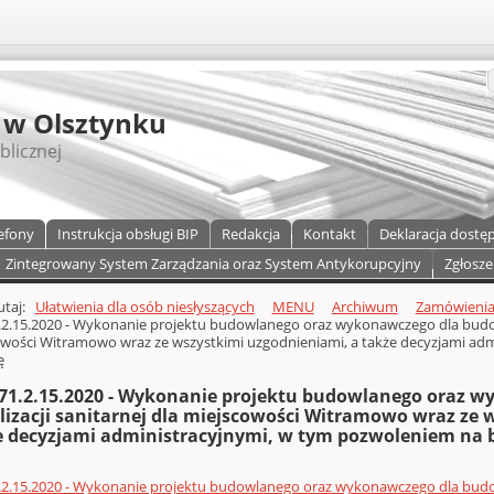
S
 w Olsztynku
blicznej
efony
Instrukcja obsługi BIP
Redakcja
Kontakt
Deklaracja dostę
Zintegrowany System Zarządzania oraz System Antykorupcyjny
Zgłosze
a)
zawartości
tutaj:
Ułatwienia dla osób niesłyszących
MENU
Archiwum
Zamówienia 
.2.15.2020 - Wykonanie projektu budowlanego oraz wykonawczego dla budowy
wości Witramowo wraz ze wszystkimi uzgodnieniami, a także decyzjami ad
ę
271.2.15.2020 - Wykonanie projektu budowlanego oraz 
lizacji sanitarnej dla miejscowości Witramowo wraz ze 
e decyzjami administracyjnymi, w tym pozwoleniem na
.2.15.2020 - Wykonanie projektu budowlanego oraz wykonawczego dla budowy