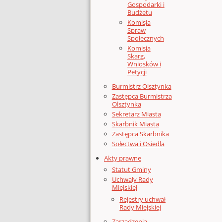
Gospodarki i
Budżetu
Komisja
Spraw
Społecznych
Komisja
Skarg,
Wniosków i
Petycji
Burmistrz Olsztynka
Zastępca Burmistrza
Olsztynka
Sekretarz Miasta
Skarbnik Miasta
Zastępca Skarbnika
Sołectwa i Osiedla
Akty prawne
Statut Gminy
Uchwały Rady
Miejskiej
Rejestry uchwał
Rady Miejskiej
Zarządzenia