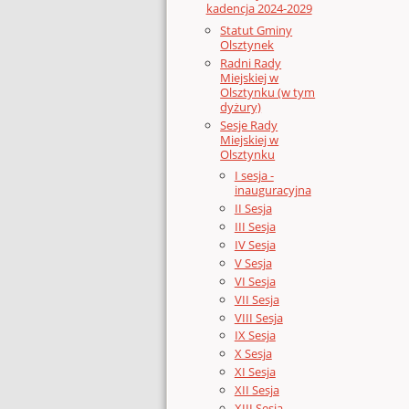
kadencja 2024-2029
Statut Gminy
Olsztynek
Radni Rady
Miejskiej w
Olsztynku (w tym
dyżury)
Sesje Rady
Miejskiej w
Olsztynku
I sesja -
inauguracyjna
II Sesja
III Sesja
IV Sesja
V Sesja
VI Sesja
VII Sesja
VIII Sesja
IX Sesja
X Sesja
XI Sesja
XII Sesja
XIII Sesja