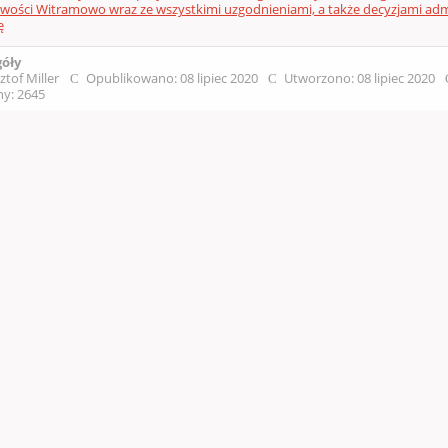
wości Witramowo wraz ze wszystkimi uzgodnieniami, a także decyzjami ad
ę
góły
ztof Miller
Opublikowano: 08 lipiec 2020
Utworzono: 08 lipiec 2020
y: 2645