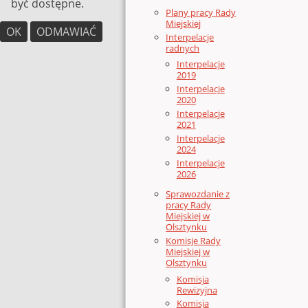
być dostępne.
Plany pracy Rady
Miejskiej
OK
ODMAWIAĆ
Interpelacje
radnych
Interpelacje
2019
Interpelacje
2020
Interpelacje
2021
Interpelacje
2024
Interpelacje
2026
Sprawozdanie z
pracy Rady
Miejskiej w
Olsztynku
Komisje Rady
Miejskiej w
Olsztynku
Komisja
Rewizyjna
Komisja