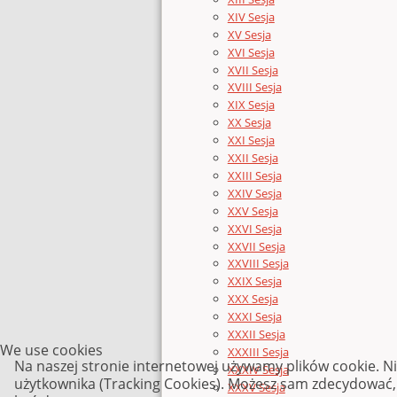
XIV Sesja
XV Sesja
XVI Sesja
XVII Sesja
XVIII Sesja
XIX Sesja
XX Sesja
XXI Sesja
XXII Sesja
XXIII Sesja
XXIV Sesja
XXV Sesja
XXVI Sesja
XXVII Sesja
XXVIII Sesja
XXIX Sesja
XXX Sesja
XXXI Sesja
XXXII Sesja
We use cookies
XXXIII Sesja
Na naszej stronie internetowej używamy plików cookie. N
XXXIV Sesja
użytkownika (Tracking Cookies). Możesz sam zdecydować, c
XXXV Sesja