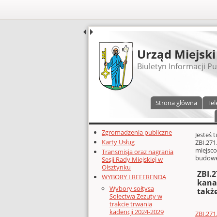
UDOSTĘPNIJ
Urząd Miejski
Biuletyn Informacji Pu
Menu główne
Strona główna
Tel
Dodatkowe zasoby (lewa kolumn
Zgromadzenia publiczne
Głównej 
Jesteś 
Karty Usług
ZBI.271
miejsco
Transmisja oraz nagrania
budow
Sesji Rady Miejskiej w
Olsztynku
ZBI.
WYBORY I REFERENDA
kana
Wybory sołtysa
takż
Sołectwa Zezuty w
trakcie trwania
kadencji 2024-2029
ZBI.271