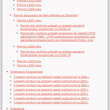
Petycje z 2024 roku
Petycje z 2025 roku
Petycje z 2026 roku
Petycje skierowane do Rady Miejskiej w Olsztynku
Petycje z 2021 roku
Petycja dot. podjęcia uchwały w sprawie gwarancji
producentów szczepionek na COVID-19
Petycja dot. podjęcia uchwały poierającej list otwarty STOP
zabójczenmu GMO - STOP niebezpiecznej szczepionce oraz
zaprzestania eksperymentu na mieszkańcach Polski i inne
Petycje z 2020 roku
Petycja dot. podjęcia uchwały w sprawie gwarancji
producentów szczepionek na COVID-19
Petycje z 2023 roku
Petycje z 2025 roku
Organizacje Pozarządowe
II otwarty konkurs na realizację zadań publicznych w 2026 r.
I otwarty konkurs na realizację zadań publicznych w 2026 r.
II otwarty konkurs na realizację zadań publicznych w 2025 r.
I otwarty konkurs na realizację zadań publicznych w 2025 r.
I otwarty konkurs na realizację zadań publicznych w 2024 r.
II otwarty konkurs na realizację zadań publicznych w 2023 r.
I otwarty konkurs na realizację zadań publicznych w 2023 r.
Ogłoszenia