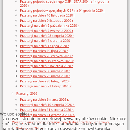
Przetarg pojazdu specjalnego OSP - STAR 200 na 14 grudnia
2020 r
Przetarg pojazdów specjalnych OSP na 04 grudnia 2020 r
Przetarg na dzień 10 listopada 2020 r
Przetarg na dzień 9 listopada 2020 r
Przetargi na dzień 9 października 2020 r
Przetargi na dzień 7 września 2020 r
Przetargi na dzień 28 sierpnia 2020 r
Przetargi na dzień 7 sierpnia 2020
Przetargi na dzień 17 lipca 2020 r
Przetarg na dzień 10 lipca 2020 r
Przetarg na dzień 26 czerwca 2020 r
Przetargi na dzień 19 czerwca 2020 r
Przetargi na dzień 3 kwietnia 2020 r
Przetarg na dzień 30 marca 2020 r
Przetarg na dzień 23 marca 2020 r
Przetarg na dzień 28 lutego 2020 r
Przetargi na dzień 21 lutego 2020 r
Przetargi 2026
Przetarg na dzień 6 marca 2026 r.
Przetargi na dzień 10 sierpnia 2026 r.
Przetarg na dzień 11 sierpnia 2026 r.
We use cookies
Przetarg na dzień 11 września 2026 r.
Na naszej stronie internetowej używamy plików cookie. Niektóre
Wykazy nieruchomości przeznaczonych do sprzedaży i dzierżawy
z nich są niezbędne dla funkcjonowania strony, inne pomagają
nam w ulepszaniu tej strony i doświadczeń użytkownika
Wykazy z 2026 roku