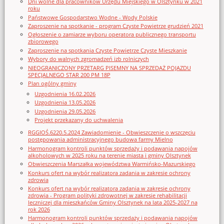
Dni wolne dla pracowników Urzędu Miejskiego w Olsztynku w 2021
roku
Państwowe Gospodarstwo Wodne - Wody Polskie
Zaproszenie na spotkanie - program Czyste Powietrze grudzień 2021
Ogłoszenie o zamiarze wyboru operatora publicznego transportu
zbiorowego
Zaproszenie na spotkania Czyste Powietrze Czyste Mieszkanie
Wybory do walnych zgromadzeń izb rolniczych
NIEOGRANICZONY PRZETARG PISEMNY NA SPRZEDAŻ POJAZDU
SPECJALNEGO STAR 200 PM 18P
Plan ogólny gminy
Uzgodnienia 16.02.2026
Uzgodnienia 13.05.2026
Uzgodnienia 29.05.2026
Projekt przekazany do uchwalenia
RGGIOŚ.6220.5.2024 Zawiadomienie - Obwieszczenie o wszczęciu
postępowania administracyjnego budowa farmy Mielno
Harmonogram kontroli punktów sprzedaży i podawania napojów
alkoholowych w 2025 roku na terenie miasta i gminy Olsztynek
Obwieszczenia Marszałka województwa Warmińsko-Mazurskiego
Konkurs ofert na wybór realizatora zadania w zakresie ochrony
zdrowia
Konkurs ofert na wybór realizatora zadania w zakresie ochrony
zdrowia - Program polityki zdrowotnej w zakresie rehabilitacji
leczniczej dla mieszkańców Gminy Olsztynek na lata 2025-2027 na
rok 2026
Harmonogram kontroli punktów sprzedaży i podawania napojów