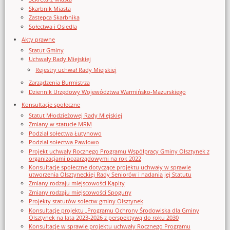
Skarbnik Miasta
Zastępca Skarbnika
Sołectwa i Osiedla
Akty prawne
Statut Gminy
Uchwały Rady Miejskiej
Rejestry uchwał Rady Miejskiej
Zarządzenia Burmistrza
Dziennik Urzędowy Województwa Warmińsko-Mazurskiego
Konsultacje społeczne
Statut Młodzieżowej Rady Miejskiej
Zmiany w statucie MRM
Podział sołectwa Łutynowo
Podział sołectwa Pawłowo
Projekt uchwały Rocznego Programu Współpracy Gminy Olsztynek z
organizacjami pozarządowymi na rok 2022
Konsultacje społeczne dotyczące projektu uchwały w sprawie
utworzenia Olsztyneckiej Rady Seniorów i nadania jej Statutu
Zmiany rodzaju miejscowości Kąpity
Zmiany rodzaju miejscowości Spoguny
Projekty statutów sołectw gminy Olsztynek
Konsultacje projektu „Programu Ochrony Środowiska dla Gminy
Olsztynek na lata 2023-2026 z perspektywą do roku 2030
Konsultacje w sprawie projektu uchwały Rocznego Programu