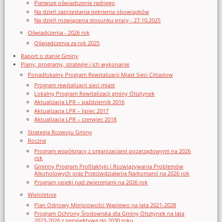
Pierwsze oświadczenie radnego
Na dzień zaprzestania pełnienia obowiązków
Na dzień rozwiązania stosunku pracy - 27.10.2025
Oświadczenia - 2026 rok
Oświadczenia za rok 2025
Raport o stanie Gminy
Plany, programy, strategie i ich wykonanie
Ponadlokalny Program Rewitalizacji Miast Sieci Cittaslow
Program rewitalizacji sieci miast
Lokalny Program Rewitalizacji gminy Olsztynek
Aktualizacja LPR – październik 2016
Aktualizacja LPR – lipiec 2017
Aktualizacja LPR – czerwiec 2018
Strategia Rozwoju Gminy
Roczne
Program współpracy z organizacjami pozarządowymi na 2026
rok
Gminny Program Profilaktyki i Rozwiązywania Problemów
Alkoholowych oraz Przeciwdziałania Narkomanii na 2026 rok
Program opieki nad zwierzętami na 2026 rok
Wieloletnie
Plan Odnowy Miejscowości Waplewo na lata 2021-2028
Program Ochrony Środowiska dla Gminy Olsztynek na lata
2023-2026 z perspektywą do 2030 roku