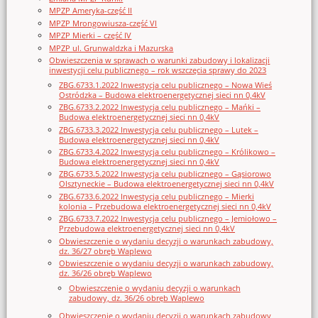
MPZP Ameryka-część II
MPZP Mrongowiusza-część VI
MPZP Mierki – część IV
MPZP ul. Grunwaldzka i Mazurska
Obwieszczenia w sprawach o warunki zabudowy i lokalizacji
inwestycji celu publicznego – rok wszczęcia sprawy do 2023
ZBG.6733.1.2022 Inwestycja celu publicznego – Nowa Wieś
Ostródzka – Budowa elektroenergetycznej sieci nn 0,4kV
ZBG.6733.2.2022 Inwestycja celu publicznego – Mańki –
Budowa elektroenergetycznej sieci nn 0,4kV
ZBG.6733.3.2022 Inwestycja celu publicznego – Lutek –
Budowa elektroenergetycznej sieci nn 0,4kV
ZBG.6733.4.2022 Inwestycja celu publicznego – Królikowo –
Budowa elektroenergetycznej sieci nn 0,4kV
ZBG.6733.5.2022 Inwestycja celu publicznego – Gąsiorowo
Olsztyneckie – Budowa elektroenergetycznej sieci nn 0,4kV
ZBG.6733.6.2022 Inwestycja celu publicznego – Mierki
kolonia – Przebudowa elektroenergetycznej sieci nn 0,4kV
ZBG.6733.7.2022 Inwestycja celu publicznego – Jemiołowo –
Przebudowa elektroenergetycznej sieci nn 0,4kV
Obwieszczenie o wydaniu decyzji o warunkach zabudowy,
dz. 36/27 obręb Waplewo
Obwieszczenie o wydaniu decyzji o warunkach zabudowy,
dz. 36/26 obręb Waplewo
Obwieszczenie o wydaniu decyzji o warunkach
zabudowy, dz. 36/26 obręb Waplewo
Obwieszczenie o wydaniu decyzji o warunkach zabudowy,