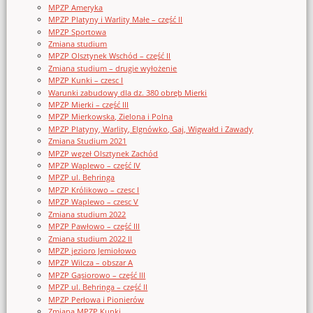
MPZP Ameryka
MPZP Platyny i Warlity Małe – część II
MPZP Sportowa
Zmiana studium
MPZP Olsztynek Wschód – część II
Zmiana studium – drugie wyłożenie
MPZP Kunki – czesc I
Warunki zabudowy dla dz. 380 obręb Mierki
MPZP Mierki – część III
MPZP Mierkowska, Zielona i Polna
MPZP Platyny, Warlity, Elgnówko, Gaj, Wigwałd i Zawady
Zmiana Studium 2021
MPZP węzeł Olsztynek Zachód
MPZP Waplewo – część IV
MPZP ul. Behringa
MPZP Królikowo – czesc I
MPZP Waplewo – czesc V
Zmiana studium 2022
MPZP Pawłowo – część III
Zmiana studium 2022 II
MPZP jezioro Jemiołowo
MPZP Wilcza – obszar A
MPZP Gąsiorowo – część III
MPZP ul. Behringa – część II
MPZP Perłowa i Pionierów
Zmiana MPZP Kunki