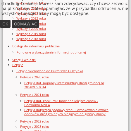
(Tracking Cookies). Możesz sam zdecydować, czy chcesz zezwolić
Wykazy z 2025 roku
na pliki cookie. Należy pamiętać, że w przypadku odrzucenia, nie
Wykazy z 2024 roku
wszystkie funkcje strony mogą być dostępne.
Wykazy z 2023 roku
Wykazy z 2022 roku
OK
ODMAWIAĆ
Wykazy z 2021 roku
Wykazy z 2020 roku
Wykazy z 2019 roku
Wykazy z 2018 roku
Dostęp do informacji publicznej
Ponowne wykorzystanie informacji publicznej
Skargi i wnioski
Petycje
Petycje skierowane do Burmistrza Olsztynka
Petycje z 2020 roku
Petycja dot. poprawy infrastruktury drogi gminnej nr
281409_5.0014
Petycje z 2021 roku
Petycja dot. konkursu: Rodzinne Miejsce Zabaw -
Podwórko NIVEA
Petycja dotycząca poprawy stanu i oznakowania dwóch
odcinków dróg gminnych biegących do granicy gminy
Petycje z 2022 roku
Petycje z 2023 roku