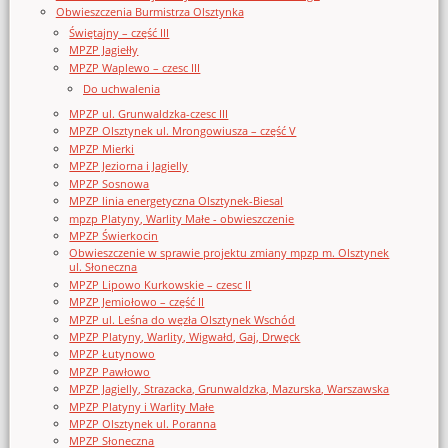
Obwieszczenia Burmistrza Olsztynka
Świętajny – część III
MPZP Jagiełły
MPZP Waplewo – czesc III
Do uchwalenia
MPZP ul. Grunwaldzka-czesc III
MPZP Olsztynek ul. Mrongowiusza – część V
MPZP Mierki
MPZP Jeziorna i Jagielly
MPZP Sosnowa
MPZP linia energetyczna Olsztynek-Biesal
mpzp Platyny, Warlity Małe - obwieszczenie
MPZP Świerkocin
Obwieszczenie w sprawie projektu zmiany mpzp m. Olsztynek
ul. Słoneczna
MPZP Lipowo Kurkowskie – czesc II
MPZP Jemiołowo – część II
MPZP ul. Leśna do węzła Olsztynek Wschód
MPZP Platyny, Warlity, Wigwałd, Gaj, Drwęck
MPZP Łutynowo
MPZP Pawłowo
MPZP Jagielly, Strazacka, Grunwaldzka, Mazurska, Warszawska
MPZP Platyny i Warlity Małe
MPZP Olsztynek ul. Poranna
MPZP Słoneczna