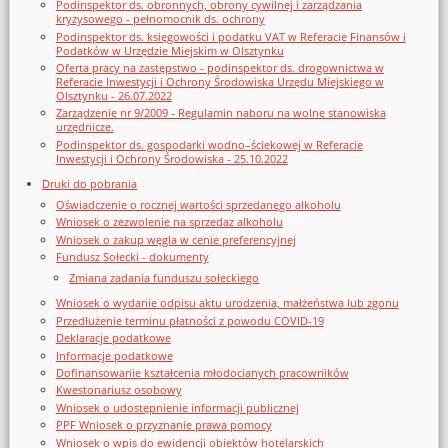
Podinspektor ds. obronnych, obrony cywilnej i zarządzania
kryzysowego - pełnomocnik ds. ochrony
Podinspektor ds. księgowości i podatku VAT w Referacie Finansów i
Podatków w Urzędzie Miejskim w Olsztynku
Oferta pracy na zastępstwo - podinspektor ds. drogownictwa w
Referacie Inwestycji i Ochrony Środowiska Urzędu Miejskiego w
Olsztynku - 26.07.2022
Zarządzenie nr 9/2009 - Regulamin naboru na wolne stanowiska
urzędnicze.
Podinspektor ds. gospodarki wodno–ściekowej w Referacie
Inwestycji i Ochrony Środowiska - 25.10.2022
Druki do pobrania
Oświadczenie o rocznej wartości sprzedanego alkoholu
Wniosek o zezwolenie na sprzedaz alkoholu
Wniosek o zakup węgla w cenie preferencyjnej
Fundusz Sołecki - dokumenty
Zmiana zadania funduszu sołeckiego
Wniosek o wydanie odpisu aktu urodzenia, małżeństwa lub zgonu
Przedłużenie terminu płatności z powodu COVID-19
Deklaracje podatkowe
Informacje podatkowe
Dofinansowanie kształcenia młodocianych pracowników
Kwestonariusz osobowy
Wniosek o udostępnienie informacji publicznej
PPF Wniosek o przyznanie prawa pomocy
Wniosek o wpis do ewidencji obiektów hotelarskich