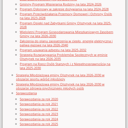
Gminny Program Wspierania Rodziny na lata 2024-2026
Program Osłonowy w zakresie dożywiania na lata 2024-2028
Program Przeciwdziałania Przemocy Domowej i Ochrony Osób
na lata 2023-2028
Program Opieki nad Zabytkami Gminy Olsztynek na lata 2025-
2028
Wieloletni Program Gospodarowania Mieszkaniowym Zasobem
Gminy na lata 2026-2030
Założenia do planu zaopatrzenia w ciepło, energię elektryczna i
paliwa gazowe na lata 2026-2040
Program usuwania azbestu na lata 2025-2032
Strategia Rozwiązywania Problemów Społecznych w gminie
Olsztynek na lata 2026-2035
Program na Rzecz Osób Starszych i z Niepełnosprawnością na
lata 2025-2030
Strategia Młodzieżowa gminy Olsztynek na lata 2026-2030 w
obszarze sportu wśród młodzieży
Strategia Młodzieżowa gminy Olsztynek na lata 2026-2030 w
obszarze zdrowia psychicznego młodych osób
Sprawozdania
Sprawozdania za rok 2020
Sprawozdania za rok 2021
Sprawozdania za rok 2022
Sprawozdania za rok 2023
Sprawozdania za rok 2024
Sprawozdania za rok 2025