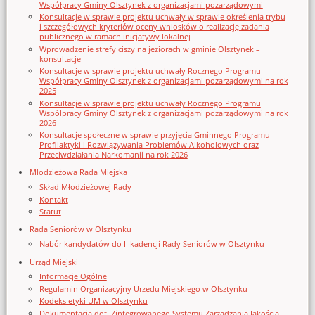
Współpracy Gminy Olsztynek z organizacjami pozarządowymi
Konsultacje w sprawie projektu uchwały w sprawie określenia trybu
i szczegółowych kryteriów oceny wniosków o realizację zadania
publicznego w ramach inicjatywy lokalnej
Wprowadzenie strefy ciszy na jeziorach w gminie Olsztynek –
konsultacje
Konsultacje w sprawie projektu uchwały Rocznego Programu
Współpracy Gminy Olsztynek z organizacjami pozarządowymi na rok
2025
Konsultacje w sprawie projektu uchwały Rocznego Programu
Współpracy Gminy Olsztynek z organizacjami pozarządowymi na rok
2026
Konsultacje społeczne w sprawie przyjęcia Gminnego Programu
Profilaktyki i Rozwiązywania Problemów Alkoholowych oraz
Przeciwdziałania Narkomanii na rok 2026
Młodzieżowa Rada Miejska
Skład Młodzieżowej Rady
Kontakt
Statut
Rada Seniorów w Olsztynku
Nabór kandydatów do II kadencji Rady Seniorów w Olsztynku
Urząd Miejski
Informacje Ogólne
Regulamin Organizacyjny Urzedu Miejskiego w Olsztynku
Kodeks etyki UM w Olsztynku
Dokumentacja dot. Zintegrowanego Systemu Zarządzania Jakością