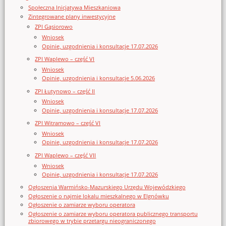
Społeczna Inicjatywa Mieszkaniowa
Zintegrowane plany inwestycyjne
ZPI Gąsiorowo
Wniosek
Opinie, uzgodnienia i konsultacje 17.07.2026
ZPI Waplewo – część VI
Wniosek
Opinie, uzgodnienia i konsultacje 5.06.2026
ZPI Łutynowo – część II
Wniosek
Opinie, uzgodnienia i konsultacje 17.07.2026
ZPI Witramowo – część VI
Wniosek
Opinie, uzgodnienia i konsultacje 17.07.2026
ZPI Waplewo – część VII
Wniosek
Opinie, uzgodnienia i konsultacje 17.07.2026
Ogłoszenia Warmińsko-Mazurskiego Urzędu Wojewódzkiego
Ogłoszenie o najmie lokalu mieszkalnego w Elgnówku
Ogłoszenie o zamiarze wyboru operatora
Ogłoszenie o zamiarze wyboru operatora publicznego transportu
zbiorowego w trybie przetargu nieograniczonego