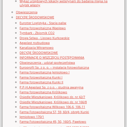
Wykaz urzędowych lekarzy weterynarii do badania mięsa na
użytek własny
Obwieszczenia
DECYZJE ŚRODOWISKOWE
Eurotter Logistyka - Stacja paliw
Farma fotowoltaiczna Waplewo
Tymbark - Zbiornik CO2
Droga Selwa - Lipowo Kurkowskie
Agaplast rozbudowa
Kanalizacja Witramowo
DECYZJE ŚRODOWISKOWE
INFORMACJE O WSZCZĘCIU POSTĘPOWANIA
Obwieszczenia - udział społeczeństwa
Europrofil Sp. z o. o. – instalacja fotowoltaiczna
Farma fotowoltaiczna Jemiołowo I
Farma fotowoltaiczna Kunki I
Farma fotowoltaiczna Kunki II
P.P-H.Agaplast Sp. z o.o. - studnia awaryjna
Farma fotowoltaiczna Królikowo
Osiedle Mieszkaniowe, Królikowo dz. nr 42/7
Osiedle Mieszkaniowe, Królikowo dz. nr 166/8
Farma fotowoltaiczna Wilkowo 106-6, 106-11
Farma Fotowoltaiczna 57, 59, 60/4, obręb Kunki
Jemiołowo 170/1
Farma Fotowoltaiczna 49, 50, 160/5, Pawłowo