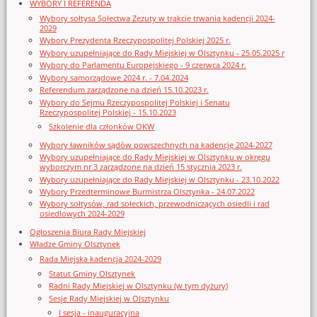
WYBORY I REFERENDA
Wybory sołtysa Sołectwa Zezuty w trakcie trwania kadencji 2024-
2029
Wybory Prezydenta Rzeczypospolitej Polskiej 2025 r.
Wybory uzupełniające do Rady Miejskiej w Olsztynku - 25.05.2025 r
Wybory do Parlamentu Europejskiego - 9 czerwca 2024 r.
Wybory samorządowe 2024 r. - 7.04.2024
Referendum zarządzone na dzień 15.10.2023 r.
Wybory do Sejmu Rzeczypospolitej Polskiej i Senatu
Rzeczypospolitej Polskiej - 15.10.2023
Szkolenie dla członków OKW
Wybory ławników sądów powszechnych na kadencję 2024-2027
Wybory uzupełniające do Rady Miejskiej w Olsztynku w okręgu
wyborczym nr 3 zarządzone na dzień 15 stycznia 2023 r.
Wybory uzupełniające do Rady Miejskiej w Olsztynku - 23.10.2022
Wybory Przedterminowe Burmistrza Olsztynka - 24.07.2022
Wybory sołtysów, rad sołeckich, przewodniczących osiedli i rad
osiedlowych 2024-2029
Ogłoszenia Biura Rady Miejskiej
Władze Gminy Olsztynek
Rada Miejska kadencja 2024-2029
Statut Gminy Olsztynek
Radni Rady Miejskiej w Olsztynku (w tym dyżury)
Sesje Rady Miejskiej w Olsztynku
I sesja - inauguracyjna