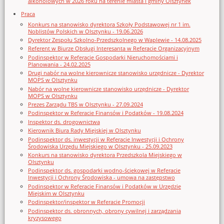
alkoholowych w 2026 roku na terenie miasta i gminy Olsztynek
Praca
Konkurs na stanowisko dyrektora Szkoły Podstawowej nr 1 im.
Noblistów Polskich w Olsztynku - 19.06.2026
Dyrektor Zespołu Szkolno-Przedszkolnego w Waplewie - 14.08.2025
Referent w Biurze Obsługi Interesanta w Referacie Organizacyjnym
Podinspektor w Referacie Gospodarki Nieruchomościami i
Planowania - 24.02.2025
Drugi nabór na wolne kierownicze stanowisko urzędnicze - Dyrektor
MOPS w Olsztynku
Nabór na wolne kierownicze stanowisko urzędnicze - Dyrektor
MOPS w Olsztynku
Prezes Zarządu TBS w Olsztynku - 27.09.2024
Podinspektor w Referacie Finansów i Podatków - 19.08.2024
Inspektor ds. drogownictwa
Kierownik Biura Rady Miejskiej w Olsztynku
Podinspektor ds. inwestycji w Referacie Inwestycji i Ochrony
Środowiska Urzędu Miejskiego w Olsztynku - 25.09.2023
Konkurs na stanowisko dyrektora Przedszkola Miejskiego w
Olsztynku
Podinspektor ds. gospodarki wodno-ściekowej w Referacie
Inwestycji i Ochrony Środowiska - umowa na zastępstwo
Podinspektor w Referacie Finansów i Podatków w Urzędzie
Miejskim w Olsztynku
Podinspektor/inspektor w Referacie Promocji
Podinspektor ds. obronnych, obrony cywilnej i zarządzania
kryzysowego