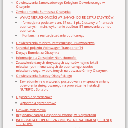
Obwieszczenia Samorządowego Kolegium Odwoławczego w
Olsztynie
Zawiadomienia Burmistrza Olsztynka
WYKAZ NIERUCHOMOŚCI WPISANYCH DO REJESTRU ZABYTKÓW.
Informacja na podstawie art. 37 ust. 1 pkt 2 ustawy o finansach
publicznych - m.in. wykonanie budżetu JST umorzenia pomoc
publiczna.
II Konkurs na realizację zadania publicznego
Obwieszczenia Ministra Infrastruktury i Budwonictwa
Sprzedaż pojazdu Volkswagen Transporter T4
Decyzje Burmistrza Olsztynka
Informacje dla Zarządców Nieruchomości
Zestawienie danych dotyczących czynszów najmu lokali
mieszkalnych, nienależących do publicznego zasobu
mieszkaniowego, w położonych na obszarze Gminy Olsztynek.
Obwieszczenia Starosty Olsztyńskiego
Zawiadomienie o wszczęciu postępowania w sprawie zmiany
pozwolenia zintegrowanego na prowadzenie instalacji
NUTRIPOL Sp. z o.o.
Ogłoszenia sprzedażowe
Ogłoszenia sprzedażowe
Uchwała reklamowa
Regionalny Zarząd Gospodarki Wodnej w Białymstoku
INFORMACJA O OPŁACIE ZA ZMNIEJSZENIE NATURALNEJ RETENCJI
TERENOWEJ