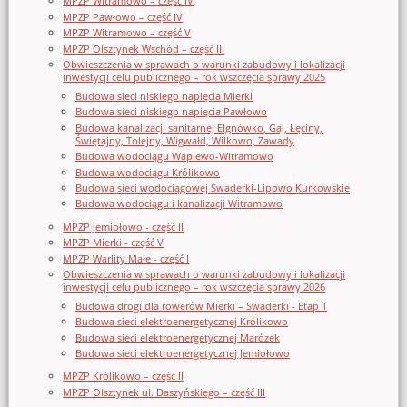
MPZP Witramowo – część IV
MPZP Pawłowo – część IV
MPZP Witramowo – część V
MPZP Olsztynek Wschód – część III
Obwieszczenia w sprawach o warunki zabudowy i lokalizacji
inwestycji celu publicznego – rok wszczęcia sprawy 2025
Budowa sieci niskiego napięcia Mierki
Budowa sieci niskiego napięcia Pawłowo
Budowa kanalizacji sanitarnej Elgnówko, Gaj, Łęciny,
Świętajny, Tolejny, Wigwałd, Wilkowo, Zawady
Budowa wodociągu Waplewo-Witramowo
Budowa wodociągu Królikowo
Budowa sieci wodociągowej Swaderki-Lipowo Kurkowskie
Budowa wodociągu i kanalizacji Witramowo
MPZP Jemiołowo - część II
MPZP Mierki - część V
MPZP Warlity Małe - część I
Obwieszczenia w sprawach o warunki zabudowy i lokalizacji
inwestycji celu publicznego – rok wszczęcia sprawy 2026
Budowa drogi dla rowerów Mierki – Swaderki - Etap 1
Budowa sieci elektroenergetycznej Królikowo
Budowa sieci elektroenergetycznej Marózek
Budowa sieci elektroenergetycznej Jemiołowo
MPZP Królikowo – część II
MPZP Olsztynek ul. Daszyńskiego – część III