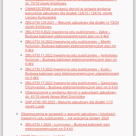
dz. 73/10 obręb Królikowo
OBWIESZCZENIE o wydaniu decyzji w sprawie wydania
warunków zabudowy dla działek 124/15 i 124/16, obręb
Lipowo Kurkowskie
ZBG.6730.129.2021 – Warunki zabudowy dla działki nr 73/24
obręb Królikowo
ZBG.6733.9.2022 Inwestycja celu publicznego – Ząbie –
Budowa kablowej elektroenergetycznej sieci nn 0,4kV
ZBG.6733.10.2022 Inwestycja celu publicznego – Mierki
(kolonia)– Budowa kablowej elektroenergetycznej sieci nn
0,4kV
ZBG.6733.11.2022 Inwestycja celu publicznego – Jemiołowo
(kolonia) – Budowa kablowej elektroenergetycznej sieci nn
0,4kV
ZBG.6733.13.2022 Inwestycja celu publicznego – Kurki –
Budowa kablowej sieci elektroenergetycznej oświetleniowej
nn 0,4kV
ZBG.6733.17.2022 Inwestycja celu publicznego – Gąsiorowo
Olsztyneckie – Budowa elektroenergetycznej sieci nn 0,4 kV
Obwieszczenie o wydaniu decyzji o warunkach zabudowy,
dz. 41/10 obręb Nowa Wieś Ostródzka
GNP.6730.185.2023 - Warunki zabudowy dla działki 1/13
obręb Lutek
Obwieszczenia w sprawach o warunki zabudowy i lokalizacji
inwestycji celu publicznego – rok wszczęcia sprawy 2024
ZBG.6733.1.2024 – Łutynowo – Budowa kablowej sieci
elektroenergetycznej nn 0,4 kV