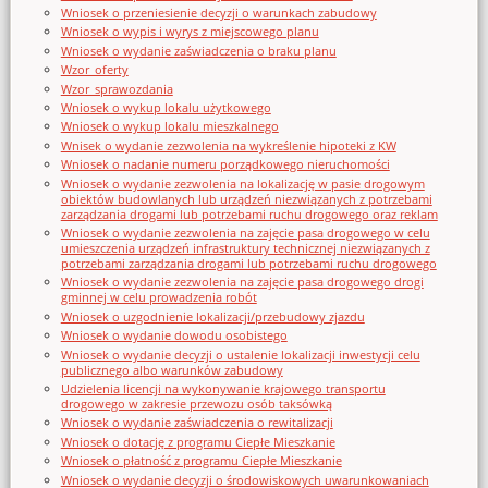
Wniosek o przeniesienie decyzji o warunkach zabudowy
Wniosek o wypis i wyrys z miejscowego planu
Wniosek o wydanie zaświadczenia o braku planu
Wzor_oferty
Wzor_sprawozdania
Wniosek o wykup lokalu użytkowego
Wniosek o wykup lokalu mieszkalnego
Wnisek o wydanie zezwolenia na wykreślenie hipoteki z KW
Wniosek o nadanie numeru porządkowego nieruchomości
Wniosek o wydanie zezwolenia na lokalizację w pasie drogowym
obiektów budowlanych lub urządzeń niezwiązanych z potrzebami
zarządzania drogami lub potrzebami ruchu drogowego oraz reklam
Wniosek o wydanie zezwolenia na zajęcie pasa drogowego w celu
umieszczenia urządzeń infrastruktury technicznej niezwiązanych z
potrzebami zarządzania drogami lub potrzebami ruchu drogowego
Wniosek o wydanie zezwolenia na zajęcie pasa drogowego drogi
gminnej w celu prowadzenia robót
Wniosek o uzgodnienie lokalizacji/przebudowy zjazdu
Wniosek o wydanie dowodu osobistego
Wniosek o wydanie decyzji o ustalenie lokalizacji inwestycji celu
publicznego albo warunków zabudowy
Udzielenia licencji na wykonywanie krajowego transportu
drogowego w zakresie przewozu osób taksówką
Wniosek o wydanie zaświadczenia o rewitalizacji
Wniosek o dotację z programu Ciepłe Mieszkanie
Wniosek o płatność z programu Ciepłe Mieszkanie
Wniosek o wydanie decyzji o środowiskowych uwarunkowaniach