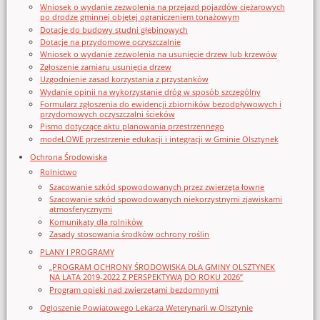
Wniosek o wydanie zezwolenia na przejazd pojazdów ciężarowych
po drodze gminnej objętej ograniczeniem tonażowym
Dotacje do budowy studni głębinowych
Dotacje na przydomowe oczyszczalnie
Wniosek o wydanie zezwolenia na usunięcie drzew lub krzewów
Zgłoszenie zamiaru usunięcia drzew
Uzgodnienie zasad korzystania z przystanków
Wydanie opinii na wykorzystanie dróg w sposób szczególny
Formularz zgłoszenia do ewidencji zbiorników bezodpływowych i
przydomowych oczyszczalni ścieków
Pismo dotyczące aktu planowania przestrzennego
modeLOWE przestrzenie edukacji i integracji w Gminie Olsztynek
Ochrona Środowiska
Rolnictwo
Szacowanie szkód spowodowanych przez zwierzęta łowne
Szacowanie szkód spowodowanych niekorzystnymi zjawiskami
atmosferycznymi
Komunikaty dla rolników
Zasady stosowania środków ochrony roślin
PLANY I PROGRAMY
„PROGRAM OCHRONY ŚRODOWISKA DLA GMINY OLSZTYNEK
NA LATA 2019-2022 Z PERSPEKTYWĄ DO ROKU 2026”
Program opieki nad zwierzętami bezdomnymi
Ogloszenie Powiatowego Lekarza Weterynarii w Olsztynie