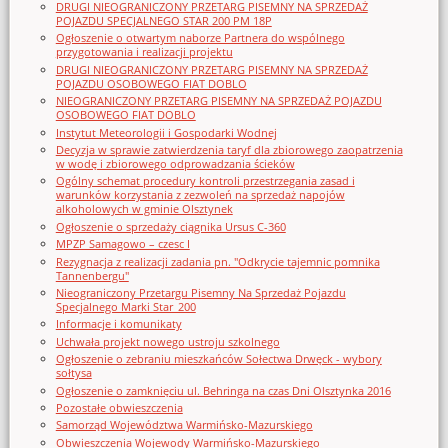
DRUGI NIEOGRANICZONY PRZETARG PISEMNY NA SPRZEDAŻ
POJAZDU SPECJALNEGO STAR 200 PM 18P
Ogłoszenie o otwartym naborze Partnera do wspólnego
przygotowania i realizacji projektu
DRUGI NIEOGRANICZONY PRZETARG PISEMNY NA SPRZEDAŻ
POJAZDU OSOBOWEGO FIAT DOBLO
NIEOGRANICZONY PRZETARG PISEMNY NA SPRZEDAŻ POJAZDU
OSOBOWEGO FIAT DOBLO
Instytut Meteorologii i Gospodarki Wodnej
Decyzja w sprawie zatwierdzenia taryf dla zbiorowego zaopatrzenia
w wodę i zbiorowego odprowadzania ścieków
Ogólny schemat procedury kontroli przestrzegania zasad i
warunków korzystania z zezwoleń na sprzedaż napojów
alkoholowych w gminie Olsztynek
Ogłoszenie o sprzedaży ciągnika Ursus C-360
MPZP Samagowo – czesc I
Rezygnacja z realizacji zadania pn. "Odkrycie tajemnic pomnika
Tannenbergu"
Nieograniczony Przetargu Pisemny Na Sprzedaż Pojazdu
Specjalnego Marki Star_200
Informacje i komunikaty
Uchwała projekt nowego ustroju szkolnego
Ogłoszenie o zebraniu mieszkańców Sołectwa Drwęck - wybory
sołtysa
Ogłoszenie o zamknięciu ul. Behringa na czas Dni Olsztynka 2016
Pozostałe obwieszczenia
Samorząd Województwa Warmińsko-Mazurskiego
Obwieszczenia Wojewody Warmińsko-Mazurskiego