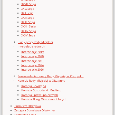
XXVIII Sesja
XXIX Sesja
XXX Sesja
XXXI Sesja
XXXII Sesja
XXXIII Sesja
XXXIV Sesja
XXXV Sesja
Plany pracy Rady Miejskiej
Interpelacje radnych
Interpelacje 2019
Interpelacje 2020
Interpelacje 2021
Interpelacje 2024
Interpelacje 2026
Sprawozdanie z pracy Rady Miejskiej w Olsztynku
Komisje Rady Miejskiej w Olsztynku
Komisja Rewizyjna
Komisja Gospodarki i Budżetu
Komisja Spraw Społecznych
Komisja Skarg, Wniosków i Petycji
Burmistrz Olsztynka
Zastępca Burmistrza Olsztynka
Sekretarz Miasta