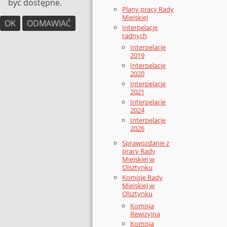
być dostępne.
Plany pracy Rady
Miejskiej
OK
ODMAWIAĆ
Interpelacje
radnych
Interpelacje
2019
Interpelacje
2020
Interpelacje
2021
Interpelacje
2024
Interpelacje
2026
Sprawozdanie z
pracy Rady
Miejskiej w
Olsztynku
Komisje Rady
Miejskiej w
Olsztynku
Komisja
Rewizyjna
Komisja