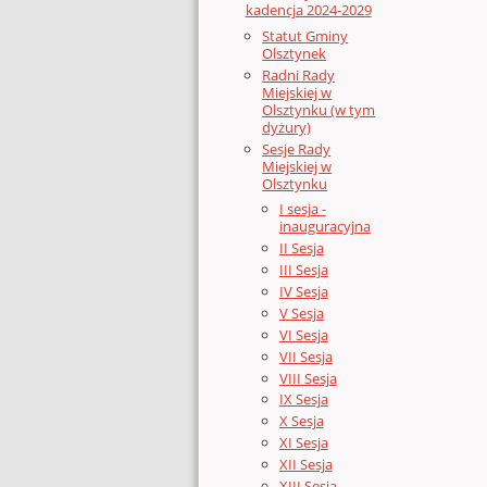
kadencja 2024-2029
Statut Gminy
Olsztynek
Radni Rady
Miejskiej w
Olsztynku (w tym
dyżury)
Sesje Rady
Miejskiej w
Olsztynku
I sesja -
inauguracyjna
II Sesja
III Sesja
IV Sesja
V Sesja
VI Sesja
VII Sesja
VIII Sesja
IX Sesja
X Sesja
XI Sesja
XII Sesja
XIII Sesja