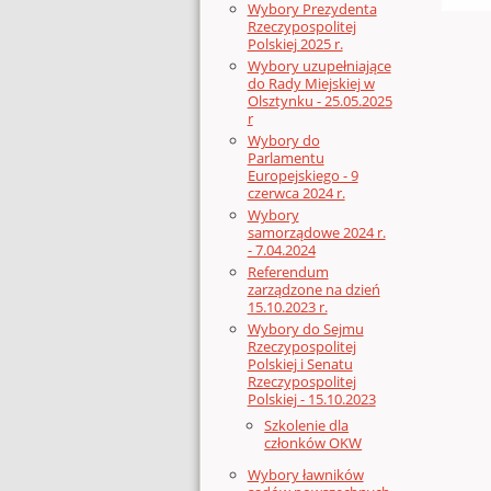
Wybory Prezydenta
Rzeczypospolitej
Polskiej 2025 r.
Wybory uzupełniające
do Rady Miejskiej w
Olsztynku - 25.05.2025
r
Wybory do
Parlamentu
Europejskiego - 9
czerwca 2024 r.
Wybory
samorządowe 2024 r.
- 7.04.2024
Referendum
zarządzone na dzień
15.10.2023 r.
Wybory do Sejmu
Rzeczypospolitej
Polskiej i Senatu
Rzeczypospolitej
Polskiej - 15.10.2023
Szkolenie dla
członków OKW
Wybory ławników