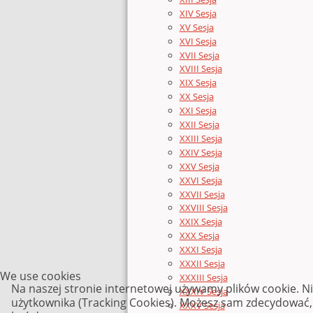
XIV Sesja
XV Sesja
XVI Sesja
XVII Sesja
XVIII Sesja
XIX Sesja
XX Sesja
XXI Sesja
XXII Sesja
XXIII Sesja
XXIV Sesja
XXV Sesja
XXVI Sesja
XXVII Sesja
XXVIII Sesja
XXIX Sesja
XXX Sesja
XXXI Sesja
XXXII Sesja
We use cookies
XXXIII Sesja
Na naszej stronie internetowej używamy plików cookie. N
XXXIV Sesja
użytkownika (Tracking Cookies). Możesz sam zdecydować, c
XXXV Sesja