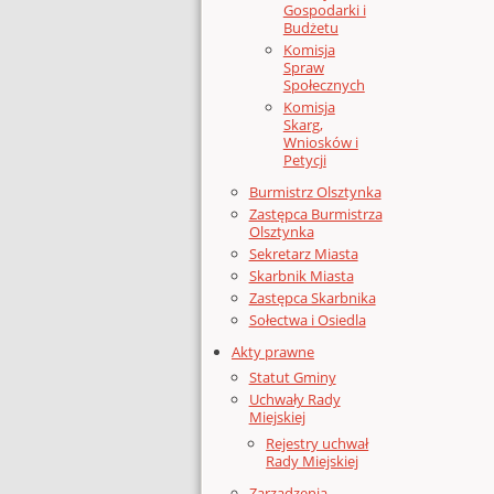
Gospodarki i
Budżetu
Komisja
Spraw
Społecznych
Komisja
Skarg,
Wniosków i
Petycji
Burmistrz Olsztynka
Zastępca Burmistrza
Olsztynka
Sekretarz Miasta
Skarbnik Miasta
Zastępca Skarbnika
Sołectwa i Osiedla
Akty prawne
Statut Gminy
Uchwały Rady
Miejskiej
Rejestry uchwał
Rady Miejskiej
Zarządzenia