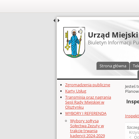
UDOSTĘPNIJ
Urząd Miejski
Biuletyn Informacji Pu
Menu główne
Strona główna
Tel
Dodatkowe zasoby (lewa kolumn
Zgromadzenia publiczne
Głównej 
Jesteś 
Karty Usług
Planowa
Transmisja oraz nagrania
Inspe
Sesji Rady Miejskiej w
Olsztynku
WYBORY I REFERENDA
Inspekt
Wybory sołtysa
Sołectwa Zezuty w
Szcze
trakcie trwania
Krzys
kadencji 2024-2029
Od