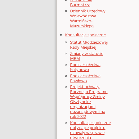
Burmistrza
Dziennik Urzędowy
Województwa
Warmińsko-
Mazurskiego
Konsultacje społeczne
Statut Młodzieżowej
Rady Miejskiej
Zmiany w statucie
MRM
Podział sołectwa
Łutynowo
Podział sołectwa
Pawłowo
Projekt uchwały
Rocznego Programu
Współpracy Gminy
Olsztynek z
organizacjami
pozarządowymi na
rok 2022
Konsultacje społeczne
dotyczące projektu
uchwały w sprawie
utworzenia