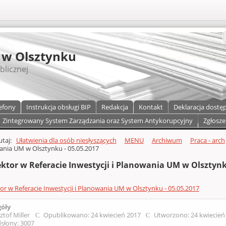
S
 w Olsztynku
blicznej
efony
Instrukcja obsługi BIP
Redakcja
Kontakt
Deklaracja dostę
Zintegrowany System Zarządzania oraz System Antykorupcyjny
Zgłosze
a)
zawartości
tutaj:
Ułatwienia dla osób niesłyszących
MENU
Archiwum
Praca - arch
nia UM w Olsztynku - 05.05.2017
ktor w Referacie Inwestycji i Planowania UM w Olsztynk
or w Referacie Inwestycji i Planowania UM w Olsztynku - 05.05.2017
góły
ztof Miller
Opublikowano: 24 kwiecień 2017
Utworzono: 24 kwiecień
słony: 3007