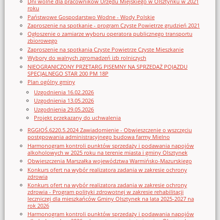
Dni wolne dla pracowników Urzędu Miejskiego w Olsztynku w 2021
roku
Państwowe Gospodarstwo Wodne - Wody Polskie
Zaproszenie na spotkanie - program Czyste Powietrze grudzień 2021
Ogłoszenie o zamiarze wyboru operatora publicznego transportu
zbiorowego
Zaproszenie na spotkania Czyste Powietrze Czyste Mieszkanie
Wybory do walnych zgromadzeń izb rolniczych
NIEOGRANICZONY PRZETARG PISEMNY NA SPRZEDAŻ POJAZDU
SPECJALNEGO STAR 200 PM 18P
Plan ogólny gminy
Uzgodnienia 16.02.2026
Uzgodnienia 13.05.2026
Uzgodnienia 29.05.2026
Projekt przekazany do uchwalenia
RGGIOŚ.6220.5.2024 Zawiadomienie - Obwieszczenie o wszczęciu
postępowania administracyjnego budowa farmy Mielno
Harmonogram kontroli punktów sprzedaży i podawania napojów
alkoholowych w 2025 roku na terenie miasta i gminy Olsztynek
Obwieszczenia Marszałka województwa Warmińsko-Mazurskiego
Konkurs ofert na wybór realizatora zadania w zakresie ochrony
zdrowia
Konkurs ofert na wybór realizatora zadania w zakresie ochrony
zdrowia - Program polityki zdrowotnej w zakresie rehabilitacji
leczniczej dla mieszkańców Gminy Olsztynek na lata 2025-2027 na
rok 2026
Harmonogram kontroli punktów sprzedaży i podawania napojów