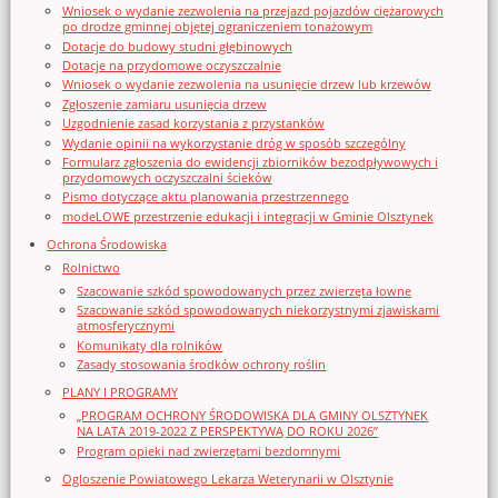
Wniosek o wydanie zezwolenia na przejazd pojazdów ciężarowych
po drodze gminnej objętej ograniczeniem tonażowym
Dotacje do budowy studni głębinowych
Dotacje na przydomowe oczyszczalnie
Wniosek o wydanie zezwolenia na usunięcie drzew lub krzewów
Zgłoszenie zamiaru usunięcia drzew
Uzgodnienie zasad korzystania z przystanków
Wydanie opinii na wykorzystanie dróg w sposób szczególny
Formularz zgłoszenia do ewidencji zbiorników bezodpływowych i
przydomowych oczyszczalni ścieków
Pismo dotyczące aktu planowania przestrzennego
modeLOWE przestrzenie edukacji i integracji w Gminie Olsztynek
Ochrona Środowiska
Rolnictwo
Szacowanie szkód spowodowanych przez zwierzęta łowne
Szacowanie szkód spowodowanych niekorzystnymi zjawiskami
atmosferycznymi
Komunikaty dla rolników
Zasady stosowania środków ochrony roślin
PLANY I PROGRAMY
„PROGRAM OCHRONY ŚRODOWISKA DLA GMINY OLSZTYNEK
NA LATA 2019-2022 Z PERSPEKTYWĄ DO ROKU 2026”
Program opieki nad zwierzętami bezdomnymi
Ogloszenie Powiatowego Lekarza Weterynarii w Olsztynie