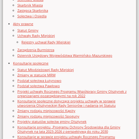
Skarbnik Miasta
Zastępca Skarbnika
Sołectwa i Osiedla
Akty prawne
Statut Gminy
Uchwały Rady Miejskiej
Rejestry uchwał Rady Miejskiej
Zarządzenia Burmistrza
Dziennik Urzędowy Województwa Warmińsko-Mazurskiego
Konsultacje społeczne
Statut Młodzieżowej Rady Miejskiej
Zmiany w statucie MRM
Podział sołectwa Łutynowo
Podział sołectwa Pawłowo
Projekt uchwały Rocznego Programu Współpracy Gminy Olsztynek z
organizacjami pozarządowymi na rok 2022
Konsultacje społeczne dotyczące projektu uchwały w sprawie
utworzenia Olsztyneckiej Rady Seniorów i nadania jej Statutu
Zmiany rodzaju miejscowości Kąpity
Zmiany rodzaju miejscowości Spoguny
Projekty statutów sołectw gminy Olsztynek
Konsultacje projektu „Programu Ochrony Środowiska dla Gminy
Olsztynek na lata 2023-2026 z perspektywą do roku 2030
Konsultacje w sprawie projektu uchwały Rocznego Programu