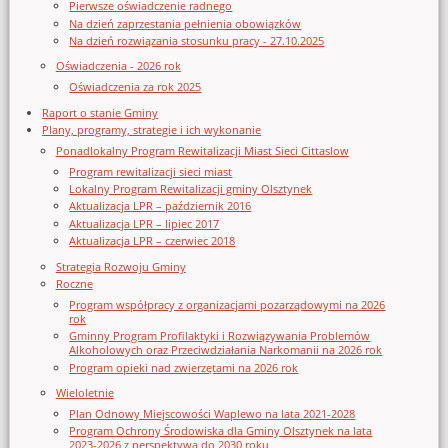
Pierwsze oświadczenie radnego
Na dzień zaprzestania pełnienia obowiązków
Na dzień rozwiązania stosunku pracy - 27.10.2025
Oświadczenia - 2026 rok
Oświadczenia za rok 2025
Raport o stanie Gminy
Plany, programy, strategie i ich wykonanie
Ponadlokalny Program Rewitalizacji Miast Sieci Cittaslow
Program rewitalizacji sieci miast
Lokalny Program Rewitalizacji gminy Olsztynek
Aktualizacja LPR – październik 2016
Aktualizacja LPR – lipiec 2017
Aktualizacja LPR – czerwiec 2018
Strategia Rozwoju Gminy
Roczne
Program współpracy z organizacjami pozarządowymi na 2026
rok
Gminny Program Profilaktyki i Rozwiązywania Problemów
Alkoholowych oraz Przeciwdziałania Narkomanii na 2026 rok
Program opieki nad zwierzętami na 2026 rok
Wieloletnie
Plan Odnowy Miejscowości Waplewo na lata 2021-2028
Program Ochrony Środowiska dla Gminy Olsztynek na lata
2023-2026 z perspektywą do 2030 roku