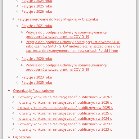
Petycje z 2024 roku
Petycje z 2025 roku
Petycje z 2026 roku
Petycje skierowane do Rady Miejskiej w Olsztynku
Petycje z 2021 roku
Petycja dot. podjęcia uchwały w sprawie gwarancji
producentów szczepionek na COVID-19
Petycja dot. podjęcia uchwały poierającej list otwarty STOP
zabójczenmu GMO - STOP niebezpiecznej szczepionce oraz
zaprzestania eksperymentu na mieszkańcach Polski i inne
Petycje z 2020 roku
Petycja dot. podjęcia uchwały w sprawie gwarancji
producentów szczepionek na COVID-19
Petycje z 2023 roku
Petycje z 2025 roku
Organizacje Pozarządowe
II otwarty konkurs na realizację zadań publicznych w 2026 r.
I otwarty konkurs na realizację zadań publicznych w 2026 r.
II otwarty konkurs na realizację zadań publicznych w 2025 r.
I otwarty konkurs na realizację zadań publicznych w 2025 r.
I otwarty konkurs na realizację zadań publicznych w 2024 r.
II otwarty konkurs na realizację zadań publicznych w 2023 r.
I otwarty konkurs na realizację zadań publicznych w 2023 r.
Ogłoszenia