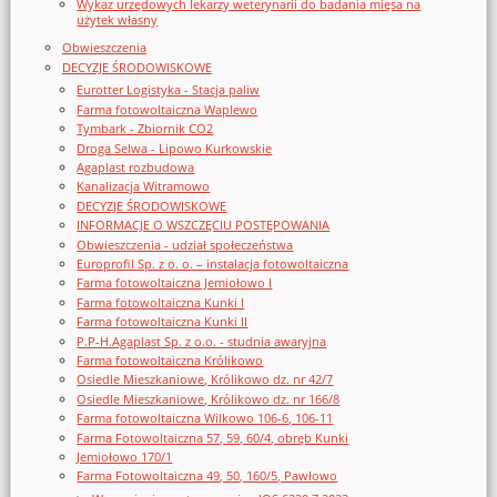
Wykaz urzędowych lekarzy weterynarii do badania mięsa na
użytek własny
Obwieszczenia
DECYZJE ŚRODOWISKOWE
Eurotter Logistyka - Stacja paliw
Farma fotowoltaiczna Waplewo
Tymbark - Zbiornik CO2
Droga Selwa - Lipowo Kurkowskie
Agaplast rozbudowa
Kanalizacja Witramowo
DECYZJE ŚRODOWISKOWE
INFORMACJE O WSZCZĘCIU POSTĘPOWANIA
Obwieszczenia - udział społeczeństwa
Europrofil Sp. z o. o. – instalacja fotowoltaiczna
Farma fotowoltaiczna Jemiołowo I
Farma fotowoltaiczna Kunki I
Farma fotowoltaiczna Kunki II
P.P-H.Agaplast Sp. z o.o. - studnia awaryjna
Farma fotowoltaiczna Królikowo
Osiedle Mieszkaniowe, Królikowo dz. nr 42/7
Osiedle Mieszkaniowe, Królikowo dz. nr 166/8
Farma fotowoltaiczna Wilkowo 106-6, 106-11
Farma Fotowoltaiczna 57, 59, 60/4, obręb Kunki
Jemiołowo 170/1
Farma Fotowoltaiczna 49, 50, 160/5, Pawłowo