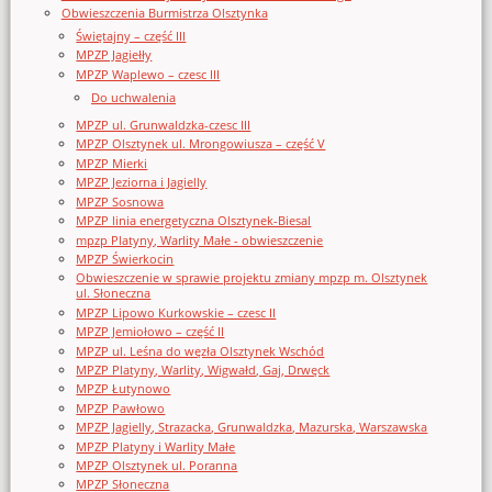
Obwieszczenia Burmistrza Olsztynka
Świętajny – część III
MPZP Jagiełły
MPZP Waplewo – czesc III
Do uchwalenia
MPZP ul. Grunwaldzka-czesc III
MPZP Olsztynek ul. Mrongowiusza – część V
MPZP Mierki
MPZP Jeziorna i Jagielly
MPZP Sosnowa
MPZP linia energetyczna Olsztynek-Biesal
mpzp Platyny, Warlity Małe - obwieszczenie
MPZP Świerkocin
Obwieszczenie w sprawie projektu zmiany mpzp m. Olsztynek
ul. Słoneczna
MPZP Lipowo Kurkowskie – czesc II
MPZP Jemiołowo – część II
MPZP ul. Leśna do węzła Olsztynek Wschód
MPZP Platyny, Warlity, Wigwałd, Gaj, Drwęck
MPZP Łutynowo
MPZP Pawłowo
MPZP Jagielly, Strazacka, Grunwaldzka, Mazurska, Warszawska
MPZP Platyny i Warlity Małe
MPZP Olsztynek ul. Poranna
MPZP Słoneczna