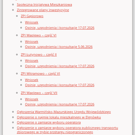
Społeczna Inicjatywa Mieszkaniowa
Zintegrowane plany inwestycyjne
ZPI Gąsiorowo
Wniosek
Opinie, uzgodnienia i konsultacje 17.07.2026
ZPI Waplewo – część VI
Wniosek
Opinie, uzgodnienia i konsultacje 5.06.2026
ZPI Łutynowo – część II
Wniosek
Opinie, uzgodnienia i konsultacje 17.07.2026
ZPI Witramowo – część VI
Wniosek
Opinie, uzgodnienia i konsultacje 17.07.2026
ZPI Waplewo – część VII
Wniosek
Opinie, uzgodnienia i konsultacje 17.07.2026
Ogłoszenia Warmińsko-Mazurskiego Urzędu Wojewódzkiego
Ogłoszenie o najmie lokalu mieszkalnego w Elgnówku
Ogłoszenie o zamiarze wyboru operatora
Ogłoszenie o zamiarze wyboru operatora publicznego transportu
zbiorowego w trybie przetargu nieograniczonego