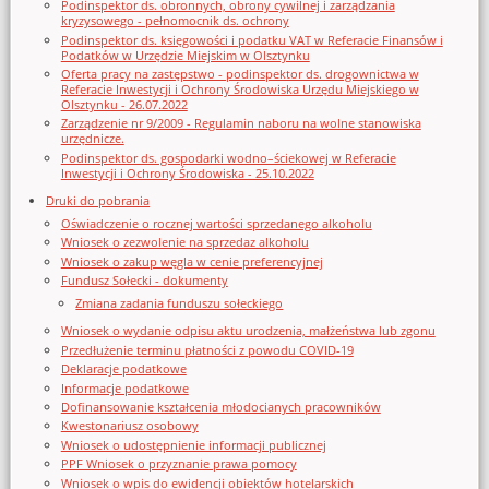
Podinspektor ds. obronnych, obrony cywilnej i zarządzania
kryzysowego - pełnomocnik ds. ochrony
Podinspektor ds. księgowości i podatku VAT w Referacie Finansów i
Podatków w Urzędzie Miejskim w Olsztynku
Oferta pracy na zastępstwo - podinspektor ds. drogownictwa w
Referacie Inwestycji i Ochrony Środowiska Urzędu Miejskiego w
Olsztynku - 26.07.2022
Zarządzenie nr 9/2009 - Regulamin naboru na wolne stanowiska
urzędnicze.
Podinspektor ds. gospodarki wodno–ściekowej w Referacie
Inwestycji i Ochrony Środowiska - 25.10.2022
Druki do pobrania
Oświadczenie o rocznej wartości sprzedanego alkoholu
Wniosek o zezwolenie na sprzedaz alkoholu
Wniosek o zakup węgla w cenie preferencyjnej
Fundusz Sołecki - dokumenty
Zmiana zadania funduszu sołeckiego
Wniosek o wydanie odpisu aktu urodzenia, małżeństwa lub zgonu
Przedłużenie terminu płatności z powodu COVID-19
Deklaracje podatkowe
Informacje podatkowe
Dofinansowanie kształcenia młodocianych pracowników
Kwestonariusz osobowy
Wniosek o udostępnienie informacji publicznej
PPF Wniosek o przyznanie prawa pomocy
Wniosek o wpis do ewidencji obiektów hotelarskich