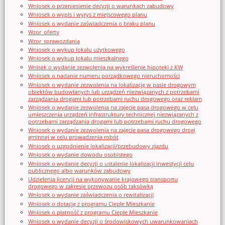
Wniosek o przeniesienie decyzji o warunkach zabudowy
Wniosek o wypis i wyrys z miejscowego planu
Wniosek o wydanie zaświadczenia o braku planu
Wzor_oferty
Wzor_sprawozdania
Wniosek o wykup lokalu użytkowego
Wniosek o wykup lokalu mieszkalnego
Wnisek o wydanie zezwolenia na wykreślenie hipoteki z KW
Wniosek o nadanie numeru porządkowego nieruchomości
Wniosek o wydanie zezwolenia na lokalizację w pasie drogowym
obiektów budowlanych lub urządzeń niezwiązanych z potrzebami
zarządzania drogami lub potrzebami ruchu drogowego oraz reklam
Wniosek o wydanie zezwolenia na zajęcie pasa drogowego w celu
umieszczenia urządzeń infrastruktury technicznej niezwiązanych z
potrzebami zarządzania drogami lub potrzebami ruchu drogowego
Wniosek o wydanie zezwolenia na zajęcie pasa drogowego drogi
gminnej w celu prowadzenia robót
Wniosek o uzgodnienie lokalizacji/przebudowy zjazdu
Wniosek o wydanie dowodu osobistego
Wniosek o wydanie decyzji o ustalenie lokalizacji inwestycji celu
publicznego albo warunków zabudowy
Udzielenia licencji na wykonywanie krajowego transportu
drogowego w zakresie przewozu osób taksówką
Wniosek o wydanie zaświadczenia o rewitalizacji
Wniosek o dotację z programu Ciepłe Mieszkanie
Wniosek o płatność z programu Ciepłe Mieszkanie
Wniosek o wydanie decyzji o środowiskowych uwarunkowaniach