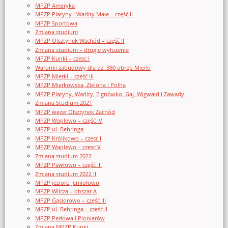
MPZP Ameryka
MPZP Platyny i Warlity Małe – część II
MPZP Sportowa
Zmiana studium
MPZP Olsztynek Wschód – część II
Zmiana studium – drugie wyłożenie
MPZP Kunki – czesc I
Warunki zabudowy dla dz. 380 obręb Mierki
MPZP Mierki – część III
MPZP Mierkowska, Zielona i Polna
MPZP Platyny, Warlity, Elgnówko, Gaj, Wigwałd i Zawady
Zmiana Studium 2021
MPZP węzeł Olsztynek Zachód
MPZP Waplewo – część IV
MPZP ul. Behringa
MPZP Królikowo – czesc I
MPZP Waplewo – czesc V
Zmiana studium 2022
MPZP Pawłowo – część III
Zmiana studium 2022 II
MPZP jezioro Jemiołowo
MPZP Wilcza – obszar A
MPZP Gąsiorowo – część III
MPZP ul. Behringa – część II
MPZP Perłowa i Pionierów
Zmiana MPZP Kunki