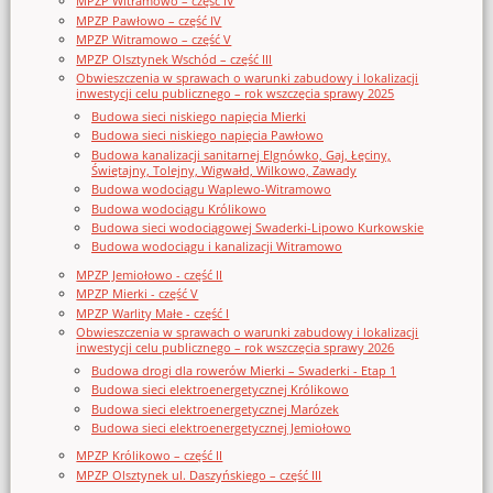
MPZP Witramowo – część IV
MPZP Pawłowo – część IV
MPZP Witramowo – część V
MPZP Olsztynek Wschód – część III
Obwieszczenia w sprawach o warunki zabudowy i lokalizacji
inwestycji celu publicznego – rok wszczęcia sprawy 2025
Budowa sieci niskiego napięcia Mierki
Budowa sieci niskiego napięcia Pawłowo
Budowa kanalizacji sanitarnej Elgnówko, Gaj, Łęciny,
Świętajny, Tolejny, Wigwałd, Wilkowo, Zawady
Budowa wodociągu Waplewo-Witramowo
Budowa wodociągu Królikowo
Budowa sieci wodociągowej Swaderki-Lipowo Kurkowskie
Budowa wodociągu i kanalizacji Witramowo
MPZP Jemiołowo - część II
MPZP Mierki - część V
MPZP Warlity Małe - część I
Obwieszczenia w sprawach o warunki zabudowy i lokalizacji
inwestycji celu publicznego – rok wszczęcia sprawy 2026
Budowa drogi dla rowerów Mierki – Swaderki - Etap 1
Budowa sieci elektroenergetycznej Królikowo
Budowa sieci elektroenergetycznej Marózek
Budowa sieci elektroenergetycznej Jemiołowo
MPZP Królikowo – część II
MPZP Olsztynek ul. Daszyńskiego – część III