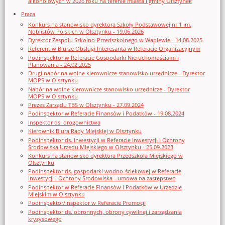
alkoholowych w 2026 roku na terenie miasta i gminy Olsztynek
Praca
Konkurs na stanowisko dyrektora Szkoły Podstawowej nr 1 im.
Noblistów Polskich w Olsztynku - 19.06.2026
Dyrektor Zespołu Szkolno-Przedszkolnego w Waplewie - 14.08.2025
Referent w Biurze Obsługi Interesanta w Referacie Organizacyjnym
Podinspektor w Referacie Gospodarki Nieruchomościami i
Planowania - 24.02.2025
Drugi nabór na wolne kierownicze stanowisko urzędnicze - Dyrektor
MOPS w Olsztynku
Nabór na wolne kierownicze stanowisko urzędnicze - Dyrektor
MOPS w Olsztynku
Prezes Zarządu TBS w Olsztynku - 27.09.2024
Podinspektor w Referacie Finansów i Podatków - 19.08.2024
Inspektor ds. drogownictwa
Kierownik Biura Rady Miejskiej w Olsztynku
Podinspektor ds. inwestycji w Referacie Inwestycji i Ochrony
Środowiska Urzędu Miejskiego w Olsztynku - 25.09.2023
Konkurs na stanowisko dyrektora Przedszkola Miejskiego w
Olsztynku
Podinspektor ds. gospodarki wodno-ściekowej w Referacie
Inwestycji i Ochrony Środowiska - umowa na zastępstwo
Podinspektor w Referacie Finansów i Podatków w Urzędzie
Miejskim w Olsztynku
Podinspektor/inspektor w Referacie Promocji
Podinspektor ds. obronnych, obrony cywilnej i zarządzania
kryzysowego