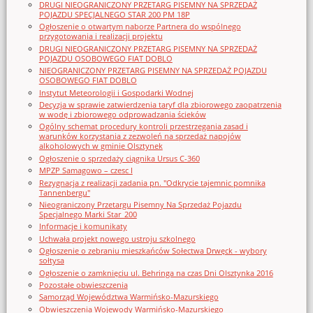
DRUGI NIEOGRANICZONY PRZETARG PISEMNY NA SPRZEDAŻ
POJAZDU SPECJALNEGO STAR 200 PM 18P
Ogłoszenie o otwartym naborze Partnera do wspólnego
przygotowania i realizacji projektu
DRUGI NIEOGRANICZONY PRZETARG PISEMNY NA SPRZEDAŻ
POJAZDU OSOBOWEGO FIAT DOBLO
NIEOGRANICZONY PRZETARG PISEMNY NA SPRZEDAŻ POJAZDU
OSOBOWEGO FIAT DOBLO
Instytut Meteorologii i Gospodarki Wodnej
Decyzja w sprawie zatwierdzenia taryf dla zbiorowego zaopatrzenia
w wodę i zbiorowego odprowadzania ścieków
Ogólny schemat procedury kontroli przestrzegania zasad i
warunków korzystania z zezwoleń na sprzedaż napojów
alkoholowych w gminie Olsztynek
Ogłoszenie o sprzedaży ciągnika Ursus C-360
MPZP Samagowo – czesc I
Rezygnacja z realizacji zadania pn. "Odkrycie tajemnic pomnika
Tannenbergu"
Nieograniczony Przetargu Pisemny Na Sprzedaż Pojazdu
Specjalnego Marki Star_200
Informacje i komunikaty
Uchwała projekt nowego ustroju szkolnego
Ogłoszenie o zebraniu mieszkańców Sołectwa Drwęck - wybory
sołtysa
Ogłoszenie o zamknięciu ul. Behringa na czas Dni Olsztynka 2016
Pozostałe obwieszczenia
Samorząd Województwa Warmińsko-Mazurskiego
Obwieszczenia Wojewody Warmińsko-Mazurskiego