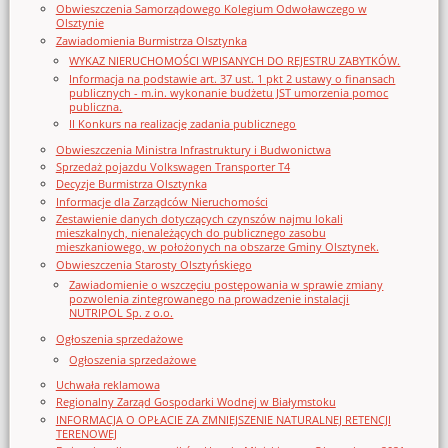
Obwieszczenia Samorządowego Kolegium Odwoławczego w
Olsztynie
Zawiadomienia Burmistrza Olsztynka
WYKAZ NIERUCHOMOŚCI WPISANYCH DO REJESTRU ZABYTKÓW.
Informacja na podstawie art. 37 ust. 1 pkt 2 ustawy o finansach
publicznych - m.in. wykonanie budżetu JST umorzenia pomoc
publiczna.
II Konkurs na realizację zadania publicznego
Obwieszczenia Ministra Infrastruktury i Budwonictwa
Sprzedaż pojazdu Volkswagen Transporter T4
Decyzje Burmistrza Olsztynka
Informacje dla Zarządców Nieruchomości
Zestawienie danych dotyczących czynszów najmu lokali
mieszkalnych, nienależących do publicznego zasobu
mieszkaniowego, w położonych na obszarze Gminy Olsztynek.
Obwieszczenia Starosty Olsztyńskiego
Zawiadomienie o wszczęciu postępowania w sprawie zmiany
pozwolenia zintegrowanego na prowadzenie instalacji
NUTRIPOL Sp. z o.o.
Ogłoszenia sprzedażowe
Ogłoszenia sprzedażowe
Uchwała reklamowa
Regionalny Zarząd Gospodarki Wodnej w Białymstoku
INFORMACJA O OPŁACIE ZA ZMNIEJSZENIE NATURALNEJ RETENCJI
TERENOWEJ