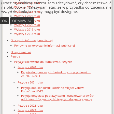
(Tracking Cookies). Możesz sam zdecydować, czy chcesz zezwolić
Wykazy z 2025 roku
na pliki cookie. Należy pamiętać, że w przypadku odrzucenia, nie
Wykazy z 2024 roku
wszystkie funkcje strony mogą być dostępne.
Wykazy z 2023 roku
Wykazy z 2022 roku
OK
ODMAWIAĆ
Wykazy z 2021 roku
Wykazy z 2020 roku
Wykazy z 2019 roku
Wykazy z 2018 roku
Dostęp do informacji publicznej
Ponowne wykorzystanie informacji publicznej
Skargi i wnioski
Petycje
Petycje skierowane do Burmistrza Olsztynka
Petycje z 2020 roku
Petycja dot. poprawy infrastruktury drogi gminnej nr
281409_5.0014
Petycje z 2021 roku
Petycja dot. konkursu: Rodzinne Miejsce Zabaw -
Podwórko NIVEA
Petycja dotycząca poprawy stanu i oznakowania dwóch
odcinków dróg gminnych biegących do granicy gminy
Petycje z 2022 roku
Petycje z 2023 roku