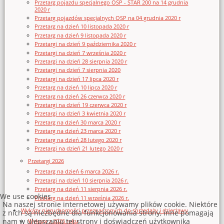
Przetarg pojazdu specjalnego OSP - STAR 200 na 14 grudnia
2020 r
Przetarg pojazdów specjalnych OSP na 04 grudnia 2020 r
Przetarg na dzień 10 listopada 2020 r
Przetarg na dzień 9 listopada 2020 r
Przetargi na dzień 9 października 2020 r
Przetargi na dzień 7 września 2020 r
Przetargi na dzień 28 sierpnia 2020 r
Przetargi na dzień 7 sierpnia 2020
Przetargi na dzień 17 lipca 2020 r
Przetarg na dzień 10 lipca 2020 r
Przetarg na dzień 26 czerwca 2020 r
Przetargi na dzień 19 czerwca 2020 r
Przetargi na dzień 3 kwietnia 2020 r
Przetarg na dzień 30 marca 2020 r
Przetarg na dzień 23 marca 2020 r
Przetarg na dzień 28 lutego 2020 r
Przetargi na dzień 21 lutego 2020 r
Przetargi 2026
Przetarg na dzień 6 marca 2026 r.
Przetargi na dzień 10 sierpnia 2026 r.
Przetarg na dzień 11 sierpnia 2026 r.
We use cookies
Przetarg na dzień 11 września 2026 r.
Na naszej stronie internetowej używamy plików cookie. Niektóre
Wykazy nieruchomości przeznaczonych do sprzedaży i dzierżawy
z nich są niezbędne dla funkcjonowania strony, inne pomagają
nam w ulepszaniu tej strony i doświadczeń użytkownika
Wykazy z 2026 roku