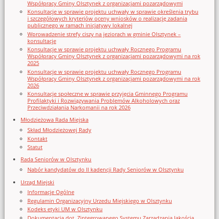
Współpracy Gminy Olsztynek z organizacjami pozarządowymi
Konsultacje w sprawie projektu uchwały w sprawie określenia trybu
i szczegółowych kryteriów oceny wniosków o realizację zadania
publicznego w ramach inicjatywy lokalnej
Wprowadzenie strefy ciszy na jeziorach w gminie Olsztynek –
konsultacje
Konsultacje w sprawie projektu uchwały Rocznego Programu
Współpracy Gminy Olsztynek z organizacjami pozarządowymi na rok
2025
Konsultacje w sprawie projektu uchwały Rocznego Programu
Współpracy Gminy Olsztynek z organizacjami pozarządowymi na rok
2026
Konsultacje społeczne w sprawie przyjęcia Gminnego Programu
Profilaktyki i Rozwiązywania Problemów Alkoholowych oraz
Przeciwdziałania Narkomanii na rok 2026
Młodzieżowa Rada Miejska
Skład Młodzieżowej Rady
Kontakt
Statut
Rada Seniorów w Olsztynku
Nabór kandydatów do II kadencji Rady Seniorów w Olsztynku
Urząd Miejski
Informacje Ogólne
Regulamin Organizacyjny Urzedu Miejskiego w Olsztynku
Kodeks etyki UM w Olsztynku
Dokumentacja dot. Zintegrowanego Systemu Zarządzania Jakością