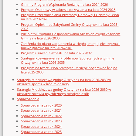
Gminny Program Wspierania Rodziny na lata 2024-2026
Program Osłonowy w zakresie dożywiania na lata 2024-2028
Program Przeciwdziałania Przemocy Domowej i Ochrony Osób
na lata 2023-2028
Program Opieki nad Zabytkami Gminy Olsztynek na lata 2025-
2028
Wieloletni Program Gospodarowania Mieszkaniowym Zasobem
Gminy na lata 2026-2030
Założenia do planu zaopatrzenia w ciepło, energię elektryczna i
paliwa gazowe na lata 2026-2040
Program usuwania azbestu na lata 2025-2032
Strategia Rozwiązywania Problemów Społecznych w gminie
Olsztynek na lata 2026-2035
Program na Rzecz Osób Starszych i z Niepełnosprawnością na
lata 2025-2030
Strategia Młodzieżowa gminy Olsztynek na lata 2026-2030 w
obszarze sportu wśród młodzieży
Strategia Młodzieżowa gminy Olsztynek na lata 2026-2030 w
obszarze zdrowia psychicznego młodych osób
Sprawozdania
Sprawozdania za rok 2020
Sprawozdania za rok 2021
Sprawozdania za rok 2022
Sprawozdania za rok 2023
Sprawozdania za rok 2024
Sprawozdania za rok 2025