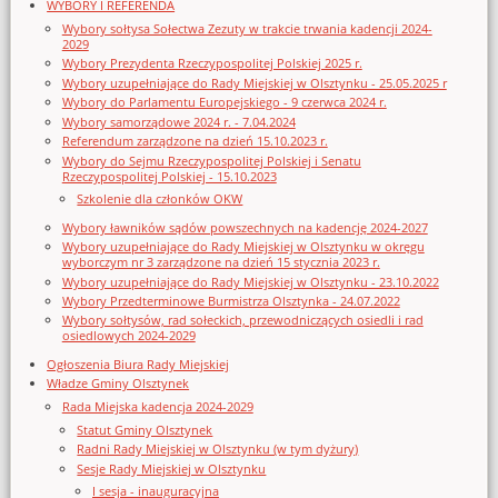
WYBORY I REFERENDA
Wybory sołtysa Sołectwa Zezuty w trakcie trwania kadencji 2024-
2029
Wybory Prezydenta Rzeczypospolitej Polskiej 2025 r.
Wybory uzupełniające do Rady Miejskiej w Olsztynku - 25.05.2025 r
Wybory do Parlamentu Europejskiego - 9 czerwca 2024 r.
Wybory samorządowe 2024 r. - 7.04.2024
Referendum zarządzone na dzień 15.10.2023 r.
Wybory do Sejmu Rzeczypospolitej Polskiej i Senatu
Rzeczypospolitej Polskiej - 15.10.2023
Szkolenie dla członków OKW
Wybory ławników sądów powszechnych na kadencję 2024-2027
Wybory uzupełniające do Rady Miejskiej w Olsztynku w okręgu
wyborczym nr 3 zarządzone na dzień 15 stycznia 2023 r.
Wybory uzupełniające do Rady Miejskiej w Olsztynku - 23.10.2022
Wybory Przedterminowe Burmistrza Olsztynka - 24.07.2022
Wybory sołtysów, rad sołeckich, przewodniczących osiedli i rad
osiedlowych 2024-2029
Ogłoszenia Biura Rady Miejskiej
Władze Gminy Olsztynek
Rada Miejska kadencja 2024-2029
Statut Gminy Olsztynek
Radni Rady Miejskiej w Olsztynku (w tym dyżury)
Sesje Rady Miejskiej w Olsztynku
I sesja - inauguracyjna