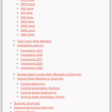
XXVIII Sesja
XXIX Sesja
XXX Sesja
XXXI Sesja
XXXII Sesja
XXXIII Sesja
XXXIV Sesja
XXXV Sesja
Plany pracy Rady Miejskiej
Interpelacje radnych
Interpelacje 2019
Interpelacje 2020
Interpelacje 2021
Interpelacje 2024
Interpelacje 2026
Sprawozdanie z pracy Rady Miejskiej w Olsztynku
Komisje Rady Miejskiej w Olsztynku
Komisja Rewizyjna
Komisja Gospodarki i Budżetu
Komisja Spraw Społecznych
Komisja Skarg, Wniosków i Petycji
Burmistrz Olsztynka
Zastępca Burmistrza Olsztynka
Sekretarz Miasta