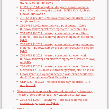
dz. 73/10 obręb Królikowo
OBWIESZCZENIE o wydaniu decyzji w sprawie wydania
warunków zabudowy dla działek 124/15 i 124/16, obręb
Lipowo Kurkowskie
ZBG.6730.129.2021 – Warunki zabudowy dla działki nr 73/24
obręb Królikowo
ZBG.6733.9.2022 Inwestycja celu publicznego – Ząbie –
Budowa kablowej elektroenergetycznej sieci nn 0,4kV
ZBG.6733.10.2022 Inwestycja celu publicznego – Mierki
(kolonia)– Budowa kablowej elektroenergetycznej sieci nn
0,4kV
ZBG.6733.11.2022 Inwestycja celu publicznego – Jemiołowo
(kolonia) – Budowa kablowej elektroenergetycznej sieci nn
0,4kV
ZBG.6733.13.2022 Inwestycja celu publicznego – Kurki –
Budowa kablowej sieci elektroenergetycznej oświetleniowej
nn 0,4kV
ZBG.6733.17.2022 Inwestycja celu publicznego – Gąsiorowo
Olsztyneckie – Budowa elektroenergetycznej sieci nn 0,4 kV
Obwieszczenie o wydaniu decyzji o warunkach zabudowy,
dz. 41/10 obręb Nowa Wieś Ostródzka
GNP.6730.185.2023 - Warunki zabudowy dla działki 1/13
obręb Lutek
Obwieszczenia w sprawach o warunki zabudowy i lokalizacji
inwestycji celu publicznego – rok wszczęcia sprawy 2024
ZBG.6733.1.2024 – Łutynowo – Budowa kablowej sieci
elektroenergetycznej nn 0,4 kV