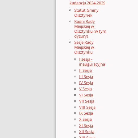
kadencja 2024-2029
Statut Gminy
Olsztynek
Radni Rady
Miejskiej w
Olsztynku (w tym
dyżury)
Sesje Rady
Miejskiej w
Olsztynku
I sesja -
inauguracyjna
II Sesja
III Sesja
IV Sesja
V Sesja
VI Sesja
VII Sesja
VIII Sesja
IX Sesja
X Sesja
XI Sesja
XII Sesja
XIII Sesja