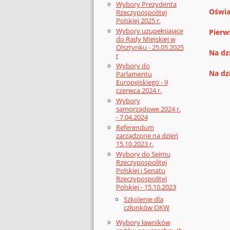
Wybory Prezydenta
Oświa
Rzeczypospolitej
Polskiej 2025 r.
Wybory uzupełniające
Pierw
do Rady Miejskiej w
Olsztynku - 25.05.2025
Na dz
r
Wybory do
Na dz
Parlamentu
Europejskiego - 9
czerwca 2024 r.
Wybory
samorządowe 2024 r.
- 7.04.2024
Referendum
zarządzone na dzień
15.10.2023 r.
Wybory do Sejmu
Rzeczypospolitej
Polskiej i Senatu
Rzeczypospolitej
Polskiej - 15.10.2023
Szkolenie dla
członków OKW
Wybory ławników