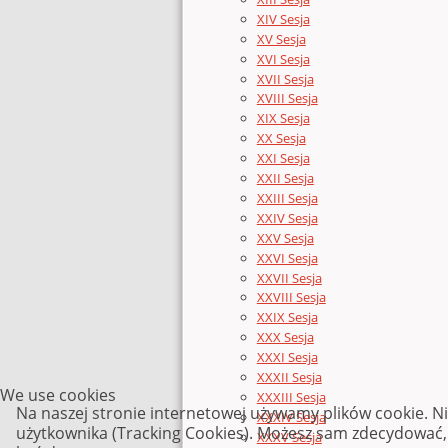
XIV Sesja
XV Sesja
XVI Sesja
XVII Sesja
XVIII Sesja
XIX Sesja
XX Sesja
XXI Sesja
XXII Sesja
XXIII Sesja
XXIV Sesja
XXV Sesja
XXVI Sesja
XXVII Sesja
XXVIII Sesja
XXIX Sesja
XXX Sesja
XXXI Sesja
XXXII Sesja
We use cookies
XXXIII Sesja
Na naszej stronie internetowej używamy plików cookie. N
XXXIV Sesja
użytkownika (Tracking Cookies). Możesz sam zdecydować, c
XXXV Sesja