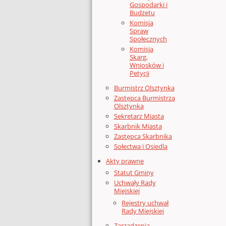
Gospodarki i
Budżetu
Komisja
Spraw
Społecznych
Komisja
Skarg,
Wniosków i
Petycji
Burmistrz Olsztynka
Zastępca Burmistrza
Olsztynka
Sekretarz Miasta
Skarbnik Miasta
Zastępca Skarbnika
Sołectwa i Osiedla
Akty prawne
Statut Gminy
Uchwały Rady
Miejskiej
Rejestry uchwał
Rady Miejskiej
Zarządzenia