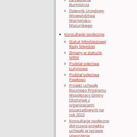
Burmistrza
Dziennik Urzędowy
Województwa
Warmińsko-
Mazurskiego
Konsultacje społeczne
Statut Młodzieżowej
Rady Miejskiej
Zmiany w statucie
MRM
Podział sołectwa
Łutynowo
Podział sołectwa
Pawłowo
Projekt uchwały
Rocznego Programu
Współpracy Gminy
Olsztynek z
organizacjami
pozarządowymi na
rok 2022
Konsultacje społeczne
dotyczące projektu
uchwały w sprawie
utworzenia