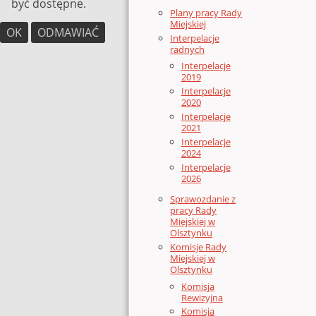
być dostępne.
Plany pracy Rady
Miejskiej
OK
ODMAWIAĆ
Interpelacje
radnych
Interpelacje
2019
Interpelacje
2020
Interpelacje
2021
Interpelacje
2024
Interpelacje
2026
Sprawozdanie z
pracy Rady
Miejskiej w
Olsztynku
Komisje Rady
Miejskiej w
Olsztynku
Komisja
Rewizyjna
Komisja