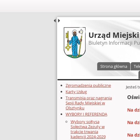
UDOSTĘPNIJ
Urząd Miejski
Biuletyn Informacji Pu
Menu główne
Strona główna
Tel
Dodatkowe zasoby (lewa kolumn
Zgromadzenia publiczne
Głównej 
Jesteś 
Karty Usług
Oświ
Transmisja oraz nagrania
Sesji Rady Miejskiej w
Olsztynku
Na dz
WYBORY I REFERENDA
Wybory sołtysa
Na dz
Sołectwa Zezuty w
trakcie trwania
Na dz
kadencji 2024-2029