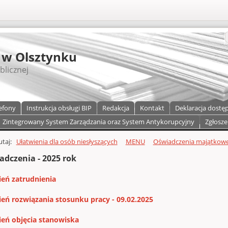
S
 w Olsztynku
blicznej
efony
Instrukcja obsługi BIP
Redakcja
Kontakt
Deklaracja dostę
Zintegrowany System Zarządzania oraz System Antykorupcyjny
Zgłosze
a)
zawartości
tutaj:
Ułatwienia dla osób niesłyszących
MENU
Oświadczenia majątkow
adczenia - 2025 rok
ień zatrudnienia
ień rozwiązania stosunku pracy - 09.02.2025
ień objęcia stanowiska