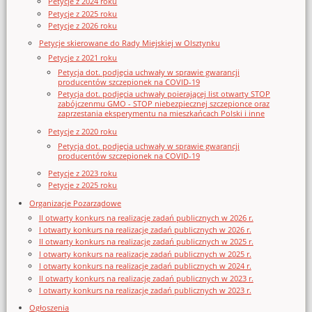
Petycje z 2024 roku
Petycje z 2025 roku
Petycje z 2026 roku
Petycje skierowane do Rady Miejskiej w Olsztynku
Petycje z 2021 roku
Petycja dot. podjęcia uchwały w sprawie gwarancji
producentów szczepionek na COVID-19
Petycja dot. podjęcia uchwały poierającej list otwarty STOP
zabójczenmu GMO - STOP niebezpiecznej szczepionce oraz
zaprzestania eksperymentu na mieszkańcach Polski i inne
Petycje z 2020 roku
Petycja dot. podjęcia uchwały w sprawie gwarancji
producentów szczepionek na COVID-19
Petycje z 2023 roku
Petycje z 2025 roku
Organizacje Pozarządowe
II otwarty konkurs na realizację zadań publicznych w 2026 r.
I otwarty konkurs na realizację zadań publicznych w 2026 r.
II otwarty konkurs na realizację zadań publicznych w 2025 r.
I otwarty konkurs na realizację zadań publicznych w 2025 r.
I otwarty konkurs na realizację zadań publicznych w 2024 r.
II otwarty konkurs na realizację zadań publicznych w 2023 r.
I otwarty konkurs na realizację zadań publicznych w 2023 r.
Ogłoszenia