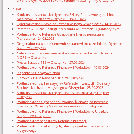
alkoholowych w 2026 roku na terenie miasta i gminy Olsztynek
Praca
Konkurs na stanowisko dyrektora Szkoły Podstawowej nr 1 im.
Noblistów Polskich w Olsztynku - 19.06.2026
Dyrektor Zespołu Szkolno-Przedszkolnego w Waplewie - 14.08.2025
Referent w Biurze Obsługi Interesanta w Referacie Organizacyjnym
Podinspektor w Referacie Gospodarki Nieruchomościami i
Planowania - 24.02.2025
Drugi nabór na wolne kierownicze stanowisko urzędnicze - Dyrektor
MOPS w Olsztynku
Nabór na wolne kierownicze stanowisko urzędnicze - Dyrektor
MOPS w Olsztynku
Prezes Zarządu TBS w Olsztynku - 27.09.2024
Podinspektor w Referacie Finansów i Podatków - 19.08.2024
Inspektor ds. drogownictwa
Kierownik Biura Rady Miejskiej w Olsztynku
Podinspektor ds. inwestycji w Referacie Inwestycji i Ochrony
Środowiska Urzędu Miejskiego w Olsztynku - 25.09.2023
Konkurs na stanowisko dyrektora Przedszkola Miejskiego w
Olsztynku
Podinspektor ds. gospodarki wodno-ściekowej w Referacie
Inwestycji i Ochrony Środowiska - umowa na zastępstwo
Podinspektor w Referacie Finansów i Podatków w Urzędzie
Miejskim w Olsztynku
Podinspektor/inspektor w Referacie Promocji
Podinspektor ds. obronnych, obrony cywilnej i zarządzania
kryzysowego