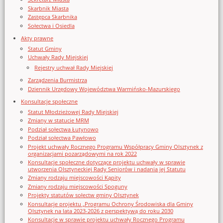
Skarbnik Miasta
Zastępca Skarbnika
Sołectwa i Osiedla
Akty prawne
Statut Gminy
Uchwały Rady Miejskiej
Rejestry uchwał Rady Miejskiej
Zarządzenia Burmistrza
Dziennik Urzędowy Województwa Warmińsko-Mazurskiego
Konsultacje społeczne
Statut Młodzieżowej Rady Miejskiej
Zmiany w statucie MRM
Podział sołectwa Łutynowo
Podział sołectwa Pawłowo
Projekt uchwały Rocznego Programu Współpracy Gminy Olsztynek z
organizacjami pozarządowymi na rok 2022
Konsultacje społeczne dotyczące projektu uchwały w sprawie
utworzenia Olsztyneckiej Rady Seniorów i nadania jej Statutu
Zmiany rodzaju miejscowości Kąpity
Zmiany rodzaju miejscowości Spoguny
Projekty statutów sołectw gminy Olsztynek
Konsultacje projektu „Programu Ochrony Środowiska dla Gminy
Olsztynek na lata 2023-2026 z perspektywą do roku 2030
Konsultacje w sprawie projektu uchwały Rocznego Programu