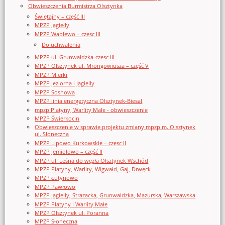
Obwieszczenia Burmistrza Olsztynka
Świętajny – część III
MPZP Jagiełły
MPZP Waplewo – czesc III
Do uchwalenia
MPZP ul. Grunwaldzka-czesc III
MPZP Olsztynek ul. Mrongowiusza – część V
MPZP Mierki
MPZP Jeziorna i Jagielly
MPZP Sosnowa
MPZP linia energetyczna Olsztynek-Biesal
mpzp Platyny, Warlity Małe - obwieszczenie
MPZP Świerkocin
Obwieszczenie w sprawie projektu zmiany mpzp m. Olsztynek
ul. Słoneczna
MPZP Lipowo Kurkowskie – czesc II
MPZP Jemiołowo – część II
MPZP ul. Leśna do węzła Olsztynek Wschód
MPZP Platyny, Warlity, Wigwałd, Gaj, Drwęck
MPZP Łutynowo
MPZP Pawłowo
MPZP Jagielly, Strazacka, Grunwaldzka, Mazurska, Warszawska
MPZP Platyny i Warlity Małe
MPZP Olsztynek ul. Poranna
MPZP Słoneczna