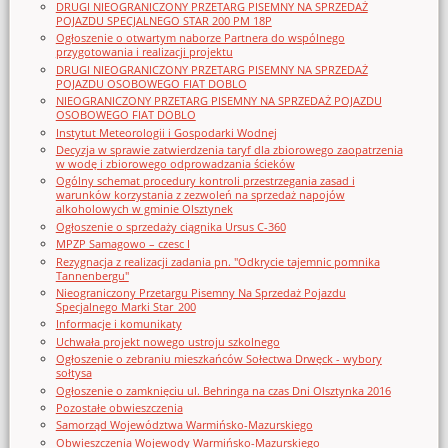
DRUGI NIEOGRANICZONY PRZETARG PISEMNY NA SPRZEDAŻ
POJAZDU SPECJALNEGO STAR 200 PM 18P
Ogłoszenie o otwartym naborze Partnera do wspólnego
przygotowania i realizacji projektu
DRUGI NIEOGRANICZONY PRZETARG PISEMNY NA SPRZEDAŻ
POJAZDU OSOBOWEGO FIAT DOBLO
NIEOGRANICZONY PRZETARG PISEMNY NA SPRZEDAŻ POJAZDU
OSOBOWEGO FIAT DOBLO
Instytut Meteorologii i Gospodarki Wodnej
Decyzja w sprawie zatwierdzenia taryf dla zbiorowego zaopatrzenia
w wodę i zbiorowego odprowadzania ścieków
Ogólny schemat procedury kontroli przestrzegania zasad i
warunków korzystania z zezwoleń na sprzedaż napojów
alkoholowych w gminie Olsztynek
Ogłoszenie o sprzedaży ciągnika Ursus C-360
MPZP Samagowo – czesc I
Rezygnacja z realizacji zadania pn. "Odkrycie tajemnic pomnika
Tannenbergu"
Nieograniczony Przetargu Pisemny Na Sprzedaż Pojazdu
Specjalnego Marki Star_200
Informacje i komunikaty
Uchwała projekt nowego ustroju szkolnego
Ogłoszenie o zebraniu mieszkańców Sołectwa Drwęck - wybory
sołtysa
Ogłoszenie o zamknięciu ul. Behringa na czas Dni Olsztynka 2016
Pozostałe obwieszczenia
Samorząd Województwa Warmińsko-Mazurskiego
Obwieszczenia Wojewody Warmińsko-Mazurskiego