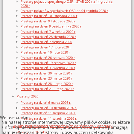
Przetarg pojazdu specjalnego OSP - STAR 200 na 14 grudnia
2020 r
Przetarg pojazdów specjalnych OSP na 04 grudnia 2020 r
Przetarg na dzień 10 listopada 2020 r
Przetarg na dzień 9 listopada 2020 r
Przetargi na dzień 9 października 2020 r
Przetargi na dzień 7 września 2020 r
Przetargi na dzień 28 sierpnia 2020 r
Przetargi na dzień 7 sierpnia 2020
Przetargi na dzień 17 lipca 2020 r
Przetarg na dzień 10 lipca 2020 r
Przetarg na dzień 26 czerwca 2020 r
Przetargi na dzień 19 czerwca 2020 r
Przetargi na dzień 3 kwietnia 2020 r
Przetarg na dzień 30 marca 2020 r
Przetarg na dzień 23 marca 2020 r
Przetarg na dzień 28 lutego 2020 r
Przetargi na dzień 21 lutego 2020 r
Przetargi 2026
Przetarg na dzień 6 marca 2026 r.
Przetargi na dzień 10 sierpnia 2026 r.
Przetarg na dzień 11 sierpnia 2026 r.
We use cookies
Przetarg na dzień 11 września 2026 r.
Na naszej stronie internetowej używamy plików cookie. Niektóre
Wykazy nieruchomości przeznaczonych do sprzedaży i dzierżawy
z nich są niezbędne dla funkcjonowania strony, inne pomagają
nam w ulepszaniu tej strony i doświadczeń użytkownika
Wykazy z 2026 roku