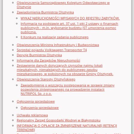
Obwieszczenia Samorządowego Kolegium Odwoławczego w
Olsztynie
Zawiadomienia Burmistrza Olsztynka
WYKAZ NIERUCHOMOŚCI WPISANYCH DO REJESTRU ZABYTKÓW.
Informacja na podstawie art. 37 ust. 1 pkt 2 ustawy o finansach
publicznych - m.in. wykonanie budżetu JST umorzenia pomoc
publiczna.
II Konkurs na realizację zadania publicznego
Obwieszczenia Ministra Infrastruktury i Budwonictwa
Sprzedaż pojazdu Volkswagen Transporter T4
Decyzje Burmistrza Olsztynka
Informacje dla Zarządców Nieruchomości
Zestawienie danych dotyczących czynszów najmu lokali
mieszkalnych, nienależących do publicznego zasobu
mieszkaniowego, w położonych na obszarze Gminy Olsztynek.
Obwieszczenia Starosty Olsztyńskiego
Zawiadomienie o wszczęciu postępowania w sprawie zmiany
pozwolenia zintegrowanego na prowadzenie instalacji
NUTRIPOL Sp. z o.o.
Ogłoszenia sprzedażowe
Ogłoszenia sprzedażowe
Uchwała reklamowa
Regionalny Zarząd Gospodarki Wodnej w Białymstoku
INFORMACJA O OPŁACIE ZA ZMNIEJSZENIE NATURALNEJ RETENCJI
TERENOWEJ