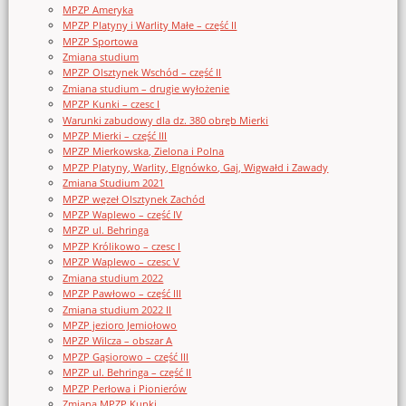
MPZP Ameryka
MPZP Platyny i Warlity Małe – część II
MPZP Sportowa
Zmiana studium
MPZP Olsztynek Wschód – część II
Zmiana studium – drugie wyłożenie
MPZP Kunki – czesc I
Warunki zabudowy dla dz. 380 obręb Mierki
MPZP Mierki – część III
MPZP Mierkowska, Zielona i Polna
MPZP Platyny, Warlity, Elgnówko, Gaj, Wigwałd i Zawady
Zmiana Studium 2021
MPZP węzeł Olsztynek Zachód
MPZP Waplewo – część IV
MPZP ul. Behringa
MPZP Królikowo – czesc I
MPZP Waplewo – czesc V
Zmiana studium 2022
MPZP Pawłowo – część III
Zmiana studium 2022 II
MPZP jezioro Jemiołowo
MPZP Wilcza – obszar A
MPZP Gąsiorowo – część III
MPZP ul. Behringa – część II
MPZP Perłowa i Pionierów
Zmiana MPZP Kunki