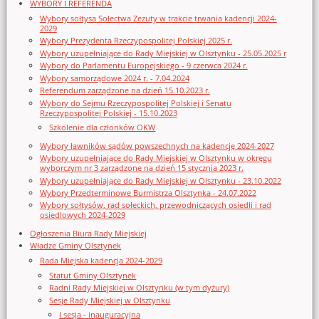
WYBORY I REFERENDA
Wybory sołtysa Sołectwa Zezuty w trakcie trwania kadencji 2024-
2029
Wybory Prezydenta Rzeczypospolitej Polskiej 2025 r.
Wybory uzupełniające do Rady Miejskiej w Olsztynku - 25.05.2025 r
Wybory do Parlamentu Europejskiego - 9 czerwca 2024 r.
Wybory samorządowe 2024 r. - 7.04.2024
Referendum zarządzone na dzień 15.10.2023 r.
Wybory do Sejmu Rzeczypospolitej Polskiej i Senatu
Rzeczypospolitej Polskiej - 15.10.2023
Szkolenie dla członków OKW
Wybory ławników sądów powszechnych na kadencję 2024-2027
Wybory uzupełniające do Rady Miejskiej w Olsztynku w okręgu
wyborczym nr 3 zarządzone na dzień 15 stycznia 2023 r.
Wybory uzupełniające do Rady Miejskiej w Olsztynku - 23.10.2022
Wybory Przedterminowe Burmistrza Olsztynka - 24.07.2022
Wybory sołtysów, rad sołeckich, przewodniczących osiedli i rad
osiedlowych 2024-2029
Ogłoszenia Biura Rady Miejskiej
Władze Gminy Olsztynek
Rada Miejska kadencja 2024-2029
Statut Gminy Olsztynek
Radni Rady Miejskiej w Olsztynku (w tym dyżury)
Sesje Rady Miejskiej w Olsztynku
I sesja - inauguracyjna