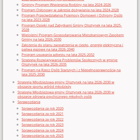
Gminny Program Wspierania Rodziny na lata 2024-2026
Program Osłonowy w zakresie dożywiania na lata 2024-2028
Program Przeciwdziałania Przemocy Domowej i Ochrony Osób
na lata 2023-2028
Program Opieki nad Zabytkami Gminy Olsztynek na lata 2025-
2028
Wieloletni Program Gospodarowania Mieszkaniowym Zasobem
Gminy na lata 2026-2030
Założenia do planu zaopatrzenia w ciepło, energię elektryczna i
paliwa gazowe na lata 2026-2040
Program usuwania azbestu na lata 2025-2032
Strategia Rozwiązywania Problemów Społecznych w gminie
Olsztynek na lata 2026-2035
Program na Rzecz Osób Starszych i z Niepełnosprawnością na
lata 2025-2030
Strategia Młodzieżowa gminy Olsztynek na lata 2026-2030 w
obszarze sportu wśród młodzieży
Strategia Młodzieżowa gminy Olsztynek na lata 2026-2030 w
obszarze zdrowia psychicznego młodych osób
Sprawozdania
Sprawozdania za rok 2020
Sprawozdania za rok 2021
Sprawozdania za rok 2022
Sprawozdania za rok 2023
Sprawozdania za rok 2024
Sprawozdania za rok 2025