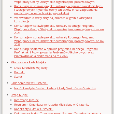
Współpracy Gminy Olsztynek z organizacjami pozarządowymi
Konsultacje w sprawie projektu uchwały w sprawie określenia trybu
i szczegółowych kryteriów oceny wniosków o realizację zadania
publicznego w ramach inicjatywy lokalnej
Wprowadzenie strefy ciszy na jeziorach w gminie Olsztynek –
konsultacje
Konsultacje w sprawie projektu uchwały Rocznego Programu
Współpracy Gminy Olsztynek z organizacjami pozarządowymi na rok
2025
Konsultacje w sprawie projektu uchwały Rocznego Programu
Współpracy Gminy Olsztynek z organizacjami pozarządowymi na rok
2026
Konsultacje społeczne w sprawie przyjęcia Gminnego Programu
Profilaktyki i Rozwiązywania Problemów Alkoholowych oraz
Przeciwdziałania Narkomanii na rok 2026
Młodzieżowa Rada Miejska
Skład Młodzieżowej Rady
Kontakt
Statut
Rada Seniorów w Olsztynku
Nabór kandydatów do II kadencji Rady Seniorów w Olsztynku
Urząd Miejski
Informacje Ogólne
Regulamin Organizacyjny Urzedu Miejskiego w Olsztynku
Kodeks etyki UM w Olsztynku
Dokumentacja dot. Zintegrowanego Systemu Zarządzania Jakością