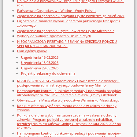
Dni wolne dla pracowników Urzędu Miejskiego w Olsztynku w 2021
roku
Państwowe Gospodarstwo Wodne - Wody Polskie
Zaproszenie na spotkanie - program Czyste Powietrze grudzień 2021
Ogłoszenie o zamiarze wyboru operatora publicznego transportu
zbiorowego
Zaproszenie na spotkania Czyste Powietrze Czyste Mieszkanie
Wybory do walnych zgromadzeń izb rolniczych
NIEOGRANICZONY PRZETARG PISEMNY NA SPRZEDAŻ POJAZDU
SPECJALNEGO STAR 200 PM 18P
Plan ogólny gminy
Uzgodnienia 16.02.2026
Uzgodnienia 13.05.2026
Uzgodnienia 29.05.2026
Projekt przekazany do uchwalenia
RGGIOŚ.6220.5.2024 Zawiadomienie - Obwieszczenie o wszczęciu
postępowania administracyjnego budowa farmy Mielno
Harmonogram kontroli punktów sprzedaży i podawania napojów
alkoholowych w 2025 roku na terenie miasta i gminy Olsztynek
Obwieszczenia Marszałka województwa Warmińsko-Mazurskiego
Konkurs ofert na wybór realizatora zadania w zakresie ochrony
zdrowia
Konkurs ofert na wybór realizatora zadania w zakresie ochrony
zdrowia - Program polityki zdrowotnej w zakresie rehabilitacji
leczniczej dla mieszkańców Gminy Olsztynek na lata 2025-2027 na
rok 2026
Harmonogram kontroli punktów sprzedaży i podawania napojów