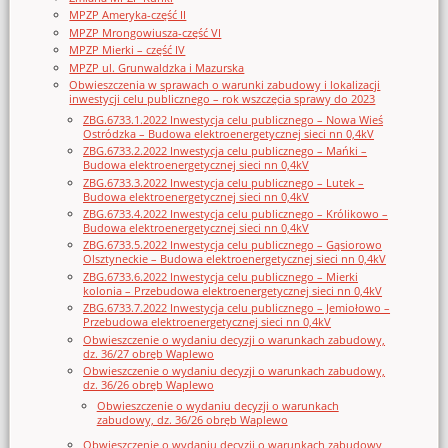
MPZP Ameryka-część II
MPZP Mrongowiusza-część VI
MPZP Mierki – część IV
MPZP ul. Grunwaldzka i Mazurska
Obwieszczenia w sprawach o warunki zabudowy i lokalizacji
inwestycji celu publicznego – rok wszczęcia sprawy do 2023
ZBG.6733.1.2022 Inwestycja celu publicznego – Nowa Wieś
Ostródzka – Budowa elektroenergetycznej sieci nn 0,4kV
ZBG.6733.2.2022 Inwestycja celu publicznego – Mańki –
Budowa elektroenergetycznej sieci nn 0,4kV
ZBG.6733.3.2022 Inwestycja celu publicznego – Lutek –
Budowa elektroenergetycznej sieci nn 0,4kV
ZBG.6733.4.2022 Inwestycja celu publicznego – Królikowo –
Budowa elektroenergetycznej sieci nn 0,4kV
ZBG.6733.5.2022 Inwestycja celu publicznego – Gąsiorowo
Olsztyneckie – Budowa elektroenergetycznej sieci nn 0,4kV
ZBG.6733.6.2022 Inwestycja celu publicznego – Mierki
kolonia – Przebudowa elektroenergetycznej sieci nn 0,4kV
ZBG.6733.7.2022 Inwestycja celu publicznego – Jemiołowo –
Przebudowa elektroenergetycznej sieci nn 0,4kV
Obwieszczenie o wydaniu decyzji o warunkach zabudowy,
dz. 36/27 obręb Waplewo
Obwieszczenie o wydaniu decyzji o warunkach zabudowy,
dz. 36/26 obręb Waplewo
Obwieszczenie o wydaniu decyzji o warunkach
zabudowy, dz. 36/26 obręb Waplewo
Obwieszczenie o wydaniu decyzji o warunkach zabudowy,