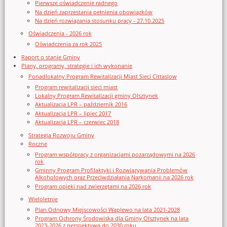
Pierwsze oświadczenie radnego
Na dzień zaprzestania pełnienia obowiązków
Na dzień rozwiązania stosunku pracy - 27.10.2025
Oświadczenia - 2026 rok
Oświadczenia za rok 2025
Raport o stanie Gminy
Plany, programy, strategie i ich wykonanie
Ponadlokalny Program Rewitalizacji Miast Sieci Cittaslow
Program rewitalizacji sieci miast
Lokalny Program Rewitalizacji gminy Olsztynek
Aktualizacja LPR – październik 2016
Aktualizacja LPR – lipiec 2017
Aktualizacja LPR – czerwiec 2018
Strategia Rozwoju Gminy
Roczne
Program współpracy z organizacjami pozarządowymi na 2026
rok
Gminny Program Profilaktyki i Rozwiązywania Problemów
Alkoholowych oraz Przeciwdziałania Narkomanii na 2026 rok
Program opieki nad zwierzętami na 2026 rok
Wieloletnie
Plan Odnowy Miejscowości Waplewo na lata 2021-2028
Program Ochrony Środowiska dla Gminy Olsztynek na lata
2023-2026 z perspektywą do 2030 roku