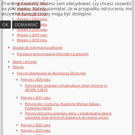
(Tracking Cookies). Możesz sam zdecydować, czy chcesz zezwolić
Wykazy z 2025 roku
na pliki cookie. Należy pamiętać, że w przypadku odrzucenia, nie
Wykazy z 2024 roku
wszystkie funkcje strony mogą być dostępne.
Wykazy z 2023 roku
Wykazy z 2022 roku
OK
ODMAWIAĆ
Wykazy z 2021 roku
Wykazy z 2020 roku
Wykazy z 2019 roku
Wykazy z 2018 roku
Dostęp do informacji publicznej
Ponowne wykorzystanie informacji publicznej
Skargi i wnioski
Petycje
Petycje skierowane do Burmistrza Olsztynka
Petycje z 2020 roku
Petycja dot. poprawy infrastruktury drogi gminnej nr
281409_5.0014
Petycje z 2021 roku
Petycja dot. konkursu: Rodzinne Miejsce Zabaw -
Podwórko NIVEA
Petycja dotycząca poprawy stanu i oznakowania dwóch
odcinków dróg gminnych biegących do granicy gminy
Petycje z 2022 roku
Petycje z 2023 roku