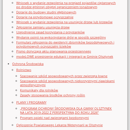
Wniosek o wydanie zezwolenia na przejazd pojazdów ciężarowych
po drodze gminnej objętej ograniczeniem tonażowym
Dotacje do budowy studni głębinowych
Dotacje na przydomowe oczyszczalnie
Wniosek o wydanie zezwolenia na usunięcie drzew lub krzewów
Zgłoszenie zamiaru usunięcia drzew
Uzgodnienie zasad korzystania z przystanków
Wydanie opinii na wykorzystanie dróg w sposób szczególny
Formularz zgłoszenia do ewidencji zbiorników bezodpływowych i
przydomowych oczyszczalni ścieków
Pismo dotyczące aktu planowania przestrzennego
modeLOWE przestrzenie edukacji i integracji w Gminie Olsztynek
Ochrona Środowiska
Rolnictwo
Szacowanie szkód spowodowanych przez zwierzęta łowne
Szacowanie szkód spowodowanych niekorzystnymi zjawiskami
atmosferycznymi
Komunikaty dla rolników
Zasady stosowania środków ochrony roślin
PLANY I PROGRAMY
„PROGRAM OCHRONY ŚRODOWISKA DLA GMINY OLSZTYNEK
NA LATA 2019-2022 Z PERSPEKTYWĄ DO ROKU 2026”
Program opieki nad zwierzętami bezdomnymi
Ogloszenie Powiatowego Lekarza Weterynarii w Olsztynie