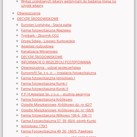
Wykaz urzędowych lekarzy weterynarii do badania mięsa na
użytek własny
Obwieszczenia
DECYZJE ŚRODOWISKOWE
Eurotter Logistyka - Stacja paliw
Farma fotowoltaiczna Waplewo
Tymbark - Zbiornik CO2
Droga Selwa - Lipowo Kurkowskie
Agaplast rozbudowa
Kanalizacja Witramowo
DECYZJE ŚRODOWISKOWE
INFORMACJE O WSZCZĘCIU POSTĘPOWANIA
Obwieszczenia - udział społeczeństwa
Europrofil Sp. z o. o. – instalacja fotowoltaiczna
Farma fotowoltaiczna Jemiołowo I
Farma fotowoltaiczna Kunki I
Farma fotowoltaiczna Kunki II
P.P-H.Agaplast Sp. z o.o. - studnia awaryjna
Farma fotowoltaiczna Królikowo
Osiedle Mieszkaniowe, Królikowo dz. nr 42/7
Osiedle Mieszkaniowe, Królikowo dz. nr 166/8
Farma fotowoltaiczna Wilkowo 106-6, 106-11
Farma Fotowoltaiczna 57, 59, 60/4, obręb Kunki
Jemiołowo 170/1
Farma Fotowoltaiczna 49, 50, 160/5, Pawłowo