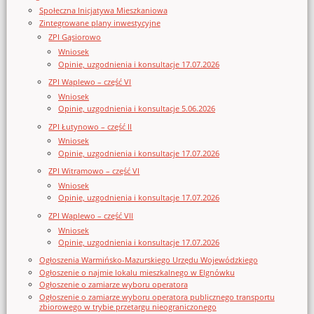
Społeczna Inicjatywa Mieszkaniowa
Zintegrowane plany inwestycyjne
ZPI Gąsiorowo
Wniosek
Opinie, uzgodnienia i konsultacje 17.07.2026
ZPI Waplewo – część VI
Wniosek
Opinie, uzgodnienia i konsultacje 5.06.2026
ZPI Łutynowo – część II
Wniosek
Opinie, uzgodnienia i konsultacje 17.07.2026
ZPI Witramowo – część VI
Wniosek
Opinie, uzgodnienia i konsultacje 17.07.2026
ZPI Waplewo – część VII
Wniosek
Opinie, uzgodnienia i konsultacje 17.07.2026
Ogłoszenia Warmińsko-Mazurskiego Urzędu Wojewódzkiego
Ogłoszenie o najmie lokalu mieszkalnego w Elgnówku
Ogłoszenie o zamiarze wyboru operatora
Ogłoszenie o zamiarze wyboru operatora publicznego transportu
zbiorowego w trybie przetargu nieograniczonego