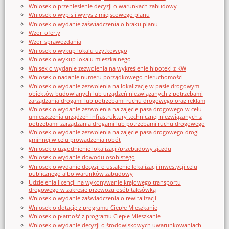
Wniosek o przeniesienie decyzji o warunkach zabudowy
Wniosek o wypis i wyrys z miejscowego planu
Wniosek o wydanie zaświadczenia o braku planu
Wzor_oferty
Wzor_sprawozdania
Wniosek o wykup lokalu użytkowego
Wniosek o wykup lokalu mieszkalnego
Wnisek o wydanie zezwolenia na wykreślenie hipoteki z KW
Wniosek o nadanie numeru porządkowego nieruchomości
Wniosek o wydanie zezwolenia na lokalizację w pasie drogowym
obiektów budowlanych lub urządzeń niezwiązanych z potrzebami
zarządzania drogami lub potrzebami ruchu drogowego oraz reklam
Wniosek o wydanie zezwolenia na zajęcie pasa drogowego w celu
umieszczenia urządzeń infrastruktury technicznej niezwiązanych z
potrzebami zarządzania drogami lub potrzebami ruchu drogowego
Wniosek o wydanie zezwolenia na zajęcie pasa drogowego drogi
gminnej w celu prowadzenia robót
Wniosek o uzgodnienie lokalizacji/przebudowy zjazdu
Wniosek o wydanie dowodu osobistego
Wniosek o wydanie decyzji o ustalenie lokalizacji inwestycji celu
publicznego albo warunków zabudowy
Udzielenia licencji na wykonywanie krajowego transportu
drogowego w zakresie przewozu osób taksówką
Wniosek o wydanie zaświadczenia o rewitalizacji
Wniosek o dotację z programu Ciepłe Mieszkanie
Wniosek o płatność z programu Ciepłe Mieszkanie
Wniosek o wydanie decyzji o środowiskowych uwarunkowaniach