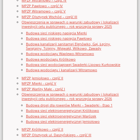
MPZP Witramowo – część IV
MPZP Pawłowo – część IV
MPZP Witramowo – część V
MPZP Olsztynek Wschód – część III
Obwieszczenia w sprawach o warunki zabudowy i lokalizacji
inwestycji celu publicznego – rok wszczęcia sprawy 2025
Budowa sieci niskiego napięcia Mierki
Budowa sieci niskiego napięcia Pawłowo
Budowa kanalizacji sanitarnej Elgnówko, Gaj, Łęciny,
Świętajny, Tolejny, Wigwałd, Wilkowo, Zawady
Budowa wodociągu Waplewo-Witramowo
Budowa wodociągu Królikowo
Budowa sieci wodociągowej Swaderki-Lipowo Kurkowskie
Budowa wodociągu i kanalizacji Witramowo
MPZP Jemiołowo - część II
MPZP Mierki - część V
MPZP Warlity Małe - część I
Obwieszczenia w sprawach o warunki zabudowy i lokalizacji
inwestycji celu publicznego – rok wszczęcia sprawy 2026
Budowa drogi dla rowerów Mierki – Swaderki - Etap 1
Budowa sieci elektroenergetycznej Królikowo
Budowa sieci elektroenergetycznej Marózek
Budowa sieci elektroenergetycznej Jemiołowo
MPZP Królikowo – część II
MPZP Olsztynek ul. Daszyńskiego – część III