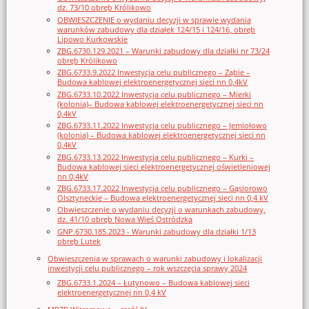
dz. 73/10 obręb Królikowo
OBWIESZCZENIE o wydaniu decyzji w sprawie wydania
warunków zabudowy dla działek 124/15 i 124/16, obręb
Lipowo Kurkowskie
ZBG.6730.129.2021 – Warunki zabudowy dla działki nr 73/24
obręb Królikowo
ZBG.6733.9.2022 Inwestycja celu publicznego – Ząbie –
Budowa kablowej elektroenergetycznej sieci nn 0,4kV
ZBG.6733.10.2022 Inwestycja celu publicznego – Mierki
(kolonia)– Budowa kablowej elektroenergetycznej sieci nn
0,4kV
ZBG.6733.11.2022 Inwestycja celu publicznego – Jemiołowo
(kolonia) – Budowa kablowej elektroenergetycznej sieci nn
0,4kV
ZBG.6733.13.2022 Inwestycja celu publicznego – Kurki –
Budowa kablowej sieci elektroenergetycznej oświetleniowej
nn 0,4kV
ZBG.6733.17.2022 Inwestycja celu publicznego – Gąsiorowo
Olsztyneckie – Budowa elektroenergetycznej sieci nn 0,4 kV
Obwieszczenie o wydaniu decyzji o warunkach zabudowy,
dz. 41/10 obręb Nowa Wieś Ostródzka
GNP.6730.185.2023 - Warunki zabudowy dla działki 1/13
obręb Lutek
Obwieszczenia w sprawach o warunki zabudowy i lokalizacji
inwestycji celu publicznego – rok wszczęcia sprawy 2024
ZBG.6733.1.2024 – Łutynowo – Budowa kablowej sieci
elektroenergetycznej nn 0,4 kV