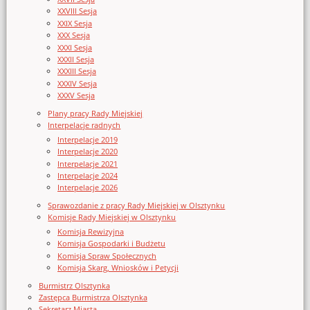
XXVIII Sesja
XXIX Sesja
XXX Sesja
XXXI Sesja
XXXII Sesja
XXXIII Sesja
XXXIV Sesja
XXXV Sesja
Plany pracy Rady Miejskiej
Interpelacje radnych
Interpelacje 2019
Interpelacje 2020
Interpelacje 2021
Interpelacje 2024
Interpelacje 2026
Sprawozdanie z pracy Rady Miejskiej w Olsztynku
Komisje Rady Miejskiej w Olsztynku
Komisja Rewizyjna
Komisja Gospodarki i Budżetu
Komisja Spraw Społecznych
Komisja Skarg, Wniosków i Petycji
Burmistrz Olsztynka
Zastępca Burmistrza Olsztynka
Sekretarz Miasta