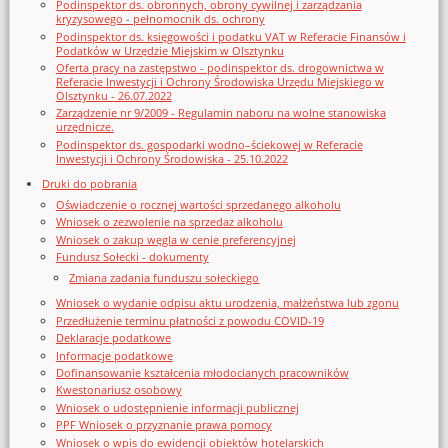
Podinspektor ds. obronnych, obrony cywilnej i zarządzania
kryzysowego - pełnomocnik ds. ochrony
Podinspektor ds. księgowości i podatku VAT w Referacie Finansów i
Podatków w Urzędzie Miejskim w Olsztynku
Oferta pracy na zastępstwo - podinspektor ds. drogownictwa w
Referacie Inwestycji i Ochrony Środowiska Urzędu Miejskiego w
Olsztynku - 26.07.2022
Zarządzenie nr 9/2009 - Regulamin naboru na wolne stanowiska
urzędnicze.
Podinspektor ds. gospodarki wodno–ściekowej w Referacie
Inwestycji i Ochrony Środowiska - 25.10.2022
Druki do pobrania
Oświadczenie o rocznej wartości sprzedanego alkoholu
Wniosek o zezwolenie na sprzedaz alkoholu
Wniosek o zakup węgla w cenie preferencyjnej
Fundusz Sołecki - dokumenty
Zmiana zadania funduszu sołeckiego
Wniosek o wydanie odpisu aktu urodzenia, małżeństwa lub zgonu
Przedłużenie terminu płatności z powodu COVID-19
Deklaracje podatkowe
Informacje podatkowe
Dofinansowanie kształcenia młodocianych pracowników
Kwestonariusz osobowy
Wniosek o udostępnienie informacji publicznej
PPF Wniosek o przyznanie prawa pomocy
Wniosek o wpis do ewidencji obiektów hotelarskich