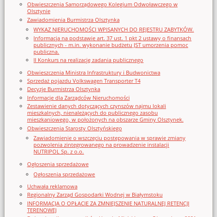
Obwieszczenia Samorządowego Kolegium Odwoławczego w
Olsztynie
Zawiadomienia Burmistrza Olsztynka
WYKAZ NIERUCHOMOŚCI WPISANYCH DO REJESTRU ZABYTKÓW.
Informacja na podstawie art. 37 ust. 1 pkt 2 ustawy o finansach
publicznych - m.in. wykonanie budżetu JST umorzenia pomoc
publiczna.
II Konkurs na realizację zadania publicznego
Obwieszczenia Ministra Infrastruktury i Budwonictwa
Sprzedaż pojazdu Volkswagen Transporter T4
Decyzje Burmistrza Olsztynka
Informacje dla Zarządców Nieruchomości
Zestawienie danych dotyczących czynszów najmu lokali
mieszkalnych, nienależących do publicznego zasobu
mieszkaniowego, w położonych na obszarze Gminy Olsztynek.
Obwieszczenia Starosty Olsztyńskiego
Zawiadomienie o wszczęciu postępowania w sprawie zmiany
pozwolenia zintegrowanego na prowadzenie instalacji
NUTRIPOL Sp. z o.o.
Ogłoszenia sprzedażowe
Ogłoszenia sprzedażowe
Uchwała reklamowa
Regionalny Zarząd Gospodarki Wodnej w Białymstoku
INFORMACJA O OPŁACIE ZA ZMNIEJSZENIE NATURALNEJ RETENCJI
TERENOWEJ