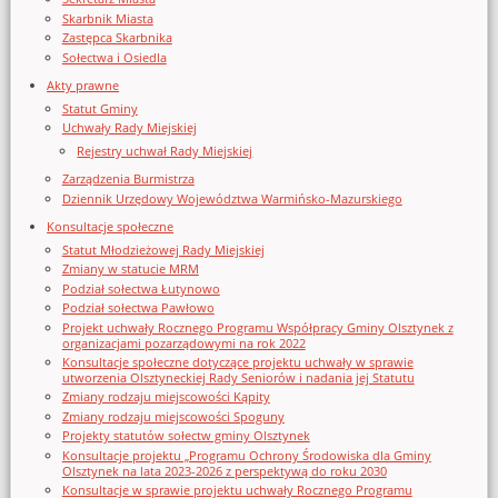
Skarbnik Miasta
Zastępca Skarbnika
Sołectwa i Osiedla
Akty prawne
Statut Gminy
Uchwały Rady Miejskiej
Rejestry uchwał Rady Miejskiej
Zarządzenia Burmistrza
Dziennik Urzędowy Województwa Warmińsko-Mazurskiego
Konsultacje społeczne
Statut Młodzieżowej Rady Miejskiej
Zmiany w statucie MRM
Podział sołectwa Łutynowo
Podział sołectwa Pawłowo
Projekt uchwały Rocznego Programu Współpracy Gminy Olsztynek z
organizacjami pozarządowymi na rok 2022
Konsultacje społeczne dotyczące projektu uchwały w sprawie
utworzenia Olsztyneckiej Rady Seniorów i nadania jej Statutu
Zmiany rodzaju miejscowości Kąpity
Zmiany rodzaju miejscowości Spoguny
Projekty statutów sołectw gminy Olsztynek
Konsultacje projektu „Programu Ochrony Środowiska dla Gminy
Olsztynek na lata 2023-2026 z perspektywą do roku 2030
Konsultacje w sprawie projektu uchwały Rocznego Programu