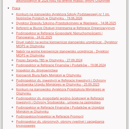
alkoholowych w 2026 roku na terenie miasta i gminy Olsztynek
Praca
Konkurs na stanowisko dyrektora Szkoły Podstawowej nr 1 im.
Noblistów Polskich w Olsztynku - 19.06.2026
Dyrektor Zespołu Szkolno-Przedszkolnego w Waplewie - 14.08.2025
Referent w Biurze Obsługi Interesanta w Referacie Organizacyjnym
Podinspektor w Referacie Gospodarki Nieruchomościami i
Planowania - 24.02.2025
Drugi nabór na wolne kierownicze stanowisko urzędnicze - Dyrektor
MOPS w Olsztynku
Nabór na wolne kierownicze stanowisko urzędnicze - Dyrektor
MOPS w Olsztynku
Prezes Zarządu TBS w Olsztynku - 27.09.2024
Podinspektor w Referacie Finansów i Podatków - 19.08.2024
Inspektor ds. drogownictwa
Kierownik Biura Rady Miejskiej w Olsztynku
Podinspektor ds. inwestycji w Referacie Inwestycji i Ochrony
Środowiska Urzędu Miejskiego w Olsztynku - 25.09.2023
Konkurs na stanowisko dyrektora Przedszkola Miejskiego w
Olsztynku
Podinspektor ds. gospodarki wodno-ściekowej w Referacie
Inwestycji i Ochrony Środowiska - umowa na zastępstwo
Podinspektor w Referacie Finansów i Podatków w Urzędzie
Miejskim w Olsztynku
Podinspektor/inspektor w Referacie Promocji
Podinspektor ds. obronnych, obrony cywilnej i zarządzania
kryzysowego