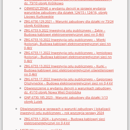
dz. 73/10 obręb Królikowo
OBWIESZCZENIE o wydaniu decyzji w sprawie wydania
warunków zabudowy dla działek 124/15 i 124/16, obręb
Lipowo Kurkowskie
ZBG.6730.129.2021 – Warunki zabudowy dla działki nr 73/24
obręb Królikowo
ZBG.6733.9.2022 Inwestycja celu publicznego – Ząbie –
Budowa kablowej elektroenergetycznej sieci nn 0,4kV
ZBG.6733.10.2022 Inwestycja celu publicznego – Mierki
(kolonia)– Budowa kablowej elektroenergetycznej sieci nn
0,4kV
ZBG.6733.11.2022 Inwestycja celu publicznego – Jemiołowo
(kolonia) – Budowa kablowej elektroenergetycznej sieci nn
0,4kV
ZBG.6733.13.2022 Inwestycja celu publicznego – Kurki –
Budowa kablowej sieci elektroenergetycznej oświetleniowej
nn 0,4kV
ZBG.6733.17.2022 Inwestycja celu publicznego – Gąsiorowo
Olsztyneckie – Budowa elektroenergetycznej sieci nn 0,4 kV
Obwieszczenie o wydaniu decyzji o warunkach zabudowy,
dz. 41/10 obręb Nowa Wieś Ostródzka
GNP.6730.185.2023 - Warunki zabudowy dla działki 1/13
obręb Lutek
Obwieszczenia w sprawach o warunki zabudowy i lokalizacji
inwestycji celu publicznego – rok wszczęcia sprawy 2024
ZBG.6733.1.2024 – Łutynowo – Budowa kablowej sieci
elektroenergetycznej nn 0,4 kV