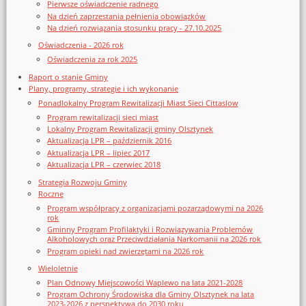
Pierwsze oświadczenie radnego
Na dzień zaprzestania pełnienia obowiązków
Na dzień rozwiązania stosunku pracy - 27.10.2025
Oświadczenia - 2026 rok
Oświadczenia za rok 2025
Raport o stanie Gminy
Plany, programy, strategie i ich wykonanie
Ponadlokalny Program Rewitalizacji Miast Sieci Cittaslow
Program rewitalizacji sieci miast
Lokalny Program Rewitalizacji gminy Olsztynek
Aktualizacja LPR – październik 2016
Aktualizacja LPR – lipiec 2017
Aktualizacja LPR – czerwiec 2018
Strategia Rozwoju Gminy
Roczne
Program współpracy z organizacjami pozarządowymi na 2026
rok
Gminny Program Profilaktyki i Rozwiązywania Problemów
Alkoholowych oraz Przeciwdziałania Narkomanii na 2026 rok
Program opieki nad zwierzętami na 2026 rok
Wieloletnie
Plan Odnowy Miejscowości Waplewo na lata 2021-2028
Program Ochrony Środowiska dla Gminy Olsztynek na lata
2023-2026 z perspektywą do 2030 roku