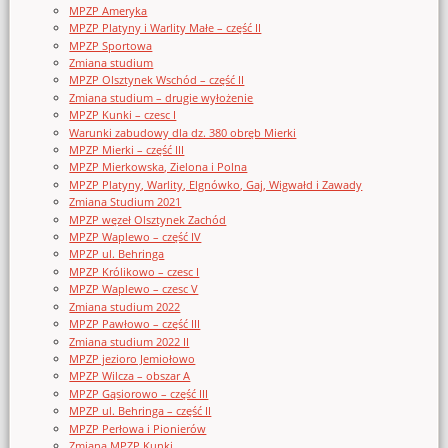
MPZP Ameryka
MPZP Platyny i Warlity Małe – część II
MPZP Sportowa
Zmiana studium
MPZP Olsztynek Wschód – część II
Zmiana studium – drugie wyłożenie
MPZP Kunki – czesc I
Warunki zabudowy dla dz. 380 obręb Mierki
MPZP Mierki – część III
MPZP Mierkowska, Zielona i Polna
MPZP Platyny, Warlity, Elgnówko, Gaj, Wigwałd i Zawady
Zmiana Studium 2021
MPZP węzeł Olsztynek Zachód
MPZP Waplewo – część IV
MPZP ul. Behringa
MPZP Królikowo – czesc I
MPZP Waplewo – czesc V
Zmiana studium 2022
MPZP Pawłowo – część III
Zmiana studium 2022 II
MPZP jezioro Jemiołowo
MPZP Wilcza – obszar A
MPZP Gąsiorowo – część III
MPZP ul. Behringa – część II
MPZP Perłowa i Pionierów
Zmiana MPZP Kunki