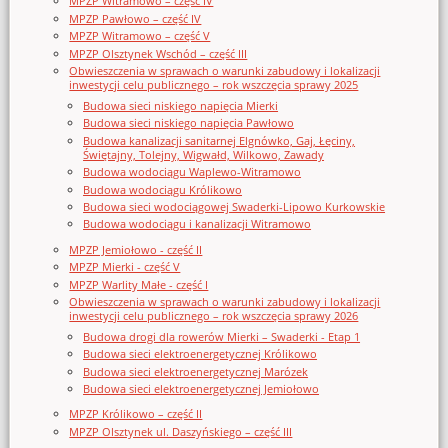
MPZP Witramowo – część IV
MPZP Pawłowo – część IV
MPZP Witramowo – część V
MPZP Olsztynek Wschód – część III
Obwieszczenia w sprawach o warunki zabudowy i lokalizacji
inwestycji celu publicznego – rok wszczęcia sprawy 2025
Budowa sieci niskiego napięcia Mierki
Budowa sieci niskiego napięcia Pawłowo
Budowa kanalizacji sanitarnej Elgnówko, Gaj, Łęciny,
Świętajny, Tolejny, Wigwałd, Wilkowo, Zawady
Budowa wodociągu Waplewo-Witramowo
Budowa wodociągu Królikowo
Budowa sieci wodociągowej Swaderki-Lipowo Kurkowskie
Budowa wodociągu i kanalizacji Witramowo
MPZP Jemiołowo - część II
MPZP Mierki - część V
MPZP Warlity Małe - część I
Obwieszczenia w sprawach o warunki zabudowy i lokalizacji
inwestycji celu publicznego – rok wszczęcia sprawy 2026
Budowa drogi dla rowerów Mierki – Swaderki - Etap 1
Budowa sieci elektroenergetycznej Królikowo
Budowa sieci elektroenergetycznej Marózek
Budowa sieci elektroenergetycznej Jemiołowo
MPZP Królikowo – część II
MPZP Olsztynek ul. Daszyńskiego – część III