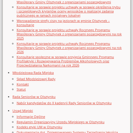
Współpracy Gminy Olsztynek z organizacjami pozarządowymi
Konsultacje w sprawie projektu uchwały w sprawie określenia trybu
i szczegółowych kryteriów oceny wniosków o realizację zadania
publicznego w ramach inicjatywy lokalnej
Wprowadzenie strefy ciszy na jeziorach w gminie Olsztynek –
konsultacje
Konsultacje w sprawie projektu uchwały Rocznego Programu
Współpracy Gminy Olsztynek z organizacjami pozarządowymi na rok
2025
Konsultacje w sprawie projektu uchwały Rocznego Programu
Współpracy Gminy Olsztynek z organizacjami pozarządowymi na rok
2026
Konsultacje społeczne w sprawie przyjęcia Gminnego Programu
Profilaktyki i Rozwiązywania Problemów Alkoholowych oraz
Przeciwdziałania Narkomanii na rok 2026
Młodzieżowa Rada Miejska
Skład Młodzieżowej Rady
Kontakt
Statut
Rada Seniorów w Olsztynku
Nabór kandydatów do II kadencji Rady Seniorów w Olsztynku
Urząd Miejski
Informacje Ogólne
Regulamin Organizacyjny Urzedu Miejskiego w Olsztynku
Kodeks etyki UM w Olsztynku
Dokumentacja dot. Zintegrowanego Systemu Zarządzania Jakością