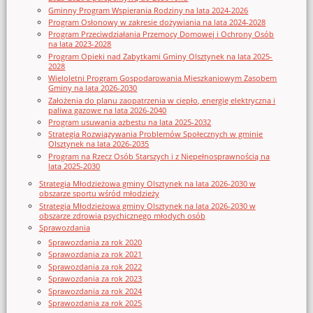
Gminny Program Wspierania Rodziny na lata 2024-2026
Program Osłonowy w zakresie dożywiania na lata 2024-2028
Program Przeciwdziałania Przemocy Domowej i Ochrony Osób
na lata 2023-2028
Program Opieki nad Zabytkami Gminy Olsztynek na lata 2025-
2028
Wieloletni Program Gospodarowania Mieszkaniowym Zasobem
Gminy na lata 2026-2030
Założenia do planu zaopatrzenia w ciepło, energię elektryczna i
paliwa gazowe na lata 2026-2040
Program usuwania azbestu na lata 2025-2032
Strategia Rozwiązywania Problemów Społecznych w gminie
Olsztynek na lata 2026-2035
Program na Rzecz Osób Starszych i z Niepełnosprawnością na
lata 2025-2030
Strategia Młodzieżowa gminy Olsztynek na lata 2026-2030 w
obszarze sportu wśród młodzieży
Strategia Młodzieżowa gminy Olsztynek na lata 2026-2030 w
obszarze zdrowia psychicznego młodych osób
Sprawozdania
Sprawozdania za rok 2020
Sprawozdania za rok 2021
Sprawozdania za rok 2022
Sprawozdania za rok 2023
Sprawozdania za rok 2024
Sprawozdania za rok 2025