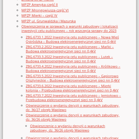
MPZP Ameryka-część II
MPZP Mrongowiusza-część VI
MPZP Mierki – część IV
MPZP ul. Grunwaldzka i Mazurska
Obwieszczenia w sprawach o warunki zabudowy i lokalizacji
inwestycji celu publicznego – rok wszczęcia sprawy do 2023
ZBG.6733.1.2022 Inwestycja celu publicznego – Nowa Wieś
Ostródzka – Budowa elektroenergetycznej sieci nn 0,4kV
ZBG.6733.2.2022 Inwestycja celu publicznego – Mańki –
Budowa elektroenergetycznej sieci nn 0,4kV
ZBG.6733.3.2022 Inwestycja celu publicznego – Lutek –
Budowa elektroenergetycznej sieci nn 0,4kV
ZBG.6733.4.2022 Inwestycja celu publicznego – Królikowo –
Budowa elektroenergetycznej sieci nn 0,4kV
ZBG.6733.5.2022 Inwestycja celu publicznego – Gąsiorowo
Olsztyneckie – Budowa elektroenergetycznej sieci nn 0,4kV
ZBG.6733.6.2022 Inwestycja celu publicznego – Mierki
kolonia – Przebudowa elektroenergetycznej sieci nn 0,4kV
ZBG.6733.7.2022 Inwestycja celu publicznego – Jemiołowo –
Przebudowa elektroenergetycznej sieci nn 0,4kV
Obwieszczenie o wydaniu decyzji o warunkach zabudowy,
dz. 36/27 obręb Waplewo
Obwieszczenie o wydaniu decyzji o warunkach zabudowy,
dz. 36/26 obręb Waplewo
Obwieszczenie o wydaniu decyzji o warunkach
zabudowy, dz. 36/26 obręb Waplewo
Obwieszczenie o wydaniu decyzji o warunkach zabudowy,