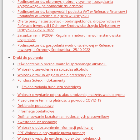
Podinspektor ds. obronnych, obrony cywilnej i zarządzania
kryzysowego - pełnomocnik ds. ochrony
Podinspektor ds. księgowości i podatku VAT w Referacie Finansów i
Podatków w Urzędzie Miejskim w Olsztynku
Oferta pracy na zastępstwo - podinspektor ds. drogownictwa w
Referacie Inwestycji i Ochrony Środowiska Urzędu Miejskiego w
Olsztynku - 26.07.2022
Zarządzenie nr 9/2009 - Regulamin naboru na wolne stanowiska
urzędnicze.
Podinspektor ds. gospodarki wodno–ściekowej w Referacie
Inwestycji i Ochrony Środowiska - 25.10.2022
Druki do pobrania
Oświadczenie o rocznej wartości sprzedanego alkoholu
Wniosek o zezwolenie na sprzedaz alkoholu
Wniosek o zakup węgla w cenie preferencyjnej
Fundusz Sołecki - dokumenty
Zmiana zadania funduszu sołeckiego
Wniosek o wydanie odpisu aktu urodzenia, małżeństwa lub zgonu
Przedłużenie terminu płatności z powodu COVID-19
Deklaracje podatkowe
Informacje podatkowe
Dofinansowanie kształcenia młodocianych pracowników
Kwestonariusz osobowy
Wniosek o udostępnienie informacji publicznej
PPF Wniosek o przyznanie prawa pomocy
Wniosek o wpis do ewidencji obiektów hotelarskich