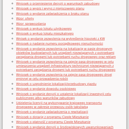
Wniosek o przeniesienie decyzji o warunkach zabudowy
Wniosek o wypis i wyrys z miejscowego planu
Wniosek o wydanie zaświadczenia o braku planu
Wzor_oferty
Wzor_sprawozdania
Wniosek o wykup lokalu użytkowego
Wniosek o wykup lokalu mieszkalnego
Wnisek o wydanie zezwolenia na wykreślenie hipoteki z KW
Wniosek o nadanie numeru porządkowego nieruchomości
Wniosek o wydanie zezwolenia na lokalizację w pasie drogowym
obiektów budowlanych lub urządzeń niezwiązanych z potrzebami
zarządzania drogami lub potrzebami ruchu drogowego oraz reklam
Wniosek o wydanie zezwolenia na zajęcie pasa drogowego w celu
umieszczenia urządzeń infrastruktury technicznej niezwiązanych z
potrzebami zarządzania drogami lub potrzebami ruchu drogowego
Wniosek o wydanie zezwolenia na zajęcie pasa drogowego drogi
gminnej w celu prowadzenia robót
Wniosek o uzgodnienie lokalizacji/przebudowy zjazdu
Wniosek o wydanie dowodu osobistego
Wniosek o wydanie decyzji o ustalenie lokalizacji inwestycji celu
publicznego albo warunków zabudowy
Udzielenia licencji na wykonywanie krajowego transportu
drogowego w zakresie przewozu osób taksówką
Wniosek o wydanie zaświadczenia o rewitalizacji
Wniosek o dotację z programu Ciepłe Mieszkanie
Wniosek o płatność z programu Ciepłe Mieszkanie
Wniosek o wydanie decyzji o środowiskowych uwarunkowaniach