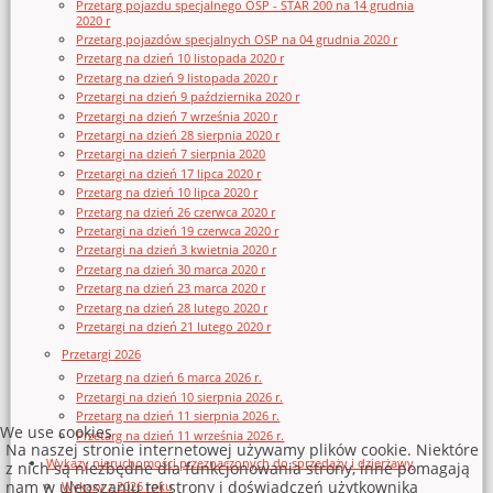
Przetarg pojazdu specjalnego OSP - STAR 200 na 14 grudnia
2020 r
Przetarg pojazdów specjalnych OSP na 04 grudnia 2020 r
Przetarg na dzień 10 listopada 2020 r
Przetarg na dzień 9 listopada 2020 r
Przetargi na dzień 9 października 2020 r
Przetargi na dzień 7 września 2020 r
Przetargi na dzień 28 sierpnia 2020 r
Przetargi na dzień 7 sierpnia 2020
Przetargi na dzień 17 lipca 2020 r
Przetarg na dzień 10 lipca 2020 r
Przetarg na dzień 26 czerwca 2020 r
Przetargi na dzień 19 czerwca 2020 r
Przetargi na dzień 3 kwietnia 2020 r
Przetarg na dzień 30 marca 2020 r
Przetarg na dzień 23 marca 2020 r
Przetarg na dzień 28 lutego 2020 r
Przetargi na dzień 21 lutego 2020 r
Przetargi 2026
Przetarg na dzień 6 marca 2026 r.
Przetargi na dzień 10 sierpnia 2026 r.
Przetarg na dzień 11 sierpnia 2026 r.
We use cookies
Przetarg na dzień 11 września 2026 r.
Na naszej stronie internetowej używamy plików cookie. Niektóre
Wykazy nieruchomości przeznaczonych do sprzedaży i dzierżawy
z nich są niezbędne dla funkcjonowania strony, inne pomagają
nam w ulepszaniu tej strony i doświadczeń użytkownika
Wykazy z 2026 roku