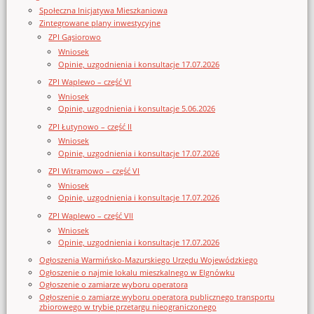
Społeczna Inicjatywa Mieszkaniowa
Zintegrowane plany inwestycyjne
ZPI Gąsiorowo
Wniosek
Opinie, uzgodnienia i konsultacje 17.07.2026
ZPI Waplewo – część VI
Wniosek
Opinie, uzgodnienia i konsultacje 5.06.2026
ZPI Łutynowo – część II
Wniosek
Opinie, uzgodnienia i konsultacje 17.07.2026
ZPI Witramowo – część VI
Wniosek
Opinie, uzgodnienia i konsultacje 17.07.2026
ZPI Waplewo – część VII
Wniosek
Opinie, uzgodnienia i konsultacje 17.07.2026
Ogłoszenia Warmińsko-Mazurskiego Urzędu Wojewódzkiego
Ogłoszenie o najmie lokalu mieszkalnego w Elgnówku
Ogłoszenie o zamiarze wyboru operatora
Ogłoszenie o zamiarze wyboru operatora publicznego transportu
zbiorowego w trybie przetargu nieograniczonego