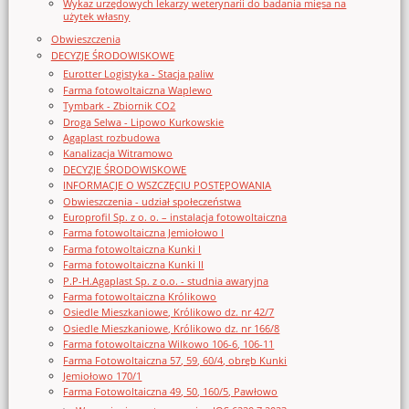
Wykaz urzędowych lekarzy weterynarii do badania mięsa na
użytek własny
Obwieszczenia
DECYZJE ŚRODOWISKOWE
Eurotter Logistyka - Stacja paliw
Farma fotowoltaiczna Waplewo
Tymbark - Zbiornik CO2
Droga Selwa - Lipowo Kurkowskie
Agaplast rozbudowa
Kanalizacja Witramowo
DECYZJE ŚRODOWISKOWE
INFORMACJE O WSZCZĘCIU POSTĘPOWANIA
Obwieszczenia - udział społeczeństwa
Europrofil Sp. z o. o. – instalacja fotowoltaiczna
Farma fotowoltaiczna Jemiołowo I
Farma fotowoltaiczna Kunki I
Farma fotowoltaiczna Kunki II
P.P-H.Agaplast Sp. z o.o. - studnia awaryjna
Farma fotowoltaiczna Królikowo
Osiedle Mieszkaniowe, Królikowo dz. nr 42/7
Osiedle Mieszkaniowe, Królikowo dz. nr 166/8
Farma fotowoltaiczna Wilkowo 106-6, 106-11
Farma Fotowoltaiczna 57, 59, 60/4, obręb Kunki
Jemiołowo 170/1
Farma Fotowoltaiczna 49, 50, 160/5, Pawłowo