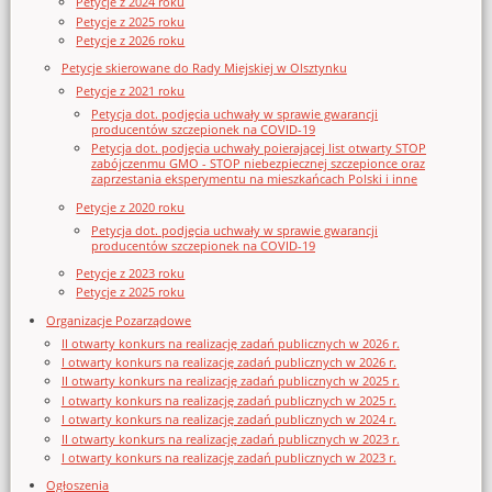
Petycje z 2024 roku
Petycje z 2025 roku
Petycje z 2026 roku
Petycje skierowane do Rady Miejskiej w Olsztynku
Petycje z 2021 roku
Petycja dot. podjęcia uchwały w sprawie gwarancji
producentów szczepionek na COVID-19
Petycja dot. podjęcia uchwały poierającej list otwarty STOP
zabójczenmu GMO - STOP niebezpiecznej szczepionce oraz
zaprzestania eksperymentu na mieszkańcach Polski i inne
Petycje z 2020 roku
Petycja dot. podjęcia uchwały w sprawie gwarancji
producentów szczepionek na COVID-19
Petycje z 2023 roku
Petycje z 2025 roku
Organizacje Pozarządowe
II otwarty konkurs na realizację zadań publicznych w 2026 r.
I otwarty konkurs na realizację zadań publicznych w 2026 r.
II otwarty konkurs na realizację zadań publicznych w 2025 r.
I otwarty konkurs na realizację zadań publicznych w 2025 r.
I otwarty konkurs na realizację zadań publicznych w 2024 r.
II otwarty konkurs na realizację zadań publicznych w 2023 r.
I otwarty konkurs na realizację zadań publicznych w 2023 r.
Ogłoszenia