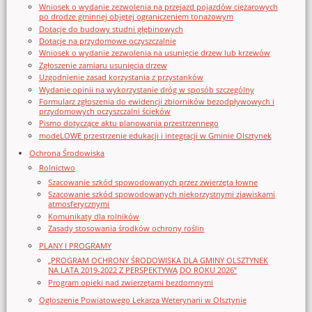
Wniosek o wydanie zezwolenia na przejazd pojazdów ciężarowych
po drodze gminnej objętej ograniczeniem tonażowym
Dotacje do budowy studni głębinowych
Dotacje na przydomowe oczyszczalnie
Wniosek o wydanie zezwolenia na usunięcie drzew lub krzewów
Zgłoszenie zamiaru usunięcia drzew
Uzgodnienie zasad korzystania z przystanków
Wydanie opinii na wykorzystanie dróg w sposób szczególny
Formularz zgłoszenia do ewidencji zbiorników bezodpływowych i
przydomowych oczyszczalni ścieków
Pismo dotyczące aktu planowania przestrzennego
modeLOWE przestrzenie edukacji i integracji w Gminie Olsztynek
Ochrona Środowiska
Rolnictwo
Szacowanie szkód spowodowanych przez zwierzęta łowne
Szacowanie szkód spowodowanych niekorzystnymi zjawiskami
atmosferycznymi
Komunikaty dla rolników
Zasady stosowania środków ochrony roślin
PLANY I PROGRAMY
„PROGRAM OCHRONY ŚRODOWISKA DLA GMINY OLSZTYNEK
NA LATA 2019-2022 Z PERSPEKTYWĄ DO ROKU 2026”
Program opieki nad zwierzętami bezdomnymi
Ogloszenie Powiatowego Lekarza Weterynarii w Olsztynie