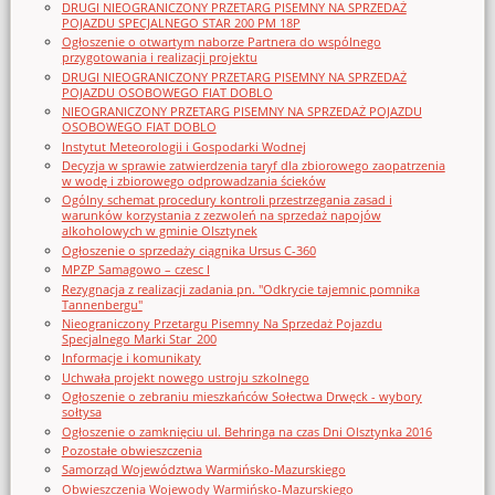
DRUGI NIEOGRANICZONY PRZETARG PISEMNY NA SPRZEDAŻ
POJAZDU SPECJALNEGO STAR 200 PM 18P
Ogłoszenie o otwartym naborze Partnera do wspólnego
przygotowania i realizacji projektu
DRUGI NIEOGRANICZONY PRZETARG PISEMNY NA SPRZEDAŻ
POJAZDU OSOBOWEGO FIAT DOBLO
NIEOGRANICZONY PRZETARG PISEMNY NA SPRZEDAŻ POJAZDU
OSOBOWEGO FIAT DOBLO
Instytut Meteorologii i Gospodarki Wodnej
Decyzja w sprawie zatwierdzenia taryf dla zbiorowego zaopatrzenia
w wodę i zbiorowego odprowadzania ścieków
Ogólny schemat procedury kontroli przestrzegania zasad i
warunków korzystania z zezwoleń na sprzedaż napojów
alkoholowych w gminie Olsztynek
Ogłoszenie o sprzedaży ciągnika Ursus C-360
MPZP Samagowo – czesc I
Rezygnacja z realizacji zadania pn. "Odkrycie tajemnic pomnika
Tannenbergu"
Nieograniczony Przetargu Pisemny Na Sprzedaż Pojazdu
Specjalnego Marki Star_200
Informacje i komunikaty
Uchwała projekt nowego ustroju szkolnego
Ogłoszenie o zebraniu mieszkańców Sołectwa Drwęck - wybory
sołtysa
Ogłoszenie o zamknięciu ul. Behringa na czas Dni Olsztynka 2016
Pozostałe obwieszczenia
Samorząd Województwa Warmińsko-Mazurskiego
Obwieszczenia Wojewody Warmińsko-Mazurskiego