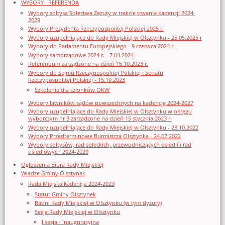
WYBORY I REFERENDA
Wybory sołtysa Sołectwa Zezuty w trakcie trwania kadencji 2024-
2029
Wybory Prezydenta Rzeczypospolitej Polskiej 2025 r.
Wybory uzupełniające do Rady Miejskiej w Olsztynku - 25.05.2025 r
Wybory do Parlamentu Europejskiego - 9 czerwca 2024 r.
Wybory samorządowe 2024 r. - 7.04.2024
Referendum zarządzone na dzień 15.10.2023 r.
Wybory do Sejmu Rzeczypospolitej Polskiej i Senatu
Rzeczypospolitej Polskiej - 15.10.2023
Szkolenie dla członków OKW
Wybory ławników sądów powszechnych na kadencję 2024-2027
Wybory uzupełniające do Rady Miejskiej w Olsztynku w okręgu
wyborczym nr 3 zarządzone na dzień 15 stycznia 2023 r.
Wybory uzupełniające do Rady Miejskiej w Olsztynku - 23.10.2022
Wybory Przedterminowe Burmistrza Olsztynka - 24.07.2022
Wybory sołtysów, rad sołeckich, przewodniczących osiedli i rad
osiedlowych 2024-2029
Ogłoszenia Biura Rady Miejskiej
Władze Gminy Olsztynek
Rada Miejska kadencja 2024-2029
Statut Gminy Olsztynek
Radni Rady Miejskiej w Olsztynku (w tym dyżury)
Sesje Rady Miejskiej w Olsztynku
I sesja - inauguracyjna