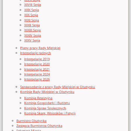
XXVIII Sesja
XXIX Sesja
XXX Sesja
XXXI Sesja
XXXII Sesja
XXXIII Sesja
XXXIV Sesja
XXXV Sesja
Plany pracy Rady Miejskiej
Interpelacje radnych
Interpelacje 2019
Interpelacje 2020
Interpelacje 2021
Interpelacje 2024
Interpelacje 2026
Sprawozdanie z pracy Rady Miejskiej w Olsztynku
Komisje Rady Miejskiej w Olsztynku
Komisja Rewizyjna
Komisja Gospodarki i Budżetu
Komisja Spraw Społecznych
Komisja Skarg, Wniosków i Petycji
Burmistrz Olsztynka
Zastępca Burmistrza Olsztynka
Sekretarz Miasta