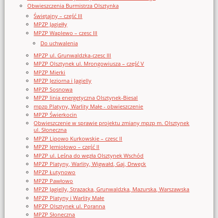
Obwieszczenia Burmistrza Olsztynka
Świętajny – część III
MPZP Jagiełły
MPZP Waplewo – czesc III
Do uchwalenia
MPZP ul. Grunwaldzka-czesc III
MPZP Olsztynek ul. Mrongowiusza – część V
MPZP Mierki
MPZP Jeziorna i Jagielly
MPZP Sosnowa
MPZP linia energetyczna Olsztynek-Biesal
mpzp Platyny, Warlity Małe - obwieszczenie
MPZP Świerkocin
Obwieszczenie w sprawie projektu zmiany mpzp m. Olsztynek
ul. Słoneczna
MPZP Lipowo Kurkowskie – czesc II
MPZP Jemiołowo – część II
MPZP ul. Leśna do węzła Olsztynek Wschód
MPZP Platyny, Warlity, Wigwałd, Gaj, Drwęck
MPZP Łutynowo
MPZP Pawłowo
MPZP Jagielly, Strazacka, Grunwaldzka, Mazurska, Warszawska
MPZP Platyny i Warlity Małe
MPZP Olsztynek ul. Poranna
MPZP Słoneczna