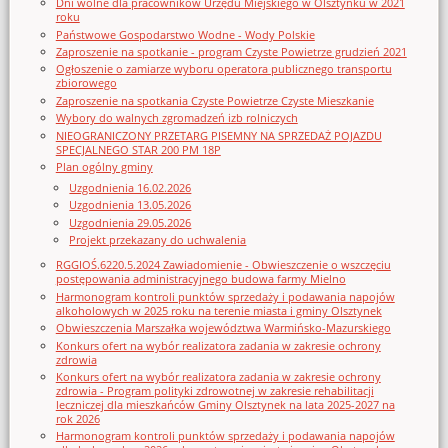
Dni wolne dla pracowników Urzędu Miejskiego w Olsztynku w 2021
roku
Państwowe Gospodarstwo Wodne - Wody Polskie
Zaproszenie na spotkanie - program Czyste Powietrze grudzień 2021
Ogłoszenie o zamiarze wyboru operatora publicznego transportu
zbiorowego
Zaproszenie na spotkania Czyste Powietrze Czyste Mieszkanie
Wybory do walnych zgromadzeń izb rolniczych
NIEOGRANICZONY PRZETARG PISEMNY NA SPRZEDAŻ POJAZDU
SPECJALNEGO STAR 200 PM 18P
Plan ogólny gminy
Uzgodnienia 16.02.2026
Uzgodnienia 13.05.2026
Uzgodnienia 29.05.2026
Projekt przekazany do uchwalenia
RGGIOŚ.6220.5.2024 Zawiadomienie - Obwieszczenie o wszczęciu
postępowania administracyjnego budowa farmy Mielno
Harmonogram kontroli punktów sprzedaży i podawania napojów
alkoholowych w 2025 roku na terenie miasta i gminy Olsztynek
Obwieszczenia Marszałka województwa Warmińsko-Mazurskiego
Konkurs ofert na wybór realizatora zadania w zakresie ochrony
zdrowia
Konkurs ofert na wybór realizatora zadania w zakresie ochrony
zdrowia - Program polityki zdrowotnej w zakresie rehabilitacji
leczniczej dla mieszkańców Gminy Olsztynek na lata 2025-2027 na
rok 2026
Harmonogram kontroli punktów sprzedaży i podawania napojów