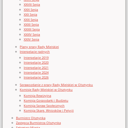
XXVIII Sesja
XXIX Sesja
XXX Sesja
XXXI Sesja
XXXII Sesja
XXXIII Sesja
XXXIV Sesja
XXXV Sesja
Plany pracy Rady Miejskiej
Interpelacje radnych
Interpelacje 2019
Interpelacje 2020
Interpelacje 2021
Interpelacje 2024
Interpelacje 2026
Sprawozdanie z pracy Rady Miejskiej w Olsztynku
Komisje Rady Miejskiej w Olsztynku
Komisja Rewizyjna
Komisja Gospodarki i Budżetu
Komisja Spraw Społecznych
Komisja Skarg, Wniosków i Petycji
Burmistrz Olsztynka
Zastępca Burmistrza Olsztynka
Sekretarz Miasta