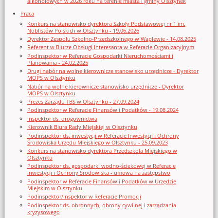
alkoholowych w 2026 roku na terenie miasta i gminy Olsztynek
Praca
Konkurs na stanowisko dyrektora Szkoły Podstawowej nr 1 im.
Noblistów Polskich w Olsztynku - 19.06.2026
Dyrektor Zespołu Szkolno-Przedszkolnego w Waplewie - 14.08.2025
Referent w Biurze Obsługi Interesanta w Referacie Organizacyjnym
Podinspektor w Referacie Gospodarki Nieruchomościami i
Planowania - 24.02.2025
Drugi nabór na wolne kierownicze stanowisko urzędnicze - Dyrektor
MOPS w Olsztynku
Nabór na wolne kierownicze stanowisko urzędnicze - Dyrektor
MOPS w Olsztynku
Prezes Zarządu TBS w Olsztynku - 27.09.2024
Podinspektor w Referacie Finansów i Podatków - 19.08.2024
Inspektor ds. drogownictwa
Kierownik Biura Rady Miejskiej w Olsztynku
Podinspektor ds. inwestycji w Referacie Inwestycji i Ochrony
Środowiska Urzędu Miejskiego w Olsztynku - 25.09.2023
Konkurs na stanowisko dyrektora Przedszkola Miejskiego w
Olsztynku
Podinspektor ds. gospodarki wodno-ściekowej w Referacie
Inwestycji i Ochrony Środowiska - umowa na zastępstwo
Podinspektor w Referacie Finansów i Podatków w Urzędzie
Miejskim w Olsztynku
Podinspektor/inspektor w Referacie Promocji
Podinspektor ds. obronnych, obrony cywilnej i zarządzania
kryzysowego