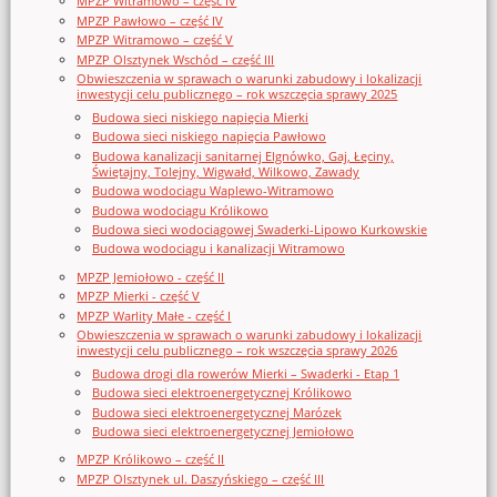
MPZP Witramowo – część IV
MPZP Pawłowo – część IV
MPZP Witramowo – część V
MPZP Olsztynek Wschód – część III
Obwieszczenia w sprawach o warunki zabudowy i lokalizacji
inwestycji celu publicznego – rok wszczęcia sprawy 2025
Budowa sieci niskiego napięcia Mierki
Budowa sieci niskiego napięcia Pawłowo
Budowa kanalizacji sanitarnej Elgnówko, Gaj, Łęciny,
Świętajny, Tolejny, Wigwałd, Wilkowo, Zawady
Budowa wodociągu Waplewo-Witramowo
Budowa wodociągu Królikowo
Budowa sieci wodociągowej Swaderki-Lipowo Kurkowskie
Budowa wodociągu i kanalizacji Witramowo
MPZP Jemiołowo - część II
MPZP Mierki - część V
MPZP Warlity Małe - część I
Obwieszczenia w sprawach o warunki zabudowy i lokalizacji
inwestycji celu publicznego – rok wszczęcia sprawy 2026
Budowa drogi dla rowerów Mierki – Swaderki - Etap 1
Budowa sieci elektroenergetycznej Królikowo
Budowa sieci elektroenergetycznej Marózek
Budowa sieci elektroenergetycznej Jemiołowo
MPZP Królikowo – część II
MPZP Olsztynek ul. Daszyńskiego – część III