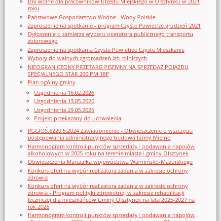
Dni wolne dla pracowników Urzędu Miejskiego w Olsztynku w 2021
roku
Państwowe Gospodarstwo Wodne - Wody Polskie
Zaproszenie na spotkanie - program Czyste Powietrze grudzień 2021
Ogłoszenie o zamiarze wyboru operatora publicznego transportu
zbiorowego
Zaproszenie na spotkania Czyste Powietrze Czyste Mieszkanie
Wybory do walnych zgromadzeń izb rolniczych
NIEOGRANICZONY PRZETARG PISEMNY NA SPRZEDAŻ POJAZDU
SPECJALNEGO STAR 200 PM 18P
Plan ogólny gminy
Uzgodnienia 16.02.2026
Uzgodnienia 13.05.2026
Uzgodnienia 29.05.2026
Projekt przekazany do uchwalenia
RGGIOŚ.6220.5.2024 Zawiadomienie - Obwieszczenie o wszczęciu
postępowania administracyjnego budowa farmy Mielno
Harmonogram kontroli punktów sprzedaży i podawania napojów
alkoholowych w 2025 roku na terenie miasta i gminy Olsztynek
Obwieszczenia Marszałka województwa Warmińsko-Mazurskiego
Konkurs ofert na wybór realizatora zadania w zakresie ochrony
zdrowia
Konkurs ofert na wybór realizatora zadania w zakresie ochrony
zdrowia - Program polityki zdrowotnej w zakresie rehabilitacji
leczniczej dla mieszkańców Gminy Olsztynek na lata 2025-2027 na
rok 2026
Harmonogram kontroli punktów sprzedaży i podawania napojów