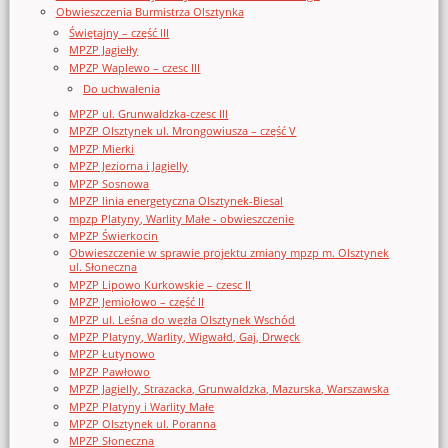
Obwieszczenia Burmistrza Olsztynka
Świętajny – część III
MPZP Jagiełły
MPZP Waplewo – czesc III
Do uchwalenia
MPZP ul. Grunwaldzka-czesc III
MPZP Olsztynek ul. Mrongowiusza – część V
MPZP Mierki
MPZP Jeziorna i Jagielly
MPZP Sosnowa
MPZP linia energetyczna Olsztynek-Biesal
mpzp Platyny, Warlity Małe - obwieszczenie
MPZP Świerkocin
Obwieszczenie w sprawie projektu zmiany mpzp m. Olsztynek
ul. Słoneczna
MPZP Lipowo Kurkowskie – czesc II
MPZP Jemiołowo – część II
MPZP ul. Leśna do węzła Olsztynek Wschód
MPZP Platyny, Warlity, Wigwałd, Gaj, Drwęck
MPZP Łutynowo
MPZP Pawłowo
MPZP Jagielly, Strazacka, Grunwaldzka, Mazurska, Warszawska
MPZP Platyny i Warlity Małe
MPZP Olsztynek ul. Poranna
MPZP Słoneczna