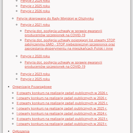
Petycje z 2024 roku
Petycje z 2025 roku
Petycje z 2026 roku
Petycje skierowane do Rady Miejskiej w Olsztynku
Petycje z 2021 roku
Petycja dot. podjęcia uchwały w sprawie gwarancji
producentów szczepionek na COVID-19
Petycja dot. podjęcia uchwały poierającej list otwarty STOP
zabójczenmu GMO - STOP niebezpiecznej szczepionce oraz
zaprzestania eksperymentu na mieszkańcach Polski i inne
Petycje z 2020 roku
Petycja dot. podjęcia uchwały w sprawie gwarancji
producentów szczepionek na COVID-19
Petycje z 2023 roku
Petycje z 2025 roku
Organizacje Pozarządowe
II otwarty konkurs na realizację zadań publicznych w 2026 r.
I otwarty konkurs na realizację zadań publicznych w 2026 r.
II otwarty konkurs na realizację zadań publicznych w 2025 r.
I otwarty konkurs na realizację zadań publicznych w 2025 r.
I otwarty konkurs na realizację zadań publicznych w 2024 r.
II otwarty konkurs na realizację zadań publicznych w 2023 r.
I otwarty konkurs na realizację zadań publicznych w 2023 r.
Ogłoszenia