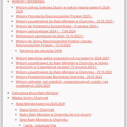
WYBORY I REFERENDA
Wybory sołtysa Sołectwa Zezuty w trakcie trwania kadencji 2024-
2029
Wybory Prezydenta Rzeczypospolitej Polskiej 2025 r.
Wybory uzupełniające do Rady Miejskiej w Olsztynku - 25.05.2025 r
Wybory do Parlamentu Europejskiego - 9 czerwca 2024 r.
Wybory samorządowe 2024 r. - 7.04.2024
Referendum zarządzone na dzień 15.10.2023 r.
Wybory do Sejmu Rzeczypospolitej Polskiej i Senatu
Rzeczypospolitej Polskiej - 15.10.2023
Szkolenie dla członków OKW
Wybory ławników sądów powszechnych na kadencję 2024-2027
Wybory uzupełniające do Rady Miejskiej w Olsztynku w okręgu
wyborczym nr 3 zarządzone na dzień 15 stycznia 2023 r.
Wybory uzupełniające do Rady Miejskiej w Olsztynku - 23.10.2022
Wybory Przedterminowe Burmistrza Olsztynka - 24.07.2022
Wybory sołtysów, rad sołeckich, przewodniczących osiedli i rad
osiedlowych 2024-2029
Ogłoszenia Biura Rady Miejskiej
Władze Gminy Olsztynek
Rada Miejska kadencja 2024-2029
Statut Gminy Olsztynek
Radni Rady Miejskiej w Olsztynku (w tym dyżury)
Sesje Rady Miejskiej w Olsztynku
I sesja - inauguracyjna