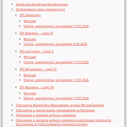
Społeczna Inicjatywa Mieszkaniowa
Zintegrowane plany inwestycyjne
ZPI Gąsiorowo
Wniosek
Opinie, uzgodnienia i konsultacje 17.07.2026
ZPI Waplewo – część VI
Wniosek
Opinie, uzgodnienia i konsultacje 5.06.2026
ZPI Łutynowo – część II
Wniosek
Opinie, uzgodnienia i konsultacje 17.07.2026
ZPI Witramowo – część VI
Wniosek
Opinie, uzgodnienia i konsultacje 17.07.2026
ZPI Waplewo – część VII
Wniosek
Opinie, uzgodnienia i konsultacje 17.07.2026
Ogłoszenia Warmińsko-Mazurskiego Urzędu Wojewódzkiego
Ogłoszenie o najmie lokalu mieszkalnego w Elgnówku
Ogłoszenie o zamiarze wyboru operatora
Ogłoszenie o zamiarze wyboru operatora publicznego transportu
zbiorowego w trybie przetargu nieograniczonego