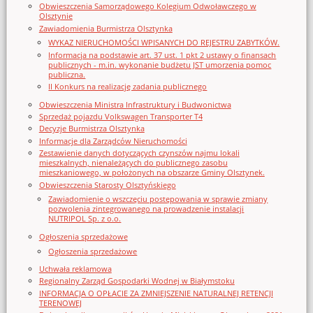
Obwieszczenia Samorządowego Kolegium Odwoławczego w
Olsztynie
Zawiadomienia Burmistrza Olsztynka
WYKAZ NIERUCHOMOŚCI WPISANYCH DO REJESTRU ZABYTKÓW.
Informacja na podstawie art. 37 ust. 1 pkt 2 ustawy o finansach
publicznych - m.in. wykonanie budżetu JST umorzenia pomoc
publiczna.
II Konkurs na realizację zadania publicznego
Obwieszczenia Ministra Infrastruktury i Budwonictwa
Sprzedaż pojazdu Volkswagen Transporter T4
Decyzje Burmistrza Olsztynka
Informacje dla Zarządców Nieruchomości
Zestawienie danych dotyczących czynszów najmu lokali
mieszkalnych, nienależących do publicznego zasobu
mieszkaniowego, w położonych na obszarze Gminy Olsztynek.
Obwieszczenia Starosty Olsztyńskiego
Zawiadomienie o wszczęciu postępowania w sprawie zmiany
pozwolenia zintegrowanego na prowadzenie instalacji
NUTRIPOL Sp. z o.o.
Ogłoszenia sprzedażowe
Ogłoszenia sprzedażowe
Uchwała reklamowa
Regionalny Zarząd Gospodarki Wodnej w Białymstoku
INFORMACJA O OPŁACIE ZA ZMNIEJSZENIE NATURALNEJ RETENCJI
TERENOWEJ