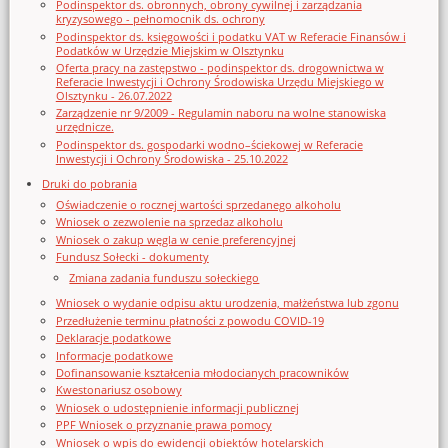
Podinspektor ds. obronnych, obrony cywilnej i zarządzania
kryzysowego - pełnomocnik ds. ochrony
Podinspektor ds. księgowości i podatku VAT w Referacie Finansów i
Podatków w Urzędzie Miejskim w Olsztynku
Oferta pracy na zastępstwo - podinspektor ds. drogownictwa w
Referacie Inwestycji i Ochrony Środowiska Urzędu Miejskiego w
Olsztynku - 26.07.2022
Zarządzenie nr 9/2009 - Regulamin naboru na wolne stanowiska
urzędnicze.
Podinspektor ds. gospodarki wodno–ściekowej w Referacie
Inwestycji i Ochrony Środowiska - 25.10.2022
Druki do pobrania
Oświadczenie o rocznej wartości sprzedanego alkoholu
Wniosek o zezwolenie na sprzedaz alkoholu
Wniosek o zakup węgla w cenie preferencyjnej
Fundusz Sołecki - dokumenty
Zmiana zadania funduszu sołeckiego
Wniosek o wydanie odpisu aktu urodzenia, małżeństwa lub zgonu
Przedłużenie terminu płatności z powodu COVID-19
Deklaracje podatkowe
Informacje podatkowe
Dofinansowanie kształcenia młodocianych pracowników
Kwestonariusz osobowy
Wniosek o udostępnienie informacji publicznej
PPF Wniosek o przyznanie prawa pomocy
Wniosek o wpis do ewidencji obiektów hotelarskich