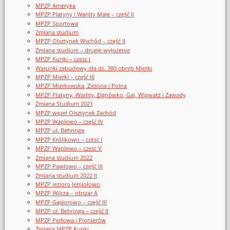
MPZP Ameryka
MPZP Platyny i Warlity Małe – część II
MPZP Sportowa
Zmiana studium
MPZP Olsztynek Wschód – część II
Zmiana studium – drugie wyłożenie
MPZP Kunki – czesc I
Warunki zabudowy dla dz. 380 obręb Mierki
MPZP Mierki – część III
MPZP Mierkowska, Zielona i Polna
MPZP Platyny, Warlity, Elgnówko, Gaj, Wigwałd i Zawady
Zmiana Studium 2021
MPZP węzeł Olsztynek Zachód
MPZP Waplewo – część IV
MPZP ul. Behringa
MPZP Królikowo – czesc I
MPZP Waplewo – czesc V
Zmiana studium 2022
MPZP Pawłowo – część III
Zmiana studium 2022 II
MPZP jezioro Jemiołowo
MPZP Wilcza – obszar A
MPZP Gąsiorowo – część III
MPZP ul. Behringa – część II
MPZP Perłowa i Pionierów
Zmiana MPZP Kunki