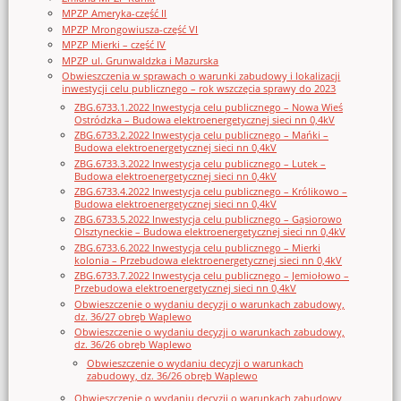
MPZP Ameryka-część II
MPZP Mrongowiusza-część VI
MPZP Mierki – część IV
MPZP ul. Grunwaldzka i Mazurska
Obwieszczenia w sprawach o warunki zabudowy i lokalizacji
inwestycji celu publicznego – rok wszczęcia sprawy do 2023
ZBG.6733.1.2022 Inwestycja celu publicznego – Nowa Wieś
Ostródzka – Budowa elektroenergetycznej sieci nn 0,4kV
ZBG.6733.2.2022 Inwestycja celu publicznego – Mańki –
Budowa elektroenergetycznej sieci nn 0,4kV
ZBG.6733.3.2022 Inwestycja celu publicznego – Lutek –
Budowa elektroenergetycznej sieci nn 0,4kV
ZBG.6733.4.2022 Inwestycja celu publicznego – Królikowo –
Budowa elektroenergetycznej sieci nn 0,4kV
ZBG.6733.5.2022 Inwestycja celu publicznego – Gąsiorowo
Olsztyneckie – Budowa elektroenergetycznej sieci nn 0,4kV
ZBG.6733.6.2022 Inwestycja celu publicznego – Mierki
kolonia – Przebudowa elektroenergetycznej sieci nn 0,4kV
ZBG.6733.7.2022 Inwestycja celu publicznego – Jemiołowo –
Przebudowa elektroenergetycznej sieci nn 0,4kV
Obwieszczenie o wydaniu decyzji o warunkach zabudowy,
dz. 36/27 obręb Waplewo
Obwieszczenie o wydaniu decyzji o warunkach zabudowy,
dz. 36/26 obręb Waplewo
Obwieszczenie o wydaniu decyzji o warunkach
zabudowy, dz. 36/26 obręb Waplewo
Obwieszczenie o wydaniu decyzji o warunkach zabudowy,