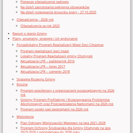
Pierwsze oświadczenie radnego
Na dzień zaprzestania pełnienia obowiązków
Na dzień rozwiązania stosunku pracy - 27.10.2025
Oświadczenia - 2026 rok
Oświadczenia za rok 2025
Raport o stanie Gminy
Plany, programy, strategie i ich wykonanie
Ponadlokalny Program Rewitalizacji Miast Sieci Cittaslow
Program rewitalizacji sieci miast
Lokalny Program Rewitalizacji gminy Olsztynek
Aktualizacja LPR – październik 2016
Aktualizacja LPR – lipiec 2017
Aktualizacja LPR – czerwiec 2018
Strategia Rozwoju Gminy
Roczne
Program współpracy z organizacjami pozarządowymi na 2026
rok
Gminny Program Profilaktyki i Rozwiązywania Problemów
Alkoholowych oraz Przeciwdziałania Narkomanii na 2026 rok
Program opieki nad zwierzętami na 2026 rok
Wieloletnie
Plan Odnowy Miejscowości Waplewo na lata 2021-2028
Program Ochrony Środowiska dla Gminy Olsztynek na lata
2023-2026 z perspektywą do 2030 roku