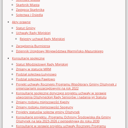
Skarbnik Miasta
Zastępca Skarbnika
Sołectwa i Osiedla
Akty prawne
Statut Gminy
Uchwały Rady Miejskiej
Rejestry uchwał Rady Miejskiej
Zarządzenia Burmistrza
Dziennik Urzędowy Województwa Warmińsko-Mazurskiego
Konsultacje społeczne
Statut Młodzieżowej Rady Miejskiej
Zmiany w statucie MRM
Podział sołectwa Łutynowo
Podział sołectwa Pawłowo
Projekt uchwały Rocznego Programu Współpracy Gminy Olsztynek z
organizacjami pozarządowymi na rok 2022
Konsultacje społeczne dotyczące projektu uchwały w sprawie
utworzenia Olsztyneckiej Rady Seniorów i nadania jej Statutu
Zmiany rodzaju miejscowości Kąpity
Zmiany rodzaju miejscowości Spoguny
Projekty statutów sołectw gminy Olsztynek
Konsultacje projektu „Programu Ochrony Środowiska dla Gminy
Olsztynek na lata 2023-2026 z perspektywą do roku 2030
Konsultacje w sprawie projektu uchwały Rocznego Programu