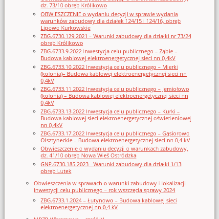
dz. 73/10 obręb Królikowo
OBWIESZCZENIE o wydaniu decyzji w sprawie wydania
warunków zabudowy dla działek 124/15 i 124/16, obręb
Lipowo Kurkowskie
ZBG.6730.129.2021 – Warunki zabudowy dla działki nr 73/24
obręb Królikowo
ZBG.6733.9.2022 Inwestycja celu publicznego – Ząbie –
Budowa kablowej elektroenergetycznej sieci nn 0,4kV
ZBG.6733.10.2022 Inwestycja celu publicznego – Mierki
(kolonia)– Budowa kablowej elektroenergetycznej sieci nn
0,4kV
ZBG.6733.11.2022 Inwestycja celu publicznego – Jemiołowo
(kolonia) – Budowa kablowej elektroenergetycznej sieci nn
0,4kV
ZBG.6733.13.2022 Inwestycja celu publicznego – Kurki –
Budowa kablowej sieci elektroenergetycznej oświetleniowej
nn 0,4kV
ZBG.6733.17.2022 Inwestycja celu publicznego – Gąsiorowo
Olsztyneckie – Budowa elektroenergetycznej sieci nn 0,4 kV
Obwieszczenie o wydaniu decyzji o warunkach zabudowy,
dz. 41/10 obręb Nowa Wieś Ostródzka
GNP.6730.185.2023 - Warunki zabudowy dla działki 1/13
obręb Lutek
Obwieszczenia w sprawach o warunki zabudowy i lokalizacji
inwestycji celu publicznego – rok wszczęcia sprawy 2024
ZBG.6733.1.2024 – Łutynowo – Budowa kablowej sieci
elektroenergetycznej nn 0,4 kV