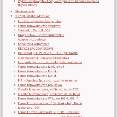
Wykaz urzędowych lekarzy weterynarii do badania mięsa na
użytek własny
Obwieszczenia
DECYZJE ŚRODOWISKOWE
Eurotter Logistyka - Stacja paliw
Farma fotowoltaiczna Waplewo
Tymbark - Zbiornik CO2
Droga Selwa - Lipowo Kurkowskie
Agaplast rozbudowa
Kanalizacja Witramowo
DECYZJE ŚRODOWISKOWE
INFORMACJE O WSZCZĘCIU POSTĘPOWANIA
Obwieszczenia - udział społeczeństwa
Europrofil Sp. z o. o. – instalacja fotowoltaiczna
Farma fotowoltaiczna Jemiołowo I
Farma fotowoltaiczna Kunki I
Farma fotowoltaiczna Kunki II
P.P-H.Agaplast Sp. z o.o. - studnia awaryjna
Farma fotowoltaiczna Królikowo
Osiedle Mieszkaniowe, Królikowo dz. nr 42/7
Osiedle Mieszkaniowe, Królikowo dz. nr 166/8
Farma fotowoltaiczna Wilkowo 106-6, 106-11
Farma Fotowoltaiczna 57, 59, 60/4, obręb Kunki
Jemiołowo 170/1
Farma Fotowoltaiczna 49, 50, 160/5, Pawłowo