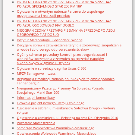
DRUGI NIEOGRANICZONY PRZETARG PISEMNY NA SPRZEDAŻ
POJAZDU SPECJALNEGO STAR 200 PM 18P
Ogłoszenie o otwartym naborze Partnera do wspólnego
przygotowania i realizacji projektu
DRUGI NIEOGRANICZONY PRZETARG PISEMNY NA SPRZEDAŻ
POJAZDU OSOBOWEGO FIAT DOBLO
NIEOGRANICZONY PRZETARG PISEMNY NA SPRZEDAŻ POJAZDU
OSOBOWEGO FIAT DOBLO
Instytut Meteorologii i Gospodarki Wodnej
Decyzja w sprawie zatwierdzenia taryf dla zbiorowego zaopatrzenia
w wodę i zbiorowego odprowadzania ścieków
Ogólny schemat procedury kontroli przestrzegania zasad i
warunków korzystania z zezwoleń na sprzedaż napojów
alkoholowych w gminie Olsztynek
Ogłoszenie o sprzedaży ciągnika Ursus C-360
MPZP Samagowo – czesc I
Rezygnacja z realizacji zadania pn. "Odkrycie tajemnic pomnika
Tannenbergu"
Nieograniczony Przetargu Pisemny Na Sprzedaż Pojazdu
Specjalnego Marki Star_200
Informacje i komunikaty
Uchwała projekt nowego ustroju szkolnego
Ogłoszenie o zebraniu mieszkańców Sołectwa Drwęck - wybory
sołtysa
Ogłoszenie o zamknięciu ul. Behringa na czas Dni Olsztynka 2016
Pozostałe obwieszczenia
Samorząd Województwa Warmińsko-Mazurskiego
Obwieszczenia Wojewody Warmińsko-Mazurskiego