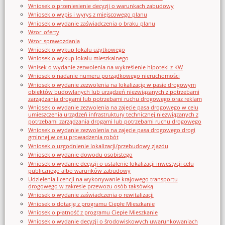
Wniosek o przeniesienie decyzji o warunkach zabudowy
Wniosek o wypis i wyrys z miejscowego planu
Wniosek o wydanie zaświadczenia o braku planu
Wzor_oferty
Wzor_sprawozdania
Wniosek o wykup lokalu użytkowego
Wniosek o wykup lokalu mieszkalnego
Wnisek o wydanie zezwolenia na wykreślenie hipoteki z KW
Wniosek o nadanie numeru porządkowego nieruchomości
Wniosek o wydanie zezwolenia na lokalizację w pasie drogowym
obiektów budowlanych lub urządzeń niezwiązanych z potrzebami
zarządzania drogami lub potrzebami ruchu drogowego oraz reklam
Wniosek o wydanie zezwolenia na zajęcie pasa drogowego w celu
umieszczenia urządzeń infrastruktury technicznej niezwiązanych z
potrzebami zarządzania drogami lub potrzebami ruchu drogowego
Wniosek o wydanie zezwolenia na zajęcie pasa drogowego drogi
gminnej w celu prowadzenia robót
Wniosek o uzgodnienie lokalizacji/przebudowy zjazdu
Wniosek o wydanie dowodu osobistego
Wniosek o wydanie decyzji o ustalenie lokalizacji inwestycji celu
publicznego albo warunków zabudowy
Udzielenia licencji na wykonywanie krajowego transportu
drogowego w zakresie przewozu osób taksówką
Wniosek o wydanie zaświadczenia o rewitalizacji
Wniosek o dotację z programu Ciepłe Mieszkanie
Wniosek o płatność z programu Ciepłe Mieszkanie
Wniosek o wydanie decyzji o środowiskowych uwarunkowaniach