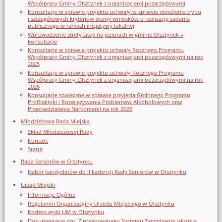
Współpracy Gminy Olsztynek z organizacjami pozarządowymi
Konsultacje w sprawie projektu uchwały w sprawie określenia trybu
i szczegółowych kryteriów oceny wniosków o realizację zadania
publicznego w ramach inicjatywy lokalnej
Wprowadzenie strefy ciszy na jeziorach w gminie Olsztynek –
konsultacje
Konsultacje w sprawie projektu uchwały Rocznego Programu
Współpracy Gminy Olsztynek z organizacjami pozarządowymi na rok
2025
Konsultacje w sprawie projektu uchwały Rocznego Programu
Współpracy Gminy Olsztynek z organizacjami pozarządowymi na rok
2026
Konsultacje społeczne w sprawie przyjęcia Gminnego Programu
Profilaktyki i Rozwiązywania Problemów Alkoholowych oraz
Przeciwdziałania Narkomanii na rok 2026
Młodzieżowa Rada Miejska
Skład Młodzieżowej Rady
Kontakt
Statut
Rada Seniorów w Olsztynku
Nabór kandydatów do II kadencji Rady Seniorów w Olsztynku
Urząd Miejski
Informacje Ogólne
Regulamin Organizacyjny Urzedu Miejskiego w Olsztynku
Kodeks etyki UM w Olsztynku
Dokumentacja dot. Zintegrowanego Systemu Zarządzania Jakością