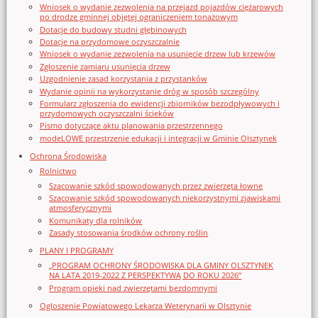
Wniosek o wydanie zezwolenia na przejazd pojazdów ciężarowych
po drodze gminnej objętej ograniczeniem tonażowym
Dotacje do budowy studni głębinowych
Dotacje na przydomowe oczyszczalnie
Wniosek o wydanie zezwolenia na usunięcie drzew lub krzewów
Zgłoszenie zamiaru usunięcia drzew
Uzgodnienie zasad korzystania z przystanków
Wydanie opinii na wykorzystanie dróg w sposób szczególny
Formularz zgłoszenia do ewidencji zbiorników bezodpływowych i
przydomowych oczyszczalni ścieków
Pismo dotyczące aktu planowania przestrzennego
modeLOWE przestrzenie edukacji i integracji w Gminie Olsztynek
Ochrona Środowiska
Rolnictwo
Szacowanie szkód spowodowanych przez zwierzęta łowne
Szacowanie szkód spowodowanych niekorzystnymi zjawiskami
atmosferycznymi
Komunikaty dla rolników
Zasady stosowania środków ochrony roślin
PLANY I PROGRAMY
„PROGRAM OCHRONY ŚRODOWISKA DLA GMINY OLSZTYNEK
NA LATA 2019-2022 Z PERSPEKTYWĄ DO ROKU 2026”
Program opieki nad zwierzętami bezdomnymi
Ogloszenie Powiatowego Lekarza Weterynarii w Olsztynie