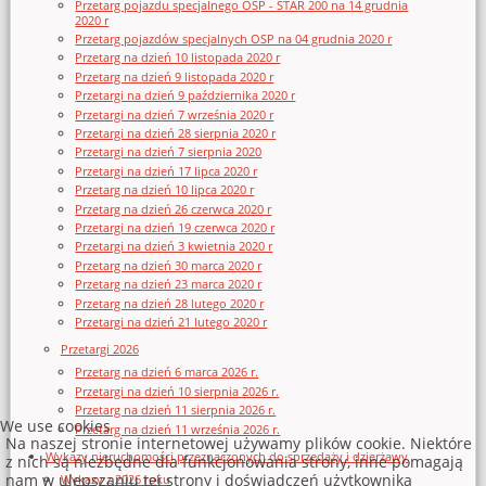
Przetarg pojazdu specjalnego OSP - STAR 200 na 14 grudnia
2020 r
Przetarg pojazdów specjalnych OSP na 04 grudnia 2020 r
Przetarg na dzień 10 listopada 2020 r
Przetarg na dzień 9 listopada 2020 r
Przetargi na dzień 9 października 2020 r
Przetargi na dzień 7 września 2020 r
Przetargi na dzień 28 sierpnia 2020 r
Przetargi na dzień 7 sierpnia 2020
Przetargi na dzień 17 lipca 2020 r
Przetarg na dzień 10 lipca 2020 r
Przetarg na dzień 26 czerwca 2020 r
Przetargi na dzień 19 czerwca 2020 r
Przetargi na dzień 3 kwietnia 2020 r
Przetarg na dzień 30 marca 2020 r
Przetarg na dzień 23 marca 2020 r
Przetarg na dzień 28 lutego 2020 r
Przetargi na dzień 21 lutego 2020 r
Przetargi 2026
Przetarg na dzień 6 marca 2026 r.
Przetargi na dzień 10 sierpnia 2026 r.
Przetarg na dzień 11 sierpnia 2026 r.
We use cookies
Przetarg na dzień 11 września 2026 r.
Na naszej stronie internetowej używamy plików cookie. Niektóre
Wykazy nieruchomości przeznaczonych do sprzedaży i dzierżawy
z nich są niezbędne dla funkcjonowania strony, inne pomagają
nam w ulepszaniu tej strony i doświadczeń użytkownika
Wykazy z 2026 roku