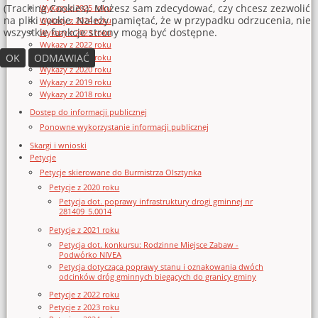
(Tracking Cookies). Możesz sam zdecydować, czy chcesz zezwolić
Wykazy z 2025 roku
na pliki cookie. Należy pamiętać, że w przypadku odrzucenia, nie
Wykazy z 2024 roku
wszystkie funkcje strony mogą być dostępne.
Wykazy z 2023 roku
Wykazy z 2022 roku
OK
ODMAWIAĆ
Wykazy z 2021 roku
Wykazy z 2020 roku
Wykazy z 2019 roku
Wykazy z 2018 roku
Dostęp do informacji publicznej
Ponowne wykorzystanie informacji publicznej
Skargi i wnioski
Petycje
Petycje skierowane do Burmistrza Olsztynka
Petycje z 2020 roku
Petycja dot. poprawy infrastruktury drogi gminnej nr
281409_5.0014
Petycje z 2021 roku
Petycja dot. konkursu: Rodzinne Miejsce Zabaw -
Podwórko NIVEA
Petycja dotycząca poprawy stanu i oznakowania dwóch
odcinków dróg gminnych biegących do granicy gminy
Petycje z 2022 roku
Petycje z 2023 roku