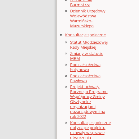
Burmistrza
Dziennik Urzędowy
Województwa
Warmińsko-
Mazurskiego
Konsultacje społeczne
Statut Młodzieżowej
Rady Miejskiej
Zmiany w statucie
MRM
Podział sołectwa
Łutynowo
Podział sołectwa
Pawłowo
Projekt uchwały
Rocznego Programu
Współpracy Gminy
Olsztynek z
organizacjami
pozarządowymi na
rok 2022
Konsultacje społeczne
dotyczące projektu
uchwały w sprawie
utworzenia