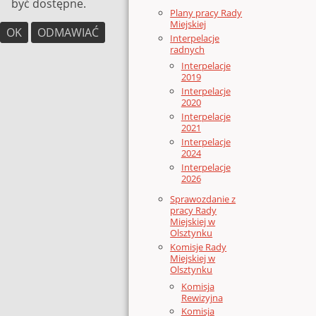
być dostępne.
Plany pracy Rady
Miejskiej
OK
ODMAWIAĆ
Interpelacje
radnych
Interpelacje
2019
Interpelacje
2020
Interpelacje
2021
Interpelacje
2024
Interpelacje
2026
Sprawozdanie z
pracy Rady
Miejskiej w
Olsztynku
Komisje Rady
Miejskiej w
Olsztynku
Komisja
Rewizyjna
Komisja