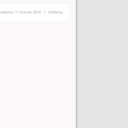
awiono: 11 marzec 2016
Odsłony: