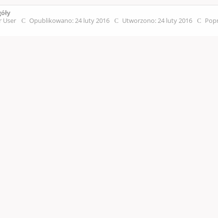
góły
r User
Opublikowano: 24 luty 2016
Utworzono: 24 luty 2016
Popr