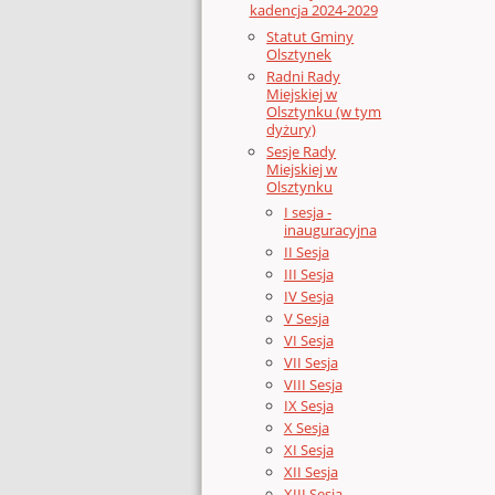
kadencja 2024-2029
Statut Gminy
Olsztynek
Radni Rady
Miejskiej w
Olsztynku (w tym
dyżury)
Sesje Rady
Miejskiej w
Olsztynku
I sesja -
inauguracyjna
II Sesja
III Sesja
IV Sesja
V Sesja
VI Sesja
VII Sesja
VIII Sesja
IX Sesja
X Sesja
XI Sesja
XII Sesja
XIII Sesja