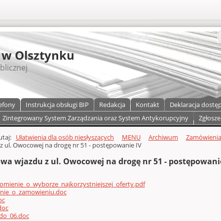
S
 w Olsztynku
blicznej
efony
Instrukcja obsługi BIP
Redakcja
Kontakt
Deklaracja dostę
Zintegrowany System Zarządzania oraz System Antykorupcyjny
Zgłosze
a)
zawartości
tutaj:
Ułatwienia dla osób niesłyszących
MENU
Archiwum
Zamówienia 
z ul. Owocowej na drogę nr 51 - postępowanie IV
wa wjazdu z ul. Owocowej na drogę nr 51 - postępowani
mienie_o_wyborze_najkorzystniejszej_oferty.pdf
enie_o_zamowieniu.doc
oc
doc
_do_06.doc