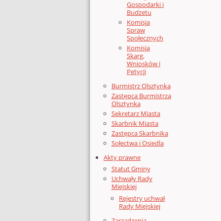
Gospodarki i
Budżetu
Komisja
Spraw
Społecznych
Komisja
Skarg,
Wniosków i
Petycji
Burmistrz Olsztynka
Zastępca Burmistrza
Olsztynka
Sekretarz Miasta
Skarbnik Miasta
Zastępca Skarbnika
Sołectwa i Osiedla
Akty prawne
Statut Gminy
Uchwały Rady
Miejskiej
Rejestry uchwał
Rady Miejskiej
Zarządzenia