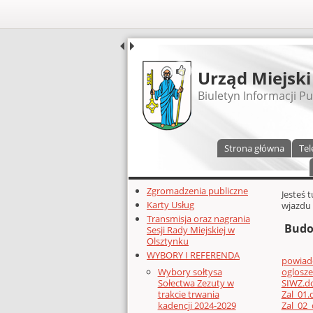
UDOSTĘPNIJ
Urząd Miejski
Biuletyn Informacji Pu
Menu główne
Strona główna
Tel
Dodatkowe zasoby (lewa kolumn
Zgromadzenia publiczne
Głównej 
Jesteś 
Karty Usług
wjazdu 
Transmisja oraz nagrania
Budo
Sesji Rady Miejskiej w
Olsztynku
WYBORY I REFERENDA
powiado
oglosz
Wybory sołtysa
SIWZ.d
Sołectwa Zezuty w
Zal_01.
trakcie trwania
Zal_02
kadencji 2024-2029