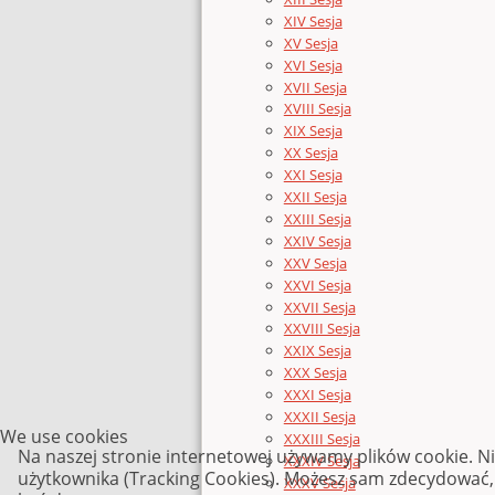
XIV Sesja
XV Sesja
XVI Sesja
XVII Sesja
XVIII Sesja
XIX Sesja
XX Sesja
XXI Sesja
XXII Sesja
XXIII Sesja
XXIV Sesja
XXV Sesja
XXVI Sesja
XXVII Sesja
XXVIII Sesja
XXIX Sesja
XXX Sesja
XXXI Sesja
XXXII Sesja
We use cookies
XXXIII Sesja
Na naszej stronie internetowej używamy plików cookie. N
XXXIV Sesja
użytkownika (Tracking Cookies). Możesz sam zdecydować, c
XXXV Sesja