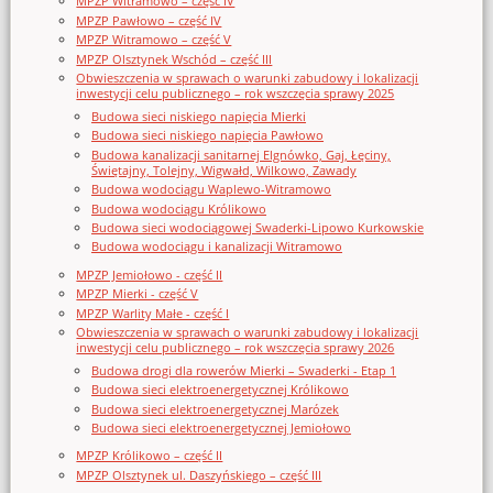
MPZP Witramowo – część IV
MPZP Pawłowo – część IV
MPZP Witramowo – część V
MPZP Olsztynek Wschód – część III
Obwieszczenia w sprawach o warunki zabudowy i lokalizacji
inwestycji celu publicznego – rok wszczęcia sprawy 2025
Budowa sieci niskiego napięcia Mierki
Budowa sieci niskiego napięcia Pawłowo
Budowa kanalizacji sanitarnej Elgnówko, Gaj, Łęciny,
Świętajny, Tolejny, Wigwałd, Wilkowo, Zawady
Budowa wodociągu Waplewo-Witramowo
Budowa wodociągu Królikowo
Budowa sieci wodociągowej Swaderki-Lipowo Kurkowskie
Budowa wodociągu i kanalizacji Witramowo
MPZP Jemiołowo - część II
MPZP Mierki - część V
MPZP Warlity Małe - część I
Obwieszczenia w sprawach o warunki zabudowy i lokalizacji
inwestycji celu publicznego – rok wszczęcia sprawy 2026
Budowa drogi dla rowerów Mierki – Swaderki - Etap 1
Budowa sieci elektroenergetycznej Królikowo
Budowa sieci elektroenergetycznej Marózek
Budowa sieci elektroenergetycznej Jemiołowo
MPZP Królikowo – część II
MPZP Olsztynek ul. Daszyńskiego – część III