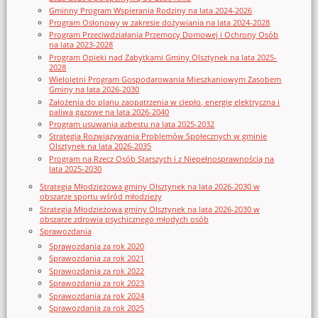
Gminny Program Wspierania Rodziny na lata 2024-2026
Program Osłonowy w zakresie dożywiania na lata 2024-2028
Program Przeciwdziałania Przemocy Domowej i Ochrony Osób
na lata 2023-2028
Program Opieki nad Zabytkami Gminy Olsztynek na lata 2025-
2028
Wieloletni Program Gospodarowania Mieszkaniowym Zasobem
Gminy na lata 2026-2030
Założenia do planu zaopatrzenia w ciepło, energię elektryczna i
paliwa gazowe na lata 2026-2040
Program usuwania azbestu na lata 2025-2032
Strategia Rozwiązywania Problemów Społecznych w gminie
Olsztynek na lata 2026-2035
Program na Rzecz Osób Starszych i z Niepełnosprawnością na
lata 2025-2030
Strategia Młodzieżowa gminy Olsztynek na lata 2026-2030 w
obszarze sportu wśród młodzieży
Strategia Młodzieżowa gminy Olsztynek na lata 2026-2030 w
obszarze zdrowia psychicznego młodych osób
Sprawozdania
Sprawozdania za rok 2020
Sprawozdania za rok 2021
Sprawozdania za rok 2022
Sprawozdania za rok 2023
Sprawozdania za rok 2024
Sprawozdania za rok 2025