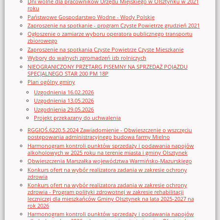
Dni wolne dla pracowników Urzędu Miejskiego w Olsztynku w 2021
roku
Państwowe Gospodarstwo Wodne - Wody Polskie
Zaproszenie na spotkanie - program Czyste Powietrze grudzień 2021
Ogłoszenie o zamiarze wyboru operatora publicznego transportu
zbiorowego
Zaproszenie na spotkania Czyste Powietrze Czyste Mieszkanie
Wybory do walnych zgromadzeń izb rolniczych
NIEOGRANICZONY PRZETARG PISEMNY NA SPRZEDAŻ POJAZDU
SPECJALNEGO STAR 200 PM 18P
Plan ogólny gminy
Uzgodnienia 16.02.2026
Uzgodnienia 13.05.2026
Uzgodnienia 29.05.2026
Projekt przekazany do uchwalenia
RGGIOŚ.6220.5.2024 Zawiadomienie - Obwieszczenie o wszczęciu
postępowania administracyjnego budowa farmy Mielno
Harmonogram kontroli punktów sprzedaży i podawania napojów
alkoholowych w 2025 roku na terenie miasta i gminy Olsztynek
Obwieszczenia Marszałka województwa Warmińsko-Mazurskiego
Konkurs ofert na wybór realizatora zadania w zakresie ochrony
zdrowia
Konkurs ofert na wybór realizatora zadania w zakresie ochrony
zdrowia - Program polityki zdrowotnej w zakresie rehabilitacji
leczniczej dla mieszkańców Gminy Olsztynek na lata 2025-2027 na
rok 2026
Harmonogram kontroli punktów sprzedaży i podawania napojów