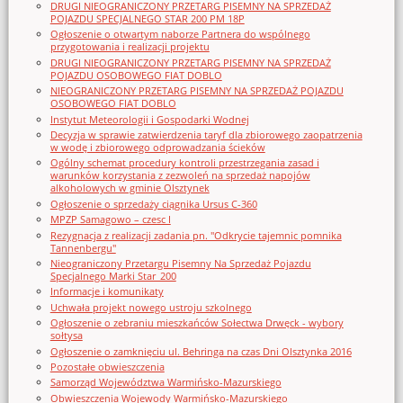
DRUGI NIEOGRANICZONY PRZETARG PISEMNY NA SPRZEDAŻ
POJAZDU SPECJALNEGO STAR 200 PM 18P
Ogłoszenie o otwartym naborze Partnera do wspólnego
przygotowania i realizacji projektu
DRUGI NIEOGRANICZONY PRZETARG PISEMNY NA SPRZEDAŻ
POJAZDU OSOBOWEGO FIAT DOBLO
NIEOGRANICZONY PRZETARG PISEMNY NA SPRZEDAŻ POJAZDU
OSOBOWEGO FIAT DOBLO
Instytut Meteorologii i Gospodarki Wodnej
Decyzja w sprawie zatwierdzenia taryf dla zbiorowego zaopatrzenia
w wodę i zbiorowego odprowadzania ścieków
Ogólny schemat procedury kontroli przestrzegania zasad i
warunków korzystania z zezwoleń na sprzedaż napojów
alkoholowych w gminie Olsztynek
Ogłoszenie o sprzedaży ciągnika Ursus C-360
MPZP Samagowo – czesc I
Rezygnacja z realizacji zadania pn. "Odkrycie tajemnic pomnika
Tannenbergu"
Nieograniczony Przetargu Pisemny Na Sprzedaż Pojazdu
Specjalnego Marki Star_200
Informacje i komunikaty
Uchwała projekt nowego ustroju szkolnego
Ogłoszenie o zebraniu mieszkańców Sołectwa Drwęck - wybory
sołtysa
Ogłoszenie o zamknięciu ul. Behringa na czas Dni Olsztynka 2016
Pozostałe obwieszczenia
Samorząd Województwa Warmińsko-Mazurskiego
Obwieszczenia Wojewody Warmińsko-Mazurskiego