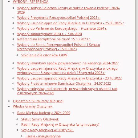
WYBORY I REFERENDA
Wybory sołtysa Sołectwa Zezuty w trakcie trwania kadencji 2024-
2029
Wybory Prezydenta Rzeczypospolitej Polskiej 2025 r.
Wybory uzupełniające do Rady Miejskiej w Olsztynku - 25.05.2025 r
Wybory do Parlamentu Europejskiego - 9 czerwca 2024 r.
Wybory samorządowe 2024 r. - 7.04.2024
Referendum zarządzone na dzień 15.10.2023 r.
Wybory do Sejmu Rzeczypospolitej Polskiej i Senatu
Rzeczypospolitej Polskiej - 15.10.2023
Szkolenie dla członków OKW
Wybory ławników sądów powszechnych na kadencję 2024-2027
Wybory uzupełniające do Rady Miejskiej w Olsztynku w okręgu
wyborczym nr 3 zarządzone na dzień 15 stycznia 2023 r.
Wybory uzupełniające do Rady Miejskiej w Olsztynku - 23.10.2022
Wybory Przedterminowe Burmistrza Olsztynka - 24.07.2022
Wybory sołtysów, rad sołeckich, przewodniczących osiedli i rad
osiedlowych 2024-2029
Ogłoszenia Biura Rady Miejskiej
Władze Gminy Olsztynek
Rada Miejska kadencja 2024-2029
Statut Gminy Olsztynek
Radni Rady Miejskiej w Olsztynku (w tym dyżury)
Sesje Rady Miejskiej w Olsztynku
I sesja - inauguracyjna