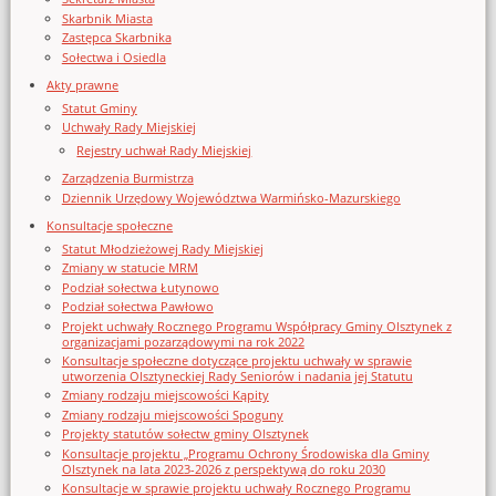
Skarbnik Miasta
Zastępca Skarbnika
Sołectwa i Osiedla
Akty prawne
Statut Gminy
Uchwały Rady Miejskiej
Rejestry uchwał Rady Miejskiej
Zarządzenia Burmistrza
Dziennik Urzędowy Województwa Warmińsko-Mazurskiego
Konsultacje społeczne
Statut Młodzieżowej Rady Miejskiej
Zmiany w statucie MRM
Podział sołectwa Łutynowo
Podział sołectwa Pawłowo
Projekt uchwały Rocznego Programu Współpracy Gminy Olsztynek z
organizacjami pozarządowymi na rok 2022
Konsultacje społeczne dotyczące projektu uchwały w sprawie
utworzenia Olsztyneckiej Rady Seniorów i nadania jej Statutu
Zmiany rodzaju miejscowości Kąpity
Zmiany rodzaju miejscowości Spoguny
Projekty statutów sołectw gminy Olsztynek
Konsultacje projektu „Programu Ochrony Środowiska dla Gminy
Olsztynek na lata 2023-2026 z perspektywą do roku 2030
Konsultacje w sprawie projektu uchwały Rocznego Programu