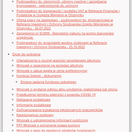
Podinspektor ds. obronnych, obrony cywilnej i zarządzania
kryzysowego - pełnomocnik ds. ochrony
Podinspektor ds. księgowości i podatku VAT w Referacie Finansów i
Podatków w Urzędzie Miejskim w Olsztynku
Oferta pracy na zastępstwo - podinspektor ds. drogownictwa w
Referacie Inwestycji i Ochrony Środowiska Urzędu Miejskiego w
Olsztynku - 26.07.2022
Zarządzenie nr 9/2009 - Regulamin naboru na wolne stanowiska
urzędnicze.
Podinspektor ds. gospodarki wodno–ściekowej w Referacie
Inwestycji i Ochrony Środowiska - 25.10.2022
Druki do pobrania
Oświadczenie o rocznej wartości sprzedanego alkoholu
Wniosek o zezwolenie na sprzedaz alkoholu
Wniosek o zakup węgla w cenie preferencyjnej
Fundusz Sołecki - dokumenty
Zmiana zadania funduszu sołeckiego
Wniosek o wydanie odpisu aktu urodzenia, małżeństwa lub zgonu
Przedłużenie terminu płatności z powodu COVID-19
Deklaracje podatkowe
Informacje podatkowe
Dofinansowanie kształcenia młodocianych pracowników
Kwestonariusz osobowy
Wniosek o udostępnienie informacji publicznej
PPF Wniosek o przyznanie prawa pomocy
Wniosek o wpis do ewidencji obiektów hotelarskich