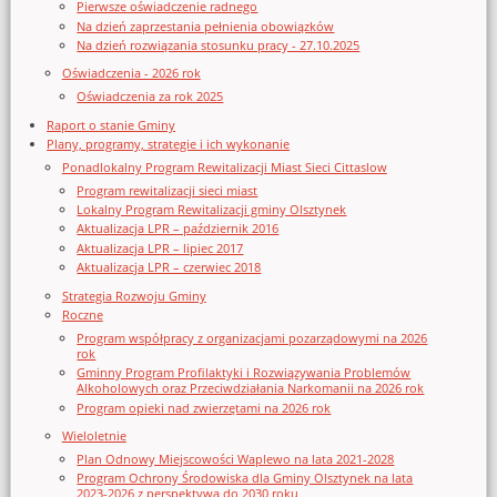
Pierwsze oświadczenie radnego
Na dzień zaprzestania pełnienia obowiązków
Na dzień rozwiązania stosunku pracy - 27.10.2025
Oświadczenia - 2026 rok
Oświadczenia za rok 2025
Raport o stanie Gminy
Plany, programy, strategie i ich wykonanie
Ponadlokalny Program Rewitalizacji Miast Sieci Cittaslow
Program rewitalizacji sieci miast
Lokalny Program Rewitalizacji gminy Olsztynek
Aktualizacja LPR – październik 2016
Aktualizacja LPR – lipiec 2017
Aktualizacja LPR – czerwiec 2018
Strategia Rozwoju Gminy
Roczne
Program współpracy z organizacjami pozarządowymi na 2026
rok
Gminny Program Profilaktyki i Rozwiązywania Problemów
Alkoholowych oraz Przeciwdziałania Narkomanii na 2026 rok
Program opieki nad zwierzętami na 2026 rok
Wieloletnie
Plan Odnowy Miejscowości Waplewo na lata 2021-2028
Program Ochrony Środowiska dla Gminy Olsztynek na lata
2023-2026 z perspektywą do 2030 roku