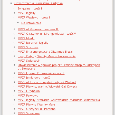
Obwieszczenia Burmistrza Olsztynka
Świętajny – część III
MPZP Jagiełły
MPZP Waplewo – czesc III
Do uchwalenia
MPZP ul. Grunwaldzka-czesc III
MPZP Olsztynek ul. Mrongowiusza – część V
MPZP Mierki
MPZP Jeziorna i Jagielly
MPZP Sosnowa
MPZP linia energetyczna Olsztynek-Biesal
mpzp Platyny, Warlity Małe - obwieszczenie
MPZP Świerkocin
Obwieszczenie w sprawie projektu zmiany mpzp m. Olsztynek
ul. Słoneczna
MPZP Lipowo Kurkowskie – czesc II
MPZP Jemiołowo – część II
MPZP ul. Leśna do węzła Olsztynek Wschód
MPZP Platyny, Warlity, Wigwałd, Gaj, Drwęck
MPZP Łutynowo
MPZP Pawłowo
MPZP Jagielly, Strazacka, Grunwaldzka, Mazurska, Warszawska
MPZP Platyny i Warlity Małe
MPZP Olsztynek ul. Poranna
MPZP Słoneczna