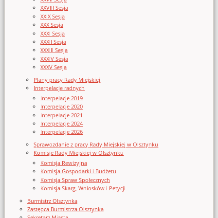
XXVIII Sesja
XXIX Sesja
XXX Sesja
XXXI Sesja
XXXII Sesja
XXXIII Sesja
XXXIV Sesja
XXXV Sesja
Plany pracy Rady Miejskiej
Interpelacje radnych
Interpelacje 2019
Interpelacje 2020
Interpelacje 2021
Interpelacje 2024
Interpelacje 2026
Sprawozdanie z pracy Rady Miejskiej w Olsztynku
Komisje Rady Miejskiej w Olsztynku
Komisja Rewizyjna
Komisja Gospodarki i Budżetu
Komisja Spraw Społecznych
Komisja Skarg, Wniosków i Petycji
Burmistrz Olsztynka
Zastępca Burmistrza Olsztynka
Sekretarz Miasta