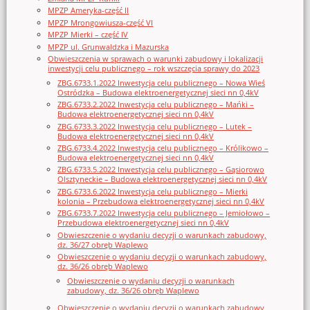
MPZP Ameryka-część II
MPZP Mrongowiusza-część VI
MPZP Mierki – część IV
MPZP ul. Grunwaldzka i Mazurska
Obwieszczenia w sprawach o warunki zabudowy i lokalizacji
inwestycji celu publicznego – rok wszczęcia sprawy do 2023
ZBG.6733.1.2022 Inwestycja celu publicznego – Nowa Wieś
Ostródzka – Budowa elektroenergetycznej sieci nn 0,4kV
ZBG.6733.2.2022 Inwestycja celu publicznego – Mańki –
Budowa elektroenergetycznej sieci nn 0,4kV
ZBG.6733.3.2022 Inwestycja celu publicznego – Lutek –
Budowa elektroenergetycznej sieci nn 0,4kV
ZBG.6733.4.2022 Inwestycja celu publicznego – Królikowo –
Budowa elektroenergetycznej sieci nn 0,4kV
ZBG.6733.5.2022 Inwestycja celu publicznego – Gąsiorowo
Olsztyneckie – Budowa elektroenergetycznej sieci nn 0,4kV
ZBG.6733.6.2022 Inwestycja celu publicznego – Mierki
kolonia – Przebudowa elektroenergetycznej sieci nn 0,4kV
ZBG.6733.7.2022 Inwestycja celu publicznego – Jemiołowo –
Przebudowa elektroenergetycznej sieci nn 0,4kV
Obwieszczenie o wydaniu decyzji o warunkach zabudowy,
dz. 36/27 obręb Waplewo
Obwieszczenie o wydaniu decyzji o warunkach zabudowy,
dz. 36/26 obręb Waplewo
Obwieszczenie o wydaniu decyzji o warunkach
zabudowy, dz. 36/26 obręb Waplewo
Obwieszczenie o wydaniu decyzji o warunkach zabudowy,