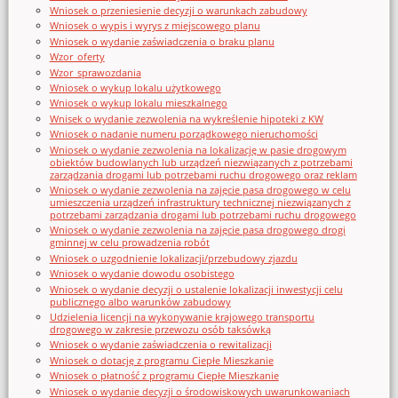
Wniosek o przeniesienie decyzji o warunkach zabudowy
Wniosek o wypis i wyrys z miejscowego planu
Wniosek o wydanie zaświadczenia o braku planu
Wzor_oferty
Wzor_sprawozdania
Wniosek o wykup lokalu użytkowego
Wniosek o wykup lokalu mieszkalnego
Wnisek o wydanie zezwolenia na wykreślenie hipoteki z KW
Wniosek o nadanie numeru porządkowego nieruchomości
Wniosek o wydanie zezwolenia na lokalizację w pasie drogowym
obiektów budowlanych lub urządzeń niezwiązanych z potrzebami
zarządzania drogami lub potrzebami ruchu drogowego oraz reklam
Wniosek o wydanie zezwolenia na zajęcie pasa drogowego w celu
umieszczenia urządzeń infrastruktury technicznej niezwiązanych z
potrzebami zarządzania drogami lub potrzebami ruchu drogowego
Wniosek o wydanie zezwolenia na zajęcie pasa drogowego drogi
gminnej w celu prowadzenia robót
Wniosek o uzgodnienie lokalizacji/przebudowy zjazdu
Wniosek o wydanie dowodu osobistego
Wniosek o wydanie decyzji o ustalenie lokalizacji inwestycji celu
publicznego albo warunków zabudowy
Udzielenia licencji na wykonywanie krajowego transportu
drogowego w zakresie przewozu osób taksówką
Wniosek o wydanie zaświadczenia o rewitalizacji
Wniosek o dotację z programu Ciepłe Mieszkanie
Wniosek o płatność z programu Ciepłe Mieszkanie
Wniosek o wydanie decyzji o środowiskowych uwarunkowaniach