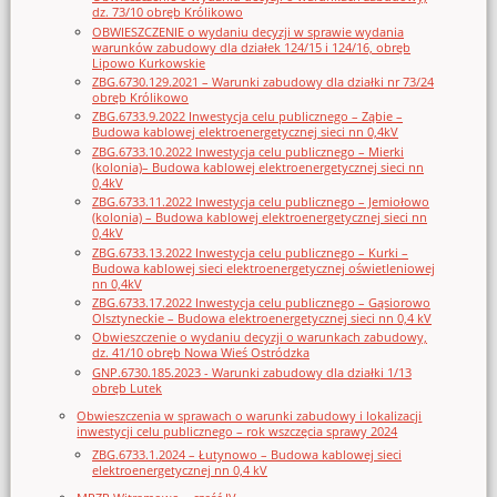
dz. 73/10 obręb Królikowo
OBWIESZCZENIE o wydaniu decyzji w sprawie wydania
warunków zabudowy dla działek 124/15 i 124/16, obręb
Lipowo Kurkowskie
ZBG.6730.129.2021 – Warunki zabudowy dla działki nr 73/24
obręb Królikowo
ZBG.6733.9.2022 Inwestycja celu publicznego – Ząbie –
Budowa kablowej elektroenergetycznej sieci nn 0,4kV
ZBG.6733.10.2022 Inwestycja celu publicznego – Mierki
(kolonia)– Budowa kablowej elektroenergetycznej sieci nn
0,4kV
ZBG.6733.11.2022 Inwestycja celu publicznego – Jemiołowo
(kolonia) – Budowa kablowej elektroenergetycznej sieci nn
0,4kV
ZBG.6733.13.2022 Inwestycja celu publicznego – Kurki –
Budowa kablowej sieci elektroenergetycznej oświetleniowej
nn 0,4kV
ZBG.6733.17.2022 Inwestycja celu publicznego – Gąsiorowo
Olsztyneckie – Budowa elektroenergetycznej sieci nn 0,4 kV
Obwieszczenie o wydaniu decyzji o warunkach zabudowy,
dz. 41/10 obręb Nowa Wieś Ostródzka
GNP.6730.185.2023 - Warunki zabudowy dla działki 1/13
obręb Lutek
Obwieszczenia w sprawach o warunki zabudowy i lokalizacji
inwestycji celu publicznego – rok wszczęcia sprawy 2024
ZBG.6733.1.2024 – Łutynowo – Budowa kablowej sieci
elektroenergetycznej nn 0,4 kV