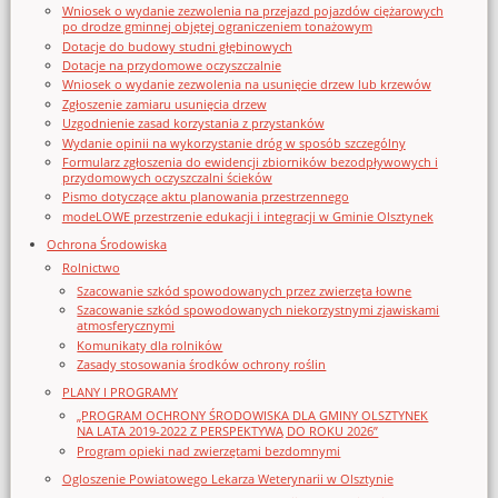
Wniosek o wydanie zezwolenia na przejazd pojazdów ciężarowych
po drodze gminnej objętej ograniczeniem tonażowym
Dotacje do budowy studni głębinowych
Dotacje na przydomowe oczyszczalnie
Wniosek o wydanie zezwolenia na usunięcie drzew lub krzewów
Zgłoszenie zamiaru usunięcia drzew
Uzgodnienie zasad korzystania z przystanków
Wydanie opinii na wykorzystanie dróg w sposób szczególny
Formularz zgłoszenia do ewidencji zbiorników bezodpływowych i
przydomowych oczyszczalni ścieków
Pismo dotyczące aktu planowania przestrzennego
modeLOWE przestrzenie edukacji i integracji w Gminie Olsztynek
Ochrona Środowiska
Rolnictwo
Szacowanie szkód spowodowanych przez zwierzęta łowne
Szacowanie szkód spowodowanych niekorzystnymi zjawiskami
atmosferycznymi
Komunikaty dla rolników
Zasady stosowania środków ochrony roślin
PLANY I PROGRAMY
„PROGRAM OCHRONY ŚRODOWISKA DLA GMINY OLSZTYNEK
NA LATA 2019-2022 Z PERSPEKTYWĄ DO ROKU 2026”
Program opieki nad zwierzętami bezdomnymi
Ogloszenie Powiatowego Lekarza Weterynarii w Olsztynie