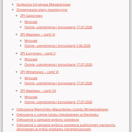
Społeczna Inicjatywa Mieszkaniowa
Zintegrowane plany inwestycyjne
ZPI Gąsiorowo
Wniosek
Opinie, uzgodnienia i konsultacje 17.07.2026
ZPI Waplewo – część VI
Wniosek
Opinie, uzgodnienia i konsultacje 5.06.2026
ZPI Łutynowo – część II
Wniosek
Opinie, uzgodnienia i konsultacje 17.07.2026
ZPI Witramowo – część VI
Wniosek
Opinie, uzgodnienia i konsultacje 17.07.2026
ZPI Waplewo – część VII
Wniosek
Opinie, uzgodnienia i konsultacje 17.07.2026
Ogłoszenia Warmińsko-Mazurskiego Urzędu Wojewódzkiego
Ogłoszenie o najmie lokalu mieszkalnego w Elgnówku
Ogłoszenie o zamiarze wyboru operatora
Ogłoszenie o zamiarze wyboru operatora publicznego transportu
zbiorowego w trybie przetargu nieograniczonego