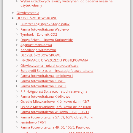
Wykaz urzędowych lekarzy weterynarii do badania mięsa na
użytek własny
Obwieszczenia
DECYZJE ŚRODOWISKOWE
Eurotter Logistyka - Stacja paliw
Farma fotowoltaiczna Waplewo
Tymbark - Zbiornik CO2
Droga Selwa - Lipowo Kurkowskie
Agaplast rozbudowa
Kanalizacja Witramowo
DECYZJE ŚRODOWISKOWE
INFORMACJE O WSZCZĘCIU POSTĘPOWANIA
Obwieszczenia - udział społeczeństwa
Europrofil Sp. z o. o. – instalacja fotowoltaiczna
Farma fotowoltaiczna Jemiołowo I
Farma fotowoltaiczna Kunki I
Farma fotowoltaiczna Kunki II
P.P-H.Agaplast Sp. z o.o. - studnia awaryjna
Farma fotowoltaiczna Królikowo
Osiedle Mieszkaniowe, Królikowo dz. nr 42/7
Osiedle Mieszkaniowe, Królikowo dz. nr 166/8
Farma fotowoltaiczna Wilkowo 106-6, 106-11
Farma Fotowoltaiczna 57, 59, 60/4, obręb Kunki
Jemiołowo 170/1
Farma Fotowoltaiczna 49, 50, 160/5, Pawłowo