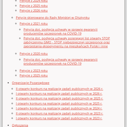
Petycje z 2024 roku
Petycje z 2025 roku
Petycje z 2026 roku
Petycje skierowane do Rady Miejskiej w Olsztynku
Petycje z 2021 roku
Petycja dot. podjęcia uchwały w sprawie gwarancji
producentów szczepionek na COVID-19
Petycja dot. podjęcia uchwały poierającej list otwarty STOP
zabójczenmu GMO - STOP niebezpiecznej szczepionce oraz
zaprzestania eksperymentu na mieszkańcach Polski i inne
Petycje z 2020 roku
Petycja dot. podjęcia uchwały w sprawie gwarancji
producentów szczepionek na COVID-19
Petycje z 2023 roku
Petycje z 2025 roku
Organizacje Pozarządowe
II otwarty konkurs na realizację zadań publicznych w 2026 r.
I otwarty konkurs na realizację zadań publicznych w 2026 r.
II otwarty konkurs na realizację zadań publicznych w 2025 r.
I otwarty konkurs na realizację zadań publicznych w 2025 r.
I otwarty konkurs na realizację zadań publicznych w 2024 r.
II otwarty konkurs na realizację zadań publicznych w 2023 r.
I otwarty konkurs na realizację zadań publicznych w 2023 r.
Ogłoszenia