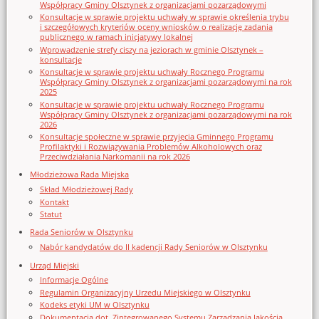
Współpracy Gminy Olsztynek z organizacjami pozarządowymi
Konsultacje w sprawie projektu uchwały w sprawie określenia trybu
i szczegółowych kryteriów oceny wniosków o realizację zadania
publicznego w ramach inicjatywy lokalnej
Wprowadzenie strefy ciszy na jeziorach w gminie Olsztynek –
konsultacje
Konsultacje w sprawie projektu uchwały Rocznego Programu
Współpracy Gminy Olsztynek z organizacjami pozarządowymi na rok
2025
Konsultacje w sprawie projektu uchwały Rocznego Programu
Współpracy Gminy Olsztynek z organizacjami pozarządowymi na rok
2026
Konsultacje społeczne w sprawie przyjęcia Gminnego Programu
Profilaktyki i Rozwiązywania Problemów Alkoholowych oraz
Przeciwdziałania Narkomanii na rok 2026
Młodzieżowa Rada Miejska
Skład Młodzieżowej Rady
Kontakt
Statut
Rada Seniorów w Olsztynku
Nabór kandydatów do II kadencji Rady Seniorów w Olsztynku
Urząd Miejski
Informacje Ogólne
Regulamin Organizacyjny Urzedu Miejskiego w Olsztynku
Kodeks etyki UM w Olsztynku
Dokumentacja dot. Zintegrowanego Systemu Zarządzania Jakością