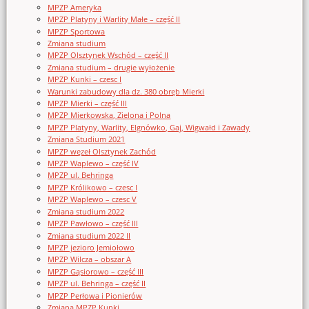
MPZP Ameryka
MPZP Platyny i Warlity Małe – część II
MPZP Sportowa
Zmiana studium
MPZP Olsztynek Wschód – część II
Zmiana studium – drugie wyłożenie
MPZP Kunki – czesc I
Warunki zabudowy dla dz. 380 obręb Mierki
MPZP Mierki – część III
MPZP Mierkowska, Zielona i Polna
MPZP Platyny, Warlity, Elgnówko, Gaj, Wigwałd i Zawady
Zmiana Studium 2021
MPZP węzeł Olsztynek Zachód
MPZP Waplewo – część IV
MPZP ul. Behringa
MPZP Królikowo – czesc I
MPZP Waplewo – czesc V
Zmiana studium 2022
MPZP Pawłowo – część III
Zmiana studium 2022 II
MPZP jezioro Jemiołowo
MPZP Wilcza – obszar A
MPZP Gąsiorowo – część III
MPZP ul. Behringa – część II
MPZP Perłowa i Pionierów
Zmiana MPZP Kunki