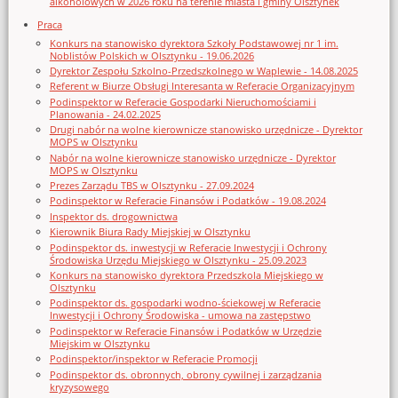
alkoholowych w 2026 roku na terenie miasta i gminy Olsztynek
Praca
Konkurs na stanowisko dyrektora Szkoły Podstawowej nr 1 im.
Noblistów Polskich w Olsztynku - 19.06.2026
Dyrektor Zespołu Szkolno-Przedszkolnego w Waplewie - 14.08.2025
Referent w Biurze Obsługi Interesanta w Referacie Organizacyjnym
Podinspektor w Referacie Gospodarki Nieruchomościami i
Planowania - 24.02.2025
Drugi nabór na wolne kierownicze stanowisko urzędnicze - Dyrektor
MOPS w Olsztynku
Nabór na wolne kierownicze stanowisko urzędnicze - Dyrektor
MOPS w Olsztynku
Prezes Zarządu TBS w Olsztynku - 27.09.2024
Podinspektor w Referacie Finansów i Podatków - 19.08.2024
Inspektor ds. drogownictwa
Kierownik Biura Rady Miejskiej w Olsztynku
Podinspektor ds. inwestycji w Referacie Inwestycji i Ochrony
Środowiska Urzędu Miejskiego w Olsztynku - 25.09.2023
Konkurs na stanowisko dyrektora Przedszkola Miejskiego w
Olsztynku
Podinspektor ds. gospodarki wodno-ściekowej w Referacie
Inwestycji i Ochrony Środowiska - umowa na zastępstwo
Podinspektor w Referacie Finansów i Podatków w Urzędzie
Miejskim w Olsztynku
Podinspektor/inspektor w Referacie Promocji
Podinspektor ds. obronnych, obrony cywilnej i zarządzania
kryzysowego