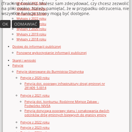
(Tracking Cookies). Możesz sam zdecydować, czy chcesz zezwolić
Wykazy z 2025 roku
na pliki cookie. Należy pamiętać, że w przypadku odrzucenia, nie
Wykazy z 2024 roku
wszystkie funkcje strony mogą być dostępne.
Wykazy z 2023 roku
Wykazy z 2022 roku
OK
ODMAWIAĆ
Wykazy z 2021 roku
Wykazy z 2020 roku
Wykazy z 2019 roku
Wykazy z 2018 roku
Dostęp do informacji publicznej
Ponowne wykorzystanie informacji publicznej
Skargi i wnioski
Petycje
Petycje skierowane do Burmistrza Olsztynka
Petycje z 2020 roku
Petycja dot. poprawy infrastruktury drogi gminnej nr
281409_5.0014
Petycje z 2021 roku
Petycja dot. konkursu: Rodzinne Miejsce Zabaw -
Podwórko NIVEA
Petycja dotycząca poprawy stanu i oznakowania dwóch
odcinków dróg gminnych biegących do granicy gminy
Petycje z 2022 roku
Petycje z 2023 roku