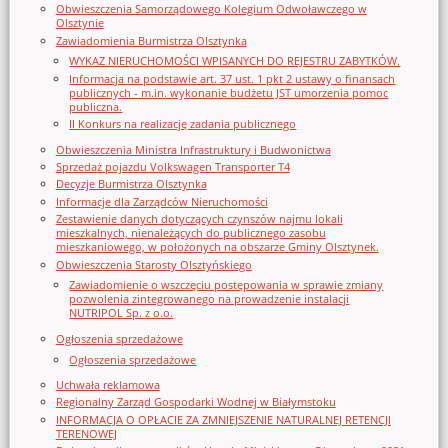
Obwieszczenia Samorządowego Kolegium Odwoławczego w
Olsztynie
Zawiadomienia Burmistrza Olsztynka
WYKAZ NIERUCHOMOŚCI WPISANYCH DO REJESTRU ZABYTKÓW.
Informacja na podstawie art. 37 ust. 1 pkt 2 ustawy o finansach
publicznych - m.in. wykonanie budżetu JST umorzenia pomoc
publiczna.
II Konkurs na realizację zadania publicznego
Obwieszczenia Ministra Infrastruktury i Budwonictwa
Sprzedaż pojazdu Volkswagen Transporter T4
Decyzje Burmistrza Olsztynka
Informacje dla Zarządców Nieruchomości
Zestawienie danych dotyczących czynszów najmu lokali
mieszkalnych, nienależących do publicznego zasobu
mieszkaniowego, w położonych na obszarze Gminy Olsztynek.
Obwieszczenia Starosty Olsztyńskiego
Zawiadomienie o wszczęciu postępowania w sprawie zmiany
pozwolenia zintegrowanego na prowadzenie instalacji
NUTRIPOL Sp. z o.o.
Ogłoszenia sprzedażowe
Ogłoszenia sprzedażowe
Uchwała reklamowa
Regionalny Zarząd Gospodarki Wodnej w Białymstoku
INFORMACJA O OPŁACIE ZA ZMNIEJSZENIE NATURALNEJ RETENCJI
TERENOWEJ