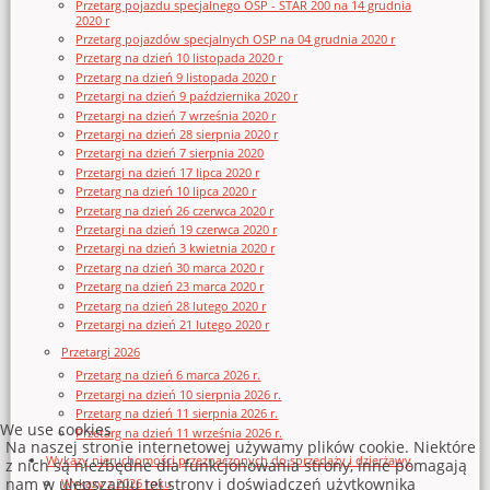
Przetarg pojazdu specjalnego OSP - STAR 200 na 14 grudnia
2020 r
Przetarg pojazdów specjalnych OSP na 04 grudnia 2020 r
Przetarg na dzień 10 listopada 2020 r
Przetarg na dzień 9 listopada 2020 r
Przetargi na dzień 9 października 2020 r
Przetargi na dzień 7 września 2020 r
Przetargi na dzień 28 sierpnia 2020 r
Przetargi na dzień 7 sierpnia 2020
Przetargi na dzień 17 lipca 2020 r
Przetarg na dzień 10 lipca 2020 r
Przetarg na dzień 26 czerwca 2020 r
Przetargi na dzień 19 czerwca 2020 r
Przetargi na dzień 3 kwietnia 2020 r
Przetarg na dzień 30 marca 2020 r
Przetarg na dzień 23 marca 2020 r
Przetarg na dzień 28 lutego 2020 r
Przetargi na dzień 21 lutego 2020 r
Przetargi 2026
Przetarg na dzień 6 marca 2026 r.
Przetargi na dzień 10 sierpnia 2026 r.
Przetarg na dzień 11 sierpnia 2026 r.
We use cookies
Przetarg na dzień 11 września 2026 r.
Na naszej stronie internetowej używamy plików cookie. Niektóre
Wykazy nieruchomości przeznaczonych do sprzedaży i dzierżawy
z nich są niezbędne dla funkcjonowania strony, inne pomagają
nam w ulepszaniu tej strony i doświadczeń użytkownika
Wykazy z 2026 roku