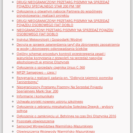
DRUGI NIEOGRANICZONY PRZETARG PISEMNY NA SPRZEDAŻ
POJAZDU SPECJALNEGO STAR 200 PM 18P
Ogłoszenie o otwartym naborze Partnera do wspólnego
przygotowania i realizacji projektu
DRUGI NIEOGRANICZONY PRZETARG PISEMNY NA SPRZEDAŻ
POJAZDU OSOBOWEGO FIAT DOBLO
NIEOGRANICZONY PRZETARG PISEMNY NA SPRZEDAŻ POJAZDU
OSOBOWEGO FIAT DOBLO
Instytut Meteorologii i Gospodarki Wodnej
Decyzja w sprawie zatwierdzenia taryf dla zbiorowego zaopatrzenia
w wodę i zbiorowego odprowadzania ścieków
Ogólny schemat procedury kontroli przestrzegania zasad i
warunków korzystania z zezwoleń na sprzedaż napojów
alkoholowych w gminie Olsztynek
Ogłoszenie o sprzedaży ciągnika Ursus C-360
MPZP Samagowo – czesc I
Rezygnacja z realizacji zadania pn. "Odkrycie tajemnic pomnika
Tannenbergu"
Nieograniczony Przetargu Pisemny Na Sprzedaż Pojazdu
Specjalnego Marki Star_200
Informacje i komunikaty
Uchwała projekt nowego ustroju szkolnego
Ogłoszenie o zebraniu mieszkańców Sołectwa Drwęck - wybory
sołtysa
Ogłoszenie o zamknięciu ul. Behringa na czas Dni Olsztynka 2016
Pozostałe obwieszczenia
Samorząd Województwa Warmińsko-Mazurskiego
Obwieszczenia Wojewody Warmińsko-Mazurskiego