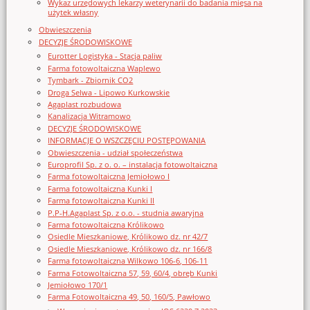
Wykaz urzędowych lekarzy weterynarii do badania mięsa na
użytek własny
Obwieszczenia
DECYZJE ŚRODOWISKOWE
Eurotter Logistyka - Stacja paliw
Farma fotowoltaiczna Waplewo
Tymbark - Zbiornik CO2
Droga Selwa - Lipowo Kurkowskie
Agaplast rozbudowa
Kanalizacja Witramowo
DECYZJE ŚRODOWISKOWE
INFORMACJE O WSZCZĘCIU POSTĘPOWANIA
Obwieszczenia - udział społeczeństwa
Europrofil Sp. z o. o. – instalacja fotowoltaiczna
Farma fotowoltaiczna Jemiołowo I
Farma fotowoltaiczna Kunki I
Farma fotowoltaiczna Kunki II
P.P-H.Agaplast Sp. z o.o. - studnia awaryjna
Farma fotowoltaiczna Królikowo
Osiedle Mieszkaniowe, Królikowo dz. nr 42/7
Osiedle Mieszkaniowe, Królikowo dz. nr 166/8
Farma fotowoltaiczna Wilkowo 106-6, 106-11
Farma Fotowoltaiczna 57, 59, 60/4, obręb Kunki
Jemiołowo 170/1
Farma Fotowoltaiczna 49, 50, 160/5, Pawłowo