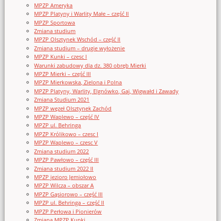
MPZP Ameryka
MPZP Platyny i Warlity Małe – część II
MPZP Sportowa
Zmiana studium
MPZP Olsztynek Wschód – część II
Zmiana studium – drugie wyłożenie
MPZP Kunki – czesc I
Warunki zabudowy dla dz. 380 obręb Mierki
MPZP Mierki – część III
MPZP Mierkowska, Zielona i Polna
MPZP Platyny, Warlity, Elgnówko, Gaj, Wigwałd i Zawady
Zmiana Studium 2021
MPZP węzeł Olsztynek Zachód
MPZP Waplewo – część IV
MPZP ul. Behringa
MPZP Królikowo – czesc I
MPZP Waplewo – czesc V
Zmiana studium 2022
MPZP Pawłowo – część III
Zmiana studium 2022 II
MPZP jezioro Jemiołowo
MPZP Wilcza – obszar A
MPZP Gąsiorowo – część III
MPZP ul. Behringa – część II
MPZP Perłowa i Pionierów
Zmiana MPZP Kunki