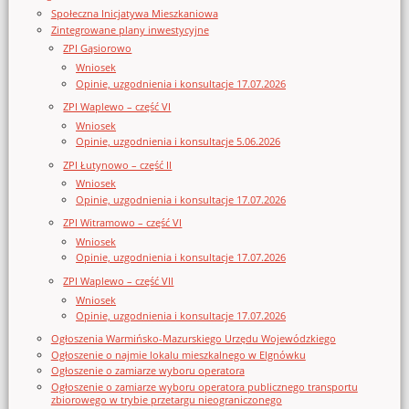
Społeczna Inicjatywa Mieszkaniowa
Zintegrowane plany inwestycyjne
ZPI Gąsiorowo
Wniosek
Opinie, uzgodnienia i konsultacje 17.07.2026
ZPI Waplewo – część VI
Wniosek
Opinie, uzgodnienia i konsultacje 5.06.2026
ZPI Łutynowo – część II
Wniosek
Opinie, uzgodnienia i konsultacje 17.07.2026
ZPI Witramowo – część VI
Wniosek
Opinie, uzgodnienia i konsultacje 17.07.2026
ZPI Waplewo – część VII
Wniosek
Opinie, uzgodnienia i konsultacje 17.07.2026
Ogłoszenia Warmińsko-Mazurskiego Urzędu Wojewódzkiego
Ogłoszenie o najmie lokalu mieszkalnego w Elgnówku
Ogłoszenie o zamiarze wyboru operatora
Ogłoszenie o zamiarze wyboru operatora publicznego transportu
zbiorowego w trybie przetargu nieograniczonego