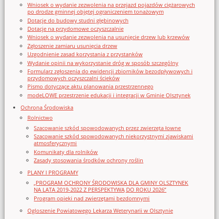
Wniosek o wydanie zezwolenia na przejazd pojazdów ciężarowych
po drodze gminnej objętej ograniczeniem tonażowym
Dotacje do budowy studni głębinowych
Dotacje na przydomowe oczyszczalnie
Wniosek o wydanie zezwolenia na usunięcie drzew lub krzewów
Zgłoszenie zamiaru usunięcia drzew
Uzgodnienie zasad korzystania z przystanków
Wydanie opinii na wykorzystanie dróg w sposób szczególny
Formularz zgłoszenia do ewidencji zbiorników bezodpływowych i
przydomowych oczyszczalni ścieków
Pismo dotyczące aktu planowania przestrzennego
modeLOWE przestrzenie edukacji i integracji w Gminie Olsztynek
Ochrona Środowiska
Rolnictwo
Szacowanie szkód spowodowanych przez zwierzęta łowne
Szacowanie szkód spowodowanych niekorzystnymi zjawiskami
atmosferycznymi
Komunikaty dla rolników
Zasady stosowania środków ochrony roślin
PLANY I PROGRAMY
„PROGRAM OCHRONY ŚRODOWISKA DLA GMINY OLSZTYNEK
NA LATA 2019-2022 Z PERSPEKTYWĄ DO ROKU 2026”
Program opieki nad zwierzętami bezdomnymi
Ogloszenie Powiatowego Lekarza Weterynarii w Olsztynie