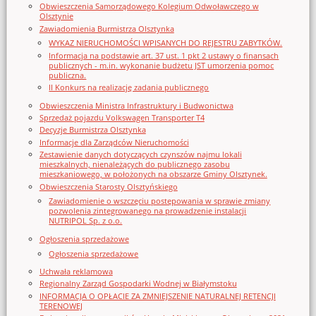
Obwieszczenia Samorządowego Kolegium Odwoławczego w
Olsztynie
Zawiadomienia Burmistrza Olsztynka
WYKAZ NIERUCHOMOŚCI WPISANYCH DO REJESTRU ZABYTKÓW.
Informacja na podstawie art. 37 ust. 1 pkt 2 ustawy o finansach
publicznych - m.in. wykonanie budżetu JST umorzenia pomoc
publiczna.
II Konkurs na realizację zadania publicznego
Obwieszczenia Ministra Infrastruktury i Budwonictwa
Sprzedaż pojazdu Volkswagen Transporter T4
Decyzje Burmistrza Olsztynka
Informacje dla Zarządców Nieruchomości
Zestawienie danych dotyczących czynszów najmu lokali
mieszkalnych, nienależących do publicznego zasobu
mieszkaniowego, w położonych na obszarze Gminy Olsztynek.
Obwieszczenia Starosty Olsztyńskiego
Zawiadomienie o wszczęciu postępowania w sprawie zmiany
pozwolenia zintegrowanego na prowadzenie instalacji
NUTRIPOL Sp. z o.o.
Ogłoszenia sprzedażowe
Ogłoszenia sprzedażowe
Uchwała reklamowa
Regionalny Zarząd Gospodarki Wodnej w Białymstoku
INFORMACJA O OPŁACIE ZA ZMNIEJSZENIE NATURALNEJ RETENCJI
TERENOWEJ