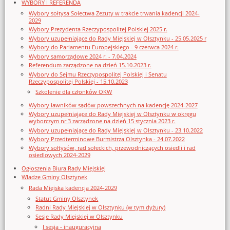
WYBORY I REFERENDA
Wybory sołtysa Sołectwa Zezuty w trakcie trwania kadencji 2024-
2029
Wybory Prezydenta Rzeczypospolitej Polskiej 2025 r.
Wybory uzupełniające do Rady Miejskiej w Olsztynku - 25.05.2025 r
Wybory do Parlamentu Europejskiego - 9 czerwca 2024 r.
Wybory samorządowe 2024 r. - 7.04.2024
Referendum zarządzone na dzień 15.10.2023 r.
Wybory do Sejmu Rzeczypospolitej Polskiej i Senatu
Rzeczypospolitej Polskiej - 15.10.2023
Szkolenie dla członków OKW
Wybory ławników sądów powszechnych na kadencję 2024-2027
Wybory uzupełniające do Rady Miejskiej w Olsztynku w okręgu
wyborczym nr 3 zarządzone na dzień 15 stycznia 2023 r.
Wybory uzupełniające do Rady Miejskiej w Olsztynku - 23.10.2022
Wybory Przedterminowe Burmistrza Olsztynka - 24.07.2022
Wybory sołtysów, rad sołeckich, przewodniczących osiedli i rad
osiedlowych 2024-2029
Ogłoszenia Biura Rady Miejskiej
Władze Gminy Olsztynek
Rada Miejska kadencja 2024-2029
Statut Gminy Olsztynek
Radni Rady Miejskiej w Olsztynku (w tym dyżury)
Sesje Rady Miejskiej w Olsztynku
I sesja - inauguracyjna