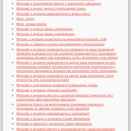
Wniosek o przeniesienie decyzji o warunkach zabudowy
Wniosek o wypis i wyrys z miejscowego planu
Wniosek o wydanie zaświadczenia o braku planu
Wzor_oferty
Wzor_sprawozdania
Wniosek o wykup lokalu użytkowego
Wniosek o wykup lokalu mieszkalnego
Wnisek o wydanie zezwolenia na wykreślenie hipoteki z KW
Wniosek o nadanie numeru porządkowego nieruchomości
Wniosek o wydanie zezwolenia na lokalizację w pasie drogowym
obiektów budowlanych lub urządzeń niezwiązanych z potrzebami
zarządzania drogami lub potrzebami ruchu drogowego oraz reklam
Wniosek o wydanie zezwolenia na zajęcie pasa drogowego w celu
umieszczenia urządzeń infrastruktury technicznej niezwiązanych z
potrzebami zarządzania drogami lub potrzebami ruchu drogowego
Wniosek o wydanie zezwolenia na zajęcie pasa drogowego drogi
gminnej w celu prowadzenia robót
Wniosek o uzgodnienie lokalizacji/przebudowy zjazdu
Wniosek o wydanie dowodu osobistego
Wniosek o wydanie decyzji o ustalenie lokalizacji inwestycji celu
publicznego albo warunków zabudowy
Udzielenia licencji na wykonywanie krajowego transportu
drogowego w zakresie przewozu osób taksówką
Wniosek o wydanie zaświadczenia o rewitalizacji
Wniosek o dotację z programu Ciepłe Mieszkanie
Wniosek o płatność z programu Ciepłe Mieszkanie
Wniosek o wydanie decyzji o środowiskowych uwarunkowaniach