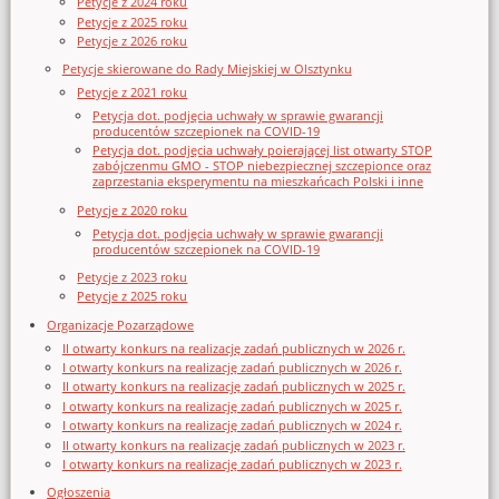
Petycje z 2024 roku
Petycje z 2025 roku
Petycje z 2026 roku
Petycje skierowane do Rady Miejskiej w Olsztynku
Petycje z 2021 roku
Petycja dot. podjęcia uchwały w sprawie gwarancji
producentów szczepionek na COVID-19
Petycja dot. podjęcia uchwały poierającej list otwarty STOP
zabójczenmu GMO - STOP niebezpiecznej szczepionce oraz
zaprzestania eksperymentu na mieszkańcach Polski i inne
Petycje z 2020 roku
Petycja dot. podjęcia uchwały w sprawie gwarancji
producentów szczepionek na COVID-19
Petycje z 2023 roku
Petycje z 2025 roku
Organizacje Pozarządowe
II otwarty konkurs na realizację zadań publicznych w 2026 r.
I otwarty konkurs na realizację zadań publicznych w 2026 r.
II otwarty konkurs na realizację zadań publicznych w 2025 r.
I otwarty konkurs na realizację zadań publicznych w 2025 r.
I otwarty konkurs na realizację zadań publicznych w 2024 r.
II otwarty konkurs na realizację zadań publicznych w 2023 r.
I otwarty konkurs na realizację zadań publicznych w 2023 r.
Ogłoszenia