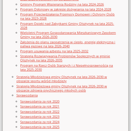
Gminny Program Wspierania Rodziny na lata 2024-2026
Program Osłonowy w zakresie dożywiania na lata 2024-2028
Program Przeciwdziałania Przemocy Domowej i Ochrony Osób
na lata 2023-2028
Program Opieki nad Zabytkami Gminy Olsztynek na lata 2025-
2028
Wieloletni Program Gospodarowania Mieszkaniowym Zasobem
Gminy na lata 2026-2030
Założenia do planu zaopatrzenia w ciepło, energię elektryczna i
paliwa gazowe na lata 2026-2040
Program usuwania azbestu na lata 2025-2032
Strategia Rozwiązywania Problemów Społecznych w gminie
Olsztynek na lata 2026-2035
Program na Rzecz Osób Starszych i z Niepełnosprawnością na
lata 2025-2030
Strategia Młodzieżowa gminy Olsztynek na lata 2026-2030 w
obszarze sportu wśród młodzieży
Strategia Młodzieżowa gminy Olsztynek na lata 2026-2030 w
obszarze zdrowia psychicznego młodych osób
Sprawozdania
Sprawozdania za rok 2020
Sprawozdania za rok 2021
Sprawozdania za rok 2022
Sprawozdania za rok 2023
Sprawozdania za rok 2024
Sprawozdania za rok 2025