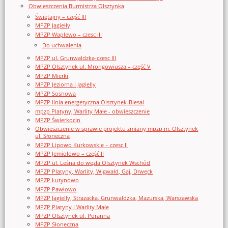
Obwieszczenia Burmistrza Olsztynka
Świętajny – część III
MPZP Jagiełły
MPZP Waplewo – czesc III
Do uchwalenia
MPZP ul. Grunwaldzka-czesc III
MPZP Olsztynek ul. Mrongowiusza – część V
MPZP Mierki
MPZP Jeziorna i Jagielly
MPZP Sosnowa
MPZP linia energetyczna Olsztynek-Biesal
mpzp Platyny, Warlity Małe - obwieszczenie
MPZP Świerkocin
Obwieszczenie w sprawie projektu zmiany mpzp m. Olsztynek
ul. Słoneczna
MPZP Lipowo Kurkowskie – czesc II
MPZP Jemiołowo – część II
MPZP ul. Leśna do węzła Olsztynek Wschód
MPZP Platyny, Warlity, Wigwałd, Gaj, Drwęck
MPZP Łutynowo
MPZP Pawłowo
MPZP Jagielly, Strazacka, Grunwaldzka, Mazurska, Warszawska
MPZP Platyny i Warlity Małe
MPZP Olsztynek ul. Poranna
MPZP Słoneczna