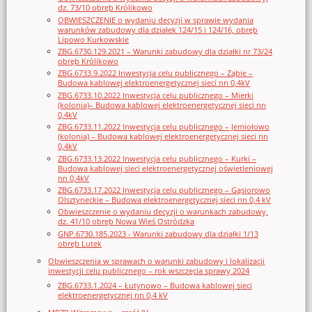
dz. 73/10 obręb Królikowo
OBWIESZCZENIE o wydaniu decyzji w sprawie wydania
warunków zabudowy dla działek 124/15 i 124/16, obręb
Lipowo Kurkowskie
ZBG.6730.129.2021 – Warunki zabudowy dla działki nr 73/24
obręb Królikowo
ZBG.6733.9.2022 Inwestycja celu publicznego – Ząbie –
Budowa kablowej elektroenergetycznej sieci nn 0,4kV
ZBG.6733.10.2022 Inwestycja celu publicznego – Mierki
(kolonia)– Budowa kablowej elektroenergetycznej sieci nn
0,4kV
ZBG.6733.11.2022 Inwestycja celu publicznego – Jemiołowo
(kolonia) – Budowa kablowej elektroenergetycznej sieci nn
0,4kV
ZBG.6733.13.2022 Inwestycja celu publicznego – Kurki –
Budowa kablowej sieci elektroenergetycznej oświetleniowej
nn 0,4kV
ZBG.6733.17.2022 Inwestycja celu publicznego – Gąsiorowo
Olsztyneckie – Budowa elektroenergetycznej sieci nn 0,4 kV
Obwieszczenie o wydaniu decyzji o warunkach zabudowy,
dz. 41/10 obręb Nowa Wieś Ostródzka
GNP.6730.185.2023 - Warunki zabudowy dla działki 1/13
obręb Lutek
Obwieszczenia w sprawach o warunki zabudowy i lokalizacji
inwestycji celu publicznego – rok wszczęcia sprawy 2024
ZBG.6733.1.2024 – Łutynowo – Budowa kablowej sieci
elektroenergetycznej nn 0,4 kV