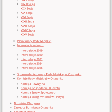
XXVIII Sesja
XXIX Sesja
XXX Sesja
XXXI Sesja
XXXII Sesja
XXXIII Sesja
XXXIV Sesja
XXXV Sesja
Plany pracy Rady Miejskiej
Interpelacje radnych
Interpelacje 2019
Interpelacje 2020
Interpelacje 2021
Interpelacje 2024
Interpelacje 2026
Sprawozdanie z pracy Rady Miejskiej w Olsztynku
Komisje Rady Miejskiej w Olsztynku
Komisja Rewizyjna
Komisja Gospodarki i Budżetu
Komisja Spraw Społecznych
Komisja Skarg, Wniosków i Petycji
Burmistrz Olsztynka
Zastępca Burmistrza Olsztynka
Sekretarz Miasta