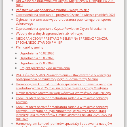
Dni wolne dla pracowników Urzędu Miejskiego w Olsztynku w 2021
roku
Państwowe Gospodarstwo Wodne - Wody Polskie
Zaproszenie na spotkanie - program Czyste Powietrze grudzień 2021
Ogłoszenie o zamiarze wyboru operatora publicznego transportu
zbiorowego
Zaproszenie na spotkania Czyste Powietrze Czyste Mieszkanie
Wybory do walnych zgromadzeń izb rolniczych
NIEOGRANICZONY PRZETARG PISEMNY NA SPRZEDAŻ POJAZDU
SPECJALNEGO STAR 200 PM 18P
Plan ogólny gminy
Uzgodnienia 16.02.2026
Uzgodnienia 13.05.2026
Uzgodnienia 29.05.2026
Projekt przekazany do uchwalenia
RGGIOŚ.6220.5.2024 Zawiadomienie - Obwieszczenie o wszczęciu
postępowania administracyjnego budowa farmy Mielno
Harmonogram kontroli punktów sprzedaży i podawania napojów
alkoholowych w 2025 roku na terenie miasta i gminy Olsztynek
Obwieszczenia Marszałka województwa Warmińsko-Mazurskiego
Konkurs ofert na wybór realizatora zadania w zakresie ochrony
zdrowia
Konkurs ofert na wybór realizatora zadania w zakresie ochrony
zdrowia - Program polityki zdrowotnej w zakresie rehabilitacji
leczniczej dla mieszkańców Gminy Olsztynek na lata 2025-2027 na
rok 2026
Harmonogram kontroli punktów sprzedaży i podawania napojów