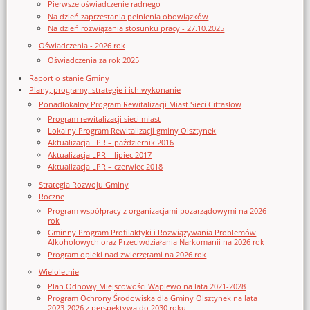
Pierwsze oświadczenie radnego
Na dzień zaprzestania pełnienia obowiązków
Na dzień rozwiązania stosunku pracy - 27.10.2025
Oświadczenia - 2026 rok
Oświadczenia za rok 2025
Raport o stanie Gminy
Plany, programy, strategie i ich wykonanie
Ponadlokalny Program Rewitalizacji Miast Sieci Cittaslow
Program rewitalizacji sieci miast
Lokalny Program Rewitalizacji gminy Olsztynek
Aktualizacja LPR – październik 2016
Aktualizacja LPR – lipiec 2017
Aktualizacja LPR – czerwiec 2018
Strategia Rozwoju Gminy
Roczne
Program współpracy z organizacjami pozarządowymi na 2026
rok
Gminny Program Profilaktyki i Rozwiązywania Problemów
Alkoholowych oraz Przeciwdziałania Narkomanii na 2026 rok
Program opieki nad zwierzętami na 2026 rok
Wieloletnie
Plan Odnowy Miejscowości Waplewo na lata 2021-2028
Program Ochrony Środowiska dla Gminy Olsztynek na lata
2023-2026 z perspektywą do 2030 roku