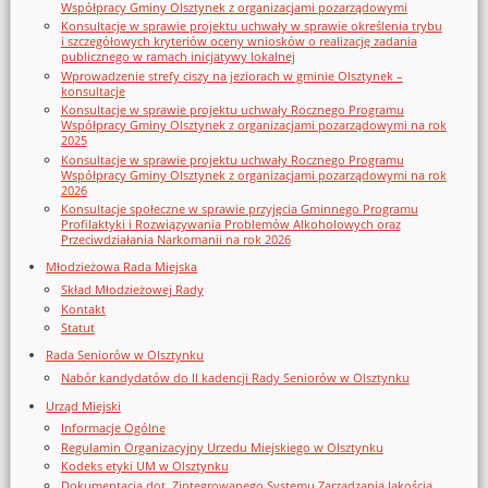
Współpracy Gminy Olsztynek z organizacjami pozarządowymi
Konsultacje w sprawie projektu uchwały w sprawie określenia trybu
i szczegółowych kryteriów oceny wniosków o realizację zadania
publicznego w ramach inicjatywy lokalnej
Wprowadzenie strefy ciszy na jeziorach w gminie Olsztynek –
konsultacje
Konsultacje w sprawie projektu uchwały Rocznego Programu
Współpracy Gminy Olsztynek z organizacjami pozarządowymi na rok
2025
Konsultacje w sprawie projektu uchwały Rocznego Programu
Współpracy Gminy Olsztynek z organizacjami pozarządowymi na rok
2026
Konsultacje społeczne w sprawie przyjęcia Gminnego Programu
Profilaktyki i Rozwiązywania Problemów Alkoholowych oraz
Przeciwdziałania Narkomanii na rok 2026
Młodzieżowa Rada Miejska
Skład Młodzieżowej Rady
Kontakt
Statut
Rada Seniorów w Olsztynku
Nabór kandydatów do II kadencji Rady Seniorów w Olsztynku
Urząd Miejski
Informacje Ogólne
Regulamin Organizacyjny Urzedu Miejskiego w Olsztynku
Kodeks etyki UM w Olsztynku
Dokumentacja dot. Zintegrowanego Systemu Zarządzania Jakością