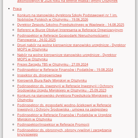
alkoholowych w 2026 roku na terenie miasta i gminy Olsztynek
Praca
Konkurs na stanowisko dyrektora Szkoły Podstawowej nr 1 im.
Noblistów Polskich w Olsztynku - 19.06.2026
Dyrektor Zespołu Szkolno-Przedszkolnego w Waplewie - 14.08.2025
Referent w Biurze Obsługi Interesanta w Referacie Organizacyjnym
Podinspektor w Referacie Gospodarki Nieruchomościami i
Planowania - 24.02.2025
Drugi nabór na wolne kierownicze stanowisko urzędnicze - Dyrektor
MOPS w Olsztynku
Nabór na wolne kierownicze stanowisko urzędnicze - Dyrektor
MOPS w Olsztynku
Prezes Zarządu TBS w Olsztynku - 27.09.2024
Podinspektor w Referacie Finansów i Podatków - 19.08.2024
Inspektor ds. drogownictwa
Kierownik Biura Rady Miejskiej w Olsztynku
Podinspektor ds. inwestycji w Referacie Inwestycji i Ochrony
Środowiska Urzędu Miejskiego w Olsztynku - 25.09.2023
Konkurs na stanowisko dyrektora Przedszkola Miejskiego w
Olsztynku
Podinspektor ds. gospodarki wodno-ściekowej w Referacie
Inwestycji i Ochrony Środowiska - umowa na zastępstwo
Podinspektor w Referacie Finansów i Podatków w Urzędzie
Miejskim w Olsztynku
Podinspektor/inspektor w Referacie Promocji
Podinspektor ds. obronnych, obrony cywilnej i zarządzania
kryzysowego