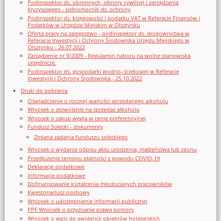
Podinspektor ds. obronnych, obrony cywilnej i zarządzania
kryzysowego - pełnomocnik ds. ochrony
Podinspektor ds. księgowości i podatku VAT w Referacie Finansów i
Podatków w Urzędzie Miejskim w Olsztynku
Oferta pracy na zastępstwo - podinspektor ds. drogownictwa w
Referacie Inwestycji i Ochrony Środowiska Urzędu Miejskiego w
Olsztynku - 26.07.2022
Zarządzenie nr 9/2009 - Regulamin naboru na wolne stanowiska
urzędnicze.
Podinspektor ds. gospodarki wodno–ściekowej w Referacie
Inwestycji i Ochrony Środowiska - 25.10.2022
Druki do pobrania
Oświadczenie o rocznej wartości sprzedanego alkoholu
Wniosek o zezwolenie na sprzedaz alkoholu
Wniosek o zakup węgla w cenie preferencyjnej
Fundusz Sołecki - dokumenty
Zmiana zadania funduszu sołeckiego
Wniosek o wydanie odpisu aktu urodzenia, małżeństwa lub zgonu
Przedłużenie terminu płatności z powodu COVID-19
Deklaracje podatkowe
Informacje podatkowe
Dofinansowanie kształcenia młodocianych pracowników
Kwestonariusz osobowy
Wniosek o udostępnienie informacji publicznej
PPF Wniosek o przyznanie prawa pomocy
Wniosek o wpis do ewidencji obiektów hotelarskich