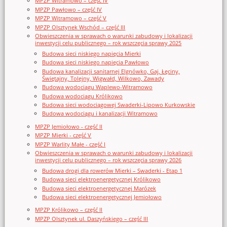
MPZP Witramowo – część IV
MPZP Pawłowo – część IV
MPZP Witramowo – część V
MPZP Olsztynek Wschód – część III
Obwieszczenia w sprawach o warunki zabudowy i lokalizacji
inwestycji celu publicznego – rok wszczęcia sprawy 2025
Budowa sieci niskiego napięcia Mierki
Budowa sieci niskiego napięcia Pawłowo
Budowa kanalizacji sanitarnej Elgnówko, Gaj, Łęciny,
Świętajny, Tolejny, Wigwałd, Wilkowo, Zawady
Budowa wodociągu Waplewo-Witramowo
Budowa wodociągu Królikowo
Budowa sieci wodociągowej Swaderki-Lipowo Kurkowskie
Budowa wodociągu i kanalizacji Witramowo
MPZP Jemiołowo - część II
MPZP Mierki - część V
MPZP Warlity Małe - część I
Obwieszczenia w sprawach o warunki zabudowy i lokalizacji
inwestycji celu publicznego – rok wszczęcia sprawy 2026
Budowa drogi dla rowerów Mierki – Swaderki - Etap 1
Budowa sieci elektroenergetycznej Królikowo
Budowa sieci elektroenergetycznej Marózek
Budowa sieci elektroenergetycznej Jemiołowo
MPZP Królikowo – część II
MPZP Olsztynek ul. Daszyńskiego – część III