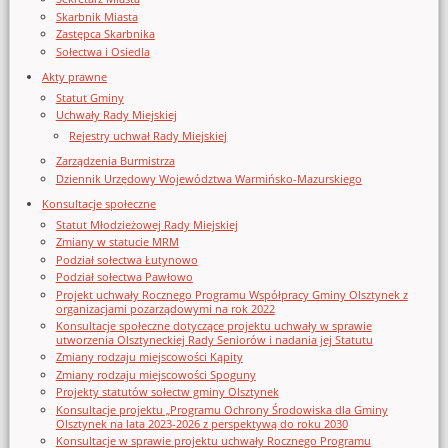
Skarbnik Miasta
Zastępca Skarbnika
Sołectwa i Osiedla
Akty prawne
Statut Gminy
Uchwały Rady Miejskiej
Rejestry uchwał Rady Miejskiej
Zarządzenia Burmistrza
Dziennik Urzędowy Województwa Warmińsko-Mazurskiego
Konsultacje społeczne
Statut Młodzieżowej Rady Miejskiej
Zmiany w statucie MRM
Podział sołectwa Łutynowo
Podział sołectwa Pawłowo
Projekt uchwały Rocznego Programu Współpracy Gminy Olsztynek z
organizacjami pozarządowymi na rok 2022
Konsultacje społeczne dotyczące projektu uchwały w sprawie
utworzenia Olsztyneckiej Rady Seniorów i nadania jej Statutu
Zmiany rodzaju miejscowości Kąpity
Zmiany rodzaju miejscowości Spoguny
Projekty statutów sołectw gminy Olsztynek
Konsultacje projektu „Programu Ochrony Środowiska dla Gminy
Olsztynek na lata 2023-2026 z perspektywą do roku 2030
Konsultacje w sprawie projektu uchwały Rocznego Programu