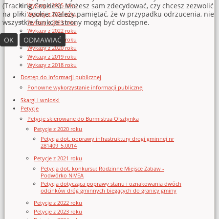
(Tracking Cookies). Możesz sam zdecydować, czy chcesz zezwolić
Wykazy z 2025 roku
na pliki cookie. Należy pamiętać, że w przypadku odrzucenia, nie
Wykazy z 2024 roku
wszystkie funkcje strony mogą być dostępne.
Wykazy z 2023 roku
Wykazy z 2022 roku
OK
ODMAWIAĆ
Wykazy z 2021 roku
Wykazy z 2020 roku
Wykazy z 2019 roku
Wykazy z 2018 roku
Dostęp do informacji publicznej
Ponowne wykorzystanie informacji publicznej
Skargi i wnioski
Petycje
Petycje skierowane do Burmistrza Olsztynka
Petycje z 2020 roku
Petycja dot. poprawy infrastruktury drogi gminnej nr
281409_5.0014
Petycje z 2021 roku
Petycja dot. konkursu: Rodzinne Miejsce Zabaw -
Podwórko NIVEA
Petycja dotycząca poprawy stanu i oznakowania dwóch
odcinków dróg gminnych biegących do granicy gminy
Petycje z 2022 roku
Petycje z 2023 roku