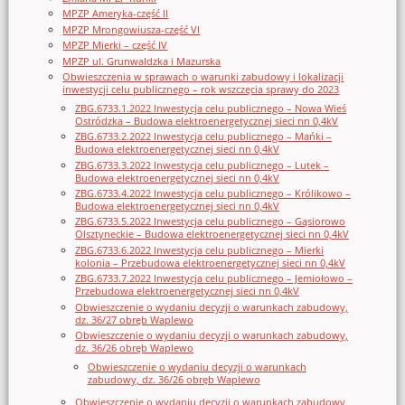
MPZP Ameryka-część II
MPZP Mrongowiusza-część VI
MPZP Mierki – część IV
MPZP ul. Grunwaldzka i Mazurska
Obwieszczenia w sprawach o warunki zabudowy i lokalizacji
inwestycji celu publicznego – rok wszczęcia sprawy do 2023
ZBG.6733.1.2022 Inwestycja celu publicznego – Nowa Wieś
Ostródzka – Budowa elektroenergetycznej sieci nn 0,4kV
ZBG.6733.2.2022 Inwestycja celu publicznego – Mańki –
Budowa elektroenergetycznej sieci nn 0,4kV
ZBG.6733.3.2022 Inwestycja celu publicznego – Lutek –
Budowa elektroenergetycznej sieci nn 0,4kV
ZBG.6733.4.2022 Inwestycja celu publicznego – Królikowo –
Budowa elektroenergetycznej sieci nn 0,4kV
ZBG.6733.5.2022 Inwestycja celu publicznego – Gąsiorowo
Olsztyneckie – Budowa elektroenergetycznej sieci nn 0,4kV
ZBG.6733.6.2022 Inwestycja celu publicznego – Mierki
kolonia – Przebudowa elektroenergetycznej sieci nn 0,4kV
ZBG.6733.7.2022 Inwestycja celu publicznego – Jemiołowo –
Przebudowa elektroenergetycznej sieci nn 0,4kV
Obwieszczenie o wydaniu decyzji o warunkach zabudowy,
dz. 36/27 obręb Waplewo
Obwieszczenie o wydaniu decyzji o warunkach zabudowy,
dz. 36/26 obręb Waplewo
Obwieszczenie o wydaniu decyzji o warunkach
zabudowy, dz. 36/26 obręb Waplewo
Obwieszczenie o wydaniu decyzji o warunkach zabudowy,