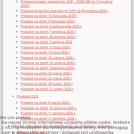
Przetarg pojazdu specjalnego OSP - STAR 200 na 14 grudnia
2020 r
Przetarg pojazdów specjalnych OSP na 04 grudnia 2020 r
Przetarg na dzień 10 listopada 2020 r
Przetarg na dzień 9 listopada 2020 r
Przetargi na dzień 9 października 2020 r
Przetargi na dzień 7 września 2020 r
Przetargi na dzień 28 sierpnia 2020 r
Przetargi na dzień 7 sierpnia 2020
Przetargi na dzień 17 lipca 2020 r
Przetarg na dzień 10 lipca 2020 r
Przetarg na dzień 26 czerwca 2020 r
Przetargi na dzień 19 czerwca 2020 r
Przetargi na dzień 3 kwietnia 2020 r
Przetarg na dzień 30 marca 2020 r
Przetarg na dzień 23 marca 2020 r
Przetarg na dzień 28 lutego 2020 r
Przetargi na dzień 21 lutego 2020 r
Przetargi 2026
Przetarg na dzień 6 marca 2026 r.
Przetargi na dzień 10 sierpnia 2026 r.
Przetarg na dzień 11 sierpnia 2026 r.
We use cookies
Przetarg na dzień 11 września 2026 r.
Na naszej stronie internetowej używamy plików cookie. Niektóre
Wykazy nieruchomości przeznaczonych do sprzedaży i dzierżawy
z nich są niezbędne dla funkcjonowania strony, inne pomagają
nam w ulepszaniu tej strony i doświadczeń użytkownika
Wykazy z 2026 roku