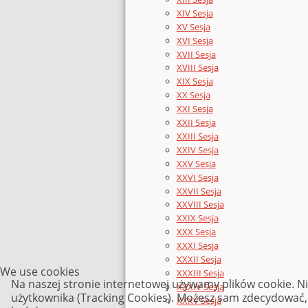
XIV Sesja
XV Sesja
XVI Sesja
XVII Sesja
XVIII Sesja
XIX Sesja
XX Sesja
XXI Sesja
XXII Sesja
XXIII Sesja
XXIV Sesja
XXV Sesja
XXVI Sesja
XXVII Sesja
XXVIII Sesja
XXIX Sesja
XXX Sesja
XXXI Sesja
XXXII Sesja
We use cookies
XXXIII Sesja
Na naszej stronie internetowej używamy plików cookie. N
XXXIV Sesja
użytkownika (Tracking Cookies). Możesz sam zdecydować, c
XXXV Sesja