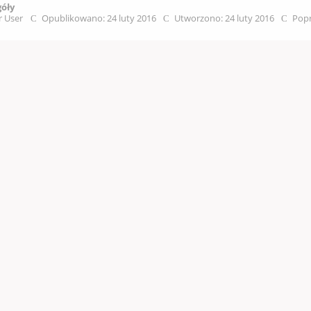
góły
r User
Opublikowano: 24 luty 2016
Utworzono: 24 luty 2016
Popr