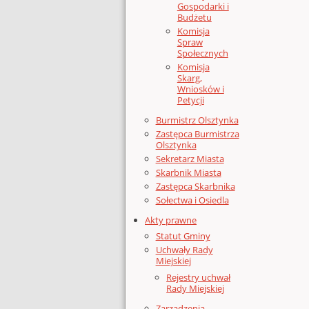
Gospodarki i
Budżetu
Komisja
Spraw
Społecznych
Komisja
Skarg,
Wniosków i
Petycji
Burmistrz Olsztynka
Zastępca Burmistrza
Olsztynka
Sekretarz Miasta
Skarbnik Miasta
Zastępca Skarbnika
Sołectwa i Osiedla
Akty prawne
Statut Gminy
Uchwały Rady
Miejskiej
Rejestry uchwał
Rady Miejskiej
Zarządzenia