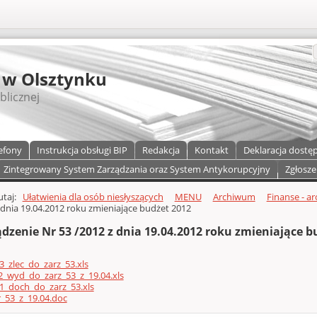
S
 w Olsztynku
blicznej
efony
Instrukcja obsługi BIP
Redakcja
Kontakt
Deklaracja dostę
Zintegrowany System Zarządzania oraz System Antykorupcyjny
Zgłosze
a)
zawartości
tutaj:
Ułatwienia dla osób niesłyszących
MENU
Archiwum
Finanse - ar
 dnia 19.04.2012 roku zmieniające budżet 2012
dzenie Nr 53 /2012 z dnia 19.04.2012 roku zmieniające b
3_zlec_do_zarz_53.xls
2_wyd_do_zarz_53_z_19.04.xls
1_doch_do_zarz_53.xls
_53_z_19.04.doc