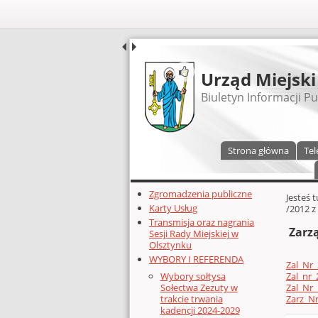
UDOSTĘPNIJ
Urząd Miejski
Biuletyn Informacji Pu
Menu główne
Strona główna
Tel
Dodatkowe zasoby (lewa kolumn
Zgromadzenia publiczne
Głównej 
Jesteś 
Karty Usług
/2012 z
Transmisja oraz nagrania
Zarzą
Sesji Rady Miejskiej w
Olsztynku
WYBORY I REFERENDA
Zal_Nr_
Zal_nr_
Wybory sołtysa
Zal_Nr_
Sołectwa Zezuty w
Zarz_Nr
trakcie trwania
kadencji 2024-2029