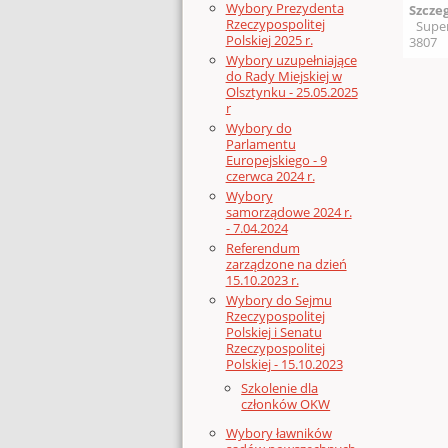
Wybory Prezydenta
Szcze
Rzeczypospolitej
Supe
Polskiej 2025 r.
3807
Wybory uzupełniające
do Rady Miejskiej w
Olsztynku - 25.05.2025
r
Wybory do
Parlamentu
Europejskiego - 9
czerwca 2024 r.
Wybory
samorządowe 2024 r.
- 7.04.2024
Referendum
zarządzone na dzień
15.10.2023 r.
Wybory do Sejmu
Rzeczypospolitej
Polskiej i Senatu
Rzeczypospolitej
Polskiej - 15.10.2023
Szkolenie dla
członków OKW
Wybory ławników