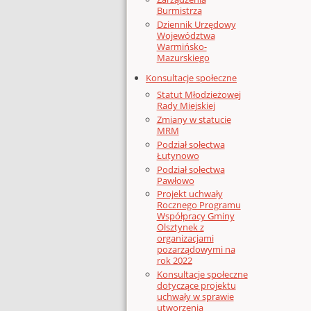
Burmistrza
Dziennik Urzędowy
Województwa
Warmińsko-
Mazurskiego
Konsultacje społeczne
Statut Młodzieżowej
Rady Miejskiej
Zmiany w statucie
MRM
Podział sołectwa
Łutynowo
Podział sołectwa
Pawłowo
Projekt uchwały
Rocznego Programu
Współpracy Gminy
Olsztynek z
organizacjami
pozarządowymi na
rok 2022
Konsultacje społeczne
dotyczące projektu
uchwały w sprawie
utworzenia