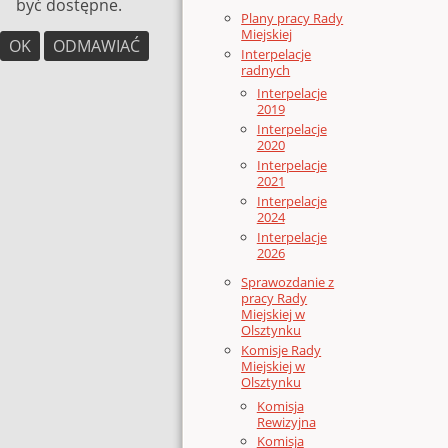
być dostępne.
Plany pracy Rady
Miejskiej
OK
ODMAWIAĆ
Interpelacje
radnych
Interpelacje
2019
Interpelacje
2020
Interpelacje
2021
Interpelacje
2024
Interpelacje
2026
Sprawozdanie z
pracy Rady
Miejskiej w
Olsztynku
Komisje Rady
Miejskiej w
Olsztynku
Komisja
Rewizyjna
Komisja