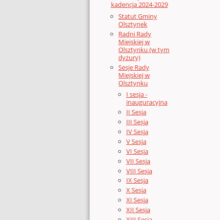
kadencja 2024-2029
Statut Gminy
Olsztynek
Radni Rady
Miejskiej w
Olsztynku (w tym
dyżury)
Sesje Rady
Miejskiej w
Olsztynku
I sesja -
inauguracyjna
II Sesja
III Sesja
IV Sesja
V Sesja
VI Sesja
VII Sesja
VIII Sesja
IX Sesja
X Sesja
XI Sesja
XII Sesja
XIII Sesja