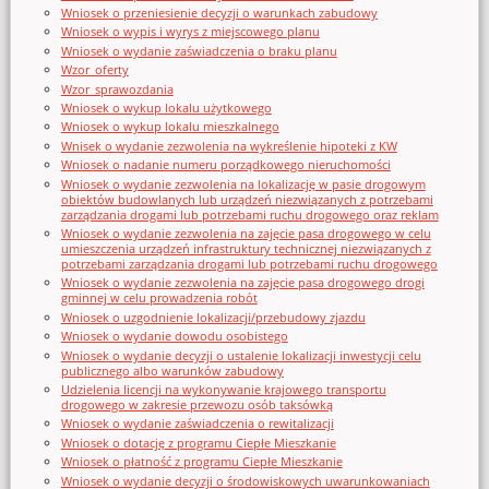
Wniosek o przeniesienie decyzji o warunkach zabudowy
Wniosek o wypis i wyrys z miejscowego planu
Wniosek o wydanie zaświadczenia o braku planu
Wzor_oferty
Wzor_sprawozdania
Wniosek o wykup lokalu użytkowego
Wniosek o wykup lokalu mieszkalnego
Wnisek o wydanie zezwolenia na wykreślenie hipoteki z KW
Wniosek o nadanie numeru porządkowego nieruchomości
Wniosek o wydanie zezwolenia na lokalizację w pasie drogowym
obiektów budowlanych lub urządzeń niezwiązanych z potrzebami
zarządzania drogami lub potrzebami ruchu drogowego oraz reklam
Wniosek o wydanie zezwolenia na zajęcie pasa drogowego w celu
umieszczenia urządzeń infrastruktury technicznej niezwiązanych z
potrzebami zarządzania drogami lub potrzebami ruchu drogowego
Wniosek o wydanie zezwolenia na zajęcie pasa drogowego drogi
gminnej w celu prowadzenia robót
Wniosek o uzgodnienie lokalizacji/przebudowy zjazdu
Wniosek o wydanie dowodu osobistego
Wniosek o wydanie decyzji o ustalenie lokalizacji inwestycji celu
publicznego albo warunków zabudowy
Udzielenia licencji na wykonywanie krajowego transportu
drogowego w zakresie przewozu osób taksówką
Wniosek o wydanie zaświadczenia o rewitalizacji
Wniosek o dotację z programu Ciepłe Mieszkanie
Wniosek o płatność z programu Ciepłe Mieszkanie
Wniosek o wydanie decyzji o środowiskowych uwarunkowaniach