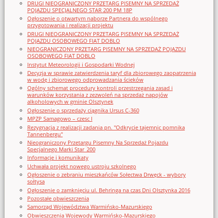
DRUGI NIEOGRANICZONY PRZETARG PISEMNY NA SPRZEDAŻ
POJAZDU SPECJALNEGO STAR 200 PM 18P
Ogłoszenie o otwartym naborze Partnera do wspólnego
przygotowania i realizacji projektu
DRUGI NIEOGRANICZONY PRZETARG PISEMNY NA SPRZEDAŻ
POJAZDU OSOBOWEGO FIAT DOBLO
NIEOGRANICZONY PRZETARG PISEMNY NA SPRZEDAŻ POJAZDU
OSOBOWEGO FIAT DOBLO
Instytut Meteorologii i Gospodarki Wodnej
Decyzja w sprawie zatwierdzenia taryf dla zbiorowego zaopatrzenia
w wodę i zbiorowego odprowadzania ścieków
Ogólny schemat procedury kontroli przestrzegania zasad i
warunków korzystania z zezwoleń na sprzedaż napojów
alkoholowych w gminie Olsztynek
Ogłoszenie o sprzedaży ciągnika Ursus C-360
MPZP Samagowo – czesc I
Rezygnacja z realizacji zadania pn. "Odkrycie tajemnic pomnika
Tannenbergu"
Nieograniczony Przetargu Pisemny Na Sprzedaż Pojazdu
Specjalnego Marki Star_200
Informacje i komunikaty
Uchwała projekt nowego ustroju szkolnego
Ogłoszenie o zebraniu mieszkańców Sołectwa Drwęck - wybory
sołtysa
Ogłoszenie o zamknięciu ul. Behringa na czas Dni Olsztynka 2016
Pozostałe obwieszczenia
Samorząd Województwa Warmińsko-Mazurskiego
Obwieszczenia Wojewody Warmińsko-Mazurskiego