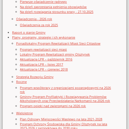
Pierwsze oświadczenie radnego
Na dzień zaprzestania pełnienia obowiązków
Na dzień rozwiązania stosunku pracy - 27.10.2025
Oświadczenia - 2026 rok
Oświadczenia za rok 2025
Raport o stanie Gminy
Plany, programy, strategie i ich wykonanie
Ponadlokalny Program Rewitalizacji Miast Sieci Cittaslow
Program rewitalizacji sieci miast
Lokalny Program Rewitalizacji gminy Olsztynek
Aktualizacja LPR – październik 2016
Aktualizacja LPR – lipiec 2017
Aktualizacja LPR – czerwiec 2018
Strategia Rozwoju Gminy
Roczne
Program współpracy z organizacjami pozarządowymi na 2026
rok
Gminny Program Profilaktyki i Rozwiązywania Problemów
Alkoholowych oraz Przeciwdziałania Narkomanii na 2026 rok
Program opieki nad zwierzętami na 2026 rok
Wieloletnie
Plan Odnowy Miejscowości Waplewo na lata 2021-2028
Program Ochrony Środowiska dla Gminy Olsztynek na lata
2023-2026 z perspektywą do 2030 roku