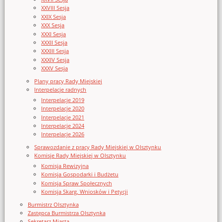
XXVIII Sesja
XXIX Sesja
XXX Sesja
XXXI Sesja
XXXII Sesja
XXXIII Sesja
XXXIV Sesja
XXXV Sesja
Plany pracy Rady Miejskiej
Interpelacje radnych
Interpelacje 2019
Interpelacje 2020
Interpelacje 2021
Interpelacje 2024
Interpelacje 2026
Sprawozdanie z pracy Rady Miejskiej w Olsztynku
Komisje Rady Miejskiej w Olsztynku
Komisja Rewizyjna
Komisja Gospodarki i Budżetu
Komisja Spraw Społecznych
Komisja Skarg, Wniosków i Petycji
Burmistrz Olsztynka
Zastępca Burmistrza Olsztynka
Sekretarz Miasta