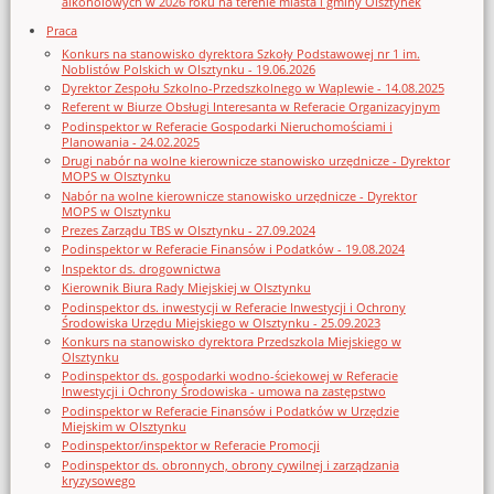
alkoholowych w 2026 roku na terenie miasta i gminy Olsztynek
Praca
Konkurs na stanowisko dyrektora Szkoły Podstawowej nr 1 im.
Noblistów Polskich w Olsztynku - 19.06.2026
Dyrektor Zespołu Szkolno-Przedszkolnego w Waplewie - 14.08.2025
Referent w Biurze Obsługi Interesanta w Referacie Organizacyjnym
Podinspektor w Referacie Gospodarki Nieruchomościami i
Planowania - 24.02.2025
Drugi nabór na wolne kierownicze stanowisko urzędnicze - Dyrektor
MOPS w Olsztynku
Nabór na wolne kierownicze stanowisko urzędnicze - Dyrektor
MOPS w Olsztynku
Prezes Zarządu TBS w Olsztynku - 27.09.2024
Podinspektor w Referacie Finansów i Podatków - 19.08.2024
Inspektor ds. drogownictwa
Kierownik Biura Rady Miejskiej w Olsztynku
Podinspektor ds. inwestycji w Referacie Inwestycji i Ochrony
Środowiska Urzędu Miejskiego w Olsztynku - 25.09.2023
Konkurs na stanowisko dyrektora Przedszkola Miejskiego w
Olsztynku
Podinspektor ds. gospodarki wodno-ściekowej w Referacie
Inwestycji i Ochrony Środowiska - umowa na zastępstwo
Podinspektor w Referacie Finansów i Podatków w Urzędzie
Miejskim w Olsztynku
Podinspektor/inspektor w Referacie Promocji
Podinspektor ds. obronnych, obrony cywilnej i zarządzania
kryzysowego