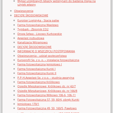
Wykaz urzędowych lekarzy weterynarii do badania mięsa na
użytek własny
Obwieszczenia
DECYZJE ŚRODOWISKOWE
Eurotter Logistyka - Stacja paliw
Farma fotowoltaiczna Waplewo
Tymbark - Zbiornik CO2
Droga Selwa - Lipowo Kurkowskie
Agaplast rozbudowa
Kanalizacja Witramowo
DECYZJE ŚRODOWISKOWE
INFORMACJE O WSZCZĘCIU POSTĘPOWANIA
Obwieszczenia - udział społeczeństwa
Europrofil Sp. z o. o. – instalacja fotowoltaiczna
Farma fotowoltaiczna Jemiołowo I
Farma fotowoltaiczna Kunki I
Farma fotowoltaiczna Kunki II
P.P-H.Agaplast Sp. z o.o. - studnia awaryjna
Farma fotowoltaiczna Królikowo
Osiedle Mieszkaniowe, Królikowo dz. nr 42/7
Osiedle Mieszkaniowe, Królikowo dz. nr 166/8
Farma fotowoltaiczna Wilkowo 106-6, 106-11
Farma Fotowoltaiczna 57, 59, 60/4, obręb Kunki
Jemiołowo 170/1
Farma Fotowoltaiczna 49, 50, 160/5, Pawłowo