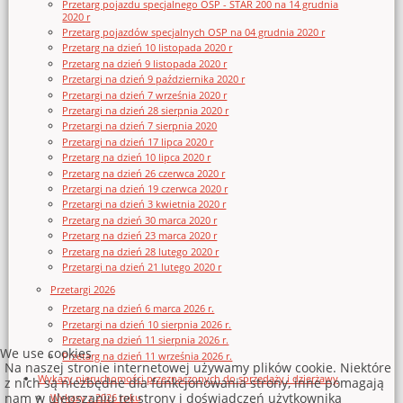
Przetarg pojazdu specjalnego OSP - STAR 200 na 14 grudnia
2020 r
Przetarg pojazdów specjalnych OSP na 04 grudnia 2020 r
Przetarg na dzień 10 listopada 2020 r
Przetarg na dzień 9 listopada 2020 r
Przetargi na dzień 9 października 2020 r
Przetargi na dzień 7 września 2020 r
Przetargi na dzień 28 sierpnia 2020 r
Przetargi na dzień 7 sierpnia 2020
Przetargi na dzień 17 lipca 2020 r
Przetarg na dzień 10 lipca 2020 r
Przetarg na dzień 26 czerwca 2020 r
Przetargi na dzień 19 czerwca 2020 r
Przetargi na dzień 3 kwietnia 2020 r
Przetarg na dzień 30 marca 2020 r
Przetarg na dzień 23 marca 2020 r
Przetarg na dzień 28 lutego 2020 r
Przetargi na dzień 21 lutego 2020 r
Przetargi 2026
Przetarg na dzień 6 marca 2026 r.
Przetargi na dzień 10 sierpnia 2026 r.
Przetarg na dzień 11 sierpnia 2026 r.
We use cookies
Przetarg na dzień 11 września 2026 r.
Na naszej stronie internetowej używamy plików cookie. Niektóre
Wykazy nieruchomości przeznaczonych do sprzedaży i dzierżawy
z nich są niezbędne dla funkcjonowania strony, inne pomagają
nam w ulepszaniu tej strony i doświadczeń użytkownika
Wykazy z 2026 roku