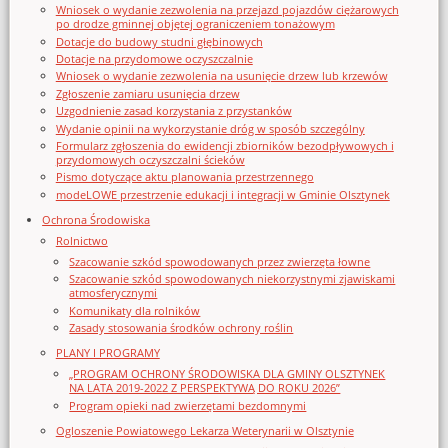
Wniosek o wydanie zezwolenia na przejazd pojazdów ciężarowych
po drodze gminnej objętej ograniczeniem tonażowym
Dotacje do budowy studni głębinowych
Dotacje na przydomowe oczyszczalnie
Wniosek o wydanie zezwolenia na usunięcie drzew lub krzewów
Zgłoszenie zamiaru usunięcia drzew
Uzgodnienie zasad korzystania z przystanków
Wydanie opinii na wykorzystanie dróg w sposób szczególny
Formularz zgłoszenia do ewidencji zbiorników bezodpływowych i
przydomowych oczyszczalni ścieków
Pismo dotyczące aktu planowania przestrzennego
modeLOWE przestrzenie edukacji i integracji w Gminie Olsztynek
Ochrona Środowiska
Rolnictwo
Szacowanie szkód spowodowanych przez zwierzęta łowne
Szacowanie szkód spowodowanych niekorzystnymi zjawiskami
atmosferycznymi
Komunikaty dla rolników
Zasady stosowania środków ochrony roślin
PLANY I PROGRAMY
„PROGRAM OCHRONY ŚRODOWISKA DLA GMINY OLSZTYNEK
NA LATA 2019-2022 Z PERSPEKTYWĄ DO ROKU 2026”
Program opieki nad zwierzętami bezdomnymi
Ogloszenie Powiatowego Lekarza Weterynarii w Olsztynie