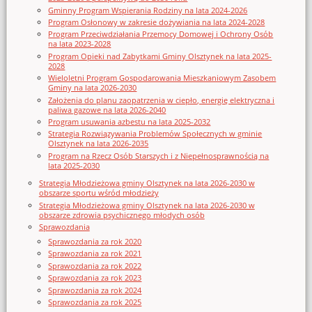
Gminny Program Wspierania Rodziny na lata 2024-2026
Program Osłonowy w zakresie dożywiania na lata 2024-2028
Program Przeciwdziałania Przemocy Domowej i Ochrony Osób
na lata 2023-2028
Program Opieki nad Zabytkami Gminy Olsztynek na lata 2025-
2028
Wieloletni Program Gospodarowania Mieszkaniowym Zasobem
Gminy na lata 2026-2030
Założenia do planu zaopatrzenia w ciepło, energię elektryczna i
paliwa gazowe na lata 2026-2040
Program usuwania azbestu na lata 2025-2032
Strategia Rozwiązywania Problemów Społecznych w gminie
Olsztynek na lata 2026-2035
Program na Rzecz Osób Starszych i z Niepełnosprawnością na
lata 2025-2030
Strategia Młodzieżowa gminy Olsztynek na lata 2026-2030 w
obszarze sportu wśród młodzieży
Strategia Młodzieżowa gminy Olsztynek na lata 2026-2030 w
obszarze zdrowia psychicznego młodych osób
Sprawozdania
Sprawozdania za rok 2020
Sprawozdania za rok 2021
Sprawozdania za rok 2022
Sprawozdania za rok 2023
Sprawozdania za rok 2024
Sprawozdania za rok 2025