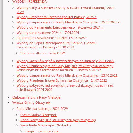
WYBORY I REFERENDA
Wybory sołtysa Sołectwa Zezuty w trakcie trwania kadencji 2024-
2029
Wybory Prezydenta Rzeczypospolitej Polskiej 2025 r.
Wybory uzupełniające do Rady Miejskiej w Olsztynku - 25.05.2025 r
Wybory do Parlamentu Europejskiego - 9 czerwca 2024 r.
Wybory samorządowe 2024 r. - 7.04.2024
Referendum zarządzone na dzień 15.10.2023 r.
Wybory do Sejmu Rzeczypospolitej Polskiej i Senatu
Rzeczypospolitej Polskiej - 15.10.2023
Szkolenie dla członków OKW
Wybory ławników sądów powszechnych na kadencję 2024-2027
Wybory uzupełniające do Rady Miejskiej w Olsztynku w okręgu
wyborczym nr 3 zarządzone na dzień 15 stycznia 2023 r.
Wybory uzupełniające do Rady Miejskiej w Olsztynku - 23.10.2022
Wybory Przedterminowe Burmistrza Olsztynka - 24.07.2022
Wybory sołtysów, rad sołeckich, przewodniczących osiedli i rad
osiedlowych 2024-2029
Ogłoszenia Biura Rady Miejskiej
Władze Gminy Olsztynek
Rada Miejska kadencja 2024-2029
Statut Gminy Olsztynek
Radni Rady Miejskiej w Olsztynku (w tym dyżury)
Sesje Rady Miejskiej w Olsztynku
I sesja - inauguracyjna