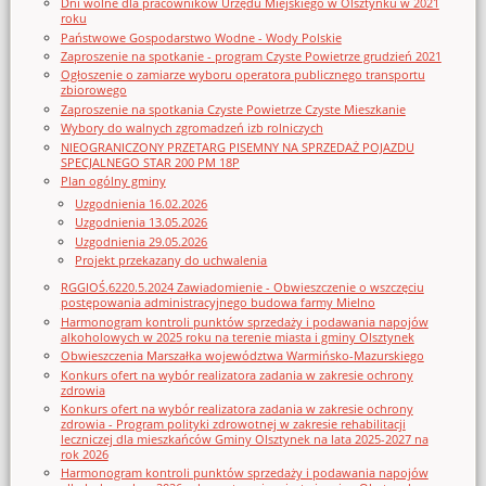
Dni wolne dla pracowników Urzędu Miejskiego w Olsztynku w 2021
roku
Państwowe Gospodarstwo Wodne - Wody Polskie
Zaproszenie na spotkanie - program Czyste Powietrze grudzień 2021
Ogłoszenie o zamiarze wyboru operatora publicznego transportu
zbiorowego
Zaproszenie na spotkania Czyste Powietrze Czyste Mieszkanie
Wybory do walnych zgromadzeń izb rolniczych
NIEOGRANICZONY PRZETARG PISEMNY NA SPRZEDAŻ POJAZDU
SPECJALNEGO STAR 200 PM 18P
Plan ogólny gminy
Uzgodnienia 16.02.2026
Uzgodnienia 13.05.2026
Uzgodnienia 29.05.2026
Projekt przekazany do uchwalenia
RGGIOŚ.6220.5.2024 Zawiadomienie - Obwieszczenie o wszczęciu
postępowania administracyjnego budowa farmy Mielno
Harmonogram kontroli punktów sprzedaży i podawania napojów
alkoholowych w 2025 roku na terenie miasta i gminy Olsztynek
Obwieszczenia Marszałka województwa Warmińsko-Mazurskiego
Konkurs ofert na wybór realizatora zadania w zakresie ochrony
zdrowia
Konkurs ofert na wybór realizatora zadania w zakresie ochrony
zdrowia - Program polityki zdrowotnej w zakresie rehabilitacji
leczniczej dla mieszkańców Gminy Olsztynek na lata 2025-2027 na
rok 2026
Harmonogram kontroli punktów sprzedaży i podawania napojów