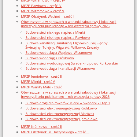
MPZP Witramowo – część IV
MPZP Pawłowo – część IV
MPZP Witramowo – część V
MPZP Olsztynek Wschód – część III
Obwieszczenia w sprawach o warunki zabudowy i lokalizacji
inwestycji celu publicznego – rok wszczęcia sprawy 2025
Budowa sieci niskiego napięcia Mierki
Budowa sieci niskiego napięcia Pawłowo
Budowa kanalizacji sanitarnej Elgnówko, Gaj, Łęciny,
Świętajny, Tolejny, Wigwałd, Wilkowo, Zawady
Budowa wodociągu Waplewo-Witramowo
Budowa wodociągu Królikowo
Budowa sieci wodociągowej Swaderki-Lipowo Kurkowskie
Budowa wodociągu i kanalizacji Witramowo
MPZP Jemiołowo - część II
MPZP Mierki - część V
MPZP Warlity Małe - część I
Obwieszczenia w sprawach o warunki zabudowy i lokalizacji
inwestycji celu publicznego – rok wszczęcia sprawy 2026
Budowa drogi dla rowerów Mierki – Swaderki - Etap 1
Budowa sieci elektroenergetycznej Królikowo
Budowa sieci elektroenergetycznej Marózek
Budowa sieci elektroenergetycznej Jemiołowo
MPZP Królikowo – część II
MPZP Olsztynek ul. Daszyńskiego – część III