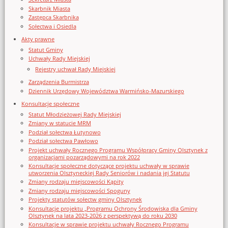
Skarbnik Miasta
Zastępca Skarbnika
Sołectwa i Osiedla
Akty prawne
Statut Gminy
Uchwały Rady Miejskiej
Rejestry uchwał Rady Miejskiej
Zarządzenia Burmistrza
Dziennik Urzędowy Województwa Warmińsko-Mazurskiego
Konsultacje społeczne
Statut Młodzieżowej Rady Miejskiej
Zmiany w statucie MRM
Podział sołectwa Łutynowo
Podział sołectwa Pawłowo
Projekt uchwały Rocznego Programu Współpracy Gminy Olsztynek z
organizacjami pozarządowymi na rok 2022
Konsultacje społeczne dotyczące projektu uchwały w sprawie
utworzenia Olsztyneckiej Rady Seniorów i nadania jej Statutu
Zmiany rodzaju miejscowości Kąpity
Zmiany rodzaju miejscowości Spoguny
Projekty statutów sołectw gminy Olsztynek
Konsultacje projektu „Programu Ochrony Środowiska dla Gminy
Olsztynek na lata 2023-2026 z perspektywą do roku 2030
Konsultacje w sprawie projektu uchwały Rocznego Programu