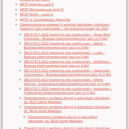
MPZP Ameryka-część II
MPZP Mrongowiusza-część VI
MPZP Mierki – część IV
MPZP ul. Grunwaldzka i Mazurska
Obwieszczenia w sprawach o warunki zabudowy i lokalizacji
inwestycji celu publicznego – rok wszczęcia sprawy do 2023
ZBG.6733.1.2022 Inwestycja celu publicznego – Nowa Wieś
Ostródzka – Budowa elektroenergetycznej sieci nn 0,4kV
ZBG.6733.2.2022 Inwestycja celu publicznego – Mańki –
Budowa elektroenergetycznej sieci nn 0,4kV
ZBG.6733.3.2022 Inwestycja celu publicznego – Lutek –
Budowa elektroenergetycznej sieci nn 0,4kV
ZBG.6733.4.2022 Inwestycja celu publicznego – Królikowo –
Budowa elektroenergetycznej sieci nn 0,4kV
ZBG.6733.5.2022 Inwestycja celu publicznego – Gąsiorowo
Olsztyneckie – Budowa elektroenergetycznej sieci nn 0,4kV
ZBG.6733.6.2022 Inwestycja celu publicznego – Mierki
kolonia – Przebudowa elektroenergetycznej sieci nn 0,4kV
ZBG.6733.7.2022 Inwestycja celu publicznego – Jemiołowo –
Przebudowa elektroenergetycznej sieci nn 0,4kV
Obwieszczenie o wydaniu decyzji o warunkach zabudowy,
dz. 36/27 obręb Waplewo
Obwieszczenie o wydaniu decyzji o warunkach zabudowy,
dz. 36/26 obręb Waplewo
Obwieszczenie o wydaniu decyzji o warunkach
zabudowy, dz. 36/26 obręb Waplewo
Obwieszczenie o wydaniu decyzji o warunkach zabudowy,