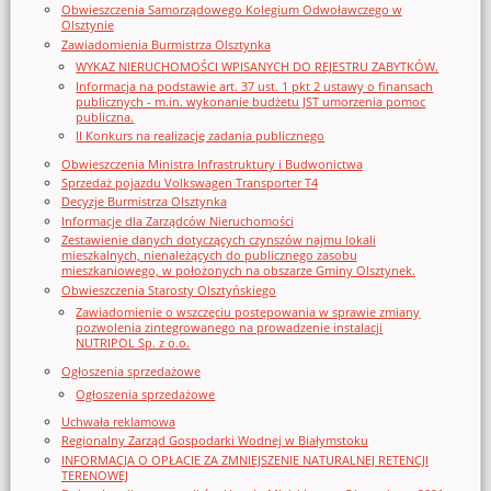
Obwieszczenia Samorządowego Kolegium Odwoławczego w
Olsztynie
Zawiadomienia Burmistrza Olsztynka
WYKAZ NIERUCHOMOŚCI WPISANYCH DO REJESTRU ZABYTKÓW.
Informacja na podstawie art. 37 ust. 1 pkt 2 ustawy o finansach
publicznych - m.in. wykonanie budżetu JST umorzenia pomoc
publiczna.
II Konkurs na realizację zadania publicznego
Obwieszczenia Ministra Infrastruktury i Budwonictwa
Sprzedaż pojazdu Volkswagen Transporter T4
Decyzje Burmistrza Olsztynka
Informacje dla Zarządców Nieruchomości
Zestawienie danych dotyczących czynszów najmu lokali
mieszkalnych, nienależących do publicznego zasobu
mieszkaniowego, w położonych na obszarze Gminy Olsztynek.
Obwieszczenia Starosty Olsztyńskiego
Zawiadomienie o wszczęciu postępowania w sprawie zmiany
pozwolenia zintegrowanego na prowadzenie instalacji
NUTRIPOL Sp. z o.o.
Ogłoszenia sprzedażowe
Ogłoszenia sprzedażowe
Uchwała reklamowa
Regionalny Zarząd Gospodarki Wodnej w Białymstoku
INFORMACJA O OPŁACIE ZA ZMNIEJSZENIE NATURALNEJ RETENCJI
TERENOWEJ