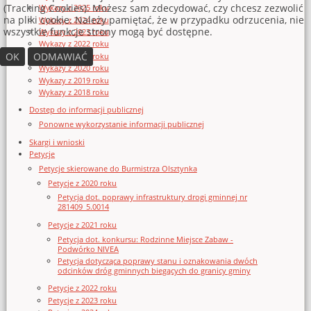
(Tracking Cookies). Możesz sam zdecydować, czy chcesz zezwolić
Wykazy z 2025 roku
na pliki cookie. Należy pamiętać, że w przypadku odrzucenia, nie
Wykazy z 2024 roku
wszystkie funkcje strony mogą być dostępne.
Wykazy z 2023 roku
Wykazy z 2022 roku
OK
ODMAWIAĆ
Wykazy z 2021 roku
Wykazy z 2020 roku
Wykazy z 2019 roku
Wykazy z 2018 roku
Dostęp do informacji publicznej
Ponowne wykorzystanie informacji publicznej
Skargi i wnioski
Petycje
Petycje skierowane do Burmistrza Olsztynka
Petycje z 2020 roku
Petycja dot. poprawy infrastruktury drogi gminnej nr
281409_5.0014
Petycje z 2021 roku
Petycja dot. konkursu: Rodzinne Miejsce Zabaw -
Podwórko NIVEA
Petycja dotycząca poprawy stanu i oznakowania dwóch
odcinków dróg gminnych biegących do granicy gminy
Petycje z 2022 roku
Petycje z 2023 roku