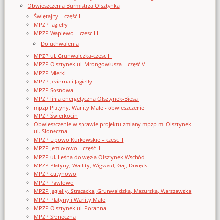
Obwieszczenia Burmistrza Olsztynka
Świętajny – część III
MPZP Jagiełły
MPZP Waplewo – czesc III
Do uchwalenia
MPZP ul. Grunwaldzka-czesc III
MPZP Olsztynek ul. Mrongowiusza – część V
MPZP Mierki
MPZP Jeziorna i Jagielly
MPZP Sosnowa
MPZP linia energetyczna Olsztynek-Biesal
mpzp Platyny, Warlity Małe - obwieszczenie
MPZP Świerkocin
Obwieszczenie w sprawie projektu zmiany mpzp m. Olsztynek
ul. Słoneczna
MPZP Lipowo Kurkowskie – czesc II
MPZP Jemiołowo – część II
MPZP ul. Leśna do węzła Olsztynek Wschód
MPZP Platyny, Warlity, Wigwałd, Gaj, Drwęck
MPZP Łutynowo
MPZP Pawłowo
MPZP Jagielly, Strazacka, Grunwaldzka, Mazurska, Warszawska
MPZP Platyny i Warlity Małe
MPZP Olsztynek ul. Poranna
MPZP Słoneczna