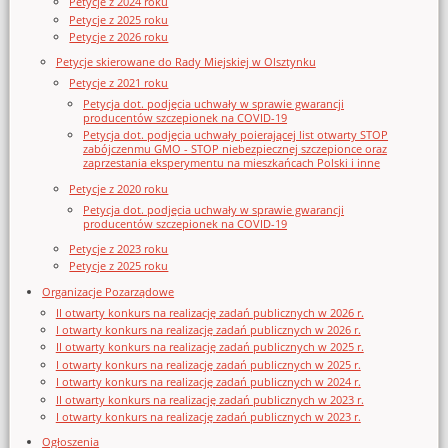
Petycje z 2024 roku
Petycje z 2025 roku
Petycje z 2026 roku
Petycje skierowane do Rady Miejskiej w Olsztynku
Petycje z 2021 roku
Petycja dot. podjęcia uchwały w sprawie gwarancji
producentów szczepionek na COVID-19
Petycja dot. podjęcia uchwały poierającej list otwarty STOP
zabójczenmu GMO - STOP niebezpiecznej szczepionce oraz
zaprzestania eksperymentu na mieszkańcach Polski i inne
Petycje z 2020 roku
Petycja dot. podjęcia uchwały w sprawie gwarancji
producentów szczepionek na COVID-19
Petycje z 2023 roku
Petycje z 2025 roku
Organizacje Pozarządowe
II otwarty konkurs na realizację zadań publicznych w 2026 r.
I otwarty konkurs na realizację zadań publicznych w 2026 r.
II otwarty konkurs na realizację zadań publicznych w 2025 r.
I otwarty konkurs na realizację zadań publicznych w 2025 r.
I otwarty konkurs na realizację zadań publicznych w 2024 r.
II otwarty konkurs na realizację zadań publicznych w 2023 r.
I otwarty konkurs na realizację zadań publicznych w 2023 r.
Ogłoszenia