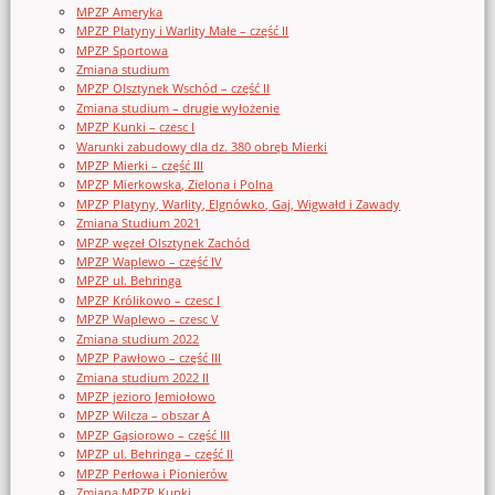
MPZP Ameryka
MPZP Platyny i Warlity Małe – część II
MPZP Sportowa
Zmiana studium
MPZP Olsztynek Wschód – część II
Zmiana studium – drugie wyłożenie
MPZP Kunki – czesc I
Warunki zabudowy dla dz. 380 obręb Mierki
MPZP Mierki – część III
MPZP Mierkowska, Zielona i Polna
MPZP Platyny, Warlity, Elgnówko, Gaj, Wigwałd i Zawady
Zmiana Studium 2021
MPZP węzeł Olsztynek Zachód
MPZP Waplewo – część IV
MPZP ul. Behringa
MPZP Królikowo – czesc I
MPZP Waplewo – czesc V
Zmiana studium 2022
MPZP Pawłowo – część III
Zmiana studium 2022 II
MPZP jezioro Jemiołowo
MPZP Wilcza – obszar A
MPZP Gąsiorowo – część III
MPZP ul. Behringa – część II
MPZP Perłowa i Pionierów
Zmiana MPZP Kunki