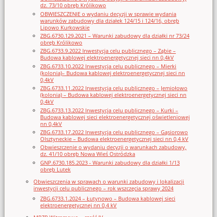
dz. 73/10 obręb Królikowo
OBWIESZCZENIE o wydaniu decyzji w sprawie wydania
warunków zabudowy dla działek 124/15 i 124/16, obręb
Lipowo Kurkowskie
ZBG.6730.129.2021 – Warunki zabudowy dla działki nr 73/24
obręb Królikowo
ZBG.6733.9.2022 Inwestycja celu publicznego – Ząbie –
Budowa kablowej elektroenergetycznej sieci nn 0,4kV
ZBG.6733.10.2022 Inwestycja celu publicznego – Mierki
(kolonia)– Budowa kablowej elektroenergetycznej sieci nn
0,4kV
ZBG.6733.11.2022 Inwestycja celu publicznego – Jemiołowo
(kolonia) – Budowa kablowej elektroenergetycznej sieci nn
0,4kV
ZBG.6733.13.2022 Inwestycja celu publicznego – Kurki –
Budowa kablowej sieci elektroenergetycznej oświetleniowej
nn 0,4kV
ZBG.6733.17.2022 Inwestycja celu publicznego – Gąsiorowo
Olsztyneckie – Budowa elektroenergetycznej sieci nn 0,4 kV
Obwieszczenie o wydaniu decyzji o warunkach zabudowy,
dz. 41/10 obręb Nowa Wieś Ostródzka
GNP.6730.185.2023 - Warunki zabudowy dla działki 1/13
obręb Lutek
Obwieszczenia w sprawach o warunki zabudowy i lokalizacji
inwestycji celu publicznego – rok wszczęcia sprawy 2024
ZBG.6733.1.2024 – Łutynowo – Budowa kablowej sieci
elektroenergetycznej nn 0,4 kV