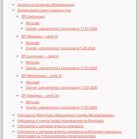
Społeczna Inicjatywa Mieszkaniowa
Zintegrowane plany inwestycyjne
ZPI Gąsiorowo
Wniosek
Opinie, uzgodnienia i konsultacje 17.07.2026
ZPI Waplewo – część VI
Wniosek
Opinie, uzgodnienia i konsultacje 5.06.2026
ZPI Łutynowo – część II
Wniosek
Opinie, uzgodnienia i konsultacje 17.07.2026
ZPI Witramowo – część VI
Wniosek
Opinie, uzgodnienia i konsultacje 17.07.2026
ZPI Waplewo – część VII
Wniosek
Opinie, uzgodnienia i konsultacje 17.07.2026
Ogłoszenia Warmińsko-Mazurskiego Urzędu Wojewódzkiego
Ogłoszenie o najmie lokalu mieszkalnego w Elgnówku
Ogłoszenie o zamiarze wyboru operatora
Ogłoszenie o zamiarze wyboru operatora publicznego transportu
zbiorowego w trybie przetargu nieograniczonego