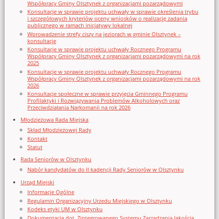
Współpracy Gminy Olsztynek z organizacjami pozarządowymi
Konsultacje w sprawie projektu uchwały w sprawie określenia trybu
i szczegółowych kryteriów oceny wniosków o realizację zadania
publicznego w ramach inicjatywy lokalnej
Wprowadzenie strefy ciszy na jeziorach w gminie Olsztynek –
konsultacje
Konsultacje w sprawie projektu uchwały Rocznego Programu
Współpracy Gminy Olsztynek z organizacjami pozarządowymi na rok
2025
Konsultacje w sprawie projektu uchwały Rocznego Programu
Współpracy Gminy Olsztynek z organizacjami pozarządowymi na rok
2026
Konsultacje społeczne w sprawie przyjęcia Gminnego Programu
Profilaktyki i Rozwiązywania Problemów Alkoholowych oraz
Przeciwdziałania Narkomanii na rok 2026
Młodzieżowa Rada Miejska
Skład Młodzieżowej Rady
Kontakt
Statut
Rada Seniorów w Olsztynku
Nabór kandydatów do II kadencji Rady Seniorów w Olsztynku
Urząd Miejski
Informacje Ogólne
Regulamin Organizacyjny Urzedu Miejskiego w Olsztynku
Kodeks etyki UM w Olsztynku
Dokumentacja dot. Zintegrowanego Systemu Zarządzania Jakością