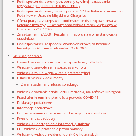
Podinspektor ds. obronnych, obrony cywilnej i zarządzania
kryzysowego - pełnomocnik ds. ochrony
Podinspektor ds. księgowości i podatku VAT w Referacie Finansów i
Podatków w Urzędzie Miejskim w Olsztynku
Oferta pracy na zastępstwo - podinspektor ds. drogownictwa w
Referacie Inwestycji i Ochrony Środowiska Urzędu Miejskiego w
Olsztynku - 26.07.2022
Zarządzenie nr 9/2009 - Regulamin naboru na wolne stanowiska
urzędnicze.
Podinspektor ds. gospodarki wodno–ściekowej w Referacie
Inwestycji i Ochrony Środowiska - 25.10.2022
Druki do pobrania
Oświadczenie o rocznej wartości sprzedanego alkoholu
Wniosek o zezwolenie na sprzedaz alkoholu
Wniosek o zakup węgla w cenie preferencyjnej
Fundusz Sołecki - dokumenty
Zmiana zadania funduszu sołeckiego
Wniosek o wydanie odpisu aktu urodzenia, małżeństwa lub zgonu
Przedłużenie terminu płatności z powodu COVID-19
Deklaracje podatkowe
Informacje podatkowe
Dofinansowanie kształcenia młodocianych pracowników
Kwestonariusz osobowy
Wniosek o udostępnienie informacji publicznej
PPF Wniosek o przyznanie prawa pomocy
Wniosek o wpis do ewidencji obiektów hotelarskich