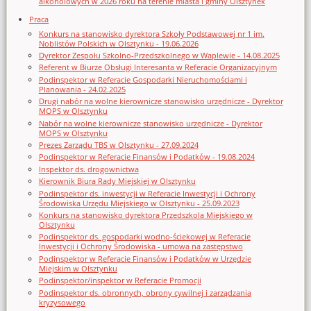
alkoholowych w 2026 roku na terenie miasta i gminy Olsztynek
Praca
Konkurs na stanowisko dyrektora Szkoły Podstawowej nr 1 im.
Noblistów Polskich w Olsztynku - 19.06.2026
Dyrektor Zespołu Szkolno-Przedszkolnego w Waplewie - 14.08.2025
Referent w Biurze Obsługi Interesanta w Referacie Organizacyjnym
Podinspektor w Referacie Gospodarki Nieruchomościami i
Planowania - 24.02.2025
Drugi nabór na wolne kierownicze stanowisko urzędnicze - Dyrektor
MOPS w Olsztynku
Nabór na wolne kierownicze stanowisko urzędnicze - Dyrektor
MOPS w Olsztynku
Prezes Zarządu TBS w Olsztynku - 27.09.2024
Podinspektor w Referacie Finansów i Podatków - 19.08.2024
Inspektor ds. drogownictwa
Kierownik Biura Rady Miejskiej w Olsztynku
Podinspektor ds. inwestycji w Referacie Inwestycji i Ochrony
Środowiska Urzędu Miejskiego w Olsztynku - 25.09.2023
Konkurs na stanowisko dyrektora Przedszkola Miejskiego w
Olsztynku
Podinspektor ds. gospodarki wodno-ściekowej w Referacie
Inwestycji i Ochrony Środowiska - umowa na zastępstwo
Podinspektor w Referacie Finansów i Podatków w Urzędzie
Miejskim w Olsztynku
Podinspektor/inspektor w Referacie Promocji
Podinspektor ds. obronnych, obrony cywilnej i zarządzania
kryzysowego