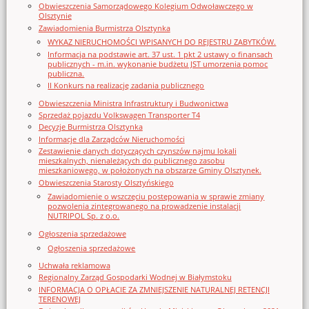
Obwieszczenia Samorządowego Kolegium Odwoławczego w
Olsztynie
Zawiadomienia Burmistrza Olsztynka
WYKAZ NIERUCHOMOŚCI WPISANYCH DO REJESTRU ZABYTKÓW.
Informacja na podstawie art. 37 ust. 1 pkt 2 ustawy o finansach
publicznych - m.in. wykonanie budżetu JST umorzenia pomoc
publiczna.
II Konkurs na realizację zadania publicznego
Obwieszczenia Ministra Infrastruktury i Budwonictwa
Sprzedaż pojazdu Volkswagen Transporter T4
Decyzje Burmistrza Olsztynka
Informacje dla Zarządców Nieruchomości
Zestawienie danych dotyczących czynszów najmu lokali
mieszkalnych, nienależących do publicznego zasobu
mieszkaniowego, w położonych na obszarze Gminy Olsztynek.
Obwieszczenia Starosty Olsztyńskiego
Zawiadomienie o wszczęciu postępowania w sprawie zmiany
pozwolenia zintegrowanego na prowadzenie instalacji
NUTRIPOL Sp. z o.o.
Ogłoszenia sprzedażowe
Ogłoszenia sprzedażowe
Uchwała reklamowa
Regionalny Zarząd Gospodarki Wodnej w Białymstoku
INFORMACJA O OPŁACIE ZA ZMNIEJSZENIE NATURALNEJ RETENCJI
TERENOWEJ