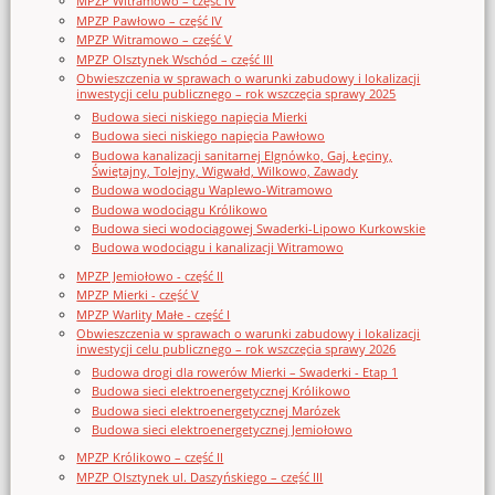
MPZP Witramowo – część IV
MPZP Pawłowo – część IV
MPZP Witramowo – część V
MPZP Olsztynek Wschód – część III
Obwieszczenia w sprawach o warunki zabudowy i lokalizacji
inwestycji celu publicznego – rok wszczęcia sprawy 2025
Budowa sieci niskiego napięcia Mierki
Budowa sieci niskiego napięcia Pawłowo
Budowa kanalizacji sanitarnej Elgnówko, Gaj, Łęciny,
Świętajny, Tolejny, Wigwałd, Wilkowo, Zawady
Budowa wodociągu Waplewo-Witramowo
Budowa wodociągu Królikowo
Budowa sieci wodociągowej Swaderki-Lipowo Kurkowskie
Budowa wodociągu i kanalizacji Witramowo
MPZP Jemiołowo - część II
MPZP Mierki - część V
MPZP Warlity Małe - część I
Obwieszczenia w sprawach o warunki zabudowy i lokalizacji
inwestycji celu publicznego – rok wszczęcia sprawy 2026
Budowa drogi dla rowerów Mierki – Swaderki - Etap 1
Budowa sieci elektroenergetycznej Królikowo
Budowa sieci elektroenergetycznej Marózek
Budowa sieci elektroenergetycznej Jemiołowo
MPZP Królikowo – część II
MPZP Olsztynek ul. Daszyńskiego – część III