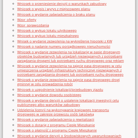
Wniosek o przeniesienie decyzji o warunkach zabudowy
Wniosek o wypis i wyrys z miejscowego planu
Wniosek o wydanie zaświadczenia o braku planu
Wzor_oferty
Wzor_sprawozdania
Wniosek o wykup lokalu użytkowego
Wniosek o wykup lokalu mieszkalnego
Wnisek o wydanie zezwolenia na wykreślenie hipoteki z KW
Wniosek o nadanie numeru porządkowego nieruchomości
Wniosek o wydanie zezwolenia na lokalizację w pasie drogowym
obiektów budowlanych lub urządzeń niezwiązanych z potrzebami
zarządzania drogami lub potrzebami ruchu drogowego oraz reklam
Wniosek o wydanie zezwolenia na zajęcie pasa drogowego w celu
umieszczenia urządzeń infrastruktury technicznej niezwiązanych z
potrzebami zarządzania drogami lub potrzebami ruchu drogowego
Wniosek o wydanie zezwolenia na zajęcie pasa drogowego drogi
gminnej w celu prowadzenia robót
Wniosek o uzgodnienie lokalizacji/przebudowy zjazdu
Wniosek o wydanie dowodu osobistego
Wniosek o wydanie decyzji o ustalenie lokalizacji inwestycji celu
publicznego albo warunków zabudowy
Udzielenia licencji na wykonywanie krajowego transportu
drogowego w zakresie przewozu osób taksówką
Wniosek o wydanie zaświadczenia o rewitalizacji
Wniosek o dotację z programu Ciepłe Mieszkanie
Wniosek o płatność z programu Ciepłe Mieszkanie
Wniosek o wydanie decyzji o środowiskowych uwarunkowaniach