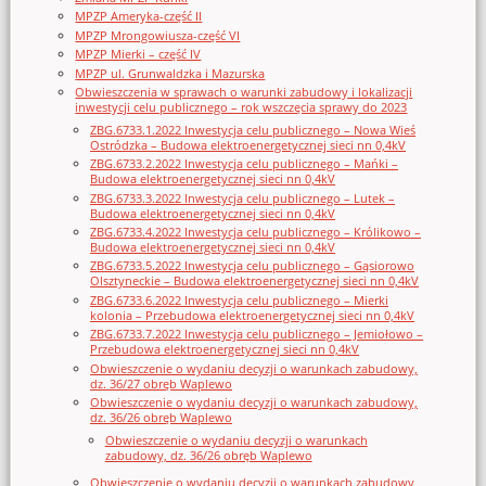
MPZP Ameryka-część II
MPZP Mrongowiusza-część VI
MPZP Mierki – część IV
MPZP ul. Grunwaldzka i Mazurska
Obwieszczenia w sprawach o warunki zabudowy i lokalizacji
inwestycji celu publicznego – rok wszczęcia sprawy do 2023
ZBG.6733.1.2022 Inwestycja celu publicznego – Nowa Wieś
Ostródzka – Budowa elektroenergetycznej sieci nn 0,4kV
ZBG.6733.2.2022 Inwestycja celu publicznego – Mańki –
Budowa elektroenergetycznej sieci nn 0,4kV
ZBG.6733.3.2022 Inwestycja celu publicznego – Lutek –
Budowa elektroenergetycznej sieci nn 0,4kV
ZBG.6733.4.2022 Inwestycja celu publicznego – Królikowo –
Budowa elektroenergetycznej sieci nn 0,4kV
ZBG.6733.5.2022 Inwestycja celu publicznego – Gąsiorowo
Olsztyneckie – Budowa elektroenergetycznej sieci nn 0,4kV
ZBG.6733.6.2022 Inwestycja celu publicznego – Mierki
kolonia – Przebudowa elektroenergetycznej sieci nn 0,4kV
ZBG.6733.7.2022 Inwestycja celu publicznego – Jemiołowo –
Przebudowa elektroenergetycznej sieci nn 0,4kV
Obwieszczenie o wydaniu decyzji o warunkach zabudowy,
dz. 36/27 obręb Waplewo
Obwieszczenie o wydaniu decyzji o warunkach zabudowy,
dz. 36/26 obręb Waplewo
Obwieszczenie o wydaniu decyzji o warunkach
zabudowy, dz. 36/26 obręb Waplewo
Obwieszczenie o wydaniu decyzji o warunkach zabudowy,