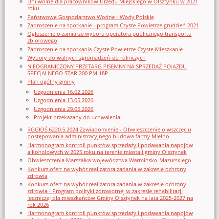
Dni wolne dla pracowników Urzędu Miejskiego w Olsztynku w 2021
roku
Państwowe Gospodarstwo Wodne - Wody Polskie
Zaproszenie na spotkanie - program Czyste Powietrze grudzień 2021
Ogłoszenie o zamiarze wyboru operatora publicznego transportu
zbiorowego
Zaproszenie na spotkania Czyste Powietrze Czyste Mieszkanie
Wybory do walnych zgromadzeń izb rolniczych
NIEOGRANICZONY PRZETARG PISEMNY NA SPRZEDAŻ POJAZDU
SPECJALNEGO STAR 200 PM 18P
Plan ogólny gminy
Uzgodnienia 16.02.2026
Uzgodnienia 13.05.2026
Uzgodnienia 29.05.2026
Projekt przekazany do uchwalenia
RGGIOŚ.6220.5.2024 Zawiadomienie - Obwieszczenie o wszczęciu
postępowania administracyjnego budowa farmy Mielno
Harmonogram kontroli punktów sprzedaży i podawania napojów
alkoholowych w 2025 roku na terenie miasta i gminy Olsztynek
Obwieszczenia Marszałka województwa Warmińsko-Mazurskiego
Konkurs ofert na wybór realizatora zadania w zakresie ochrony
zdrowia
Konkurs ofert na wybór realizatora zadania w zakresie ochrony
zdrowia - Program polityki zdrowotnej w zakresie rehabilitacji
leczniczej dla mieszkańców Gminy Olsztynek na lata 2025-2027 na
rok 2026
Harmonogram kontroli punktów sprzedaży i podawania napojów