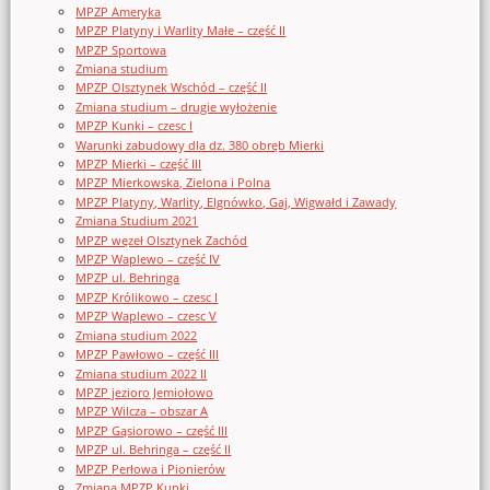
MPZP Ameryka
MPZP Platyny i Warlity Małe – część II
MPZP Sportowa
Zmiana studium
MPZP Olsztynek Wschód – część II
Zmiana studium – drugie wyłożenie
MPZP Kunki – czesc I
Warunki zabudowy dla dz. 380 obręb Mierki
MPZP Mierki – część III
MPZP Mierkowska, Zielona i Polna
MPZP Platyny, Warlity, Elgnówko, Gaj, Wigwałd i Zawady
Zmiana Studium 2021
MPZP węzeł Olsztynek Zachód
MPZP Waplewo – część IV
MPZP ul. Behringa
MPZP Królikowo – czesc I
MPZP Waplewo – czesc V
Zmiana studium 2022
MPZP Pawłowo – część III
Zmiana studium 2022 II
MPZP jezioro Jemiołowo
MPZP Wilcza – obszar A
MPZP Gąsiorowo – część III
MPZP ul. Behringa – część II
MPZP Perłowa i Pionierów
Zmiana MPZP Kunki