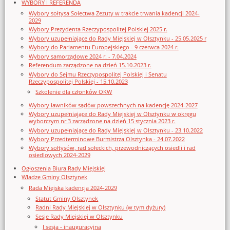
WYBORY I REFERENDA
Wybory sołtysa Sołectwa Zezuty w trakcie trwania kadencji 2024-
2029
Wybory Prezydenta Rzeczypospolitej Polskiej 2025 r.
Wybory uzupełniające do Rady Miejskiej w Olsztynku - 25.05.2025 r
Wybory do Parlamentu Europejskiego - 9 czerwca 2024 r.
Wybory samorządowe 2024 r. - 7.04.2024
Referendum zarządzone na dzień 15.10.2023 r.
Wybory do Sejmu Rzeczypospolitej Polskiej i Senatu
Rzeczypospolitej Polskiej - 15.10.2023
Szkolenie dla członków OKW
Wybory ławników sądów powszechnych na kadencję 2024-2027
Wybory uzupełniające do Rady Miejskiej w Olsztynku w okręgu
wyborczym nr 3 zarządzone na dzień 15 stycznia 2023 r.
Wybory uzupełniające do Rady Miejskiej w Olsztynku - 23.10.2022
Wybory Przedterminowe Burmistrza Olsztynka - 24.07.2022
Wybory sołtysów, rad sołeckich, przewodniczących osiedli i rad
osiedlowych 2024-2029
Ogłoszenia Biura Rady Miejskiej
Władze Gminy Olsztynek
Rada Miejska kadencja 2024-2029
Statut Gminy Olsztynek
Radni Rady Miejskiej w Olsztynku (w tym dyżury)
Sesje Rady Miejskiej w Olsztynku
I sesja - inauguracyjna