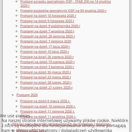
Przetarg pojazdu specjalnego OSP - STAR 200 na 14 grudnia
2020 r
Przetarg pojazdów specjalnych OSP na 04 grudnia 2020 r
Przetarg na dzień 10 listopada 2020 r
Przetarg na dzień 9 listopada 2020 r
Przetargi na dzień 9 października 2020 r
Przetargi na dzień 7 września 2020 r
Przetargi na dzień 28 sierpnia 2020 r
Przetargi na dzień 7 sierpnia 2020
Przetargi na dzień 17 lipca 2020 r
Przetarg na dzień 10 lipca 2020 r
Przetarg na dzień 26 czerwca 2020 r
Przetargi na dzień 19 czerwca 2020 r
Przetargi na dzień 3 kwietnia 2020 r
Przetarg na dzień 30 marca 2020 r
Przetarg na dzień 23 marca 2020 r
Przetarg na dzień 28 lutego 2020 r
Przetargi na dzień 21 lutego 2020 r
Przetargi 2026
Przetarg na dzień 6 marca 2026 r.
Przetargi na dzień 10 sierpnia 2026 r.
Przetarg na dzień 11 sierpnia 2026 r.
We use cookies
Przetarg na dzień 11 września 2026 r.
Na naszej stronie internetowej używamy plików cookie. Niektóre
Wykazy nieruchomości przeznaczonych do sprzedaży i dzierżawy
z nich są niezbędne dla funkcjonowania strony, inne pomagają
nam w ulepszaniu tej strony i doświadczeń użytkownika
Wykazy z 2026 roku