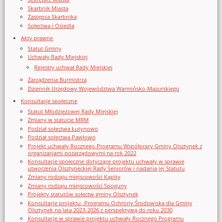
Skarbnik Miasta
Zastępca Skarbnika
Sołectwa i Osiedla
Akty prawne
Statut Gminy
Uchwały Rady Miejskiej
Rejestry uchwał Rady Miejskiej
Zarządzenia Burmistrza
Dziennik Urzędowy Województwa Warmińsko-Mazurskiego
Konsultacje społeczne
Statut Młodzieżowej Rady Miejskiej
Zmiany w statucie MRM
Podział sołectwa Łutynowo
Podział sołectwa Pawłowo
Projekt uchwały Rocznego Programu Współpracy Gminy Olsztynek z
organizacjami pozarządowymi na rok 2022
Konsultacje społeczne dotyczące projektu uchwały w sprawie
utworzenia Olsztyneckiej Rady Seniorów i nadania jej Statutu
Zmiany rodzaju miejscowości Kąpity
Zmiany rodzaju miejscowości Spoguny
Projekty statutów sołectw gminy Olsztynek
Konsultacje projektu „Programu Ochrony Środowiska dla Gminy
Olsztynek na lata 2023-2026 z perspektywą do roku 2030
Konsultacje w sprawie projektu uchwały Rocznego Programu