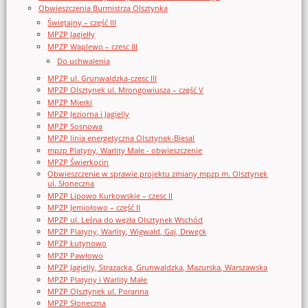
Obwieszczenia Burmistrza Olsztynka
Świętajny – część III
MPZP Jagiełły
MPZP Waplewo – czesc III
Do uchwalenia
MPZP ul. Grunwaldzka-czesc III
MPZP Olsztynek ul. Mrongowiusza – część V
MPZP Mierki
MPZP Jeziorna i Jagielly
MPZP Sosnowa
MPZP linia energetyczna Olsztynek-Biesal
mpzp Platyny, Warlity Małe - obwieszczenie
MPZP Świerkocin
Obwieszczenie w sprawie projektu zmiany mpzp m. Olsztynek
ul. Słoneczna
MPZP Lipowo Kurkowskie – czesc II
MPZP Jemiołowo – część II
MPZP ul. Leśna do węzła Olsztynek Wschód
MPZP Platyny, Warlity, Wigwałd, Gaj, Drwęck
MPZP Łutynowo
MPZP Pawłowo
MPZP Jagielly, Strazacka, Grunwaldzka, Mazurska, Warszawska
MPZP Platyny i Warlity Małe
MPZP Olsztynek ul. Poranna
MPZP Słoneczna