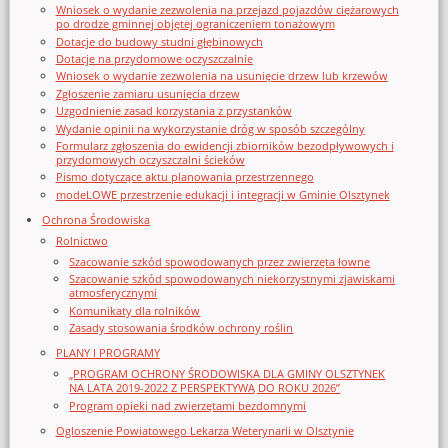
Wniosek o wydanie zezwolenia na przejazd pojazdów ciężarowych
po drodze gminnej objętej ograniczeniem tonażowym
Dotacje do budowy studni głębinowych
Dotacje na przydomowe oczyszczalnie
Wniosek o wydanie zezwolenia na usunięcie drzew lub krzewów
Zgłoszenie zamiaru usunięcia drzew
Uzgodnienie zasad korzystania z przystanków
Wydanie opinii na wykorzystanie dróg w sposób szczególny
Formularz zgłoszenia do ewidencji zbiorników bezodpływowych i
przydomowych oczyszczalni ścieków
Pismo dotyczące aktu planowania przestrzennego
modeLOWE przestrzenie edukacji i integracji w Gminie Olsztynek
Ochrona Środowiska
Rolnictwo
Szacowanie szkód spowodowanych przez zwierzęta łowne
Szacowanie szkód spowodowanych niekorzystnymi zjawiskami
atmosferycznymi
Komunikaty dla rolników
Zasady stosowania środków ochrony roślin
PLANY I PROGRAMY
„PROGRAM OCHRONY ŚRODOWISKA DLA GMINY OLSZTYNEK
NA LATA 2019-2022 Z PERSPEKTYWĄ DO ROKU 2026”
Program opieki nad zwierzętami bezdomnymi
Ogloszenie Powiatowego Lekarza Weterynarii w Olsztynie