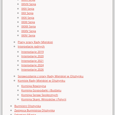
XXVIII Sesja
XXIX Sesja
XXX Sesja
XXXI Sesja
XXXII Sesja
XXXIII Sesja
XXXIV Sesja
XXXV Sesja
Plany pracy Rady Miejskiej
Interpelacje radnych
Interpelacje 2019
Interpelacje 2020
Interpelacje 2021
Interpelacje 2024
Interpelacje 2026
Sprawozdanie z pracy Rady Miejskiej w Olsztynku
Komisje Rady Miejskiej w Olsztynku
Komisja Rewizyjna
Komisja Gospodarki i Budżetu
Komisja Spraw Społecznych
Komisja Skarg, Wniosków i Petycji
Burmistrz Olsztynka
Zastępca Burmistrza Olsztynka
Sekretarz Miasta