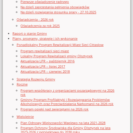
Pierwsze oświadczenie radnego
Na dzień zaprzestania pełnienia obowiązków
Na dzień rozwiązania stosunku pracy - 27.10.2025
Oświadczenia - 2026 rok
Oświadczenia za rok 2025
Raport o stanie Gminy
Plany, programy, strategie i ich wykonanie
Ponadlokalny Program Rewitalizacji Miast Sieci Cittaslow
Program rewitalizacji sieci miast
Lokalny Program Rewitalizacji gminy Olsztynek
Aktualizacja LPR – październik 2016
Aktualizacja LPR – lipiec 2017
Aktualizacja LPR – czerwiec 2018
Strategia Rozwoju Gminy
Roczne
Program współpracy z organizacjami pozarządowymi na 2026
rok
Gminny Program Profilaktyki i Rozwiązywania Problemów
Alkoholowych oraz Przeciwdziałania Narkomanii na 2026 rok
Program opieki nad zwierzętami na 2026 rok
Wieloletnie
Plan Odnowy Miejscowości Waplewo na lata 2021-2028
Program Ochrony Środowiska dla Gminy Olsztynek na lata
2023-2026 z perspektywą do 2030 roku