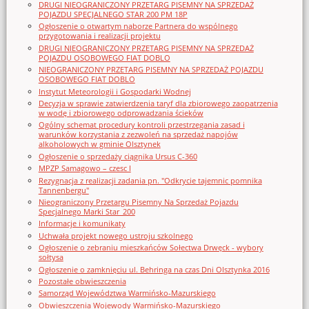
DRUGI NIEOGRANICZONY PRZETARG PISEMNY NA SPRZEDAŻ
POJAZDU SPECJALNEGO STAR 200 PM 18P
Ogłoszenie o otwartym naborze Partnera do wspólnego
przygotowania i realizacji projektu
DRUGI NIEOGRANICZONY PRZETARG PISEMNY NA SPRZEDAŻ
POJAZDU OSOBOWEGO FIAT DOBLO
NIEOGRANICZONY PRZETARG PISEMNY NA SPRZEDAŻ POJAZDU
OSOBOWEGO FIAT DOBLO
Instytut Meteorologii i Gospodarki Wodnej
Decyzja w sprawie zatwierdzenia taryf dla zbiorowego zaopatrzenia
w wodę i zbiorowego odprowadzania ścieków
Ogólny schemat procedury kontroli przestrzegania zasad i
warunków korzystania z zezwoleń na sprzedaż napojów
alkoholowych w gminie Olsztynek
Ogłoszenie o sprzedaży ciągnika Ursus C-360
MPZP Samagowo – czesc I
Rezygnacja z realizacji zadania pn. "Odkrycie tajemnic pomnika
Tannenbergu"
Nieograniczony Przetargu Pisemny Na Sprzedaż Pojazdu
Specjalnego Marki Star_200
Informacje i komunikaty
Uchwała projekt nowego ustroju szkolnego
Ogłoszenie o zebraniu mieszkańców Sołectwa Drwęck - wybory
sołtysa
Ogłoszenie o zamknięciu ul. Behringa na czas Dni Olsztynka 2016
Pozostałe obwieszczenia
Samorząd Województwa Warmińsko-Mazurskiego
Obwieszczenia Wojewody Warmińsko-Mazurskiego