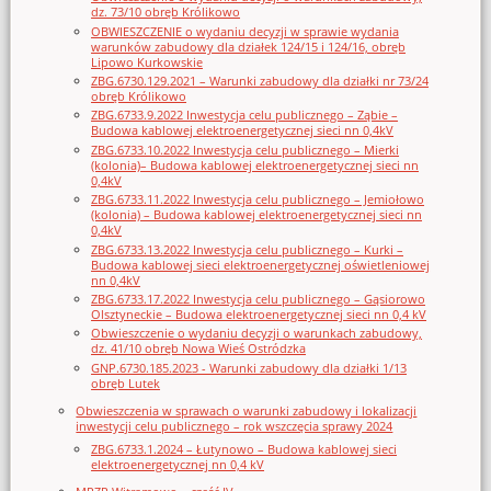
dz. 73/10 obręb Królikowo
OBWIESZCZENIE o wydaniu decyzji w sprawie wydania
warunków zabudowy dla działek 124/15 i 124/16, obręb
Lipowo Kurkowskie
ZBG.6730.129.2021 – Warunki zabudowy dla działki nr 73/24
obręb Królikowo
ZBG.6733.9.2022 Inwestycja celu publicznego – Ząbie –
Budowa kablowej elektroenergetycznej sieci nn 0,4kV
ZBG.6733.10.2022 Inwestycja celu publicznego – Mierki
(kolonia)– Budowa kablowej elektroenergetycznej sieci nn
0,4kV
ZBG.6733.11.2022 Inwestycja celu publicznego – Jemiołowo
(kolonia) – Budowa kablowej elektroenergetycznej sieci nn
0,4kV
ZBG.6733.13.2022 Inwestycja celu publicznego – Kurki –
Budowa kablowej sieci elektroenergetycznej oświetleniowej
nn 0,4kV
ZBG.6733.17.2022 Inwestycja celu publicznego – Gąsiorowo
Olsztyneckie – Budowa elektroenergetycznej sieci nn 0,4 kV
Obwieszczenie o wydaniu decyzji o warunkach zabudowy,
dz. 41/10 obręb Nowa Wieś Ostródzka
GNP.6730.185.2023 - Warunki zabudowy dla działki 1/13
obręb Lutek
Obwieszczenia w sprawach o warunki zabudowy i lokalizacji
inwestycji celu publicznego – rok wszczęcia sprawy 2024
ZBG.6733.1.2024 – Łutynowo – Budowa kablowej sieci
elektroenergetycznej nn 0,4 kV