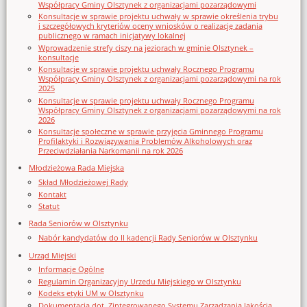
Współpracy Gminy Olsztynek z organizacjami pozarządowymi
Konsultacje w sprawie projektu uchwały w sprawie określenia trybu
i szczegółowych kryteriów oceny wniosków o realizację zadania
publicznego w ramach inicjatywy lokalnej
Wprowadzenie strefy ciszy na jeziorach w gminie Olsztynek –
konsultacje
Konsultacje w sprawie projektu uchwały Rocznego Programu
Współpracy Gminy Olsztynek z organizacjami pozarządowymi na rok
2025
Konsultacje w sprawie projektu uchwały Rocznego Programu
Współpracy Gminy Olsztynek z organizacjami pozarządowymi na rok
2026
Konsultacje społeczne w sprawie przyjęcia Gminnego Programu
Profilaktyki i Rozwiązywania Problemów Alkoholowych oraz
Przeciwdziałania Narkomanii na rok 2026
Młodzieżowa Rada Miejska
Skład Młodzieżowej Rady
Kontakt
Statut
Rada Seniorów w Olsztynku
Nabór kandydatów do II kadencji Rady Seniorów w Olsztynku
Urząd Miejski
Informacje Ogólne
Regulamin Organizacyjny Urzedu Miejskiego w Olsztynku
Kodeks etyki UM w Olsztynku
Dokumentacja dot. Zintegrowanego Systemu Zarządzania Jakością