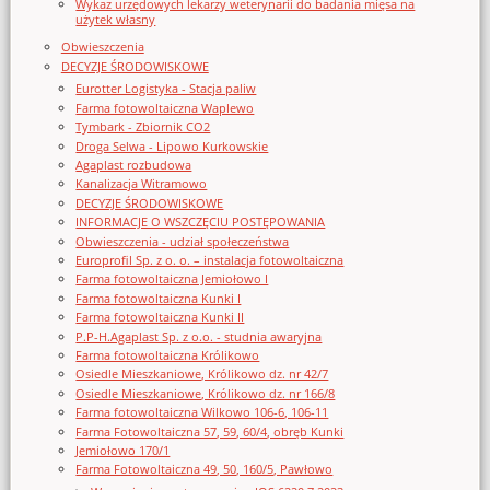
Wykaz urzędowych lekarzy weterynarii do badania mięsa na
użytek własny
Obwieszczenia
DECYZJE ŚRODOWISKOWE
Eurotter Logistyka - Stacja paliw
Farma fotowoltaiczna Waplewo
Tymbark - Zbiornik CO2
Droga Selwa - Lipowo Kurkowskie
Agaplast rozbudowa
Kanalizacja Witramowo
DECYZJE ŚRODOWISKOWE
INFORMACJE O WSZCZĘCIU POSTĘPOWANIA
Obwieszczenia - udział społeczeństwa
Europrofil Sp. z o. o. – instalacja fotowoltaiczna
Farma fotowoltaiczna Jemiołowo I
Farma fotowoltaiczna Kunki I
Farma fotowoltaiczna Kunki II
P.P-H.Agaplast Sp. z o.o. - studnia awaryjna
Farma fotowoltaiczna Królikowo
Osiedle Mieszkaniowe, Królikowo dz. nr 42/7
Osiedle Mieszkaniowe, Królikowo dz. nr 166/8
Farma fotowoltaiczna Wilkowo 106-6, 106-11
Farma Fotowoltaiczna 57, 59, 60/4, obręb Kunki
Jemiołowo 170/1
Farma Fotowoltaiczna 49, 50, 160/5, Pawłowo