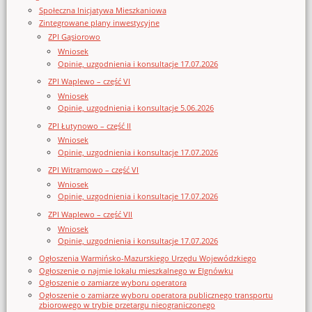
Społeczna Inicjatywa Mieszkaniowa
Zintegrowane plany inwestycyjne
ZPI Gąsiorowo
Wniosek
Opinie, uzgodnienia i konsultacje 17.07.2026
ZPI Waplewo – część VI
Wniosek
Opinie, uzgodnienia i konsultacje 5.06.2026
ZPI Łutynowo – część II
Wniosek
Opinie, uzgodnienia i konsultacje 17.07.2026
ZPI Witramowo – część VI
Wniosek
Opinie, uzgodnienia i konsultacje 17.07.2026
ZPI Waplewo – część VII
Wniosek
Opinie, uzgodnienia i konsultacje 17.07.2026
Ogłoszenia Warmińsko-Mazurskiego Urzędu Wojewódzkiego
Ogłoszenie o najmie lokalu mieszkalnego w Elgnówku
Ogłoszenie o zamiarze wyboru operatora
Ogłoszenie o zamiarze wyboru operatora publicznego transportu
zbiorowego w trybie przetargu nieograniczonego