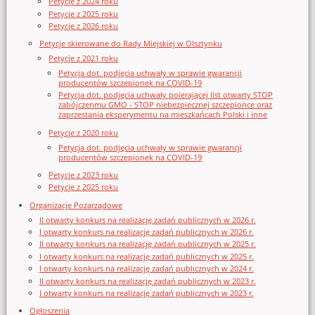
Petycje z 2024 roku
Petycje z 2025 roku
Petycje z 2026 roku
Petycje skierowane do Rady Miejskiej w Olsztynku
Petycje z 2021 roku
Petycja dot. podjęcia uchwały w sprawie gwarancji
producentów szczepionek na COVID-19
Petycja dot. podjęcia uchwały poierającej list otwarty STOP
zabójczenmu GMO - STOP niebezpiecznej szczepionce oraz
zaprzestania eksperymentu na mieszkańcach Polski i inne
Petycje z 2020 roku
Petycja dot. podjęcia uchwały w sprawie gwarancji
producentów szczepionek na COVID-19
Petycje z 2023 roku
Petycje z 2025 roku
Organizacje Pozarządowe
II otwarty konkurs na realizację zadań publicznych w 2026 r.
I otwarty konkurs na realizację zadań publicznych w 2026 r.
II otwarty konkurs na realizację zadań publicznych w 2025 r.
I otwarty konkurs na realizację zadań publicznych w 2025 r.
I otwarty konkurs na realizację zadań publicznych w 2024 r.
II otwarty konkurs na realizację zadań publicznych w 2023 r.
I otwarty konkurs na realizację zadań publicznych w 2023 r.
Ogłoszenia