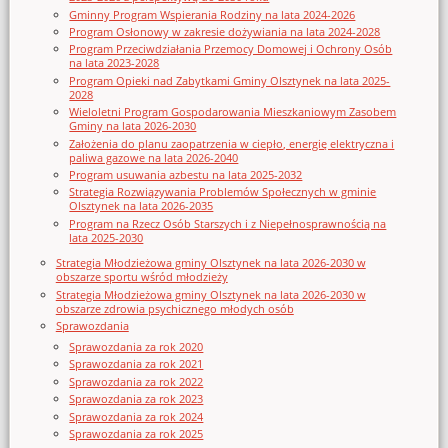
Gminny Program Wspierania Rodziny na lata 2024-2026
Program Osłonowy w zakresie dożywiania na lata 2024-2028
Program Przeciwdziałania Przemocy Domowej i Ochrony Osób
na lata 2023-2028
Program Opieki nad Zabytkami Gminy Olsztynek na lata 2025-
2028
Wieloletni Program Gospodarowania Mieszkaniowym Zasobem
Gminy na lata 2026-2030
Założenia do planu zaopatrzenia w ciepło, energię elektryczna i
paliwa gazowe na lata 2026-2040
Program usuwania azbestu na lata 2025-2032
Strategia Rozwiązywania Problemów Społecznych w gminie
Olsztynek na lata 2026-2035
Program na Rzecz Osób Starszych i z Niepełnosprawnością na
lata 2025-2030
Strategia Młodzieżowa gminy Olsztynek na lata 2026-2030 w
obszarze sportu wśród młodzieży
Strategia Młodzieżowa gminy Olsztynek na lata 2026-2030 w
obszarze zdrowia psychicznego młodych osób
Sprawozdania
Sprawozdania za rok 2020
Sprawozdania za rok 2021
Sprawozdania za rok 2022
Sprawozdania za rok 2023
Sprawozdania za rok 2024
Sprawozdania za rok 2025