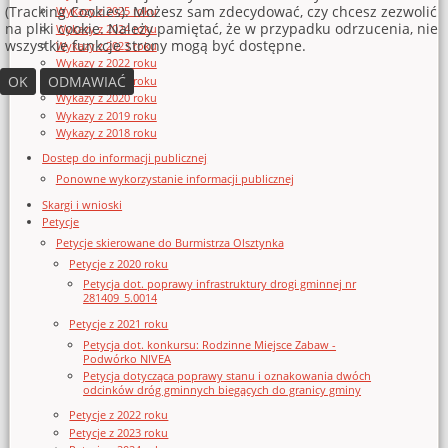
(Tracking Cookies). Możesz sam zdecydować, czy chcesz zezwolić
Wykazy z 2025 roku
na pliki cookie. Należy pamiętać, że w przypadku odrzucenia, nie
Wykazy z 2024 roku
wszystkie funkcje strony mogą być dostępne.
Wykazy z 2023 roku
Wykazy z 2022 roku
OK
ODMAWIAĆ
Wykazy z 2021 roku
Wykazy z 2020 roku
Wykazy z 2019 roku
Wykazy z 2018 roku
Dostęp do informacji publicznej
Ponowne wykorzystanie informacji publicznej
Skargi i wnioski
Petycje
Petycje skierowane do Burmistrza Olsztynka
Petycje z 2020 roku
Petycja dot. poprawy infrastruktury drogi gminnej nr
281409_5.0014
Petycje z 2021 roku
Petycja dot. konkursu: Rodzinne Miejsce Zabaw -
Podwórko NIVEA
Petycja dotycząca poprawy stanu i oznakowania dwóch
odcinków dróg gminnych biegących do granicy gminy
Petycje z 2022 roku
Petycje z 2023 roku