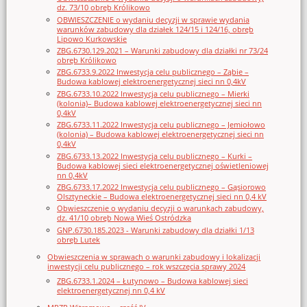
dz. 73/10 obręb Królikowo
OBWIESZCZENIE o wydaniu decyzji w sprawie wydania
warunków zabudowy dla działek 124/15 i 124/16, obręb
Lipowo Kurkowskie
ZBG.6730.129.2021 – Warunki zabudowy dla działki nr 73/24
obręb Królikowo
ZBG.6733.9.2022 Inwestycja celu publicznego – Ząbie –
Budowa kablowej elektroenergetycznej sieci nn 0,4kV
ZBG.6733.10.2022 Inwestycja celu publicznego – Mierki
(kolonia)– Budowa kablowej elektroenergetycznej sieci nn
0,4kV
ZBG.6733.11.2022 Inwestycja celu publicznego – Jemiołowo
(kolonia) – Budowa kablowej elektroenergetycznej sieci nn
0,4kV
ZBG.6733.13.2022 Inwestycja celu publicznego – Kurki –
Budowa kablowej sieci elektroenergetycznej oświetleniowej
nn 0,4kV
ZBG.6733.17.2022 Inwestycja celu publicznego – Gąsiorowo
Olsztyneckie – Budowa elektroenergetycznej sieci nn 0,4 kV
Obwieszczenie o wydaniu decyzji o warunkach zabudowy,
dz. 41/10 obręb Nowa Wieś Ostródzka
GNP.6730.185.2023 - Warunki zabudowy dla działki 1/13
obręb Lutek
Obwieszczenia w sprawach o warunki zabudowy i lokalizacji
inwestycji celu publicznego – rok wszczęcia sprawy 2024
ZBG.6733.1.2024 – Łutynowo – Budowa kablowej sieci
elektroenergetycznej nn 0,4 kV