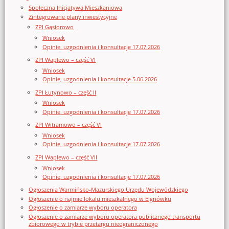
Społeczna Inicjatywa Mieszkaniowa
Zintegrowane plany inwestycyjne
ZPI Gąsiorowo
Wniosek
Opinie, uzgodnienia i konsultacje 17.07.2026
ZPI Waplewo – część VI
Wniosek
Opinie, uzgodnienia i konsultacje 5.06.2026
ZPI Łutynowo – część II
Wniosek
Opinie, uzgodnienia i konsultacje 17.07.2026
ZPI Witramowo – część VI
Wniosek
Opinie, uzgodnienia i konsultacje 17.07.2026
ZPI Waplewo – część VII
Wniosek
Opinie, uzgodnienia i konsultacje 17.07.2026
Ogłoszenia Warmińsko-Mazurskiego Urzędu Wojewódzkiego
Ogłoszenie o najmie lokalu mieszkalnego w Elgnówku
Ogłoszenie o zamiarze wyboru operatora
Ogłoszenie o zamiarze wyboru operatora publicznego transportu
zbiorowego w trybie przetargu nieograniczonego