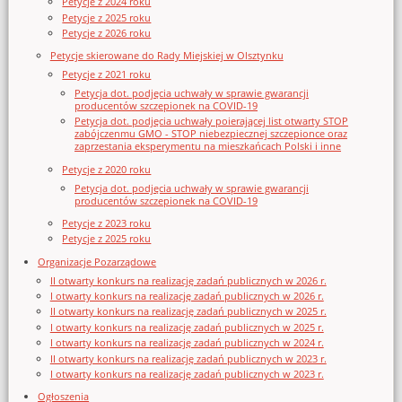
Petycje z 2024 roku
Petycje z 2025 roku
Petycje z 2026 roku
Petycje skierowane do Rady Miejskiej w Olsztynku
Petycje z 2021 roku
Petycja dot. podjęcia uchwały w sprawie gwarancji
producentów szczepionek na COVID-19
Petycja dot. podjęcia uchwały poierającej list otwarty STOP
zabójczenmu GMO - STOP niebezpiecznej szczepionce oraz
zaprzestania eksperymentu na mieszkańcach Polski i inne
Petycje z 2020 roku
Petycja dot. podjęcia uchwały w sprawie gwarancji
producentów szczepionek na COVID-19
Petycje z 2023 roku
Petycje z 2025 roku
Organizacje Pozarządowe
II otwarty konkurs na realizację zadań publicznych w 2026 r.
I otwarty konkurs na realizację zadań publicznych w 2026 r.
II otwarty konkurs na realizację zadań publicznych w 2025 r.
I otwarty konkurs na realizację zadań publicznych w 2025 r.
I otwarty konkurs na realizację zadań publicznych w 2024 r.
II otwarty konkurs na realizację zadań publicznych w 2023 r.
I otwarty konkurs na realizację zadań publicznych w 2023 r.
Ogłoszenia