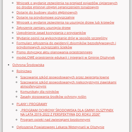
Wniosek o wydanie zezwolenia na przejazd pojazdów ciężarowych
po drodze gminnej objętej ograniczeniem tonażowym
Dotacje do budowy studni głębinowych
Dotacje na przydomowe oczyszczalnie
Wniosek o wydanie zezwolenia na usunięcie drzew lub krzewów
Zgłoszenie zamiaru usunięcia drzew
Uzgodnienie zasad korzystania z przystanków
Wydanie opinii na wykorzystanie dróg w sposób szczególny
Formularz zgłoszenia do ewidencji zbiorników bezodpływowych i
przydomowych oczyszczalni ścieków
Pismo dotyczące aktu planowania przestrzennego
modeLOWE przestrzenie edukacji i integracji w Gminie Olsztynek
Ochrona Środowiska
Rolnictwo
Szacowanie szkód spowodowanych przez zwierzęta łowne
Szacowanie szkód spowodowanych niekorzystnymi zjawiskami
atmosferycznymi
Komunikaty dla rolników
Zasady stosowania środków ochrony roślin
PLANY I PROGRAMY
„PROGRAM OCHRONY ŚRODOWISKA DLA GMINY OLSZTYNEK
NA LATA 2019-2022 Z PERSPEKTYWĄ DO ROKU 2026”
Program opieki nad zwierzętami bezdomnymi
Ogloszenie Powiatowego Lekarza Weterynarii w Olsztynie