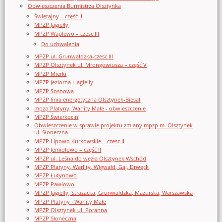
Obwieszczenia Burmistrza Olsztynka
Świętajny – część III
MPZP Jagiełły
MPZP Waplewo – czesc III
Do uchwalenia
MPZP ul. Grunwaldzka-czesc III
MPZP Olsztynek ul. Mrongowiusza – część V
MPZP Mierki
MPZP Jeziorna i Jagielly
MPZP Sosnowa
MPZP linia energetyczna Olsztynek-Biesal
mpzp Platyny, Warlity Małe - obwieszczenie
MPZP Świerkocin
Obwieszczenie w sprawie projektu zmiany mpzp m. Olsztynek
ul. Słoneczna
MPZP Lipowo Kurkowskie – czesc II
MPZP Jemiołowo – część II
MPZP ul. Leśna do węzła Olsztynek Wschód
MPZP Platyny, Warlity, Wigwałd, Gaj, Drwęck
MPZP Łutynowo
MPZP Pawłowo
MPZP Jagielly, Strazacka, Grunwaldzka, Mazurska, Warszawska
MPZP Platyny i Warlity Małe
MPZP Olsztynek ul. Poranna
MPZP Słoneczna