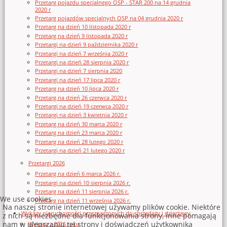
Przetarg pojazdu specjalnego OSP - STAR 200 na 14 grudnia
2020 r
Przetarg pojazdów specjalnych OSP na 04 grudnia 2020 r
Przetarg na dzień 10 listopada 2020 r
Przetarg na dzień 9 listopada 2020 r
Przetargi na dzień 9 października 2020 r
Przetargi na dzień 7 września 2020 r
Przetargi na dzień 28 sierpnia 2020 r
Przetargi na dzień 7 sierpnia 2020
Przetargi na dzień 17 lipca 2020 r
Przetarg na dzień 10 lipca 2020 r
Przetarg na dzień 26 czerwca 2020 r
Przetargi na dzień 19 czerwca 2020 r
Przetargi na dzień 3 kwietnia 2020 r
Przetarg na dzień 30 marca 2020 r
Przetarg na dzień 23 marca 2020 r
Przetarg na dzień 28 lutego 2020 r
Przetargi na dzień 21 lutego 2020 r
Przetargi 2026
Przetarg na dzień 6 marca 2026 r.
Przetargi na dzień 10 sierpnia 2026 r.
Przetarg na dzień 11 sierpnia 2026 r.
We use cookies
Przetarg na dzień 11 września 2026 r.
Na naszej stronie internetowej używamy plików cookie. Niektóre
Wykazy nieruchomości przeznaczonych do sprzedaży i dzierżawy
z nich są niezbędne dla funkcjonowania strony, inne pomagają
nam w ulepszaniu tej strony i doświadczeń użytkownika
Wykazy z 2026 roku