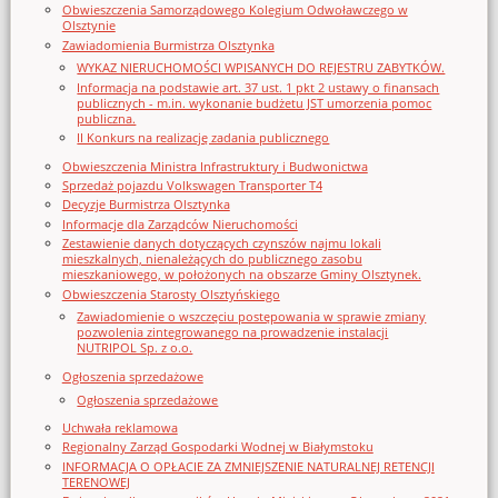
Obwieszczenia Samorządowego Kolegium Odwoławczego w
Olsztynie
Zawiadomienia Burmistrza Olsztynka
WYKAZ NIERUCHOMOŚCI WPISANYCH DO REJESTRU ZABYTKÓW.
Informacja na podstawie art. 37 ust. 1 pkt 2 ustawy o finansach
publicznych - m.in. wykonanie budżetu JST umorzenia pomoc
publiczna.
II Konkurs na realizację zadania publicznego
Obwieszczenia Ministra Infrastruktury i Budwonictwa
Sprzedaż pojazdu Volkswagen Transporter T4
Decyzje Burmistrza Olsztynka
Informacje dla Zarządców Nieruchomości
Zestawienie danych dotyczących czynszów najmu lokali
mieszkalnych, nienależących do publicznego zasobu
mieszkaniowego, w położonych na obszarze Gminy Olsztynek.
Obwieszczenia Starosty Olsztyńskiego
Zawiadomienie o wszczęciu postępowania w sprawie zmiany
pozwolenia zintegrowanego na prowadzenie instalacji
NUTRIPOL Sp. z o.o.
Ogłoszenia sprzedażowe
Ogłoszenia sprzedażowe
Uchwała reklamowa
Regionalny Zarząd Gospodarki Wodnej w Białymstoku
INFORMACJA O OPŁACIE ZA ZMNIEJSZENIE NATURALNEJ RETENCJI
TERENOWEJ