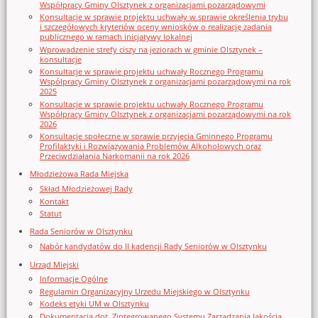
Współpracy Gminy Olsztynek z organizacjami pozarządowymi
Konsultacje w sprawie projektu uchwały w sprawie określenia trybu
i szczegółowych kryteriów oceny wniosków o realizację zadania
publicznego w ramach inicjatywy lokalnej
Wprowadzenie strefy ciszy na jeziorach w gminie Olsztynek –
konsultacje
Konsultacje w sprawie projektu uchwały Rocznego Programu
Współpracy Gminy Olsztynek z organizacjami pozarządowymi na rok
2025
Konsultacje w sprawie projektu uchwały Rocznego Programu
Współpracy Gminy Olsztynek z organizacjami pozarządowymi na rok
2026
Konsultacje społeczne w sprawie przyjęcia Gminnego Programu
Profilaktyki i Rozwiązywania Problemów Alkoholowych oraz
Przeciwdziałania Narkomanii na rok 2026
Młodzieżowa Rada Miejska
Skład Młodzieżowej Rady
Kontakt
Statut
Rada Seniorów w Olsztynku
Nabór kandydatów do II kadencji Rady Seniorów w Olsztynku
Urząd Miejski
Informacje Ogólne
Regulamin Organizacyjny Urzedu Miejskiego w Olsztynku
Kodeks etyki UM w Olsztynku
Dokumentacja dot. Zintegrowanego Systemu Zarządzania Jakością