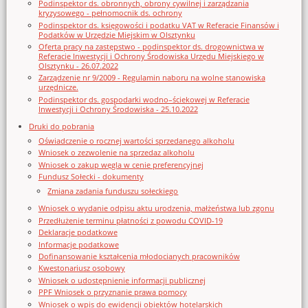
Podinspektor ds. obronnych, obrony cywilnej i zarządzania
kryzysowego - pełnomocnik ds. ochrony
Podinspektor ds. księgowości i podatku VAT w Referacie Finansów i
Podatków w Urzędzie Miejskim w Olsztynku
Oferta pracy na zastępstwo - podinspektor ds. drogownictwa w
Referacie Inwestycji i Ochrony Środowiska Urzędu Miejskiego w
Olsztynku - 26.07.2022
Zarządzenie nr 9/2009 - Regulamin naboru na wolne stanowiska
urzędnicze.
Podinspektor ds. gospodarki wodno–ściekowej w Referacie
Inwestycji i Ochrony Środowiska - 25.10.2022
Druki do pobrania
Oświadczenie o rocznej wartości sprzedanego alkoholu
Wniosek o zezwolenie na sprzedaz alkoholu
Wniosek o zakup węgla w cenie preferencyjnej
Fundusz Sołecki - dokumenty
Zmiana zadania funduszu sołeckiego
Wniosek o wydanie odpisu aktu urodzenia, małżeństwa lub zgonu
Przedłużenie terminu płatności z powodu COVID-19
Deklaracje podatkowe
Informacje podatkowe
Dofinansowanie kształcenia młodocianych pracowników
Kwestonariusz osobowy
Wniosek o udostępnienie informacji publicznej
PPF Wniosek o przyznanie prawa pomocy
Wniosek o wpis do ewidencji obiektów hotelarskich