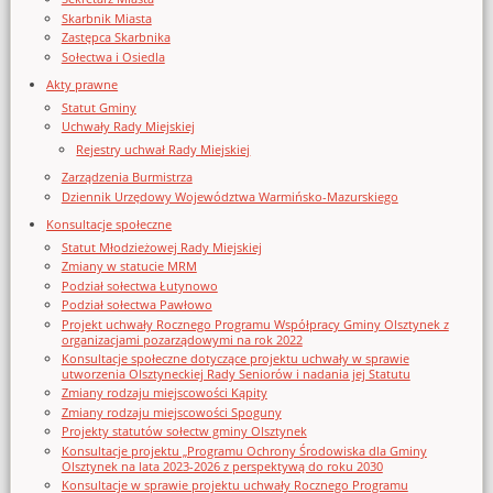
Skarbnik Miasta
Zastępca Skarbnika
Sołectwa i Osiedla
Akty prawne
Statut Gminy
Uchwały Rady Miejskiej
Rejestry uchwał Rady Miejskiej
Zarządzenia Burmistrza
Dziennik Urzędowy Województwa Warmińsko-Mazurskiego
Konsultacje społeczne
Statut Młodzieżowej Rady Miejskiej
Zmiany w statucie MRM
Podział sołectwa Łutynowo
Podział sołectwa Pawłowo
Projekt uchwały Rocznego Programu Współpracy Gminy Olsztynek z
organizacjami pozarządowymi na rok 2022
Konsultacje społeczne dotyczące projektu uchwały w sprawie
utworzenia Olsztyneckiej Rady Seniorów i nadania jej Statutu
Zmiany rodzaju miejscowości Kąpity
Zmiany rodzaju miejscowości Spoguny
Projekty statutów sołectw gminy Olsztynek
Konsultacje projektu „Programu Ochrony Środowiska dla Gminy
Olsztynek na lata 2023-2026 z perspektywą do roku 2030
Konsultacje w sprawie projektu uchwały Rocznego Programu