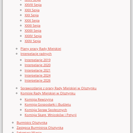
XXVIII Sesja
XXIX Sesja
XXX Sesja
XXXI Sesja
XXXII Sesja
XXXIII Sesja
XXXIV Sesja
XXXV Sesja
Plany pracy Rady Miejskiej
Interpelacje radnych
Interpelacje 2019
Interpelacje 2020
Interpelacje 2021
Interpelacje 2024
Interpelacje 2026
Sprawozdanie z pracy Rady Miejskiej w Olsztynku
Komisje Rady Miejskiej w Olsztynku
Komisja Rewizyjna
Komisja Gospodarki i Budżetu
Komisja Spraw Społecznych
Komisja Skarg, Wniosków i Petycji
Burmistrz Olsztynka
Zastępca Burmistrza Olsztynka
Sekretarz Miasta