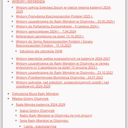
WYBORY I REFERENDA
Wybory sołtysa Sołectwa Zezuty w trakcie trwania kadencji 2024-
2029
Wybory Prezydenta Rzeczypospolitej Polskiej 2025 r.
Wybory uzupełniające do Rady Miejskiej w Olsztynku - 25.05.2025 r
Wybory do Parlamentu Europejskiego - 9 czerwca 2024 r.
Wybory samorządowe 2024 r. - 7.04.2024
Referendum zarządzone na dzień 15.10.2023 r.
Wybory do Sejmu Rzeczypospolitej Polskiej i Senatu
Rzeczypospolitej Polskiej - 15.10.2023
Szkolenie dla członków OKW
Wybory ławników sądów powszechnych na kadencję 2024-2027
Wybory uzupełniające do Rady Miejskiej w Olsztynku w okręgu
wyborczym nr 3 zarządzone na dzień 15 stycznia 2023 r.
Wybory uzupełniające do Rady Miejskiej w Olsztynku - 23.10.2022
Wybory Przedterminowe Burmistrza Olsztynka - 24.07.2022
Wybory sołtysów, rad sołeckich, przewodniczących osiedli i rad
osiedlowych 2024-2029
Ogłoszenia Biura Rady Miejskiej
Władze Gminy Olsztynek
Rada Miejska kadencja 2024-2029
Statut Gminy Olsztynek
Radni Rady Miejskiej w Olsztynku (w tym dyżury)
Sesje Rady Miejskiej w Olsztynku
I sesja - inauguracyjna