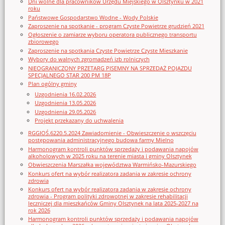
Dni wolne dla pracowników Urzędu Miejskiego w Olsztynku w 2021
roku
Państwowe Gospodarstwo Wodne - Wody Polskie
Zaproszenie na spotkanie - program Czyste Powietrze grudzień 2021
Ogłoszenie o zamiarze wyboru operatora publicznego transportu
zbiorowego
Zaproszenie na spotkania Czyste Powietrze Czyste Mieszkanie
Wybory do walnych zgromadzeń izb rolniczych
NIEOGRANICZONY PRZETARG PISEMNY NA SPRZEDAŻ POJAZDU
SPECJALNEGO STAR 200 PM 18P
Plan ogólny gminy
Uzgodnienia 16.02.2026
Uzgodnienia 13.05.2026
Uzgodnienia 29.05.2026
Projekt przekazany do uchwalenia
RGGIOŚ.6220.5.2024 Zawiadomienie - Obwieszczenie o wszczęciu
postępowania administracyjnego budowa farmy Mielno
Harmonogram kontroli punktów sprzedaży i podawania napojów
alkoholowych w 2025 roku na terenie miasta i gminy Olsztynek
Obwieszczenia Marszałka województwa Warmińsko-Mazurskiego
Konkurs ofert na wybór realizatora zadania w zakresie ochrony
zdrowia
Konkurs ofert na wybór realizatora zadania w zakresie ochrony
zdrowia - Program polityki zdrowotnej w zakresie rehabilitacji
leczniczej dla mieszkańców Gminy Olsztynek na lata 2025-2027 na
rok 2026
Harmonogram kontroli punktów sprzedaży i podawania napojów