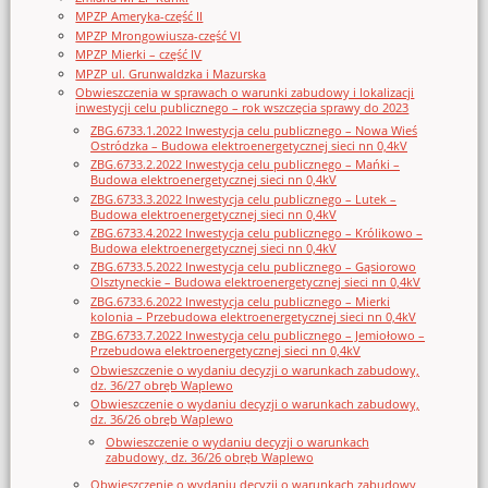
MPZP Ameryka-część II
MPZP Mrongowiusza-część VI
MPZP Mierki – część IV
MPZP ul. Grunwaldzka i Mazurska
Obwieszczenia w sprawach o warunki zabudowy i lokalizacji
inwestycji celu publicznego – rok wszczęcia sprawy do 2023
ZBG.6733.1.2022 Inwestycja celu publicznego – Nowa Wieś
Ostródzka – Budowa elektroenergetycznej sieci nn 0,4kV
ZBG.6733.2.2022 Inwestycja celu publicznego – Mańki –
Budowa elektroenergetycznej sieci nn 0,4kV
ZBG.6733.3.2022 Inwestycja celu publicznego – Lutek –
Budowa elektroenergetycznej sieci nn 0,4kV
ZBG.6733.4.2022 Inwestycja celu publicznego – Królikowo –
Budowa elektroenergetycznej sieci nn 0,4kV
ZBG.6733.5.2022 Inwestycja celu publicznego – Gąsiorowo
Olsztyneckie – Budowa elektroenergetycznej sieci nn 0,4kV
ZBG.6733.6.2022 Inwestycja celu publicznego – Mierki
kolonia – Przebudowa elektroenergetycznej sieci nn 0,4kV
ZBG.6733.7.2022 Inwestycja celu publicznego – Jemiołowo –
Przebudowa elektroenergetycznej sieci nn 0,4kV
Obwieszczenie o wydaniu decyzji o warunkach zabudowy,
dz. 36/27 obręb Waplewo
Obwieszczenie o wydaniu decyzji o warunkach zabudowy,
dz. 36/26 obręb Waplewo
Obwieszczenie o wydaniu decyzji o warunkach
zabudowy, dz. 36/26 obręb Waplewo
Obwieszczenie o wydaniu decyzji o warunkach zabudowy,