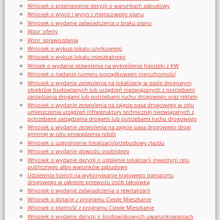
Wniosek o przeniesienie decyzji o warunkach zabudowy
Wniosek o wypis i wyrys z miejscowego planu
Wniosek o wydanie zaświadczenia o braku planu
Wzor_oferty
Wzor_sprawozdania
Wniosek o wykup lokalu użytkowego
Wniosek o wykup lokalu mieszkalnego
Wnisek o wydanie zezwolenia na wykreślenie hipoteki z KW
Wniosek o nadanie numeru porządkowego nieruchomości
Wniosek o wydanie zezwolenia na lokalizację w pasie drogowym
obiektów budowlanych lub urządzeń niezwiązanych z potrzebami
zarządzania drogami lub potrzebami ruchu drogowego oraz reklam
Wniosek o wydanie zezwolenia na zajęcie pasa drogowego w celu
umieszczenia urządzeń infrastruktury technicznej niezwiązanych z
potrzebami zarządzania drogami lub potrzebami ruchu drogowego
Wniosek o wydanie zezwolenia na zajęcie pasa drogowego drogi
gminnej w celu prowadzenia robót
Wniosek o uzgodnienie lokalizacji/przebudowy zjazdu
Wniosek o wydanie dowodu osobistego
Wniosek o wydanie decyzji o ustalenie lokalizacji inwestycji celu
publicznego albo warunków zabudowy
Udzielenia licencji na wykonywanie krajowego transportu
drogowego w zakresie przewozu osób taksówką
Wniosek o wydanie zaświadczenia o rewitalizacji
Wniosek o dotację z programu Ciepłe Mieszkanie
Wniosek o płatność z programu Ciepłe Mieszkanie
Wniosek o wydanie decyzji o środowiskowych uwarunkowaniach