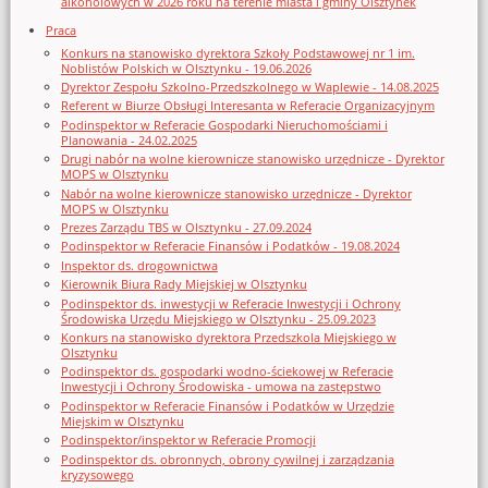
alkoholowych w 2026 roku na terenie miasta i gminy Olsztynek
Praca
Konkurs na stanowisko dyrektora Szkoły Podstawowej nr 1 im.
Noblistów Polskich w Olsztynku - 19.06.2026
Dyrektor Zespołu Szkolno-Przedszkolnego w Waplewie - 14.08.2025
Referent w Biurze Obsługi Interesanta w Referacie Organizacyjnym
Podinspektor w Referacie Gospodarki Nieruchomościami i
Planowania - 24.02.2025
Drugi nabór na wolne kierownicze stanowisko urzędnicze - Dyrektor
MOPS w Olsztynku
Nabór na wolne kierownicze stanowisko urzędnicze - Dyrektor
MOPS w Olsztynku
Prezes Zarządu TBS w Olsztynku - 27.09.2024
Podinspektor w Referacie Finansów i Podatków - 19.08.2024
Inspektor ds. drogownictwa
Kierownik Biura Rady Miejskiej w Olsztynku
Podinspektor ds. inwestycji w Referacie Inwestycji i Ochrony
Środowiska Urzędu Miejskiego w Olsztynku - 25.09.2023
Konkurs na stanowisko dyrektora Przedszkola Miejskiego w
Olsztynku
Podinspektor ds. gospodarki wodno-ściekowej w Referacie
Inwestycji i Ochrony Środowiska - umowa na zastępstwo
Podinspektor w Referacie Finansów i Podatków w Urzędzie
Miejskim w Olsztynku
Podinspektor/inspektor w Referacie Promocji
Podinspektor ds. obronnych, obrony cywilnej i zarządzania
kryzysowego