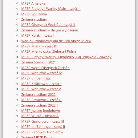
MPZP Ameryka
MPZP Platyny i Warlity Małe – część II
MPZP Sportowa
Zmiana studium
MPZP Olsztynek Wschód – część II
Zmiana studium – drugie wyłożenie
MPZP Kunki – czesc I
Warunki zabudowy dla dz. 380 obręb Mierki
MPZP Mierki – część III
MPZP Mierkowska, Zielona i Polna
MPZP Platyny, Warlity, Elgnówko, Gaj, Wigwałd i Zawady
Zmiana Studium 2021
MPZP węzeł Olsztynek Zachód
MPZP Waplewo – część IV
MPZP ul. Behringa
MPZP Królikowo – czesc I
MPZP Waplewo – czesc V
Zmiana studium 2022
MPZP Pawłowo – część III
Zmiana studium 2022 II
MPZP jezioro Jemiołowo
MPZP Wilcza – obszar A
MPZP Gąsiorowo – część III
MPZP ul. Behringa – część II
MPZP Perłowa i Pionierów
Zmiana MPZP Kunki