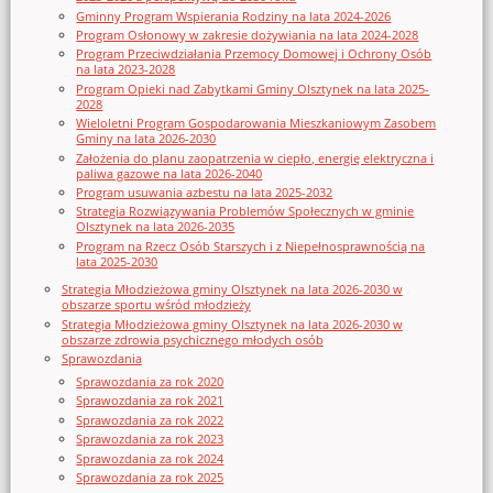
Gminny Program Wspierania Rodziny na lata 2024-2026
Program Osłonowy w zakresie dożywiania na lata 2024-2028
Program Przeciwdziałania Przemocy Domowej i Ochrony Osób
na lata 2023-2028
Program Opieki nad Zabytkami Gminy Olsztynek na lata 2025-
2028
Wieloletni Program Gospodarowania Mieszkaniowym Zasobem
Gminy na lata 2026-2030
Założenia do planu zaopatrzenia w ciepło, energię elektryczna i
paliwa gazowe na lata 2026-2040
Program usuwania azbestu na lata 2025-2032
Strategia Rozwiązywania Problemów Społecznych w gminie
Olsztynek na lata 2026-2035
Program na Rzecz Osób Starszych i z Niepełnosprawnością na
lata 2025-2030
Strategia Młodzieżowa gminy Olsztynek na lata 2026-2030 w
obszarze sportu wśród młodzieży
Strategia Młodzieżowa gminy Olsztynek na lata 2026-2030 w
obszarze zdrowia psychicznego młodych osób
Sprawozdania
Sprawozdania za rok 2020
Sprawozdania za rok 2021
Sprawozdania za rok 2022
Sprawozdania za rok 2023
Sprawozdania za rok 2024
Sprawozdania za rok 2025