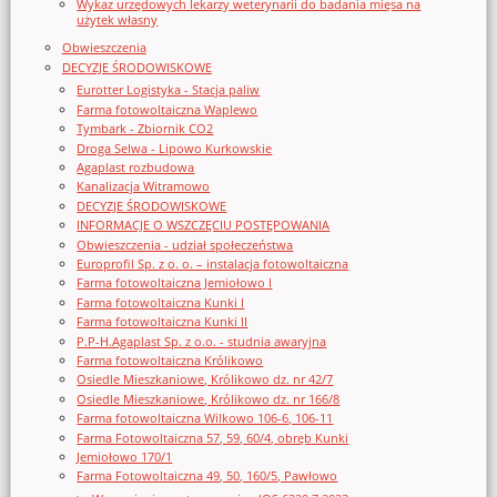
Wykaz urzędowych lekarzy weterynarii do badania mięsa na
użytek własny
Obwieszczenia
DECYZJE ŚRODOWISKOWE
Eurotter Logistyka - Stacja paliw
Farma fotowoltaiczna Waplewo
Tymbark - Zbiornik CO2
Droga Selwa - Lipowo Kurkowskie
Agaplast rozbudowa
Kanalizacja Witramowo
DECYZJE ŚRODOWISKOWE
INFORMACJE O WSZCZĘCIU POSTĘPOWANIA
Obwieszczenia - udział społeczeństwa
Europrofil Sp. z o. o. – instalacja fotowoltaiczna
Farma fotowoltaiczna Jemiołowo I
Farma fotowoltaiczna Kunki I
Farma fotowoltaiczna Kunki II
P.P-H.Agaplast Sp. z o.o. - studnia awaryjna
Farma fotowoltaiczna Królikowo
Osiedle Mieszkaniowe, Królikowo dz. nr 42/7
Osiedle Mieszkaniowe, Królikowo dz. nr 166/8
Farma fotowoltaiczna Wilkowo 106-6, 106-11
Farma Fotowoltaiczna 57, 59, 60/4, obręb Kunki
Jemiołowo 170/1
Farma Fotowoltaiczna 49, 50, 160/5, Pawłowo