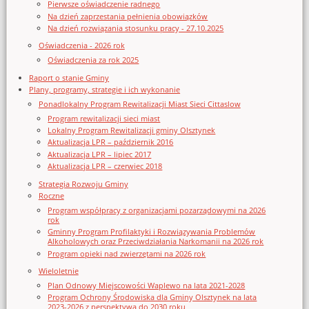
Pierwsze oświadczenie radnego
Na dzień zaprzestania pełnienia obowiązków
Na dzień rozwiązania stosunku pracy - 27.10.2025
Oświadczenia - 2026 rok
Oświadczenia za rok 2025
Raport o stanie Gminy
Plany, programy, strategie i ich wykonanie
Ponadlokalny Program Rewitalizacji Miast Sieci Cittaslow
Program rewitalizacji sieci miast
Lokalny Program Rewitalizacji gminy Olsztynek
Aktualizacja LPR – październik 2016
Aktualizacja LPR – lipiec 2017
Aktualizacja LPR – czerwiec 2018
Strategia Rozwoju Gminy
Roczne
Program współpracy z organizacjami pozarządowymi na 2026
rok
Gminny Program Profilaktyki i Rozwiązywania Problemów
Alkoholowych oraz Przeciwdziałania Narkomanii na 2026 rok
Program opieki nad zwierzętami na 2026 rok
Wieloletnie
Plan Odnowy Miejscowości Waplewo na lata 2021-2028
Program Ochrony Środowiska dla Gminy Olsztynek na lata
2023-2026 z perspektywą do 2030 roku