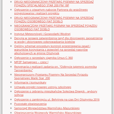
DRUGI NIEOGRANICZONY PRZETARG PISEMNY NA SPRZEDAŻ
POJAZDU SPECJALNEGO STAR 200 PM 18P
Ogłoszenie o otwartym naborze Partnera do wspólnego
przygotowania i realizacji projektu
DRUGI NIEOGRANICZONY PRZETARG PISEMNY NA SPRZEDAŻ
POJAZDU OSOBOWEGO FIAT DOBLO
NIEOGRANICZONY PRZETARG PISEMNY NA SPRZEDAŻ POJAZDU
OSOBOWEGO FIAT DOBLO
Instytut Meteorologii i Gospodarki Wodnej
Decyzja w sprawie zatwierdzenia taryf dla zbiorowego zaopatrzenia
w wodę i zbiorowego odprowadzania ścieków
Ogólny schemat procedury kontroli przestrzegania zasad i
warunków korzystania z zezwoleń na sprzedaż napojów
alkoholowych w gminie Olsztynek
Ogłoszenie o sprzedaży ciągnika Ursus C-360
MPZP Samagowo – czesc I
Rezygnacja z realizacji zadania pn. "Odkrycie tajemnic pomnika
Tannenbergu"
Nieograniczony Przetargu Pisemny Na Sprzedaż Pojazdu
Specjalnego Marki Star_200
Informacje i komunikaty
Uchwała projekt nowego ustroju szkolnego
Ogłoszenie o zebraniu mieszkańców Sołectwa Drwęck - wybory
sołtysa
Ogłoszenie o zamknięciu ul. Behringa na czas Dni Olsztynka 2016
Pozostałe obwieszczenia
Samorząd Województwa Warmińsko-Mazurskiego
Obwieszczenia Wojewody Warmińsko-Mazurskiego