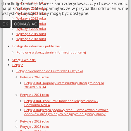
(Tracking Cookies). Możesz sam zdecydować, czy chcesz zezwolić
Wykazy z 2025 roku
na pliki cookie. Należy pamiętać, że w przypadku odrzucenia, nie
Wykazy z 2024 roku
wszystkie funkcje strony mogą być dostępne.
Wykazy z 2023 roku
Wykazy z 2022 roku
OK
ODMAWIAĆ
Wykazy z 2021 roku
Wykazy z 2020 roku
Wykazy z 2019 roku
Wykazy z 2018 roku
Dostęp do informacji publicznej
Ponowne wykorzystanie informacji publicznej
Skargi i wnioski
Petycje
Petycje skierowane do Burmistrza Olsztynka
Petycje z 2020 roku
Petycja dot. poprawy infrastruktury drogi gminnej nr
281409_5.0014
Petycje z 2021 roku
Petycja dot. konkursu: Rodzinne Miejsce Zabaw -
Podwórko NIVEA
Petycja dotycząca poprawy stanu i oznakowania dwóch
odcinków dróg gminnych biegących do granicy gminy
Petycje z 2022 roku
Petycje z 2023 roku