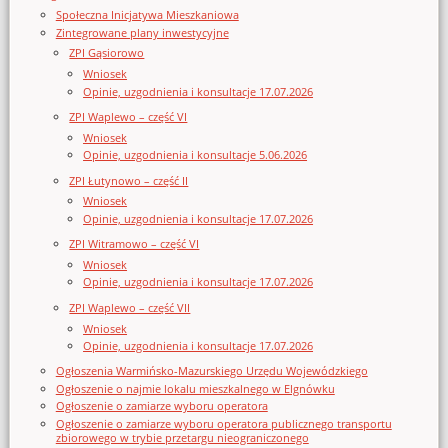
Społeczna Inicjatywa Mieszkaniowa
Zintegrowane plany inwestycyjne
ZPI Gąsiorowo
Wniosek
Opinie, uzgodnienia i konsultacje 17.07.2026
ZPI Waplewo – część VI
Wniosek
Opinie, uzgodnienia i konsultacje 5.06.2026
ZPI Łutynowo – część II
Wniosek
Opinie, uzgodnienia i konsultacje 17.07.2026
ZPI Witramowo – część VI
Wniosek
Opinie, uzgodnienia i konsultacje 17.07.2026
ZPI Waplewo – część VII
Wniosek
Opinie, uzgodnienia i konsultacje 17.07.2026
Ogłoszenia Warmińsko-Mazurskiego Urzędu Wojewódzkiego
Ogłoszenie o najmie lokalu mieszkalnego w Elgnówku
Ogłoszenie o zamiarze wyboru operatora
Ogłoszenie o zamiarze wyboru operatora publicznego transportu
zbiorowego w trybie przetargu nieograniczonego