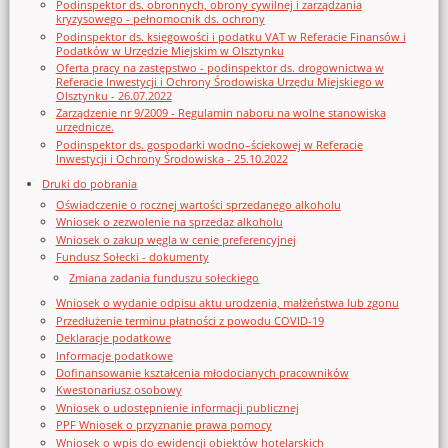
Podinspektor ds. obronnych, obrony cywilnej i zarządzania
kryzysowego - pełnomocnik ds. ochrony
Podinspektor ds. księgowości i podatku VAT w Referacie Finansów i
Podatków w Urzędzie Miejskim w Olsztynku
Oferta pracy na zastępstwo - podinspektor ds. drogownictwa w
Referacie Inwestycji i Ochrony Środowiska Urzędu Miejskiego w
Olsztynku - 26.07.2022
Zarządzenie nr 9/2009 - Regulamin naboru na wolne stanowiska
urzędnicze.
Podinspektor ds. gospodarki wodno–ściekowej w Referacie
Inwestycji i Ochrony Środowiska - 25.10.2022
Druki do pobrania
Oświadczenie o rocznej wartości sprzedanego alkoholu
Wniosek o zezwolenie na sprzedaz alkoholu
Wniosek o zakup węgla w cenie preferencyjnej
Fundusz Sołecki - dokumenty
Zmiana zadania funduszu sołeckiego
Wniosek o wydanie odpisu aktu urodzenia, małżeństwa lub zgonu
Przedłużenie terminu płatności z powodu COVID-19
Deklaracje podatkowe
Informacje podatkowe
Dofinansowanie kształcenia młodocianych pracowników
Kwestonariusz osobowy
Wniosek o udostępnienie informacji publicznej
PPF Wniosek o przyznanie prawa pomocy
Wniosek o wpis do ewidencji obiektów hotelarskich