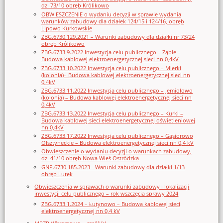
dz. 73/10 obręb Królikowo
OBWIESZCZENIE o wydaniu decyzji w sprawie wydania
warunków zabudowy dla działek 124/15 i 124/16, obręb
Lipowo Kurkowskie
ZBG.6730.129.2021 – Warunki zabudowy dla działki nr 73/24
obręb Królikowo
ZBG.6733.9.2022 Inwestycja celu publicznego – Ząbie –
Budowa kablowej elektroenergetycznej sieci nn 0,4kV
ZBG.6733.10.2022 Inwestycja celu publicznego – Mierki
(kolonia)– Budowa kablowej elektroenergetycznej sieci nn
0,4kV
ZBG.6733.11.2022 Inwestycja celu publicznego – Jemiołowo
(kolonia) – Budowa kablowej elektroenergetycznej sieci nn
0,4kV
ZBG.6733.13.2022 Inwestycja celu publicznego – Kurki –
Budowa kablowej sieci elektroenergetycznej oświetleniowej
nn 0,4kV
ZBG.6733.17.2022 Inwestycja celu publicznego – Gąsiorowo
Olsztyneckie – Budowa elektroenergetycznej sieci nn 0,4 kV
Obwieszczenie o wydaniu decyzji o warunkach zabudowy,
dz. 41/10 obręb Nowa Wieś Ostródzka
GNP.6730.185.2023 - Warunki zabudowy dla działki 1/13
obręb Lutek
Obwieszczenia w sprawach o warunki zabudowy i lokalizacji
inwestycji celu publicznego – rok wszczęcia sprawy 2024
ZBG.6733.1.2024 – Łutynowo – Budowa kablowej sieci
elektroenergetycznej nn 0,4 kV