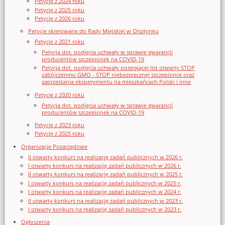
Petycje z 2024 roku
Petycje z 2025 roku
Petycje z 2026 roku
Petycje skierowane do Rady Miejskiej w Olsztynku
Petycje z 2021 roku
Petycja dot. podjęcia uchwały w sprawie gwarancji
producentów szczepionek na COVID-19
Petycja dot. podjęcia uchwały poierającej list otwarty STOP
zabójczenmu GMO - STOP niebezpiecznej szczepionce oraz
zaprzestania eksperymentu na mieszkańcach Polski i inne
Petycje z 2020 roku
Petycja dot. podjęcia uchwały w sprawie gwarancji
producentów szczepionek na COVID-19
Petycje z 2023 roku
Petycje z 2025 roku
Organizacje Pozarządowe
II otwarty konkurs na realizację zadań publicznych w 2026 r.
I otwarty konkurs na realizację zadań publicznych w 2026 r.
II otwarty konkurs na realizację zadań publicznych w 2025 r.
I otwarty konkurs na realizację zadań publicznych w 2025 r.
I otwarty konkurs na realizację zadań publicznych w 2024 r.
II otwarty konkurs na realizację zadań publicznych w 2023 r.
I otwarty konkurs na realizację zadań publicznych w 2023 r.
Ogłoszenia