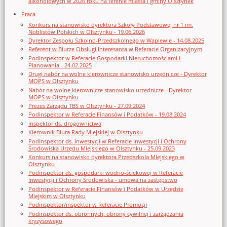
alkoholowych w 2026 roku na terenie miasta i gminy Olsztynek
Praca
Konkurs na stanowisko dyrektora Szkoły Podstawowej nr 1 im.
Noblistów Polskich w Olsztynku - 19.06.2026
Dyrektor Zespołu Szkolno-Przedszkolnego w Waplewie - 14.08.2025
Referent w Biurze Obsługi Interesanta w Referacie Organizacyjnym
Podinspektor w Referacie Gospodarki Nieruchomościami i
Planowania - 24.02.2025
Drugi nabór na wolne kierownicze stanowisko urzędnicze - Dyrektor
MOPS w Olsztynku
Nabór na wolne kierownicze stanowisko urzędnicze - Dyrektor
MOPS w Olsztynku
Prezes Zarządu TBS w Olsztynku - 27.09.2024
Podinspektor w Referacie Finansów i Podatków - 19.08.2024
Inspektor ds. drogownictwa
Kierownik Biura Rady Miejskiej w Olsztynku
Podinspektor ds. inwestycji w Referacie Inwestycji i Ochrony
Środowiska Urzędu Miejskiego w Olsztynku - 25.09.2023
Konkurs na stanowisko dyrektora Przedszkola Miejskiego w
Olsztynku
Podinspektor ds. gospodarki wodno-ściekowej w Referacie
Inwestycji i Ochrony Środowiska - umowa na zastępstwo
Podinspektor w Referacie Finansów i Podatków w Urzędzie
Miejskim w Olsztynku
Podinspektor/inspektor w Referacie Promocji
Podinspektor ds. obronnych, obrony cywilnej i zarządzania
kryzysowego