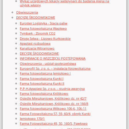
Wykaz urzędowych lekarzy weterynarii do badania mięsa na
użytek własny
Obwieszczenia
DECYZJE ŚRODOWISKOWE
Eurotter Logistyka - Stacja paliw
Farma fotowoltaiczna Waplewo
Tymbark - Zbiornik CO2
Droga Selwa - Lipowo Kurkowskie
Agaplast rozbudowa
Kanalizacja Witramowo
DECYZJE ŚRODOWISKOWE
INFORMACJE O WSZCZĘCIU POSTĘPOWANIA
Obwieszczenia - udział społeczeństwa
Europrofil Sp. z o. o. – instalacja fotowoltaiczna
Farma fotowoltaiczna Jemiołowo I
Farma fotowoltaiczna Kunki I
Farma fotowoltaiczna Kunki II
P.P-H.Agaplast Sp. z o.o. - studnia awaryjna
Farma fotowoltaiczna Królikowo
Osiedle Mieszkaniowe, Królikowo dz. nr 42/7
Osiedle Mieszkaniowe, Królikowo dz. nr 166/8
Farma fotowoltaiczna Wilkowo 106-6, 106-11
Farma Fotowoltaiczna 57, 59, 60/4, obręb Kunki
Jemiołowo 170/1
Farma Fotowoltaiczna 49, 50, 160/5, Pawłowo