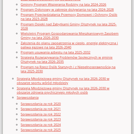
Gminny Program Wspierania Rodziny na lata 2024-2026
Program Osłonowy w zakresie dożywiania na lata 2024-2028
Program Przeciwdziałania Przemocy Domowej i Ochrony Osób
na lata 2023-2028
Program Opieki nad Zabytkami Gminy Olsztynek na lata 2025-
2028
Wieloletni Program Gospodarowania Mieszkaniowym Zasobem
Gminy na lata 2026-2030
Założenia do planu zaopatrzenia w ciepło, energię elektryczna i
paliwa gazowe na lata 2026-2040
Program usuwania azbestu na lata 2025-2032
Strategia Rozwiązywania Problemów Społecznych w gminie
Olsztynek na lata 2026-2035
Program na Rzecz Osób Starszych i z Niepełnosprawnością na
lata 2025-2030
Strategia Młodzieżowa gminy Olsztynek na lata 2026-2030 w
obszarze sportu wśród młodzieży
Strategia Młodzieżowa gminy Olsztynek na lata 2026-2030 w
obszarze zdrowia psychicznego młodych osób
Sprawozdania
Sprawozdania za rok 2020
Sprawozdania za rok 2021
Sprawozdania za rok 2022
Sprawozdania za rok 2023
Sprawozdania za rok 2024
Sprawozdania za rok 2025