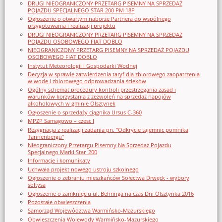
DRUGI NIEOGRANICZONY PRZETARG PISEMNY NA SPRZEDAŻ
POJAZDU SPECJALNEGO STAR 200 PM 18P
Ogłoszenie o otwartym naborze Partnera do wspólnego
przygotowania i realizacji projektu
DRUGI NIEOGRANICZONY PRZETARG PISEMNY NA SPRZEDAŻ
POJAZDU OSOBOWEGO FIAT DOBLO
NIEOGRANICZONY PRZETARG PISEMNY NA SPRZEDAŻ POJAZDU
OSOBOWEGO FIAT DOBLO
Instytut Meteorologii i Gospodarki Wodnej
Decyzja w sprawie zatwierdzenia taryf dla zbiorowego zaopatrzenia
w wodę i zbiorowego odprowadzania ścieków
Ogólny schemat procedury kontroli przestrzegania zasad i
warunków korzystania z zezwoleń na sprzedaż napojów
alkoholowych w gminie Olsztynek
Ogłoszenie o sprzedaży ciągnika Ursus C-360
MPZP Samagowo – czesc I
Rezygnacja z realizacji zadania pn. "Odkrycie tajemnic pomnika
Tannenbergu"
Nieograniczony Przetargu Pisemny Na Sprzedaż Pojazdu
Specjalnego Marki Star_200
Informacje i komunikaty
Uchwała projekt nowego ustroju szkolnego
Ogłoszenie o zebraniu mieszkańców Sołectwa Drwęck - wybory
sołtysa
Ogłoszenie o zamknięciu ul. Behringa na czas Dni Olsztynka 2016
Pozostałe obwieszczenia
Samorząd Województwa Warmińsko-Mazurskiego
Obwieszczenia Wojewody Warmińsko-Mazurskiego