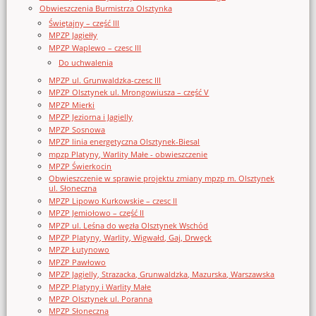
Obwieszczenia Burmistrza Olsztynka
Świętajny – część III
MPZP Jagiełły
MPZP Waplewo – czesc III
Do uchwalenia
MPZP ul. Grunwaldzka-czesc III
MPZP Olsztynek ul. Mrongowiusza – część V
MPZP Mierki
MPZP Jeziorna i Jagielly
MPZP Sosnowa
MPZP linia energetyczna Olsztynek-Biesal
mpzp Platyny, Warlity Małe - obwieszczenie
MPZP Świerkocin
Obwieszczenie w sprawie projektu zmiany mpzp m. Olsztynek
ul. Słoneczna
MPZP Lipowo Kurkowskie – czesc II
MPZP Jemiołowo – część II
MPZP ul. Leśna do węzła Olsztynek Wschód
MPZP Platyny, Warlity, Wigwałd, Gaj, Drwęck
MPZP Łutynowo
MPZP Pawłowo
MPZP Jagielly, Strazacka, Grunwaldzka, Mazurska, Warszawska
MPZP Platyny i Warlity Małe
MPZP Olsztynek ul. Poranna
MPZP Słoneczna