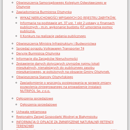
Obwieszczenia Samorządowego Kolegium Odwoławczego w
Olsztynie
Zawiadomienia Burmistrza Olsztynka
WYKAZ NIERUCHOMOŚCI WPISANYCH DO REJESTRU ZABYTKÓW.
Informacja na podstawie art. 37 ust. 1 pkt 2 ustawy o finansach
publicznych - m.in. wykonanie budżetu JST umorzenia pomoc
publiczna.
II Konkurs na realizację zadania publicznego
Obwieszczenia Ministra Infrastruktury i Budwonictwa
Sprzedaż pojazdu Volkswagen Transporter T4
Decyzje Burmistrza Olsztynka
Informacje dla Zarządców Nieruchomości
Zestawienie danych dotyczących czynszów najmu lokali
mieszkalnych, nienależących do publicznego zasobu
mieszkaniowego, w położonych na obszarze Gminy Olsztynek.
Obwieszczenia Starosty Olsztyńskiego
Zawiadomienie o wszczęciu postępowania w sprawie zmiany
pozwolenia zintegrowanego na prowadzenie instalacji
NUTRIPOL Sp. z o.o.
Ogłoszenia sprzedażowe
Ogłoszenia sprzedażowe
Uchwała reklamowa
Regionalny Zarząd Gospodarki Wodnej w Białymstoku
INFORMACJA O OPŁACIE ZA ZMNIEJSZENIE NATURALNEJ RETENCJI
TERENOWEJ