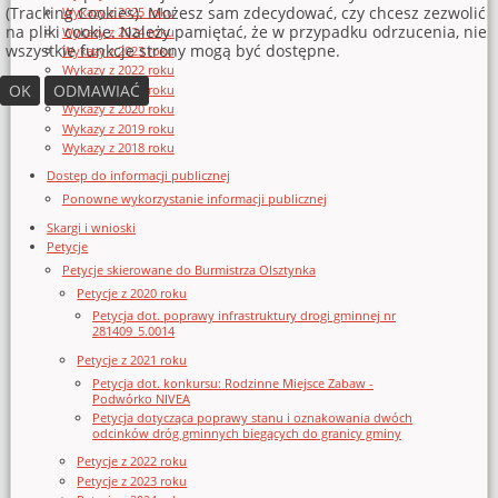
(Tracking Cookies). Możesz sam zdecydować, czy chcesz zezwolić
Wykazy z 2025 roku
na pliki cookie. Należy pamiętać, że w przypadku odrzucenia, nie
Wykazy z 2024 roku
wszystkie funkcje strony mogą być dostępne.
Wykazy z 2023 roku
Wykazy z 2022 roku
OK
ODMAWIAĆ
Wykazy z 2021 roku
Wykazy z 2020 roku
Wykazy z 2019 roku
Wykazy z 2018 roku
Dostęp do informacji publicznej
Ponowne wykorzystanie informacji publicznej
Skargi i wnioski
Petycje
Petycje skierowane do Burmistrza Olsztynka
Petycje z 2020 roku
Petycja dot. poprawy infrastruktury drogi gminnej nr
281409_5.0014
Petycje z 2021 roku
Petycja dot. konkursu: Rodzinne Miejsce Zabaw -
Podwórko NIVEA
Petycja dotycząca poprawy stanu i oznakowania dwóch
odcinków dróg gminnych biegących do granicy gminy
Petycje z 2022 roku
Petycje z 2023 roku