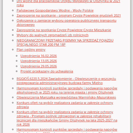
Dni wolne dla pracowników Urzędu Miejskiego w Olsztynku w 2021
roku
Państwowe Gospodarstwo Wodne - Wody Polskie
Zaproszenie na spotkanie - program Czyste Powietrze grudzień 2021
Ogłoszenie o zamiarze wyboru operatora publicznego transportu
zbiorowego
Zaproszenie na spotkania Czyste Powietrze Czyste Mieszkanie
Wybory do walnych zgromadzeń izb rolniczych
NIEOGRANICZONY PRZETARG PISEMNY NA SPRZEDAŻ POJAZDU
SPECJALNEGO STAR 200 PM 18P
Plan ogólny gminy
Uzgodnienia 16.02.2026
Uzgodnienia 13.05.2026
Uzgodnienia 29.05.2026
Projekt przekazany do uchwalenia
RGGIOŚ.6220.5.2024 Zawiadomienie - Obwieszczenie o wszczęciu
postępowania administracyjnego budowa farmy Mielno
Harmonogram kontroli punktów sprzedaży i podawania napojów
alkoholowych w 2025 roku na terenie miasta i gminy Olsztynek
Obwieszczenia Marszałka województwa Warmińsko-Mazurskiego
Konkurs ofert na wybór realizatora zadania w zakresie ochrony
zdrowia
Konkurs ofert na wybór realizatora zadania w zakresie ochrony
zdrowia - Program polityki zdrowotnej w zakresie rehabilitacji
leczniczej dla mieszkańców Gminy Olsztynek na lata 2025-2027 na
rok 2026
Harmonogram kontroli punktów sprzedaży i podawania napojów