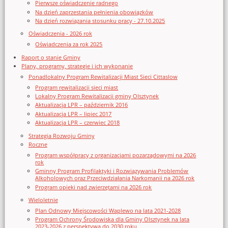
Pierwsze oświadczenie radnego
Na dzień zaprzestania pełnienia obowiązków
Na dzień rozwiązania stosunku pracy - 27.10.2025
Oświadczenia - 2026 rok
Oświadczenia za rok 2025
Raport o stanie Gminy
Plany, programy, strategie i ich wykonanie
Ponadlokalny Program Rewitalizacji Miast Sieci Cittaslow
Program rewitalizacji sieci miast
Lokalny Program Rewitalizacji gminy Olsztynek
Aktualizacja LPR – październik 2016
Aktualizacja LPR – lipiec 2017
Aktualizacja LPR – czerwiec 2018
Strategia Rozwoju Gminy
Roczne
Program współpracy z organizacjami pozarządowymi na 2026
rok
Gminny Program Profilaktyki i Rozwiązywania Problemów
Alkoholowych oraz Przeciwdziałania Narkomanii na 2026 rok
Program opieki nad zwierzętami na 2026 rok
Wieloletnie
Plan Odnowy Miejscowości Waplewo na lata 2021-2028
Program Ochrony Środowiska dla Gminy Olsztynek na lata
2023-2026 z perspektywą do 2030 roku