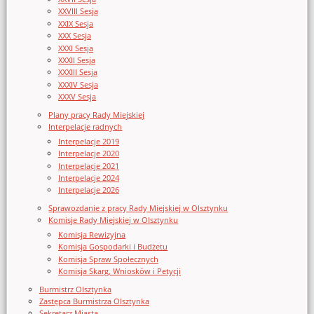
XXVIII Sesja
XXIX Sesja
XXX Sesja
XXXI Sesja
XXXII Sesja
XXXIII Sesja
XXXIV Sesja
XXXV Sesja
Plany pracy Rady Miejskiej
Interpelacje radnych
Interpelacje 2019
Interpelacje 2020
Interpelacje 2021
Interpelacje 2024
Interpelacje 2026
Sprawozdanie z pracy Rady Miejskiej w Olsztynku
Komisje Rady Miejskiej w Olsztynku
Komisja Rewizyjna
Komisja Gospodarki i Budżetu
Komisja Spraw Społecznych
Komisja Skarg, Wniosków i Petycji
Burmistrz Olsztynka
Zastępca Burmistrza Olsztynka
Sekretarz Miasta