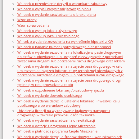
Wniosek o przeniesienie decyzji o warunkach zabudowy
Wniosek o wypis i wyrys z miejscowego planu
Wniosek o wydanie zaświadczenia o braku planu
Wzor_oferty
Wzor_sprawozdania
Wniosek o wykup lokalu użytkowego
Wniosek o wykup lokalu mieszkalnego
Wnisek o wydanie zezwolenia na wykreślenie hipoteki z KW
Wniosek o nadanie numeru porządkowego nieruchomości
Wniosek o wydanie zezwolenia na lokalizację w pasie drogowym
obiektów budowlanych lub urządzeń niezwiązanych z potrzebami
zarządzania drogami lub potrzebami ruchu drogowego oraz reklam
Wniosek o wydanie zezwolenia na zajęcie pasa drogowego w celu
umieszczenia urządzeń infrastruktury technicznej niezwiązanych z
potrzebami zarządzania drogami lub potrzebami ruchu drogowego
Wniosek o wydanie zezwolenia na zajęcie pasa drogowego drogi
gminnej w celu prowadzenia robót
Wniosek o uzgodnienie lokalizacji/przebudowy zjazdu
Wniosek o wydanie dowodu osobistego
Wniosek o wydanie decyzji o ustalenie lokalizacji inwestycji celu
publicznego albo warunków zabudowy
Udzielenia licencji na wykonywanie krajowego transportu
drogowego w zakresie przewozu osób taksówką
Wniosek o wydanie zaświadczenia o rewitalizacji
Wniosek o dotację z programu Ciepłe Mieszkanie
Wniosek o płatność z programu Ciepłe Mieszkanie
Wniosek o wydanie decyzji o środowiskowych uwarunkowaniach