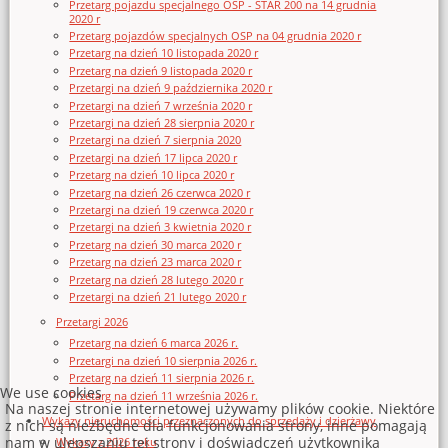
Przetarg pojazdu specjalnego OSP - STAR 200 na 14 grudnia
2020 r
Przetarg pojazdów specjalnych OSP na 04 grudnia 2020 r
Przetarg na dzień 10 listopada 2020 r
Przetarg na dzień 9 listopada 2020 r
Przetargi na dzień 9 października 2020 r
Przetargi na dzień 7 września 2020 r
Przetargi na dzień 28 sierpnia 2020 r
Przetargi na dzień 7 sierpnia 2020
Przetargi na dzień 17 lipca 2020 r
Przetarg na dzień 10 lipca 2020 r
Przetarg na dzień 26 czerwca 2020 r
Przetargi na dzień 19 czerwca 2020 r
Przetargi na dzień 3 kwietnia 2020 r
Przetarg na dzień 30 marca 2020 r
Przetarg na dzień 23 marca 2020 r
Przetarg na dzień 28 lutego 2020 r
Przetargi na dzień 21 lutego 2020 r
Przetargi 2026
Przetarg na dzień 6 marca 2026 r.
Przetargi na dzień 10 sierpnia 2026 r.
Przetarg na dzień 11 sierpnia 2026 r.
We use cookies
Przetarg na dzień 11 września 2026 r.
Na naszej stronie internetowej używamy plików cookie. Niektóre
Wykazy nieruchomości przeznaczonych do sprzedaży i dzierżawy
z nich są niezbędne dla funkcjonowania strony, inne pomagają
nam w ulepszaniu tej strony i doświadczeń użytkownika
Wykazy z 2026 roku