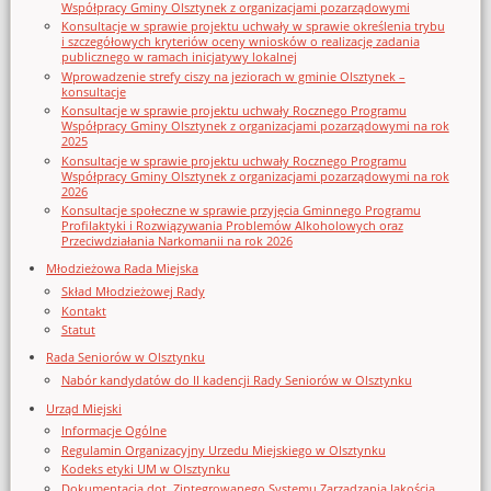
Współpracy Gminy Olsztynek z organizacjami pozarządowymi
Konsultacje w sprawie projektu uchwały w sprawie określenia trybu
i szczegółowych kryteriów oceny wniosków o realizację zadania
publicznego w ramach inicjatywy lokalnej
Wprowadzenie strefy ciszy na jeziorach w gminie Olsztynek –
konsultacje
Konsultacje w sprawie projektu uchwały Rocznego Programu
Współpracy Gminy Olsztynek z organizacjami pozarządowymi na rok
2025
Konsultacje w sprawie projektu uchwały Rocznego Programu
Współpracy Gminy Olsztynek z organizacjami pozarządowymi na rok
2026
Konsultacje społeczne w sprawie przyjęcia Gminnego Programu
Profilaktyki i Rozwiązywania Problemów Alkoholowych oraz
Przeciwdziałania Narkomanii na rok 2026
Młodzieżowa Rada Miejska
Skład Młodzieżowej Rady
Kontakt
Statut
Rada Seniorów w Olsztynku
Nabór kandydatów do II kadencji Rady Seniorów w Olsztynku
Urząd Miejski
Informacje Ogólne
Regulamin Organizacyjny Urzedu Miejskiego w Olsztynku
Kodeks etyki UM w Olsztynku
Dokumentacja dot. Zintegrowanego Systemu Zarządzania Jakością