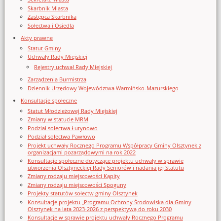
Skarbnik Miasta
Zastępca Skarbnika
Sołectwa i Osiedla
Akty prawne
Statut Gminy
Uchwały Rady Miejskiej
Rejestry uchwał Rady Miejskiej
Zarządzenia Burmistrza
Dziennik Urzędowy Województwa Warmińsko-Mazurskiego
Konsultacje społeczne
Statut Młodzieżowej Rady Miejskiej
Zmiany w statucie MRM
Podział sołectwa Łutynowo
Podział sołectwa Pawłowo
Projekt uchwały Rocznego Programu Współpracy Gminy Olsztynek z
organizacjami pozarządowymi na rok 2022
Konsultacje społeczne dotyczące projektu uchwały w sprawie
utworzenia Olsztyneckiej Rady Seniorów i nadania jej Statutu
Zmiany rodzaju miejscowości Kąpity
Zmiany rodzaju miejscowości Spoguny
Projekty statutów sołectw gminy Olsztynek
Konsultacje projektu „Programu Ochrony Środowiska dla Gminy
Olsztynek na lata 2023-2026 z perspektywą do roku 2030
Konsultacje w sprawie projektu uchwały Rocznego Programu