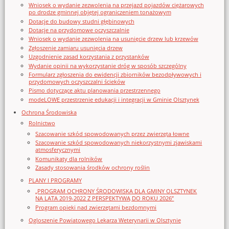
Wniosek o wydanie zezwolenia na przejazd pojazdów ciężarowych
po drodze gminnej objętej ograniczeniem tonażowym
Dotacje do budowy studni głębinowych
Dotacje na przydomowe oczyszczalnie
Wniosek o wydanie zezwolenia na usunięcie drzew lub krzewów
Zgłoszenie zamiaru usunięcia drzew
Uzgodnienie zasad korzystania z przystanków
Wydanie opinii na wykorzystanie dróg w sposób szczególny
Formularz zgłoszenia do ewidencji zbiorników bezodpływowych i
przydomowych oczyszczalni ścieków
Pismo dotyczące aktu planowania przestrzennego
modeLOWE przestrzenie edukacji i integracji w Gminie Olsztynek
Ochrona Środowiska
Rolnictwo
Szacowanie szkód spowodowanych przez zwierzęta łowne
Szacowanie szkód spowodowanych niekorzystnymi zjawiskami
atmosferycznymi
Komunikaty dla rolników
Zasady stosowania środków ochrony roślin
PLANY I PROGRAMY
„PROGRAM OCHRONY ŚRODOWISKA DLA GMINY OLSZTYNEK
NA LATA 2019-2022 Z PERSPEKTYWĄ DO ROKU 2026”
Program opieki nad zwierzętami bezdomnymi
Ogloszenie Powiatowego Lekarza Weterynarii w Olsztynie