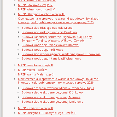
MPZP Witramowo – część IV
MPZP Pawłowo – część IV
MPZP Witramowo – część V
MPZP Olsztynek Wschód – część III
Obwieszczenia w sprawach o warunki zabudowy i lokalizacji
inwestycji celu publicznego – rok wszczęcia sprawy 2025
Budowa sieci niskiego napięcia Mierki
Budowa sieci niskiego napięcia Pawłowo
Budowa kanalizacji sanitarnej Elgnówko, Gaj, Łęciny,
Świętajny, Tolejny, Wigwałd, Wilkowo, Zawady
Budowa wodociągu Waplewo-Witramowo
Budowa wodociągu Królikowo
Budowa sieci wodociągowej Swaderki-Lipowo Kurkowskie
Budowa wodociągu i kanalizacji Witramowo
MPZP Jemiołowo - część II
MPZP Mierki - część V
MPZP Warlity Małe - część I
Obwieszczenia w sprawach o warunki zabudowy i lokalizacji
inwestycji celu publicznego – rok wszczęcia sprawy 2026
Budowa drogi dla rowerów Mierki – Swaderki - Etap 1
Budowa sieci elektroenergetycznej Królikowo
Budowa sieci elektroenergetycznej Marózek
Budowa sieci elektroenergetycznej Jemiołowo
MPZP Królikowo – część II
MPZP Olsztynek ul. Daszyńskiego – część III