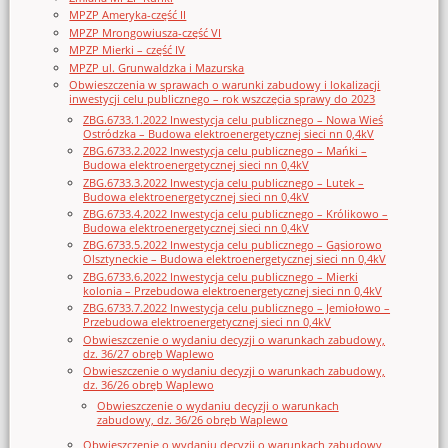
MPZP Ameryka-część II
MPZP Mrongowiusza-część VI
MPZP Mierki – część IV
MPZP ul. Grunwaldzka i Mazurska
Obwieszczenia w sprawach o warunki zabudowy i lokalizacji
inwestycji celu publicznego – rok wszczęcia sprawy do 2023
ZBG.6733.1.2022 Inwestycja celu publicznego – Nowa Wieś
Ostródzka – Budowa elektroenergetycznej sieci nn 0,4kV
ZBG.6733.2.2022 Inwestycja celu publicznego – Mańki –
Budowa elektroenergetycznej sieci nn 0,4kV
ZBG.6733.3.2022 Inwestycja celu publicznego – Lutek –
Budowa elektroenergetycznej sieci nn 0,4kV
ZBG.6733.4.2022 Inwestycja celu publicznego – Królikowo –
Budowa elektroenergetycznej sieci nn 0,4kV
ZBG.6733.5.2022 Inwestycja celu publicznego – Gąsiorowo
Olsztyneckie – Budowa elektroenergetycznej sieci nn 0,4kV
ZBG.6733.6.2022 Inwestycja celu publicznego – Mierki
kolonia – Przebudowa elektroenergetycznej sieci nn 0,4kV
ZBG.6733.7.2022 Inwestycja celu publicznego – Jemiołowo –
Przebudowa elektroenergetycznej sieci nn 0,4kV
Obwieszczenie o wydaniu decyzji o warunkach zabudowy,
dz. 36/27 obręb Waplewo
Obwieszczenie o wydaniu decyzji o warunkach zabudowy,
dz. 36/26 obręb Waplewo
Obwieszczenie o wydaniu decyzji o warunkach
zabudowy, dz. 36/26 obręb Waplewo
Obwieszczenie o wydaniu decyzji o warunkach zabudowy,