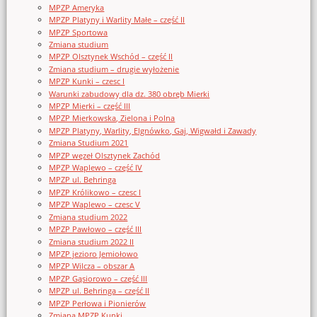
MPZP Ameryka
MPZP Platyny i Warlity Małe – część II
MPZP Sportowa
Zmiana studium
MPZP Olsztynek Wschód – część II
Zmiana studium – drugie wyłożenie
MPZP Kunki – czesc I
Warunki zabudowy dla dz. 380 obręb Mierki
MPZP Mierki – część III
MPZP Mierkowska, Zielona i Polna
MPZP Platyny, Warlity, Elgnówko, Gaj, Wigwałd i Zawady
Zmiana Studium 2021
MPZP węzeł Olsztynek Zachód
MPZP Waplewo – część IV
MPZP ul. Behringa
MPZP Królikowo – czesc I
MPZP Waplewo – czesc V
Zmiana studium 2022
MPZP Pawłowo – część III
Zmiana studium 2022 II
MPZP jezioro Jemiołowo
MPZP Wilcza – obszar A
MPZP Gąsiorowo – część III
MPZP ul. Behringa – część II
MPZP Perłowa i Pionierów
Zmiana MPZP Kunki