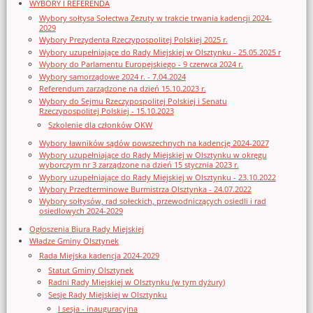
WYBORY I REFERENDA
Wybory sołtysa Sołectwa Zezuty w trakcie trwania kadencji 2024-
2029
Wybory Prezydenta Rzeczypospolitej Polskiej 2025 r.
Wybory uzupełniające do Rady Miejskiej w Olsztynku - 25.05.2025 r
Wybory do Parlamentu Europejskiego - 9 czerwca 2024 r.
Wybory samorządowe 2024 r. - 7.04.2024
Referendum zarządzone na dzień 15.10.2023 r.
Wybory do Sejmu Rzeczypospolitej Polskiej i Senatu
Rzeczypospolitej Polskiej - 15.10.2023
Szkolenie dla członków OKW
Wybory ławników sądów powszechnych na kadencję 2024-2027
Wybory uzupełniające do Rady Miejskiej w Olsztynku w okręgu
wyborczym nr 3 zarządzone na dzień 15 stycznia 2023 r.
Wybory uzupełniające do Rady Miejskiej w Olsztynku - 23.10.2022
Wybory Przedterminowe Burmistrza Olsztynka - 24.07.2022
Wybory sołtysów, rad sołeckich, przewodniczących osiedli i rad
osiedlowych 2024-2029
Ogłoszenia Biura Rady Miejskiej
Władze Gminy Olsztynek
Rada Miejska kadencja 2024-2029
Statut Gminy Olsztynek
Radni Rady Miejskiej w Olsztynku (w tym dyżury)
Sesje Rady Miejskiej w Olsztynku
I sesja - inauguracyjna