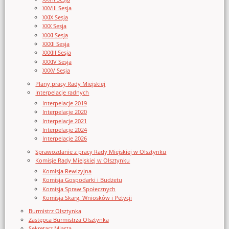
XXVIII Sesja
XXIX Sesja
XXX Sesja
XXXI Sesja
XXXII Sesja
XXXIII Sesja
XXXIV Sesja
XXXV Sesja
Plany pracy Rady Miejskiej
Interpelacje radnych
Interpelacje 2019
Interpelacje 2020
Interpelacje 2021
Interpelacje 2024
Interpelacje 2026
Sprawozdanie z pracy Rady Miejskiej w Olsztynku
Komisje Rady Miejskiej w Olsztynku
Komisja Rewizyjna
Komisja Gospodarki i Budżetu
Komisja Spraw Społecznych
Komisja Skarg, Wniosków i Petycji
Burmistrz Olsztynka
Zastępca Burmistrza Olsztynka
Sekretarz Miasta