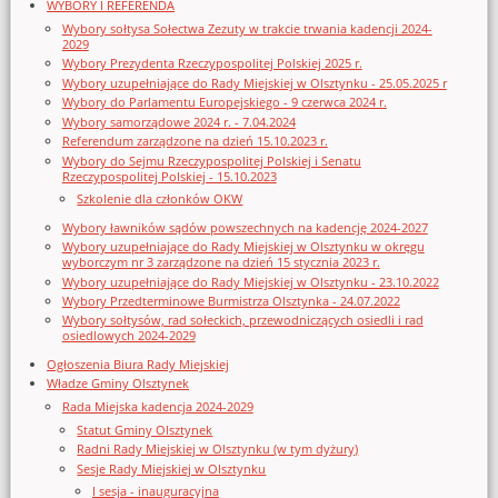
WYBORY I REFERENDA
Wybory sołtysa Sołectwa Zezuty w trakcie trwania kadencji 2024-
2029
Wybory Prezydenta Rzeczypospolitej Polskiej 2025 r.
Wybory uzupełniające do Rady Miejskiej w Olsztynku - 25.05.2025 r
Wybory do Parlamentu Europejskiego - 9 czerwca 2024 r.
Wybory samorządowe 2024 r. - 7.04.2024
Referendum zarządzone na dzień 15.10.2023 r.
Wybory do Sejmu Rzeczypospolitej Polskiej i Senatu
Rzeczypospolitej Polskiej - 15.10.2023
Szkolenie dla członków OKW
Wybory ławników sądów powszechnych na kadencję 2024-2027
Wybory uzupełniające do Rady Miejskiej w Olsztynku w okręgu
wyborczym nr 3 zarządzone na dzień 15 stycznia 2023 r.
Wybory uzupełniające do Rady Miejskiej w Olsztynku - 23.10.2022
Wybory Przedterminowe Burmistrza Olsztynka - 24.07.2022
Wybory sołtysów, rad sołeckich, przewodniczących osiedli i rad
osiedlowych 2024-2029
Ogłoszenia Biura Rady Miejskiej
Władze Gminy Olsztynek
Rada Miejska kadencja 2024-2029
Statut Gminy Olsztynek
Radni Rady Miejskiej w Olsztynku (w tym dyżury)
Sesje Rady Miejskiej w Olsztynku
I sesja - inauguracyjna