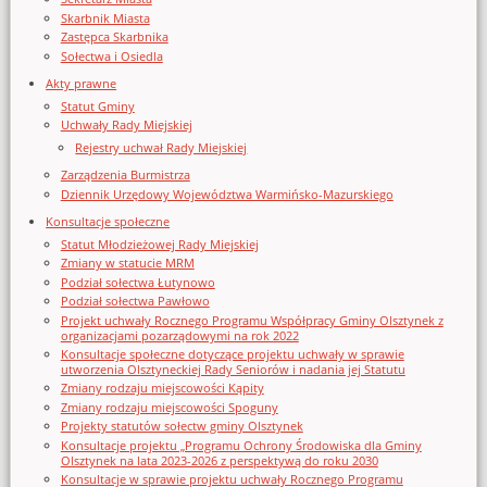
Skarbnik Miasta
Zastępca Skarbnika
Sołectwa i Osiedla
Akty prawne
Statut Gminy
Uchwały Rady Miejskiej
Rejestry uchwał Rady Miejskiej
Zarządzenia Burmistrza
Dziennik Urzędowy Województwa Warmińsko-Mazurskiego
Konsultacje społeczne
Statut Młodzieżowej Rady Miejskiej
Zmiany w statucie MRM
Podział sołectwa Łutynowo
Podział sołectwa Pawłowo
Projekt uchwały Rocznego Programu Współpracy Gminy Olsztynek z
organizacjami pozarządowymi na rok 2022
Konsultacje społeczne dotyczące projektu uchwały w sprawie
utworzenia Olsztyneckiej Rady Seniorów i nadania jej Statutu
Zmiany rodzaju miejscowości Kąpity
Zmiany rodzaju miejscowości Spoguny
Projekty statutów sołectw gminy Olsztynek
Konsultacje projektu „Programu Ochrony Środowiska dla Gminy
Olsztynek na lata 2023-2026 z perspektywą do roku 2030
Konsultacje w sprawie projektu uchwały Rocznego Programu