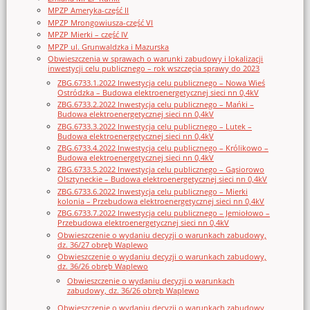
MPZP Ameryka-część II
MPZP Mrongowiusza-część VI
MPZP Mierki – część IV
MPZP ul. Grunwaldzka i Mazurska
Obwieszczenia w sprawach o warunki zabudowy i lokalizacji
inwestycji celu publicznego – rok wszczęcia sprawy do 2023
ZBG.6733.1.2022 Inwestycja celu publicznego – Nowa Wieś
Ostródzka – Budowa elektroenergetycznej sieci nn 0,4kV
ZBG.6733.2.2022 Inwestycja celu publicznego – Mańki –
Budowa elektroenergetycznej sieci nn 0,4kV
ZBG.6733.3.2022 Inwestycja celu publicznego – Lutek –
Budowa elektroenergetycznej sieci nn 0,4kV
ZBG.6733.4.2022 Inwestycja celu publicznego – Królikowo –
Budowa elektroenergetycznej sieci nn 0,4kV
ZBG.6733.5.2022 Inwestycja celu publicznego – Gąsiorowo
Olsztyneckie – Budowa elektroenergetycznej sieci nn 0,4kV
ZBG.6733.6.2022 Inwestycja celu publicznego – Mierki
kolonia – Przebudowa elektroenergetycznej sieci nn 0,4kV
ZBG.6733.7.2022 Inwestycja celu publicznego – Jemiołowo –
Przebudowa elektroenergetycznej sieci nn 0,4kV
Obwieszczenie o wydaniu decyzji o warunkach zabudowy,
dz. 36/27 obręb Waplewo
Obwieszczenie o wydaniu decyzji o warunkach zabudowy,
dz. 36/26 obręb Waplewo
Obwieszczenie o wydaniu decyzji o warunkach
zabudowy, dz. 36/26 obręb Waplewo
Obwieszczenie o wydaniu decyzji o warunkach zabudowy,