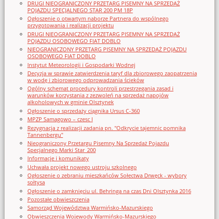
DRUGI NIEOGRANICZONY PRZETARG PISEMNY NA SPRZEDAŻ
POJAZDU SPECJALNEGO STAR 200 PM 18P
Ogłoszenie o otwartym naborze Partnera do wspólnego
przygotowania i realizacji projektu
DRUGI NIEOGRANICZONY PRZETARG PISEMNY NA SPRZEDAŻ
POJAZDU OSOBOWEGO FIAT DOBLO
NIEOGRANICZONY PRZETARG PISEMNY NA SPRZEDAŻ POJAZDU
OSOBOWEGO FIAT DOBLO
Instytut Meteorologii i Gospodarki Wodnej
Decyzja w sprawie zatwierdzenia taryf dla zbiorowego zaopatrzenia
w wodę i zbiorowego odprowadzania ścieków
Ogólny schemat procedury kontroli przestrzegania zasad i
warunków korzystania z zezwoleń na sprzedaż napojów
alkoholowych w gminie Olsztynek
Ogłoszenie o sprzedaży ciągnika Ursus C-360
MPZP Samagowo – czesc I
Rezygnacja z realizacji zadania pn. "Odkrycie tajemnic pomnika
Tannenbergu"
Nieograniczony Przetargu Pisemny Na Sprzedaż Pojazdu
Specjalnego Marki Star_200
Informacje i komunikaty
Uchwała projekt nowego ustroju szkolnego
Ogłoszenie o zebraniu mieszkańców Sołectwa Drwęck - wybory
sołtysa
Ogłoszenie o zamknięciu ul. Behringa na czas Dni Olsztynka 2016
Pozostałe obwieszczenia
Samorząd Województwa Warmińsko-Mazurskiego
Obwieszczenia Wojewody Warmińsko-Mazurskiego