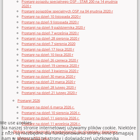
Przetarg pojazdu specjalnego OSP - STAR 200 na 14 grudnia
2020 r
Przetarg pojazdów specjalnych OSP na 04 grudnia 2020 r
Przetarg na dzień 10 listopada 2020 r
Przetarg na dzień 9 listopada 2020 r
Przetargi na dzień 9 października 2020 r
Przetargi na dzień 7 września 2020 r
Przetargi na dzień 28 sierpnia 2020 r
Przetargi na dzień 7 sierpnia 2020
Przetargi na dzień 17 lipca 2020 r
Przetarg na dzień 10 lipca 2020 r
Przetarg na dzień 26 czerwca 2020 r
Przetargi na dzień 19 czerwca 2020 r
Przetargi na dzień 3 kwietnia 2020 r
Przetarg na dzień 30 marca 2020 r
Przetarg na dzień 23 marca 2020 r
Przetarg na dzień 28 lutego 2020 r
Przetargi na dzień 21 lutego 2020 r
Przetargi 2026
Przetarg na dzień 6 marca 2026 r.
Przetargi na dzień 10 sierpnia 2026 r.
Przetarg na dzień 11 sierpnia 2026 r.
We use cookies
Przetarg na dzień 11 września 2026 r.
Na naszej stronie internetowej używamy plików cookie. Niektóre
Wykazy nieruchomości przeznaczonych do sprzedaży i dzierżawy
z nich są niezbędne dla funkcjonowania strony, inne pomagają
nam w ulepszaniu tej strony i doświadczeń użytkownika
Wykazy z 2026 roku