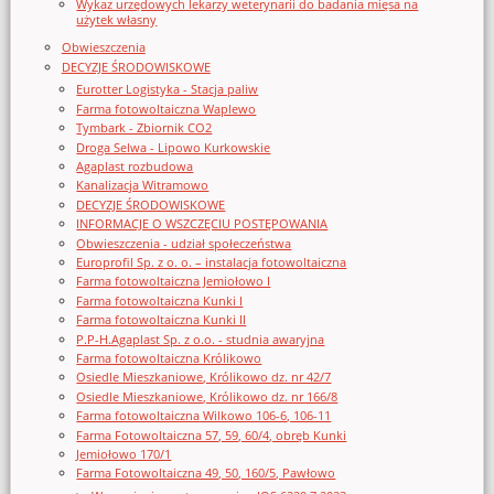
Wykaz urzędowych lekarzy weterynarii do badania mięsa na
użytek własny
Obwieszczenia
DECYZJE ŚRODOWISKOWE
Eurotter Logistyka - Stacja paliw
Farma fotowoltaiczna Waplewo
Tymbark - Zbiornik CO2
Droga Selwa - Lipowo Kurkowskie
Agaplast rozbudowa
Kanalizacja Witramowo
DECYZJE ŚRODOWISKOWE
INFORMACJE O WSZCZĘCIU POSTĘPOWANIA
Obwieszczenia - udział społeczeństwa
Europrofil Sp. z o. o. – instalacja fotowoltaiczna
Farma fotowoltaiczna Jemiołowo I
Farma fotowoltaiczna Kunki I
Farma fotowoltaiczna Kunki II
P.P-H.Agaplast Sp. z o.o. - studnia awaryjna
Farma fotowoltaiczna Królikowo
Osiedle Mieszkaniowe, Królikowo dz. nr 42/7
Osiedle Mieszkaniowe, Królikowo dz. nr 166/8
Farma fotowoltaiczna Wilkowo 106-6, 106-11
Farma Fotowoltaiczna 57, 59, 60/4, obręb Kunki
Jemiołowo 170/1
Farma Fotowoltaiczna 49, 50, 160/5, Pawłowo