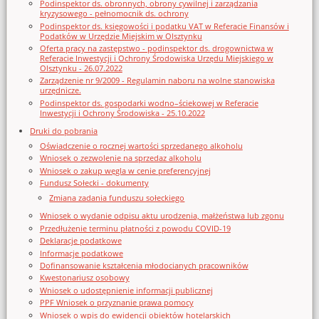
Podinspektor ds. obronnych, obrony cywilnej i zarządzania
kryzysowego - pełnomocnik ds. ochrony
Podinspektor ds. księgowości i podatku VAT w Referacie Finansów i
Podatków w Urzędzie Miejskim w Olsztynku
Oferta pracy na zastępstwo - podinspektor ds. drogownictwa w
Referacie Inwestycji i Ochrony Środowiska Urzędu Miejskiego w
Olsztynku - 26.07.2022
Zarządzenie nr 9/2009 - Regulamin naboru na wolne stanowiska
urzędnicze.
Podinspektor ds. gospodarki wodno–ściekowej w Referacie
Inwestycji i Ochrony Środowiska - 25.10.2022
Druki do pobrania
Oświadczenie o rocznej wartości sprzedanego alkoholu
Wniosek o zezwolenie na sprzedaz alkoholu
Wniosek o zakup węgla w cenie preferencyjnej
Fundusz Sołecki - dokumenty
Zmiana zadania funduszu sołeckiego
Wniosek o wydanie odpisu aktu urodzenia, małżeństwa lub zgonu
Przedłużenie terminu płatności z powodu COVID-19
Deklaracje podatkowe
Informacje podatkowe
Dofinansowanie kształcenia młodocianych pracowników
Kwestonariusz osobowy
Wniosek o udostępnienie informacji publicznej
PPF Wniosek o przyznanie prawa pomocy
Wniosek o wpis do ewidencji obiektów hotelarskich