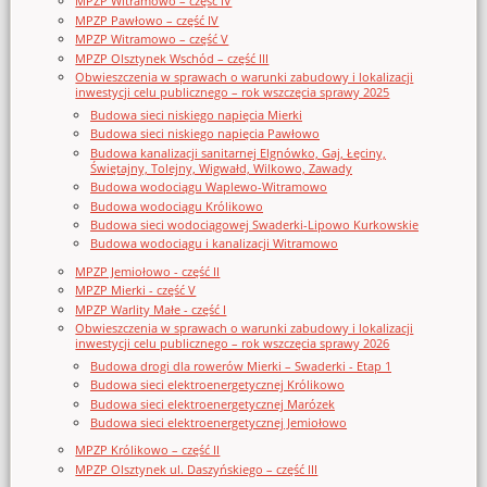
MPZP Witramowo – część IV
MPZP Pawłowo – część IV
MPZP Witramowo – część V
MPZP Olsztynek Wschód – część III
Obwieszczenia w sprawach o warunki zabudowy i lokalizacji
inwestycji celu publicznego – rok wszczęcia sprawy 2025
Budowa sieci niskiego napięcia Mierki
Budowa sieci niskiego napięcia Pawłowo
Budowa kanalizacji sanitarnej Elgnówko, Gaj, Łęciny,
Świętajny, Tolejny, Wigwałd, Wilkowo, Zawady
Budowa wodociągu Waplewo-Witramowo
Budowa wodociągu Królikowo
Budowa sieci wodociągowej Swaderki-Lipowo Kurkowskie
Budowa wodociągu i kanalizacji Witramowo
MPZP Jemiołowo - część II
MPZP Mierki - część V
MPZP Warlity Małe - część I
Obwieszczenia w sprawach o warunki zabudowy i lokalizacji
inwestycji celu publicznego – rok wszczęcia sprawy 2026
Budowa drogi dla rowerów Mierki – Swaderki - Etap 1
Budowa sieci elektroenergetycznej Królikowo
Budowa sieci elektroenergetycznej Marózek
Budowa sieci elektroenergetycznej Jemiołowo
MPZP Królikowo – część II
MPZP Olsztynek ul. Daszyńskiego – część III