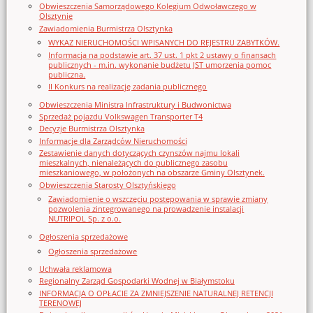
Obwieszczenia Samorządowego Kolegium Odwoławczego w
Olsztynie
Zawiadomienia Burmistrza Olsztynka
WYKAZ NIERUCHOMOŚCI WPISANYCH DO REJESTRU ZABYTKÓW.
Informacja na podstawie art. 37 ust. 1 pkt 2 ustawy o finansach
publicznych - m.in. wykonanie budżetu JST umorzenia pomoc
publiczna.
II Konkurs na realizację zadania publicznego
Obwieszczenia Ministra Infrastruktury i Budwonictwa
Sprzedaż pojazdu Volkswagen Transporter T4
Decyzje Burmistrza Olsztynka
Informacje dla Zarządców Nieruchomości
Zestawienie danych dotyczących czynszów najmu lokali
mieszkalnych, nienależących do publicznego zasobu
mieszkaniowego, w położonych na obszarze Gminy Olsztynek.
Obwieszczenia Starosty Olsztyńskiego
Zawiadomienie o wszczęciu postępowania w sprawie zmiany
pozwolenia zintegrowanego na prowadzenie instalacji
NUTRIPOL Sp. z o.o.
Ogłoszenia sprzedażowe
Ogłoszenia sprzedażowe
Uchwała reklamowa
Regionalny Zarząd Gospodarki Wodnej w Białymstoku
INFORMACJA O OPŁACIE ZA ZMNIEJSZENIE NATURALNEJ RETENCJI
TERENOWEJ