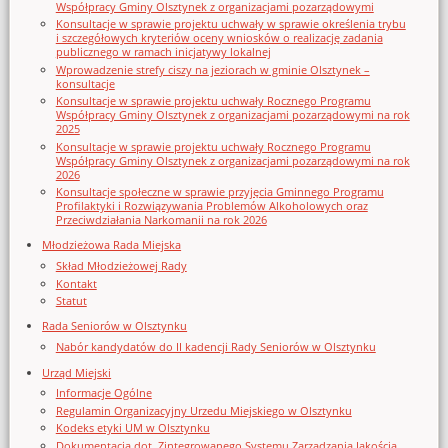
Współpracy Gminy Olsztynek z organizacjami pozarządowymi
Konsultacje w sprawie projektu uchwały w sprawie określenia trybu
i szczegółowych kryteriów oceny wniosków o realizację zadania
publicznego w ramach inicjatywy lokalnej
Wprowadzenie strefy ciszy na jeziorach w gminie Olsztynek –
konsultacje
Konsultacje w sprawie projektu uchwały Rocznego Programu
Współpracy Gminy Olsztynek z organizacjami pozarządowymi na rok
2025
Konsultacje w sprawie projektu uchwały Rocznego Programu
Współpracy Gminy Olsztynek z organizacjami pozarządowymi na rok
2026
Konsultacje społeczne w sprawie przyjęcia Gminnego Programu
Profilaktyki i Rozwiązywania Problemów Alkoholowych oraz
Przeciwdziałania Narkomanii na rok 2026
Młodzieżowa Rada Miejska
Skład Młodzieżowej Rady
Kontakt
Statut
Rada Seniorów w Olsztynku
Nabór kandydatów do II kadencji Rady Seniorów w Olsztynku
Urząd Miejski
Informacje Ogólne
Regulamin Organizacyjny Urzedu Miejskiego w Olsztynku
Kodeks etyki UM w Olsztynku
Dokumentacja dot. Zintegrowanego Systemu Zarządzania Jakością