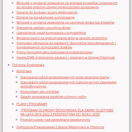
Wniosek o wydanie zezwolenia na przejazd pojazdów ciężarowych
po drodze gminnej objętej ograniczeniem tonażowym
Dotacje do budowy studni głębinowych
Dotacje na przydomowe oczyszczalnie
Wniosek o wydanie zezwolenia na usunięcie drzew lub krzewów
Zgłoszenie zamiaru usunięcia drzew
Uzgodnienie zasad korzystania z przystanków
Wydanie opinii na wykorzystanie dróg w sposób szczególny
Formularz zgłoszenia do ewidencji zbiorników bezodpływowych i
przydomowych oczyszczalni ścieków
Pismo dotyczące aktu planowania przestrzennego
modeLOWE przestrzenie edukacji i integracji w Gminie Olsztynek
Ochrona Środowiska
Rolnictwo
Szacowanie szkód spowodowanych przez zwierzęta łowne
Szacowanie szkód spowodowanych niekorzystnymi zjawiskami
atmosferycznymi
Komunikaty dla rolników
Zasady stosowania środków ochrony roślin
PLANY I PROGRAMY
„PROGRAM OCHRONY ŚRODOWISKA DLA GMINY OLSZTYNEK
NA LATA 2019-2022 Z PERSPEKTYWĄ DO ROKU 2026”
Program opieki nad zwierzętami bezdomnymi
Ogloszenie Powiatowego Lekarza Weterynarii w Olsztynie