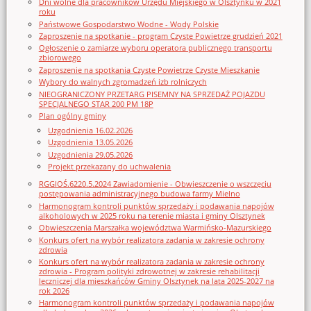
Dni wolne dla pracowników Urzędu Miejskiego w Olsztynku w 2021
roku
Państwowe Gospodarstwo Wodne - Wody Polskie
Zaproszenie na spotkanie - program Czyste Powietrze grudzień 2021
Ogłoszenie o zamiarze wyboru operatora publicznego transportu
zbiorowego
Zaproszenie na spotkania Czyste Powietrze Czyste Mieszkanie
Wybory do walnych zgromadzeń izb rolniczych
NIEOGRANICZONY PRZETARG PISEMNY NA SPRZEDAŻ POJAZDU
SPECJALNEGO STAR 200 PM 18P
Plan ogólny gminy
Uzgodnienia 16.02.2026
Uzgodnienia 13.05.2026
Uzgodnienia 29.05.2026
Projekt przekazany do uchwalenia
RGGIOŚ.6220.5.2024 Zawiadomienie - Obwieszczenie o wszczęciu
postępowania administracyjnego budowa farmy Mielno
Harmonogram kontroli punktów sprzedaży i podawania napojów
alkoholowych w 2025 roku na terenie miasta i gminy Olsztynek
Obwieszczenia Marszałka województwa Warmińsko-Mazurskiego
Konkurs ofert na wybór realizatora zadania w zakresie ochrony
zdrowia
Konkurs ofert na wybór realizatora zadania w zakresie ochrony
zdrowia - Program polityki zdrowotnej w zakresie rehabilitacji
leczniczej dla mieszkańców Gminy Olsztynek na lata 2025-2027 na
rok 2026
Harmonogram kontroli punktów sprzedaży i podawania napojów