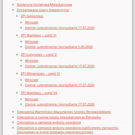
Społeczna Inicjatywa Mieszkaniowa
Zintegrowane plany inwestycyjne
ZPI Gąsiorowo
Wniosek
Opinie, uzgodnienia i konsultacje 17.07.2026
ZPI Waplewo – część VI
Wniosek
Opinie, uzgodnienia i konsultacje 5.06.2026
ZPI Łutynowo – część II
Wniosek
Opinie, uzgodnienia i konsultacje 17.07.2026
ZPI Witramowo – część VI
Wniosek
Opinie, uzgodnienia i konsultacje 17.07.2026
ZPI Waplewo – część VII
Wniosek
Opinie, uzgodnienia i konsultacje 17.07.2026
Ogłoszenia Warmińsko-Mazurskiego Urzędu Wojewódzkiego
Ogłoszenie o najmie lokalu mieszkalnego w Elgnówku
Ogłoszenie o zamiarze wyboru operatora
Ogłoszenie o zamiarze wyboru operatora publicznego transportu
zbiorowego w trybie przetargu nieograniczonego