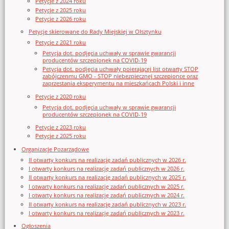
Petycje z 2024 roku
Petycje z 2025 roku
Petycje z 2026 roku
Petycje skierowane do Rady Miejskiej w Olsztynku
Petycje z 2021 roku
Petycja dot. podjęcia uchwały w sprawie gwarancji
producentów szczepionek na COVID-19
Petycja dot. podjęcia uchwały poierającej list otwarty STOP
zabójczenmu GMO - STOP niebezpiecznej szczepionce oraz
zaprzestania eksperymentu na mieszkańcach Polski i inne
Petycje z 2020 roku
Petycja dot. podjęcia uchwały w sprawie gwarancji
producentów szczepionek na COVID-19
Petycje z 2023 roku
Petycje z 2025 roku
Organizacje Pozarządowe
II otwarty konkurs na realizację zadań publicznych w 2026 r.
I otwarty konkurs na realizację zadań publicznych w 2026 r.
II otwarty konkurs na realizację zadań publicznych w 2025 r.
I otwarty konkurs na realizację zadań publicznych w 2025 r.
I otwarty konkurs na realizację zadań publicznych w 2024 r.
II otwarty konkurs na realizację zadań publicznych w 2023 r.
I otwarty konkurs na realizację zadań publicznych w 2023 r.
Ogłoszenia