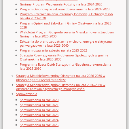
Gminny Program Wspierania Rodziny na lata 2024-2026
Program Osłonowy w zakresie dożywiania na lata 2024-2028
Program Przeciwdziałania Przemocy Domowej i Ochrony Osób
na lata 2023-2028
Program Opieki nad Zabytkami Gminy Olsztynek na lata 2025-
2028
Wieloletni Program Gospodarowania Mieszkaniowym Zasobem
Gminy na lata 2026-2030
Założenia do planu zaopatrzenia w ciepło, energię elektryczna i
paliwa gazowe na lata 2026-2040
Program usuwania azbestu na lata 2025-2032
Strategia Rozwiązywania Problemów Społecznych w gminie
Olsztynek na lata 2026-2035
Program na Rzecz Osób Starszych i z Niepełnosprawnością na
lata 2025-2030
Strategia Młodzieżowa gminy Olsztynek na lata 2026-2030 w
obszarze sportu wśród młodzieży
Strategia Młodzieżowa gminy Olsztynek na lata 2026-2030 w
obszarze zdrowia psychicznego młodych osób
Sprawozdania
Sprawozdania za rok 2020
Sprawozdania za rok 2021
Sprawozdania za rok 2022
Sprawozdania za rok 2023
Sprawozdania za rok 2024
Sprawozdania za rok 2025