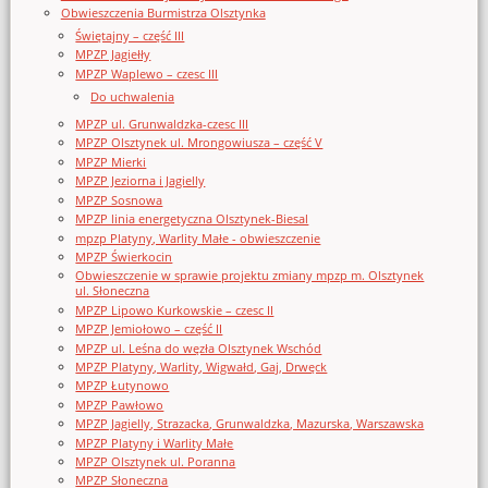
Obwieszczenia Burmistrza Olsztynka
Świętajny – część III
MPZP Jagiełły
MPZP Waplewo – czesc III
Do uchwalenia
MPZP ul. Grunwaldzka-czesc III
MPZP Olsztynek ul. Mrongowiusza – część V
MPZP Mierki
MPZP Jeziorna i Jagielly
MPZP Sosnowa
MPZP linia energetyczna Olsztynek-Biesal
mpzp Platyny, Warlity Małe - obwieszczenie
MPZP Świerkocin
Obwieszczenie w sprawie projektu zmiany mpzp m. Olsztynek
ul. Słoneczna
MPZP Lipowo Kurkowskie – czesc II
MPZP Jemiołowo – część II
MPZP ul. Leśna do węzła Olsztynek Wschód
MPZP Platyny, Warlity, Wigwałd, Gaj, Drwęck
MPZP Łutynowo
MPZP Pawłowo
MPZP Jagielly, Strazacka, Grunwaldzka, Mazurska, Warszawska
MPZP Platyny i Warlity Małe
MPZP Olsztynek ul. Poranna
MPZP Słoneczna