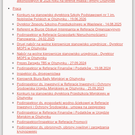
alkoholowych w 2026 roku na terenie miasta i gminy Olsztynek
Praca
Konkurs na stanowisko dyrektora Szkoły Podstawowej nr 1 im.
Noblistów Polskich w Olsztynku - 19.06.2026
Dyrektor Zespołu Szkolno-Przedszkolnego w Waplewie - 14.08.2025
Referent w Biurze Obsługi Interesanta w Referacie Organizacyjnym
Podinspektor w Referacie Gospodarki Nieruchomościami i
Planowania - 24.02.2025
Drugi nabór na wolne kierownicze stanowisko urzędnicze - Dyrektor
MOPS w Olsztynku
Nabór na wolne kierownicze stanowisko urzędnicze - Dyrektor
MOPS w Olsztynku
Prezes Zarządu TBS w Olsztynku - 27.09.2024
Podinspektor w Referacie Finansów i Podatków - 19.08.2024
Inspektor ds. drogownictwa
Kierownik Biura Rady Miejskiej w Olsztynku
Podinspektor ds. inwestycji w Referacie Inwestycji i Ochrony
Środowiska Urzędu Miejskiego w Olsztynku - 25.09.2023
Konkurs na stanowisko dyrektora Przedszkola Miejskiego w
Olsztynku
Podinspektor ds. gospodarki wodno-ściekowej w Referacie
Inwestycji i Ochrony Środowiska - umowa na zastępstwo
Podinspektor w Referacie Finansów i Podatków w Urzędzie
Miejskim w Olsztynku
Podinspektor/inspektor w Referacie Promocji
Podinspektor ds. obronnych, obrony cywilnej i zarządzania
kryzysowego