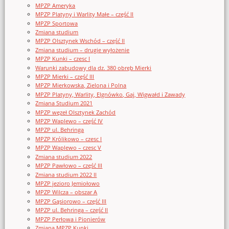
MPZP Ameryka
MPZP Platyny i Warlity Małe – część II
MPZP Sportowa
Zmiana studium
MPZP Olsztynek Wschód – część II
Zmiana studium – drugie wyłożenie
MPZP Kunki – czesc I
Warunki zabudowy dla dz. 380 obręb Mierki
MPZP Mierki – część III
MPZP Mierkowska, Zielona i Polna
MPZP Platyny, Warlity, Elgnówko, Gaj, Wigwałd i Zawady
Zmiana Studium 2021
MPZP węzeł Olsztynek Zachód
MPZP Waplewo – część IV
MPZP ul. Behringa
MPZP Królikowo – czesc I
MPZP Waplewo – czesc V
Zmiana studium 2022
MPZP Pawłowo – część III
Zmiana studium 2022 II
MPZP jezioro Jemiołowo
MPZP Wilcza – obszar A
MPZP Gąsiorowo – część III
MPZP ul. Behringa – część II
MPZP Perłowa i Pionierów
Zmiana MPZP Kunki