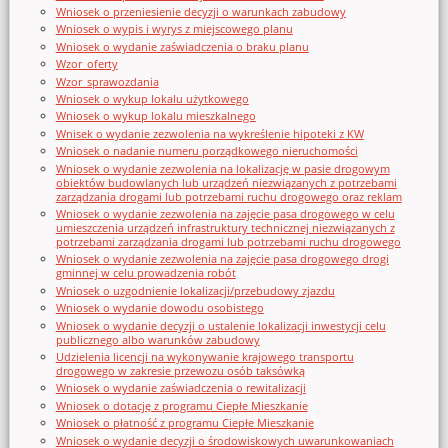
Wniosek o przeniesienie decyzji o warunkach zabudowy
Wniosek o wypis i wyrys z miejscowego planu
Wniosek o wydanie zaświadczenia o braku planu
Wzor_oferty
Wzor_sprawozdania
Wniosek o wykup lokalu użytkowego
Wniosek o wykup lokalu mieszkalnego
Wnisek o wydanie zezwolenia na wykreślenie hipoteki z KW
Wniosek o nadanie numeru porządkowego nieruchomości
Wniosek o wydanie zezwolenia na lokalizację w pasie drogowym
obiektów budowlanych lub urządzeń niezwiązanych z potrzebami
zarządzania drogami lub potrzebami ruchu drogowego oraz reklam
Wniosek o wydanie zezwolenia na zajęcie pasa drogowego w celu
umieszczenia urządzeń infrastruktury technicznej niezwiązanych z
potrzebami zarządzania drogami lub potrzebami ruchu drogowego
Wniosek o wydanie zezwolenia na zajęcie pasa drogowego drogi
gminnej w celu prowadzenia robót
Wniosek o uzgodnienie lokalizacji/przebudowy zjazdu
Wniosek o wydanie dowodu osobistego
Wniosek o wydanie decyzji o ustalenie lokalizacji inwestycji celu
publicznego albo warunków zabudowy
Udzielenia licencji na wykonywanie krajowego transportu
drogowego w zakresie przewozu osób taksówką
Wniosek o wydanie zaświadczenia o rewitalizacji
Wniosek o dotację z programu Ciepłe Mieszkanie
Wniosek o płatność z programu Ciepłe Mieszkanie
Wniosek o wydanie decyzji o środowiskowych uwarunkowaniach