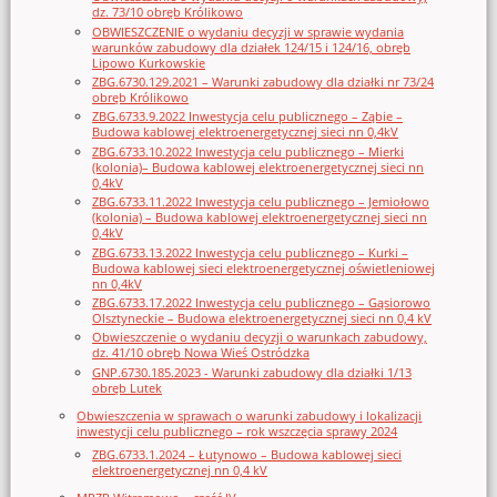
dz. 73/10 obręb Królikowo
OBWIESZCZENIE o wydaniu decyzji w sprawie wydania
warunków zabudowy dla działek 124/15 i 124/16, obręb
Lipowo Kurkowskie
ZBG.6730.129.2021 – Warunki zabudowy dla działki nr 73/24
obręb Królikowo
ZBG.6733.9.2022 Inwestycja celu publicznego – Ząbie –
Budowa kablowej elektroenergetycznej sieci nn 0,4kV
ZBG.6733.10.2022 Inwestycja celu publicznego – Mierki
(kolonia)– Budowa kablowej elektroenergetycznej sieci nn
0,4kV
ZBG.6733.11.2022 Inwestycja celu publicznego – Jemiołowo
(kolonia) – Budowa kablowej elektroenergetycznej sieci nn
0,4kV
ZBG.6733.13.2022 Inwestycja celu publicznego – Kurki –
Budowa kablowej sieci elektroenergetycznej oświetleniowej
nn 0,4kV
ZBG.6733.17.2022 Inwestycja celu publicznego – Gąsiorowo
Olsztyneckie – Budowa elektroenergetycznej sieci nn 0,4 kV
Obwieszczenie o wydaniu decyzji o warunkach zabudowy,
dz. 41/10 obręb Nowa Wieś Ostródzka
GNP.6730.185.2023 - Warunki zabudowy dla działki 1/13
obręb Lutek
Obwieszczenia w sprawach o warunki zabudowy i lokalizacji
inwestycji celu publicznego – rok wszczęcia sprawy 2024
ZBG.6733.1.2024 – Łutynowo – Budowa kablowej sieci
elektroenergetycznej nn 0,4 kV