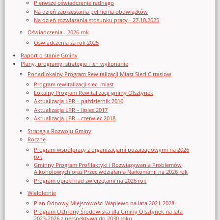
Pierwsze oświadczenie radnego
Na dzień zaprzestania pełnienia obowiązków
Na dzień rozwiązania stosunku pracy - 27.10.2025
Oświadczenia - 2026 rok
Oświadczenia za rok 2025
Raport o stanie Gminy
Plany, programy, strategie i ich wykonanie
Ponadlokalny Program Rewitalizacji Miast Sieci Cittaslow
Program rewitalizacji sieci miast
Lokalny Program Rewitalizacji gminy Olsztynek
Aktualizacja LPR – październik 2016
Aktualizacja LPR – lipiec 2017
Aktualizacja LPR – czerwiec 2018
Strategia Rozwoju Gminy
Roczne
Program współpracy z organizacjami pozarządowymi na 2026
rok
Gminny Program Profilaktyki i Rozwiązywania Problemów
Alkoholowych oraz Przeciwdziałania Narkomanii na 2026 rok
Program opieki nad zwierzętami na 2026 rok
Wieloletnie
Plan Odnowy Miejscowości Waplewo na lata 2021-2028
Program Ochrony Środowiska dla Gminy Olsztynek na lata
2023-2026 z perspektywą do 2030 roku