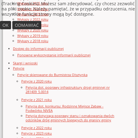
(Tracking Cookies). Możesz sam zdecydować, czy chcesz zezwolić
Wykazy z 2025 roku
na pliki cookie. Należy pamiętać, że w przypadku odrzucenia, nie
Wykazy z 2024 roku
wszystkie funkcje strony mogą być dostępne.
Wykazy z 2023 roku
Wykazy z 2022 roku
OK
ODMAWIAĆ
Wykazy z 2021 roku
Wykazy z 2020 roku
Wykazy z 2019 roku
Wykazy z 2018 roku
Dostęp do informacji publicznej
Ponowne wykorzystanie informacji publicznej
Skargi i wnioski
Petycje
Petycje skierowane do Burmistrza Olsztynka
Petycje z 2020 roku
Petycja dot. poprawy infrastruktury drogi gminnej nr
281409_5.0014
Petycje z 2021 roku
Petycja dot. konkursu: Rodzinne Miejsce Zabaw -
Podwórko NIVEA
Petycja dotycząca poprawy stanu i oznakowania dwóch
odcinków dróg gminnych biegących do granicy gminy
Petycje z 2022 roku
Petycje z 2023 roku