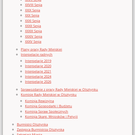
XXVIII Sesja
XXIX Sesja
XXX Sesja
XXXI Sesja
XXXII Sesja
XXXIII Sesja
XXXIV Sesja
XXXV Sesja
Plany pracy Rady Miejskiej
Interpelacje radnych
Interpelacje 2019
Interpelacje 2020
Interpelacje 2021
Interpelacje 2024
Interpelacje 2026
Sprawozdanie z pracy Rady Miejskiej w Olsztynku
Komisje Rady Miejskiej w Olsztynku
Komisja Rewizyjna
Komisja Gospodarki i Budżetu
Komisja Spraw Społecznych
Komisja Skarg, Wniosków i Petycji
Burmistrz Olsztynka
Zastępca Burmistrza Olsztynka
Sekretarz Miasta