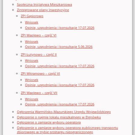
Społeczna Inicjatywa Mieszkaniowa
Zintegrowane plany inwestycyjne
ZPI Gąsiorowo
Wniosek
Opinie, uzgodnienia i konsultacje 17.07.2026
ZPI Waplewo – część VI
Wniosek
Opinie, uzgodnienia i konsultacje 5.06.2026
ZPI Łutynowo – część II
Wniosek
Opinie, uzgodnienia i konsultacje 17.07.2026
ZPI Witramowo – część VI
Wniosek
Opinie, uzgodnienia i konsultacje 17.07.2026
ZPI Waplewo – część VII
Wniosek
Opinie, uzgodnienia i konsultacje 17.07.2026
Ogłoszenia Warmińsko-Mazurskiego Urzędu Wojewódzkiego
Ogłoszenie o najmie lokalu mieszkalnego w Elgnówku
Ogłoszenie o zamiarze wyboru operatora
Ogłoszenie o zamiarze wyboru operatora publicznego transportu
zbiorowego w trybie przetargu nieograniczonego