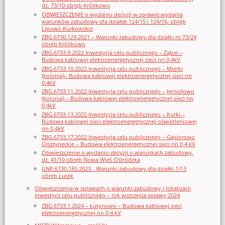
dz. 73/10 obręb Królikowo
OBWIESZCZENIE o wydaniu decyzji w sprawie wydania
warunków zabudowy dla działek 124/15 i 124/16, obręb
Lipowo Kurkowskie
ZBG.6730.129.2021 – Warunki zabudowy dla działki nr 73/24
obręb Królikowo
ZBG.6733.9.2022 Inwestycja celu publicznego – Ząbie –
Budowa kablowej elektroenergetycznej sieci nn 0,4kV
ZBG.6733.10.2022 Inwestycja celu publicznego – Mierki
(kolonia)– Budowa kablowej elektroenergetycznej sieci nn
0,4kV
ZBG.6733.11.2022 Inwestycja celu publicznego – Jemiołowo
(kolonia) – Budowa kablowej elektroenergetycznej sieci nn
0,4kV
ZBG.6733.13.2022 Inwestycja celu publicznego – Kurki –
Budowa kablowej sieci elektroenergetycznej oświetleniowej
nn 0,4kV
ZBG.6733.17.2022 Inwestycja celu publicznego – Gąsiorowo
Olsztyneckie – Budowa elektroenergetycznej sieci nn 0,4 kV
Obwieszczenie o wydaniu decyzji o warunkach zabudowy,
dz. 41/10 obręb Nowa Wieś Ostródzka
GNP.6730.185.2023 - Warunki zabudowy dla działki 1/13
obręb Lutek
Obwieszczenia w sprawach o warunki zabudowy i lokalizacji
inwestycji celu publicznego – rok wszczęcia sprawy 2024
ZBG.6733.1.2024 – Łutynowo – Budowa kablowej sieci
elektroenergetycznej nn 0,4 kV