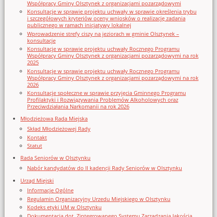
Współpracy Gminy Olsztynek z organizacjami pozarządowymi
Konsultacje w sprawie projektu uchwały w sprawie określenia trybu
i szczegółowych kryteriów oceny wniosków o realizację zadania
publicznego w ramach inicjatywy lokalnej
Wprowadzenie strefy ciszy na jeziorach w gminie Olsztynek –
konsultacje
Konsultacje w sprawie projektu uchwały Rocznego Programu
Współpracy Gminy Olsztynek z organizacjami pozarządowymi na rok
2025
Konsultacje w sprawie projektu uchwały Rocznego Programu
Współpracy Gminy Olsztynek z organizacjami pozarządowymi na rok
2026
Konsultacje społeczne w sprawie przyjęcia Gminnego Programu
Profilaktyki i Rozwiązywania Problemów Alkoholowych oraz
Przeciwdziałania Narkomanii na rok 2026
Młodzieżowa Rada Miejska
Skład Młodzieżowej Rady
Kontakt
Statut
Rada Seniorów w Olsztynku
Nabór kandydatów do II kadencji Rady Seniorów w Olsztynku
Urząd Miejski
Informacje Ogólne
Regulamin Organizacyjny Urzedu Miejskiego w Olsztynku
Kodeks etyki UM w Olsztynku
Dokumentacja dot. Zintegrowanego Systemu Zarządzania Jakością