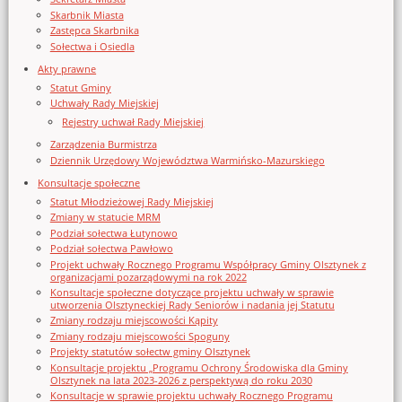
Skarbnik Miasta
Zastępca Skarbnika
Sołectwa i Osiedla
Akty prawne
Statut Gminy
Uchwały Rady Miejskiej
Rejestry uchwał Rady Miejskiej
Zarządzenia Burmistrza
Dziennik Urzędowy Województwa Warmińsko-Mazurskiego
Konsultacje społeczne
Statut Młodzieżowej Rady Miejskiej
Zmiany w statucie MRM
Podział sołectwa Łutynowo
Podział sołectwa Pawłowo
Projekt uchwały Rocznego Programu Współpracy Gminy Olsztynek z
organizacjami pozarządowymi na rok 2022
Konsultacje społeczne dotyczące projektu uchwały w sprawie
utworzenia Olsztyneckiej Rady Seniorów i nadania jej Statutu
Zmiany rodzaju miejscowości Kąpity
Zmiany rodzaju miejscowości Spoguny
Projekty statutów sołectw gminy Olsztynek
Konsultacje projektu „Programu Ochrony Środowiska dla Gminy
Olsztynek na lata 2023-2026 z perspektywą do roku 2030
Konsultacje w sprawie projektu uchwały Rocznego Programu