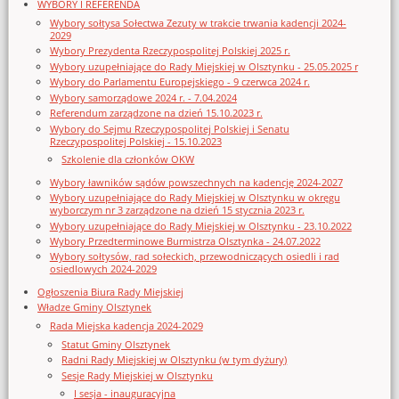
WYBORY I REFERENDA
Wybory sołtysa Sołectwa Zezuty w trakcie trwania kadencji 2024-
2029
Wybory Prezydenta Rzeczypospolitej Polskiej 2025 r.
Wybory uzupełniające do Rady Miejskiej w Olsztynku - 25.05.2025 r
Wybory do Parlamentu Europejskiego - 9 czerwca 2024 r.
Wybory samorządowe 2024 r. - 7.04.2024
Referendum zarządzone na dzień 15.10.2023 r.
Wybory do Sejmu Rzeczypospolitej Polskiej i Senatu
Rzeczypospolitej Polskiej - 15.10.2023
Szkolenie dla członków OKW
Wybory ławników sądów powszechnych na kadencję 2024-2027
Wybory uzupełniające do Rady Miejskiej w Olsztynku w okręgu
wyborczym nr 3 zarządzone na dzień 15 stycznia 2023 r.
Wybory uzupełniające do Rady Miejskiej w Olsztynku - 23.10.2022
Wybory Przedterminowe Burmistrza Olsztynka - 24.07.2022
Wybory sołtysów, rad sołeckich, przewodniczących osiedli i rad
osiedlowych 2024-2029
Ogłoszenia Biura Rady Miejskiej
Władze Gminy Olsztynek
Rada Miejska kadencja 2024-2029
Statut Gminy Olsztynek
Radni Rady Miejskiej w Olsztynku (w tym dyżury)
Sesje Rady Miejskiej w Olsztynku
I sesja - inauguracyjna