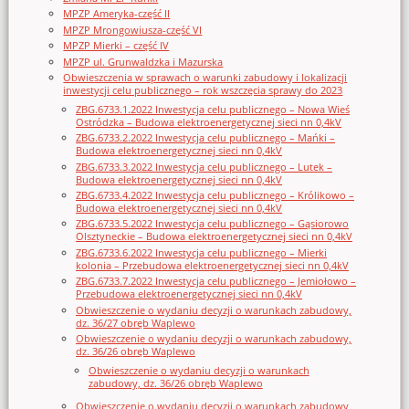
MPZP Ameryka-część II
MPZP Mrongowiusza-część VI
MPZP Mierki – część IV
MPZP ul. Grunwaldzka i Mazurska
Obwieszczenia w sprawach o warunki zabudowy i lokalizacji
inwestycji celu publicznego – rok wszczęcia sprawy do 2023
ZBG.6733.1.2022 Inwestycja celu publicznego – Nowa Wieś
Ostródzka – Budowa elektroenergetycznej sieci nn 0,4kV
ZBG.6733.2.2022 Inwestycja celu publicznego – Mańki –
Budowa elektroenergetycznej sieci nn 0,4kV
ZBG.6733.3.2022 Inwestycja celu publicznego – Lutek –
Budowa elektroenergetycznej sieci nn 0,4kV
ZBG.6733.4.2022 Inwestycja celu publicznego – Królikowo –
Budowa elektroenergetycznej sieci nn 0,4kV
ZBG.6733.5.2022 Inwestycja celu publicznego – Gąsiorowo
Olsztyneckie – Budowa elektroenergetycznej sieci nn 0,4kV
ZBG.6733.6.2022 Inwestycja celu publicznego – Mierki
kolonia – Przebudowa elektroenergetycznej sieci nn 0,4kV
ZBG.6733.7.2022 Inwestycja celu publicznego – Jemiołowo –
Przebudowa elektroenergetycznej sieci nn 0,4kV
Obwieszczenie o wydaniu decyzji o warunkach zabudowy,
dz. 36/27 obręb Waplewo
Obwieszczenie o wydaniu decyzji o warunkach zabudowy,
dz. 36/26 obręb Waplewo
Obwieszczenie o wydaniu decyzji o warunkach
zabudowy, dz. 36/26 obręb Waplewo
Obwieszczenie o wydaniu decyzji o warunkach zabudowy,