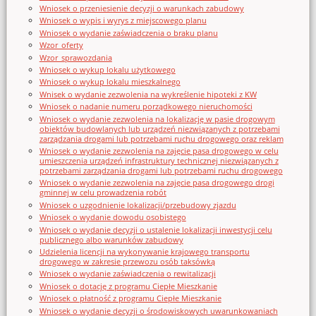
Wniosek o przeniesienie decyzji o warunkach zabudowy
Wniosek o wypis i wyrys z miejscowego planu
Wniosek o wydanie zaświadczenia o braku planu
Wzor_oferty
Wzor_sprawozdania
Wniosek o wykup lokalu użytkowego
Wniosek o wykup lokalu mieszkalnego
Wnisek o wydanie zezwolenia na wykreślenie hipoteki z KW
Wniosek o nadanie numeru porządkowego nieruchomości
Wniosek o wydanie zezwolenia na lokalizację w pasie drogowym
obiektów budowlanych lub urządzeń niezwiązanych z potrzebami
zarządzania drogami lub potrzebami ruchu drogowego oraz reklam
Wniosek o wydanie zezwolenia na zajęcie pasa drogowego w celu
umieszczenia urządzeń infrastruktury technicznej niezwiązanych z
potrzebami zarządzania drogami lub potrzebami ruchu drogowego
Wniosek o wydanie zezwolenia na zajęcie pasa drogowego drogi
gminnej w celu prowadzenia robót
Wniosek o uzgodnienie lokalizacji/przebudowy zjazdu
Wniosek o wydanie dowodu osobistego
Wniosek o wydanie decyzji o ustalenie lokalizacji inwestycji celu
publicznego albo warunków zabudowy
Udzielenia licencji na wykonywanie krajowego transportu
drogowego w zakresie przewozu osób taksówką
Wniosek o wydanie zaświadczenia o rewitalizacji
Wniosek o dotację z programu Ciepłe Mieszkanie
Wniosek o płatność z programu Ciepłe Mieszkanie
Wniosek o wydanie decyzji o środowiskowych uwarunkowaniach