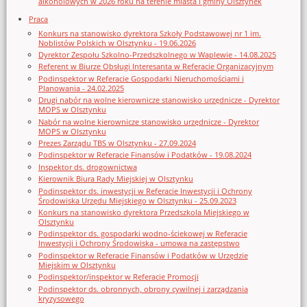
alkoholowych w 2026 roku na terenie miasta i gminy Olsztynek
Praca
Konkurs na stanowisko dyrektora Szkoły Podstawowej nr 1 im.
Noblistów Polskich w Olsztynku - 19.06.2026
Dyrektor Zespołu Szkolno-Przedszkolnego w Waplewie - 14.08.2025
Referent w Biurze Obsługi Interesanta w Referacie Organizacyjnym
Podinspektor w Referacie Gospodarki Nieruchomościami i
Planowania - 24.02.2025
Drugi nabór na wolne kierownicze stanowisko urzędnicze - Dyrektor
MOPS w Olsztynku
Nabór na wolne kierownicze stanowisko urzędnicze - Dyrektor
MOPS w Olsztynku
Prezes Zarządu TBS w Olsztynku - 27.09.2024
Podinspektor w Referacie Finansów i Podatków - 19.08.2024
Inspektor ds. drogownictwa
Kierownik Biura Rady Miejskiej w Olsztynku
Podinspektor ds. inwestycji w Referacie Inwestycji i Ochrony
Środowiska Urzędu Miejskiego w Olsztynku - 25.09.2023
Konkurs na stanowisko dyrektora Przedszkola Miejskiego w
Olsztynku
Podinspektor ds. gospodarki wodno-ściekowej w Referacie
Inwestycji i Ochrony Środowiska - umowa na zastępstwo
Podinspektor w Referacie Finansów i Podatków w Urzędzie
Miejskim w Olsztynku
Podinspektor/inspektor w Referacie Promocji
Podinspektor ds. obronnych, obrony cywilnej i zarządzania
kryzysowego