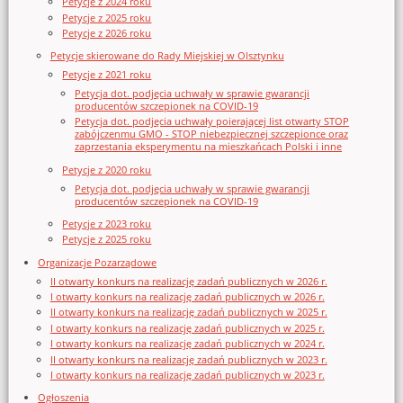
Petycje z 2024 roku
Petycje z 2025 roku
Petycje z 2026 roku
Petycje skierowane do Rady Miejskiej w Olsztynku
Petycje z 2021 roku
Petycja dot. podjęcia uchwały w sprawie gwarancji
producentów szczepionek na COVID-19
Petycja dot. podjęcia uchwały poierającej list otwarty STOP
zabójczenmu GMO - STOP niebezpiecznej szczepionce oraz
zaprzestania eksperymentu na mieszkańcach Polski i inne
Petycje z 2020 roku
Petycja dot. podjęcia uchwały w sprawie gwarancji
producentów szczepionek na COVID-19
Petycje z 2023 roku
Petycje z 2025 roku
Organizacje Pozarządowe
II otwarty konkurs na realizację zadań publicznych w 2026 r.
I otwarty konkurs na realizację zadań publicznych w 2026 r.
II otwarty konkurs na realizację zadań publicznych w 2025 r.
I otwarty konkurs na realizację zadań publicznych w 2025 r.
I otwarty konkurs na realizację zadań publicznych w 2024 r.
II otwarty konkurs na realizację zadań publicznych w 2023 r.
I otwarty konkurs na realizację zadań publicznych w 2023 r.
Ogłoszenia