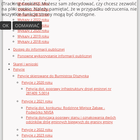
(Tracking Cookies). Możesz sam zdecydować, czy chcesz zezwolić
Wykazy z 2025 roku
na pliki cookie. Należy pamiętać, że w przypadku odrzucenia, nie
Wykazy z 2024 roku
wszystkie funkcje strony mogą być dostępne.
Wykazy z 2023 roku
Wykazy z 2022 roku
OK
ODMAWIAĆ
Wykazy z 2021 roku
Wykazy z 2020 roku
Wykazy z 2019 roku
Wykazy z 2018 roku
Dostęp do informacji publicznej
Ponowne wykorzystanie informacji publicznej
Skargi i wnioski
Petycje
Petycje skierowane do Burmistrza Olsztynka
Petycje z 2020 roku
Petycja dot. poprawy infrastruktury drogi gminnej nr
281409_5.0014
Petycje z 2021 roku
Petycja dot. konkursu: Rodzinne Miejsce Zabaw -
Podwórko NIVEA
Petycja dotycząca poprawy stanu i oznakowania dwóch
odcinków dróg gminnych biegących do granicy gminy
Petycje z 2022 roku
Petycje z 2023 roku