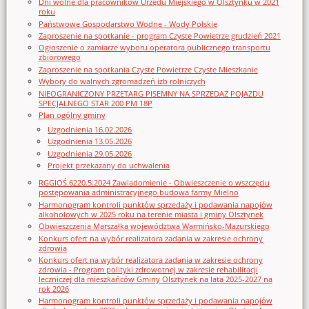
Dni wolne dla pracowników Urzędu Miejskiego w Olsztynku w 2021
roku
Państwowe Gospodarstwo Wodne - Wody Polskie
Zaproszenie na spotkanie - program Czyste Powietrze grudzień 2021
Ogłoszenie o zamiarze wyboru operatora publicznego transportu
zbiorowego
Zaproszenie na spotkania Czyste Powietrze Czyste Mieszkanie
Wybory do walnych zgromadzeń izb rolniczych
NIEOGRANICZONY PRZETARG PISEMNY NA SPRZEDAŻ POJAZDU
SPECJALNEGO STAR 200 PM 18P
Plan ogólny gminy
Uzgodnienia 16.02.2026
Uzgodnienia 13.05.2026
Uzgodnienia 29.05.2026
Projekt przekazany do uchwalenia
RGGIOŚ.6220.5.2024 Zawiadomienie - Obwieszczenie o wszczęciu
postępowania administracyjnego budowa farmy Mielno
Harmonogram kontroli punktów sprzedaży i podawania napojów
alkoholowych w 2025 roku na terenie miasta i gminy Olsztynek
Obwieszczenia Marszałka województwa Warmińsko-Mazurskiego
Konkurs ofert na wybór realizatora zadania w zakresie ochrony
zdrowia
Konkurs ofert na wybór realizatora zadania w zakresie ochrony
zdrowia - Program polityki zdrowotnej w zakresie rehabilitacji
leczniczej dla mieszkańców Gminy Olsztynek na lata 2025-2027 na
rok 2026
Harmonogram kontroli punktów sprzedaży i podawania napojów