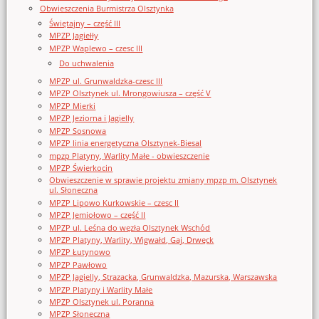
Obwieszczenia Burmistrza Olsztynka
Świętajny – część III
MPZP Jagiełły
MPZP Waplewo – czesc III
Do uchwalenia
MPZP ul. Grunwaldzka-czesc III
MPZP Olsztynek ul. Mrongowiusza – część V
MPZP Mierki
MPZP Jeziorna i Jagielly
MPZP Sosnowa
MPZP linia energetyczna Olsztynek-Biesal
mpzp Platyny, Warlity Małe - obwieszczenie
MPZP Świerkocin
Obwieszczenie w sprawie projektu zmiany mpzp m. Olsztynek
ul. Słoneczna
MPZP Lipowo Kurkowskie – czesc II
MPZP Jemiołowo – część II
MPZP ul. Leśna do węzła Olsztynek Wschód
MPZP Platyny, Warlity, Wigwałd, Gaj, Drwęck
MPZP Łutynowo
MPZP Pawłowo
MPZP Jagielly, Strazacka, Grunwaldzka, Mazurska, Warszawska
MPZP Platyny i Warlity Małe
MPZP Olsztynek ul. Poranna
MPZP Słoneczna