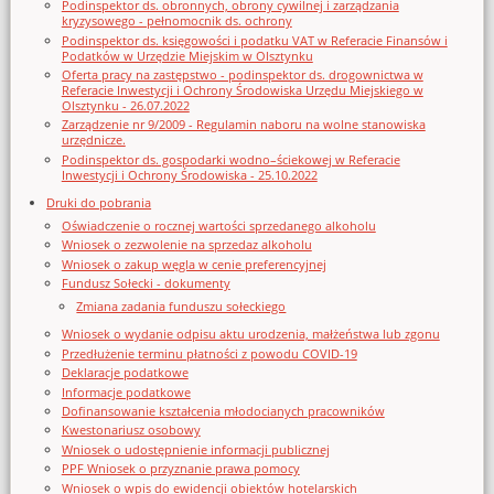
Podinspektor ds. obronnych, obrony cywilnej i zarządzania
kryzysowego - pełnomocnik ds. ochrony
Podinspektor ds. księgowości i podatku VAT w Referacie Finansów i
Podatków w Urzędzie Miejskim w Olsztynku
Oferta pracy na zastępstwo - podinspektor ds. drogownictwa w
Referacie Inwestycji i Ochrony Środowiska Urzędu Miejskiego w
Olsztynku - 26.07.2022
Zarządzenie nr 9/2009 - Regulamin naboru na wolne stanowiska
urzędnicze.
Podinspektor ds. gospodarki wodno–ściekowej w Referacie
Inwestycji i Ochrony Środowiska - 25.10.2022
Druki do pobrania
Oświadczenie o rocznej wartości sprzedanego alkoholu
Wniosek o zezwolenie na sprzedaz alkoholu
Wniosek o zakup węgla w cenie preferencyjnej
Fundusz Sołecki - dokumenty
Zmiana zadania funduszu sołeckiego
Wniosek o wydanie odpisu aktu urodzenia, małżeństwa lub zgonu
Przedłużenie terminu płatności z powodu COVID-19
Deklaracje podatkowe
Informacje podatkowe
Dofinansowanie kształcenia młodocianych pracowników
Kwestonariusz osobowy
Wniosek o udostępnienie informacji publicznej
PPF Wniosek o przyznanie prawa pomocy
Wniosek o wpis do ewidencji obiektów hotelarskich