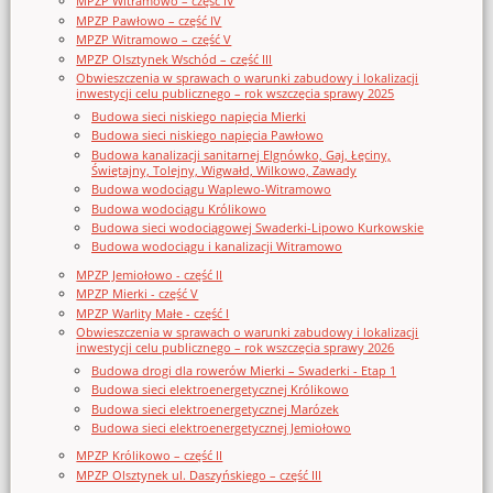
MPZP Witramowo – część IV
MPZP Pawłowo – część IV
MPZP Witramowo – część V
MPZP Olsztynek Wschód – część III
Obwieszczenia w sprawach o warunki zabudowy i lokalizacji
inwestycji celu publicznego – rok wszczęcia sprawy 2025
Budowa sieci niskiego napięcia Mierki
Budowa sieci niskiego napięcia Pawłowo
Budowa kanalizacji sanitarnej Elgnówko, Gaj, Łęciny,
Świętajny, Tolejny, Wigwałd, Wilkowo, Zawady
Budowa wodociągu Waplewo-Witramowo
Budowa wodociągu Królikowo
Budowa sieci wodociągowej Swaderki-Lipowo Kurkowskie
Budowa wodociągu i kanalizacji Witramowo
MPZP Jemiołowo - część II
MPZP Mierki - część V
MPZP Warlity Małe - część I
Obwieszczenia w sprawach o warunki zabudowy i lokalizacji
inwestycji celu publicznego – rok wszczęcia sprawy 2026
Budowa drogi dla rowerów Mierki – Swaderki - Etap 1
Budowa sieci elektroenergetycznej Królikowo
Budowa sieci elektroenergetycznej Marózek
Budowa sieci elektroenergetycznej Jemiołowo
MPZP Królikowo – część II
MPZP Olsztynek ul. Daszyńskiego – część III