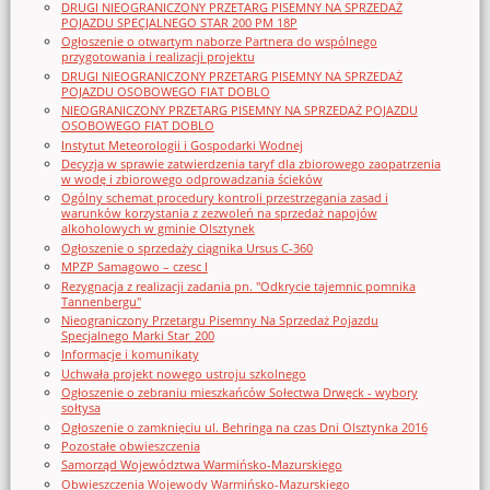
DRUGI NIEOGRANICZONY PRZETARG PISEMNY NA SPRZEDAŻ
POJAZDU SPECJALNEGO STAR 200 PM 18P
Ogłoszenie o otwartym naborze Partnera do wspólnego
przygotowania i realizacji projektu
DRUGI NIEOGRANICZONY PRZETARG PISEMNY NA SPRZEDAŻ
POJAZDU OSOBOWEGO FIAT DOBLO
NIEOGRANICZONY PRZETARG PISEMNY NA SPRZEDAŻ POJAZDU
OSOBOWEGO FIAT DOBLO
Instytut Meteorologii i Gospodarki Wodnej
Decyzja w sprawie zatwierdzenia taryf dla zbiorowego zaopatrzenia
w wodę i zbiorowego odprowadzania ścieków
Ogólny schemat procedury kontroli przestrzegania zasad i
warunków korzystania z zezwoleń na sprzedaż napojów
alkoholowych w gminie Olsztynek
Ogłoszenie o sprzedaży ciągnika Ursus C-360
MPZP Samagowo – czesc I
Rezygnacja z realizacji zadania pn. "Odkrycie tajemnic pomnika
Tannenbergu"
Nieograniczony Przetargu Pisemny Na Sprzedaż Pojazdu
Specjalnego Marki Star_200
Informacje i komunikaty
Uchwała projekt nowego ustroju szkolnego
Ogłoszenie o zebraniu mieszkańców Sołectwa Drwęck - wybory
sołtysa
Ogłoszenie o zamknięciu ul. Behringa na czas Dni Olsztynka 2016
Pozostałe obwieszczenia
Samorząd Województwa Warmińsko-Mazurskiego
Obwieszczenia Wojewody Warmińsko-Mazurskiego