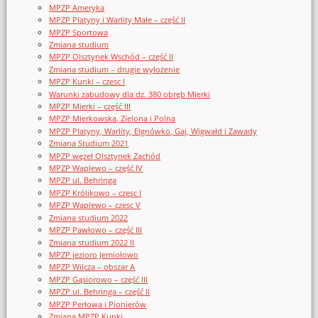
MPZP Ameryka
MPZP Platyny i Warlity Małe – część II
MPZP Sportowa
Zmiana studium
MPZP Olsztynek Wschód – część II
Zmiana studium – drugie wyłożenie
MPZP Kunki – czesc I
Warunki zabudowy dla dz. 380 obręb Mierki
MPZP Mierki – część III
MPZP Mierkowska, Zielona i Polna
MPZP Platyny, Warlity, Elgnówko, Gaj, Wigwałd i Zawady
Zmiana Studium 2021
MPZP węzeł Olsztynek Zachód
MPZP Waplewo – część IV
MPZP ul. Behringa
MPZP Królikowo – czesc I
MPZP Waplewo – czesc V
Zmiana studium 2022
MPZP Pawłowo – część III
Zmiana studium 2022 II
MPZP jezioro Jemiołowo
MPZP Wilcza – obszar A
MPZP Gąsiorowo – część III
MPZP ul. Behringa – część II
MPZP Perłowa i Pionierów
Zmiana MPZP Kunki