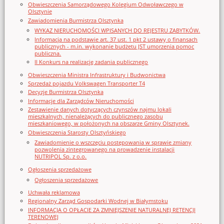
Obwieszczenia Samorządowego Kolegium Odwoławczego w
Olsztynie
Zawiadomienia Burmistrza Olsztynka
WYKAZ NIERUCHOMOŚCI WPISANYCH DO REJESTRU ZABYTKÓW.
Informacja na podstawie art. 37 ust. 1 pkt 2 ustawy o finansach
publicznych - m.in. wykonanie budżetu JST umorzenia pomoc
publiczna.
II Konkurs na realizację zadania publicznego
Obwieszczenia Ministra Infrastruktury i Budwonictwa
Sprzedaż pojazdu Volkswagen Transporter T4
Decyzje Burmistrza Olsztynka
Informacje dla Zarządców Nieruchomości
Zestawienie danych dotyczących czynszów najmu lokali
mieszkalnych, nienależących do publicznego zasobu
mieszkaniowego, w położonych na obszarze Gminy Olsztynek.
Obwieszczenia Starosty Olsztyńskiego
Zawiadomienie o wszczęciu postępowania w sprawie zmiany
pozwolenia zintegrowanego na prowadzenie instalacji
NUTRIPOL Sp. z o.o.
Ogłoszenia sprzedażowe
Ogłoszenia sprzedażowe
Uchwała reklamowa
Regionalny Zarząd Gospodarki Wodnej w Białymstoku
INFORMACJA O OPŁACIE ZA ZMNIEJSZENIE NATURALNEJ RETENCJI
TERENOWEJ