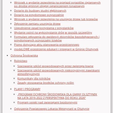
Wniosek o wydanie zezwolenia na przejazd pojazdów ciężarowych
po drodze gminnej objętej ograniczeniem tonażowym
Dotacje do budowy studni głębinowych
Dotacje na przydomowe oczyszczalnie
Wniosek o wydanie zezwolenia na usunięcie drzew lub krzewów
Zgłoszenie zamiaru usunięcia drzew
Uzgodnienie zasad korzystania z przystanków
Wydanie opinii na wykorzystanie dróg w sposób szczególny
Formularz zgłoszenia do ewidencji zbiorników bezodpływowych i
przydomowych oczyszczalni ścieków
Pismo dotyczące aktu planowania przestrzennego
modeLOWE przestrzenie edukacji i integracji w Gminie Olsztynek
Ochrona Środowiska
Rolnictwo
Szacowanie szkód spowodowanych przez zwierzęta łowne
Szacowanie szkód spowodowanych niekorzystnymi zjawiskami
atmosferycznymi
Komunikaty dla rolników
Zasady stosowania środków ochrony roślin
PLANY I PROGRAMY
„PROGRAM OCHRONY ŚRODOWISKA DLA GMINY OLSZTYNEK
NA LATA 2019-2022 Z PERSPEKTYWĄ DO ROKU 2026”
Program opieki nad zwierzętami bezdomnymi
Ogloszenie Powiatowego Lekarza Weterynarii w Olsztynie