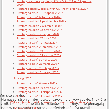
Przetarg pojazdu specjalnego OSP - STAR 200 na 14 grudnia
2020 r
Przetarg pojazdów specjalnych OSP na 04 grudnia 2020 r
Przetarg na dzień 10 listopada 2020 r
Przetarg na dzień 9 listopada 2020 r
Przetargi na dzień 9 października 2020 r
Przetargi na dzień 7 września 2020 r
Przetargi na dzień 28 sierpnia 2020 r
Przetargi na dzień 7 sierpnia 2020
Przetargi na dzień 17 lipca 2020 r
Przetarg na dzień 10 lipca 2020 r
Przetarg na dzień 26 czerwca 2020 r
Przetargi na dzień 19 czerwca 2020 r
Przetargi na dzień 3 kwietnia 2020 r
Przetarg na dzień 30 marca 2020 r
Przetarg na dzień 23 marca 2020 r
Przetarg na dzień 28 lutego 2020 r
Przetargi na dzień 21 lutego 2020 r
Przetargi 2026
Przetarg na dzień 6 marca 2026 r.
Przetargi na dzień 10 sierpnia 2026 r.
Przetarg na dzień 11 sierpnia 2026 r.
We use cookies
Przetarg na dzień 11 września 2026 r.
Na naszej stronie internetowej używamy plików cookie. Niektóre
Wykazy nieruchomości przeznaczonych do sprzedaży i dzierżawy
z nich są niezbędne dla funkcjonowania strony, inne pomagają
nam w ulepszaniu tej strony i doświadczeń użytkownika
Wykazy z 2026 roku