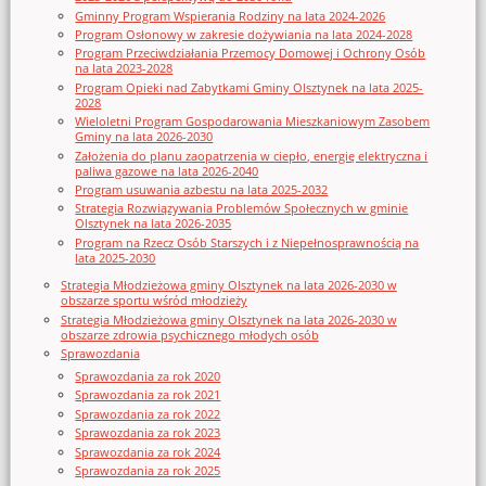
Gminny Program Wspierania Rodziny na lata 2024-2026
Program Osłonowy w zakresie dożywiania na lata 2024-2028
Program Przeciwdziałania Przemocy Domowej i Ochrony Osób
na lata 2023-2028
Program Opieki nad Zabytkami Gminy Olsztynek na lata 2025-
2028
Wieloletni Program Gospodarowania Mieszkaniowym Zasobem
Gminy na lata 2026-2030
Założenia do planu zaopatrzenia w ciepło, energię elektryczna i
paliwa gazowe na lata 2026-2040
Program usuwania azbestu na lata 2025-2032
Strategia Rozwiązywania Problemów Społecznych w gminie
Olsztynek na lata 2026-2035
Program na Rzecz Osób Starszych i z Niepełnosprawnością na
lata 2025-2030
Strategia Młodzieżowa gminy Olsztynek na lata 2026-2030 w
obszarze sportu wśród młodzieży
Strategia Młodzieżowa gminy Olsztynek na lata 2026-2030 w
obszarze zdrowia psychicznego młodych osób
Sprawozdania
Sprawozdania za rok 2020
Sprawozdania za rok 2021
Sprawozdania za rok 2022
Sprawozdania za rok 2023
Sprawozdania za rok 2024
Sprawozdania za rok 2025