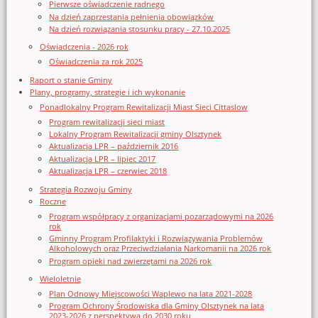
Pierwsze oświadczenie radnego
Na dzień zaprzestania pełnienia obowiązków
Na dzień rozwiązania stosunku pracy - 27.10.2025
Oświadczenia - 2026 rok
Oświadczenia za rok 2025
Raport o stanie Gminy
Plany, programy, strategie i ich wykonanie
Ponadlokalny Program Rewitalizacji Miast Sieci Cittaslow
Program rewitalizacji sieci miast
Lokalny Program Rewitalizacji gminy Olsztynek
Aktualizacja LPR – październik 2016
Aktualizacja LPR – lipiec 2017
Aktualizacja LPR – czerwiec 2018
Strategia Rozwoju Gminy
Roczne
Program współpracy z organizacjami pozarządowymi na 2026
rok
Gminny Program Profilaktyki i Rozwiązywania Problemów
Alkoholowych oraz Przeciwdziałania Narkomanii na 2026 rok
Program opieki nad zwierzętami na 2026 rok
Wieloletnie
Plan Odnowy Miejscowości Waplewo na lata 2021-2028
Program Ochrony Środowiska dla Gminy Olsztynek na lata
2023-2026 z perspektywą do 2030 roku