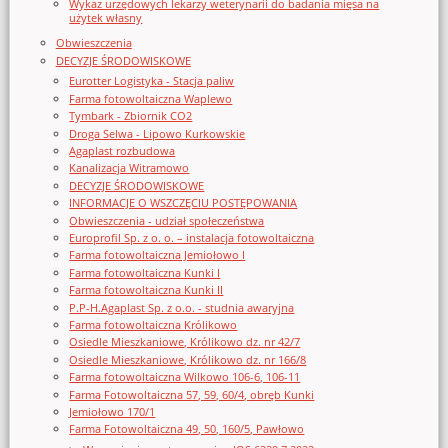
Wykaz urzędowych lekarzy weterynarii do badania mięsa na
użytek własny
Obwieszczenia
DECYZJE ŚRODOWISKOWE
Eurotter Logistyka - Stacja paliw
Farma fotowoltaiczna Waplewo
Tymbark - Zbiornik CO2
Droga Selwa - Lipowo Kurkowskie
Agaplast rozbudowa
Kanalizacja Witramowo
DECYZJE ŚRODOWISKOWE
INFORMACJE O WSZCZĘCIU POSTĘPOWANIA
Obwieszczenia - udział społeczeństwa
Europrofil Sp. z o. o. – instalacja fotowoltaiczna
Farma fotowoltaiczna Jemiołowo I
Farma fotowoltaiczna Kunki I
Farma fotowoltaiczna Kunki II
P.P-H.Agaplast Sp. z o.o. - studnia awaryjna
Farma fotowoltaiczna Królikowo
Osiedle Mieszkaniowe, Królikowo dz. nr 42/7
Osiedle Mieszkaniowe, Królikowo dz. nr 166/8
Farma fotowoltaiczna Wilkowo 106-6, 106-11
Farma Fotowoltaiczna 57, 59, 60/4, obręb Kunki
Jemiołowo 170/1
Farma Fotowoltaiczna 49, 50, 160/5, Pawłowo