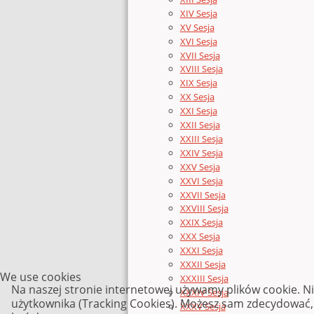
XIV Sesja
XV Sesja
XVI Sesja
XVII Sesja
XVIII Sesja
XIX Sesja
XX Sesja
XXI Sesja
XXII Sesja
XXIII Sesja
XXIV Sesja
XXV Sesja
XXVI Sesja
XXVII Sesja
XXVIII Sesja
XXIX Sesja
XXX Sesja
XXXI Sesja
XXXII Sesja
We use cookies
XXXIII Sesja
Na naszej stronie internetowej używamy plików cookie. N
XXXIV Sesja
użytkownika (Tracking Cookies). Możesz sam zdecydować, c
XXXV Sesja