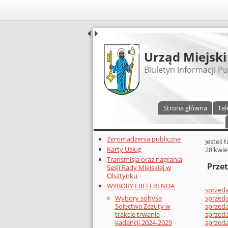
UDOSTĘPNIJ
Urząd Miejski
Biuletyn Informacji Pu
Menu główne
Strona główna
Tel
Dodatkowe zasoby (lewa kolumn
Zgromadzenia publiczne
Głównej 
Jesteś 
Karty Usług
28 kwie
Transmisja oraz nagrania
Przet
Sesji Rady Miejskiej w
Olsztynku
WYBORY I REFERENDA
sprzeda
sprzed
Wybory sołtysa
sprzeda
Sołectwa Zezuty w
sprzeda
trakcie trwania
sprzeda
kadencji 2024-2029