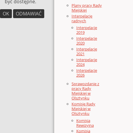
być dostępne.
Plany pracy Rady
Miejskiej
OK
ODMAWIAĆ
Interpelacje
radnych
Interpelacje
2019
Interpelacje
2020
Interpelacje
2021
Interpelacje
2024
Interpelacje
2026
Sprawozdanie z
pracy Rady
Miejskiej w
Olsztynku
Komisje Rady
Miejskiej w
Olsztynku
Komisja
Rewizyjna
Komisja