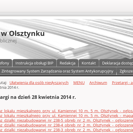
S
 w Olsztynku
blicznej
efony
Instrukcja obsługi BIP
Redakcja
Kontakt
Deklaracja dostę
Zintegrowany System Zarządzania oraz System Antykorupcyjny
Zgłosze
a)
zawartości
tutaj:
Ułatwienia dla osób niesłyszących
MENU
Archiwum
Przetargi - 
tnia 2014 r.
argi na dzień 28 kwietnia 2014 r.
z_lokalu_mieszkalnego_przy_ul._Kamiennej_10_m._5_m._Olsztynek_-_oglos
az_lokalu_mieszkalnego_przy_ul._Kamiennej_10_m._5_m._Olsztynek_-_map
z_dzialki_niezabudowanej_nr_238-5_obreb_nr_2_m._Olsztynek_-_ogloszeni
z_dzialki_niezabudowanej_nr_238-4_obreb_nr_2_m._Olsztynek_-_ogloszeni
z_dzialki_niezabudowanej_nr_238-3_obreb_nr_2_m._Olsztynek_-_ogloszeni