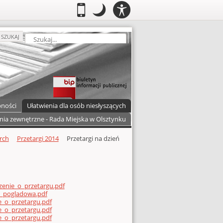
PANEL
.
Przełącz do wersji mobilnej
.
Tryb nocny: Ten tryb ustawia niski
.
Mobilny
Tryb
DOSTĘPNOŚCI
nocny
zukaj
SZUKAJ
pności
Ułatwienia dla osób niesłyszących
nia zewnętrzne - Rada Miejska w Olsztynku
arch
Przetargi 2014
Przetargi na dzień
zenie_o_przetargu.pdf
a_pogladowa.pdf
e_o_przetargu.pdf
e_o_przetargu.pdf
e_o_przetargu.pdf