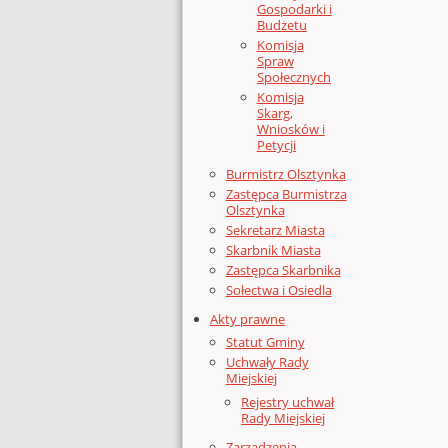
Gospodarki i
Budżetu
Komisja
Spraw
Społecznych
Komisja
Skarg,
Wniosków i
Petycji
Burmistrz Olsztynka
Zastępca Burmistrza
Olsztynka
Sekretarz Miasta
Skarbnik Miasta
Zastępca Skarbnika
Sołectwa i Osiedla
Akty prawne
Statut Gminy
Uchwały Rady
Miejskiej
Rejestry uchwał
Rady Miejskiej
Zarządzenia