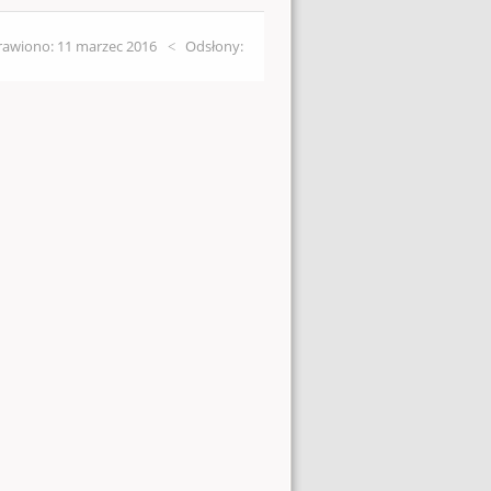
awiono: 11 marzec 2016
Odsłony: