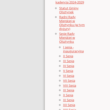
kadencja 2024-2029
Statut Gminy
Olsztynek
Radni Rady
Miejskiej w
Olsztynku (w tym
dyżury)
Sesje Rady
Miejskiej w
Olsztynku
I sesja -
inauguracyjna
II Sesja
III Sesja
IV Sesja
V Sesja
VI Sesja
VII Sesja
VIII Sesja
IX Sesja
X Sesja
XI Sesja
XII Sesja
XIII Sesja