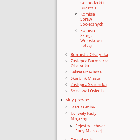
Gospodarki i
Budżetu
Komisja
Spraw
Społecznych
Komisja
Skarg,
Wniosków i
Petycji
Burmistrz Olsztynka
Zastępca Burmistrza
Olsztynka
Sekretarz Miasta
Skarbnik Miasta
Zastępca Skarbnika
Sołectwa i Osiedla
Akty prawne
Statut Gminy
Uchwały Rady
Miejskiej
Rejestry uchwał
Rady Miejskiej
Zarządzenia