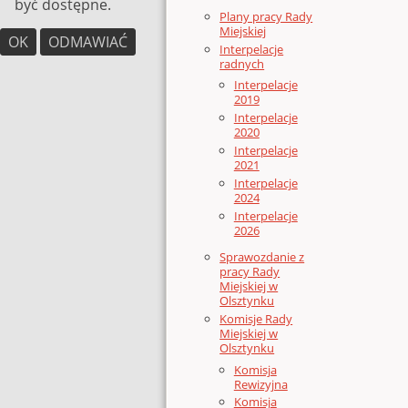
być dostępne.
Plany pracy Rady
Miejskiej
OK
ODMAWIAĆ
Interpelacje
radnych
Interpelacje
2019
Interpelacje
2020
Interpelacje
2021
Interpelacje
2024
Interpelacje
2026
Sprawozdanie z
pracy Rady
Miejskiej w
Olsztynku
Komisje Rady
Miejskiej w
Olsztynku
Komisja
Rewizyjna
Komisja