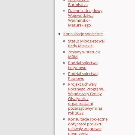
Burmistrza
Dziennik Urzędowy
Województwa
Warmińsko-
Mazurskiego
Konsultacje społeczne
Statut Młodzieżowej
Rady Miejskiej
Zmiany w statucie
MRM
Podział sołectwa
Łutynowo
Podział sołectwa
Pawłowo
Projekt uchwały
Rocznego Programu
Współpracy Gminy
Olsztynek z
organizacjami
pozarządowymi na
rok 2022
Konsultacje społeczne
dotyczące projektu
uchwały w sprawie
utworzenia