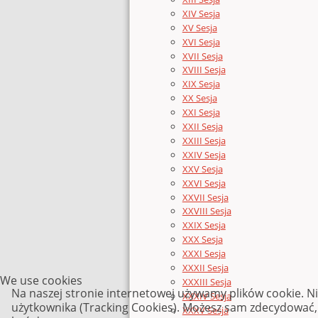
XIV Sesja
XV Sesja
XVI Sesja
XVII Sesja
XVIII Sesja
XIX Sesja
XX Sesja
XXI Sesja
XXII Sesja
XXIII Sesja
XXIV Sesja
XXV Sesja
XXVI Sesja
XXVII Sesja
XXVIII Sesja
XXIX Sesja
XXX Sesja
XXXI Sesja
XXXII Sesja
We use cookies
XXXIII Sesja
Na naszej stronie internetowej używamy plików cookie. N
XXXIV Sesja
użytkownika (Tracking Cookies). Możesz sam zdecydować, c
XXXV Sesja