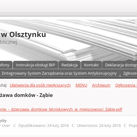
S
 w Olsztynku
blicznej
efony
Instrukcja obsługi BIP
Redakcja
Kontakt
Deklaracja dostę
Zintegrowany System Zarządzania oraz System Antykorupcyjny
Zgłosze
a)
zawartości
tutaj:
Ułatwienia dla osób niesłyszących
MENU
Archiwum
Ogłoszenia -
rżawa domków - Ząbie
enie_-_dzierzawa_domkow_letniskowych_w_miejscowosci_Zabie.pdf
góły
r User
Opublikowano: 24 luty 2016
Utworzono: 24 luty 2016
Popr