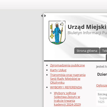
UDOSTĘPNIJ
Urząd Miejski
Biuletyn Informacji Pu
Menu główne
Strona główna
Tel
Dodatkowe zasoby (lewa kolumn
Zgromadzenia publiczne
Głównej 
Jesteś 
Karty Usług
Dzie
Transmisja oraz nagrania
Sesji Rady Miejskiej w
Olsztynku
Oglosz
WYBORY I REFERENDA
Wybory sołtysa
Szcze
Sołectwa Zezuty w
Supe
trakcie trwania
1625
kadencji 2024-2029