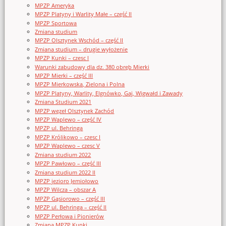
MPZP Ameryka
MPZP Platyny i Warlity Małe – część II
MPZP Sportowa
Zmiana studium
MPZP Olsztynek Wschód – część II
Zmiana studium – drugie wyłożenie
MPZP Kunki – czesc I
Warunki zabudowy dla dz. 380 obręb Mierki
MPZP Mierki – część III
MPZP Mierkowska, Zielona i Polna
MPZP Platyny, Warlity, Elgnówko, Gaj, Wigwałd i Zawady
Zmiana Studium 2021
MPZP węzeł Olsztynek Zachód
MPZP Waplewo – część IV
MPZP ul. Behringa
MPZP Królikowo – czesc I
MPZP Waplewo – czesc V
Zmiana studium 2022
MPZP Pawłowo – część III
Zmiana studium 2022 II
MPZP jezioro Jemiołowo
MPZP Wilcza – obszar A
MPZP Gąsiorowo – część III
MPZP ul. Behringa – część II
MPZP Perłowa i Pionierów
Zmiana MPZP Kunki