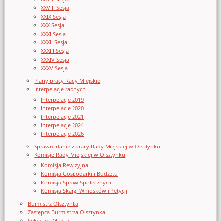
XXVIII Sesja
XXIX Sesja
XXX Sesja
XXXI Sesja
XXXII Sesja
XXXIII Sesja
XXXIV Sesja
XXXV Sesja
Plany pracy Rady Miejskiej
Interpelacje radnych
Interpelacje 2019
Interpelacje 2020
Interpelacje 2021
Interpelacje 2024
Interpelacje 2026
Sprawozdanie z pracy Rady Miejskiej w Olsztynku
Komisje Rady Miejskiej w Olsztynku
Komisja Rewizyjna
Komisja Gospodarki i Budżetu
Komisja Spraw Społecznych
Komisja Skarg, Wniosków i Petycji
Burmistrz Olsztynka
Zastępca Burmistrza Olsztynka
Sekretarz Miasta