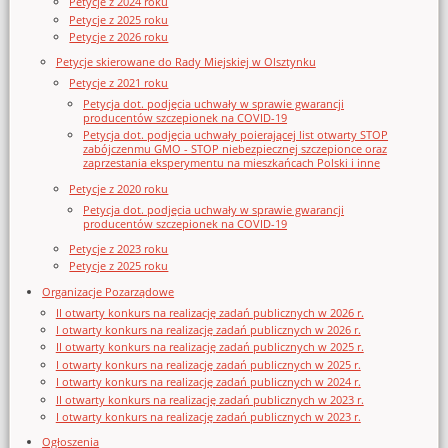
Petycje z 2024 roku
Petycje z 2025 roku
Petycje z 2026 roku
Petycje skierowane do Rady Miejskiej w Olsztynku
Petycje z 2021 roku
Petycja dot. podjęcia uchwały w sprawie gwarancji
producentów szczepionek na COVID-19
Petycja dot. podjęcia uchwały poierającej list otwarty STOP
zabójczenmu GMO - STOP niebezpiecznej szczepionce oraz
zaprzestania eksperymentu na mieszkańcach Polski i inne
Petycje z 2020 roku
Petycja dot. podjęcia uchwały w sprawie gwarancji
producentów szczepionek na COVID-19
Petycje z 2023 roku
Petycje z 2025 roku
Organizacje Pozarządowe
II otwarty konkurs na realizację zadań publicznych w 2026 r.
I otwarty konkurs na realizację zadań publicznych w 2026 r.
II otwarty konkurs na realizację zadań publicznych w 2025 r.
I otwarty konkurs na realizację zadań publicznych w 2025 r.
I otwarty konkurs na realizację zadań publicznych w 2024 r.
II otwarty konkurs na realizację zadań publicznych w 2023 r.
I otwarty konkurs na realizację zadań publicznych w 2023 r.
Ogłoszenia