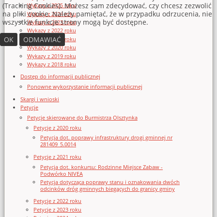
(Tracking Cookies). Możesz sam zdecydować, czy chcesz zezwolić
Wykazy z 2025 roku
na pliki cookie. Należy pamiętać, że w przypadku odrzucenia, nie
Wykazy z 2024 roku
wszystkie funkcje strony mogą być dostępne.
Wykazy z 2023 roku
Wykazy z 2022 roku
OK
ODMAWIAĆ
Wykazy z 2021 roku
Wykazy z 2020 roku
Wykazy z 2019 roku
Wykazy z 2018 roku
Dostęp do informacji publicznej
Ponowne wykorzystanie informacji publicznej
Skargi i wnioski
Petycje
Petycje skierowane do Burmistrza Olsztynka
Petycje z 2020 roku
Petycja dot. poprawy infrastruktury drogi gminnej nr
281409_5.0014
Petycje z 2021 roku
Petycja dot. konkursu: Rodzinne Miejsce Zabaw -
Podwórko NIVEA
Petycja dotycząca poprawy stanu i oznakowania dwóch
odcinków dróg gminnych biegących do granicy gminy
Petycje z 2022 roku
Petycje z 2023 roku