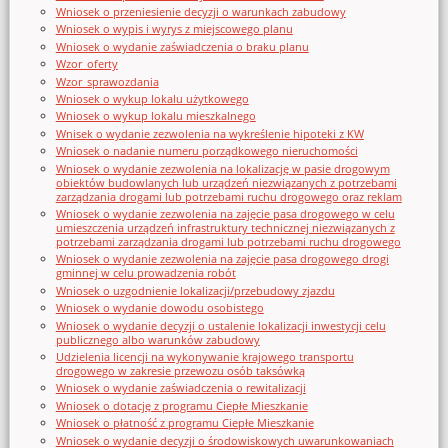
Wniosek o przeniesienie decyzji o warunkach zabudowy
Wniosek o wypis i wyrys z miejscowego planu
Wniosek o wydanie zaświadczenia o braku planu
Wzor_oferty
Wzor_sprawozdania
Wniosek o wykup lokalu użytkowego
Wniosek o wykup lokalu mieszkalnego
Wnisek o wydanie zezwolenia na wykreślenie hipoteki z KW
Wniosek o nadanie numeru porządkowego nieruchomości
Wniosek o wydanie zezwolenia na lokalizację w pasie drogowym
obiektów budowlanych lub urządzeń niezwiązanych z potrzebami
zarządzania drogami lub potrzebami ruchu drogowego oraz reklam
Wniosek o wydanie zezwolenia na zajęcie pasa drogowego w celu
umieszczenia urządzeń infrastruktury technicznej niezwiązanych z
potrzebami zarządzania drogami lub potrzebami ruchu drogowego
Wniosek o wydanie zezwolenia na zajęcie pasa drogowego drogi
gminnej w celu prowadzenia robót
Wniosek o uzgodnienie lokalizacji/przebudowy zjazdu
Wniosek o wydanie dowodu osobistego
Wniosek o wydanie decyzji o ustalenie lokalizacji inwestycji celu
publicznego albo warunków zabudowy
Udzielenia licencji na wykonywanie krajowego transportu
drogowego w zakresie przewozu osób taksówką
Wniosek o wydanie zaświadczenia o rewitalizacji
Wniosek o dotację z programu Ciepłe Mieszkanie
Wniosek o płatność z programu Ciepłe Mieszkanie
Wniosek o wydanie decyzji o środowiskowych uwarunkowaniach