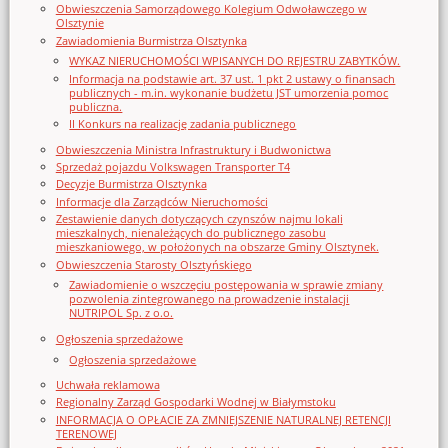
Obwieszczenia Samorządowego Kolegium Odwoławczego w
Olsztynie
Zawiadomienia Burmistrza Olsztynka
WYKAZ NIERUCHOMOŚCI WPISANYCH DO REJESTRU ZABYTKÓW.
Informacja na podstawie art. 37 ust. 1 pkt 2 ustawy o finansach
publicznych - m.in. wykonanie budżetu JST umorzenia pomoc
publiczna.
II Konkurs na realizację zadania publicznego
Obwieszczenia Ministra Infrastruktury i Budwonictwa
Sprzedaż pojazdu Volkswagen Transporter T4
Decyzje Burmistrza Olsztynka
Informacje dla Zarządców Nieruchomości
Zestawienie danych dotyczących czynszów najmu lokali
mieszkalnych, nienależących do publicznego zasobu
mieszkaniowego, w położonych na obszarze Gminy Olsztynek.
Obwieszczenia Starosty Olsztyńskiego
Zawiadomienie o wszczęciu postępowania w sprawie zmiany
pozwolenia zintegrowanego na prowadzenie instalacji
NUTRIPOL Sp. z o.o.
Ogłoszenia sprzedażowe
Ogłoszenia sprzedażowe
Uchwała reklamowa
Regionalny Zarząd Gospodarki Wodnej w Białymstoku
INFORMACJA O OPŁACIE ZA ZMNIEJSZENIE NATURALNEJ RETENCJI
TERENOWEJ