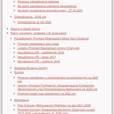
Pierwsze oświadczenie radnego
Na dzień zaprzestania pełnienia obowiązków
Na dzień rozwiązania stosunku pracy - 27.10.2025
Oświadczenia - 2026 rok
Oświadczenia za rok 2025
Raport o stanie Gminy
Plany, programy, strategie i ich wykonanie
Ponadlokalny Program Rewitalizacji Miast Sieci Cittaslow
Program rewitalizacji sieci miast
Lokalny Program Rewitalizacji gminy Olsztynek
Aktualizacja LPR – październik 2016
Aktualizacja LPR – lipiec 2017
Aktualizacja LPR – czerwiec 2018
Strategia Rozwoju Gminy
Roczne
Program współpracy z organizacjami pozarządowymi na 2026
rok
Gminny Program Profilaktyki i Rozwiązywania Problemów
Alkoholowych oraz Przeciwdziałania Narkomanii na 2026 rok
Program opieki nad zwierzętami na 2026 rok
Wieloletnie
Plan Odnowy Miejscowości Waplewo na lata 2021-2028
Program Ochrony Środowiska dla Gminy Olsztynek na lata
2023-2026 z perspektywą do 2030 roku