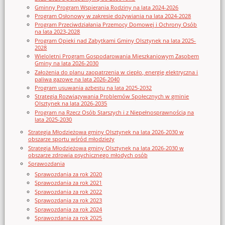
Gminny Program Wspierania Rodziny na lata 2024-2026
Program Osłonowy w zakresie dożywiania na lata 2024-2028
Program Przeciwdziałania Przemocy Domowej i Ochrony Osób
na lata 2023-2028
Program Opieki nad Zabytkami Gminy Olsztynek na lata 2025-
2028
Wieloletni Program Gospodarowania Mieszkaniowym Zasobem
Gminy na lata 2026-2030
Założenia do planu zaopatrzenia w ciepło, energię elektryczna i
paliwa gazowe na lata 2026-2040
Program usuwania azbestu na lata 2025-2032
Strategia Rozwiązywania Problemów Społecznych w gminie
Olsztynek na lata 2026-2035
Program na Rzecz Osób Starszych i z Niepełnosprawnością na
lata 2025-2030
Strategia Młodzieżowa gminy Olsztynek na lata 2026-2030 w
obszarze sportu wśród młodzieży
Strategia Młodzieżowa gminy Olsztynek na lata 2026-2030 w
obszarze zdrowia psychicznego młodych osób
Sprawozdania
Sprawozdania za rok 2020
Sprawozdania za rok 2021
Sprawozdania za rok 2022
Sprawozdania za rok 2023
Sprawozdania za rok 2024
Sprawozdania za rok 2025