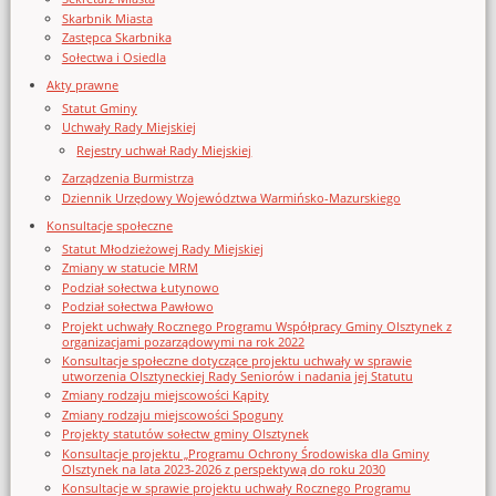
Skarbnik Miasta
Zastępca Skarbnika
Sołectwa i Osiedla
Akty prawne
Statut Gminy
Uchwały Rady Miejskiej
Rejestry uchwał Rady Miejskiej
Zarządzenia Burmistrza
Dziennik Urzędowy Województwa Warmińsko-Mazurskiego
Konsultacje społeczne
Statut Młodzieżowej Rady Miejskiej
Zmiany w statucie MRM
Podział sołectwa Łutynowo
Podział sołectwa Pawłowo
Projekt uchwały Rocznego Programu Współpracy Gminy Olsztynek z
organizacjami pozarządowymi na rok 2022
Konsultacje społeczne dotyczące projektu uchwały w sprawie
utworzenia Olsztyneckiej Rady Seniorów i nadania jej Statutu
Zmiany rodzaju miejscowości Kąpity
Zmiany rodzaju miejscowości Spoguny
Projekty statutów sołectw gminy Olsztynek
Konsultacje projektu „Programu Ochrony Środowiska dla Gminy
Olsztynek na lata 2023-2026 z perspektywą do roku 2030
Konsultacje w sprawie projektu uchwały Rocznego Programu