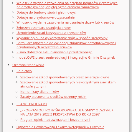
Wniosek o wydanie zezwolenia na przejazd pojazdów ciężarowych
po drodze gminnej objętej ograniczeniem tonażowym
Dotacje do budowy studni głębinowych
Dotacje na przydomowe oczyszczalnie
Wniosek o wydanie zezwolenia na usunięcie drzew lub krzewów
Zgłoszenie zamiaru usunięcia drzew
Uzgodnienie zasad korzystania z przystanków
Wydanie opinii na wykorzystanie dróg w sposób szczególny
Formularz zgłoszenia do ewidencji zbiorników bezodpływowych i
przydomowych oczyszczalni ścieków
Pismo dotyczące aktu planowania przestrzennego
modeLOWE przestrzenie edukacji i integracji w Gminie Olsztynek
Ochrona Środowiska
Rolnictwo
Szacowanie szkód spowodowanych przez zwierzęta łowne
Szacowanie szkód spowodowanych niekorzystnymi zjawiskami
atmosferycznymi
Komunikaty dla rolników
Zasady stosowania środków ochrony roślin
PLANY I PROGRAMY
„PROGRAM OCHRONY ŚRODOWISKA DLA GMINY OLSZTYNEK
NA LATA 2019-2022 Z PERSPEKTYWĄ DO ROKU 2026”
Program opieki nad zwierzętami bezdomnymi
Ogloszenie Powiatowego Lekarza Weterynarii w Olsztynie