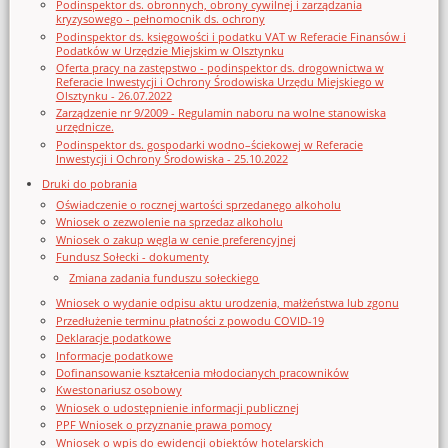
Podinspektor ds. obronnych, obrony cywilnej i zarządzania
kryzysowego - pełnomocnik ds. ochrony
Podinspektor ds. księgowości i podatku VAT w Referacie Finansów i
Podatków w Urzędzie Miejskim w Olsztynku
Oferta pracy na zastępstwo - podinspektor ds. drogownictwa w
Referacie Inwestycji i Ochrony Środowiska Urzędu Miejskiego w
Olsztynku - 26.07.2022
Zarządzenie nr 9/2009 - Regulamin naboru na wolne stanowiska
urzędnicze.
Podinspektor ds. gospodarki wodno–ściekowej w Referacie
Inwestycji i Ochrony Środowiska - 25.10.2022
Druki do pobrania
Oświadczenie o rocznej wartości sprzedanego alkoholu
Wniosek o zezwolenie na sprzedaz alkoholu
Wniosek o zakup węgla w cenie preferencyjnej
Fundusz Sołecki - dokumenty
Zmiana zadania funduszu sołeckiego
Wniosek o wydanie odpisu aktu urodzenia, małżeństwa lub zgonu
Przedłużenie terminu płatności z powodu COVID-19
Deklaracje podatkowe
Informacje podatkowe
Dofinansowanie kształcenia młodocianych pracowników
Kwestonariusz osobowy
Wniosek o udostępnienie informacji publicznej
PPF Wniosek o przyznanie prawa pomocy
Wniosek o wpis do ewidencji obiektów hotelarskich