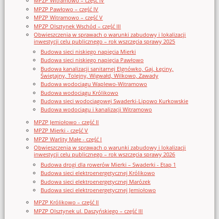
MPZP Witramowo – część IV
MPZP Pawłowo – część IV
MPZP Witramowo – część V
MPZP Olsztynek Wschód – część III
Obwieszczenia w sprawach o warunki zabudowy i lokalizacji
inwestycji celu publicznego – rok wszczęcia sprawy 2025
Budowa sieci niskiego napięcia Mierki
Budowa sieci niskiego napięcia Pawłowo
Budowa kanalizacji sanitarnej Elgnówko, Gaj, Łęciny,
Świętajny, Tolejny, Wigwałd, Wilkowo, Zawady
Budowa wodociągu Waplewo-Witramowo
Budowa wodociągu Królikowo
Budowa sieci wodociągowej Swaderki-Lipowo Kurkowskie
Budowa wodociągu i kanalizacji Witramowo
MPZP Jemiołowo - część II
MPZP Mierki - część V
MPZP Warlity Małe - część I
Obwieszczenia w sprawach o warunki zabudowy i lokalizacji
inwestycji celu publicznego – rok wszczęcia sprawy 2026
Budowa drogi dla rowerów Mierki – Swaderki - Etap 1
Budowa sieci elektroenergetycznej Królikowo
Budowa sieci elektroenergetycznej Marózek
Budowa sieci elektroenergetycznej Jemiołowo
MPZP Królikowo – część II
MPZP Olsztynek ul. Daszyńskiego – część III