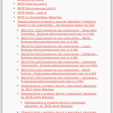
MPZP Ameryka-część II
MPZP Mrongowiusza-część VI
MPZP Mierki – część IV
MPZP ul. Grunwaldzka i Mazurska
Obwieszczenia w sprawach o warunki zabudowy i lokalizacji
inwestycji celu publicznego – rok wszczęcia sprawy do 2023
ZBG.6733.1.2022 Inwestycja celu publicznego – Nowa Wieś
Ostródzka – Budowa elektroenergetycznej sieci nn 0,4kV
ZBG.6733.2.2022 Inwestycja celu publicznego – Mańki –
Budowa elektroenergetycznej sieci nn 0,4kV
ZBG.6733.3.2022 Inwestycja celu publicznego – Lutek –
Budowa elektroenergetycznej sieci nn 0,4kV
ZBG.6733.4.2022 Inwestycja celu publicznego – Królikowo –
Budowa elektroenergetycznej sieci nn 0,4kV
ZBG.6733.5.2022 Inwestycja celu publicznego – Gąsiorowo
Olsztyneckie – Budowa elektroenergetycznej sieci nn 0,4kV
ZBG.6733.6.2022 Inwestycja celu publicznego – Mierki
kolonia – Przebudowa elektroenergetycznej sieci nn 0,4kV
ZBG.6733.7.2022 Inwestycja celu publicznego – Jemiołowo –
Przebudowa elektroenergetycznej sieci nn 0,4kV
Obwieszczenie o wydaniu decyzji o warunkach zabudowy,
dz. 36/27 obręb Waplewo
Obwieszczenie o wydaniu decyzji o warunkach zabudowy,
dz. 36/26 obręb Waplewo
Obwieszczenie o wydaniu decyzji o warunkach
zabudowy, dz. 36/26 obręb Waplewo
Obwieszczenie o wydaniu decyzji o warunkach zabudowy,