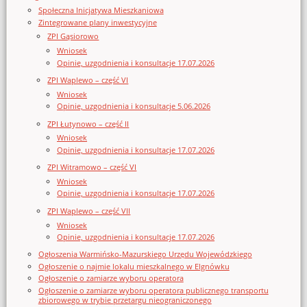
Społeczna Inicjatywa Mieszkaniowa
Zintegrowane plany inwestycyjne
ZPI Gąsiorowo
Wniosek
Opinie, uzgodnienia i konsultacje 17.07.2026
ZPI Waplewo – część VI
Wniosek
Opinie, uzgodnienia i konsultacje 5.06.2026
ZPI Łutynowo – część II
Wniosek
Opinie, uzgodnienia i konsultacje 17.07.2026
ZPI Witramowo – część VI
Wniosek
Opinie, uzgodnienia i konsultacje 17.07.2026
ZPI Waplewo – część VII
Wniosek
Opinie, uzgodnienia i konsultacje 17.07.2026
Ogłoszenia Warmińsko-Mazurskiego Urzędu Wojewódzkiego
Ogłoszenie o najmie lokalu mieszkalnego w Elgnówku
Ogłoszenie o zamiarze wyboru operatora
Ogłoszenie o zamiarze wyboru operatora publicznego transportu
zbiorowego w trybie przetargu nieograniczonego