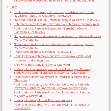
alkoholowych w 2026 roku na terenie miasta i gminy Olsztynek
Praca
Konkurs na stanowisko dyrektora Szkoły Podstawowej nr 1 im.
Noblistów Polskich w Olsztynku - 19.06.2026
Dyrektor Zespołu Szkolno-Przedszkolnego w Waplewie - 14.08.2025
Referent w Biurze Obsługi Interesanta w Referacie Organizacyjnym
Podinspektor w Referacie Gospodarki Nieruchomościami i
Planowania - 24.02.2025
Drugi nabór na wolne kierownicze stanowisko urzędnicze - Dyrektor
MOPS w Olsztynku
Nabór na wolne kierownicze stanowisko urzędnicze - Dyrektor
MOPS w Olsztynku
Prezes Zarządu TBS w Olsztynku - 27.09.2024
Podinspektor w Referacie Finansów i Podatków - 19.08.2024
Inspektor ds. drogownictwa
Kierownik Biura Rady Miejskiej w Olsztynku
Podinspektor ds. inwestycji w Referacie Inwestycji i Ochrony
Środowiska Urzędu Miejskiego w Olsztynku - 25.09.2023
Konkurs na stanowisko dyrektora Przedszkola Miejskiego w
Olsztynku
Podinspektor ds. gospodarki wodno-ściekowej w Referacie
Inwestycji i Ochrony Środowiska - umowa na zastępstwo
Podinspektor w Referacie Finansów i Podatków w Urzędzie
Miejskim w Olsztynku
Podinspektor/inspektor w Referacie Promocji
Podinspektor ds. obronnych, obrony cywilnej i zarządzania
kryzysowego