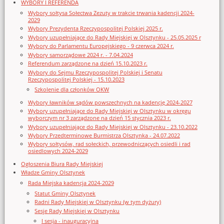
WYBORY I REFERENDA
Wybory sołtysa Sołectwa Zezuty w trakcie trwania kadencji 2024-
2029
Wybory Prezydenta Rzeczypospolitej Polskiej 2025 r.
Wybory uzupełniające do Rady Miejskiej w Olsztynku - 25.05.2025 r
Wybory do Parlamentu Europejskiego - 9 czerwca 2024 r.
Wybory samorządowe 2024 r. - 7.04.2024
Referendum zarządzone na dzień 15.10.2023 r.
Wybory do Sejmu Rzeczypospolitej Polskiej i Senatu
Rzeczypospolitej Polskiej - 15.10.2023
Szkolenie dla członków OKW
Wybory ławników sądów powszechnych na kadencję 2024-2027
Wybory uzupełniające do Rady Miejskiej w Olsztynku w okręgu
wyborczym nr 3 zarządzone na dzień 15 stycznia 2023 r.
Wybory uzupełniające do Rady Miejskiej w Olsztynku - 23.10.2022
Wybory Przedterminowe Burmistrza Olsztynka - 24.07.2022
Wybory sołtysów, rad sołeckich, przewodniczących osiedli i rad
osiedlowych 2024-2029
Ogłoszenia Biura Rady Miejskiej
Władze Gminy Olsztynek
Rada Miejska kadencja 2024-2029
Statut Gminy Olsztynek
Radni Rady Miejskiej w Olsztynku (w tym dyżury)
Sesje Rady Miejskiej w Olsztynku
I sesja - inauguracyjna