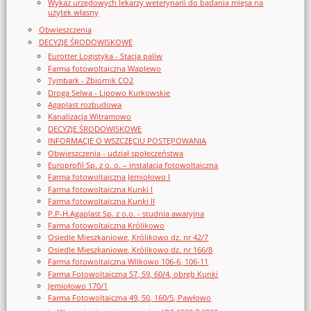
Wykaz urzędowych lekarzy weterynarii do badania mięsa na
użytek własny
Obwieszczenia
DECYZJE ŚRODOWISKOWE
Eurotter Logistyka - Stacja paliw
Farma fotowoltaiczna Waplewo
Tymbark - Zbiornik CO2
Droga Selwa - Lipowo Kurkowskie
Agaplast rozbudowa
Kanalizacja Witramowo
DECYZJE ŚRODOWISKOWE
INFORMACJE O WSZCZĘCIU POSTĘPOWANIA
Obwieszczenia - udział społeczeństwa
Europrofil Sp. z o. o. – instalacja fotowoltaiczna
Farma fotowoltaiczna Jemiołowo I
Farma fotowoltaiczna Kunki I
Farma fotowoltaiczna Kunki II
P.P-H.Agaplast Sp. z o.o. - studnia awaryjna
Farma fotowoltaiczna Królikowo
Osiedle Mieszkaniowe, Królikowo dz. nr 42/7
Osiedle Mieszkaniowe, Królikowo dz. nr 166/8
Farma fotowoltaiczna Wilkowo 106-6, 106-11
Farma Fotowoltaiczna 57, 59, 60/4, obręb Kunki
Jemiołowo 170/1
Farma Fotowoltaiczna 49, 50, 160/5, Pawłowo