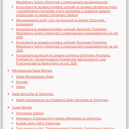
Współpracy Gminy Olsztynek z organizacjami pozarządowymi
Konsultacje w sprawie projektu uchwały w sprawie określenia trybu
i szczegółowych kryteriów oceny wniosków o realizację zadania
publicznego w ramach inicjatywy lokalnej
Wprowadzenie strefy ciszy na jeziorach w gminie Olsztynek –
konsultacje
Konsultacje w sprawie projektu uchwały Rocznego Programu
Współpracy Gminy Olsztynek z organizacjami pozarządowymi na rok
2025
Konsultacje w sprawie projektu uchwały Rocznego Programu
Współpracy Gminy Olsztynek z organizacjami pozarządowymi na rok
2026
Konsultacje społeczne w sprawie przyjęcia Gminnego Programu
Profilaktyki i Rozwiązywania Problemów Alkoholowych oraz
Przeciwdziałania Narkomanii na rok 2026
Młodzieżowa Rada Miejska
Skład Młodzieżowej Rady
Kontakt
Statut
Rada Seniorów w Olsztynku
Nabór kandydatów do II kadencji Rady Seniorów w Olsztynku
Urząd Miejski
Informacje Ogólne
Regulamin Organizacyjny Urzedu Miejskiego w Olsztynku
Kodeks etyki UM w Olsztynku
Dokumentacja dot. Zintegrowanego Systemu Zarządzania Jakością