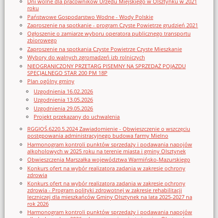
Dni wolne dla pracowników Urzędu Miejskiego w Olsztynku w 2021
roku
Państwowe Gospodarstwo Wodne - Wody Polskie
Zaproszenie na spotkanie - program Czyste Powietrze grudzień 2021
Ogłoszenie o zamiarze wyboru operatora publicznego transportu
zbiorowego
Zaproszenie na spotkania Czyste Powietrze Czyste Mieszkanie
Wybory do walnych zgromadzeń izb rolniczych
NIEOGRANICZONY PRZETARG PISEMNY NA SPRZEDAŻ POJAZDU
SPECJALNEGO STAR 200 PM 18P
Plan ogólny gminy
Uzgodnienia 16.02.2026
Uzgodnienia 13.05.2026
Uzgodnienia 29.05.2026
Projekt przekazany do uchwalenia
RGGIOŚ.6220.5.2024 Zawiadomienie - Obwieszczenie o wszczęciu
postępowania administracyjnego budowa farmy Mielno
Harmonogram kontroli punktów sprzedaży i podawania napojów
alkoholowych w 2025 roku na terenie miasta i gminy Olsztynek
Obwieszczenia Marszałka województwa Warmińsko-Mazurskiego
Konkurs ofert na wybór realizatora zadania w zakresie ochrony
zdrowia
Konkurs ofert na wybór realizatora zadania w zakresie ochrony
zdrowia - Program polityki zdrowotnej w zakresie rehabilitacji
leczniczej dla mieszkańców Gminy Olsztynek na lata 2025-2027 na
rok 2026
Harmonogram kontroli punktów sprzedaży i podawania napojów