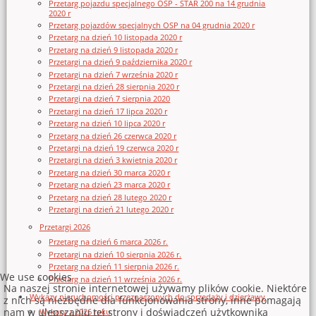
Przetarg pojazdu specjalnego OSP - STAR 200 na 14 grudnia
2020 r
Przetarg pojazdów specjalnych OSP na 04 grudnia 2020 r
Przetarg na dzień 10 listopada 2020 r
Przetarg na dzień 9 listopada 2020 r
Przetargi na dzień 9 października 2020 r
Przetargi na dzień 7 września 2020 r
Przetargi na dzień 28 sierpnia 2020 r
Przetargi na dzień 7 sierpnia 2020
Przetargi na dzień 17 lipca 2020 r
Przetarg na dzień 10 lipca 2020 r
Przetarg na dzień 26 czerwca 2020 r
Przetargi na dzień 19 czerwca 2020 r
Przetargi na dzień 3 kwietnia 2020 r
Przetarg na dzień 30 marca 2020 r
Przetarg na dzień 23 marca 2020 r
Przetarg na dzień 28 lutego 2020 r
Przetargi na dzień 21 lutego 2020 r
Przetargi 2026
Przetarg na dzień 6 marca 2026 r.
Przetargi na dzień 10 sierpnia 2026 r.
Przetarg na dzień 11 sierpnia 2026 r.
We use cookies
Przetarg na dzień 11 września 2026 r.
Na naszej stronie internetowej używamy plików cookie. Niektóre
Wykazy nieruchomości przeznaczonych do sprzedaży i dzierżawy
z nich są niezbędne dla funkcjonowania strony, inne pomagają
nam w ulepszaniu tej strony i doświadczeń użytkownika
Wykazy z 2026 roku