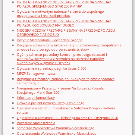
DRUGI NIEOGRANICZONY PRZETARG PISEMNY NA SPRZEDAŻ
POJAZDU SPECJALNEGO STAR 200 PM 18P
Ogłoszenie o otwartym naborze Partnera do wspólnego
przygotowania i realizacji projektu
DRUGI NIEOGRANICZONY PRZETARG PISEMNY NA SPRZEDAŻ
POJAZDU OSOBOWEGO FIAT DOBLO
NIEOGRANICZONY PRZETARG PISEMNY NA SPRZEDAŻ POJAZDU
OSOBOWEGO FIAT DOBLO
Instytut Meteorologii i Gospodarki Wodnej
Decyzja w sprawie zatwierdzenia taryf dla zbiorowego zaopatrzenia
w wodę i zbiorowego odprowadzania ścieków
Ogólny schemat procedury kontroli przestrzegania zasad i
warunków korzystania z zezwoleń na sprzedaż napojów
alkoholowych w gminie Olsztynek
Ogłoszenie o sprzedaży ciągnika Ursus C-360
MPZP Samagowo – czesc I
Rezygnacja z realizacji zadania pn. "Odkrycie tajemnic pomnika
Tannenbergu"
Nieograniczony Przetargu Pisemny Na Sprzedaż Pojazdu
Specjalnego Marki Star_200
Informacje i komunikaty
Uchwała projekt nowego ustroju szkolnego
Ogłoszenie o zebraniu mieszkańców Sołectwa Drwęck - wybory
sołtysa
Ogłoszenie o zamknięciu ul. Behringa na czas Dni Olsztynka 2016
Pozostałe obwieszczenia
Samorząd Województwa Warmińsko-Mazurskiego
Obwieszczenia Wojewody Warmińsko-Mazurskiego