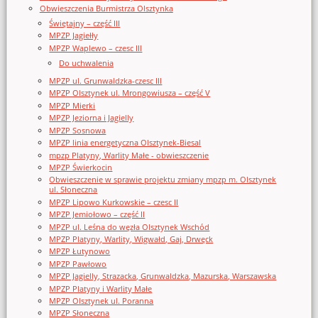
Obwieszczenia Burmistrza Olsztynka
Świętajny – część III
MPZP Jagiełły
MPZP Waplewo – czesc III
Do uchwalenia
MPZP ul. Grunwaldzka-czesc III
MPZP Olsztynek ul. Mrongowiusza – część V
MPZP Mierki
MPZP Jeziorna i Jagielly
MPZP Sosnowa
MPZP linia energetyczna Olsztynek-Biesal
mpzp Platyny, Warlity Małe - obwieszczenie
MPZP Świerkocin
Obwieszczenie w sprawie projektu zmiany mpzp m. Olsztynek
ul. Słoneczna
MPZP Lipowo Kurkowskie – czesc II
MPZP Jemiołowo – część II
MPZP ul. Leśna do węzła Olsztynek Wschód
MPZP Platyny, Warlity, Wigwałd, Gaj, Drwęck
MPZP Łutynowo
MPZP Pawłowo
MPZP Jagielly, Strazacka, Grunwaldzka, Mazurska, Warszawska
MPZP Platyny i Warlity Małe
MPZP Olsztynek ul. Poranna
MPZP Słoneczna