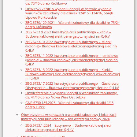
dz. 73/10 obręb Królikowo
OBWIESZCZENIE o wydaniu decyzji w sprawie wydania
warunków zabudowy dla działek 124/15 i 124/16, obręb
Lipowo Kurkowskie
ZBG.6730.129.2021 – Warunki zabudowy dla działki nr 73/24
obręb Królikowo
ZBG.6733.9.2022 Inwestycja celu publicznego – Ząbie –
Budowa kablowej elektroenergetycznej sieci nn 0,4kV
ZBG.6733.10.2022 Inwestycja celu publicznego – Mierki
(kolonia)– Budowa kablowej elektroenergetycznej sieci nn
0,4kV
ZBG.6733.11.2022 Inwestycja celu publicznego – Jemiołowo
(kolonia) – Budowa kablowej elektroenergetycznej sieci nn
0,4kV
ZBG.6733.13.2022 Inwestycja celu publicznego – Kurki –
Budowa kablowej sieci elektroenergetycznej oświetleniowej
nn 0,4kV
ZBG.6733.17.2022 Inwestycja celu publicznego – Gąsiorowo
Olsztyneckie – Budowa elektroenergetycznej sieci nn 0,4 kV
Obwieszczenie o wydaniu decyzji o warunkach zabudowy,
dz. 41/10 obręb Nowa Wieś Ostródzka
GNP.6730.185.2023 - Warunki zabudowy dla działki 1/13
obręb Lutek
Obwieszczenia w sprawach o warunki zabudowy i lokalizacji
inwestycji celu publicznego – rok wszczęcia sprawy 2024
ZBG.6733.1.2024 – Łutynowo – Budowa kablowej sieci
elektroenergetycznej nn 0,4 kV