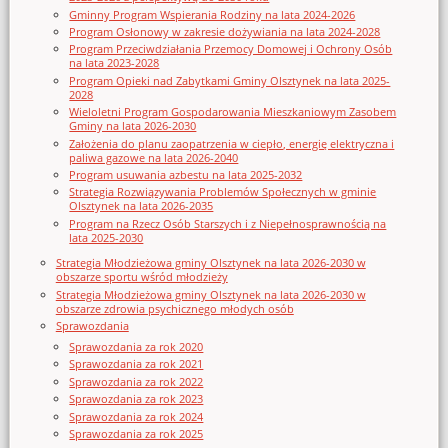
Gminny Program Wspierania Rodziny na lata 2024-2026
Program Osłonowy w zakresie dożywiania na lata 2024-2028
Program Przeciwdziałania Przemocy Domowej i Ochrony Osób
na lata 2023-2028
Program Opieki nad Zabytkami Gminy Olsztynek na lata 2025-
2028
Wieloletni Program Gospodarowania Mieszkaniowym Zasobem
Gminy na lata 2026-2030
Założenia do planu zaopatrzenia w ciepło, energię elektryczna i
paliwa gazowe na lata 2026-2040
Program usuwania azbestu na lata 2025-2032
Strategia Rozwiązywania Problemów Społecznych w gminie
Olsztynek na lata 2026-2035
Program na Rzecz Osób Starszych i z Niepełnosprawnością na
lata 2025-2030
Strategia Młodzieżowa gminy Olsztynek na lata 2026-2030 w
obszarze sportu wśród młodzieży
Strategia Młodzieżowa gminy Olsztynek na lata 2026-2030 w
obszarze zdrowia psychicznego młodych osób
Sprawozdania
Sprawozdania za rok 2020
Sprawozdania za rok 2021
Sprawozdania za rok 2022
Sprawozdania za rok 2023
Sprawozdania za rok 2024
Sprawozdania za rok 2025