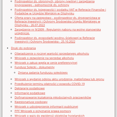
Podinspektor ds. obronnych, obrony cywilnej i zarządzania
kryzysowego - pełnomocnik ds. ochrony
Podinspektor ds. księgowości i podatku VAT w Referacie Finansów i
Podatków w Urzędzie Miejskim w Olsztynku
Oferta pracy na zastępstwo - podinspektor ds. drogownictwa w
Referacie Inwestycji i Ochrony Środowiska Urzędu Miejskiego w
Olsztynku - 26.07.2022
Zarządzenie nr 9/2009 - Regulamin naboru na wolne stanowiska
urzędnicze.
Podinspektor ds. gospodarki wodno–ściekowej w Referacie
Inwestycji i Ochrony Środowiska - 25.10.2022
Druki do pobrania
Oświadczenie o rocznej wartości sprzedanego alkoholu
Wniosek o zezwolenie na sprzedaz alkoholu
Wniosek o zakup węgla w cenie preferencyjnej
Fundusz Sołecki - dokumenty
Zmiana zadania funduszu sołeckiego
Wniosek o wydanie odpisu aktu urodzenia, małżeństwa lub zgonu
Przedłużenie terminu płatności z powodu COVID-19
Deklaracje podatkowe
Informacje podatkowe
Dofinansowanie kształcenia młodocianych pracowników
Kwestonariusz osobowy
Wniosek o udostępnienie informacji publicznej
PPF Wniosek o przyznanie prawa pomocy
Wniosek o wpis do ewidencji obiektów hotelarskich