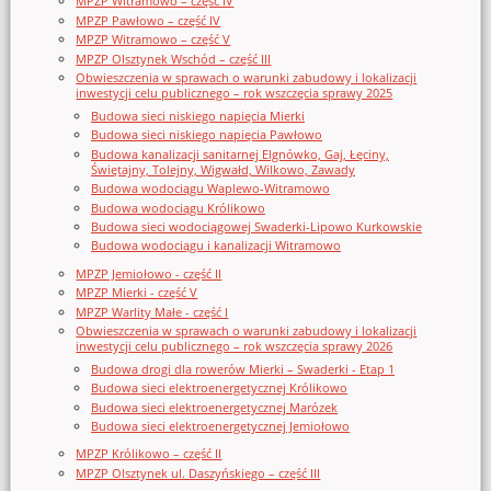
MPZP Witramowo – część IV
MPZP Pawłowo – część IV
MPZP Witramowo – część V
MPZP Olsztynek Wschód – część III
Obwieszczenia w sprawach o warunki zabudowy i lokalizacji
inwestycji celu publicznego – rok wszczęcia sprawy 2025
Budowa sieci niskiego napięcia Mierki
Budowa sieci niskiego napięcia Pawłowo
Budowa kanalizacji sanitarnej Elgnówko, Gaj, Łęciny,
Świętajny, Tolejny, Wigwałd, Wilkowo, Zawady
Budowa wodociągu Waplewo-Witramowo
Budowa wodociągu Królikowo
Budowa sieci wodociągowej Swaderki-Lipowo Kurkowskie
Budowa wodociągu i kanalizacji Witramowo
MPZP Jemiołowo - część II
MPZP Mierki - część V
MPZP Warlity Małe - część I
Obwieszczenia w sprawach o warunki zabudowy i lokalizacji
inwestycji celu publicznego – rok wszczęcia sprawy 2026
Budowa drogi dla rowerów Mierki – Swaderki - Etap 1
Budowa sieci elektroenergetycznej Królikowo
Budowa sieci elektroenergetycznej Marózek
Budowa sieci elektroenergetycznej Jemiołowo
MPZP Królikowo – część II
MPZP Olsztynek ul. Daszyńskiego – część III