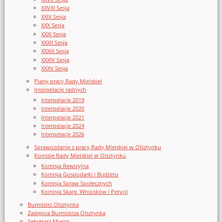
XXVIII Sesja
XXIX Sesja
XXX Sesja
XXXI Sesja
XXXII Sesja
XXXIII Sesja
XXXIV Sesja
XXXV Sesja
Plany pracy Rady Miejskiej
Interpelacje radnych
Interpelacje 2019
Interpelacje 2020
Interpelacje 2021
Interpelacje 2024
Interpelacje 2026
Sprawozdanie z pracy Rady Miejskiej w Olsztynku
Komisje Rady Miejskiej w Olsztynku
Komisja Rewizyjna
Komisja Gospodarki i Budżetu
Komisja Spraw Społecznych
Komisja Skarg, Wniosków i Petycji
Burmistrz Olsztynka
Zastępca Burmistrza Olsztynka
Sekretarz Miasta