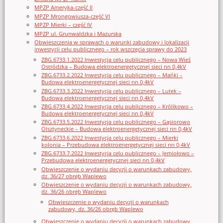
MPZP Ameryka-część II
MPZP Mrongowiusza-część VI
MPZP Mierki – część IV
MPZP ul. Grunwaldzka i Mazurska
Obwieszczenia w sprawach o warunki zabudowy i lokalizacji
inwestycji celu publicznego – rok wszczęcia sprawy do 2023
ZBG.6733.1.2022 Inwestycja celu publicznego – Nowa Wieś
Ostródzka – Budowa elektroenergetycznej sieci nn 0,4kV
ZBG.6733.2.2022 Inwestycja celu publicznego – Mańki –
Budowa elektroenergetycznej sieci nn 0,4kV
ZBG.6733.3.2022 Inwestycja celu publicznego – Lutek –
Budowa elektroenergetycznej sieci nn 0,4kV
ZBG.6733.4.2022 Inwestycja celu publicznego – Królikowo –
Budowa elektroenergetycznej sieci nn 0,4kV
ZBG.6733.5.2022 Inwestycja celu publicznego – Gąsiorowo
Olsztyneckie – Budowa elektroenergetycznej sieci nn 0,4kV
ZBG.6733.6.2022 Inwestycja celu publicznego – Mierki
kolonia – Przebudowa elektroenergetycznej sieci nn 0,4kV
ZBG.6733.7.2022 Inwestycja celu publicznego – Jemiołowo –
Przebudowa elektroenergetycznej sieci nn 0,4kV
Obwieszczenie o wydaniu decyzji o warunkach zabudowy,
dz. 36/27 obręb Waplewo
Obwieszczenie o wydaniu decyzji o warunkach zabudowy,
dz. 36/26 obręb Waplewo
Obwieszczenie o wydaniu decyzji o warunkach
zabudowy, dz. 36/26 obręb Waplewo
Obwieszczenie o wydaniu decyzji o warunkach zabudowy,