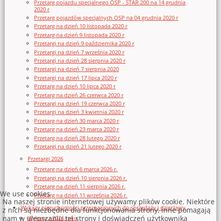
Przetarg pojazdu specjalnego OSP - STAR 200 na 14 grudnia
2020 r
Przetarg pojazdów specjalnych OSP na 04 grudnia 2020 r
Przetarg na dzień 10 listopada 2020 r
Przetarg na dzień 9 listopada 2020 r
Przetargi na dzień 9 października 2020 r
Przetargi na dzień 7 września 2020 r
Przetargi na dzień 28 sierpnia 2020 r
Przetargi na dzień 7 sierpnia 2020
Przetargi na dzień 17 lipca 2020 r
Przetarg na dzień 10 lipca 2020 r
Przetarg na dzień 26 czerwca 2020 r
Przetargi na dzień 19 czerwca 2020 r
Przetargi na dzień 3 kwietnia 2020 r
Przetarg na dzień 30 marca 2020 r
Przetarg na dzień 23 marca 2020 r
Przetarg na dzień 28 lutego 2020 r
Przetargi na dzień 21 lutego 2020 r
Przetargi 2026
Przetarg na dzień 6 marca 2026 r.
Przetargi na dzień 10 sierpnia 2026 r.
Przetarg na dzień 11 sierpnia 2026 r.
We use cookies
Przetarg na dzień 11 września 2026 r.
Na naszej stronie internetowej używamy plików cookie. Niektóre
Wykazy nieruchomości przeznaczonych do sprzedaży i dzierżawy
z nich są niezbędne dla funkcjonowania strony, inne pomagają
nam w ulepszaniu tej strony i doświadczeń użytkownika
Wykazy z 2026 roku