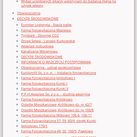
Wykaz urzędowych lekarzy weterynarii do badania mięsa na
użytek własny
Obwieszczenia
DECYZJE ŚRODOWISKOWE
Eurotter Logistyka - Stacja paliw
Farma fotowoltaiczna Waplewo
Tymbark - Zbiornik CO2
Droga Selwa - Lipowo Kurkowskie
Agaplast rozbudowa
Kanalizacja Witramowo
DECYZJE ŚRODOWISKOWE
INFORMACJE O WSZCZĘCIU POSTĘPOWANIA
Obwieszczenia - udział społeczeństwa
Europrofil Sp. z o. o. – instalacja fotowoltaiczna
Farma fotowoltaiczna Jemiołowo I
Farma fotowoltaiczna Kunki I
Farma fotowoltaiczna Kunki II
P.P-H.Agaplast Sp. z o.o. - studnia awaryjna
Farma fotowoltaiczna Królikowo
Osiedle Mieszkaniowe, Królikowo dz. nr 42/7
Osiedle Mieszkaniowe, Królikowo dz. nr 166/8
Farma fotowoltaiczna Wilkowo 106-6, 106-11
Farma Fotowoltaiczna 57, 59, 60/4, obręb Kunki
Jemiołowo 170/1
Farma Fotowoltaiczna 49, 50, 160/5, Pawłowo