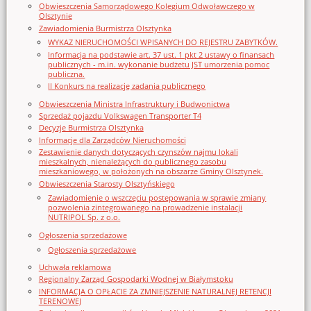
Obwieszczenia Samorządowego Kolegium Odwoławczego w
Olsztynie
Zawiadomienia Burmistrza Olsztynka
WYKAZ NIERUCHOMOŚCI WPISANYCH DO REJESTRU ZABYTKÓW.
Informacja na podstawie art. 37 ust. 1 pkt 2 ustawy o finansach
publicznych - m.in. wykonanie budżetu JST umorzenia pomoc
publiczna.
II Konkurs na realizację zadania publicznego
Obwieszczenia Ministra Infrastruktury i Budwonictwa
Sprzedaż pojazdu Volkswagen Transporter T4
Decyzje Burmistrza Olsztynka
Informacje dla Zarządców Nieruchomości
Zestawienie danych dotyczących czynszów najmu lokali
mieszkalnych, nienależących do publicznego zasobu
mieszkaniowego, w położonych na obszarze Gminy Olsztynek.
Obwieszczenia Starosty Olsztyńskiego
Zawiadomienie o wszczęciu postępowania w sprawie zmiany
pozwolenia zintegrowanego na prowadzenie instalacji
NUTRIPOL Sp. z o.o.
Ogłoszenia sprzedażowe
Ogłoszenia sprzedażowe
Uchwała reklamowa
Regionalny Zarząd Gospodarki Wodnej w Białymstoku
INFORMACJA O OPŁACIE ZA ZMNIEJSZENIE NATURALNEJ RETENCJI
TERENOWEJ