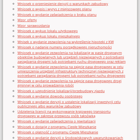
Wniosek o przeniesienie decyzji o warunkach zabudowy
Wniosek o wypis i wyrys z miejscowego planu
Wniosek o wydanie zaświadczenia o braku planu
Wzor_oferty
Wzor_sprawozdania
Wniosek o wykup lokalu użytkowego
Wniosek o wykup lokalu mieszkalnego
Wnisek o wydanie zezwolenia na wykreślenie hipoteki z KW
Wniosek o nadanie numeru porządkowego nieruchomości
Wniosek o wydanie zezwolenia na lokalizację w pasie drogowym
obiektów budowlanych lub urządzeń niezwiązanych z potrzebami
zarządzania drogami lub potrzebami ruchu drogowego oraz reklam
Wniosek o wydanie zezwolenia na zajęcie pasa drogowego w celu
umieszczenia urządzeń infrastruktury technicznej niezwiązanych z
potrzebami zarządzania drogami lub potrzebami ruchu drogowego
Wniosek o wydanie zezwolenia na zajęcie pasa drogowego drogi
gminnej w celu prowadzenia robót
Wniosek o uzgodnienie lokalizacji/przebudowy zjazdu
Wniosek o wydanie dowodu osobistego
Wniosek o wydanie decyzji o ustalenie lokalizacji inwestycji celu
publicznego albo warunków zabudowy
Udzielenia licencji na wykonywanie krajowego transportu
drogowego w zakresie przewozu osób taksówką
Wniosek o wydanie zaświadczenia o rewitalizacji
Wniosek o dotację z programu Ciepłe Mieszkanie
Wniosek o płatność z programu Ciepłe Mieszkanie
Wniosek o wydanie decyzji o środowiskowych uwarunkowaniach