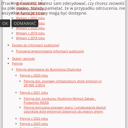
(Tracking Cookies). Możesz sam zdecydować, czy chcesz zezwolić
Wykazy z 2025 roku
na pliki cookie. Należy pamiętać, że w przypadku odrzucenia, nie
Wykazy z 2024 roku
wszystkie funkcje strony mogą być dostępne.
Wykazy z 2023 roku
Wykazy z 2022 roku
OK
ODMAWIAĆ
Wykazy z 2021 roku
Wykazy z 2020 roku
Wykazy z 2019 roku
Wykazy z 2018 roku
Dostęp do informacji publicznej
Ponowne wykorzystanie informacji publicznej
Skargi i wnioski
Petycje
Petycje skierowane do Burmistrza Olsztynka
Petycje z 2020 roku
Petycja dot. poprawy infrastruktury drogi gminnej nr
281409_5.0014
Petycje z 2021 roku
Petycja dot. konkursu: Rodzinne Miejsce Zabaw -
Podwórko NIVEA
Petycja dotycząca poprawy stanu i oznakowania dwóch
odcinków dróg gminnych biegących do granicy gminy
Petycje z 2022 roku
Petycje z 2023 roku