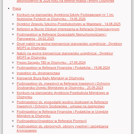
alkoholowych w 2026 roku na terenie miasta i gminy Olsztynek
Praca
Konkurs na stanowisko dyrektora Szkoły Podstawowej nr 1 im.
Noblistów Polskich w Olsztynku - 19.06.2026
Dyrektor Zespołu Szkolno-Przedszkolnego w Waplewie - 14.08.2025
Referent w Biurze Obsługi Interesanta w Referacie Organizacyjnym
Podinspektor w Referacie Gospodarki Nieruchomościami i
Planowania - 24.02.2025
Drugi nabór na wolne kierownicze stanowisko urzędnicze - Dyrektor
MOPS w Olsztynku
Nabór na wolne kierownicze stanowisko urzędnicze - Dyrektor
MOPS w Olsztynku
Prezes Zarządu TBS w Olsztynku - 27.09.2024
Podinspektor w Referacie Finansów i Podatków - 19.08.2024
Inspektor ds. drogownictwa
Kierownik Biura Rady Miejskiej w Olsztynku
Podinspektor ds. inwestycji w Referacie Inwestycji i Ochrony
Środowiska Urzędu Miejskiego w Olsztynku - 25.09.2023
Konkurs na stanowisko dyrektora Przedszkola Miejskiego w
Olsztynku
Podinspektor ds. gospodarki wodno-ściekowej w Referacie
Inwestycji i Ochrony Środowiska - umowa na zastępstwo
Podinspektor w Referacie Finansów i Podatków w Urzędzie
Miejskim w Olsztynku
Podinspektor/inspektor w Referacie Promocji
Podinspektor ds. obronnych, obrony cywilnej i zarządzania
kryzysowego