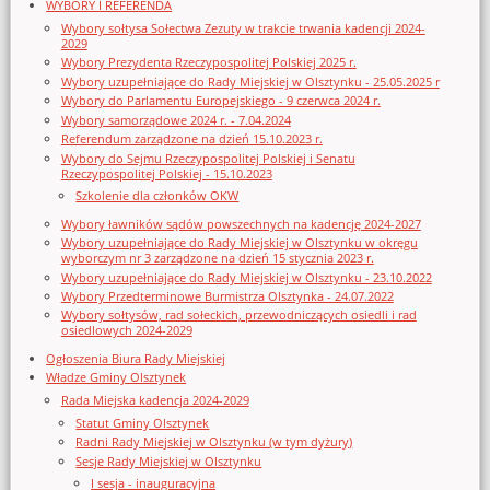
WYBORY I REFERENDA
Wybory sołtysa Sołectwa Zezuty w trakcie trwania kadencji 2024-
2029
Wybory Prezydenta Rzeczypospolitej Polskiej 2025 r.
Wybory uzupełniające do Rady Miejskiej w Olsztynku - 25.05.2025 r
Wybory do Parlamentu Europejskiego - 9 czerwca 2024 r.
Wybory samorządowe 2024 r. - 7.04.2024
Referendum zarządzone na dzień 15.10.2023 r.
Wybory do Sejmu Rzeczypospolitej Polskiej i Senatu
Rzeczypospolitej Polskiej - 15.10.2023
Szkolenie dla członków OKW
Wybory ławników sądów powszechnych na kadencję 2024-2027
Wybory uzupełniające do Rady Miejskiej w Olsztynku w okręgu
wyborczym nr 3 zarządzone na dzień 15 stycznia 2023 r.
Wybory uzupełniające do Rady Miejskiej w Olsztynku - 23.10.2022
Wybory Przedterminowe Burmistrza Olsztynka - 24.07.2022
Wybory sołtysów, rad sołeckich, przewodniczących osiedli i rad
osiedlowych 2024-2029
Ogłoszenia Biura Rady Miejskiej
Władze Gminy Olsztynek
Rada Miejska kadencja 2024-2029
Statut Gminy Olsztynek
Radni Rady Miejskiej w Olsztynku (w tym dyżury)
Sesje Rady Miejskiej w Olsztynku
I sesja - inauguracyjna