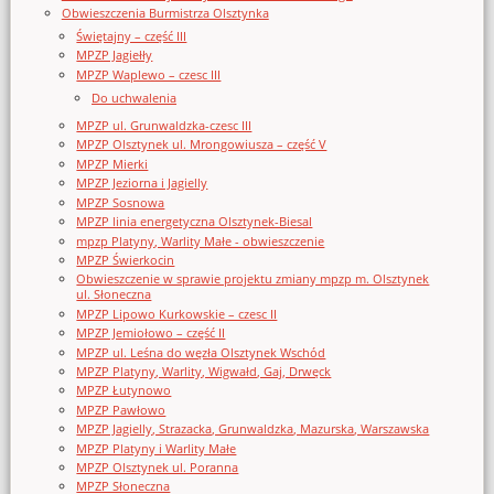
Obwieszczenia Burmistrza Olsztynka
Świętajny – część III
MPZP Jagiełły
MPZP Waplewo – czesc III
Do uchwalenia
MPZP ul. Grunwaldzka-czesc III
MPZP Olsztynek ul. Mrongowiusza – część V
MPZP Mierki
MPZP Jeziorna i Jagielly
MPZP Sosnowa
MPZP linia energetyczna Olsztynek-Biesal
mpzp Platyny, Warlity Małe - obwieszczenie
MPZP Świerkocin
Obwieszczenie w sprawie projektu zmiany mpzp m. Olsztynek
ul. Słoneczna
MPZP Lipowo Kurkowskie – czesc II
MPZP Jemiołowo – część II
MPZP ul. Leśna do węzła Olsztynek Wschód
MPZP Platyny, Warlity, Wigwałd, Gaj, Drwęck
MPZP Łutynowo
MPZP Pawłowo
MPZP Jagielly, Strazacka, Grunwaldzka, Mazurska, Warszawska
MPZP Platyny i Warlity Małe
MPZP Olsztynek ul. Poranna
MPZP Słoneczna