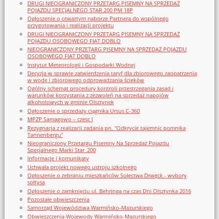
DRUGI NIEOGRANICZONY PRZETARG PISEMNY NA SPRZEDAŻ
POJAZDU SPECJALNEGO STAR 200 PM 18P
Ogłoszenie o otwartym naborze Partnera do wspólnego
przygotowania i realizacji projektu
DRUGI NIEOGRANICZONY PRZETARG PISEMNY NA SPRZEDAŻ
POJAZDU OSOBOWEGO FIAT DOBLO
NIEOGRANICZONY PRZETARG PISEMNY NA SPRZEDAŻ POJAZDU
OSOBOWEGO FIAT DOBLO
Instytut Meteorologii i Gospodarki Wodnej
Decyzja w sprawie zatwierdzenia taryf dla zbiorowego zaopatrzenia
w wodę i zbiorowego odprowadzania ścieków
Ogólny schemat procedury kontroli przestrzegania zasad i
warunków korzystania z zezwoleń na sprzedaż napojów
alkoholowych w gminie Olsztynek
Ogłoszenie o sprzedaży ciągnika Ursus C-360
MPZP Samagowo – czesc I
Rezygnacja z realizacji zadania pn. "Odkrycie tajemnic pomnika
Tannenbergu"
Nieograniczony Przetargu Pisemny Na Sprzedaż Pojazdu
Specjalnego Marki Star_200
Informacje i komunikaty
Uchwała projekt nowego ustroju szkolnego
Ogłoszenie o zebraniu mieszkańców Sołectwa Drwęck - wybory
sołtysa
Ogłoszenie o zamknięciu ul. Behringa na czas Dni Olsztynka 2016
Pozostałe obwieszczenia
Samorząd Województwa Warmińsko-Mazurskiego
Obwieszczenia Wojewody Warmińsko-Mazurskiego