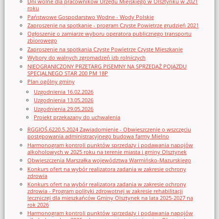
Dni wolne dla pracowników Urzędu Miejskiego w Olsztynku w 2021
roku
Państwowe Gospodarstwo Wodne - Wody Polskie
Zaproszenie na spotkanie - program Czyste Powietrze grudzień 2021
Ogłoszenie o zamiarze wyboru operatora publicznego transportu
zbiorowego
Zaproszenie na spotkania Czyste Powietrze Czyste Mieszkanie
Wybory do walnych zgromadzeń izb rolniczych
NIEOGRANICZONY PRZETARG PISEMNY NA SPRZEDAŻ POJAZDU
SPECJALNEGO STAR 200 PM 18P
Plan ogólny gminy
Uzgodnienia 16.02.2026
Uzgodnienia 13.05.2026
Uzgodnienia 29.05.2026
Projekt przekazany do uchwalenia
RGGIOŚ.6220.5.2024 Zawiadomienie - Obwieszczenie o wszczęciu
postępowania administracyjnego budowa farmy Mielno
Harmonogram kontroli punktów sprzedaży i podawania napojów
alkoholowych w 2025 roku na terenie miasta i gminy Olsztynek
Obwieszczenia Marszałka województwa Warmińsko-Mazurskiego
Konkurs ofert na wybór realizatora zadania w zakresie ochrony
zdrowia
Konkurs ofert na wybór realizatora zadania w zakresie ochrony
zdrowia - Program polityki zdrowotnej w zakresie rehabilitacji
leczniczej dla mieszkańców Gminy Olsztynek na lata 2025-2027 na
rok 2026
Harmonogram kontroli punktów sprzedaży i podawania napojów