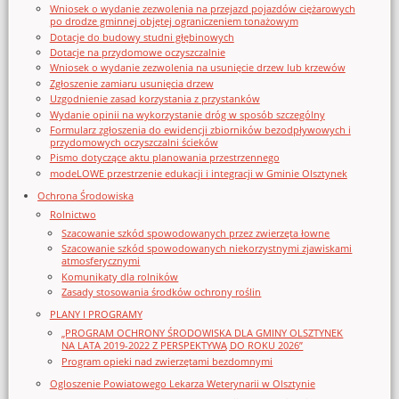
Wniosek o wydanie zezwolenia na przejazd pojazdów ciężarowych
po drodze gminnej objętej ograniczeniem tonażowym
Dotacje do budowy studni głębinowych
Dotacje na przydomowe oczyszczalnie
Wniosek o wydanie zezwolenia na usunięcie drzew lub krzewów
Zgłoszenie zamiaru usunięcia drzew
Uzgodnienie zasad korzystania z przystanków
Wydanie opinii na wykorzystanie dróg w sposób szczególny
Formularz zgłoszenia do ewidencji zbiorników bezodpływowych i
przydomowych oczyszczalni ścieków
Pismo dotyczące aktu planowania przestrzennego
modeLOWE przestrzenie edukacji i integracji w Gminie Olsztynek
Ochrona Środowiska
Rolnictwo
Szacowanie szkód spowodowanych przez zwierzęta łowne
Szacowanie szkód spowodowanych niekorzystnymi zjawiskami
atmosferycznymi
Komunikaty dla rolników
Zasady stosowania środków ochrony roślin
PLANY I PROGRAMY
„PROGRAM OCHRONY ŚRODOWISKA DLA GMINY OLSZTYNEK
NA LATA 2019-2022 Z PERSPEKTYWĄ DO ROKU 2026”
Program opieki nad zwierzętami bezdomnymi
Ogloszenie Powiatowego Lekarza Weterynarii w Olsztynie