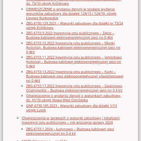
dz. 73/10 obręb Królikowo
OBWIESZCZENIE o wydaniu decyzji w sprawie wydania
warunków zabudowy dla działek 124/15 i 124/16, obręb
Lipowo Kurkowskie
ZBG.6730.129.2021 – Warunki zabudowy dla działki nr 73/24
obręb Królikowo
ZBG.6733.9.2022 Inwestycja celu publicznego – Ząbie –
Budowa kablowej elektroenergetycznej sieci nn 0,4kV
ZBG.6733.10.2022 Inwestycja celu publicznego – Mierki
(kolonia)– Budowa kablowej elektroenergetycznej sieci nn
0,4kV
ZBG.6733.11.2022 Inwestycja celu publicznego – Jemiołowo
(kolonia) – Budowa kablowej elektroenergetycznej sieci nn
0,4kV
ZBG.6733.13.2022 Inwestycja celu publicznego – Kurki –
Budowa kablowej sieci elektroenergetycznej oświetleniowej
nn 0,4kV
ZBG.6733.17.2022 Inwestycja celu publicznego – Gąsiorowo
Olsztyneckie – Budowa elektroenergetycznej sieci nn 0,4 kV
Obwieszczenie o wydaniu decyzji o warunkach zabudowy,
dz. 41/10 obręb Nowa Wieś Ostródzka
GNP.6730.185.2023 - Warunki zabudowy dla działki 1/13
obręb Lutek
Obwieszczenia w sprawach o warunki zabudowy i lokalizacji
inwestycji celu publicznego – rok wszczęcia sprawy 2024
ZBG.6733.1.2024 – Łutynowo – Budowa kablowej sieci
elektroenergetycznej nn 0,4 kV