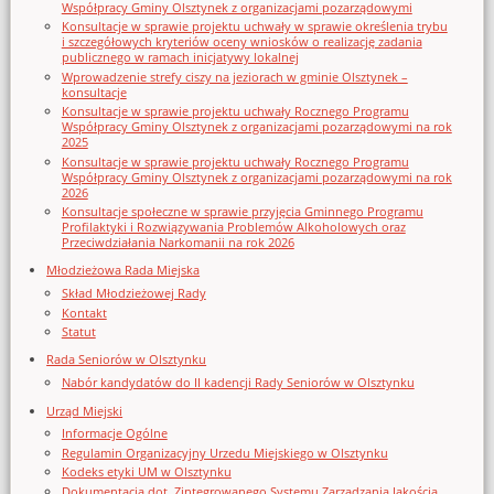
Współpracy Gminy Olsztynek z organizacjami pozarządowymi
Konsultacje w sprawie projektu uchwały w sprawie określenia trybu
i szczegółowych kryteriów oceny wniosków o realizację zadania
publicznego w ramach inicjatywy lokalnej
Wprowadzenie strefy ciszy na jeziorach w gminie Olsztynek –
konsultacje
Konsultacje w sprawie projektu uchwały Rocznego Programu
Współpracy Gminy Olsztynek z organizacjami pozarządowymi na rok
2025
Konsultacje w sprawie projektu uchwały Rocznego Programu
Współpracy Gminy Olsztynek z organizacjami pozarządowymi na rok
2026
Konsultacje społeczne w sprawie przyjęcia Gminnego Programu
Profilaktyki i Rozwiązywania Problemów Alkoholowych oraz
Przeciwdziałania Narkomanii na rok 2026
Młodzieżowa Rada Miejska
Skład Młodzieżowej Rady
Kontakt
Statut
Rada Seniorów w Olsztynku
Nabór kandydatów do II kadencji Rady Seniorów w Olsztynku
Urząd Miejski
Informacje Ogólne
Regulamin Organizacyjny Urzedu Miejskiego w Olsztynku
Kodeks etyki UM w Olsztynku
Dokumentacja dot. Zintegrowanego Systemu Zarządzania Jakością