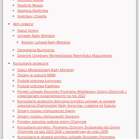
Skarbnik Miasta
Zastępca Skarbnika
Sołectwa i Osiedla
Akty prawne
Statut Gminy
Uchwały Rady Miejskiej
Rejestry uchwał Rady Miejskiej
Zarządzenia Burmistrza
Dziennik Urzędowy Województwa Warmińsko-Mazurskiego
Konsultacje społeczne
Statut Młodzieżowej Rady Miejskiej
Zmiany w statucie MRM
Podział sołectwa Łutynowo
Podział sołectwa Pawłowo
Projekt uchwały Rocznego Programu Współpracy Gminy Olsztynek z
organizacjami pozarządowymi na rok 2022
Konsultacje społeczne dotyczące projektu uchwały w sprawie
utworzenia Olsztyneckiej Rady Seniorów i nadania jej Statutu
Zmiany rodzaju miejscowości Kąpity
Zmiany rodzaju miejscowości Spoguny
Projekty statutów sołectw gminy Olsztynek
Konsultacje projektu „Programu Ochrony Środowiska dla Gminy
Olsztynek na lata 2023-2026 z perspektywą do roku 2030
Konsultacje w sprawie projektu uchwały Rocznego Programu