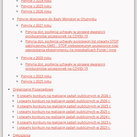
Petycje z 2024 roku
Petycje z 2025 roku
Petycje z 2026 roku
Petycje skierowane do Rady Miejskiej w Olsztynku
Petycje z 2021 roku
Petycja dot. podjęcia uchwały w sprawie gwarancji
producentów szczepionek na COVID-19
Petycja dot. podjęcia uchwały poierającej list otwarty STOP
zabójczenmu GMO - STOP niebezpiecznej szczepionce oraz
zaprzestania eksperymentu na mieszkańcach Polski i inne
Petycje z 2020 roku
Petycja dot. podjęcia uchwały w sprawie gwarancji
producentów szczepionek na COVID-19
Petycje z 2023 roku
Petycje z 2025 roku
Organizacje Pozarządowe
II otwarty konkurs na realizację zadań publicznych w 2026 r.
I otwarty konkurs na realizację zadań publicznych w 2026 r.
II otwarty konkurs na realizację zadań publicznych w 2025 r.
I otwarty konkurs na realizację zadań publicznych w 2025 r.
I otwarty konkurs na realizację zadań publicznych w 2024 r.
II otwarty konkurs na realizację zadań publicznych w 2023 r.
I otwarty konkurs na realizację zadań publicznych w 2023 r.
Ogłoszenia