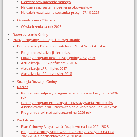
Pierwsze oświadczenie radnego
Na dzień zaprzestania pełnienia obowiązków
Na dzień rozwiązania stosunku pracy - 27.10.2025
Oświadczenia - 2026 rok
Oświadczenia za rok 2025
Raport o stanie Gminy
Plany, programy, strategie i ich wykonanie
Ponadlokalny Program Rewitalizacji Miast Sieci Cittaslow
Program rewitalizacji sieci miast
Lokalny Program Rewitalizacji gminy Olsztynek
Aktualizacja LPR – październik 2016
Aktualizacja LPR – lipiec 2017
Aktualizacja LPR – czerwiec 2018
Strategia Rozwoju Gminy
Roczne
Program współpracy z organizacjami pozarządowymi na 2026
rok
Gminny Program Profilaktyki i Rozwiązywania Problemów
Alkoholowych oraz Przeciwdziałania Narkomanii na 2026 rok
Program opieki nad zwierzętami na 2026 rok
Wieloletnie
Plan Odnowy Miejscowości Waplewo na lata 2021-2028
Program Ochrony Środowiska dla Gminy Olsztynek na lata
2023-2026 z perspektywą do 2030 roku