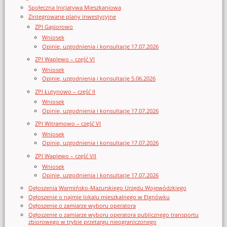
Społeczna Inicjatywa Mieszkaniowa
Zintegrowane plany inwestycyjne
ZPI Gąsiorowo
Wniosek
Opinie, uzgodnienia i konsultacje 17.07.2026
ZPI Waplewo – część VI
Wniosek
Opinie, uzgodnienia i konsultacje 5.06.2026
ZPI Łutynowo – część II
Wniosek
Opinie, uzgodnienia i konsultacje 17.07.2026
ZPI Witramowo – część VI
Wniosek
Opinie, uzgodnienia i konsultacje 17.07.2026
ZPI Waplewo – część VII
Wniosek
Opinie, uzgodnienia i konsultacje 17.07.2026
Ogłoszenia Warmińsko-Mazurskiego Urzędu Wojewódzkiego
Ogłoszenie o najmie lokalu mieszkalnego w Elgnówku
Ogłoszenie o zamiarze wyboru operatora
Ogłoszenie o zamiarze wyboru operatora publicznego transportu
zbiorowego w trybie przetargu nieograniczonego