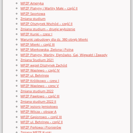
MPZP Ameryka
MPZP Platyny i Warlity Małe – część II
MPZP Sportowa
Zmiana studium
MPZP Olsztynek Wschód – część II
Zmiana studium – drugie wyłożenie
MPZP Kunki – czesc I
Warunki zabudowy dla dz. 380 obręb Mierki
MPZP Mierki – część III
MPZP Mierkowska, Zielona i Polna
MPZP Platyny, Warlity, Elgnówko, Gaj, Wigwałd i Zawady
Zmiana Studium 2021
MPZP węzeł Olsztynek Zachód
MPZP Waplewo – część IV
MPZP ul. Behringa
MPZP Królikowo – czesc I
MPZP Waplewo – czesc V
Zmiana studium 2022
MPZP Pawłowo – część III
Zmiana studium 2022 II
MPZP jezioro Jemiołowo
MPZP Wilcza – obszar A
MPZP Gąsiorowo – część III
MPZP ul. Behringa – część II
MPZP Perłowa i Pionierów
Zmiana MPZP Kunki