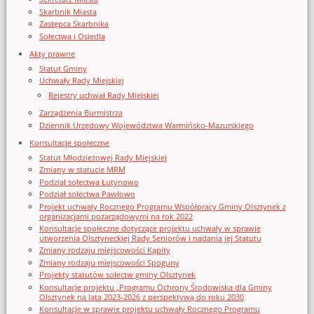
Skarbnik Miasta
Zastępca Skarbnika
Sołectwa i Osiedla
Akty prawne
Statut Gminy
Uchwały Rady Miejskiej
Rejestry uchwał Rady Miejskiej
Zarządzenia Burmistrza
Dziennik Urzędowy Województwa Warmińsko-Mazurskiego
Konsultacje społeczne
Statut Młodzieżowej Rady Miejskiej
Zmiany w statucie MRM
Podział sołectwa Łutynowo
Podział sołectwa Pawłowo
Projekt uchwały Rocznego Programu Współpracy Gminy Olsztynek z
organizacjami pozarządowymi na rok 2022
Konsultacje społeczne dotyczące projektu uchwały w sprawie
utworzenia Olsztyneckiej Rady Seniorów i nadania jej Statutu
Zmiany rodzaju miejscowości Kąpity
Zmiany rodzaju miejscowości Spoguny
Projekty statutów sołectw gminy Olsztynek
Konsultacje projektu „Programu Ochrony Środowiska dla Gminy
Olsztynek na lata 2023-2026 z perspektywą do roku 2030
Konsultacje w sprawie projektu uchwały Rocznego Programu