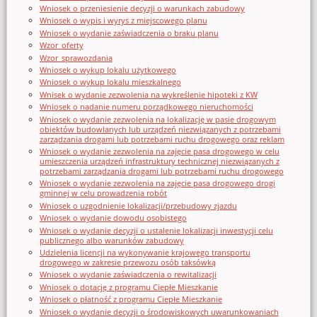
Wniosek o przeniesienie decyzji o warunkach zabudowy
Wniosek o wypis i wyrys z miejscowego planu
Wniosek o wydanie zaświadczenia o braku planu
Wzor_oferty
Wzor_sprawozdania
Wniosek o wykup lokalu użytkowego
Wniosek o wykup lokalu mieszkalnego
Wnisek o wydanie zezwolenia na wykreślenie hipoteki z KW
Wniosek o nadanie numeru porządkowego nieruchomości
Wniosek o wydanie zezwolenia na lokalizację w pasie drogowym
obiektów budowlanych lub urządzeń niezwiązanych z potrzebami
zarządzania drogami lub potrzebami ruchu drogowego oraz reklam
Wniosek o wydanie zezwolenia na zajęcie pasa drogowego w celu
umieszczenia urządzeń infrastruktury technicznej niezwiązanych z
potrzebami zarządzania drogami lub potrzebami ruchu drogowego
Wniosek o wydanie zezwolenia na zajęcie pasa drogowego drogi
gminnej w celu prowadzenia robót
Wniosek o uzgodnienie lokalizacji/przebudowy zjazdu
Wniosek o wydanie dowodu osobistego
Wniosek o wydanie decyzji o ustalenie lokalizacji inwestycji celu
publicznego albo warunków zabudowy
Udzielenia licencji na wykonywanie krajowego transportu
drogowego w zakresie przewozu osób taksówką
Wniosek o wydanie zaświadczenia o rewitalizacji
Wniosek o dotację z programu Ciepłe Mieszkanie
Wniosek o płatność z programu Ciepłe Mieszkanie
Wniosek o wydanie decyzji o środowiskowych uwarunkowaniach