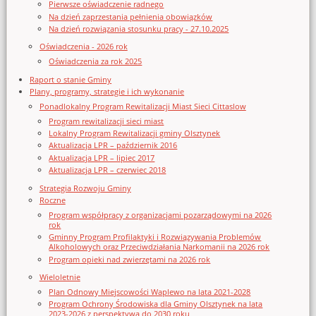
Pierwsze oświadczenie radnego
Na dzień zaprzestania pełnienia obowiązków
Na dzień rozwiązania stosunku pracy - 27.10.2025
Oświadczenia - 2026 rok
Oświadczenia za rok 2025
Raport o stanie Gminy
Plany, programy, strategie i ich wykonanie
Ponadlokalny Program Rewitalizacji Miast Sieci Cittaslow
Program rewitalizacji sieci miast
Lokalny Program Rewitalizacji gminy Olsztynek
Aktualizacja LPR – październik 2016
Aktualizacja LPR – lipiec 2017
Aktualizacja LPR – czerwiec 2018
Strategia Rozwoju Gminy
Roczne
Program współpracy z organizacjami pozarządowymi na 2026
rok
Gminny Program Profilaktyki i Rozwiązywania Problemów
Alkoholowych oraz Przeciwdziałania Narkomanii na 2026 rok
Program opieki nad zwierzętami na 2026 rok
Wieloletnie
Plan Odnowy Miejscowości Waplewo na lata 2021-2028
Program Ochrony Środowiska dla Gminy Olsztynek na lata
2023-2026 z perspektywą do 2030 roku