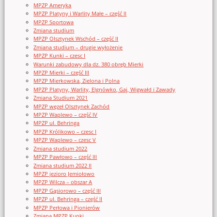
MPZP Ameryka
MPZP Platyny i Warlity Małe – część II
MPZP Sportowa
Zmiana studium
MPZP Olsztynek Wschód – część II
Zmiana studium – drugie wyłożenie
MPZP Kunki – czesc I
Warunki zabudowy dla dz. 380 obręb Mierki
MPZP Mierki – część III
MPZP Mierkowska, Zielona i Polna
MPZP Platyny, Warlity, Elgnówko, Gaj, Wigwałd i Zawady
Zmiana Studium 2021
MPZP węzeł Olsztynek Zachód
MPZP Waplewo – część IV
MPZP ul. Behringa
MPZP Królikowo – czesc I
MPZP Waplewo – czesc V
Zmiana studium 2022
MPZP Pawłowo – część III
Zmiana studium 2022 II
MPZP jezioro Jemiołowo
MPZP Wilcza – obszar A
MPZP Gąsiorowo – część III
MPZP ul. Behringa – część II
MPZP Perłowa i Pionierów
Zmiana MPZP Kunki