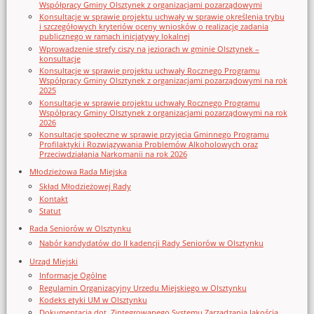
Współpracy Gminy Olsztynek z organizacjami pozarządowymi
Konsultacje w sprawie projektu uchwały w sprawie określenia trybu
i szczegółowych kryteriów oceny wniosków o realizację zadania
publicznego w ramach inicjatywy lokalnej
Wprowadzenie strefy ciszy na jeziorach w gminie Olsztynek –
konsultacje
Konsultacje w sprawie projektu uchwały Rocznego Programu
Współpracy Gminy Olsztynek z organizacjami pozarządowymi na rok
2025
Konsultacje w sprawie projektu uchwały Rocznego Programu
Współpracy Gminy Olsztynek z organizacjami pozarządowymi na rok
2026
Konsultacje społeczne w sprawie przyjęcia Gminnego Programu
Profilaktyki i Rozwiązywania Problemów Alkoholowych oraz
Przeciwdziałania Narkomanii na rok 2026
Młodzieżowa Rada Miejska
Skład Młodzieżowej Rady
Kontakt
Statut
Rada Seniorów w Olsztynku
Nabór kandydatów do II kadencji Rady Seniorów w Olsztynku
Urząd Miejski
Informacje Ogólne
Regulamin Organizacyjny Urzedu Miejskiego w Olsztynku
Kodeks etyki UM w Olsztynku
Dokumentacja dot. Zintegrowanego Systemu Zarządzania Jakością