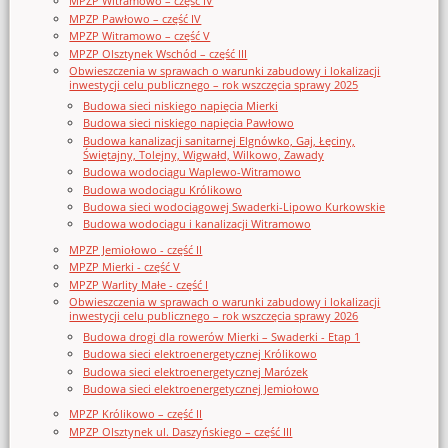
MPZP Witramowo – część IV
MPZP Pawłowo – część IV
MPZP Witramowo – część V
MPZP Olsztynek Wschód – część III
Obwieszczenia w sprawach o warunki zabudowy i lokalizacji
inwestycji celu publicznego – rok wszczęcia sprawy 2025
Budowa sieci niskiego napięcia Mierki
Budowa sieci niskiego napięcia Pawłowo
Budowa kanalizacji sanitarnej Elgnówko, Gaj, Łęciny,
Świętajny, Tolejny, Wigwałd, Wilkowo, Zawady
Budowa wodociągu Waplewo-Witramowo
Budowa wodociągu Królikowo
Budowa sieci wodociągowej Swaderki-Lipowo Kurkowskie
Budowa wodociągu i kanalizacji Witramowo
MPZP Jemiołowo - część II
MPZP Mierki - część V
MPZP Warlity Małe - część I
Obwieszczenia w sprawach o warunki zabudowy i lokalizacji
inwestycji celu publicznego – rok wszczęcia sprawy 2026
Budowa drogi dla rowerów Mierki – Swaderki - Etap 1
Budowa sieci elektroenergetycznej Królikowo
Budowa sieci elektroenergetycznej Marózek
Budowa sieci elektroenergetycznej Jemiołowo
MPZP Królikowo – część II
MPZP Olsztynek ul. Daszyńskiego – część III