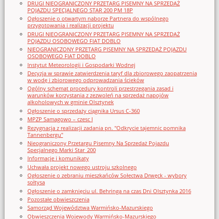
DRUGI NIEOGRANICZONY PRZETARG PISEMNY NA SPRZEDAŻ
POJAZDU SPECJALNEGO STAR 200 PM 18P
Ogłoszenie o otwartym naborze Partnera do wspólnego
przygotowania i realizacji projektu
DRUGI NIEOGRANICZONY PRZETARG PISEMNY NA SPRZEDAŻ
POJAZDU OSOBOWEGO FIAT DOBLO
NIEOGRANICZONY PRZETARG PISEMNY NA SPRZEDAŻ POJAZDU
OSOBOWEGO FIAT DOBLO
Instytut Meteorologii i Gospodarki Wodnej
Decyzja w sprawie zatwierdzenia taryf dla zbiorowego zaopatrzenia
w wodę i zbiorowego odprowadzania ścieków
Ogólny schemat procedury kontroli przestrzegania zasad i
warunków korzystania z zezwoleń na sprzedaż napojów
alkoholowych w gminie Olsztynek
Ogłoszenie o sprzedaży ciągnika Ursus C-360
MPZP Samagowo – czesc I
Rezygnacja z realizacji zadania pn. "Odkrycie tajemnic pomnika
Tannenbergu"
Nieograniczony Przetargu Pisemny Na Sprzedaż Pojazdu
Specjalnego Marki Star_200
Informacje i komunikaty
Uchwała projekt nowego ustroju szkolnego
Ogłoszenie o zebraniu mieszkańców Sołectwa Drwęck - wybory
sołtysa
Ogłoszenie o zamknięciu ul. Behringa na czas Dni Olsztynka 2016
Pozostałe obwieszczenia
Samorząd Województwa Warmińsko-Mazurskiego
Obwieszczenia Wojewody Warmińsko-Mazurskiego