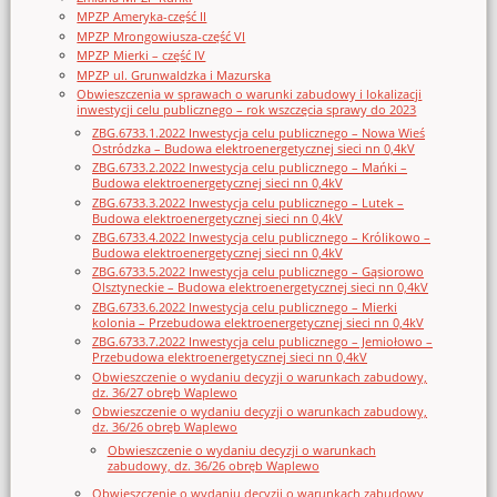
MPZP Ameryka-część II
MPZP Mrongowiusza-część VI
MPZP Mierki – część IV
MPZP ul. Grunwaldzka i Mazurska
Obwieszczenia w sprawach o warunki zabudowy i lokalizacji
inwestycji celu publicznego – rok wszczęcia sprawy do 2023
ZBG.6733.1.2022 Inwestycja celu publicznego – Nowa Wieś
Ostródzka – Budowa elektroenergetycznej sieci nn 0,4kV
ZBG.6733.2.2022 Inwestycja celu publicznego – Mańki –
Budowa elektroenergetycznej sieci nn 0,4kV
ZBG.6733.3.2022 Inwestycja celu publicznego – Lutek –
Budowa elektroenergetycznej sieci nn 0,4kV
ZBG.6733.4.2022 Inwestycja celu publicznego – Królikowo –
Budowa elektroenergetycznej sieci nn 0,4kV
ZBG.6733.5.2022 Inwestycja celu publicznego – Gąsiorowo
Olsztyneckie – Budowa elektroenergetycznej sieci nn 0,4kV
ZBG.6733.6.2022 Inwestycja celu publicznego – Mierki
kolonia – Przebudowa elektroenergetycznej sieci nn 0,4kV
ZBG.6733.7.2022 Inwestycja celu publicznego – Jemiołowo –
Przebudowa elektroenergetycznej sieci nn 0,4kV
Obwieszczenie o wydaniu decyzji o warunkach zabudowy,
dz. 36/27 obręb Waplewo
Obwieszczenie o wydaniu decyzji o warunkach zabudowy,
dz. 36/26 obręb Waplewo
Obwieszczenie o wydaniu decyzji o warunkach
zabudowy, dz. 36/26 obręb Waplewo
Obwieszczenie o wydaniu decyzji o warunkach zabudowy,