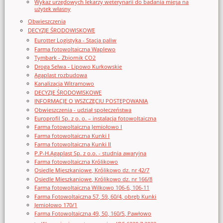
Wykaz urzędowych lekarzy weterynarii do badania mięsa na
użytek własny
Obwieszczenia
DECYZJE ŚRODOWISKOWE
Eurotter Logistyka - Stacja paliw
Farma fotowoltaiczna Waplewo
Tymbark - Zbiornik CO2
Droga Selwa - Lipowo Kurkowskie
Agaplast rozbudowa
Kanalizacja Witramowo
DECYZJE ŚRODOWISKOWE
INFORMACJE O WSZCZĘCIU POSTĘPOWANIA
Obwieszczenia - udział społeczeństwa
Europrofil Sp. z o. o. – instalacja fotowoltaiczna
Farma fotowoltaiczna Jemiołowo I
Farma fotowoltaiczna Kunki I
Farma fotowoltaiczna Kunki II
P.P-H.Agaplast Sp. z o.o. - studnia awaryjna
Farma fotowoltaiczna Królikowo
Osiedle Mieszkaniowe, Królikowo dz. nr 42/7
Osiedle Mieszkaniowe, Królikowo dz. nr 166/8
Farma fotowoltaiczna Wilkowo 106-6, 106-11
Farma Fotowoltaiczna 57, 59, 60/4, obręb Kunki
Jemiołowo 170/1
Farma Fotowoltaiczna 49, 50, 160/5, Pawłowo