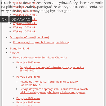
(Tracking Cookies). Możesz sam zdecydować, czy chcesz zezwolić
Wykazy z 2025 roku
na pliki cookie. Należy pamiętać, że w przypadku odrzucenia, nie
Wykazy z 2024 roku
wszystkie funkcje strony mogą być dostępne.
Wykazy z 2023 roku
Wykazy z 2022 roku
OK
ODMAWIAĆ
Wykazy z 2021 roku
Wykazy z 2020 roku
Wykazy z 2019 roku
Wykazy z 2018 roku
Dostęp do informacji publicznej
Ponowne wykorzystanie informacji publicznej
Skargi i wnioski
Petycje
Petycje skierowane do Burmistrza Olsztynka
Petycje z 2020 roku
Petycja dot. poprawy infrastruktury drogi gminnej nr
281409_5.0014
Petycje z 2021 roku
Petycja dot. konkursu: Rodzinne Miejsce Zabaw -
Podwórko NIVEA
Petycja dotycząca poprawy stanu i oznakowania dwóch
odcinków dróg gminnych biegących do granicy gminy
Petycje z 2022 roku
Petycje z 2023 roku