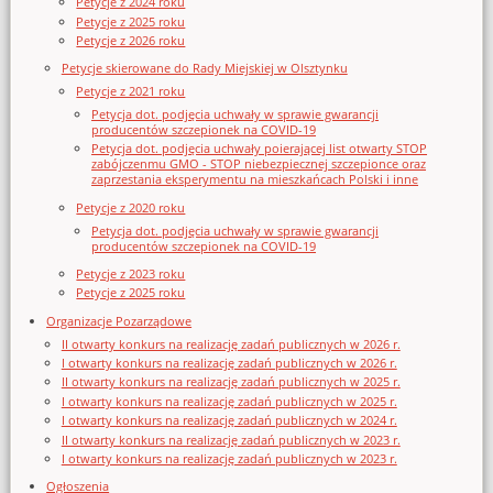
Petycje z 2024 roku
Petycje z 2025 roku
Petycje z 2026 roku
Petycje skierowane do Rady Miejskiej w Olsztynku
Petycje z 2021 roku
Petycja dot. podjęcia uchwały w sprawie gwarancji
producentów szczepionek na COVID-19
Petycja dot. podjęcia uchwały poierającej list otwarty STOP
zabójczenmu GMO - STOP niebezpiecznej szczepionce oraz
zaprzestania eksperymentu na mieszkańcach Polski i inne
Petycje z 2020 roku
Petycja dot. podjęcia uchwały w sprawie gwarancji
producentów szczepionek na COVID-19
Petycje z 2023 roku
Petycje z 2025 roku
Organizacje Pozarządowe
II otwarty konkurs na realizację zadań publicznych w 2026 r.
I otwarty konkurs na realizację zadań publicznych w 2026 r.
II otwarty konkurs na realizację zadań publicznych w 2025 r.
I otwarty konkurs na realizację zadań publicznych w 2025 r.
I otwarty konkurs na realizację zadań publicznych w 2024 r.
II otwarty konkurs na realizację zadań publicznych w 2023 r.
I otwarty konkurs na realizację zadań publicznych w 2023 r.
Ogłoszenia