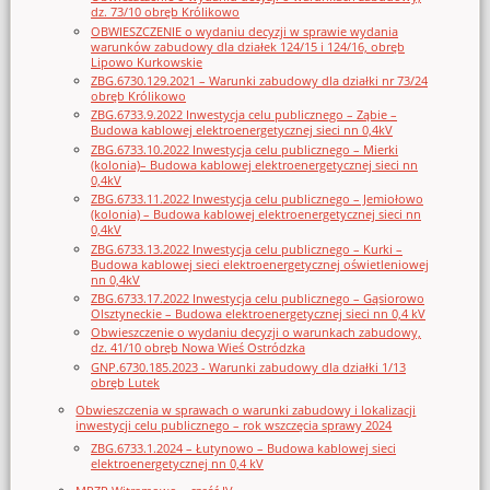
dz. 73/10 obręb Królikowo
OBWIESZCZENIE o wydaniu decyzji w sprawie wydania
warunków zabudowy dla działek 124/15 i 124/16, obręb
Lipowo Kurkowskie
ZBG.6730.129.2021 – Warunki zabudowy dla działki nr 73/24
obręb Królikowo
ZBG.6733.9.2022 Inwestycja celu publicznego – Ząbie –
Budowa kablowej elektroenergetycznej sieci nn 0,4kV
ZBG.6733.10.2022 Inwestycja celu publicznego – Mierki
(kolonia)– Budowa kablowej elektroenergetycznej sieci nn
0,4kV
ZBG.6733.11.2022 Inwestycja celu publicznego – Jemiołowo
(kolonia) – Budowa kablowej elektroenergetycznej sieci nn
0,4kV
ZBG.6733.13.2022 Inwestycja celu publicznego – Kurki –
Budowa kablowej sieci elektroenergetycznej oświetleniowej
nn 0,4kV
ZBG.6733.17.2022 Inwestycja celu publicznego – Gąsiorowo
Olsztyneckie – Budowa elektroenergetycznej sieci nn 0,4 kV
Obwieszczenie o wydaniu decyzji o warunkach zabudowy,
dz. 41/10 obręb Nowa Wieś Ostródzka
GNP.6730.185.2023 - Warunki zabudowy dla działki 1/13
obręb Lutek
Obwieszczenia w sprawach o warunki zabudowy i lokalizacji
inwestycji celu publicznego – rok wszczęcia sprawy 2024
ZBG.6733.1.2024 – Łutynowo – Budowa kablowej sieci
elektroenergetycznej nn 0,4 kV