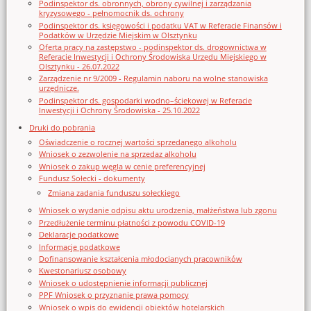
Podinspektor ds. obronnych, obrony cywilnej i zarządzania
kryzysowego - pełnomocnik ds. ochrony
Podinspektor ds. księgowości i podatku VAT w Referacie Finansów i
Podatków w Urzędzie Miejskim w Olsztynku
Oferta pracy na zastępstwo - podinspektor ds. drogownictwa w
Referacie Inwestycji i Ochrony Środowiska Urzędu Miejskiego w
Olsztynku - 26.07.2022
Zarządzenie nr 9/2009 - Regulamin naboru na wolne stanowiska
urzędnicze.
Podinspektor ds. gospodarki wodno–ściekowej w Referacie
Inwestycji i Ochrony Środowiska - 25.10.2022
Druki do pobrania
Oświadczenie o rocznej wartości sprzedanego alkoholu
Wniosek o zezwolenie na sprzedaz alkoholu
Wniosek o zakup węgla w cenie preferencyjnej
Fundusz Sołecki - dokumenty
Zmiana zadania funduszu sołeckiego
Wniosek o wydanie odpisu aktu urodzenia, małżeństwa lub zgonu
Przedłużenie terminu płatności z powodu COVID-19
Deklaracje podatkowe
Informacje podatkowe
Dofinansowanie kształcenia młodocianych pracowników
Kwestonariusz osobowy
Wniosek o udostępnienie informacji publicznej
PPF Wniosek o przyznanie prawa pomocy
Wniosek o wpis do ewidencji obiektów hotelarskich