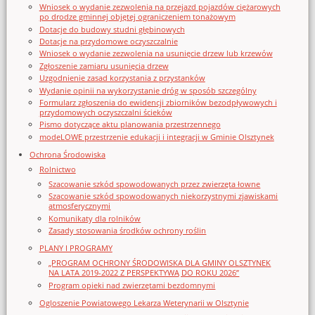
Wniosek o wydanie zezwolenia na przejazd pojazdów ciężarowych
po drodze gminnej objętej ograniczeniem tonażowym
Dotacje do budowy studni głębinowych
Dotacje na przydomowe oczyszczalnie
Wniosek o wydanie zezwolenia na usunięcie drzew lub krzewów
Zgłoszenie zamiaru usunięcia drzew
Uzgodnienie zasad korzystania z przystanków
Wydanie opinii na wykorzystanie dróg w sposób szczególny
Formularz zgłoszenia do ewidencji zbiorników bezodpływowych i
przydomowych oczyszczalni ścieków
Pismo dotyczące aktu planowania przestrzennego
modeLOWE przestrzenie edukacji i integracji w Gminie Olsztynek
Ochrona Środowiska
Rolnictwo
Szacowanie szkód spowodowanych przez zwierzęta łowne
Szacowanie szkód spowodowanych niekorzystnymi zjawiskami
atmosferycznymi
Komunikaty dla rolników
Zasady stosowania środków ochrony roślin
PLANY I PROGRAMY
„PROGRAM OCHRONY ŚRODOWISKA DLA GMINY OLSZTYNEK
NA LATA 2019-2022 Z PERSPEKTYWĄ DO ROKU 2026”
Program opieki nad zwierzętami bezdomnymi
Ogloszenie Powiatowego Lekarza Weterynarii w Olsztynie