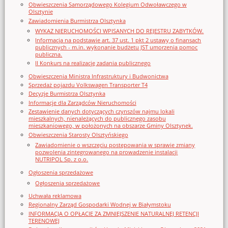
Obwieszczenia Samorządowego Kolegium Odwoławczego w
Olsztynie
Zawiadomienia Burmistrza Olsztynka
WYKAZ NIERUCHOMOŚCI WPISANYCH DO REJESTRU ZABYTKÓW.
Informacja na podstawie art. 37 ust. 1 pkt 2 ustawy o finansach
publicznych - m.in. wykonanie budżetu JST umorzenia pomoc
publiczna.
II Konkurs na realizację zadania publicznego
Obwieszczenia Ministra Infrastruktury i Budwonictwa
Sprzedaż pojazdu Volkswagen Transporter T4
Decyzje Burmistrza Olsztynka
Informacje dla Zarządców Nieruchomości
Zestawienie danych dotyczących czynszów najmu lokali
mieszkalnych, nienależących do publicznego zasobu
mieszkaniowego, w położonych na obszarze Gminy Olsztynek.
Obwieszczenia Starosty Olsztyńskiego
Zawiadomienie o wszczęciu postępowania w sprawie zmiany
pozwolenia zintegrowanego na prowadzenie instalacji
NUTRIPOL Sp. z o.o.
Ogłoszenia sprzedażowe
Ogłoszenia sprzedażowe
Uchwała reklamowa
Regionalny Zarząd Gospodarki Wodnej w Białymstoku
INFORMACJA O OPŁACIE ZA ZMNIEJSZENIE NATURALNEJ RETENCJI
TERENOWEJ