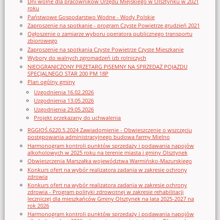
Dni wolne dla pracowników Urzędu Miejskiego w Olsztynku w 2021
roku
Państwowe Gospodarstwo Wodne - Wody Polskie
Zaproszenie na spotkanie - program Czyste Powietrze grudzień 2021
Ogłoszenie o zamiarze wyboru operatora publicznego transportu
zbiorowego
Zaproszenie na spotkania Czyste Powietrze Czyste Mieszkanie
Wybory do walnych zgromadzeń izb rolniczych
NIEOGRANICZONY PRZETARG PISEMNY NA SPRZEDAŻ POJAZDU
SPECJALNEGO STAR 200 PM 18P
Plan ogólny gminy
Uzgodnienia 16.02.2026
Uzgodnienia 13.05.2026
Uzgodnienia 29.05.2026
Projekt przekazany do uchwalenia
RGGIOŚ.6220.5.2024 Zawiadomienie - Obwieszczenie o wszczęciu
postępowania administracyjnego budowa farmy Mielno
Harmonogram kontroli punktów sprzedaży i podawania napojów
alkoholowych w 2025 roku na terenie miasta i gminy Olsztynek
Obwieszczenia Marszałka województwa Warmińsko-Mazurskiego
Konkurs ofert na wybór realizatora zadania w zakresie ochrony
zdrowia
Konkurs ofert na wybór realizatora zadania w zakresie ochrony
zdrowia - Program polityki zdrowotnej w zakresie rehabilitacji
leczniczej dla mieszkańców Gminy Olsztynek na lata 2025-2027 na
rok 2026
Harmonogram kontroli punktów sprzedaży i podawania napojów