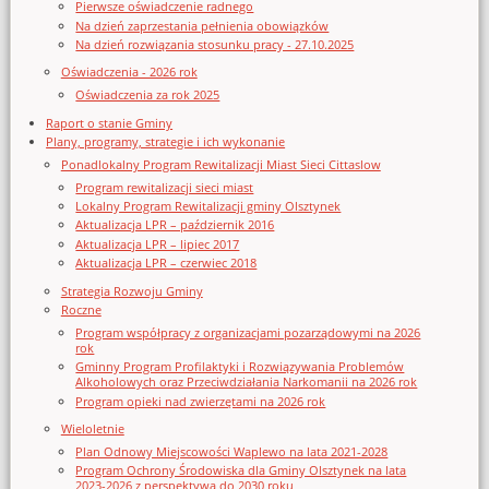
Pierwsze oświadczenie radnego
Na dzień zaprzestania pełnienia obowiązków
Na dzień rozwiązania stosunku pracy - 27.10.2025
Oświadczenia - 2026 rok
Oświadczenia za rok 2025
Raport o stanie Gminy
Plany, programy, strategie i ich wykonanie
Ponadlokalny Program Rewitalizacji Miast Sieci Cittaslow
Program rewitalizacji sieci miast
Lokalny Program Rewitalizacji gminy Olsztynek
Aktualizacja LPR – październik 2016
Aktualizacja LPR – lipiec 2017
Aktualizacja LPR – czerwiec 2018
Strategia Rozwoju Gminy
Roczne
Program współpracy z organizacjami pozarządowymi na 2026
rok
Gminny Program Profilaktyki i Rozwiązywania Problemów
Alkoholowych oraz Przeciwdziałania Narkomanii na 2026 rok
Program opieki nad zwierzętami na 2026 rok
Wieloletnie
Plan Odnowy Miejscowości Waplewo na lata 2021-2028
Program Ochrony Środowiska dla Gminy Olsztynek na lata
2023-2026 z perspektywą do 2030 roku