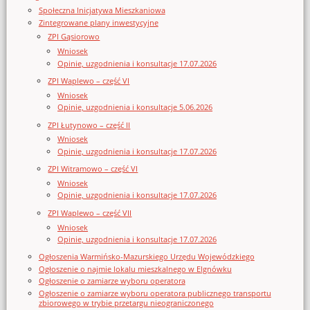
Społeczna Inicjatywa Mieszkaniowa
Zintegrowane plany inwestycyjne
ZPI Gąsiorowo
Wniosek
Opinie, uzgodnienia i konsultacje 17.07.2026
ZPI Waplewo – część VI
Wniosek
Opinie, uzgodnienia i konsultacje 5.06.2026
ZPI Łutynowo – część II
Wniosek
Opinie, uzgodnienia i konsultacje 17.07.2026
ZPI Witramowo – część VI
Wniosek
Opinie, uzgodnienia i konsultacje 17.07.2026
ZPI Waplewo – część VII
Wniosek
Opinie, uzgodnienia i konsultacje 17.07.2026
Ogłoszenia Warmińsko-Mazurskiego Urzędu Wojewódzkiego
Ogłoszenie o najmie lokalu mieszkalnego w Elgnówku
Ogłoszenie o zamiarze wyboru operatora
Ogłoszenie o zamiarze wyboru operatora publicznego transportu
zbiorowego w trybie przetargu nieograniczonego