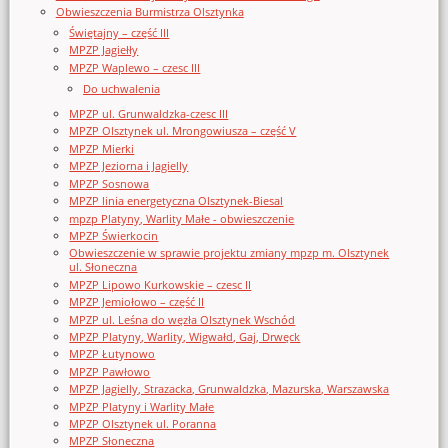
Obwieszczenia Burmistrza Olsztynka
Świętajny – część III
MPZP Jagiełły
MPZP Waplewo – czesc III
Do uchwalenia
MPZP ul. Grunwaldzka-czesc III
MPZP Olsztynek ul. Mrongowiusza – część V
MPZP Mierki
MPZP Jeziorna i Jagielly
MPZP Sosnowa
MPZP linia energetyczna Olsztynek-Biesal
mpzp Platyny, Warlity Małe - obwieszczenie
MPZP Świerkocin
Obwieszczenie w sprawie projektu zmiany mpzp m. Olsztynek
ul. Słoneczna
MPZP Lipowo Kurkowskie – czesc II
MPZP Jemiołowo – część II
MPZP ul. Leśna do węzła Olsztynek Wschód
MPZP Platyny, Warlity, Wigwałd, Gaj, Drwęck
MPZP Łutynowo
MPZP Pawłowo
MPZP Jagielly, Strazacka, Grunwaldzka, Mazurska, Warszawska
MPZP Platyny i Warlity Małe
MPZP Olsztynek ul. Poranna
MPZP Słoneczna