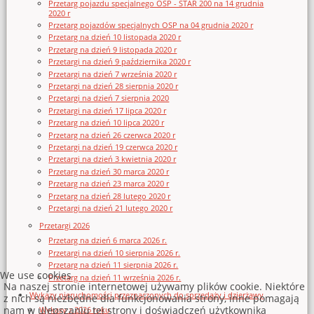
Przetarg pojazdu specjalnego OSP - STAR 200 na 14 grudnia
2020 r
Przetarg pojazdów specjalnych OSP na 04 grudnia 2020 r
Przetarg na dzień 10 listopada 2020 r
Przetarg na dzień 9 listopada 2020 r
Przetargi na dzień 9 października 2020 r
Przetargi na dzień 7 września 2020 r
Przetargi na dzień 28 sierpnia 2020 r
Przetargi na dzień 7 sierpnia 2020
Przetargi na dzień 17 lipca 2020 r
Przetarg na dzień 10 lipca 2020 r
Przetarg na dzień 26 czerwca 2020 r
Przetargi na dzień 19 czerwca 2020 r
Przetargi na dzień 3 kwietnia 2020 r
Przetarg na dzień 30 marca 2020 r
Przetarg na dzień 23 marca 2020 r
Przetarg na dzień 28 lutego 2020 r
Przetargi na dzień 21 lutego 2020 r
Przetargi 2026
Przetarg na dzień 6 marca 2026 r.
Przetargi na dzień 10 sierpnia 2026 r.
Przetarg na dzień 11 sierpnia 2026 r.
We use cookies
Przetarg na dzień 11 września 2026 r.
Na naszej stronie internetowej używamy plików cookie. Niektóre
Wykazy nieruchomości przeznaczonych do sprzedaży i dzierżawy
z nich są niezbędne dla funkcjonowania strony, inne pomagają
nam w ulepszaniu tej strony i doświadczeń użytkownika
Wykazy z 2026 roku