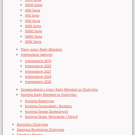
XXVIII Sesja
XXIX Sesja
XXX Sesja
XXXI Sesja
XXXII Sesja
XXXIII Sesja
XXXIV Sesja
XXXV Sesja
Plany pracy Rady Miejskiej
Interpelacje radnych
Interpelacje 2019
Interpelacje 2020
Interpelacje 2021
Interpelacje 2024
Interpelacje 2026
Sprawozdanie z pracy Rady Miejskiej w Olsztynku
Komisje Rady Miejskiej w Olsztynku
Komisja Rewizyjna
Komisja Gospodarki i Budżetu
Komisja Spraw Społecznych
Komisja Skarg, Wniosków i Petycji
Burmistrz Olsztynka
Zastępca Burmistrza Olsztynka
Sekretarz Miasta