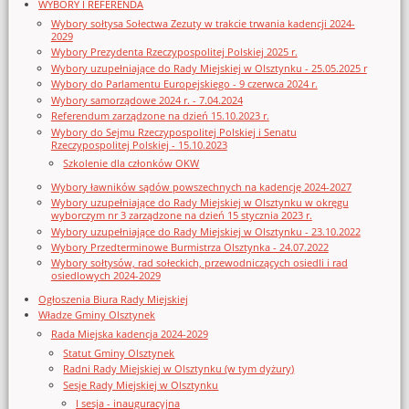
WYBORY I REFERENDA
Wybory sołtysa Sołectwa Zezuty w trakcie trwania kadencji 2024-
2029
Wybory Prezydenta Rzeczypospolitej Polskiej 2025 r.
Wybory uzupełniające do Rady Miejskiej w Olsztynku - 25.05.2025 r
Wybory do Parlamentu Europejskiego - 9 czerwca 2024 r.
Wybory samorządowe 2024 r. - 7.04.2024
Referendum zarządzone na dzień 15.10.2023 r.
Wybory do Sejmu Rzeczypospolitej Polskiej i Senatu
Rzeczypospolitej Polskiej - 15.10.2023
Szkolenie dla członków OKW
Wybory ławników sądów powszechnych na kadencję 2024-2027
Wybory uzupełniające do Rady Miejskiej w Olsztynku w okręgu
wyborczym nr 3 zarządzone na dzień 15 stycznia 2023 r.
Wybory uzupełniające do Rady Miejskiej w Olsztynku - 23.10.2022
Wybory Przedterminowe Burmistrza Olsztynka - 24.07.2022
Wybory sołtysów, rad sołeckich, przewodniczących osiedli i rad
osiedlowych 2024-2029
Ogłoszenia Biura Rady Miejskiej
Władze Gminy Olsztynek
Rada Miejska kadencja 2024-2029
Statut Gminy Olsztynek
Radni Rady Miejskiej w Olsztynku (w tym dyżury)
Sesje Rady Miejskiej w Olsztynku
I sesja - inauguracyjna