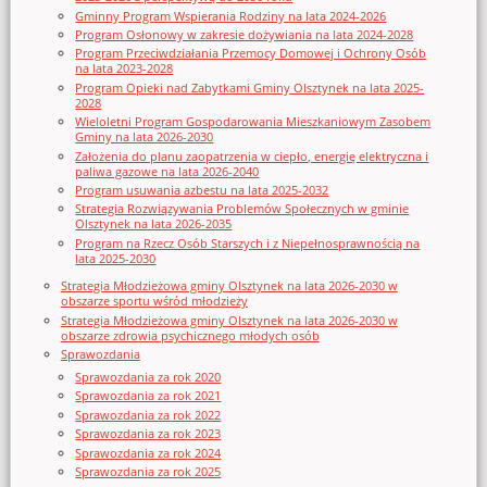
Gminny Program Wspierania Rodziny na lata 2024-2026
Program Osłonowy w zakresie dożywiania na lata 2024-2028
Program Przeciwdziałania Przemocy Domowej i Ochrony Osób
na lata 2023-2028
Program Opieki nad Zabytkami Gminy Olsztynek na lata 2025-
2028
Wieloletni Program Gospodarowania Mieszkaniowym Zasobem
Gminy na lata 2026-2030
Założenia do planu zaopatrzenia w ciepło, energię elektryczna i
paliwa gazowe na lata 2026-2040
Program usuwania azbestu na lata 2025-2032
Strategia Rozwiązywania Problemów Społecznych w gminie
Olsztynek na lata 2026-2035
Program na Rzecz Osób Starszych i z Niepełnosprawnością na
lata 2025-2030
Strategia Młodzieżowa gminy Olsztynek na lata 2026-2030 w
obszarze sportu wśród młodzieży
Strategia Młodzieżowa gminy Olsztynek na lata 2026-2030 w
obszarze zdrowia psychicznego młodych osób
Sprawozdania
Sprawozdania za rok 2020
Sprawozdania za rok 2021
Sprawozdania za rok 2022
Sprawozdania za rok 2023
Sprawozdania za rok 2024
Sprawozdania za rok 2025