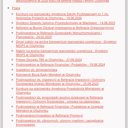
alkoholowych w 2026 roku na terenie miasta i gminy Olsztynek
Praca
Konkurs na stanowisko dyrektora Szkoły Podstawowej nr 1 im.
Noblistów Polskich w Olsztynku - 19.06.2026
Dyrektor Zespołu Szkolno-Przedszkolnego w Waplewie - 14.08.2025
Referent w Biurze Obsługi Interesanta w Referacie Organizacyjnym
Podinspektor w Referacie Gospodarki Nieruchomościami i
Planowania - 24.02.2025
Drugi nabór na wolne kierownicze stanowisko urzędnicze - Dyrektor
MOPS w Olsztynku
Nabór na wolne kierownicze stanowisko urzędnicze - Dyrektor
MOPS w Olsztynku
Prezes Zarządu TBS w Olsztynku - 27.09.2024
Podinspektor w Referacie Finansów i Podatków - 19.08.2024
Inspektor ds. drogownictwa
Kierownik Biura Rady Miejskiej w Olsztynku
Podinspektor ds. inwestycji w Referacie Inwestycji i Ochrony
Środowiska Urzędu Miejskiego w Olsztynku - 25.09.2023
Konkurs na stanowisko dyrektora Przedszkola Miejskiego w
Olsztynku
Podinspektor ds. gospodarki wodno-ściekowej w Referacie
Inwestycji i Ochrony Środowiska - umowa na zastępstwo
Podinspektor w Referacie Finansów i Podatków w Urzędzie
Miejskim w Olsztynku
Podinspektor/inspektor w Referacie Promocji
Podinspektor ds. obronnych, obrony cywilnej i zarządzania
kryzysowego