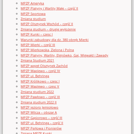
MPZP Ameryka
MPZP Platyny i Warlity Małe – część II
MPZP Sportowa
Zmiana studium
MPZP Olsztynek Wschód – część II
Zmiana studium – drugie wyłożenie
MPZP Kunki – czesc I
Warunki zabudowy dla dz. 380 obręb Mierki
MPZP Mierki – część III
MPZP Mierkowska, Zielona i Polna
MPZP Platyny, Warlity, Elgnówko, Gaj, Wigwałd i Zawady
Zmiana Studium 2021
MPZP węzeł Olsztynek Zachód
MPZP Waplewo – część IV
MPZP ul. Behringa
MPZP Królikowo – czesc I
MPZP Waplewo – czesc V
Zmiana studium 2022
MPZP Pawłowo – część III
Zmiana studium 2022 II
MPZP jezioro Jemiołowo
MPZP Wilcza – obszar A
MPZP Gąsiorowo – część III
MPZP ul. Behringa – część II
MPZP Perłowa i Pionierów
Zmiana MPZP Kunki