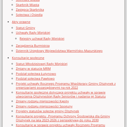
Skarbnik Miasta
Zastępca Skarbnika
Sołectwa i Osiedla
Akty prawne
Statut Gminy
Uchwały Rady Miejskiej
Rejestry uchwał Rady Miejskiej
Zarządzenia Burmistrza
Dziennik Urzędowy Województwa Warmińsko-Mazurskiego
Konsultacje społeczne
Statut Młodzieżowej Rady Miejskiej
Zmiany w statucie MRM
Podział sołectwa Łutynowo
Podział sołectwa Pawłowo
Projekt uchwały Rocznego Programu Współpracy Gminy Olsztynek z
organizacjami pozarządowymi na rok 2022
Konsultacje społeczne dotyczące projektu uchwały w sprawie
utworzenia Olsztyneckiej Rady Seniorów i nadania jej Statutu
Zmiany rodzaju miejscowości Kąpity
Zmiany rodzaju miejscowości Spoguny
Projekty statutów sołectw gminy Olsztynek
Konsultacje projektu „Programu Ochrony Środowiska dla Gminy
Olsztynek na lata 2023-2026 z perspektywą do roku 2030
Konsultacje w sprawie projektu uchwały Rocznego Programu