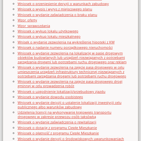
Wniosek o przeniesienie decyzji o warunkach zabudowy
Wniosek o wypis i wyrys z miejscowego planu
Wniosek o wydanie zaświadczenia o braku planu
Wzor_oferty
Wzor_sprawozdania
Wniosek o wykup lokalu użytkowego
Wniosek o wykup lokalu mieszkalnego
Wnisek o wydanie zezwolenia na wykreślenie hipoteki z KW
Wniosek o nadanie numeru porządkowego nieruchomości
Wniosek o wydanie zezwolenia na lokalizację w pasie drogowym
obiektów budowlanych lub urządzeń niezwiązanych z potrzebami
zarządzania drogami lub potrzebami ruchu drogowego oraz reklam
Wniosek o wydanie zezwolenia na zajęcie pasa drogowego w celu
umieszczenia urządzeń infrastruktury technicznej niezwiązanych z
potrzebami zarządzania drogami lub potrzebami ruchu drogowego
Wniosek o wydanie zezwolenia na zajęcie pasa drogowego drogi
gminnej w celu prowadzenia robót
Wniosek o uzgodnienie lokalizacji/przebudowy zjazdu
Wniosek o wydanie dowodu osobistego
Wniosek o wydanie decyzji o ustalenie lokalizacji inwestycji celu
publicznego albo warunków zabudowy
Udzielenia licencji na wykonywanie krajowego transportu
drogowego w zakresie przewozu osób taksówką
Wniosek o wydanie zaświadczenia o rewitalizacji
Wniosek o dotację z programu Ciepłe Mieszkanie
Wniosek o płatność z programu Ciepłe Mieszkanie
Wniosek o wydanie decyzji o środowiskowych uwarunkowaniach