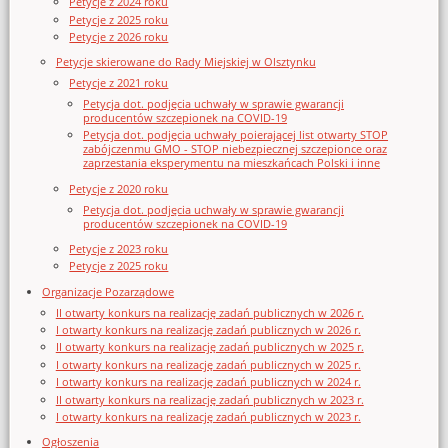
Petycje z 2024 roku
Petycje z 2025 roku
Petycje z 2026 roku
Petycje skierowane do Rady Miejskiej w Olsztynku
Petycje z 2021 roku
Petycja dot. podjęcia uchwały w sprawie gwarancji
producentów szczepionek na COVID-19
Petycja dot. podjęcia uchwały poierającej list otwarty STOP
zabójczenmu GMO - STOP niebezpiecznej szczepionce oraz
zaprzestania eksperymentu na mieszkańcach Polski i inne
Petycje z 2020 roku
Petycja dot. podjęcia uchwały w sprawie gwarancji
producentów szczepionek na COVID-19
Petycje z 2023 roku
Petycje z 2025 roku
Organizacje Pozarządowe
II otwarty konkurs na realizację zadań publicznych w 2026 r.
I otwarty konkurs na realizację zadań publicznych w 2026 r.
II otwarty konkurs na realizację zadań publicznych w 2025 r.
I otwarty konkurs na realizację zadań publicznych w 2025 r.
I otwarty konkurs na realizację zadań publicznych w 2024 r.
II otwarty konkurs na realizację zadań publicznych w 2023 r.
I otwarty konkurs na realizację zadań publicznych w 2023 r.
Ogłoszenia