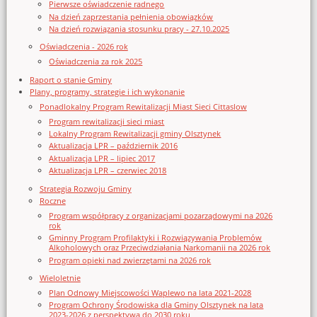
Pierwsze oświadczenie radnego
Na dzień zaprzestania pełnienia obowiązków
Na dzień rozwiązania stosunku pracy - 27.10.2025
Oświadczenia - 2026 rok
Oświadczenia za rok 2025
Raport o stanie Gminy
Plany, programy, strategie i ich wykonanie
Ponadlokalny Program Rewitalizacji Miast Sieci Cittaslow
Program rewitalizacji sieci miast
Lokalny Program Rewitalizacji gminy Olsztynek
Aktualizacja LPR – październik 2016
Aktualizacja LPR – lipiec 2017
Aktualizacja LPR – czerwiec 2018
Strategia Rozwoju Gminy
Roczne
Program współpracy z organizacjami pozarządowymi na 2026
rok
Gminny Program Profilaktyki i Rozwiązywania Problemów
Alkoholowych oraz Przeciwdziałania Narkomanii na 2026 rok
Program opieki nad zwierzętami na 2026 rok
Wieloletnie
Plan Odnowy Miejscowości Waplewo na lata 2021-2028
Program Ochrony Środowiska dla Gminy Olsztynek na lata
2023-2026 z perspektywą do 2030 roku