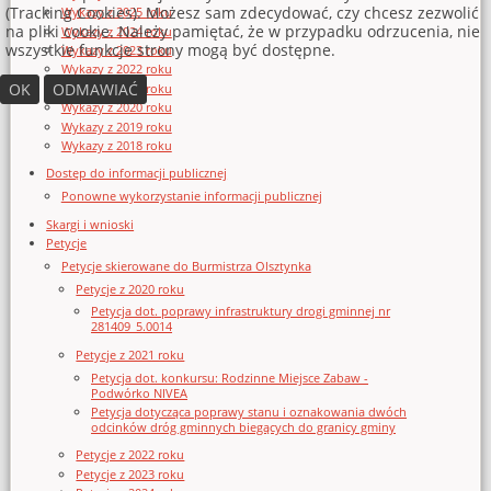
(Tracking Cookies). Możesz sam zdecydować, czy chcesz zezwolić
Wykazy z 2025 roku
na pliki cookie. Należy pamiętać, że w przypadku odrzucenia, nie
Wykazy z 2024 roku
wszystkie funkcje strony mogą być dostępne.
Wykazy z 2023 roku
Wykazy z 2022 roku
OK
ODMAWIAĆ
Wykazy z 2021 roku
Wykazy z 2020 roku
Wykazy z 2019 roku
Wykazy z 2018 roku
Dostęp do informacji publicznej
Ponowne wykorzystanie informacji publicznej
Skargi i wnioski
Petycje
Petycje skierowane do Burmistrza Olsztynka
Petycje z 2020 roku
Petycja dot. poprawy infrastruktury drogi gminnej nr
281409_5.0014
Petycje z 2021 roku
Petycja dot. konkursu: Rodzinne Miejsce Zabaw -
Podwórko NIVEA
Petycja dotycząca poprawy stanu i oznakowania dwóch
odcinków dróg gminnych biegących do granicy gminy
Petycje z 2022 roku
Petycje z 2023 roku