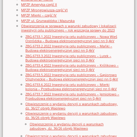
MPZP Ameryka-część II
MPZP Mrongowiusza-część VI
MPZP Mierki – część IV
MPZP ul. Grunwaldzka i Mazurska
Obwieszczenia w sprawach o warunki zabudowy i lokalizacji
inwestycji celu publicznego – rok wszczęcia sprawy do 2023
ZBG.6733.1.2022 Inwestycja celu publicznego – Nowa Wieś
Ostródzka – Budowa elektroenergetycznej sieci nn 0,4kV
ZBG.6733.2.2022 Inwestycja celu publicznego – Mańki –
Budowa elektroenergetycznej sieci nn 0,4kV
ZBG.6733.3.2022 Inwestycja celu publicznego – Lutek –
Budowa elektroenergetycznej sieci nn 0,4kV
ZBG.6733.4.2022 Inwestycja celu publicznego – Królikowo –
Budowa elektroenergetycznej sieci nn 0,4kV
ZBG.6733.5.2022 Inwestycja celu publicznego – Gąsiorowo
Olsztyneckie – Budowa elektroenergetycznej sieci nn 0,4kV
ZBG.6733.6.2022 Inwestycja celu publicznego – Mierki
kolonia – Przebudowa elektroenergetycznej sieci nn 0,4kV
ZBG.6733.7.2022 Inwestycja celu publicznego – Jemiołowo –
Przebudowa elektroenergetycznej sieci nn 0,4kV
Obwieszczenie o wydaniu decyzji o warunkach zabudowy,
dz. 36/27 obręb Waplewo
Obwieszczenie o wydaniu decyzji o warunkach zabudowy,
dz. 36/26 obręb Waplewo
Obwieszczenie o wydaniu decyzji o warunkach
zabudowy, dz. 36/26 obręb Waplewo
Obwieszczenie o wydaniu decyzji o warunkach zabudowy,