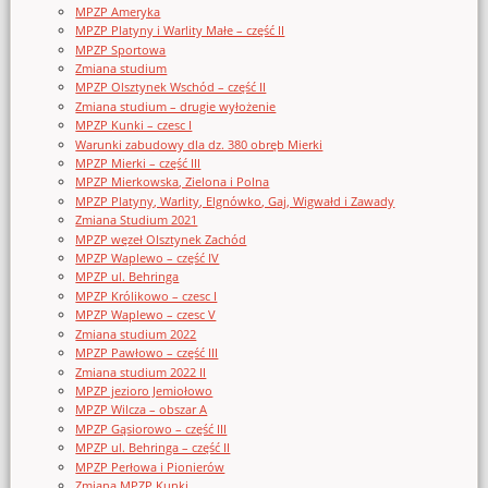
MPZP Ameryka
MPZP Platyny i Warlity Małe – część II
MPZP Sportowa
Zmiana studium
MPZP Olsztynek Wschód – część II
Zmiana studium – drugie wyłożenie
MPZP Kunki – czesc I
Warunki zabudowy dla dz. 380 obręb Mierki
MPZP Mierki – część III
MPZP Mierkowska, Zielona i Polna
MPZP Platyny, Warlity, Elgnówko, Gaj, Wigwałd i Zawady
Zmiana Studium 2021
MPZP węzeł Olsztynek Zachód
MPZP Waplewo – część IV
MPZP ul. Behringa
MPZP Królikowo – czesc I
MPZP Waplewo – czesc V
Zmiana studium 2022
MPZP Pawłowo – część III
Zmiana studium 2022 II
MPZP jezioro Jemiołowo
MPZP Wilcza – obszar A
MPZP Gąsiorowo – część III
MPZP ul. Behringa – część II
MPZP Perłowa i Pionierów
Zmiana MPZP Kunki