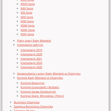
XXVIII Sesja
XXIX Sesja
XXX Sesja
XXXI Sesja
XXXII Sesja
XXXIII Sesja
XXXIV Sesja
XXXV Sesja
Plany pracy Rady Miejskiej
Interpelacje radnych
Interpelacje 2019
Interpelacje 2020
Interpelacje 2021
Interpelacje 2024
Interpelacje 2026
Sprawozdanie z pracy Rady Miejskiej w Olsztynku
Komisje Rady Miejskiej w Olsztynku
Komisja Rewizyjna
Komisja Gospodarki i Budżetu
Komisja Spraw Społecznych
Komisja Skarg, Wniosków i Petycji
Burmistrz Olsztynka
Zastępca Burmistrza Olsztynka
Sekretarz Miasta