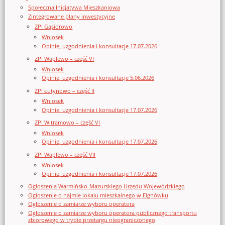
Społeczna Inicjatywa Mieszkaniowa
Zintegrowane plany inwestycyjne
ZPI Gąsiorowo
Wniosek
Opinie, uzgodnienia i konsultacje 17.07.2026
ZPI Waplewo – część VI
Wniosek
Opinie, uzgodnienia i konsultacje 5.06.2026
ZPI Łutynowo – część II
Wniosek
Opinie, uzgodnienia i konsultacje 17.07.2026
ZPI Witramowo – część VI
Wniosek
Opinie, uzgodnienia i konsultacje 17.07.2026
ZPI Waplewo – część VII
Wniosek
Opinie, uzgodnienia i konsultacje 17.07.2026
Ogłoszenia Warmińsko-Mazurskiego Urzędu Wojewódzkiego
Ogłoszenie o najmie lokalu mieszkalnego w Elgnówku
Ogłoszenie o zamiarze wyboru operatora
Ogłoszenie o zamiarze wyboru operatora publicznego transportu
zbiorowego w trybie przetargu nieograniczonego