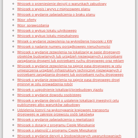
Wniosek o przeniesienie decyzji o warunkach zabudowy
Wniosek o wypis i wyrys z miejscowego planu
Wniosek o wydanie zaświadczenia o braku planu
Wzor_oferty
Wzor_sprawozdania
Wniosek o wykup lokalu użytkowego
Wniosek o wykup lokalu mieszkalnego
Wnisek o wydanie zezwolenia na wykreślenie hipoteki z KW
Wniosek o nadanie numeru porządkowego nieruchomości
Wniosek o wydanie zezwolenia na lokalizację w pasie drogowym
obiektów budowlanych lub urządzeń niezwiązanych z potrzebami
zarządzania drogami lub potrzebami ruchu drogowego oraz reklam
Wniosek o wydanie zezwolenia na zajęcie pasa drogowego w celu
umieszczenia urządzeń infrastruktury technicznej niezwiązanych z
potrzebami zarządzania drogami lub potrzebami ruchu drogowego
Wniosek o wydanie zezwolenia na zajęcie pasa drogowego drogi
gminnej w celu prowadzenia robót
Wniosek o uzgodnienie lokalizacji/przebudowy zjazdu
Wniosek o wydanie dowodu osobistego
Wniosek o wydanie decyzji o ustalenie lokalizacji inwestycji celu
publicznego albo warunków zabudowy
Udzielenia licencji na wykonywanie krajowego transportu
drogowego w zakresie przewozu osób taksówką
Wniosek o wydanie zaświadczenia o rewitalizacji
Wniosek o dotację z programu Ciepłe Mieszkanie
Wniosek o płatność z programu Ciepłe Mieszkanie
Wniosek o wydanie decyzji o środowiskowych uwarunkowaniach