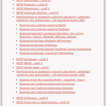
MPZP Witramowo – część IV
MPZP Pawłowo – część IV
MPZP Witramowo – część V
MPZP Olsztynek Wschód – część III
Obwieszczenia w sprawach o warunki zabudowy i lokalizacji
inwestycji celu publicznego – rok wszczęcia sprawy 2025
Budowa sieci niskiego napięcia Mierki
Budowa sieci niskiego napięcia Pawłowo
Budowa kanalizacji sanitarnej Elgnówko, Gaj, Łęciny,
Świętajny, Tolejny, Wigwałd, Wilkowo, Zawady
Budowa wodociągu Waplewo-Witramowo
Budowa wodociągu Królikowo
Budowa sieci wodociągowej Swaderki-Lipowo Kurkowskie
Budowa wodociągu i kanalizacji Witramowo
MPZP Jemiołowo - część II
MPZP Mierki - część V
MPZP Warlity Małe - część I
Obwieszczenia w sprawach o warunki zabudowy i lokalizacji
inwestycji celu publicznego – rok wszczęcia sprawy 2026
Budowa drogi dla rowerów Mierki – Swaderki - Etap 1
Budowa sieci elektroenergetycznej Królikowo
Budowa sieci elektroenergetycznej Marózek
Budowa sieci elektroenergetycznej Jemiołowo
MPZP Królikowo – część II
MPZP Olsztynek ul. Daszyńskiego – część III