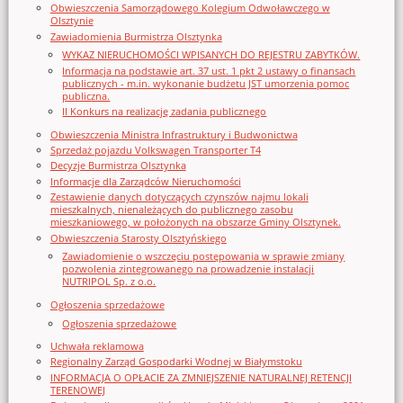
Obwieszczenia Samorządowego Kolegium Odwoławczego w
Olsztynie
Zawiadomienia Burmistrza Olsztynka
WYKAZ NIERUCHOMOŚCI WPISANYCH DO REJESTRU ZABYTKÓW.
Informacja na podstawie art. 37 ust. 1 pkt 2 ustawy o finansach
publicznych - m.in. wykonanie budżetu JST umorzenia pomoc
publiczna.
II Konkurs na realizację zadania publicznego
Obwieszczenia Ministra Infrastruktury i Budwonictwa
Sprzedaż pojazdu Volkswagen Transporter T4
Decyzje Burmistrza Olsztynka
Informacje dla Zarządców Nieruchomości
Zestawienie danych dotyczących czynszów najmu lokali
mieszkalnych, nienależących do publicznego zasobu
mieszkaniowego, w położonych na obszarze Gminy Olsztynek.
Obwieszczenia Starosty Olsztyńskiego
Zawiadomienie o wszczęciu postępowania w sprawie zmiany
pozwolenia zintegrowanego na prowadzenie instalacji
NUTRIPOL Sp. z o.o.
Ogłoszenia sprzedażowe
Ogłoszenia sprzedażowe
Uchwała reklamowa
Regionalny Zarząd Gospodarki Wodnej w Białymstoku
INFORMACJA O OPŁACIE ZA ZMNIEJSZENIE NATURALNEJ RETENCJI
TERENOWEJ