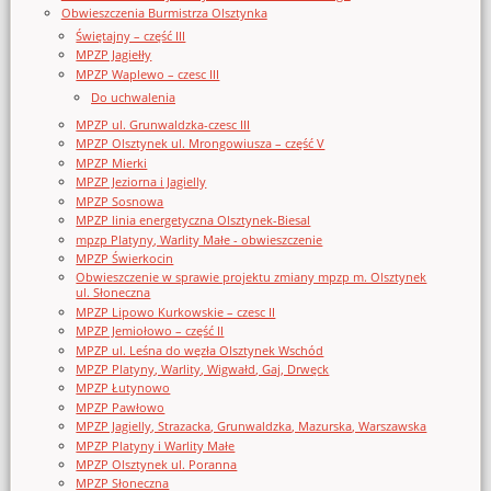
Obwieszczenia Burmistrza Olsztynka
Świętajny – część III
MPZP Jagiełły
MPZP Waplewo – czesc III
Do uchwalenia
MPZP ul. Grunwaldzka-czesc III
MPZP Olsztynek ul. Mrongowiusza – część V
MPZP Mierki
MPZP Jeziorna i Jagielly
MPZP Sosnowa
MPZP linia energetyczna Olsztynek-Biesal
mpzp Platyny, Warlity Małe - obwieszczenie
MPZP Świerkocin
Obwieszczenie w sprawie projektu zmiany mpzp m. Olsztynek
ul. Słoneczna
MPZP Lipowo Kurkowskie – czesc II
MPZP Jemiołowo – część II
MPZP ul. Leśna do węzła Olsztynek Wschód
MPZP Platyny, Warlity, Wigwałd, Gaj, Drwęck
MPZP Łutynowo
MPZP Pawłowo
MPZP Jagielly, Strazacka, Grunwaldzka, Mazurska, Warszawska
MPZP Platyny i Warlity Małe
MPZP Olsztynek ul. Poranna
MPZP Słoneczna