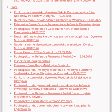
alkoholowych w 2026 roku na terenie miasta i gminy Olsztynek
Praca
Konkurs na stanowisko dyrektora Szkoły Podstawowej nr 1 im.
Noblistów Polskich w Olsztynku - 19.06.2026
Dyrektor Zespołu Szkolno-Przedszkolnego w Waplewie - 14.08.2025
Referent w Biurze Obsługi Interesanta w Referacie Organizacyjnym
Podinspektor w Referacie Gospodarki Nieruchomościami i
Planowania - 24.02.2025
Drugi nabór na wolne kierownicze stanowisko urzędnicze - Dyrektor
MOPS w Olsztynku
Nabór na wolne kierownicze stanowisko urzędnicze - Dyrektor
MOPS w Olsztynku
Prezes Zarządu TBS w Olsztynku - 27.09.2024
Podinspektor w Referacie Finansów i Podatków - 19.08.2024
Inspektor ds. drogownictwa
Kierownik Biura Rady Miejskiej w Olsztynku
Podinspektor ds. inwestycji w Referacie Inwestycji i Ochrony
Środowiska Urzędu Miejskiego w Olsztynku - 25.09.2023
Konkurs na stanowisko dyrektora Przedszkola Miejskiego w
Olsztynku
Podinspektor ds. gospodarki wodno-ściekowej w Referacie
Inwestycji i Ochrony Środowiska - umowa na zastępstwo
Podinspektor w Referacie Finansów i Podatków w Urzędzie
Miejskim w Olsztynku
Podinspektor/inspektor w Referacie Promocji
Podinspektor ds. obronnych, obrony cywilnej i zarządzania
kryzysowego