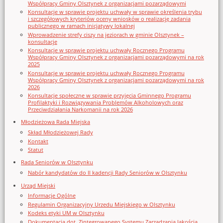
Współpracy Gminy Olsztynek z organizacjami pozarządowymi
Konsultacje w sprawie projektu uchwały w sprawie określenia trybu
i szczegółowych kryteriów oceny wniosków o realizację zadania
publicznego w ramach inicjatywy lokalnej
Wprowadzenie strefy ciszy na jeziorach w gminie Olsztynek –
konsultacje
Konsultacje w sprawie projektu uchwały Rocznego Programu
Współpracy Gminy Olsztynek z organizacjami pozarządowymi na rok
2025
Konsultacje w sprawie projektu uchwały Rocznego Programu
Współpracy Gminy Olsztynek z organizacjami pozarządowymi na rok
2026
Konsultacje społeczne w sprawie przyjęcia Gminnego Programu
Profilaktyki i Rozwiązywania Problemów Alkoholowych oraz
Przeciwdziałania Narkomanii na rok 2026
Młodzieżowa Rada Miejska
Skład Młodzieżowej Rady
Kontakt
Statut
Rada Seniorów w Olsztynku
Nabór kandydatów do II kadencji Rady Seniorów w Olsztynku
Urząd Miejski
Informacje Ogólne
Regulamin Organizacyjny Urzedu Miejskiego w Olsztynku
Kodeks etyki UM w Olsztynku
Dokumentacja dot. Zintegrowanego Systemu Zarządzania Jakością