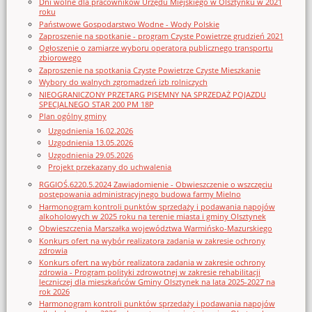
Dni wolne dla pracowników Urzędu Miejskiego w Olsztynku w 2021
roku
Państwowe Gospodarstwo Wodne - Wody Polskie
Zaproszenie na spotkanie - program Czyste Powietrze grudzień 2021
Ogłoszenie o zamiarze wyboru operatora publicznego transportu
zbiorowego
Zaproszenie na spotkania Czyste Powietrze Czyste Mieszkanie
Wybory do walnych zgromadzeń izb rolniczych
NIEOGRANICZONY PRZETARG PISEMNY NA SPRZEDAŻ POJAZDU
SPECJALNEGO STAR 200 PM 18P
Plan ogólny gminy
Uzgodnienia 16.02.2026
Uzgodnienia 13.05.2026
Uzgodnienia 29.05.2026
Projekt przekazany do uchwalenia
RGGIOŚ.6220.5.2024 Zawiadomienie - Obwieszczenie o wszczęciu
postępowania administracyjnego budowa farmy Mielno
Harmonogram kontroli punktów sprzedaży i podawania napojów
alkoholowych w 2025 roku na terenie miasta i gminy Olsztynek
Obwieszczenia Marszałka województwa Warmińsko-Mazurskiego
Konkurs ofert na wybór realizatora zadania w zakresie ochrony
zdrowia
Konkurs ofert na wybór realizatora zadania w zakresie ochrony
zdrowia - Program polityki zdrowotnej w zakresie rehabilitacji
leczniczej dla mieszkańców Gminy Olsztynek na lata 2025-2027 na
rok 2026
Harmonogram kontroli punktów sprzedaży i podawania napojów