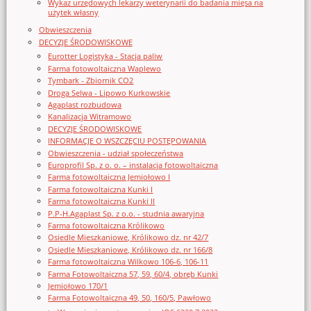
Wykaz urzędowych lekarzy weterynarii do badania mięsa na
użytek własny
Obwieszczenia
DECYZJE ŚRODOWISKOWE
Eurotter Logistyka - Stacja paliw
Farma fotowoltaiczna Waplewo
Tymbark - Zbiornik CO2
Droga Selwa - Lipowo Kurkowskie
Agaplast rozbudowa
Kanalizacja Witramowo
DECYZJE ŚRODOWISKOWE
INFORMACJE O WSZCZĘCIU POSTĘPOWANIA
Obwieszczenia - udział społeczeństwa
Europrofil Sp. z o. o. – instalacja fotowoltaiczna
Farma fotowoltaiczna Jemiołowo I
Farma fotowoltaiczna Kunki I
Farma fotowoltaiczna Kunki II
P.P-H.Agaplast Sp. z o.o. - studnia awaryjna
Farma fotowoltaiczna Królikowo
Osiedle Mieszkaniowe, Królikowo dz. nr 42/7
Osiedle Mieszkaniowe, Królikowo dz. nr 166/8
Farma fotowoltaiczna Wilkowo 106-6, 106-11
Farma Fotowoltaiczna 57, 59, 60/4, obręb Kunki
Jemiołowo 170/1
Farma Fotowoltaiczna 49, 50, 160/5, Pawłowo