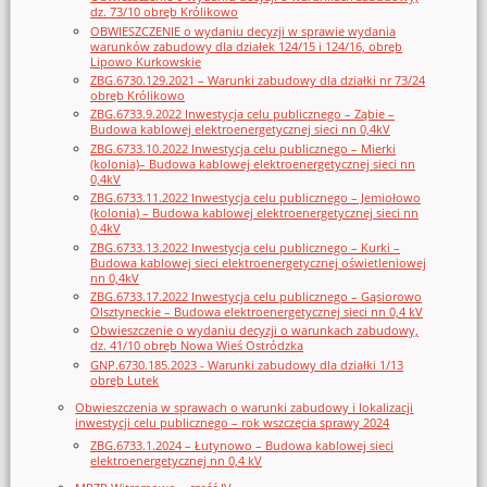
dz. 73/10 obręb Królikowo
OBWIESZCZENIE o wydaniu decyzji w sprawie wydania
warunków zabudowy dla działek 124/15 i 124/16, obręb
Lipowo Kurkowskie
ZBG.6730.129.2021 – Warunki zabudowy dla działki nr 73/24
obręb Królikowo
ZBG.6733.9.2022 Inwestycja celu publicznego – Ząbie –
Budowa kablowej elektroenergetycznej sieci nn 0,4kV
ZBG.6733.10.2022 Inwestycja celu publicznego – Mierki
(kolonia)– Budowa kablowej elektroenergetycznej sieci nn
0,4kV
ZBG.6733.11.2022 Inwestycja celu publicznego – Jemiołowo
(kolonia) – Budowa kablowej elektroenergetycznej sieci nn
0,4kV
ZBG.6733.13.2022 Inwestycja celu publicznego – Kurki –
Budowa kablowej sieci elektroenergetycznej oświetleniowej
nn 0,4kV
ZBG.6733.17.2022 Inwestycja celu publicznego – Gąsiorowo
Olsztyneckie – Budowa elektroenergetycznej sieci nn 0,4 kV
Obwieszczenie o wydaniu decyzji o warunkach zabudowy,
dz. 41/10 obręb Nowa Wieś Ostródzka
GNP.6730.185.2023 - Warunki zabudowy dla działki 1/13
obręb Lutek
Obwieszczenia w sprawach o warunki zabudowy i lokalizacji
inwestycji celu publicznego – rok wszczęcia sprawy 2024
ZBG.6733.1.2024 – Łutynowo – Budowa kablowej sieci
elektroenergetycznej nn 0,4 kV