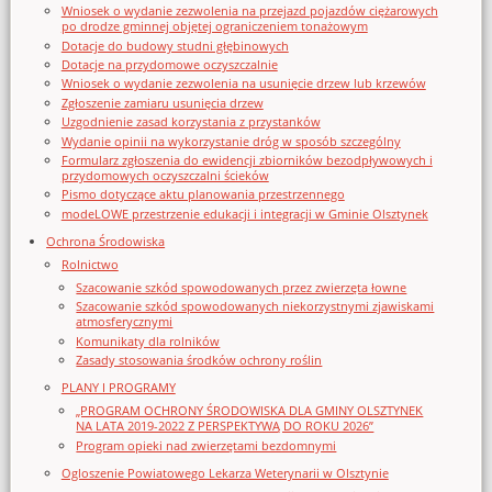
Wniosek o wydanie zezwolenia na przejazd pojazdów ciężarowych
po drodze gminnej objętej ograniczeniem tonażowym
Dotacje do budowy studni głębinowych
Dotacje na przydomowe oczyszczalnie
Wniosek o wydanie zezwolenia na usunięcie drzew lub krzewów
Zgłoszenie zamiaru usunięcia drzew
Uzgodnienie zasad korzystania z przystanków
Wydanie opinii na wykorzystanie dróg w sposób szczególny
Formularz zgłoszenia do ewidencji zbiorników bezodpływowych i
przydomowych oczyszczalni ścieków
Pismo dotyczące aktu planowania przestrzennego
modeLOWE przestrzenie edukacji i integracji w Gminie Olsztynek
Ochrona Środowiska
Rolnictwo
Szacowanie szkód spowodowanych przez zwierzęta łowne
Szacowanie szkód spowodowanych niekorzystnymi zjawiskami
atmosferycznymi
Komunikaty dla rolników
Zasady stosowania środków ochrony roślin
PLANY I PROGRAMY
„PROGRAM OCHRONY ŚRODOWISKA DLA GMINY OLSZTYNEK
NA LATA 2019-2022 Z PERSPEKTYWĄ DO ROKU 2026”
Program opieki nad zwierzętami bezdomnymi
Ogloszenie Powiatowego Lekarza Weterynarii w Olsztynie