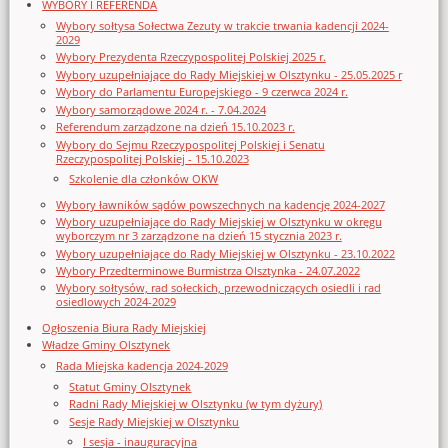
WYBORY I REFERENDA
Wybory sołtysa Sołectwa Zezuty w trakcie trwania kadencji 2024-
2029
Wybory Prezydenta Rzeczypospolitej Polskiej 2025 r.
Wybory uzupełniające do Rady Miejskiej w Olsztynku - 25.05.2025 r
Wybory do Parlamentu Europejskiego - 9 czerwca 2024 r.
Wybory samorządowe 2024 r. - 7.04.2024
Referendum zarządzone na dzień 15.10.2023 r.
Wybory do Sejmu Rzeczypospolitej Polskiej i Senatu
Rzeczypospolitej Polskiej - 15.10.2023
Szkolenie dla członków OKW
Wybory ławników sądów powszechnych na kadencję 2024-2027
Wybory uzupełniające do Rady Miejskiej w Olsztynku w okręgu
wyborczym nr 3 zarządzone na dzień 15 stycznia 2023 r.
Wybory uzupełniające do Rady Miejskiej w Olsztynku - 23.10.2022
Wybory Przedterminowe Burmistrza Olsztynka - 24.07.2022
Wybory sołtysów, rad sołeckich, przewodniczących osiedli i rad
osiedlowych 2024-2029
Ogłoszenia Biura Rady Miejskiej
Władze Gminy Olsztynek
Rada Miejska kadencja 2024-2029
Statut Gminy Olsztynek
Radni Rady Miejskiej w Olsztynku (w tym dyżury)
Sesje Rady Miejskiej w Olsztynku
I sesja - inauguracyjna