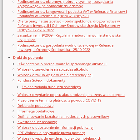
Podinspektor ds. obronnych, obrony cywilnej i zarządzania
kryzysowego - pełnomocnik ds. ochrony
Podinspektor ds. księgowości i podatku VAT w Referacie Finansów i
Podatków w Urzędzie Miejskim w Olsztynku
Oferta pracy na zastępstwo - podinspektor ds. drogownictwa w
Referacie Inwestycji i Ochrony Środowiska Urzędu Miejskiego w
Olsztynku - 26.07.2022
Zarządzenie nr 9/2009 - Regulamin naboru na wolne stanowiska
urzędnicze.
Podinspektor ds. gospodarki wodno–ściekowej w Referacie
Inwestycji i Ochrony Środowiska - 25.10.2022
Druki do pobrania
Oświadczenie o rocznej wartości sprzedanego alkoholu
Wniosek o zezwolenie na sprzedaz alkoholu
Wniosek o zakup węgla w cenie preferencyjnej
Fundusz Sołecki - dokumenty
Zmiana zadania funduszu sołeckiego
Wniosek o wydanie odpisu aktu urodzenia, małżeństwa lub zgonu
Przedłużenie terminu płatności z powodu COVID-19
Deklaracje podatkowe
Informacje podatkowe
Dofinansowanie kształcenia młodocianych pracowników
Kwestonariusz osobowy
Wniosek o udostępnienie informacji publicznej
PPF Wniosek o przyznanie prawa pomocy
Wniosek o wpis do ewidencji obiektów hotelarskich