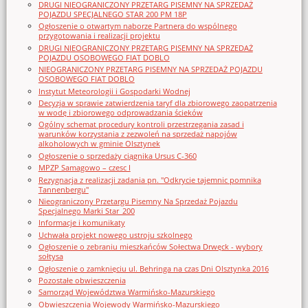
DRUGI NIEOGRANICZONY PRZETARG PISEMNY NA SPRZEDAŻ
POJAZDU SPECJALNEGO STAR 200 PM 18P
Ogłoszenie o otwartym naborze Partnera do wspólnego
przygotowania i realizacji projektu
DRUGI NIEOGRANICZONY PRZETARG PISEMNY NA SPRZEDAŻ
POJAZDU OSOBOWEGO FIAT DOBLO
NIEOGRANICZONY PRZETARG PISEMNY NA SPRZEDAŻ POJAZDU
OSOBOWEGO FIAT DOBLO
Instytut Meteorologii i Gospodarki Wodnej
Decyzja w sprawie zatwierdzenia taryf dla zbiorowego zaopatrzenia
w wodę i zbiorowego odprowadzania ścieków
Ogólny schemat procedury kontroli przestrzegania zasad i
warunków korzystania z zezwoleń na sprzedaż napojów
alkoholowych w gminie Olsztynek
Ogłoszenie o sprzedaży ciągnika Ursus C-360
MPZP Samagowo – czesc I
Rezygnacja z realizacji zadania pn. "Odkrycie tajemnic pomnika
Tannenbergu"
Nieograniczony Przetargu Pisemny Na Sprzedaż Pojazdu
Specjalnego Marki Star_200
Informacje i komunikaty
Uchwała projekt nowego ustroju szkolnego
Ogłoszenie o zebraniu mieszkańców Sołectwa Drwęck - wybory
sołtysa
Ogłoszenie o zamknięciu ul. Behringa na czas Dni Olsztynka 2016
Pozostałe obwieszczenia
Samorząd Województwa Warmińsko-Mazurskiego
Obwieszczenia Wojewody Warmińsko-Mazurskiego