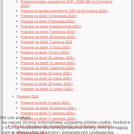
Przetarg pojazdu specjalnego OSP - STAR 200 na 14 grudnia
2020 r
Przetarg pojazdów specjalnych OSP na 04 grudnia 2020 r
Przetarg na dzień 10 listopada 2020 r
Przetarg na dzień 9 listopada 2020 r
Przetargi na dzień 9 października 2020 r
Przetargi na dzień 7 września 2020 r
Przetargi na dzień 28 sierpnia 2020 r
Przetargi na dzień 7 sierpnia 2020
Przetargi na dzień 17 lipca 2020 r
Przetarg na dzień 10 lipca 2020 r
Przetarg na dzień 26 czerwca 2020 r
Przetargi na dzień 19 czerwca 2020 r
Przetargi na dzień 3 kwietnia 2020 r
Przetarg na dzień 30 marca 2020 r
Przetarg na dzień 23 marca 2020 r
Przetarg na dzień 28 lutego 2020 r
Przetargi na dzień 21 lutego 2020 r
Przetargi 2026
Przetarg na dzień 6 marca 2026 r.
Przetargi na dzień 10 sierpnia 2026 r.
Przetarg na dzień 11 sierpnia 2026 r.
We use cookies
Przetarg na dzień 11 września 2026 r.
Na naszej stronie internetowej używamy plików cookie. Niektóre
Wykazy nieruchomości przeznaczonych do sprzedaży i dzierżawy
z nich są niezbędne dla funkcjonowania strony, inne pomagają
nam w ulepszaniu tej strony i doświadczeń użytkownika
Wykazy z 2026 roku