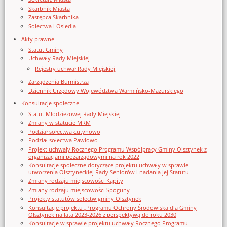
Skarbnik Miasta
Zastępca Skarbnika
Sołectwa i Osiedla
Akty prawne
Statut Gminy
Uchwały Rady Miejskiej
Rejestry uchwał Rady Miejskiej
Zarządzenia Burmistrza
Dziennik Urzędowy Województwa Warmińsko-Mazurskiego
Konsultacje społeczne
Statut Młodzieżowej Rady Miejskiej
Zmiany w statucie MRM
Podział sołectwa Łutynowo
Podział sołectwa Pawłowo
Projekt uchwały Rocznego Programu Współpracy Gminy Olsztynek z
organizacjami pozarządowymi na rok 2022
Konsultacje społeczne dotyczące projektu uchwały w sprawie
utworzenia Olsztyneckiej Rady Seniorów i nadania jej Statutu
Zmiany rodzaju miejscowości Kąpity
Zmiany rodzaju miejscowości Spoguny
Projekty statutów sołectw gminy Olsztynek
Konsultacje projektu „Programu Ochrony Środowiska dla Gminy
Olsztynek na lata 2023-2026 z perspektywą do roku 2030
Konsultacje w sprawie projektu uchwały Rocznego Programu