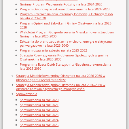
Gminny Program Wspierania Rodziny na lata 2024-2026
Program Osłonowy w zakresie dożywiania na lata 2024-2028
Program Przeciwdziałania Przemocy Domowej i Ochrony Osób
na lata 2023-2028
Program Opieki nad Zabytkami Gminy Olsztynek na lata 2025-
2028
Wieloletni Program Gospodarowania Mieszkaniowym Zasobem
Gminy na lata 2026-2030
Założenia do planu zaopatrzenia w ciepło, energię elektryczna i
paliwa gazowe na lata 2026-2040
Program usuwania azbestu na lata 2025-2032
Strategia Rozwiązywania Problemów Społecznych w gminie
Olsztynek na lata 2026-2035
Program na Rzecz Osób Starszych i z Niepełnosprawnością na
lata 2025-2030
Strategia Młodzieżowa gminy Olsztynek na lata 2026-2030 w
obszarze sportu wśród młodzieży
Strategia Młodzieżowa gminy Olsztynek na lata 2026-2030 w
obszarze zdrowia psychicznego młodych osób
Sprawozdania
Sprawozdania za rok 2020
Sprawozdania za rok 2021
Sprawozdania za rok 2022
Sprawozdania za rok 2023
Sprawozdania za rok 2024
Sprawozdania za rok 2025