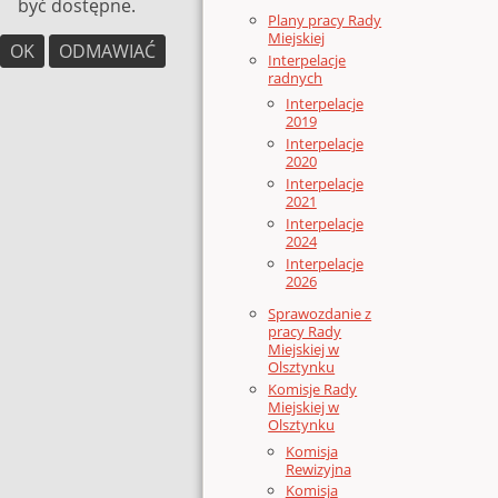
być dostępne.
Plany pracy Rady
Miejskiej
OK
ODMAWIAĆ
Interpelacje
radnych
Interpelacje
2019
Interpelacje
2020
Interpelacje
2021
Interpelacje
2024
Interpelacje
2026
Sprawozdanie z
pracy Rady
Miejskiej w
Olsztynku
Komisje Rady
Miejskiej w
Olsztynku
Komisja
Rewizyjna
Komisja