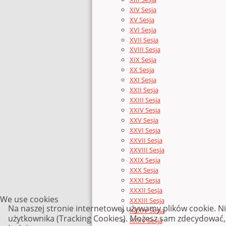
XIV Sesja
XV Sesja
XVI Sesja
XVII Sesja
XVIII Sesja
XIX Sesja
XX Sesja
XXI Sesja
XXII Sesja
XXIII Sesja
XXIV Sesja
XXV Sesja
XXVI Sesja
XXVII Sesja
XXVIII Sesja
XXIX Sesja
XXX Sesja
XXXI Sesja
XXXII Sesja
We use cookies
XXXIII Sesja
Na naszej stronie internetowej używamy plików cookie. N
XXXIV Sesja
użytkownika (Tracking Cookies). Możesz sam zdecydować, c
XXXV Sesja