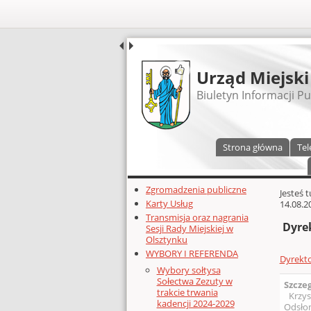
UDOSTĘPNIJ
Urząd Miejski
Biuletyn Informacji Pu
Menu główne
Strona główna
Tel
Dodatkowe zasoby (lewa kolumn
Zgromadzenia publiczne
Głównej 
Jesteś 
Karty Usług
14.08.2
Transmisja oraz nagrania
Dyre
Sesji Rady Miejskiej w
Olsztynku
WYBORY I REFERENDA
Dyrekto
Wybory sołtysa
Sołectwa Zezuty w
Szcze
trakcie trwania
Krzys
kadencji 2024-2029
Odsłon