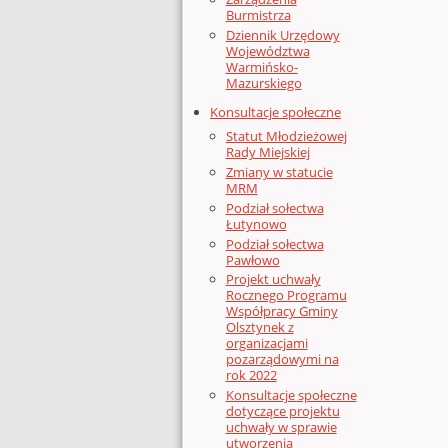
Burmistrza
Dziennik Urzędowy
Województwa
Warmińsko-
Mazurskiego
Konsultacje społeczne
Statut Młodzieżowej
Rady Miejskiej
Zmiany w statucie
MRM
Podział sołectwa
Łutynowo
Podział sołectwa
Pawłowo
Projekt uchwały
Rocznego Programu
Współpracy Gminy
Olsztynek z
organizacjami
pozarządowymi na
rok 2022
Konsultacje społeczne
dotyczące projektu
uchwały w sprawie
utworzenia