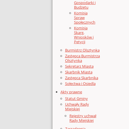
Gospodarki i
Budżetu
Komisja
Spraw
Społecznych
Komisja
Skarg,
Wniosków i
Petycji
Burmistrz Olsztynka
Zastępca Burmistrza
Olsztynka
Sekretarz Miasta
Skarbnik Miasta
Zastępca Skarbnika
Sołectwa i Osiedla
Akty prawne
Statut Gminy
Uchwały Rady
Miejskiej
Rejestry uchwał
Rady Miejskiej
Zarządzenia