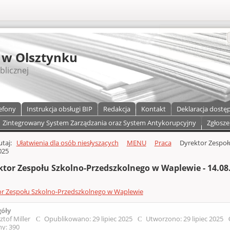
S
 w Olsztynku
blicznej
efony
Instrukcja obsługi BIP
Redakcja
Kontakt
Deklaracja dostę
Zintegrowany System Zarządzania oraz System Antykorupcyjny
Zgłosze
a)
zawartości
tutaj:
Ułatwienia dla osób niesłyszących
MENU
Praca
Dyrektor Zespoł
025
ktor Zespołu Szkolno-Przedszkolnego w Waplewie - 14.08
r Zespołu Szkolno-Przedszkolnego w Waplewie
góły
ztof Miller
Opublikowano: 29 lipiec 2025
Utworzono: 29 lipiec 2025
y: 390