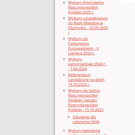
Wybory Prezydenta
Rzeczypospolitej
Polskiej 2025 r.
Wybory uzupełniające
do Rady Miejskiej w
Olsztynku - 25.05.2025
r
Wybory do
Parlamentu
Europejskiego - 9
czerwca 2024 r.
Wybory
samorządowe 2024 r.
- 7.04.2024
Referendum
zarządzone na dzień
15.10.2023 r.
Wybory do Sejmu
Rzeczypospolitej
Polskiej i Senatu
Rzeczypospolitej
Polskiej - 15.10.2023
Szkolenie dla
członków OKW
Wybory ławników