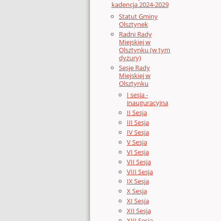
kadencja 2024-2029
Statut Gminy
Olsztynek
Radni Rady
Miejskiej w
Olsztynku (w tym
dyżury)
Sesje Rady
Miejskiej w
Olsztynku
I sesja -
inauguracyjna
II Sesja
III Sesja
IV Sesja
V Sesja
VI Sesja
VII Sesja
VIII Sesja
IX Sesja
X Sesja
XI Sesja
XII Sesja
XIII Sesja