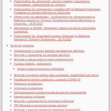
Podinspektor ds. obronnych, obrony cywilnej i zarządzania
kryzysowego - pełnomocnik ds. ochrony
Podinspektor ds. księgowości i podatku VAT w Referacie Finansów i
Podatków w Urzędzie Miejskim w Olsztynku
Oferta pracy na zastępstwo - podinspektor ds. drogownictwa w
Referacie Inwestycji i Ochrony Środowiska Urzędu Miejskiego w
Olsztynku - 26.07.2022
Zarządzenie nr 9/2009 - Regulamin naboru na wolne stanowiska
urzędnicze.
Podinspektor ds. gospodarki wodno–ściekowej w Referacie
Inwestycji i Ochrony Środowiska - 25.10.2022
Druki do pobrania
Oświadczenie o rocznej wartości sprzedanego alkoholu
Wniosek o zezwolenie na sprzedaz alkoholu
Wniosek o zakup węgla w cenie preferencyjnej
Fundusz Sołecki - dokumenty
Zmiana zadania funduszu sołeckiego
Wniosek o wydanie odpisu aktu urodzenia, małżeństwa lub zgonu
Przedłużenie terminu płatności z powodu COVID-19
Deklaracje podatkowe
Informacje podatkowe
Dofinansowanie kształcenia młodocianych pracowników
Kwestonariusz osobowy
Wniosek o udostępnienie informacji publicznej
PPF Wniosek o przyznanie prawa pomocy
Wniosek o wpis do ewidencji obiektów hotelarskich