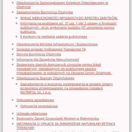
Obwieszczenia Samorządowego Kolegium Odwoławczego w
Olsztynie
Zawiadomienia Burmistrza Olsztynka
WYKAZ NIERUCHOMOŚCI WPISANYCH DO REJESTRU ZABYTKÓW.
Informacja na podstawie art. 37 ust. 1 pkt 2 ustawy o finansach
publicznych - m.in. wykonanie budżetu JST umorzenia pomoc
publiczna.
II Konkurs na realizację zadania publicznego
Obwieszczenia Ministra Infrastruktury i Budwonictwa
Sprzedaż pojazdu Volkswagen Transporter T4
Decyzje Burmistrza Olsztynka
Informacje dla Zarządców Nieruchomości
Zestawienie danych dotyczących czynszów najmu lokali
mieszkalnych, nienależących do publicznego zasobu
mieszkaniowego, w położonych na obszarze Gminy Olsztynek.
Obwieszczenia Starosty Olsztyńskiego
Zawiadomienie o wszczęciu postępowania w sprawie zmiany
pozwolenia zintegrowanego na prowadzenie instalacji
NUTRIPOL Sp. z o.o.
Ogłoszenia sprzedażowe
Ogłoszenia sprzedażowe
Uchwała reklamowa
Regionalny Zarząd Gospodarki Wodnej w Białymstoku
INFORMACJA O OPŁACIE ZA ZMNIEJSZENIE NATURALNEJ RETENCJI
TERENOWEJ