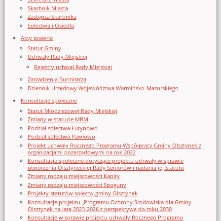
Skarbnik Miasta
Zastępca Skarbnika
Sołectwa i Osiedla
Akty prawne
Statut Gminy
Uchwały Rady Miejskiej
Rejestry uchwał Rady Miejskiej
Zarządzenia Burmistrza
Dziennik Urzędowy Województwa Warmińsko-Mazurskiego
Konsultacje społeczne
Statut Młodzieżowej Rady Miejskiej
Zmiany w statucie MRM
Podział sołectwa Łutynowo
Podział sołectwa Pawłowo
Projekt uchwały Rocznego Programu Współpracy Gminy Olsztynek z
organizacjami pozarządowymi na rok 2022
Konsultacje społeczne dotyczące projektu uchwały w sprawie
utworzenia Olsztyneckiej Rady Seniorów i nadania jej Statutu
Zmiany rodzaju miejscowości Kąpity
Zmiany rodzaju miejscowości Spoguny
Projekty statutów sołectw gminy Olsztynek
Konsultacje projektu „Programu Ochrony Środowiska dla Gminy
Olsztynek na lata 2023-2026 z perspektywą do roku 2030
Konsultacje w sprawie projektu uchwały Rocznego Programu