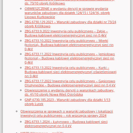
dz. 73/10 obręb Królikowo
OBWIESZCZENIE o wydaniu decyzji w sprawie wydania
warunków zabudowy dla działek 124/15 i 124/16, obręb
Lipowo Kurkowskie
ZBG.6730.129.2021 – Warunki zabudowy dla działki nr 73/24
obręb Królikowo
ZBG.6733.9.2022 Inwestycja celu publicznego – Ząbie –
Budowa kablowej elektroenergetycznej sieci nn 0,4kV
ZBG.6733.10.2022 Inwestycja celu publicznego – Mierki
(kolonia)– Budowa kablowej elektroenergetycznej sieci nn
0,4kV
ZBG.6733.11.2022 Inwestycja celu publicznego – Jemiołowo
(kolonia) – Budowa kablowej elektroenergetycznej sieci nn
0,4kV
ZBG.6733.13.2022 Inwestycja celu publicznego – Kurki –
Budowa kablowej sieci elektroenergetycznej oświetleniowej
nn 0,4kV
ZBG.6733.17.2022 Inwestycja celu publicznego – Gąsiorowo
Olsztyneckie – Budowa elektroenergetycznej sieci nn 0,4 kV
Obwieszczenie o wydaniu decyzji o warunkach zabudowy,
dz. 41/10 obręb Nowa Wieś Ostródzka
GNP.6730.185.2023 - Warunki zabudowy dla działki 1/13
obręb Lutek
Obwieszczenia w sprawach o warunki zabudowy i lokalizacji
inwestycji celu publicznego – rok wszczęcia sprawy 2024
ZBG.6733.1.2024 – Łutynowo – Budowa kablowej sieci
elektroenergetycznej nn 0,4 kV