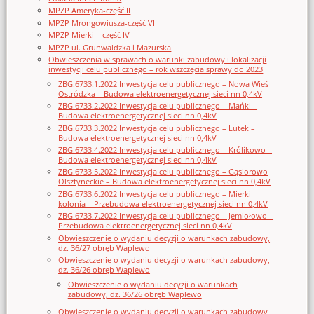
MPZP Ameryka-część II
MPZP Mrongowiusza-część VI
MPZP Mierki – część IV
MPZP ul. Grunwaldzka i Mazurska
Obwieszczenia w sprawach o warunki zabudowy i lokalizacji
inwestycji celu publicznego – rok wszczęcia sprawy do 2023
ZBG.6733.1.2022 Inwestycja celu publicznego – Nowa Wieś
Ostródzka – Budowa elektroenergetycznej sieci nn 0,4kV
ZBG.6733.2.2022 Inwestycja celu publicznego – Mańki –
Budowa elektroenergetycznej sieci nn 0,4kV
ZBG.6733.3.2022 Inwestycja celu publicznego – Lutek –
Budowa elektroenergetycznej sieci nn 0,4kV
ZBG.6733.4.2022 Inwestycja celu publicznego – Królikowo –
Budowa elektroenergetycznej sieci nn 0,4kV
ZBG.6733.5.2022 Inwestycja celu publicznego – Gąsiorowo
Olsztyneckie – Budowa elektroenergetycznej sieci nn 0,4kV
ZBG.6733.6.2022 Inwestycja celu publicznego – Mierki
kolonia – Przebudowa elektroenergetycznej sieci nn 0,4kV
ZBG.6733.7.2022 Inwestycja celu publicznego – Jemiołowo –
Przebudowa elektroenergetycznej sieci nn 0,4kV
Obwieszczenie o wydaniu decyzji o warunkach zabudowy,
dz. 36/27 obręb Waplewo
Obwieszczenie o wydaniu decyzji o warunkach zabudowy,
dz. 36/26 obręb Waplewo
Obwieszczenie o wydaniu decyzji o warunkach
zabudowy, dz. 36/26 obręb Waplewo
Obwieszczenie o wydaniu decyzji o warunkach zabudowy,