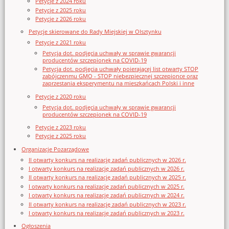
Petycje z 2024 roku
Petycje z 2025 roku
Petycje z 2026 roku
Petycje skierowane do Rady Miejskiej w Olsztynku
Petycje z 2021 roku
Petycja dot. podjęcia uchwały w sprawie gwarancji
producentów szczepionek na COVID-19
Petycja dot. podjęcia uchwały poierającej list otwarty STOP
zabójczenmu GMO - STOP niebezpiecznej szczepionce oraz
zaprzestania eksperymentu na mieszkańcach Polski i inne
Petycje z 2020 roku
Petycja dot. podjęcia uchwały w sprawie gwarancji
producentów szczepionek na COVID-19
Petycje z 2023 roku
Petycje z 2025 roku
Organizacje Pozarządowe
II otwarty konkurs na realizację zadań publicznych w 2026 r.
I otwarty konkurs na realizację zadań publicznych w 2026 r.
II otwarty konkurs na realizację zadań publicznych w 2025 r.
I otwarty konkurs na realizację zadań publicznych w 2025 r.
I otwarty konkurs na realizację zadań publicznych w 2024 r.
II otwarty konkurs na realizację zadań publicznych w 2023 r.
I otwarty konkurs na realizację zadań publicznych w 2023 r.
Ogłoszenia