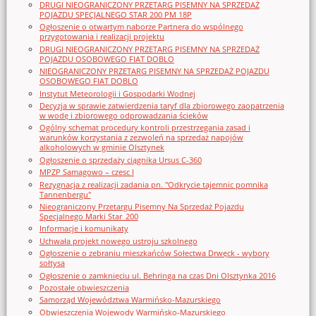
DRUGI NIEOGRANICZONY PRZETARG PISEMNY NA SPRZEDAŻ
POJAZDU SPECJALNEGO STAR 200 PM 18P
Ogłoszenie o otwartym naborze Partnera do wspólnego
przygotowania i realizacji projektu
DRUGI NIEOGRANICZONY PRZETARG PISEMNY NA SPRZEDAŻ
POJAZDU OSOBOWEGO FIAT DOBLO
NIEOGRANICZONY PRZETARG PISEMNY NA SPRZEDAŻ POJAZDU
OSOBOWEGO FIAT DOBLO
Instytut Meteorologii i Gospodarki Wodnej
Decyzja w sprawie zatwierdzenia taryf dla zbiorowego zaopatrzenia
w wodę i zbiorowego odprowadzania ścieków
Ogólny schemat procedury kontroli przestrzegania zasad i
warunków korzystania z zezwoleń na sprzedaż napojów
alkoholowych w gminie Olsztynek
Ogłoszenie o sprzedaży ciągnika Ursus C-360
MPZP Samagowo – czesc I
Rezygnacja z realizacji zadania pn. "Odkrycie tajemnic pomnika
Tannenbergu"
Nieograniczony Przetargu Pisemny Na Sprzedaż Pojazdu
Specjalnego Marki Star_200
Informacje i komunikaty
Uchwała projekt nowego ustroju szkolnego
Ogłoszenie o zebraniu mieszkańców Sołectwa Drwęck - wybory
sołtysa
Ogłoszenie o zamknięciu ul. Behringa na czas Dni Olsztynka 2016
Pozostałe obwieszczenia
Samorząd Województwa Warmińsko-Mazurskiego
Obwieszczenia Wojewody Warmińsko-Mazurskiego