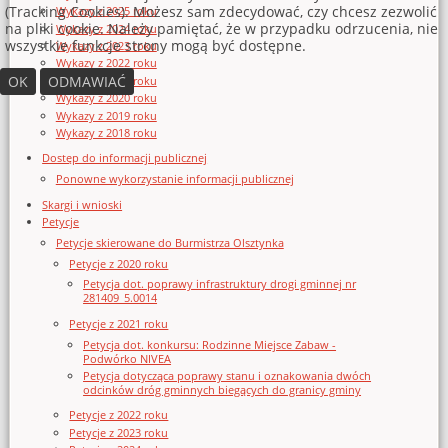
(Tracking Cookies). Możesz sam zdecydować, czy chcesz zezwolić
Wykazy z 2025 roku
na pliki cookie. Należy pamiętać, że w przypadku odrzucenia, nie
Wykazy z 2024 roku
wszystkie funkcje strony mogą być dostępne.
Wykazy z 2023 roku
Wykazy z 2022 roku
OK
ODMAWIAĆ
Wykazy z 2021 roku
Wykazy z 2020 roku
Wykazy z 2019 roku
Wykazy z 2018 roku
Dostęp do informacji publicznej
Ponowne wykorzystanie informacji publicznej
Skargi i wnioski
Petycje
Petycje skierowane do Burmistrza Olsztynka
Petycje z 2020 roku
Petycja dot. poprawy infrastruktury drogi gminnej nr
281409_5.0014
Petycje z 2021 roku
Petycja dot. konkursu: Rodzinne Miejsce Zabaw -
Podwórko NIVEA
Petycja dotycząca poprawy stanu i oznakowania dwóch
odcinków dróg gminnych biegących do granicy gminy
Petycje z 2022 roku
Petycje z 2023 roku