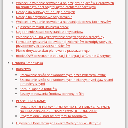
Wniosek o wydanie zezwolenia na przejazd pojazdów ciężarowych
po drodze gminnej objętej ograniczeniem tonażowym
Dotacje do budowy studni głębinowych
Dotacje na przydomowe oczyszczalnie
Wniosek o wydanie zezwolenia na usunięcie drzew lub krzewów
Zgłoszenie zamiaru usunięcia drzew
Uzgodnienie zasad korzystania z przystanków
Wydanie opinii na wykorzystanie dróg w sposób szczególny
Formularz zgłoszenia do ewidencji zbiorników bezodpływowych i
przydomowych oczyszczalni ścieków
Pismo dotyczące aktu planowania przestrzennego
modeLOWE przestrzenie edukacji i integracji w Gminie Olsztynek
Ochrona Środowiska
Rolnictwo
Szacowanie szkód spowodowanych przez zwierzęta łowne
Szacowanie szkód spowodowanych niekorzystnymi zjawiskami
atmosferycznymi
Komunikaty dla rolników
Zasady stosowania środków ochrony roślin
PLANY I PROGRAMY
„PROGRAM OCHRONY ŚRODOWISKA DLA GMINY OLSZTYNEK
NA LATA 2019-2022 Z PERSPEKTYWĄ DO ROKU 2026”
Program opieki nad zwierzętami bezdomnymi
Ogloszenie Powiatowego Lekarza Weterynarii w Olsztynie