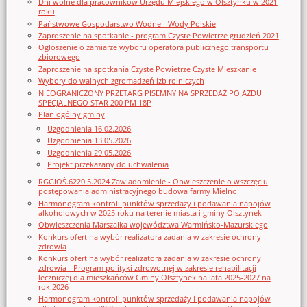
Dni wolne dla pracowników Urzędu Miejskiego w Olsztynku w 2021
roku
Państwowe Gospodarstwo Wodne - Wody Polskie
Zaproszenie na spotkanie - program Czyste Powietrze grudzień 2021
Ogłoszenie o zamiarze wyboru operatora publicznego transportu
zbiorowego
Zaproszenie na spotkania Czyste Powietrze Czyste Mieszkanie
Wybory do walnych zgromadzeń izb rolniczych
NIEOGRANICZONY PRZETARG PISEMNY NA SPRZEDAŻ POJAZDU
SPECJALNEGO STAR 200 PM 18P
Plan ogólny gminy
Uzgodnienia 16.02.2026
Uzgodnienia 13.05.2026
Uzgodnienia 29.05.2026
Projekt przekazany do uchwalenia
RGGIOŚ.6220.5.2024 Zawiadomienie - Obwieszczenie o wszczęciu
postępowania administracyjnego budowa farmy Mielno
Harmonogram kontroli punktów sprzedaży i podawania napojów
alkoholowych w 2025 roku na terenie miasta i gminy Olsztynek
Obwieszczenia Marszałka województwa Warmińsko-Mazurskiego
Konkurs ofert na wybór realizatora zadania w zakresie ochrony
zdrowia
Konkurs ofert na wybór realizatora zadania w zakresie ochrony
zdrowia - Program polityki zdrowotnej w zakresie rehabilitacji
leczniczej dla mieszkańców Gminy Olsztynek na lata 2025-2027 na
rok 2026
Harmonogram kontroli punktów sprzedaży i podawania napojów