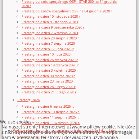
Przetarg pojazdu specjalnego OSP - STAR 200 na 14 grudnia
2020 r
Przetarg pojazdów specjalnych OSP na 04 grudnia 2020 r
Przetarg na dzień 10 listopada 2020 r
Przetarg na dzień 9 listopada 2020 r
Przetargi na dzień 9 października 2020 r
Przetargi na dzień 7 września 2020 r
Przetargi na dzień 28 sierpnia 2020 r
Przetargi na dzień 7 sierpnia 2020
Przetargi na dzień 17 lipca 2020 r
Przetarg na dzień 10 lipca 2020 r
Przetarg na dzień 26 czerwca 2020 r
Przetargi na dzień 19 czerwca 2020 r
Przetargi na dzień 3 kwietnia 2020 r
Przetarg na dzień 30 marca 2020 r
Przetarg na dzień 23 marca 2020 r
Przetarg na dzień 28 lutego 2020 r
Przetargi na dzień 21 lutego 2020 r
Przetargi 2026
Przetarg na dzień 6 marca 2026 r.
Przetargi na dzień 10 sierpnia 2026 r.
Przetarg na dzień 11 sierpnia 2026 r.
We use cookies
Przetarg na dzień 11 września 2026 r.
Na naszej stronie internetowej używamy plików cookie. Niektóre
Wykazy nieruchomości przeznaczonych do sprzedaży i dzierżawy
z nich są niezbędne dla funkcjonowania strony, inne pomagają
nam w ulepszaniu tej strony i doświadczeń użytkownika
Wykazy z 2026 roku