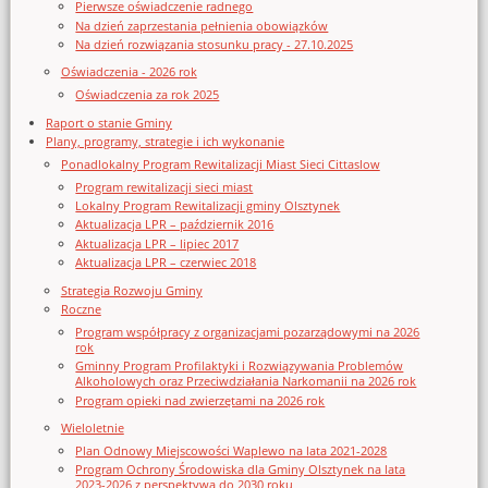
Pierwsze oświadczenie radnego
Na dzień zaprzestania pełnienia obowiązków
Na dzień rozwiązania stosunku pracy - 27.10.2025
Oświadczenia - 2026 rok
Oświadczenia za rok 2025
Raport o stanie Gminy
Plany, programy, strategie i ich wykonanie
Ponadlokalny Program Rewitalizacji Miast Sieci Cittaslow
Program rewitalizacji sieci miast
Lokalny Program Rewitalizacji gminy Olsztynek
Aktualizacja LPR – październik 2016
Aktualizacja LPR – lipiec 2017
Aktualizacja LPR – czerwiec 2018
Strategia Rozwoju Gminy
Roczne
Program współpracy z organizacjami pozarządowymi na 2026
rok
Gminny Program Profilaktyki i Rozwiązywania Problemów
Alkoholowych oraz Przeciwdziałania Narkomanii na 2026 rok
Program opieki nad zwierzętami na 2026 rok
Wieloletnie
Plan Odnowy Miejscowości Waplewo na lata 2021-2028
Program Ochrony Środowiska dla Gminy Olsztynek na lata
2023-2026 z perspektywą do 2030 roku