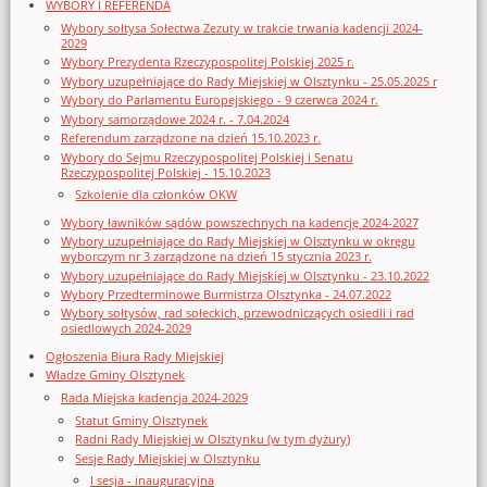
WYBORY I REFERENDA
Wybory sołtysa Sołectwa Zezuty w trakcie trwania kadencji 2024-
2029
Wybory Prezydenta Rzeczypospolitej Polskiej 2025 r.
Wybory uzupełniające do Rady Miejskiej w Olsztynku - 25.05.2025 r
Wybory do Parlamentu Europejskiego - 9 czerwca 2024 r.
Wybory samorządowe 2024 r. - 7.04.2024
Referendum zarządzone na dzień 15.10.2023 r.
Wybory do Sejmu Rzeczypospolitej Polskiej i Senatu
Rzeczypospolitej Polskiej - 15.10.2023
Szkolenie dla członków OKW
Wybory ławników sądów powszechnych na kadencję 2024-2027
Wybory uzupełniające do Rady Miejskiej w Olsztynku w okręgu
wyborczym nr 3 zarządzone na dzień 15 stycznia 2023 r.
Wybory uzupełniające do Rady Miejskiej w Olsztynku - 23.10.2022
Wybory Przedterminowe Burmistrza Olsztynka - 24.07.2022
Wybory sołtysów, rad sołeckich, przewodniczących osiedli i rad
osiedlowych 2024-2029
Ogłoszenia Biura Rady Miejskiej
Władze Gminy Olsztynek
Rada Miejska kadencja 2024-2029
Statut Gminy Olsztynek
Radni Rady Miejskiej w Olsztynku (w tym dyżury)
Sesje Rady Miejskiej w Olsztynku
I sesja - inauguracyjna