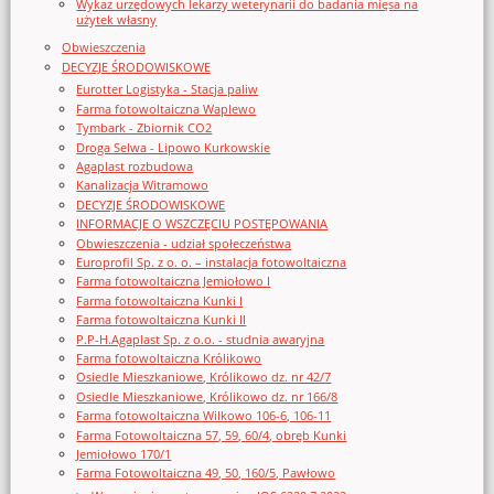
Wykaz urzędowych lekarzy weterynarii do badania mięsa na
użytek własny
Obwieszczenia
DECYZJE ŚRODOWISKOWE
Eurotter Logistyka - Stacja paliw
Farma fotowoltaiczna Waplewo
Tymbark - Zbiornik CO2
Droga Selwa - Lipowo Kurkowskie
Agaplast rozbudowa
Kanalizacja Witramowo
DECYZJE ŚRODOWISKOWE
INFORMACJE O WSZCZĘCIU POSTĘPOWANIA
Obwieszczenia - udział społeczeństwa
Europrofil Sp. z o. o. – instalacja fotowoltaiczna
Farma fotowoltaiczna Jemiołowo I
Farma fotowoltaiczna Kunki I
Farma fotowoltaiczna Kunki II
P.P-H.Agaplast Sp. z o.o. - studnia awaryjna
Farma fotowoltaiczna Królikowo
Osiedle Mieszkaniowe, Królikowo dz. nr 42/7
Osiedle Mieszkaniowe, Królikowo dz. nr 166/8
Farma fotowoltaiczna Wilkowo 106-6, 106-11
Farma Fotowoltaiczna 57, 59, 60/4, obręb Kunki
Jemiołowo 170/1
Farma Fotowoltaiczna 49, 50, 160/5, Pawłowo