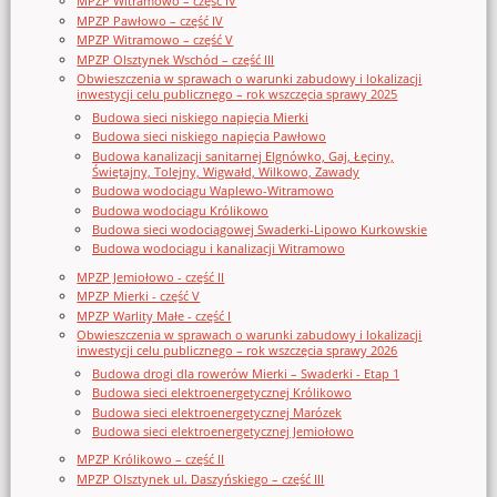
MPZP Witramowo – część IV
MPZP Pawłowo – część IV
MPZP Witramowo – część V
MPZP Olsztynek Wschód – część III
Obwieszczenia w sprawach o warunki zabudowy i lokalizacji
inwestycji celu publicznego – rok wszczęcia sprawy 2025
Budowa sieci niskiego napięcia Mierki
Budowa sieci niskiego napięcia Pawłowo
Budowa kanalizacji sanitarnej Elgnówko, Gaj, Łęciny,
Świętajny, Tolejny, Wigwałd, Wilkowo, Zawady
Budowa wodociągu Waplewo-Witramowo
Budowa wodociągu Królikowo
Budowa sieci wodociągowej Swaderki-Lipowo Kurkowskie
Budowa wodociągu i kanalizacji Witramowo
MPZP Jemiołowo - część II
MPZP Mierki - część V
MPZP Warlity Małe - część I
Obwieszczenia w sprawach o warunki zabudowy i lokalizacji
inwestycji celu publicznego – rok wszczęcia sprawy 2026
Budowa drogi dla rowerów Mierki – Swaderki - Etap 1
Budowa sieci elektroenergetycznej Królikowo
Budowa sieci elektroenergetycznej Marózek
Budowa sieci elektroenergetycznej Jemiołowo
MPZP Królikowo – część II
MPZP Olsztynek ul. Daszyńskiego – część III