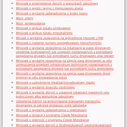
Wniosek o przeniesienie decyzji o warunkach zabudowy
Wniosek o wypis i wyrys z miejscowego planu
Wniosek o wydanie zaświadczenia o braku planu
Wzor_oferty
Wzor_sprawozdania
Wniosek o wykup lokalu użytkowego
Wniosek o wykup lokalu mieszkalnego
Wnisek o wydanie zezwolenia na wykreślenie hipoteki z KW
Wniosek o nadanie numeru porządkowego nieruchomości
Wniosek o wydanie zezwolenia na lokalizację w pasie drogowym
obiektów budowlanych lub urządzeń niezwiązanych z potrzebami
zarządzania drogami lub potrzebami ruchu drogowego oraz reklam
Wniosek o wydanie zezwolenia na zajęcie pasa drogowego w celu
umieszczenia urządzeń infrastruktury technicznej niezwiązanych z
potrzebami zarządzania drogami lub potrzebami ruchu drogowego
Wniosek o wydanie zezwolenia na zajęcie pasa drogowego drogi
gminnej w celu prowadzenia robót
Wniosek o uzgodnienie lokalizacji/przebudowy zjazdu
Wniosek o wydanie dowodu osobistego
Wniosek o wydanie decyzji o ustalenie lokalizacji inwestycji celu
publicznego albo warunków zabudowy
Udzielenia licencji na wykonywanie krajowego transportu
drogowego w zakresie przewozu osób taksówką
Wniosek o wydanie zaświadczenia o rewitalizacji
Wniosek o dotację z programu Ciepłe Mieszkanie
Wniosek o płatność z programu Ciepłe Mieszkanie
Wniosek o wydanie decyzji o środowiskowych uwarunkowaniach