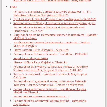
alkoholowych w 2026 roku na terenie miasta i gminy Olsztynek
Praca
Konkurs na stanowisko dyrektora Szkoły Podstawowej nr 1 im.
Noblistów Polskich w Olsztynku - 19.06.2026
Dyrektor Zespołu Szkolno-Przedszkolnego w Waplewie - 14.08.2025
Referent w Biurze Obsługi Interesanta w Referacie Organizacyjnym
Podinspektor w Referacie Gospodarki Nieruchomościami i
Planowania - 24.02.2025
Drugi nabór na wolne kierownicze stanowisko urzędnicze - Dyrektor
MOPS w Olsztynku
Nabór na wolne kierownicze stanowisko urzędnicze - Dyrektor
MOPS w Olsztynku
Prezes Zarządu TBS w Olsztynku - 27.09.2024
Podinspektor w Referacie Finansów i Podatków - 19.08.2024
Inspektor ds. drogownictwa
Kierownik Biura Rady Miejskiej w Olsztynku
Podinspektor ds. inwestycji w Referacie Inwestycji i Ochrony
Środowiska Urzędu Miejskiego w Olsztynku - 25.09.2023
Konkurs na stanowisko dyrektora Przedszkola Miejskiego w
Olsztynku
Podinspektor ds. gospodarki wodno-ściekowej w Referacie
Inwestycji i Ochrony Środowiska - umowa na zastępstwo
Podinspektor w Referacie Finansów i Podatków w Urzędzie
Miejskim w Olsztynku
Podinspektor/inspektor w Referacie Promocji
Podinspektor ds. obronnych, obrony cywilnej i zarządzania
kryzysowego