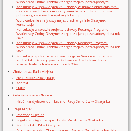
Współpracy Gminy Olsztynek z organizacjami pozarządowymi
Konsultacje w sprawie projektu uchwały w sprawie określenia trybu
i szczegółowych kryteriów oceny wniosków o realizację zadania
publicznego w ramach inicjatywy lokalnej
Wprowadzenie strefy ciszy na jeziorach w gminie Olsztynek –
konsultacje
Konsultacje w sprawie projektu uchwały Rocznego Programu
Współpracy Gminy Olsztynek z organizacjami pozarządowymi na rok
2025
Konsultacje w sprawie projektu uchwały Rocznego Programu
Współpracy Gminy Olsztynek z organizacjami pozarządowymi na rok
2026
Konsultacje społeczne w sprawie przyjęcia Gminnego Programu
Profilaktyki i Rozwiązywania Problemów Alkoholowych oraz
Przeciwdziałania Narkomanii na rok 2026
Młodzieżowa Rada Miejska
Skład Młodzieżowej Rady
Kontakt
Statut
Rada Seniorów w Olsztynku
Nabór kandydatów do II kadencji Rady Seniorów w Olsztynku
Urząd Miejski
Informacje Ogólne
Regulamin Organizacyjny Urzedu Miejskiego w Olsztynku
Kodeks etyki UM w Olsztynku
Dokumentacja dot. Zintegrowanego Systemu Zarządzania Jakością