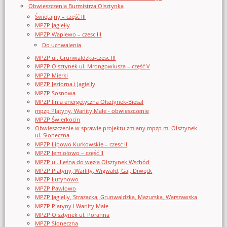
Obwieszczenia Burmistrza Olsztynka
Świętajny – część III
MPZP Jagiełły
MPZP Waplewo – czesc III
Do uchwalenia
MPZP ul. Grunwaldzka-czesc III
MPZP Olsztynek ul. Mrongowiusza – część V
MPZP Mierki
MPZP Jeziorna i Jagielly
MPZP Sosnowa
MPZP linia energetyczna Olsztynek-Biesal
mpzp Platyny, Warlity Małe - obwieszczenie
MPZP Świerkocin
Obwieszczenie w sprawie projektu zmiany mpzp m. Olsztynek
ul. Słoneczna
MPZP Lipowo Kurkowskie – czesc II
MPZP Jemiołowo – część II
MPZP ul. Leśna do węzła Olsztynek Wschód
MPZP Platyny, Warlity, Wigwałd, Gaj, Drwęck
MPZP Łutynowo
MPZP Pawłowo
MPZP Jagielly, Strazacka, Grunwaldzka, Mazurska, Warszawska
MPZP Platyny i Warlity Małe
MPZP Olsztynek ul. Poranna
MPZP Słoneczna