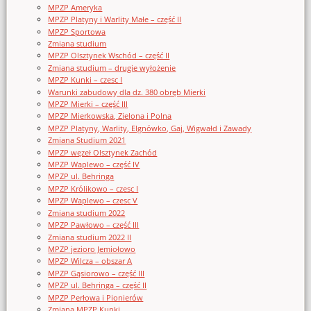
MPZP Ameryka
MPZP Platyny i Warlity Małe – część II
MPZP Sportowa
Zmiana studium
MPZP Olsztynek Wschód – część II
Zmiana studium – drugie wyłożenie
MPZP Kunki – czesc I
Warunki zabudowy dla dz. 380 obręb Mierki
MPZP Mierki – część III
MPZP Mierkowska, Zielona i Polna
MPZP Platyny, Warlity, Elgnówko, Gaj, Wigwałd i Zawady
Zmiana Studium 2021
MPZP węzeł Olsztynek Zachód
MPZP Waplewo – część IV
MPZP ul. Behringa
MPZP Królikowo – czesc I
MPZP Waplewo – czesc V
Zmiana studium 2022
MPZP Pawłowo – część III
Zmiana studium 2022 II
MPZP jezioro Jemiołowo
MPZP Wilcza – obszar A
MPZP Gąsiorowo – część III
MPZP ul. Behringa – część II
MPZP Perłowa i Pionierów
Zmiana MPZP Kunki