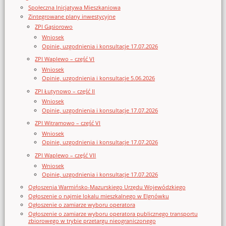
Społeczna Inicjatywa Mieszkaniowa
Zintegrowane plany inwestycyjne
ZPI Gąsiorowo
Wniosek
Opinie, uzgodnienia i konsultacje 17.07.2026
ZPI Waplewo – część VI
Wniosek
Opinie, uzgodnienia i konsultacje 5.06.2026
ZPI Łutynowo – część II
Wniosek
Opinie, uzgodnienia i konsultacje 17.07.2026
ZPI Witramowo – część VI
Wniosek
Opinie, uzgodnienia i konsultacje 17.07.2026
ZPI Waplewo – część VII
Wniosek
Opinie, uzgodnienia i konsultacje 17.07.2026
Ogłoszenia Warmińsko-Mazurskiego Urzędu Wojewódzkiego
Ogłoszenie o najmie lokalu mieszkalnego w Elgnówku
Ogłoszenie o zamiarze wyboru operatora
Ogłoszenie o zamiarze wyboru operatora publicznego transportu
zbiorowego w trybie przetargu nieograniczonego