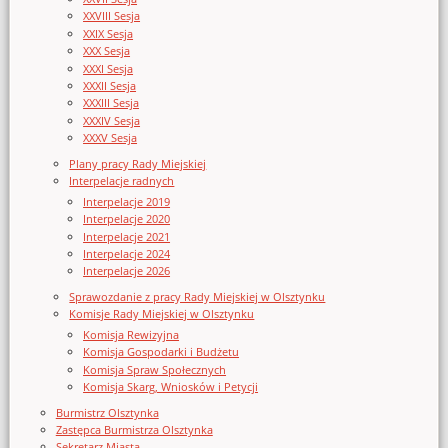
XXVIII Sesja
XXIX Sesja
XXX Sesja
XXXI Sesja
XXXII Sesja
XXXIII Sesja
XXXIV Sesja
XXXV Sesja
Plany pracy Rady Miejskiej
Interpelacje radnych
Interpelacje 2019
Interpelacje 2020
Interpelacje 2021
Interpelacje 2024
Interpelacje 2026
Sprawozdanie z pracy Rady Miejskiej w Olsztynku
Komisje Rady Miejskiej w Olsztynku
Komisja Rewizyjna
Komisja Gospodarki i Budżetu
Komisja Spraw Społecznych
Komisja Skarg, Wniosków i Petycji
Burmistrz Olsztynka
Zastępca Burmistrza Olsztynka
Sekretarz Miasta