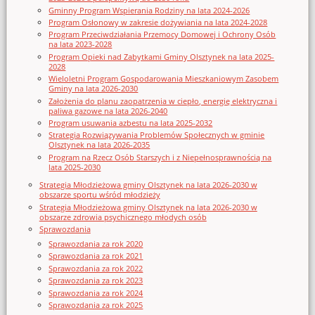
Gminny Program Wspierania Rodziny na lata 2024-2026
Program Osłonowy w zakresie dożywiania na lata 2024-2028
Program Przeciwdziałania Przemocy Domowej i Ochrony Osób
na lata 2023-2028
Program Opieki nad Zabytkami Gminy Olsztynek na lata 2025-
2028
Wieloletni Program Gospodarowania Mieszkaniowym Zasobem
Gminy na lata 2026-2030
Założenia do planu zaopatrzenia w ciepło, energię elektryczna i
paliwa gazowe na lata 2026-2040
Program usuwania azbestu na lata 2025-2032
Strategia Rozwiązywania Problemów Społecznych w gminie
Olsztynek na lata 2026-2035
Program na Rzecz Osób Starszych i z Niepełnosprawnością na
lata 2025-2030
Strategia Młodzieżowa gminy Olsztynek na lata 2026-2030 w
obszarze sportu wśród młodzieży
Strategia Młodzieżowa gminy Olsztynek na lata 2026-2030 w
obszarze zdrowia psychicznego młodych osób
Sprawozdania
Sprawozdania za rok 2020
Sprawozdania za rok 2021
Sprawozdania za rok 2022
Sprawozdania za rok 2023
Sprawozdania za rok 2024
Sprawozdania za rok 2025