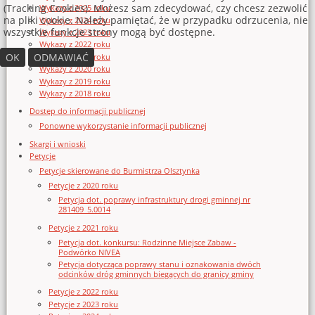
(Tracking Cookies). Możesz sam zdecydować, czy chcesz zezwolić
Wykazy z 2025 roku
na pliki cookie. Należy pamiętać, że w przypadku odrzucenia, nie
Wykazy z 2024 roku
wszystkie funkcje strony mogą być dostępne.
Wykazy z 2023 roku
Wykazy z 2022 roku
OK
ODMAWIAĆ
Wykazy z 2021 roku
Wykazy z 2020 roku
Wykazy z 2019 roku
Wykazy z 2018 roku
Dostęp do informacji publicznej
Ponowne wykorzystanie informacji publicznej
Skargi i wnioski
Petycje
Petycje skierowane do Burmistrza Olsztynka
Petycje z 2020 roku
Petycja dot. poprawy infrastruktury drogi gminnej nr
281409_5.0014
Petycje z 2021 roku
Petycja dot. konkursu: Rodzinne Miejsce Zabaw -
Podwórko NIVEA
Petycja dotycząca poprawy stanu i oznakowania dwóch
odcinków dróg gminnych biegących do granicy gminy
Petycje z 2022 roku
Petycje z 2023 roku