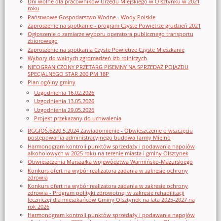
Dni wolne dla pracowników Urzędu Miejskiego w Olsztynku w 2021
roku
Państwowe Gospodarstwo Wodne - Wody Polskie
Zaproszenie na spotkanie - program Czyste Powietrze grudzień 2021
Ogłoszenie o zamiarze wyboru operatora publicznego transportu
zbiorowego
Zaproszenie na spotkania Czyste Powietrze Czyste Mieszkanie
Wybory do walnych zgromadzeń izb rolniczych
NIEOGRANICZONY PRZETARG PISEMNY NA SPRZEDAŻ POJAZDU
SPECJALNEGO STAR 200 PM 18P
Plan ogólny gminy
Uzgodnienia 16.02.2026
Uzgodnienia 13.05.2026
Uzgodnienia 29.05.2026
Projekt przekazany do uchwalenia
RGGIOŚ.6220.5.2024 Zawiadomienie - Obwieszczenie o wszczęciu
postępowania administracyjnego budowa farmy Mielno
Harmonogram kontroli punktów sprzedaży i podawania napojów
alkoholowych w 2025 roku na terenie miasta i gminy Olsztynek
Obwieszczenia Marszałka województwa Warmińsko-Mazurskiego
Konkurs ofert na wybór realizatora zadania w zakresie ochrony
zdrowia
Konkurs ofert na wybór realizatora zadania w zakresie ochrony
zdrowia - Program polityki zdrowotnej w zakresie rehabilitacji
leczniczej dla mieszkańców Gminy Olsztynek na lata 2025-2027 na
rok 2026
Harmonogram kontroli punktów sprzedaży i podawania napojów