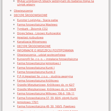
Wykaz urzędowych lekarzy weterynarii do badania mięsa na
użytek własny
Obwieszczenia
DECYZJE ŚRODOWISKOWE
Eurotter Logistyka - Stacja paliw
Farma fotowoltaiczna Waplewo
Tymbark - Zbiornik CO2
Droga Selwa - Lipowo Kurkowskie
Agaplast rozbudowa
Kanalizacja Witramowo
DECYZJE ŚRODOWISKOWE
INFORMACJE O WSZCZĘCIU POSTĘPOWANIA
Obwieszczenia - udział społeczeństwa
Europrofil Sp. z o. o. – instalacja fotowoltaiczna
Farma fotowoltaiczna Jemiołowo I
Farma fotowoltaiczna Kunki I
Farma fotowoltaiczna Kunki II
P.P-H.Agaplast Sp. z o.o. - studnia awaryjna
Farma fotowoltaiczna Królikowo
Osiedle Mieszkaniowe, Królikowo dz. nr 42/7
Osiedle Mieszkaniowe, Królikowo dz. nr 166/8
Farma fotowoltaiczna Wilkowo 106-6, 106-11
Farma Fotowoltaiczna 57, 59, 60/4, obręb Kunki
Jemiołowo 170/1
Farma Fotowoltaiczna 49, 50, 160/5, Pawłowo