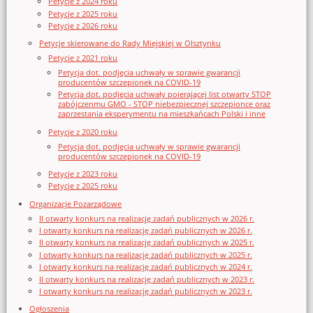
Petycje z 2024 roku
Petycje z 2025 roku
Petycje z 2026 roku
Petycje skierowane do Rady Miejskiej w Olsztynku
Petycje z 2021 roku
Petycja dot. podjęcia uchwały w sprawie gwarancji
producentów szczepionek na COVID-19
Petycja dot. podjęcia uchwały poierającej list otwarty STOP
zabójczenmu GMO - STOP niebezpiecznej szczepionce oraz
zaprzestania eksperymentu na mieszkańcach Polski i inne
Petycje z 2020 roku
Petycja dot. podjęcia uchwały w sprawie gwarancji
producentów szczepionek na COVID-19
Petycje z 2023 roku
Petycje z 2025 roku
Organizacje Pozarządowe
II otwarty konkurs na realizację zadań publicznych w 2026 r.
I otwarty konkurs na realizację zadań publicznych w 2026 r.
II otwarty konkurs na realizację zadań publicznych w 2025 r.
I otwarty konkurs na realizację zadań publicznych w 2025 r.
I otwarty konkurs na realizację zadań publicznych w 2024 r.
II otwarty konkurs na realizację zadań publicznych w 2023 r.
I otwarty konkurs na realizację zadań publicznych w 2023 r.
Ogłoszenia