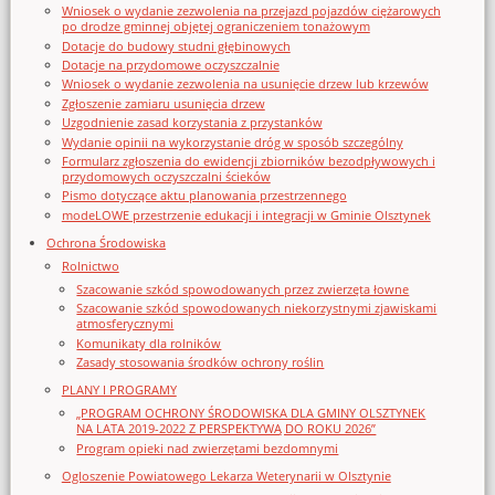
Wniosek o wydanie zezwolenia na przejazd pojazdów ciężarowych
po drodze gminnej objętej ograniczeniem tonażowym
Dotacje do budowy studni głębinowych
Dotacje na przydomowe oczyszczalnie
Wniosek o wydanie zezwolenia na usunięcie drzew lub krzewów
Zgłoszenie zamiaru usunięcia drzew
Uzgodnienie zasad korzystania z przystanków
Wydanie opinii na wykorzystanie dróg w sposób szczególny
Formularz zgłoszenia do ewidencji zbiorników bezodpływowych i
przydomowych oczyszczalni ścieków
Pismo dotyczące aktu planowania przestrzennego
modeLOWE przestrzenie edukacji i integracji w Gminie Olsztynek
Ochrona Środowiska
Rolnictwo
Szacowanie szkód spowodowanych przez zwierzęta łowne
Szacowanie szkód spowodowanych niekorzystnymi zjawiskami
atmosferycznymi
Komunikaty dla rolników
Zasady stosowania środków ochrony roślin
PLANY I PROGRAMY
„PROGRAM OCHRONY ŚRODOWISKA DLA GMINY OLSZTYNEK
NA LATA 2019-2022 Z PERSPEKTYWĄ DO ROKU 2026”
Program opieki nad zwierzętami bezdomnymi
Ogloszenie Powiatowego Lekarza Weterynarii w Olsztynie