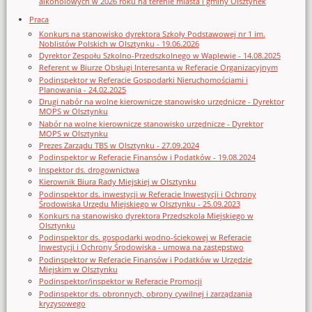
alkoholowych w 2026 roku na terenie miasta i gminy Olsztynek
Praca
Konkurs na stanowisko dyrektora Szkoły Podstawowej nr 1 im.
Noblistów Polskich w Olsztynku - 19.06.2026
Dyrektor Zespołu Szkolno-Przedszkolnego w Waplewie - 14.08.2025
Referent w Biurze Obsługi Interesanta w Referacie Organizacyjnym
Podinspektor w Referacie Gospodarki Nieruchomościami i
Planowania - 24.02.2025
Drugi nabór na wolne kierownicze stanowisko urzędnicze - Dyrektor
MOPS w Olsztynku
Nabór na wolne kierownicze stanowisko urzędnicze - Dyrektor
MOPS w Olsztynku
Prezes Zarządu TBS w Olsztynku - 27.09.2024
Podinspektor w Referacie Finansów i Podatków - 19.08.2024
Inspektor ds. drogownictwa
Kierownik Biura Rady Miejskiej w Olsztynku
Podinspektor ds. inwestycji w Referacie Inwestycji i Ochrony
Środowiska Urzędu Miejskiego w Olsztynku - 25.09.2023
Konkurs na stanowisko dyrektora Przedszkola Miejskiego w
Olsztynku
Podinspektor ds. gospodarki wodno-ściekowej w Referacie
Inwestycji i Ochrony Środowiska - umowa na zastępstwo
Podinspektor w Referacie Finansów i Podatków w Urzędzie
Miejskim w Olsztynku
Podinspektor/inspektor w Referacie Promocji
Podinspektor ds. obronnych, obrony cywilnej i zarządzania
kryzysowego