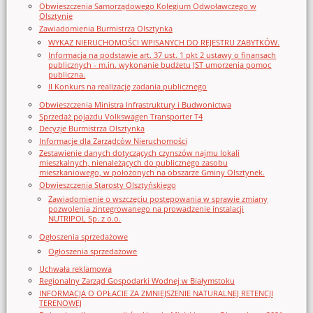
Obwieszczenia Samorządowego Kolegium Odwoławczego w
Olsztynie
Zawiadomienia Burmistrza Olsztynka
WYKAZ NIERUCHOMOŚCI WPISANYCH DO REJESTRU ZABYTKÓW.
Informacja na podstawie art. 37 ust. 1 pkt 2 ustawy o finansach
publicznych - m.in. wykonanie budżetu JST umorzenia pomoc
publiczna.
II Konkurs na realizację zadania publicznego
Obwieszczenia Ministra Infrastruktury i Budwonictwa
Sprzedaż pojazdu Volkswagen Transporter T4
Decyzje Burmistrza Olsztynka
Informacje dla Zarządców Nieruchomości
Zestawienie danych dotyczących czynszów najmu lokali
mieszkalnych, nienależących do publicznego zasobu
mieszkaniowego, w położonych na obszarze Gminy Olsztynek.
Obwieszczenia Starosty Olsztyńskiego
Zawiadomienie o wszczęciu postępowania w sprawie zmiany
pozwolenia zintegrowanego na prowadzenie instalacji
NUTRIPOL Sp. z o.o.
Ogłoszenia sprzedażowe
Ogłoszenia sprzedażowe
Uchwała reklamowa
Regionalny Zarząd Gospodarki Wodnej w Białymstoku
INFORMACJA O OPŁACIE ZA ZMNIEJSZENIE NATURALNEJ RETENCJI
TERENOWEJ