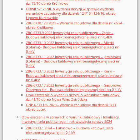
dz. 73/10 obręb Królikowo
OBWIESZCZENIE o wydaniu decyzji w sprawie wydania
warunków zabudowy dla działek 124/15 i 124/16, obręb
Lipowo Kurkowskie
ZBG.6730.129.2021 – Warunki zabudowy dla działki nr 73/24
obręb Królikowo
ZBG.6733.9.2022 Inwestycja celu publicznego – Ząbie –
Budowa kablowej elektroenergetycznej sieci nn 0,4kV
ZBG.6733.10.2022 Inwestycja celu publicznego – Mierki
(kolonia)– Budowa kablowej elektroenergetycznej sieci nn
0,4kV
ZBG.6733.11.2022 Inwestycja celu publicznego – Jemiołowo
(kolonia) – Budowa kablowej elektroenergetycznej sieci nn
0,4kV
ZBG.6733.13.2022 Inwestycja celu publicznego – Kurki –
Budowa kablowej sieci elektroenergetycznej oświetleniowej
nn 0,4kV
ZBG.6733.17.2022 Inwestycja celu publicznego – Gąsiorowo
Olsztyneckie – Budowa elektroenergetycznej sieci nn 0,4 kV
Obwieszczenie o wydaniu decyzji o warunkach zabudowy,
dz. 41/10 obręb Nowa Wieś Ostródzka
GNP.6730.185.2023 - Warunki zabudowy dla działki 1/13
obręb Lutek
Obwieszczenia w sprawach o warunki zabudowy i lokalizacji
inwestycji celu publicznego – rok wszczęcia sprawy 2024
ZBG.6733.1.2024 – Łutynowo – Budowa kablowej sieci
elektroenergetycznej nn 0,4 kV