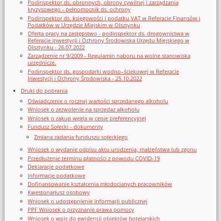
Podinspektor ds. obronnych, obrony cywilnej i zarządzania
kryzysowego - pełnomocnik ds. ochrony
Podinspektor ds. księgowości i podatku VAT w Referacie Finansów i
Podatków w Urzędzie Miejskim w Olsztynku
Oferta pracy na zastępstwo - podinspektor ds. drogownictwa w
Referacie Inwestycji i Ochrony Środowiska Urzędu Miejskiego w
Olsztynku - 26.07.2022
Zarządzenie nr 9/2009 - Regulamin naboru na wolne stanowiska
urzędnicze.
Podinspektor ds. gospodarki wodno–ściekowej w Referacie
Inwestycji i Ochrony Środowiska - 25.10.2022
Druki do pobrania
Oświadczenie o rocznej wartości sprzedanego alkoholu
Wniosek o zezwolenie na sprzedaz alkoholu
Wniosek o zakup węgla w cenie preferencyjnej
Fundusz Sołecki - dokumenty
Zmiana zadania funduszu sołeckiego
Wniosek o wydanie odpisu aktu urodzenia, małżeństwa lub zgonu
Przedłużenie terminu płatności z powodu COVID-19
Deklaracje podatkowe
Informacje podatkowe
Dofinansowanie kształcenia młodocianych pracowników
Kwestonariusz osobowy
Wniosek o udostępnienie informacji publicznej
PPF Wniosek o przyznanie prawa pomocy
Wniosek o wpis do ewidencji obiektów hotelarskich