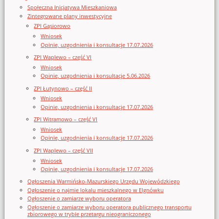
Społeczna Inicjatywa Mieszkaniowa
Zintegrowane plany inwestycyjne
ZPI Gąsiorowo
Wniosek
Opinie, uzgodnienia i konsultacje 17.07.2026
ZPI Waplewo – część VI
Wniosek
Opinie, uzgodnienia i konsultacje 5.06.2026
ZPI Łutynowo – część II
Wniosek
Opinie, uzgodnienia i konsultacje 17.07.2026
ZPI Witramowo – część VI
Wniosek
Opinie, uzgodnienia i konsultacje 17.07.2026
ZPI Waplewo – część VII
Wniosek
Opinie, uzgodnienia i konsultacje 17.07.2026
Ogłoszenia Warmińsko-Mazurskiego Urzędu Wojewódzkiego
Ogłoszenie o najmie lokalu mieszkalnego w Elgnówku
Ogłoszenie o zamiarze wyboru operatora
Ogłoszenie o zamiarze wyboru operatora publicznego transportu
zbiorowego w trybie przetargu nieograniczonego