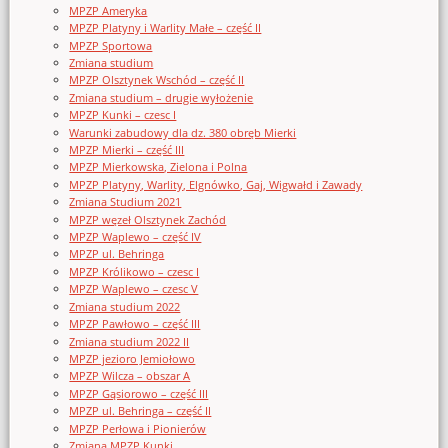
MPZP Ameryka
MPZP Platyny i Warlity Małe – część II
MPZP Sportowa
Zmiana studium
MPZP Olsztynek Wschód – część II
Zmiana studium – drugie wyłożenie
MPZP Kunki – czesc I
Warunki zabudowy dla dz. 380 obręb Mierki
MPZP Mierki – część III
MPZP Mierkowska, Zielona i Polna
MPZP Platyny, Warlity, Elgnówko, Gaj, Wigwałd i Zawady
Zmiana Studium 2021
MPZP węzeł Olsztynek Zachód
MPZP Waplewo – część IV
MPZP ul. Behringa
MPZP Królikowo – czesc I
MPZP Waplewo – czesc V
Zmiana studium 2022
MPZP Pawłowo – część III
Zmiana studium 2022 II
MPZP jezioro Jemiołowo
MPZP Wilcza – obszar A
MPZP Gąsiorowo – część III
MPZP ul. Behringa – część II
MPZP Perłowa i Pionierów
Zmiana MPZP Kunki