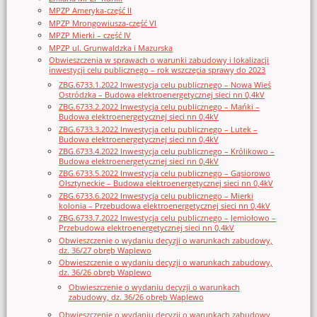
MPZP Ameryka-część II
MPZP Mrongowiusza-część VI
MPZP Mierki – część IV
MPZP ul. Grunwaldzka i Mazurska
Obwieszczenia w sprawach o warunki zabudowy i lokalizacji
inwestycji celu publicznego – rok wszczęcia sprawy do 2023
ZBG.6733.1.2022 Inwestycja celu publicznego – Nowa Wieś
Ostródzka – Budowa elektroenergetycznej sieci nn 0,4kV
ZBG.6733.2.2022 Inwestycja celu publicznego – Mańki –
Budowa elektroenergetycznej sieci nn 0,4kV
ZBG.6733.3.2022 Inwestycja celu publicznego – Lutek –
Budowa elektroenergetycznej sieci nn 0,4kV
ZBG.6733.4.2022 Inwestycja celu publicznego – Królikowo –
Budowa elektroenergetycznej sieci nn 0,4kV
ZBG.6733.5.2022 Inwestycja celu publicznego – Gąsiorowo
Olsztyneckie – Budowa elektroenergetycznej sieci nn 0,4kV
ZBG.6733.6.2022 Inwestycja celu publicznego – Mierki
kolonia – Przebudowa elektroenergetycznej sieci nn 0,4kV
ZBG.6733.7.2022 Inwestycja celu publicznego – Jemiołowo –
Przebudowa elektroenergetycznej sieci nn 0,4kV
Obwieszczenie o wydaniu decyzji o warunkach zabudowy,
dz. 36/27 obręb Waplewo
Obwieszczenie o wydaniu decyzji o warunkach zabudowy,
dz. 36/26 obręb Waplewo
Obwieszczenie o wydaniu decyzji o warunkach
zabudowy, dz. 36/26 obręb Waplewo
Obwieszczenie o wydaniu decyzji o warunkach zabudowy,