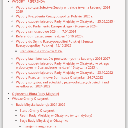
WYBORY I REFERENDA
Wybory sołtysa Sołectwa Zezuty w trakcie trwania kadencji 2024-
2029
Wybory Prezydenta Rzeczypospolitej Polskiej 2025 r.
Wybory uzupełniające do Rady Miejskiej w Olsztynku - 25.05.2025 r
Wybory do Parlamentu Europejskiego - 9 czerwca 2024 r.
Wybory samorządowe 2024 r. - 7.04.2024
Referendum zarządzone na dzień 15.10.2023 r.
Wybory do Sejmu Rzeczypospolitej Polskiej i Senatu
Rzeczypospolitej Polskiej - 15.10.2023
Szkolenie dla członków OKW
Wybory ławników sądów powszechnych na kadencję 2024-2027
Wybory uzupełniające do Rady Miejskiej w Olsztynku w okręgu
wyborczym nr 3 zarządzone na dzień 15 stycznia 2023 r.
Wybory uzupełniające do Rady Miejskiej w Olsztynku - 23.10.2022
Wybory Przedterminowe Burmistrza Olsztynka - 24.07.2022
Wybory sołtysów, rad sołeckich, przewodniczących osiedli i rad
osiedlowych 2024-2029
Ogłoszenia Biura Rady Miejskiej
Władze Gminy Olsztynek
Rada Miejska kadencja 2024-2029
Statut Gminy Olsztynek
Radni Rady Miejskiej w Olsztynku (w tym dyżury)
Sesje Rady Miejskiej w Olsztynku
I sesja - inauguracyjna