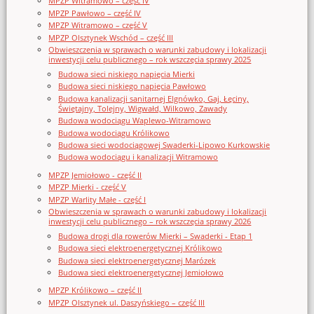
MPZP Witramowo – część IV
MPZP Pawłowo – część IV
MPZP Witramowo – część V
MPZP Olsztynek Wschód – część III
Obwieszczenia w sprawach o warunki zabudowy i lokalizacji
inwestycji celu publicznego – rok wszczęcia sprawy 2025
Budowa sieci niskiego napięcia Mierki
Budowa sieci niskiego napięcia Pawłowo
Budowa kanalizacji sanitarnej Elgnówko, Gaj, Łęciny,
Świętajny, Tolejny, Wigwałd, Wilkowo, Zawady
Budowa wodociągu Waplewo-Witramowo
Budowa wodociągu Królikowo
Budowa sieci wodociągowej Swaderki-Lipowo Kurkowskie
Budowa wodociągu i kanalizacji Witramowo
MPZP Jemiołowo - część II
MPZP Mierki - część V
MPZP Warlity Małe - część I
Obwieszczenia w sprawach o warunki zabudowy i lokalizacji
inwestycji celu publicznego – rok wszczęcia sprawy 2026
Budowa drogi dla rowerów Mierki – Swaderki - Etap 1
Budowa sieci elektroenergetycznej Królikowo
Budowa sieci elektroenergetycznej Marózek
Budowa sieci elektroenergetycznej Jemiołowo
MPZP Królikowo – część II
MPZP Olsztynek ul. Daszyńskiego – część III