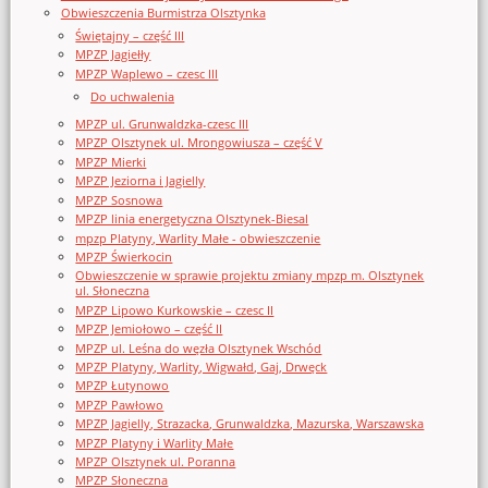
Obwieszczenia Burmistrza Olsztynka
Świętajny – część III
MPZP Jagiełły
MPZP Waplewo – czesc III
Do uchwalenia
MPZP ul. Grunwaldzka-czesc III
MPZP Olsztynek ul. Mrongowiusza – część V
MPZP Mierki
MPZP Jeziorna i Jagielly
MPZP Sosnowa
MPZP linia energetyczna Olsztynek-Biesal
mpzp Platyny, Warlity Małe - obwieszczenie
MPZP Świerkocin
Obwieszczenie w sprawie projektu zmiany mpzp m. Olsztynek
ul. Słoneczna
MPZP Lipowo Kurkowskie – czesc II
MPZP Jemiołowo – część II
MPZP ul. Leśna do węzła Olsztynek Wschód
MPZP Platyny, Warlity, Wigwałd, Gaj, Drwęck
MPZP Łutynowo
MPZP Pawłowo
MPZP Jagielly, Strazacka, Grunwaldzka, Mazurska, Warszawska
MPZP Platyny i Warlity Małe
MPZP Olsztynek ul. Poranna
MPZP Słoneczna