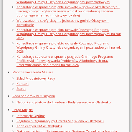
Współpracy Gminy Olsztynek z organizacjami pozarządowymi
Konsultacje w sprawie projektu uchwały w sprawie określenia trybu
i szczegółowych kryteriów oceny wniosków o realizację zadania
publicznego w ramach inicjatywy lokalnej
Wprowadzenie strefy ciszy na jeziorach w gminie Olsztynek –
konsultacje
Konsultacje w sprawie projektu uchwały Rocznego Programu
Współpracy Gminy Olsztynek z organizacjami pozarządowymi na rok
2025
Konsultacje w sprawie projektu uchwały Rocznego Programu
Współpracy Gminy Olsztynek z organizacjami pozarządowymi na rok
2026
Konsultacje społeczne w sprawie przyjęcia Gminnego Programu
Profilaktyki i Rozwiązywania Problemów Alkoholowych oraz
Przeciwdziałania Narkomanii na rok 2026
Młodzieżowa Rada Miejska
Skład Młodzieżowej Rady
Kontakt
Statut
Rada Seniorów w Olsztynku
Nabór kandydatów do II kadencji Rady Seniorów w Olsztynku
Urząd Miejski
Informacje Ogólne
Regulamin Organizacyjny Urzedu Miejskiego w Olsztynku
Kodeks etyki UM w Olsztynku
Dokumentacja dot. Zintegrowanego Systemu Zarządzania Jakością