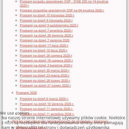
Przetarg pojazdu specjalnego OSP - STAR 200 na 14 grudnia
2020 r
Przetarg pojazdów specjalnych OSP na 04 grudnia 2020 r
Przetarg na dzień 10 listopada 2020 r
Przetarg na dzień 9 listopada 2020 r
Przetargi na dzień 9 października 2020 r
Przetargi na dzień 7 września 2020 r
Przetargi na dzień 28 sierpnia 2020 r
Przetargi na dzień 7 sierpnia 2020
Przetargi na dzień 17 lipca 2020 r
Przetarg na dzień 10 lipca 2020 r
Przetarg na dzień 26 czerwca 2020 r
Przetargi na dzień 19 czerwca 2020 r
Przetargi na dzień 3 kwietnia 2020 r
Przetarg na dzień 30 marca 2020 r
Przetarg na dzień 23 marca 2020 r
Przetarg na dzień 28 lutego 2020 r
Przetargi na dzień 21 lutego 2020 r
Przetargi 2026
Przetarg na dzień 6 marca 2026 r.
Przetargi na dzień 10 sierpnia 2026 r.
Przetarg na dzień 11 sierpnia 2026 r.
We use cookies
Przetarg na dzień 11 września 2026 r.
Na naszej stronie internetowej używamy plików cookie. Niektóre
Wykazy nieruchomości przeznaczonych do sprzedaży i dzierżawy
z nich są niezbędne dla funkcjonowania strony, inne pomagają
nam w ulepszaniu tej strony i doświadczeń użytkownika
Wykazy z 2026 roku