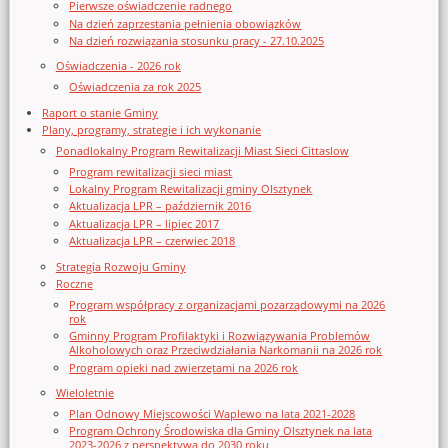
Pierwsze oświadczenie radnego
Na dzień zaprzestania pełnienia obowiązków
Na dzień rozwiązania stosunku pracy - 27.10.2025
Oświadczenia - 2026 rok
Oświadczenia za rok 2025
Raport o stanie Gminy
Plany, programy, strategie i ich wykonanie
Ponadlokalny Program Rewitalizacji Miast Sieci Cittaslow
Program rewitalizacji sieci miast
Lokalny Program Rewitalizacji gminy Olsztynek
Aktualizacja LPR – październik 2016
Aktualizacja LPR – lipiec 2017
Aktualizacja LPR – czerwiec 2018
Strategia Rozwoju Gminy
Roczne
Program współpracy z organizacjami pozarządowymi na 2026
rok
Gminny Program Profilaktyki i Rozwiązywania Problemów
Alkoholowych oraz Przeciwdziałania Narkomanii na 2026 rok
Program opieki nad zwierzętami na 2026 rok
Wieloletnie
Plan Odnowy Miejscowości Waplewo na lata 2021-2028
Program Ochrony Środowiska dla Gminy Olsztynek na lata
2023-2026 z perspektywą do 2030 roku