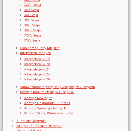
XXVIII Sesja
XXIX Sesja
XXX Sesja
XXXI Sesja
XXXII Sesja
XXXIII Sesja
XXXIV Sesja
XXXV Sesja
Plany pracy Rady Miejskiej
Interpelacje radnych
Interpelacje 2019
Interpelacje 2020
Interpelacje 2021
Interpelacje 2024
Interpelacje 2026
Sprawozdanie z pracy Rady Miejskiej w Olsztynku
Komisje Rady Miejskiej w Olsztynku
Komisja Rewizyjna
Komisja Gospodarki i Budżetu
Komisja Spraw Społecznych
Komisja Skarg, Wniosków i Petycji
Burmistrz Olsztynka
Zastępca Burmistrza Olsztynka
Sekretarz Miasta