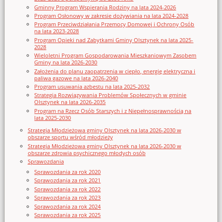
Gminny Program Wspierania Rodziny na lata 2024-2026
Program Osłonowy w zakresie dożywiania na lata 2024-2028
Program Przeciwdziałania Przemocy Domowej i Ochrony Osób
na lata 2023-2028
Program Opieki nad Zabytkami Gminy Olsztynek na lata 2025-
2028
Wieloletni Program Gospodarowania Mieszkaniowym Zasobem
Gminy na lata 2026-2030
Założenia do planu zaopatrzenia w ciepło, energię elektryczna i
paliwa gazowe na lata 2026-2040
Program usuwania azbestu na lata 2025-2032
Strategia Rozwiązywania Problemów Społecznych w gminie
Olsztynek na lata 2026-2035
Program na Rzecz Osób Starszych i z Niepełnosprawnością na
lata 2025-2030
Strategia Młodzieżowa gminy Olsztynek na lata 2026-2030 w
obszarze sportu wśród młodzieży
Strategia Młodzieżowa gminy Olsztynek na lata 2026-2030 w
obszarze zdrowia psychicznego młodych osób
Sprawozdania
Sprawozdania za rok 2020
Sprawozdania za rok 2021
Sprawozdania za rok 2022
Sprawozdania za rok 2023
Sprawozdania za rok 2024
Sprawozdania za rok 2025