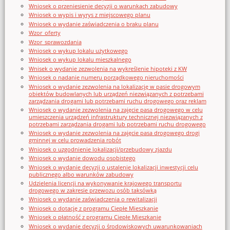
Wniosek o przeniesienie decyzji o warunkach zabudowy
Wniosek o wypis i wyrys z miejscowego planu
Wniosek o wydanie zaświadczenia o braku planu
Wzor_oferty
Wzor_sprawozdania
Wniosek o wykup lokalu użytkowego
Wniosek o wykup lokalu mieszkalnego
Wnisek o wydanie zezwolenia na wykreślenie hipoteki z KW
Wniosek o nadanie numeru porządkowego nieruchomości
Wniosek o wydanie zezwolenia na lokalizację w pasie drogowym
obiektów budowlanych lub urządzeń niezwiązanych z potrzebami
zarządzania drogami lub potrzebami ruchu drogowego oraz reklam
Wniosek o wydanie zezwolenia na zajęcie pasa drogowego w celu
umieszczenia urządzeń infrastruktury technicznej niezwiązanych z
potrzebami zarządzania drogami lub potrzebami ruchu drogowego
Wniosek o wydanie zezwolenia na zajęcie pasa drogowego drogi
gminnej w celu prowadzenia robót
Wniosek o uzgodnienie lokalizacji/przebudowy zjazdu
Wniosek o wydanie dowodu osobistego
Wniosek o wydanie decyzji o ustalenie lokalizacji inwestycji celu
publicznego albo warunków zabudowy
Udzielenia licencji na wykonywanie krajowego transportu
drogowego w zakresie przewozu osób taksówką
Wniosek o wydanie zaświadczenia o rewitalizacji
Wniosek o dotację z programu Ciepłe Mieszkanie
Wniosek o płatność z programu Ciepłe Mieszkanie
Wniosek o wydanie decyzji o środowiskowych uwarunkowaniach