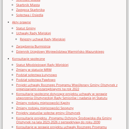
Skarbnik Miasta
Zastępca Skarbnika
Sołectwa i Osiedla
Akty prawne
Statut Gminy
Uchwały Rady Miejskiej
Rejestry uchwał Rady Miejskiej
Zarządzenia Burmistrza
Dziennik Urzędowy Województwa Warmińsko-Mazurskiego
Konsultacje społeczne
Statut Młodzieżowej Rady Miejskiej
Zmiany w statucie MRM
Podział sołectwa Łutynowo
Podział sołectwa Pawłowo
Projekt uchwały Rocznego Programu Współpracy Gminy Olsztynek z
organizacjami pozarządowymi na rok 2022
Konsultacje społeczne dotyczące projektu uchwały w sprawie
utworzenia Olsztyneckiej Rady Seniorów i nadania jej Statutu
Zmiany rodzaju miejscowości Kąpity
Zmiany rodzaju miejscowości Spoguny
Projekty statutów sołectw gminy Olsztynek
Konsultacje projektu „Programu Ochrony Środowiska dla Gminy
Olsztynek na lata 2023-2026 z perspektywą do roku 2030
Konsultacje w sprawie projektu uchwały Rocznego Programu