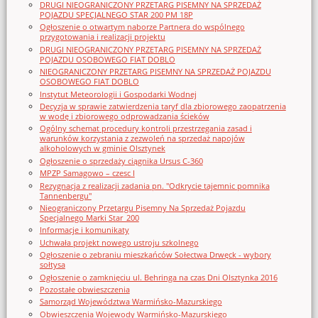
DRUGI NIEOGRANICZONY PRZETARG PISEMNY NA SPRZEDAŻ
POJAZDU SPECJALNEGO STAR 200 PM 18P
Ogłoszenie o otwartym naborze Partnera do wspólnego
przygotowania i realizacji projektu
DRUGI NIEOGRANICZONY PRZETARG PISEMNY NA SPRZEDAŻ
POJAZDU OSOBOWEGO FIAT DOBLO
NIEOGRANICZONY PRZETARG PISEMNY NA SPRZEDAŻ POJAZDU
OSOBOWEGO FIAT DOBLO
Instytut Meteorologii i Gospodarki Wodnej
Decyzja w sprawie zatwierdzenia taryf dla zbiorowego zaopatrzenia
w wodę i zbiorowego odprowadzania ścieków
Ogólny schemat procedury kontroli przestrzegania zasad i
warunków korzystania z zezwoleń na sprzedaż napojów
alkoholowych w gminie Olsztynek
Ogłoszenie o sprzedaży ciągnika Ursus C-360
MPZP Samagowo – czesc I
Rezygnacja z realizacji zadania pn. "Odkrycie tajemnic pomnika
Tannenbergu"
Nieograniczony Przetargu Pisemny Na Sprzedaż Pojazdu
Specjalnego Marki Star_200
Informacje i komunikaty
Uchwała projekt nowego ustroju szkolnego
Ogłoszenie o zebraniu mieszkańców Sołectwa Drwęck - wybory
sołtysa
Ogłoszenie o zamknięciu ul. Behringa na czas Dni Olsztynka 2016
Pozostałe obwieszczenia
Samorząd Województwa Warmińsko-Mazurskiego
Obwieszczenia Wojewody Warmińsko-Mazurskiego