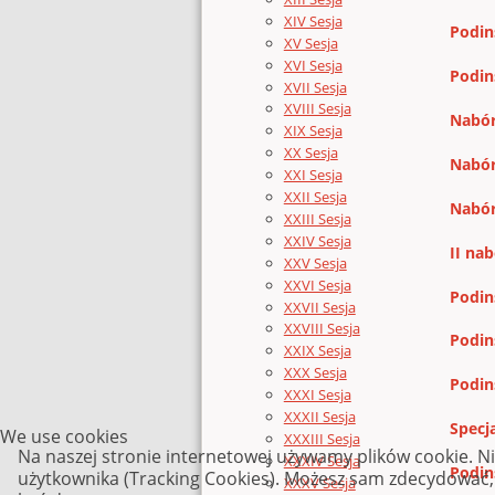
XIV Sesja
Podin
XV Sesja
XVI Sesja
Podin
XVII Sesja
XVIII Sesja
Nabór
XIX Sesja
XX Sesja
Nabór
XXI Sesja
XXII Sesja
Nabór
XXIII Sesja
XXIV Sesja
II na
XXV Sesja
XXVI Sesja
Podin
XXVII Sesja
XXVIII Sesja
Podin
XXIX Sesja
XXX Sesja
Podin
XXXI Sesja
XXXII Sesja
Specj
We use cookies
XXXIII Sesja
Na naszej stronie internetowej używamy plików cookie. N
XXXIV Sesja
Podin
użytkownika (Tracking Cookies). Możesz sam zdecydować, c
XXXV Sesja