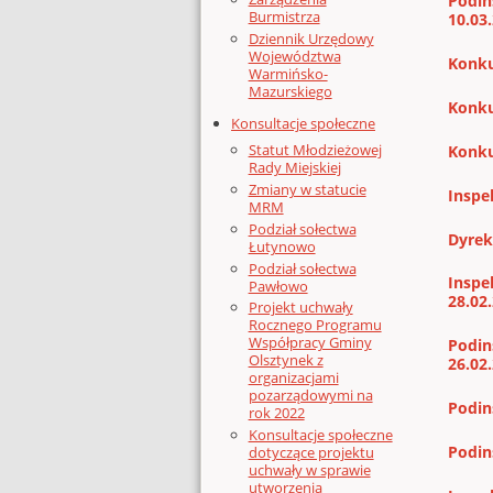
Podin
Burmistrza
10.03.
Dziennik Urzędowy
Województwa
Konku
Warmińsko-
Mazurskiego
Konku
Konsultacje społeczne
Statut Młodzieżowej
Konku
Rady Miejskiej
Zmiany w statucie
Inspe
MRM
Podział sołectwa
Dyrek
Łutynowo
Podział sołectwa
Inspe
Pawłowo
28.02.
Projekt uchwały
Rocznego Programu
Współpracy Gminy
Podin
Olsztynek z
26.02
organizacjami
pozarządowymi na
Podin
rok 2022
Konsultacje społeczne
Podin
dotyczące projektu
uchwały w sprawie
utworzenia