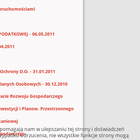
Nieruchomościami
PODATKOWEJ - 06.05.2011
04.2011
 Ochrony D.O. - 31.01.2011
 Danych Osobowych - 30.12.2010
racie Rozwoju Gospodarczego
westycji i Planow. Przestrzennego
kaniowej
e pomagają nam w ulepszaniu tej strony i doświadczeń
spodarczego.
rzypadku odrzucenia, nie wszystkie funkcje strony mogą