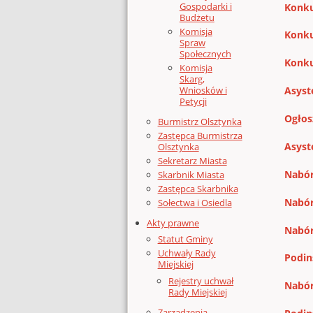
Gospodarki i
Konku
Budżetu
Komisja
Konku
Spraw
Społecznych
Konku
Komisja
Skarg,
Asyst
Wniosków i
Petycji
Ogłos
Burmistrz Olsztynka
Zastępca Burmistrza
Asyst
Olsztynka
Sekretarz Miasta
Nabór
Skarbnik Miasta
Zastępca Skarbnika
Nabór
Sołectwa i Osiedla
Akty prawne
Nabór
Statut Gminy
Uchwały Rady
Podin
Miejskiej
Rejestry uchwał
Nabór
Rady Miejskiej
Zarządzenia