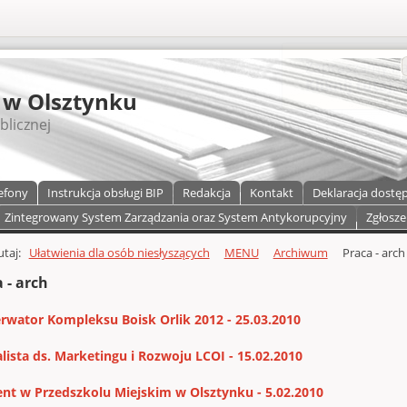
S
 w Olsztynku
blicznej
efony
Instrukcja obsługi BIP
Redakcja
Kontakt
Deklaracja dostę
Zintegrowany System Zarządzania oraz System Antykorupcyjny
Zgłosze
a)
zawartości
tutaj:
Ułatwienia dla osób niesłyszących
MENU
Archiwum
Praca - arch
 - arch
rwator Kompleksu Boisk Orlik 2012 - 25.03.2010
alista ds. Marketingu i Rozwoju LCOI - 15.02.2010
ent w Przedszkolu Miejskim w Olsztynku - 5.02.2010