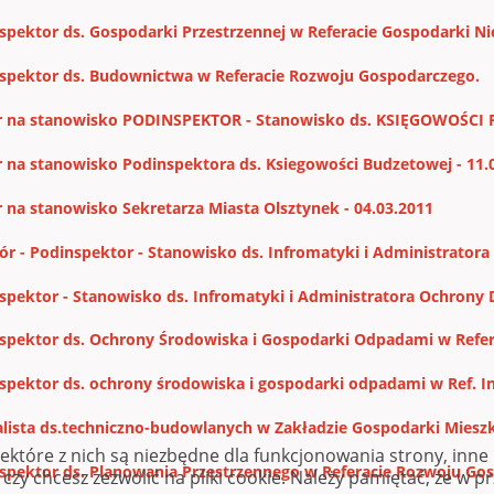
spektor ds. Gospodarki Przestrzennej w Referacie Gospodarki 
spektor ds. Budownictwa w Referacie Rozwoju Gospodarczego.
 na stanowisko PODINSPEKTOR - Stanowisko ds. KSIĘGOWOŚCI 
 na stanowisko Podinspektora ds. Ksiegowości Budzetowej - 11.
 na stanowisko Sekretarza Miasta Olsztynek - 04.03.2011
bór - Podinspektor - Stanowisko ds. Infromatyki i Administratora
spektor - Stanowisko ds. Infromatyki i Administratora Ochrony
spektor ds. Ochrony Środowiska i Gospodarki Odpadami w Refe
spektor ds. ochrony środowiska i gospodarki odpadami w Ref. In
alista ds.techniczno-budowlanych w Zakładzie Gospodarki Miesz
iektóre z nich są niezbędne dla funkcjonowania strony, inn
spektor ds. Planowania Przestrzennego w Referacie Rozwoju Go
zy chcesz zezwolić na pliki cookie. Należy pamiętać, że w p