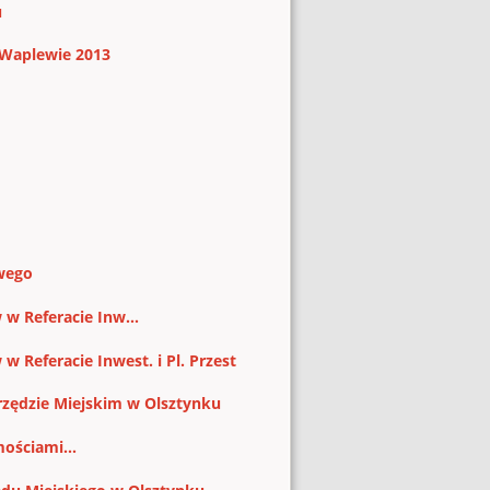
u
 Waplewie 2013
owego
w Referacie Inw...
 Referacie Inwest. i Pl. Przest
rzędzie Miejskim w Olsztynku
ościami...