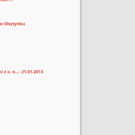
 w Olsztynku
 o. o...- 21.01.2013