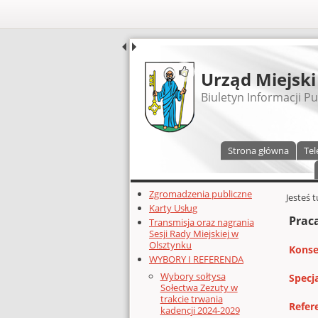
UDOSTĘPNIJ
Urząd Miejski
Biuletyn Informacji Pu
Menu główne
Strona główna
Tel
Dodatkowe zasoby (lewa kolumn
Zgromadzenia publiczne
Głównej 
Jesteś 
Karty Usług
Praca
Transmisja oraz nagrania
Sesji Rady Miejskiej w
Olsztynku
Konse
WYBORY I REFERENDA
Wybory sołtysa
Specj
Sołectwa Zezuty w
trakcie trwania
Refer
kadencji 2024-2029