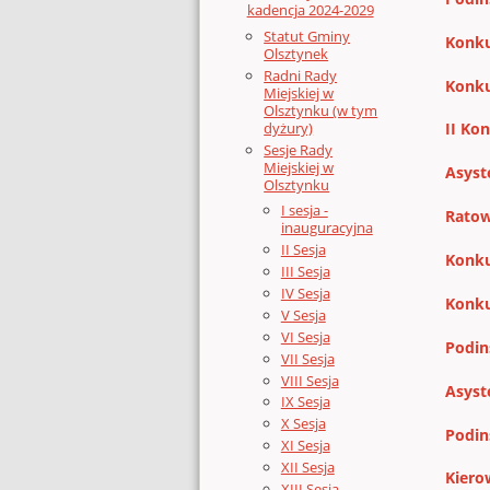
kadencja 2024-2029
Statut Gminy
Konku
Olsztynek
Radni Rady
Konku
Miejskiej w
Olsztynku (w tym
dyżury)
II Ko
Sesje Rady
Miejskiej w
Asyst
Olsztynku
I sesja -
Ratow
inauguracyjna
II Sesja
Konku
III Sesja
IV Sesja
Konku
V Sesja
VI Sesja
Podins
VII Sesja
VIII Sesja
Asyst
IX Sesja
X Sesja
Podin
XI Sesja
XII Sesja
Kiero
XIII Sesja