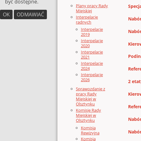
być dostępne.
Plany pracy Rady
Specj
Miejskiej
OK
ODMAWIAĆ
Interpelacje
Nabór
radnych
Interpelacje
Nabór
2019
Interpelacje
Kiero
2020
Interpelacje
Podin
2021
Interpelacje
2024
Refer
Interpelacje
2026
2 eta
Sprawozdanie z
pracy Rady
Kiero
Miejskiej w
Olsztynku
Refer
Komisje Rady
Miejskiej w
Nabór
Olsztynku
Komisja
Nabór
Rewizyjna
Komisja