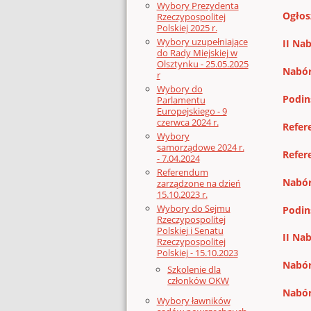
Wybory Prezydenta
Ogłos
Rzeczypospolitej
Polskiej 2025 r.
Wybory uzupełniające
II Na
do Rady Miejskiej w
Olsztynku - 25.05.2025
Nabór
r
Wybory do
Podin
Parlamentu
Europejskiego - 9
czerwca 2024 r.
Refer
Wybory
samorządowe 2024 r.
Refer
- 7.04.2024
Referendum
Nabór
zarządzone na dzień
15.10.2023 r.
Wybory do Sejmu
Podin
Rzeczypospolitej
Polskiej i Senatu
II Na
Rzeczypospolitej
Polskiej - 15.10.2023
Nabór
Szkolenie dla
członków OKW
Nabór
Wybory ławników