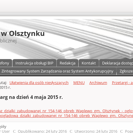
S
 w Olsztynku
blicznej
efony
Instrukcja obsługi BIP
Redakcja
Kontakt
Deklaracja dostę
Zintegrowany System Zarządzania oraz System Antykorupcyjny
Zgłosze
a)
zawartości
tutaj:
Ułatwienia dla osób niesłyszących
MENU
Archiwum
Przetargi - 
2015 r.
arg na dzień 4 maja 2015 r.
az_dzialki_zabudowanej_nr_154-146_obreb_Waplewo_gm._Olsztynek_-_oglos
ogladowa_dzialki_zabudowanej_nr_154-146_obreb_Waplewo_gm._Olsztyne
góły
r User
Opublikowano: 24 luty 2016
Utworzono: 24 luty 2016
Popr