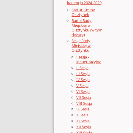
kadencja 2024-2029
Statut Gminy
Olsztynek
Radni Rady
Miejskiej w
Olsztynku (w tym
dyżury)
Sesje Rady
Miejskiej w
Olsztynku
I sesja -
inauguracyjna
II Sesja
III Sesja
IV Sesja
V Sesja
VI Sesja
VII Sesja
VIII Sesja
IX Sesja
X Sesja
XI Sesja
XII Sesja
XIII Sesja