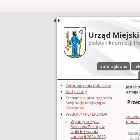
UDOSTĘPNIJ
Urząd Miejski
Biuletyn Informacji Pu
Menu główne
Strona główna
Tel
Dodatkowe zasoby (lewa kolumn
Zgromadzenia publiczne
Głównej 
Jesteś 
Karty Usług
4 maja 
Transmisja oraz nagrania
Przet
Sesji Rady Miejskiej w
Olsztynku
WYBORY I REFERENDA
sprzed
mapa_p
Wybory sołtysa
Sołectwa Zezuty w
trakcie trwania
Szcze
kadencji 2024-2029
Supe