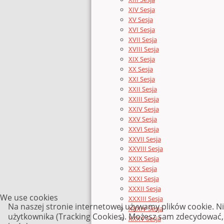
XIV Sesja
XV Sesja
XVI Sesja
XVII Sesja
XVIII Sesja
XIX Sesja
XX Sesja
XXI Sesja
XXII Sesja
XXIII Sesja
XXIV Sesja
XXV Sesja
XXVI Sesja
XXVII Sesja
XXVIII Sesja
XXIX Sesja
XXX Sesja
XXXI Sesja
XXXII Sesja
We use cookies
XXXIII Sesja
Na naszej stronie internetowej używamy plików cookie. N
XXXIV Sesja
użytkownika (Tracking Cookies). Możesz sam zdecydować, c
XXXV Sesja