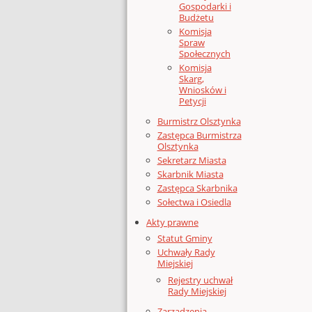
Gospodarki i
Budżetu
Komisja
Spraw
Społecznych
Komisja
Skarg,
Wniosków i
Petycji
Burmistrz Olsztynka
Zastępca Burmistrza
Olsztynka
Sekretarz Miasta
Skarbnik Miasta
Zastępca Skarbnika
Sołectwa i Osiedla
Akty prawne
Statut Gminy
Uchwały Rady
Miejskiej
Rejestry uchwał
Rady Miejskiej
Zarządzenia