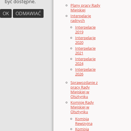
być dostępne.
Plany pracy Rady
Miejskiej
OK
ODMAWIAĆ
Interpelacje
radnych
Interpelacje
2019
Interpelacje
2020
Interpelacje
2021
Interpelacje
2024
Interpelacje
2026
Sprawozdanie z
pracy Rady
Miejskiej w
Olsztynku
Komisje Rady
Miejskiej w
Olsztynku
Komisja
Rewizyjna
Komisja