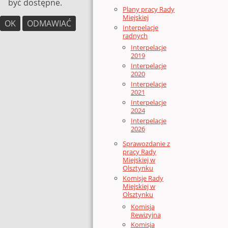
być dostępne.
Plany pracy Rady
Miejskiej
OK
ODMAWIAĆ
Interpelacje
radnych
Interpelacje
2019
Interpelacje
2020
Interpelacje
2021
Interpelacje
2024
Interpelacje
2026
Sprawozdanie z
pracy Rady
Miejskiej w
Olsztynku
Komisje Rady
Miejskiej w
Olsztynku
Komisja
Rewizyjna
Komisja