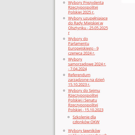
Wybory Prezydenta
Rzeczypospolitej
Polskiej 2025 r.
Wybory uzupełniające
do Rady Miejskiej w
Olsztynku - 25.05.2025
r
Wybory do
Parlamentu
Europejskiego - 9
czerwca 2024 r.
Wybory
samorządowe 2024 r.
- 7.04.2024
Referendum
zarządzone na dzień
15.10.2023 r.
Wybory do Sejmu
Rzeczypospolitej
Polskiej i Senatu
Rzeczypospolitej
Polskiej - 15.10.2023
Szkolenie dla
członków OKW
Wybory ławników