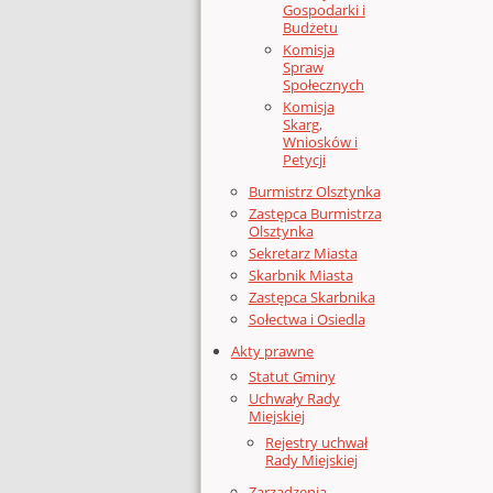
Gospodarki i
Budżetu
Komisja
Spraw
Społecznych
Komisja
Skarg,
Wniosków i
Petycji
Burmistrz Olsztynka
Zastępca Burmistrza
Olsztynka
Sekretarz Miasta
Skarbnik Miasta
Zastępca Skarbnika
Sołectwa i Osiedla
Akty prawne
Statut Gminy
Uchwały Rady
Miejskiej
Rejestry uchwał
Rady Miejskiej
Zarządzenia