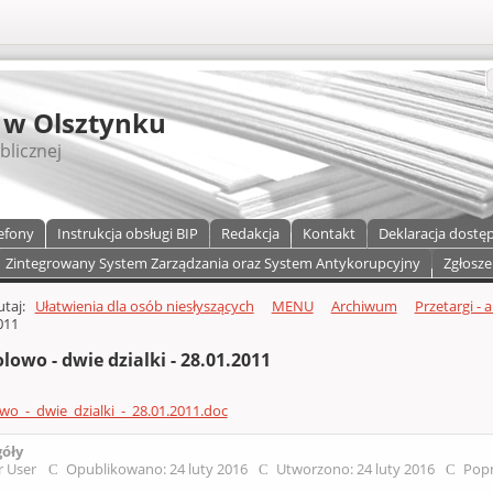
S
 w Olsztynku
blicznej
efony
Instrukcja obsługi BIP
Redakcja
Kontakt
Deklaracja dostę
Zintegrowany System Zarządzania oraz System Antykorupcyjny
Zgłosze
a)
zawartości
tutaj:
Ułatwienia dla osób niesłyszących
MENU
Archiwum
Przetargi - 
011
lowo - dwie dzialki - 28.01.2011
wo_-_dwie_dzialki_-_28.01.2011.doc
góły
r User
Opublikowano: 24 luty 2016
Utworzono: 24 luty 2016
Popr