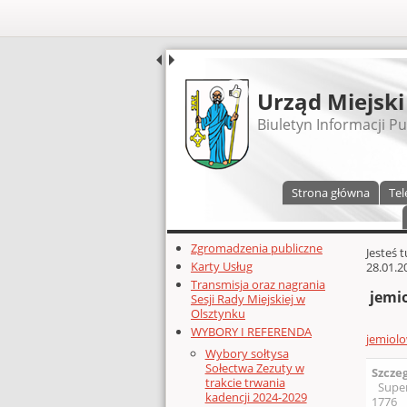
UDOSTĘPNIJ
Urząd Miejski
Biuletyn Informacji Pu
Menu główne
Strona główna
Tel
Dodatkowe zasoby (lewa kolumn
Zgromadzenia publiczne
Głównej 
Jesteś 
Karty Usług
28.01.2
Transmisja oraz nagrania
jemio
Sesji Rady Miejskiej w
Olsztynku
WYBORY I REFERENDA
jemiolo
Wybory sołtysa
Sołectwa Zezuty w
Szcze
trakcie trwania
Supe
kadencji 2024-2029
1776