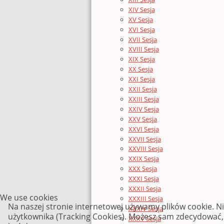
XIV Sesja
XV Sesja
XVI Sesja
XVII Sesja
XVIII Sesja
XIX Sesja
XX Sesja
XXI Sesja
XXII Sesja
XXIII Sesja
XXIV Sesja
XXV Sesja
XXVI Sesja
XXVII Sesja
XXVIII Sesja
XXIX Sesja
XXX Sesja
XXXI Sesja
XXXII Sesja
We use cookies
XXXIII Sesja
Na naszej stronie internetowej używamy plików cookie. N
XXXIV Sesja
użytkownika (Tracking Cookies). Możesz sam zdecydować, c
XXXV Sesja