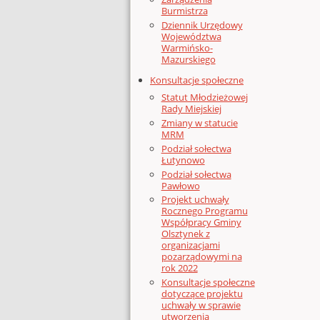
Burmistrza
Dziennik Urzędowy
Województwa
Warmińsko-
Mazurskiego
Konsultacje społeczne
Statut Młodzieżowej
Rady Miejskiej
Zmiany w statucie
MRM
Podział sołectwa
Łutynowo
Podział sołectwa
Pawłowo
Projekt uchwały
Rocznego Programu
Współpracy Gminy
Olsztynek z
organizacjami
pozarządowymi na
rok 2022
Konsultacje społeczne
dotyczące projektu
uchwały w sprawie
utworzenia