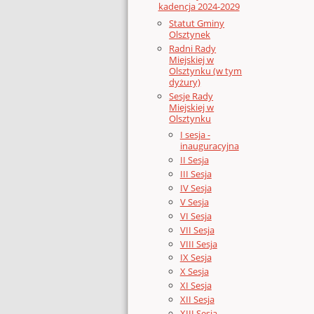
kadencja 2024-2029
Statut Gminy
Olsztynek
Radni Rady
Miejskiej w
Olsztynku (w tym
dyżury)
Sesje Rady
Miejskiej w
Olsztynku
I sesja -
inauguracyjna
II Sesja
III Sesja
IV Sesja
V Sesja
VI Sesja
VII Sesja
VIII Sesja
IX Sesja
X Sesja
XI Sesja
XII Sesja
XIII Sesja