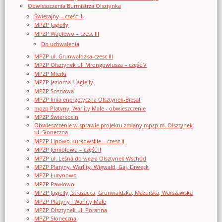
Obwieszczenia Burmistrza Olsztynka
Świętajny – część III
MPZP Jagiełły
MPZP Waplewo – czesc III
Do uchwalenia
MPZP ul. Grunwaldzka-czesc III
MPZP Olsztynek ul. Mrongowiusza – część V
MPZP Mierki
MPZP Jeziorna i Jagielly
MPZP Sosnowa
MPZP linia energetyczna Olsztynek-Biesal
mpzp Platyny, Warlity Małe - obwieszczenie
MPZP Świerkocin
Obwieszczenie w sprawie projektu zmiany mpzp m. Olsztynek
ul. Słoneczna
MPZP Lipowo Kurkowskie – czesc II
MPZP Jemiołowo – część II
MPZP ul. Leśna do węzła Olsztynek Wschód
MPZP Platyny, Warlity, Wigwałd, Gaj, Drwęck
MPZP Łutynowo
MPZP Pawłowo
MPZP Jagielly, Strazacka, Grunwaldzka, Mazurska, Warszawska
MPZP Platyny i Warlity Małe
MPZP Olsztynek ul. Poranna
MPZP Słoneczna