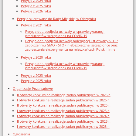
Petycje z 2024 roku
Petycje z 2025 roku
Petycje z 2026 roku
Petycje skierowane do Rady Miejskiej w Olsztynku
Petycje z 2021 roku
Petycja dot. podjęcia uchwały w sprawie gwarancji
producentów szczepionek na COVID-19
Petycja dot. podjęcia uchwały poierającej list otwarty STOP
zabójczenmu GMO - STOP niebezpiecznej szczepionce oraz
zaprzestania eksperymentu na mieszkańcach Polski i inne
Petycje z 2020 roku
Petycja dot. podjęcia uchwały w sprawie gwarancji
producentów szczepionek na COVID-19
Petycje z 2023 roku
Petycje z 2025 roku
Organizacje Pozarządowe
II otwarty konkurs na realizację zadań publicznych w 2026 r.
I otwarty konkurs na realizację zadań publicznych w 2026 r.
II otwarty konkurs na realizację zadań publicznych w 2025 r.
I otwarty konkurs na realizację zadań publicznych w 2025 r.
I otwarty konkurs na realizację zadań publicznych w 2024 r.
II otwarty konkurs na realizację zadań publicznych w 2023 r.
I otwarty konkurs na realizację zadań publicznych w 2023 r.
Ogłoszenia