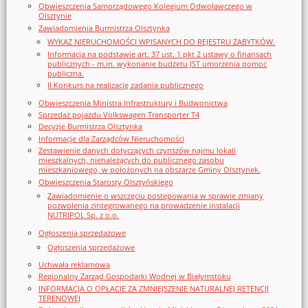
Obwieszczenia Samorządowego Kolegium Odwoławczego w
Olsztynie
Zawiadomienia Burmistrza Olsztynka
WYKAZ NIERUCHOMOŚCI WPISANYCH DO REJESTRU ZABYTKÓW.
Informacja na podstawie art. 37 ust. 1 pkt 2 ustawy o finansach
publicznych - m.in. wykonanie budżetu JST umorzenia pomoc
publiczna.
II Konkurs na realizację zadania publicznego
Obwieszczenia Ministra Infrastruktury i Budwonictwa
Sprzedaż pojazdu Volkswagen Transporter T4
Decyzje Burmistrza Olsztynka
Informacje dla Zarządców Nieruchomości
Zestawienie danych dotyczących czynszów najmu lokali
mieszkalnych, nienależących do publicznego zasobu
mieszkaniowego, w położonych na obszarze Gminy Olsztynek.
Obwieszczenia Starosty Olsztyńskiego
Zawiadomienie o wszczęciu postępowania w sprawie zmiany
pozwolenia zintegrowanego na prowadzenie instalacji
NUTRIPOL Sp. z o.o.
Ogłoszenia sprzedażowe
Ogłoszenia sprzedażowe
Uchwała reklamowa
Regionalny Zarząd Gospodarki Wodnej w Białymstoku
INFORMACJA O OPŁACIE ZA ZMNIEJSZENIE NATURALNEJ RETENCJI
TERENOWEJ