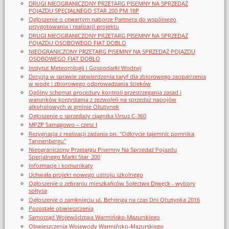
DRUGI NIEOGRANICZONY PRZETARG PISEMNY NA SPRZEDAŻ
POJAZDU SPECJALNEGO STAR 200 PM 18P
Ogłoszenie o otwartym naborze Partnera do wspólnego
przygotowania i realizacji projektu
DRUGI NIEOGRANICZONY PRZETARG PISEMNY NA SPRZEDAŻ
POJAZDU OSOBOWEGO FIAT DOBLO
NIEOGRANICZONY PRZETARG PISEMNY NA SPRZEDAŻ POJAZDU
OSOBOWEGO FIAT DOBLO
Instytut Meteorologii i Gospodarki Wodnej
Decyzja w sprawie zatwierdzenia taryf dla zbiorowego zaopatrzenia
w wodę i zbiorowego odprowadzania ścieków
Ogólny schemat procedury kontroli przestrzegania zasad i
warunków korzystania z zezwoleń na sprzedaż napojów
alkoholowych w gminie Olsztynek
Ogłoszenie o sprzedaży ciągnika Ursus C-360
MPZP Samagowo – czesc I
Rezygnacja z realizacji zadania pn. "Odkrycie tajemnic pomnika
Tannenbergu"
Nieograniczony Przetargu Pisemny Na Sprzedaż Pojazdu
Specjalnego Marki Star_200
Informacje i komunikaty
Uchwała projekt nowego ustroju szkolnego
Ogłoszenie o zebraniu mieszkańców Sołectwa Drwęck - wybory
sołtysa
Ogłoszenie o zamknięciu ul. Behringa na czas Dni Olsztynka 2016
Pozostałe obwieszczenia
Samorząd Województwa Warmińsko-Mazurskiego
Obwieszczenia Wojewody Warmińsko-Mazurskiego