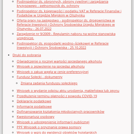
Podinspektor ds. obronnych, obrony cywilnej i zarządzania
kryzysowego - pełnomocnik ds. ochrony
Podinspektor ds. księgowości i podatku VAT w Referacie Finansów i
Podatków w Urzędzie Miejskim w Olsztynku
Oferta pracy na zastępstwo - podinspektor ds. drogownictwa w
Referacie Inwestycji i Ochrony Środowiska Urzędu Miejskiego w
Olsztynku - 26.07.2022
Zarządzenie nr 9/2009 - Regulamin naboru na wolne stanowiska
urzędnicze.
Podinspektor ds. gospodarki wodno–ściekowej w Referacie
Inwestycji i Ochrony Środowiska - 25.10.2022
Druki do pobrania
Oświadczenie o rocznej wartości sprzedanego alkoholu
Wniosek o zezwolenie na sprzedaz alkoholu
Wniosek o zakup węgla w cenie preferencyjnej
Fundusz Sołecki - dokumenty
Zmiana zadania funduszu sołeckiego
Wniosek o wydanie odpisu aktu urodzenia, małżeństwa lub zgonu
Przedłużenie terminu płatności z powodu COVID-19
Deklaracje podatkowe
Informacje podatkowe
Dofinansowanie kształcenia młodocianych pracowników
Kwestonariusz osobowy
Wniosek o udostępnienie informacji publicznej
PPF Wniosek o przyznanie prawa pomocy
Wniosek o wpis do ewidencji obiektów hotelarskich