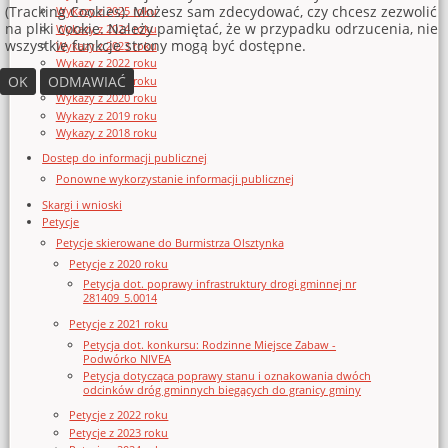
(Tracking Cookies). Możesz sam zdecydować, czy chcesz zezwolić
Wykazy z 2025 roku
na pliki cookie. Należy pamiętać, że w przypadku odrzucenia, nie
Wykazy z 2024 roku
wszystkie funkcje strony mogą być dostępne.
Wykazy z 2023 roku
Wykazy z 2022 roku
OK
ODMAWIAĆ
Wykazy z 2021 roku
Wykazy z 2020 roku
Wykazy z 2019 roku
Wykazy z 2018 roku
Dostęp do informacji publicznej
Ponowne wykorzystanie informacji publicznej
Skargi i wnioski
Petycje
Petycje skierowane do Burmistrza Olsztynka
Petycje z 2020 roku
Petycja dot. poprawy infrastruktury drogi gminnej nr
281409_5.0014
Petycje z 2021 roku
Petycja dot. konkursu: Rodzinne Miejsce Zabaw -
Podwórko NIVEA
Petycja dotycząca poprawy stanu i oznakowania dwóch
odcinków dróg gminnych biegących do granicy gminy
Petycje z 2022 roku
Petycje z 2023 roku