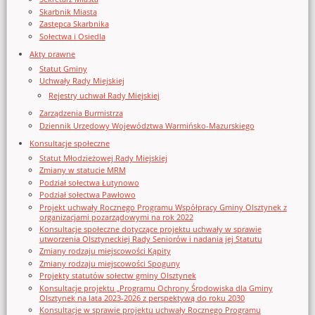
Skarbnik Miasta
Zastępca Skarbnika
Sołectwa i Osiedla
Akty prawne
Statut Gminy
Uchwały Rady Miejskiej
Rejestry uchwał Rady Miejskiej
Zarządzenia Burmistrza
Dziennik Urzędowy Województwa Warmińsko-Mazurskiego
Konsultacje społeczne
Statut Młodzieżowej Rady Miejskiej
Zmiany w statucie MRM
Podział sołectwa Łutynowo
Podział sołectwa Pawłowo
Projekt uchwały Rocznego Programu Współpracy Gminy Olsztynek z
organizacjami pozarządowymi na rok 2022
Konsultacje społeczne dotyczące projektu uchwały w sprawie
utworzenia Olsztyneckiej Rady Seniorów i nadania jej Statutu
Zmiany rodzaju miejscowości Kąpity
Zmiany rodzaju miejscowości Spoguny
Projekty statutów sołectw gminy Olsztynek
Konsultacje projektu „Programu Ochrony Środowiska dla Gminy
Olsztynek na lata 2023-2026 z perspektywą do roku 2030
Konsultacje w sprawie projektu uchwały Rocznego Programu