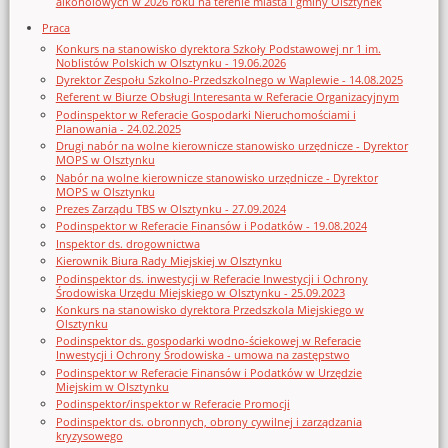
alkoholowych w 2026 roku na terenie miasta i gminy Olsztynek
Praca
Konkurs na stanowisko dyrektora Szkoły Podstawowej nr 1 im.
Noblistów Polskich w Olsztynku - 19.06.2026
Dyrektor Zespołu Szkolno-Przedszkolnego w Waplewie - 14.08.2025
Referent w Biurze Obsługi Interesanta w Referacie Organizacyjnym
Podinspektor w Referacie Gospodarki Nieruchomościami i
Planowania - 24.02.2025
Drugi nabór na wolne kierownicze stanowisko urzędnicze - Dyrektor
MOPS w Olsztynku
Nabór na wolne kierownicze stanowisko urzędnicze - Dyrektor
MOPS w Olsztynku
Prezes Zarządu TBS w Olsztynku - 27.09.2024
Podinspektor w Referacie Finansów i Podatków - 19.08.2024
Inspektor ds. drogownictwa
Kierownik Biura Rady Miejskiej w Olsztynku
Podinspektor ds. inwestycji w Referacie Inwestycji i Ochrony
Środowiska Urzędu Miejskiego w Olsztynku - 25.09.2023
Konkurs na stanowisko dyrektora Przedszkola Miejskiego w
Olsztynku
Podinspektor ds. gospodarki wodno-ściekowej w Referacie
Inwestycji i Ochrony Środowiska - umowa na zastępstwo
Podinspektor w Referacie Finansów i Podatków w Urzędzie
Miejskim w Olsztynku
Podinspektor/inspektor w Referacie Promocji
Podinspektor ds. obronnych, obrony cywilnej i zarządzania
kryzysowego