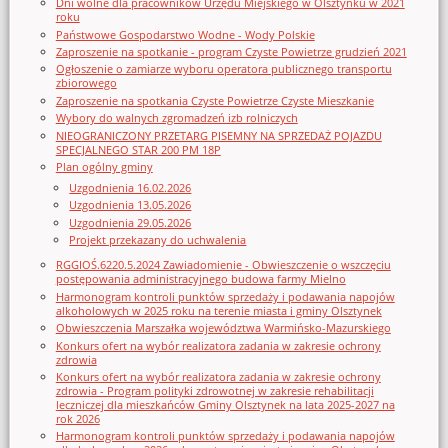
Dni wolne dla pracowników Urzędu Miejskiego w Olsztynku w 2021
roku
Państwowe Gospodarstwo Wodne - Wody Polskie
Zaproszenie na spotkanie - program Czyste Powietrze grudzień 2021
Ogłoszenie o zamiarze wyboru operatora publicznego transportu
zbiorowego
Zaproszenie na spotkania Czyste Powietrze Czyste Mieszkanie
Wybory do walnych zgromadzeń izb rolniczych
NIEOGRANICZONY PRZETARG PISEMNY NA SPRZEDAŻ POJAZDU
SPECJALNEGO STAR 200 PM 18P
Plan ogólny gminy
Uzgodnienia 16.02.2026
Uzgodnienia 13.05.2026
Uzgodnienia 29.05.2026
Projekt przekazany do uchwalenia
RGGIOŚ.6220.5.2024 Zawiadomienie - Obwieszczenie o wszczęciu
postępowania administracyjnego budowa farmy Mielno
Harmonogram kontroli punktów sprzedaży i podawania napojów
alkoholowych w 2025 roku na terenie miasta i gminy Olsztynek
Obwieszczenia Marszałka województwa Warmińsko-Mazurskiego
Konkurs ofert na wybór realizatora zadania w zakresie ochrony
zdrowia
Konkurs ofert na wybór realizatora zadania w zakresie ochrony
zdrowia - Program polityki zdrowotnej w zakresie rehabilitacji
leczniczej dla mieszkańców Gminy Olsztynek na lata 2025-2027 na
rok 2026
Harmonogram kontroli punktów sprzedaży i podawania napojów