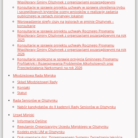
Współpracy Gminy Olsztynek z organizacjami pozarządowymi
Konsultacje w sprawie projektu uchwały w sprawie określenia trybu
i szczegółowych kryteriów oceny wniosków o realizację zadania
publicznego w ramach inicjatywy lokalnej
Wprowadzenie strefy ciszy na jeziorach w gminie Olsztynek –
konsultacje
Konsultacje w sprawie projektu uchwały Rocznego Programu
Współpracy Gminy Olsztynek z organizacjami pozarządowymi na rok
2025
Konsultacje w sprawie projektu uchwały Rocznego Programu
Współpracy Gminy Olsztynek z organizacjami pozarządowymi na rok
2026
Konsultacje społeczne w sprawie przyjęcia Gminnego Programu
Profilaktyki i Rozwiązywania Problemów Alkoholowych oraz
Przeciwdziałania Narkomanii na rok 2026
Młodzieżowa Rada Miejska
Skład Młodzieżowej Rady
Kontakt
Statut
Rada Seniorów w Olsztynku
Nabór kandydatów do II kadencji Rady Seniorów w Olsztynku
Urząd Miejski
Informacje Ogólne
Regulamin Organizacyjny Urzedu Miejskiego w Olsztynku
Kodeks etyki UM w Olsztynku
Dokumentacja dot. Zintegrowanego Systemu Zarządzania Jakością