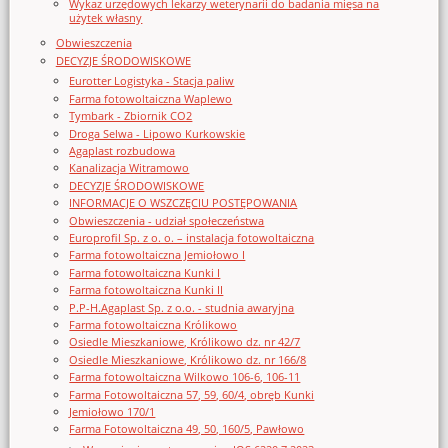
Wykaz urzędowych lekarzy weterynarii do badania mięsa na
użytek własny
Obwieszczenia
DECYZJE ŚRODOWISKOWE
Eurotter Logistyka - Stacja paliw
Farma fotowoltaiczna Waplewo
Tymbark - Zbiornik CO2
Droga Selwa - Lipowo Kurkowskie
Agaplast rozbudowa
Kanalizacja Witramowo
DECYZJE ŚRODOWISKOWE
INFORMACJE O WSZCZĘCIU POSTĘPOWANIA
Obwieszczenia - udział społeczeństwa
Europrofil Sp. z o. o. – instalacja fotowoltaiczna
Farma fotowoltaiczna Jemiołowo I
Farma fotowoltaiczna Kunki I
Farma fotowoltaiczna Kunki II
P.P-H.Agaplast Sp. z o.o. - studnia awaryjna
Farma fotowoltaiczna Królikowo
Osiedle Mieszkaniowe, Królikowo dz. nr 42/7
Osiedle Mieszkaniowe, Królikowo dz. nr 166/8
Farma fotowoltaiczna Wilkowo 106-6, 106-11
Farma Fotowoltaiczna 57, 59, 60/4, obręb Kunki
Jemiołowo 170/1
Farma Fotowoltaiczna 49, 50, 160/5, Pawłowo