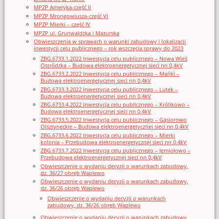
MPZP Ameryka-część II
MPZP Mrongowiusza-część VI
MPZP Mierki – część IV
MPZP ul. Grunwaldzka i Mazurska
Obwieszczenia w sprawach o warunki zabudowy i lokalizacji
inwestycji celu publicznego – rok wszczęcia sprawy do 2023
ZBG.6733.1.2022 Inwestycja celu publicznego – Nowa Wieś
Ostródzka – Budowa elektroenergetycznej sieci nn 0,4kV
ZBG.6733.2.2022 Inwestycja celu publicznego – Mańki –
Budowa elektroenergetycznej sieci nn 0,4kV
ZBG.6733.3.2022 Inwestycja celu publicznego – Lutek –
Budowa elektroenergetycznej sieci nn 0,4kV
ZBG.6733.4.2022 Inwestycja celu publicznego – Królikowo –
Budowa elektroenergetycznej sieci nn 0,4kV
ZBG.6733.5.2022 Inwestycja celu publicznego – Gąsiorowo
Olsztyneckie – Budowa elektroenergetycznej sieci nn 0,4kV
ZBG.6733.6.2022 Inwestycja celu publicznego – Mierki
kolonia – Przebudowa elektroenergetycznej sieci nn 0,4kV
ZBG.6733.7.2022 Inwestycja celu publicznego – Jemiołowo –
Przebudowa elektroenergetycznej sieci nn 0,4kV
Obwieszczenie o wydaniu decyzji o warunkach zabudowy,
dz. 36/27 obręb Waplewo
Obwieszczenie o wydaniu decyzji o warunkach zabudowy,
dz. 36/26 obręb Waplewo
Obwieszczenie o wydaniu decyzji o warunkach
zabudowy, dz. 36/26 obręb Waplewo
Obwieszczenie o wydaniu decyzji o warunkach zabudowy,