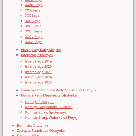
XXVIII Sesja
XXIX Sesja
XXX Sesja
XXXI Sesja
XXXII Sesja
XXXIII Sesja
XXXIV Sesja
XXXV Sesja
Plany pracy Rady Miejskiej
Interpelacje radnych
Interpelacje 2019
Interpelacje 2020
Interpelacje 2021
Interpelacje 2024
Interpelacje 2026
Sprawozdanie z pracy Rady Miejskiej w Olsztynku
Komisje Rady Miejskiej w Olsztynku
Komisja Rewizyjna
Komisja Gospodarki i Budżetu
Komisja Spraw Społecznych
Komisja Skarg, Wniosków i Petycji
Burmistrz Olsztynka
Zastępca Burmistrza Olsztynka
Sekretarz Miasta