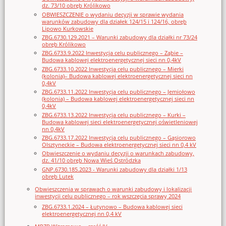
dz. 73/10 obręb Królikowo
OBWIESZCZENIE o wydaniu decyzji w sprawie wydania
warunków zabudowy dla działek 124/15 i 124/16, obręb
Lipowo Kurkowskie
ZBG.6730.129.2021 – Warunki zabudowy dla działki nr 73/24
obręb Królikowo
ZBG.6733.9.2022 Inwestycja celu publicznego – Ząbie –
Budowa kablowej elektroenergetycznej sieci nn 0,4kV
ZBG.6733.10.2022 Inwestycja celu publicznego – Mierki
(kolonia)– Budowa kablowej elektroenergetycznej sieci nn
0,4kV
ZBG.6733.11.2022 Inwestycja celu publicznego – Jemiołowo
(kolonia) – Budowa kablowej elektroenergetycznej sieci nn
0,4kV
ZBG.6733.13.2022 Inwestycja celu publicznego – Kurki –
Budowa kablowej sieci elektroenergetycznej oświetleniowej
nn 0,4kV
ZBG.6733.17.2022 Inwestycja celu publicznego – Gąsiorowo
Olsztyneckie – Budowa elektroenergetycznej sieci nn 0,4 kV
Obwieszczenie o wydaniu decyzji o warunkach zabudowy,
dz. 41/10 obręb Nowa Wieś Ostródzka
GNP.6730.185.2023 - Warunki zabudowy dla działki 1/13
obręb Lutek
Obwieszczenia w sprawach o warunki zabudowy i lokalizacji
inwestycji celu publicznego – rok wszczęcia sprawy 2024
ZBG.6733.1.2024 – Łutynowo – Budowa kablowej sieci
elektroenergetycznej nn 0,4 kV