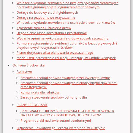
Wniosek o wydanie zezwolenia na przejazd pojazdów ciężarowych
po drodze gminnej objętej ograniczeniem tonażowym
Dotacje do budowy studni głębinowych
Dotacje na przydomowe oczyszczalnie
Wniosek o wydanie zezwolenia na usunięcie drzew lub krzewów
Zgłoszenie zamiaru usunięcia drzew
Uzgodnienie zasad korzystania z przystanków
Wydanie opinii na wykorzystanie dróg w sposób szczególny
Formularz zgłoszenia do ewidencji zbiorników bezodpływowych i
przydomowych oczyszczalni ścieków
Pismo dotyczące aktu planowania przestrzennego
modeLOWE przestrzenie edukacji i integracji w Gminie Olsztynek
Ochrona Środowiska
Rolnictwo
Szacowanie szkód spowodowanych przez zwierzęta łowne
Szacowanie szkód spowodowanych niekorzystnymi zjawiskami
atmosferycznymi
Komunikaty dla rolników
Zasady stosowania środków ochrony roślin
PLANY I PROGRAMY
„PROGRAM OCHRONY ŚRODOWISKA DLA GMINY OLSZTYNEK
NA LATA 2019-2022 Z PERSPEKTYWĄ DO ROKU 2026”
Program opieki nad zwierzętami bezdomnymi
Ogloszenie Powiatowego Lekarza Weterynarii w Olsztynie