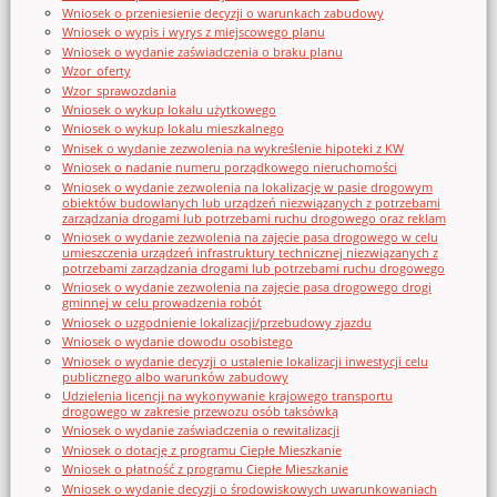
Wniosek o przeniesienie decyzji o warunkach zabudowy
Wniosek o wypis i wyrys z miejscowego planu
Wniosek o wydanie zaświadczenia o braku planu
Wzor_oferty
Wzor_sprawozdania
Wniosek o wykup lokalu użytkowego
Wniosek o wykup lokalu mieszkalnego
Wnisek o wydanie zezwolenia na wykreślenie hipoteki z KW
Wniosek o nadanie numeru porządkowego nieruchomości
Wniosek o wydanie zezwolenia na lokalizację w pasie drogowym
obiektów budowlanych lub urządzeń niezwiązanych z potrzebami
zarządzania drogami lub potrzebami ruchu drogowego oraz reklam
Wniosek o wydanie zezwolenia na zajęcie pasa drogowego w celu
umieszczenia urządzeń infrastruktury technicznej niezwiązanych z
potrzebami zarządzania drogami lub potrzebami ruchu drogowego
Wniosek o wydanie zezwolenia na zajęcie pasa drogowego drogi
gminnej w celu prowadzenia robót
Wniosek o uzgodnienie lokalizacji/przebudowy zjazdu
Wniosek o wydanie dowodu osobistego
Wniosek o wydanie decyzji o ustalenie lokalizacji inwestycji celu
publicznego albo warunków zabudowy
Udzielenia licencji na wykonywanie krajowego transportu
drogowego w zakresie przewozu osób taksówką
Wniosek o wydanie zaświadczenia o rewitalizacji
Wniosek o dotację z programu Ciepłe Mieszkanie
Wniosek o płatność z programu Ciepłe Mieszkanie
Wniosek o wydanie decyzji o środowiskowych uwarunkowaniach