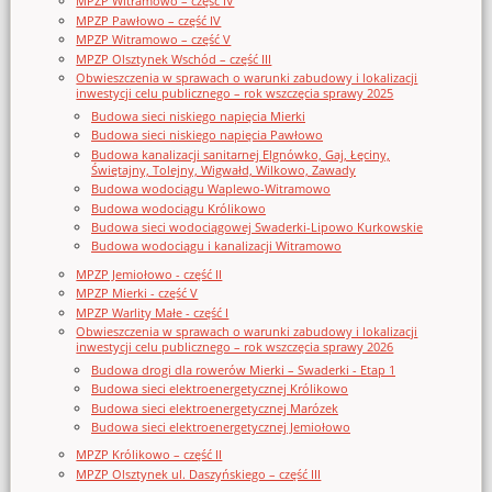
MPZP Witramowo – część IV
MPZP Pawłowo – część IV
MPZP Witramowo – część V
MPZP Olsztynek Wschód – część III
Obwieszczenia w sprawach o warunki zabudowy i lokalizacji
inwestycji celu publicznego – rok wszczęcia sprawy 2025
Budowa sieci niskiego napięcia Mierki
Budowa sieci niskiego napięcia Pawłowo
Budowa kanalizacji sanitarnej Elgnówko, Gaj, Łęciny,
Świętajny, Tolejny, Wigwałd, Wilkowo, Zawady
Budowa wodociągu Waplewo-Witramowo
Budowa wodociągu Królikowo
Budowa sieci wodociągowej Swaderki-Lipowo Kurkowskie
Budowa wodociągu i kanalizacji Witramowo
MPZP Jemiołowo - część II
MPZP Mierki - część V
MPZP Warlity Małe - część I
Obwieszczenia w sprawach o warunki zabudowy i lokalizacji
inwestycji celu publicznego – rok wszczęcia sprawy 2026
Budowa drogi dla rowerów Mierki – Swaderki - Etap 1
Budowa sieci elektroenergetycznej Królikowo
Budowa sieci elektroenergetycznej Marózek
Budowa sieci elektroenergetycznej Jemiołowo
MPZP Królikowo – część II
MPZP Olsztynek ul. Daszyńskiego – część III