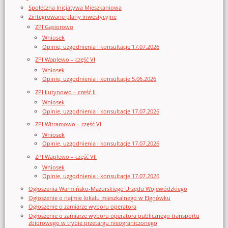
Społeczna Inicjatywa Mieszkaniowa
Zintegrowane plany inwestycyjne
ZPI Gąsiorowo
Wniosek
Opinie, uzgodnienia i konsultacje 17.07.2026
ZPI Waplewo – część VI
Wniosek
Opinie, uzgodnienia i konsultacje 5.06.2026
ZPI Łutynowo – część II
Wniosek
Opinie, uzgodnienia i konsultacje 17.07.2026
ZPI Witramowo – część VI
Wniosek
Opinie, uzgodnienia i konsultacje 17.07.2026
ZPI Waplewo – część VII
Wniosek
Opinie, uzgodnienia i konsultacje 17.07.2026
Ogłoszenia Warmińsko-Mazurskiego Urzędu Wojewódzkiego
Ogłoszenie o najmie lokalu mieszkalnego w Elgnówku
Ogłoszenie o zamiarze wyboru operatora
Ogłoszenie o zamiarze wyboru operatora publicznego transportu
zbiorowego w trybie przetargu nieograniczonego