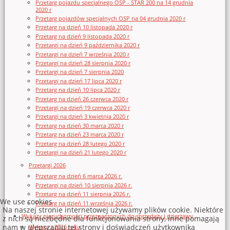
Przetarg pojazdu specjalnego OSP - STAR 200 na 14 grudnia
2020 r
Przetarg pojazdów specjalnych OSP na 04 grudnia 2020 r
Przetarg na dzień 10 listopada 2020 r
Przetarg na dzień 9 listopada 2020 r
Przetargi na dzień 9 października 2020 r
Przetargi na dzień 7 września 2020 r
Przetargi na dzień 28 sierpnia 2020 r
Przetargi na dzień 7 sierpnia 2020
Przetargi na dzień 17 lipca 2020 r
Przetarg na dzień 10 lipca 2020 r
Przetarg na dzień 26 czerwca 2020 r
Przetargi na dzień 19 czerwca 2020 r
Przetargi na dzień 3 kwietnia 2020 r
Przetarg na dzień 30 marca 2020 r
Przetarg na dzień 23 marca 2020 r
Przetarg na dzień 28 lutego 2020 r
Przetargi na dzień 21 lutego 2020 r
Przetargi 2026
Przetarg na dzień 6 marca 2026 r.
Przetargi na dzień 10 sierpnia 2026 r.
Przetarg na dzień 11 sierpnia 2026 r.
We use cookies
Przetarg na dzień 11 września 2026 r.
Na naszej stronie internetowej używamy plików cookie. Niektóre
Wykazy nieruchomości przeznaczonych do sprzedaży i dzierżawy
z nich są niezbędne dla funkcjonowania strony, inne pomagają
nam w ulepszaniu tej strony i doświadczeń użytkownika
Wykazy z 2026 roku