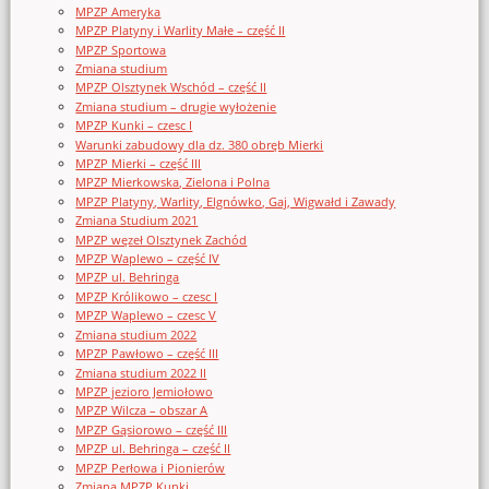
MPZP Ameryka
MPZP Platyny i Warlity Małe – część II
MPZP Sportowa
Zmiana studium
MPZP Olsztynek Wschód – część II
Zmiana studium – drugie wyłożenie
MPZP Kunki – czesc I
Warunki zabudowy dla dz. 380 obręb Mierki
MPZP Mierki – część III
MPZP Mierkowska, Zielona i Polna
MPZP Platyny, Warlity, Elgnówko, Gaj, Wigwałd i Zawady
Zmiana Studium 2021
MPZP węzeł Olsztynek Zachód
MPZP Waplewo – część IV
MPZP ul. Behringa
MPZP Królikowo – czesc I
MPZP Waplewo – czesc V
Zmiana studium 2022
MPZP Pawłowo – część III
Zmiana studium 2022 II
MPZP jezioro Jemiołowo
MPZP Wilcza – obszar A
MPZP Gąsiorowo – część III
MPZP ul. Behringa – część II
MPZP Perłowa i Pionierów
Zmiana MPZP Kunki