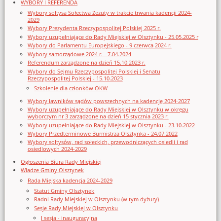
WYBORY I REFERENDA
Wybory sołtysa Sołectwa Zezuty w trakcie trwania kadencji 2024-
2029
Wybory Prezydenta Rzeczypospolitej Polskiej 2025 r.
Wybory uzupełniające do Rady Miejskiej w Olsztynku - 25.05.2025 r
Wybory do Parlamentu Europejskiego - 9 czerwca 2024 r.
Wybory samorządowe 2024 r. - 7.04.2024
Referendum zarządzone na dzień 15.10.2023 r.
Wybory do Sejmu Rzeczypospolitej Polskiej i Senatu
Rzeczypospolitej Polskiej - 15.10.2023
Szkolenie dla członków OKW
Wybory ławników sądów powszechnych na kadencję 2024-2027
Wybory uzupełniające do Rady Miejskiej w Olsztynku w okręgu
wyborczym nr 3 zarządzone na dzień 15 stycznia 2023 r.
Wybory uzupełniające do Rady Miejskiej w Olsztynku - 23.10.2022
Wybory Przedterminowe Burmistrza Olsztynka - 24.07.2022
Wybory sołtysów, rad sołeckich, przewodniczących osiedli i rad
osiedlowych 2024-2029
Ogłoszenia Biura Rady Miejskiej
Władze Gminy Olsztynek
Rada Miejska kadencja 2024-2029
Statut Gminy Olsztynek
Radni Rady Miejskiej w Olsztynku (w tym dyżury)
Sesje Rady Miejskiej w Olsztynku
I sesja - inauguracyjna