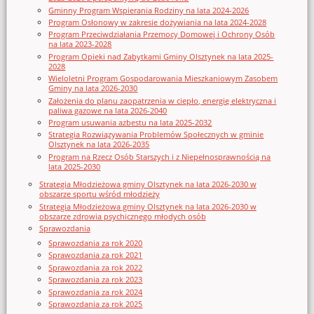
Gminny Program Wspierania Rodziny na lata 2024-2026
Program Osłonowy w zakresie dożywiania na lata 2024-2028
Program Przeciwdziałania Przemocy Domowej i Ochrony Osób
na lata 2023-2028
Program Opieki nad Zabytkami Gminy Olsztynek na lata 2025-
2028
Wieloletni Program Gospodarowania Mieszkaniowym Zasobem
Gminy na lata 2026-2030
Założenia do planu zaopatrzenia w ciepło, energię elektryczna i
paliwa gazowe na lata 2026-2040
Program usuwania azbestu na lata 2025-2032
Strategia Rozwiązywania Problemów Społecznych w gminie
Olsztynek na lata 2026-2035
Program na Rzecz Osób Starszych i z Niepełnosprawnością na
lata 2025-2030
Strategia Młodzieżowa gminy Olsztynek na lata 2026-2030 w
obszarze sportu wśród młodzieży
Strategia Młodzieżowa gminy Olsztynek na lata 2026-2030 w
obszarze zdrowia psychicznego młodych osób
Sprawozdania
Sprawozdania za rok 2020
Sprawozdania za rok 2021
Sprawozdania za rok 2022
Sprawozdania za rok 2023
Sprawozdania za rok 2024
Sprawozdania za rok 2025