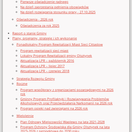
Pierwsze oświadczenie radnego
Na dzień zaprzestania pełnienia obowiązków
Na dzień rozwiązania stosunku pracy - 27.10.2025
Oświadczenia - 2026 rok
Oświadczenia za rok 2025
Raport o stanie Gminy
Plany, programy, strategie i ich wykonanie
Ponadlokalny Program Rewitalizacji Miast Sieci Cittaslow
Program rewitalizacji sieci miast
Lokalny Program Rewitalizacji gminy Olsztynek
Aktualizacja LPR – październik 2016
Aktualizacja LPR – lipiec 2017
Aktualizacja LPR – czerwiec 2018
Strategia Rozwoju Gminy
Roczne
Program współpracy z organizacjami pozarządowymi na 2026
rok
Gminny Program Profilaktyki i Rozwiązywania Problemów
Alkoholowych oraz Przeciwdziałania Narkomanii na 2026 rok
Program opieki nad zwierzętami na 2026 rok
Wieloletnie
Plan Odnowy Miejscowości Waplewo na lata 2021-2028
Program Ochrony Środowiska dla Gminy Olsztynek na lata
2023-2026 z perspektywą do 2030 roku