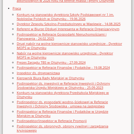
alkoholowych w 2026 roku na terenie miasta i gminy Olsztynek
Praca
Konkurs na stanowisko dyrektora Szkoły Podstawowej nr 1 im.
Noblistów Polskich w Olsztynku - 19.06.2026
Dyrektor Zespołu Szkolno-Przedszkolnego w Waplewie - 14.08.2025
Referent w Biurze Obsługi Interesanta w Referacie Organizacyjnym
Podinspektor w Referacie Gospodarki Nieruchomościami i
Planowania - 24.02.2025
Drugi nabór na wolne kierownicze stanowisko urzędnicze - Dyrektor
MOPS w Olsztynku
Nabór na wolne kierownicze stanowisko urzędnicze - Dyrektor
MOPS w Olsztynku
Prezes Zarządu TBS w Olsztynku - 27.09.2024
Podinspektor w Referacie Finansów i Podatków - 19.08.2024
Inspektor ds. drogownictwa
Kierownik Biura Rady Miejskiej w Olsztynku
Podinspektor ds. inwestycji w Referacie Inwestycji i Ochrony
Środowiska Urzędu Miejskiego w Olsztynku - 25.09.2023
Konkurs na stanowisko dyrektora Przedszkola Miejskiego w
Olsztynku
Podinspektor ds. gospodarki wodno-ściekowej w Referacie
Inwestycji i Ochrony Środowiska - umowa na zastępstwo
Podinspektor w Referacie Finansów i Podatków w Urzędzie
Miejskim w Olsztynku
Podinspektor/inspektor w Referacie Promocji
Podinspektor ds. obronnych, obrony cywilnej i zarządzania
kryzysowego