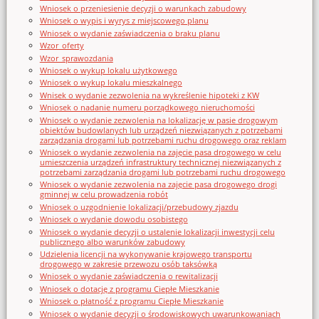
Wniosek o przeniesienie decyzji o warunkach zabudowy
Wniosek o wypis i wyrys z miejscowego planu
Wniosek o wydanie zaświadczenia o braku planu
Wzor_oferty
Wzor_sprawozdania
Wniosek o wykup lokalu użytkowego
Wniosek o wykup lokalu mieszkalnego
Wnisek o wydanie zezwolenia na wykreślenie hipoteki z KW
Wniosek o nadanie numeru porządkowego nieruchomości
Wniosek o wydanie zezwolenia na lokalizację w pasie drogowym
obiektów budowlanych lub urządzeń niezwiązanych z potrzebami
zarządzania drogami lub potrzebami ruchu drogowego oraz reklam
Wniosek o wydanie zezwolenia na zajęcie pasa drogowego w celu
umieszczenia urządzeń infrastruktury technicznej niezwiązanych z
potrzebami zarządzania drogami lub potrzebami ruchu drogowego
Wniosek o wydanie zezwolenia na zajęcie pasa drogowego drogi
gminnej w celu prowadzenia robót
Wniosek o uzgodnienie lokalizacji/przebudowy zjazdu
Wniosek o wydanie dowodu osobistego
Wniosek o wydanie decyzji o ustalenie lokalizacji inwestycji celu
publicznego albo warunków zabudowy
Udzielenia licencji na wykonywanie krajowego transportu
drogowego w zakresie przewozu osób taksówką
Wniosek o wydanie zaświadczenia o rewitalizacji
Wniosek o dotację z programu Ciepłe Mieszkanie
Wniosek o płatność z programu Ciepłe Mieszkanie
Wniosek o wydanie decyzji o środowiskowych uwarunkowaniach