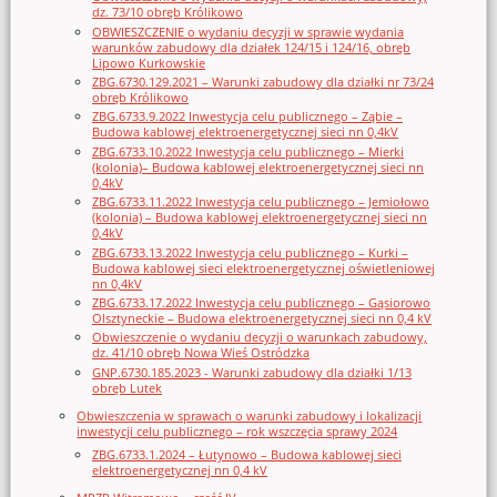
dz. 73/10 obręb Królikowo
OBWIESZCZENIE o wydaniu decyzji w sprawie wydania
warunków zabudowy dla działek 124/15 i 124/16, obręb
Lipowo Kurkowskie
ZBG.6730.129.2021 – Warunki zabudowy dla działki nr 73/24
obręb Królikowo
ZBG.6733.9.2022 Inwestycja celu publicznego – Ząbie –
Budowa kablowej elektroenergetycznej sieci nn 0,4kV
ZBG.6733.10.2022 Inwestycja celu publicznego – Mierki
(kolonia)– Budowa kablowej elektroenergetycznej sieci nn
0,4kV
ZBG.6733.11.2022 Inwestycja celu publicznego – Jemiołowo
(kolonia) – Budowa kablowej elektroenergetycznej sieci nn
0,4kV
ZBG.6733.13.2022 Inwestycja celu publicznego – Kurki –
Budowa kablowej sieci elektroenergetycznej oświetleniowej
nn 0,4kV
ZBG.6733.17.2022 Inwestycja celu publicznego – Gąsiorowo
Olsztyneckie – Budowa elektroenergetycznej sieci nn 0,4 kV
Obwieszczenie o wydaniu decyzji o warunkach zabudowy,
dz. 41/10 obręb Nowa Wieś Ostródzka
GNP.6730.185.2023 - Warunki zabudowy dla działki 1/13
obręb Lutek
Obwieszczenia w sprawach o warunki zabudowy i lokalizacji
inwestycji celu publicznego – rok wszczęcia sprawy 2024
ZBG.6733.1.2024 – Łutynowo – Budowa kablowej sieci
elektroenergetycznej nn 0,4 kV