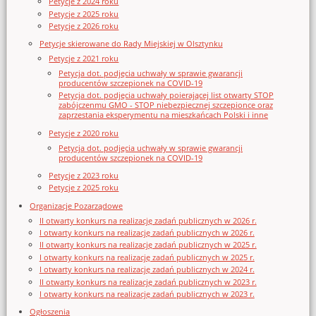
Petycje z 2024 roku
Petycje z 2025 roku
Petycje z 2026 roku
Petycje skierowane do Rady Miejskiej w Olsztynku
Petycje z 2021 roku
Petycja dot. podjęcia uchwały w sprawie gwarancji
producentów szczepionek na COVID-19
Petycja dot. podjęcia uchwały poierającej list otwarty STOP
zabójczenmu GMO - STOP niebezpiecznej szczepionce oraz
zaprzestania eksperymentu na mieszkańcach Polski i inne
Petycje z 2020 roku
Petycja dot. podjęcia uchwały w sprawie gwarancji
producentów szczepionek na COVID-19
Petycje z 2023 roku
Petycje z 2025 roku
Organizacje Pozarządowe
II otwarty konkurs na realizację zadań publicznych w 2026 r.
I otwarty konkurs na realizację zadań publicznych w 2026 r.
II otwarty konkurs na realizację zadań publicznych w 2025 r.
I otwarty konkurs na realizację zadań publicznych w 2025 r.
I otwarty konkurs na realizację zadań publicznych w 2024 r.
II otwarty konkurs na realizację zadań publicznych w 2023 r.
I otwarty konkurs na realizację zadań publicznych w 2023 r.
Ogłoszenia