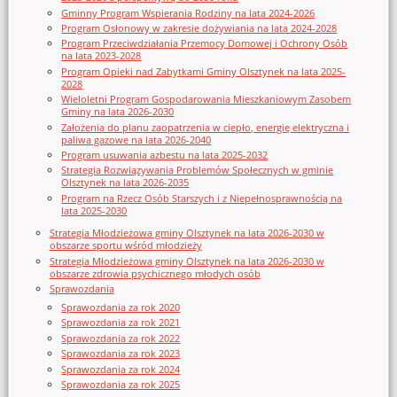
Gminny Program Wspierania Rodziny na lata 2024-2026
Program Osłonowy w zakresie dożywiania na lata 2024-2028
Program Przeciwdziałania Przemocy Domowej i Ochrony Osób
na lata 2023-2028
Program Opieki nad Zabytkami Gminy Olsztynek na lata 2025-
2028
Wieloletni Program Gospodarowania Mieszkaniowym Zasobem
Gminy na lata 2026-2030
Założenia do planu zaopatrzenia w ciepło, energię elektryczna i
paliwa gazowe na lata 2026-2040
Program usuwania azbestu na lata 2025-2032
Strategia Rozwiązywania Problemów Społecznych w gminie
Olsztynek na lata 2026-2035
Program na Rzecz Osób Starszych i z Niepełnosprawnością na
lata 2025-2030
Strategia Młodzieżowa gminy Olsztynek na lata 2026-2030 w
obszarze sportu wśród młodzieży
Strategia Młodzieżowa gminy Olsztynek na lata 2026-2030 w
obszarze zdrowia psychicznego młodych osób
Sprawozdania
Sprawozdania za rok 2020
Sprawozdania za rok 2021
Sprawozdania za rok 2022
Sprawozdania za rok 2023
Sprawozdania za rok 2024
Sprawozdania za rok 2025