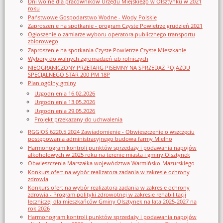
Dni wolne dla pracowników Urzędu Miejskiego w Olsztynku w 2021
roku
Państwowe Gospodarstwo Wodne - Wody Polskie
Zaproszenie na spotkanie - program Czyste Powietrze grudzień 2021
Ogłoszenie o zamiarze wyboru operatora publicznego transportu
zbiorowego
Zaproszenie na spotkania Czyste Powietrze Czyste Mieszkanie
Wybory do walnych zgromadzeń izb rolniczych
NIEOGRANICZONY PRZETARG PISEMNY NA SPRZEDAŻ POJAZDU
SPECJALNEGO STAR 200 PM 18P
Plan ogólny gminy
Uzgodnienia 16.02.2026
Uzgodnienia 13.05.2026
Uzgodnienia 29.05.2026
Projekt przekazany do uchwalenia
RGGIOŚ.6220.5.2024 Zawiadomienie - Obwieszczenie o wszczęciu
postępowania administracyjnego budowa farmy Mielno
Harmonogram kontroli punktów sprzedaży i podawania napojów
alkoholowych w 2025 roku na terenie miasta i gminy Olsztynek
Obwieszczenia Marszałka województwa Warmińsko-Mazurskiego
Konkurs ofert na wybór realizatora zadania w zakresie ochrony
zdrowia
Konkurs ofert na wybór realizatora zadania w zakresie ochrony
zdrowia - Program polityki zdrowotnej w zakresie rehabilitacji
leczniczej dla mieszkańców Gminy Olsztynek na lata 2025-2027 na
rok 2026
Harmonogram kontroli punktów sprzedaży i podawania napojów