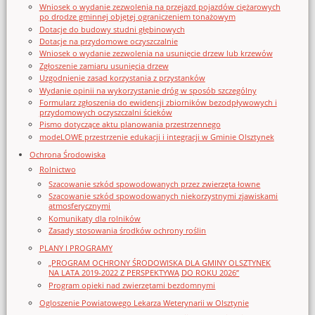
Wniosek o wydanie zezwolenia na przejazd pojazdów ciężarowych
po drodze gminnej objętej ograniczeniem tonażowym
Dotacje do budowy studni głębinowych
Dotacje na przydomowe oczyszczalnie
Wniosek o wydanie zezwolenia na usunięcie drzew lub krzewów
Zgłoszenie zamiaru usunięcia drzew
Uzgodnienie zasad korzystania z przystanków
Wydanie opinii na wykorzystanie dróg w sposób szczególny
Formularz zgłoszenia do ewidencji zbiorników bezodpływowych i
przydomowych oczyszczalni ścieków
Pismo dotyczące aktu planowania przestrzennego
modeLOWE przestrzenie edukacji i integracji w Gminie Olsztynek
Ochrona Środowiska
Rolnictwo
Szacowanie szkód spowodowanych przez zwierzęta łowne
Szacowanie szkód spowodowanych niekorzystnymi zjawiskami
atmosferycznymi
Komunikaty dla rolników
Zasady stosowania środków ochrony roślin
PLANY I PROGRAMY
„PROGRAM OCHRONY ŚRODOWISKA DLA GMINY OLSZTYNEK
NA LATA 2019-2022 Z PERSPEKTYWĄ DO ROKU 2026”
Program opieki nad zwierzętami bezdomnymi
Ogloszenie Powiatowego Lekarza Weterynarii w Olsztynie