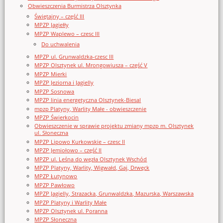
Obwieszczenia Burmistrza Olsztynka
Świętajny – część III
MPZP Jagiełły
MPZP Waplewo – czesc III
Do uchwalenia
MPZP ul. Grunwaldzka-czesc III
MPZP Olsztynek ul. Mrongowiusza – część V
MPZP Mierki
MPZP Jeziorna i Jagielly
MPZP Sosnowa
MPZP linia energetyczna Olsztynek-Biesal
mpzp Platyny, Warlity Małe - obwieszczenie
MPZP Świerkocin
Obwieszczenie w sprawie projektu zmiany mpzp m. Olsztynek
ul. Słoneczna
MPZP Lipowo Kurkowskie – czesc II
MPZP Jemiołowo – część II
MPZP ul. Leśna do węzła Olsztynek Wschód
MPZP Platyny, Warlity, Wigwałd, Gaj, Drwęck
MPZP Łutynowo
MPZP Pawłowo
MPZP Jagielly, Strazacka, Grunwaldzka, Mazurska, Warszawska
MPZP Platyny i Warlity Małe
MPZP Olsztynek ul. Poranna
MPZP Słoneczna