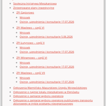
Społeczna Inicjatywa Mieszkaniowa
Zintegrowane plany inwestycyjne
ZPI Gąsiorowo
Wniosek
Opinie, uzgodnienia i konsultacje 17.07.2026
ZPI Waplewo – część VI
Wniosek
Opinie, uzgodnienia i konsultacje 5.06.2026
ZPI Łutynowo – część II
Wniosek
Opinie, uzgodnienia i konsultacje 17.07.2026
ZPI Witramowo – część VI
Wniosek
Opinie, uzgodnienia i konsultacje 17.07.2026
ZPI Waplewo – część VII
Wniosek
Opinie, uzgodnienia i konsultacje 17.07.2026
Ogłoszenia Warmińsko-Mazurskiego Urzędu Wojewódzkiego
Ogłoszenie o najmie lokalu mieszkalnego w Elgnówku
Ogłoszenie o zamiarze wyboru operatora
Ogłoszenie o zamiarze wyboru operatora publicznego transportu
zbiorowego w trybie przetargu nieograniczonego