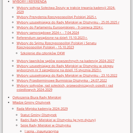
WYBORY I REFERENDA
Wybory sołtysa Sołectwa Zezuty w trakcie trwania kadencji 2024-
2029
Wybory Prezydenta Rzeczypospolitej Polskiej 2025 r.
Wybory uzupełniające do Rady Miejskiej w Olsztynku - 25.05.2025 r
Wybory do Parlamentu Europejskiego - 9 czerwca 2024 r.
Wybory samorządowe 2024 r. - 7.04.2024
Referendum zarządzone na dzień 15.10.2023 r.
Wybory do Sejmu Rzeczypospolitej Polskiej i Senatu
Rzeczypospolitej Polskiej - 15.10.2023
Szkolenie dla członków OKW
Wybory ławników sądów powszechnych na kadencję 2024-2027
Wybory uzupełniające do Rady Miejskiej w Olsztynku w okręgu
wyborczym nr 3 zarządzone na dzień 15 stycznia 2023 r.
Wybory uzupełniające do Rady Miejskiej w Olsztynku - 23.10.2022
Wybory Przedterminowe Burmistrza Olsztynka - 24.07.2022
Wybory sołtysów, rad sołeckich, przewodniczących osiedli i rad
osiedlowych 2024-2029
Ogłoszenia Biura Rady Miejskiej
Władze Gminy Olsztynek
Rada Miejska kadencja 2024-2029
Statut Gminy Olsztynek
Radni Rady Miejskiej w Olsztynku (w tym dyżury)
Sesje Rady Miejskiej w Olsztynku
I sesja - inauguracyjna