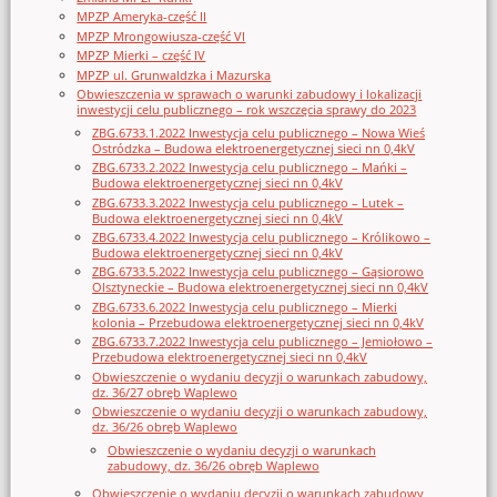
MPZP Ameryka-część II
MPZP Mrongowiusza-część VI
MPZP Mierki – część IV
MPZP ul. Grunwaldzka i Mazurska
Obwieszczenia w sprawach o warunki zabudowy i lokalizacji
inwestycji celu publicznego – rok wszczęcia sprawy do 2023
ZBG.6733.1.2022 Inwestycja celu publicznego – Nowa Wieś
Ostródzka – Budowa elektroenergetycznej sieci nn 0,4kV
ZBG.6733.2.2022 Inwestycja celu publicznego – Mańki –
Budowa elektroenergetycznej sieci nn 0,4kV
ZBG.6733.3.2022 Inwestycja celu publicznego – Lutek –
Budowa elektroenergetycznej sieci nn 0,4kV
ZBG.6733.4.2022 Inwestycja celu publicznego – Królikowo –
Budowa elektroenergetycznej sieci nn 0,4kV
ZBG.6733.5.2022 Inwestycja celu publicznego – Gąsiorowo
Olsztyneckie – Budowa elektroenergetycznej sieci nn 0,4kV
ZBG.6733.6.2022 Inwestycja celu publicznego – Mierki
kolonia – Przebudowa elektroenergetycznej sieci nn 0,4kV
ZBG.6733.7.2022 Inwestycja celu publicznego – Jemiołowo –
Przebudowa elektroenergetycznej sieci nn 0,4kV
Obwieszczenie o wydaniu decyzji o warunkach zabudowy,
dz. 36/27 obręb Waplewo
Obwieszczenie o wydaniu decyzji o warunkach zabudowy,
dz. 36/26 obręb Waplewo
Obwieszczenie o wydaniu decyzji o warunkach
zabudowy, dz. 36/26 obręb Waplewo
Obwieszczenie o wydaniu decyzji o warunkach zabudowy,