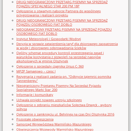
DRUGI NIEOGRANICZONY PRZETARG PISEMNY NA SPRZEDAŻ
POJAZDU SPECJALNEGO STAR 200 PM 18P
Ogłoszenie o otwartym naborze Partnera do wspólnego
przygotowania i realizacji projektu
DRUGI NIEOGRANICZONY PRZETARG PISEMNY NA SPRZEDAŻ
POJAZDU OSOBOWEGO FIAT DOBLO
NIEOGRANICZONY PRZETARG PISEMNY NA SPRZEDAŻ POJAZDU
OSOBOWEGO FIAT DOBLO
Instytut Meteorologii i Gospodarki Wodnej
Decyzja w sprawie zatwierdzenia taryf dla zbiorowego zaopatrzenia
w wodę i zbiorowego odprowadzania ścieków
Ogólny schemat procedury kontroli przestrzegania zasad i
warunków korzystania z zezwoleń na sprzedaż napojów
alkoholowych w gminie Olsztynek
Ogłoszenie o sprzedaży ciągnika Ursus C-360
MPZP Samagowo – czesc I
Rezygnacja z realizacji zadania pn. "Odkrycie tajemnic pomnika
Tannenbergu"
Nieograniczony Przetargu Pisemny Na Sprzedaż Pojazdu
Specjalnego Marki Star_200
Informacje i komunikaty
Uchwała projekt nowego ustroju szkolnego
Ogłoszenie o zebraniu mieszkańców Sołectwa Drwęck - wybory
sołtysa
Ogłoszenie o zamknięciu ul. Behringa na czas Dni Olsztynka 2016
Pozostałe obwieszczenia
Samorząd Województwa Warmińsko-Mazurskiego
Obwieszczenia Wojewody Warmińsko-Mazurskiego