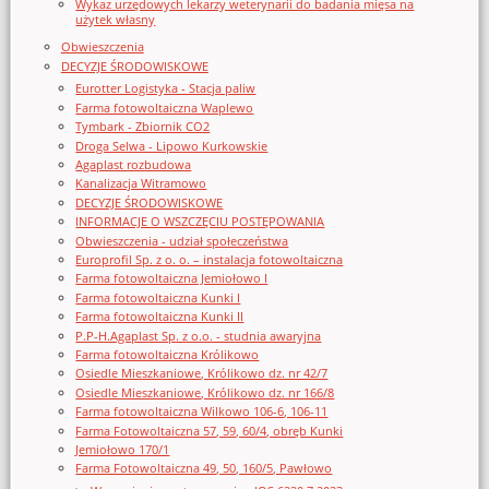
Wykaz urzędowych lekarzy weterynarii do badania mięsa na
użytek własny
Obwieszczenia
DECYZJE ŚRODOWISKOWE
Eurotter Logistyka - Stacja paliw
Farma fotowoltaiczna Waplewo
Tymbark - Zbiornik CO2
Droga Selwa - Lipowo Kurkowskie
Agaplast rozbudowa
Kanalizacja Witramowo
DECYZJE ŚRODOWISKOWE
INFORMACJE O WSZCZĘCIU POSTĘPOWANIA
Obwieszczenia - udział społeczeństwa
Europrofil Sp. z o. o. – instalacja fotowoltaiczna
Farma fotowoltaiczna Jemiołowo I
Farma fotowoltaiczna Kunki I
Farma fotowoltaiczna Kunki II
P.P-H.Agaplast Sp. z o.o. - studnia awaryjna
Farma fotowoltaiczna Królikowo
Osiedle Mieszkaniowe, Królikowo dz. nr 42/7
Osiedle Mieszkaniowe, Królikowo dz. nr 166/8
Farma fotowoltaiczna Wilkowo 106-6, 106-11
Farma Fotowoltaiczna 57, 59, 60/4, obręb Kunki
Jemiołowo 170/1
Farma Fotowoltaiczna 49, 50, 160/5, Pawłowo