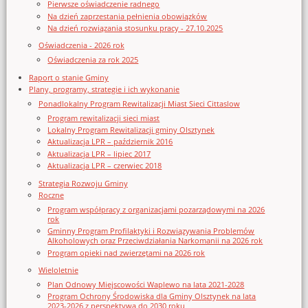
Pierwsze oświadczenie radnego
Na dzień zaprzestania pełnienia obowiązków
Na dzień rozwiązania stosunku pracy - 27.10.2025
Oświadczenia - 2026 rok
Oświadczenia za rok 2025
Raport o stanie Gminy
Plany, programy, strategie i ich wykonanie
Ponadlokalny Program Rewitalizacji Miast Sieci Cittaslow
Program rewitalizacji sieci miast
Lokalny Program Rewitalizacji gminy Olsztynek
Aktualizacja LPR – październik 2016
Aktualizacja LPR – lipiec 2017
Aktualizacja LPR – czerwiec 2018
Strategia Rozwoju Gminy
Roczne
Program współpracy z organizacjami pozarządowymi na 2026
rok
Gminny Program Profilaktyki i Rozwiązywania Problemów
Alkoholowych oraz Przeciwdziałania Narkomanii na 2026 rok
Program opieki nad zwierzętami na 2026 rok
Wieloletnie
Plan Odnowy Miejscowości Waplewo na lata 2021-2028
Program Ochrony Środowiska dla Gminy Olsztynek na lata
2023-2026 z perspektywą do 2030 roku