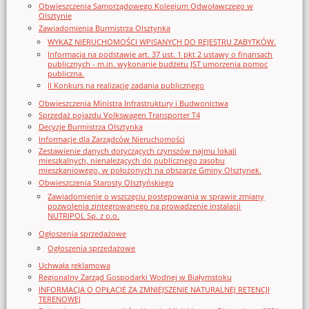
Obwieszczenia Samorządowego Kolegium Odwoławczego w
Olsztynie
Zawiadomienia Burmistrza Olsztynka
WYKAZ NIERUCHOMOŚCI WPISANYCH DO REJESTRU ZABYTKÓW.
Informacja na podstawie art. 37 ust. 1 pkt 2 ustawy o finansach
publicznych - m.in. wykonanie budżetu JST umorzenia pomoc
publiczna.
II Konkurs na realizację zadania publicznego
Obwieszczenia Ministra Infrastruktury i Budwonictwa
Sprzedaż pojazdu Volkswagen Transporter T4
Decyzje Burmistrza Olsztynka
Informacje dla Zarządców Nieruchomości
Zestawienie danych dotyczących czynszów najmu lokali
mieszkalnych, nienależących do publicznego zasobu
mieszkaniowego, w położonych na obszarze Gminy Olsztynek.
Obwieszczenia Starosty Olsztyńskiego
Zawiadomienie o wszczęciu postępowania w sprawie zmiany
pozwolenia zintegrowanego na prowadzenie instalacji
NUTRIPOL Sp. z o.o.
Ogłoszenia sprzedażowe
Ogłoszenia sprzedażowe
Uchwała reklamowa
Regionalny Zarząd Gospodarki Wodnej w Białymstoku
INFORMACJA O OPŁACIE ZA ZMNIEJSZENIE NATURALNEJ RETENCJI
TERENOWEJ