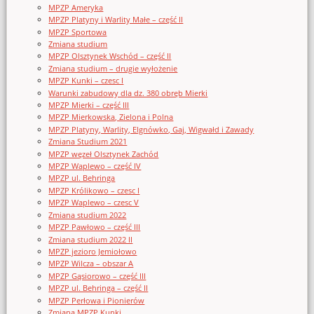
MPZP Ameryka
MPZP Platyny i Warlity Małe – część II
MPZP Sportowa
Zmiana studium
MPZP Olsztynek Wschód – część II
Zmiana studium – drugie wyłożenie
MPZP Kunki – czesc I
Warunki zabudowy dla dz. 380 obręb Mierki
MPZP Mierki – część III
MPZP Mierkowska, Zielona i Polna
MPZP Platyny, Warlity, Elgnówko, Gaj, Wigwałd i Zawady
Zmiana Studium 2021
MPZP węzeł Olsztynek Zachód
MPZP Waplewo – część IV
MPZP ul. Behringa
MPZP Królikowo – czesc I
MPZP Waplewo – czesc V
Zmiana studium 2022
MPZP Pawłowo – część III
Zmiana studium 2022 II
MPZP jezioro Jemiołowo
MPZP Wilcza – obszar A
MPZP Gąsiorowo – część III
MPZP ul. Behringa – część II
MPZP Perłowa i Pionierów
Zmiana MPZP Kunki