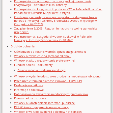
Podinspektor ds. obronnych, obrony cywilnej i zarządzania
kryzysowego - pełnomocnik ds. ochrony
Podinspektor ds. księgowości i podatku VAT w Referacie Finansów i
Podatków w Urzędzie Miejskim w Olsztynku
Oferta pracy na zastępstwo - podinspektor ds. drogownictwa w
Referacie Inwestycji i Ochrony Środowiska Urzędu Miejskiego w
Olsztynku - 26.07.2022
Zarządzenie nr 9/2009 - Regulamin naboru na wolne stanowiska
urzędnicze.
Podinspektor ds. gospodarki wodno–ściekowej w Referacie
Inwestycji i Ochrony Środowiska - 25.10.2022
Druki do pobrania
Oświadczenie o rocznej wartości sprzedanego alkoholu
Wniosek o zezwolenie na sprzedaz alkoholu
Wniosek o zakup węgla w cenie preferencyjnej
Fundusz Sołecki - dokumenty
Zmiana zadania funduszu sołeckiego
Wniosek o wydanie odpisu aktu urodzenia, małżeństwa lub zgonu
Przedłużenie terminu płatności z powodu COVID-19
Deklaracje podatkowe
Informacje podatkowe
Dofinansowanie kształcenia młodocianych pracowników
Kwestonariusz osobowy
Wniosek o udostępnienie informacji publicznej
PPF Wniosek o przyznanie prawa pomocy
Wniosek o wpis do ewidencji obiektów hotelarskich