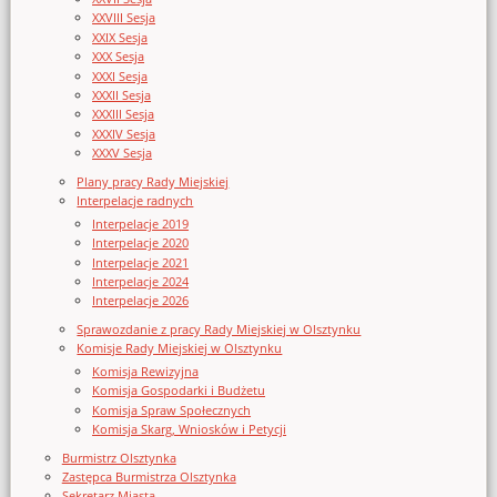
XXVIII Sesja
XXIX Sesja
XXX Sesja
XXXI Sesja
XXXII Sesja
XXXIII Sesja
XXXIV Sesja
XXXV Sesja
Plany pracy Rady Miejskiej
Interpelacje radnych
Interpelacje 2019
Interpelacje 2020
Interpelacje 2021
Interpelacje 2024
Interpelacje 2026
Sprawozdanie z pracy Rady Miejskiej w Olsztynku
Komisje Rady Miejskiej w Olsztynku
Komisja Rewizyjna
Komisja Gospodarki i Budżetu
Komisja Spraw Społecznych
Komisja Skarg, Wniosków i Petycji
Burmistrz Olsztynka
Zastępca Burmistrza Olsztynka
Sekretarz Miasta