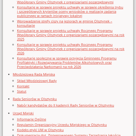
Współpracy Gminy Olsztynek z organizacjami pozarządowymi
Konsultacje w sprawie projektu uchwały w sprawie określenia trybu
i szczegółowych kryteriów oceny wniosków o realizację zadania
publicznego w ramach inicjatywy lokalnej
Wprowadzenie strefy ciszy na jeziorach w gminie Olsztynek –
konsultacje
Konsultacje w sprawie projektu uchwały Rocznego Programu
Współpracy Gminy Olsztynek z organizacjami pozarządowymi na rok
2025
Konsultacje w sprawie projektu uchwały Rocznego Programu
Współpracy Gminy Olsztynek z organizacjami pozarządowymi na rok
2026
Konsultacje społeczne w sprawie przyjęcia Gminnego Programu
Profilaktyki i Rozwiązywania Problemów Alkoholowych oraz
Przeciwdziałania Narkomanii na rok 2026
Młodzieżowa Rada Miejska
Skład Młodzieżowej Rady
Kontakt
Statut
Rada Seniorów w Olsztynku
Nabór kandydatów do II kadencji Rady Seniorów w Olsztynku
Urząd Miejski
Informacje Ogólne
Regulamin Organizacyjny Urzedu Miejskiego w Olsztynku
Kodeks etyki UM w Olsztynku
Dokumentacja dot. Zintegrowanego Systemu Zarządzania Jakością