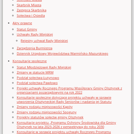
Skarbnik Miasta
Zastępca Skarbnika
Sołectwa i Osiedla
Akty prawne
Statut Gminy
Uchwały Rady Miejskiej
Rejestry uchwał Rady Miejskiej
Zarządzenia Burmistrza
Dziennik Urzędowy Województwa Warmińsko-Mazurskiego
Konsultacje społeczne
Statut Młodzieżowej Rady Miejskiej
Zmiany w statucie MRM
Podział sołectwa Łutynowo
Podział sołectwa Pawłowo
Projekt uchwały Rocznego Programu Współpracy Gminy Olsztynek z
organizacjami pozarządowymi na rok 2022
Konsultacje społeczne dotyczące projektu uchwały w sprawie
utworzenia Olsztyneckiej Rady Seniorów i nadania jej Statutu
Zmiany rodzaju miejscowości Kąpity
Zmiany rodzaju miejscowości Spoguny
Projekty statutów sołectw gminy Olsztynek
Konsultacje projektu „Programu Ochrony Środowiska dla Gminy
Olsztynek na lata 2023-2026 z perspektywą do roku 2030
Konsultacje w sprawie projektu uchwały Rocznego Programu