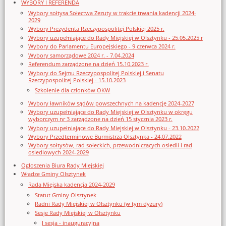
WYBORY I REFERENDA
Wybory sołtysa Sołectwa Zezuty w trakcie trwania kadencji 2024-
2029
Wybory Prezydenta Rzeczypospolitej Polskiej 2025 r.
Wybory uzupełniające do Rady Miejskiej w Olsztynku - 25.05.2025 r
Wybory do Parlamentu Europejskiego - 9 czerwca 2024 r.
Wybory samorządowe 2024 r. - 7.04.2024
Referendum zarządzone na dzień 15.10.2023 r.
Wybory do Sejmu Rzeczypospolitej Polskiej i Senatu
Rzeczypospolitej Polskiej - 15.10.2023
Szkolenie dla członków OKW
Wybory ławników sądów powszechnych na kadencję 2024-2027
Wybory uzupełniające do Rady Miejskiej w Olsztynku w okręgu
wyborczym nr 3 zarządzone na dzień 15 stycznia 2023 r.
Wybory uzupełniające do Rady Miejskiej w Olsztynku - 23.10.2022
Wybory Przedterminowe Burmistrza Olsztynka - 24.07.2022
Wybory sołtysów, rad sołeckich, przewodniczących osiedli i rad
osiedlowych 2024-2029
Ogłoszenia Biura Rady Miejskiej
Władze Gminy Olsztynek
Rada Miejska kadencja 2024-2029
Statut Gminy Olsztynek
Radni Rady Miejskiej w Olsztynku (w tym dyżury)
Sesje Rady Miejskiej w Olsztynku
I sesja - inauguracyjna