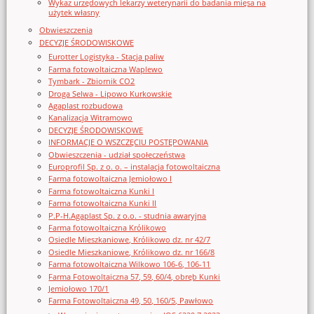
Wykaz urzędowych lekarzy weterynarii do badania mięsa na
użytek własny
Obwieszczenia
DECYZJE ŚRODOWISKOWE
Eurotter Logistyka - Stacja paliw
Farma fotowoltaiczna Waplewo
Tymbark - Zbiornik CO2
Droga Selwa - Lipowo Kurkowskie
Agaplast rozbudowa
Kanalizacja Witramowo
DECYZJE ŚRODOWISKOWE
INFORMACJE O WSZCZĘCIU POSTĘPOWANIA
Obwieszczenia - udział społeczeństwa
Europrofil Sp. z o. o. – instalacja fotowoltaiczna
Farma fotowoltaiczna Jemiołowo I
Farma fotowoltaiczna Kunki I
Farma fotowoltaiczna Kunki II
P.P-H.Agaplast Sp. z o.o. - studnia awaryjna
Farma fotowoltaiczna Królikowo
Osiedle Mieszkaniowe, Królikowo dz. nr 42/7
Osiedle Mieszkaniowe, Królikowo dz. nr 166/8
Farma fotowoltaiczna Wilkowo 106-6, 106-11
Farma Fotowoltaiczna 57, 59, 60/4, obręb Kunki
Jemiołowo 170/1
Farma Fotowoltaiczna 49, 50, 160/5, Pawłowo