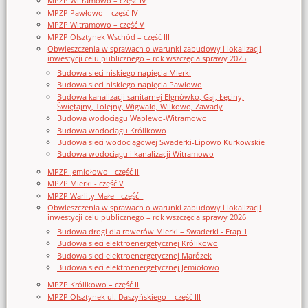
MPZP Witramowo – część IV
MPZP Pawłowo – część IV
MPZP Witramowo – część V
MPZP Olsztynek Wschód – część III
Obwieszczenia w sprawach o warunki zabudowy i lokalizacji
inwestycji celu publicznego – rok wszczęcia sprawy 2025
Budowa sieci niskiego napięcia Mierki
Budowa sieci niskiego napięcia Pawłowo
Budowa kanalizacji sanitarnej Elgnówko, Gaj, Łęciny,
Świętajny, Tolejny, Wigwałd, Wilkowo, Zawady
Budowa wodociągu Waplewo-Witramowo
Budowa wodociągu Królikowo
Budowa sieci wodociągowej Swaderki-Lipowo Kurkowskie
Budowa wodociągu i kanalizacji Witramowo
MPZP Jemiołowo - część II
MPZP Mierki - część V
MPZP Warlity Małe - część I
Obwieszczenia w sprawach o warunki zabudowy i lokalizacji
inwestycji celu publicznego – rok wszczęcia sprawy 2026
Budowa drogi dla rowerów Mierki – Swaderki - Etap 1
Budowa sieci elektroenergetycznej Królikowo
Budowa sieci elektroenergetycznej Marózek
Budowa sieci elektroenergetycznej Jemiołowo
MPZP Królikowo – część II
MPZP Olsztynek ul. Daszyńskiego – część III