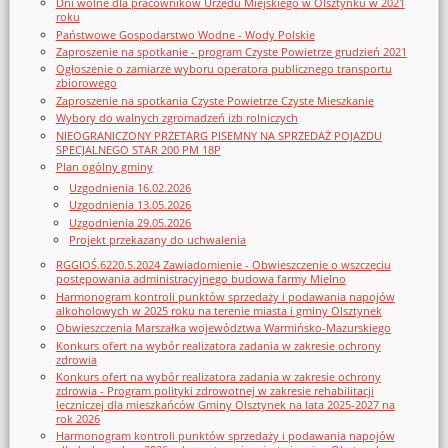
Dni wolne dla pracowników Urzędu Miejskiego w Olsztynku w 2021
roku
Państwowe Gospodarstwo Wodne - Wody Polskie
Zaproszenie na spotkanie - program Czyste Powietrze grudzień 2021
Ogłoszenie o zamiarze wyboru operatora publicznego transportu
zbiorowego
Zaproszenie na spotkania Czyste Powietrze Czyste Mieszkanie
Wybory do walnych zgromadzeń izb rolniczych
NIEOGRANICZONY PRZETARG PISEMNY NA SPRZEDAŻ POJAZDU
SPECJALNEGO STAR 200 PM 18P
Plan ogólny gminy
Uzgodnienia 16.02.2026
Uzgodnienia 13.05.2026
Uzgodnienia 29.05.2026
Projekt przekazany do uchwalenia
RGGIOŚ.6220.5.2024 Zawiadomienie - Obwieszczenie o wszczęciu
postępowania administracyjnego budowa farmy Mielno
Harmonogram kontroli punktów sprzedaży i podawania napojów
alkoholowych w 2025 roku na terenie miasta i gminy Olsztynek
Obwieszczenia Marszałka województwa Warmińsko-Mazurskiego
Konkurs ofert na wybór realizatora zadania w zakresie ochrony
zdrowia
Konkurs ofert na wybór realizatora zadania w zakresie ochrony
zdrowia - Program polityki zdrowotnej w zakresie rehabilitacji
leczniczej dla mieszkańców Gminy Olsztynek na lata 2025-2027 na
rok 2026
Harmonogram kontroli punktów sprzedaży i podawania napojów