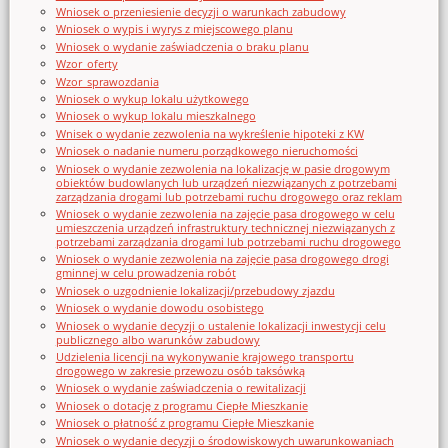
Wniosek o przeniesienie decyzji o warunkach zabudowy
Wniosek o wypis i wyrys z miejscowego planu
Wniosek o wydanie zaświadczenia o braku planu
Wzor_oferty
Wzor_sprawozdania
Wniosek o wykup lokalu użytkowego
Wniosek o wykup lokalu mieszkalnego
Wnisek o wydanie zezwolenia na wykreślenie hipoteki z KW
Wniosek o nadanie numeru porządkowego nieruchomości
Wniosek o wydanie zezwolenia na lokalizację w pasie drogowym
obiektów budowlanych lub urządzeń niezwiązanych z potrzebami
zarządzania drogami lub potrzebami ruchu drogowego oraz reklam
Wniosek o wydanie zezwolenia na zajęcie pasa drogowego w celu
umieszczenia urządzeń infrastruktury technicznej niezwiązanych z
potrzebami zarządzania drogami lub potrzebami ruchu drogowego
Wniosek o wydanie zezwolenia na zajęcie pasa drogowego drogi
gminnej w celu prowadzenia robót
Wniosek o uzgodnienie lokalizacji/przebudowy zjazdu
Wniosek o wydanie dowodu osobistego
Wniosek o wydanie decyzji o ustalenie lokalizacji inwestycji celu
publicznego albo warunków zabudowy
Udzielenia licencji na wykonywanie krajowego transportu
drogowego w zakresie przewozu osób taksówką
Wniosek o wydanie zaświadczenia o rewitalizacji
Wniosek o dotację z programu Ciepłe Mieszkanie
Wniosek o płatność z programu Ciepłe Mieszkanie
Wniosek o wydanie decyzji o środowiskowych uwarunkowaniach