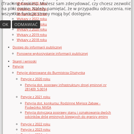
(Tracking Cookies). Możesz sam zdecydować, czy chcesz zezwolić
Wykazy z 2025 roku
na pliki cookie. Należy pamiętać, że w przypadku odrzucenia, nie
Wykazy z 2024 roku
wszystkie funkcje strony mogą być dostępne.
Wykazy z 2023 roku
Wykazy z 2022 roku
OK
ODMAWIAĆ
Wykazy z 2021 roku
Wykazy z 2020 roku
Wykazy z 2019 roku
Wykazy z 2018 roku
Dostęp do informacji publicznej
Ponowne wykorzystanie informacji publicznej
Skargi i wnioski
Petycje
Petycje skierowane do Burmistrza Olsztynka
Petycje z 2020 roku
Petycja dot. poprawy infrastruktury drogi gminnej nr
281409_5.0014
Petycje z 2021 roku
Petycja dot. konkursu: Rodzinne Miejsce Zabaw -
Podwórko NIVEA
Petycja dotycząca poprawy stanu i oznakowania dwóch
odcinków dróg gminnych biegących do granicy gminy
Petycje z 2022 roku
Petycje z 2023 roku