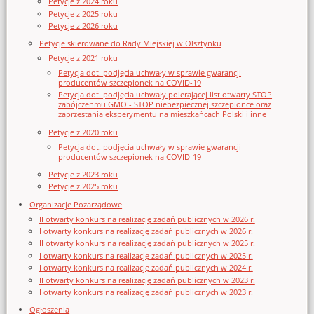
Petycje z 2024 roku
Petycje z 2025 roku
Petycje z 2026 roku
Petycje skierowane do Rady Miejskiej w Olsztynku
Petycje z 2021 roku
Petycja dot. podjęcia uchwały w sprawie gwarancji
producentów szczepionek na COVID-19
Petycja dot. podjęcia uchwały poierającej list otwarty STOP
zabójczenmu GMO - STOP niebezpiecznej szczepionce oraz
zaprzestania eksperymentu na mieszkańcach Polski i inne
Petycje z 2020 roku
Petycja dot. podjęcia uchwały w sprawie gwarancji
producentów szczepionek na COVID-19
Petycje z 2023 roku
Petycje z 2025 roku
Organizacje Pozarządowe
II otwarty konkurs na realizację zadań publicznych w 2026 r.
I otwarty konkurs na realizację zadań publicznych w 2026 r.
II otwarty konkurs na realizację zadań publicznych w 2025 r.
I otwarty konkurs na realizację zadań publicznych w 2025 r.
I otwarty konkurs na realizację zadań publicznych w 2024 r.
II otwarty konkurs na realizację zadań publicznych w 2023 r.
I otwarty konkurs na realizację zadań publicznych w 2023 r.
Ogłoszenia