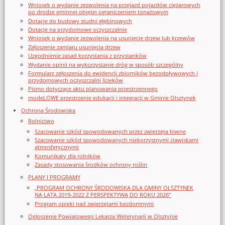
Wniosek o wydanie zezwolenia na przejazd pojazdów ciężarowych
po drodze gminnej objętej ograniczeniem tonażowym
Dotacje do budowy studni głębinowych
Dotacje na przydomowe oczyszczalnie
Wniosek o wydanie zezwolenia na usunięcie drzew lub krzewów
Zgłoszenie zamiaru usunięcia drzew
Uzgodnienie zasad korzystania z przystanków
Wydanie opinii na wykorzystanie dróg w sposób szczególny
Formularz zgłoszenia do ewidencji zbiorników bezodpływowych i
przydomowych oczyszczalni ścieków
Pismo dotyczące aktu planowania przestrzennego
modeLOWE przestrzenie edukacji i integracji w Gminie Olsztynek
Ochrona Środowiska
Rolnictwo
Szacowanie szkód spowodowanych przez zwierzęta łowne
Szacowanie szkód spowodowanych niekorzystnymi zjawiskami
atmosferycznymi
Komunikaty dla rolników
Zasady stosowania środków ochrony roślin
PLANY I PROGRAMY
„PROGRAM OCHRONY ŚRODOWISKA DLA GMINY OLSZTYNEK
NA LATA 2019-2022 Z PERSPEKTYWĄ DO ROKU 2026”
Program opieki nad zwierzętami bezdomnymi
Ogloszenie Powiatowego Lekarza Weterynarii w Olsztynie