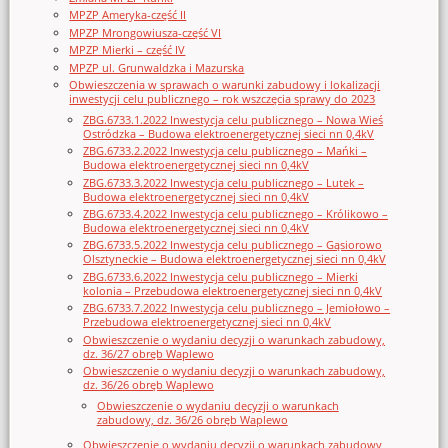
MPZP Ameryka-część II
MPZP Mrongowiusza-część VI
MPZP Mierki – część IV
MPZP ul. Grunwaldzka i Mazurska
Obwieszczenia w sprawach o warunki zabudowy i lokalizacji
inwestycji celu publicznego – rok wszczęcia sprawy do 2023
ZBG.6733.1.2022 Inwestycja celu publicznego – Nowa Wieś
Ostródzka – Budowa elektroenergetycznej sieci nn 0,4kV
ZBG.6733.2.2022 Inwestycja celu publicznego – Mańki –
Budowa elektroenergetycznej sieci nn 0,4kV
ZBG.6733.3.2022 Inwestycja celu publicznego – Lutek –
Budowa elektroenergetycznej sieci nn 0,4kV
ZBG.6733.4.2022 Inwestycja celu publicznego – Królikowo –
Budowa elektroenergetycznej sieci nn 0,4kV
ZBG.6733.5.2022 Inwestycja celu publicznego – Gąsiorowo
Olsztyneckie – Budowa elektroenergetycznej sieci nn 0,4kV
ZBG.6733.6.2022 Inwestycja celu publicznego – Mierki
kolonia – Przebudowa elektroenergetycznej sieci nn 0,4kV
ZBG.6733.7.2022 Inwestycja celu publicznego – Jemiołowo –
Przebudowa elektroenergetycznej sieci nn 0,4kV
Obwieszczenie o wydaniu decyzji o warunkach zabudowy,
dz. 36/27 obręb Waplewo
Obwieszczenie o wydaniu decyzji o warunkach zabudowy,
dz. 36/26 obręb Waplewo
Obwieszczenie o wydaniu decyzji o warunkach
zabudowy, dz. 36/26 obręb Waplewo
Obwieszczenie o wydaniu decyzji o warunkach zabudowy,