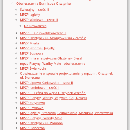
Obwieszczenia Burmistrza Olsztynka
Świętajny – część III
MPZP Jagiełły
MPZP Waplewo – czesc III
Do uchwalenia
MPZP ul. Grunwaldzka-czesc III
MPZP Olsztynek ul. Mrongowiusza – część V
MPZP Mierki
MPZP Jeziorna i Jagielly
MPZP Sosnowa
MPZP linia energetyczna Olsztynek-Biesal
mpzp Platyny, Warlity Małe - obwieszczenie
MPZP Świerkocin
Obwieszczenie w sprawie projektu zmiany mpzp m. Olsztynek
ul. Słoneczna
MPZP Lipowo Kurkowskie – czesc II
MPZP Jemiołowo – część II
MPZP ul. Leśna do węzła Olsztynek Wschód
MPZP Platyny, Warlity, Wigwałd, Gaj, Drwęck
MPZP Łutynowo
MPZP Pawłowo
MPZP Jagielly, Strazacka, Grunwaldzka, Mazurska, Warszawska
MPZP Platyny i Warlity Małe
MPZP Olsztynek ul. Poranna
MPZP Słoneczna