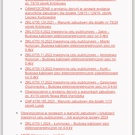
dz. 73/10 obręb Królikowo
OBWIESZCZENIE o wydaniu decyzji w sprawie wydania
warunków zabudowy dla działek 124/15 i 124/16, obręb
Lipowo Kurkowskie
ZBG.6730.129.2021 – Warunki zabudowy dla działki nr 73/24
obręb Królikowo
ZBG.6733.9.2022 Inwestycja celu publicznego – Ząbie –
Budowa kablowej elektroenergetycznej sieci nn 0,4kV
ZBG.6733.10.2022 Inwestycja celu publicznego – Mierki
(kolonia)– Budowa kablowej elektroenergetycznej sieci nn
0,4kV
ZBG.6733.11.2022 Inwestycja celu publicznego – Jemiołowo
(kolonia) – Budowa kablowej elektroenergetycznej sieci nn
0,4kV
ZBG.6733.13.2022 Inwestycja celu publicznego – Kurki –
Budowa kablowej sieci elektroenergetycznej oświetleniowej
nn 0,4kV
ZBG.6733.17.2022 Inwestycja celu publicznego – Gąsiorowo
Olsztyneckie – Budowa elektroenergetycznej sieci nn 0,4 kV
Obwieszczenie o wydaniu decyzji o warunkach zabudowy,
dz. 41/10 obręb Nowa Wieś Ostródzka
GNP.6730.185.2023 - Warunki zabudowy dla działki 1/13
obręb Lutek
Obwieszczenia w sprawach o warunki zabudowy i lokalizacji
inwestycji celu publicznego – rok wszczęcia sprawy 2024
ZBG.6733.1.2024 – Łutynowo – Budowa kablowej sieci
elektroenergetycznej nn 0,4 kV