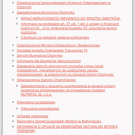
Obwieszczenia Samorządowego Kolegium Odwoławczego w
Olsztynie
Zawiadomienia Burmistrza Olsztynka
WYKAZ NIERUCHOMOŚCI WPISANYCH DO REJESTRU ZABYTKÓW.
Informacja na podstawie art. 37 ust. 1 pkt 2 ustawy o finansach
publicznych - m.in. wykonanie budżetu JST umorzenia pomoc
publiczna.
II Konkurs na realizację zadania publicznego
Obwieszczenia Ministra Infrastruktury i Budwonictwa
Sprzedaż pojazdu Volkswagen Transporter T4
Decyzje Burmistrza Olsztynka
Informacje dla Zarządców Nieruchomości
Zestawienie danych dotyczących czynszów najmu lokali
mieszkalnych, nienależących do publicznego zasobu
mieszkaniowego, w położonych na obszarze Gminy Olsztynek.
Obwieszczenia Starosty Olsztyńskiego
Zawiadomienie o wszczęciu postępowania w sprawie zmiany
pozwolenia zintegrowanego na prowadzenie instalacji
NUTRIPOL Sp. z o.o.
Ogłoszenia sprzedażowe
Ogłoszenia sprzedażowe
Uchwała reklamowa
Regionalny Zarząd Gospodarki Wodnej w Białymstoku
INFORMACJA O OPŁACIE ZA ZMNIEJSZENIE NATURALNEJ RETENCJI
TERENOWEJ