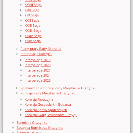
XXVIII Sesja
XXIX Sesja
XXX Sesja
XXXI Sesja
XXXII Sesja
XXXIII Sesja
XXXIV Sesja
XXXV Sesja
Plany pracy Rady Miejskiej
Interpelacje radnych
Interpelacje 2019
Interpelacje 2020
Interpelacje 2021
Interpelacje 2024
Interpelacje 2026
Sprawozdanie z pracy Rady Miejskiej w Olsztynku
Komisje Rady Miejskiej w Olsztynku
Komisja Rewizyjna
Komisja Gospodarki i Budżetu
Komisja Spraw Społecznych
Komisja Skarg, Wniosków i Petycji
Burmistrz Olsztynka
Zastępca Burmistrza Olsztynka
Sekretarz Miasta