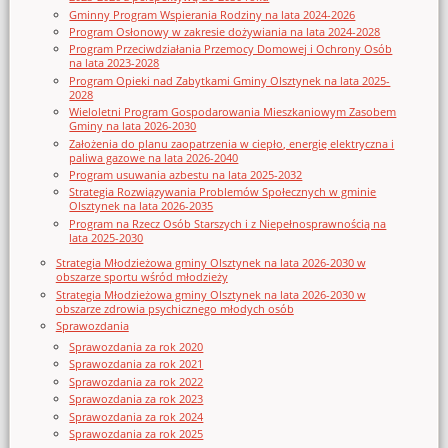
Gminny Program Wspierania Rodziny na lata 2024-2026
Program Osłonowy w zakresie dożywiania na lata 2024-2028
Program Przeciwdziałania Przemocy Domowej i Ochrony Osób
na lata 2023-2028
Program Opieki nad Zabytkami Gminy Olsztynek na lata 2025-
2028
Wieloletni Program Gospodarowania Mieszkaniowym Zasobem
Gminy na lata 2026-2030
Założenia do planu zaopatrzenia w ciepło, energię elektryczna i
paliwa gazowe na lata 2026-2040
Program usuwania azbestu na lata 2025-2032
Strategia Rozwiązywania Problemów Społecznych w gminie
Olsztynek na lata 2026-2035
Program na Rzecz Osób Starszych i z Niepełnosprawnością na
lata 2025-2030
Strategia Młodzieżowa gminy Olsztynek na lata 2026-2030 w
obszarze sportu wśród młodzieży
Strategia Młodzieżowa gminy Olsztynek na lata 2026-2030 w
obszarze zdrowia psychicznego młodych osób
Sprawozdania
Sprawozdania za rok 2020
Sprawozdania za rok 2021
Sprawozdania za rok 2022
Sprawozdania za rok 2023
Sprawozdania za rok 2024
Sprawozdania za rok 2025