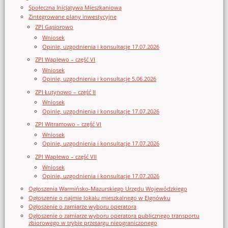
Społeczna Inicjatywa Mieszkaniowa
Zintegrowane plany inwestycyjne
ZPI Gąsiorowo
Wniosek
Opinie, uzgodnienia i konsultacje 17.07.2026
ZPI Waplewo – część VI
Wniosek
Opinie, uzgodnienia i konsultacje 5.06.2026
ZPI Łutynowo – część II
Wniosek
Opinie, uzgodnienia i konsultacje 17.07.2026
ZPI Witramowo – część VI
Wniosek
Opinie, uzgodnienia i konsultacje 17.07.2026
ZPI Waplewo – część VII
Wniosek
Opinie, uzgodnienia i konsultacje 17.07.2026
Ogłoszenia Warmińsko-Mazurskiego Urzędu Wojewódzkiego
Ogłoszenie o najmie lokalu mieszkalnego w Elgnówku
Ogłoszenie o zamiarze wyboru operatora
Ogłoszenie o zamiarze wyboru operatora publicznego transportu
zbiorowego w trybie przetargu nieograniczonego