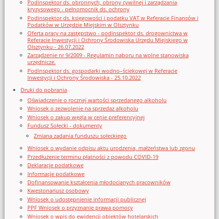
Podinspektor ds. obronnych, obrony cywilnej i zarządzania
kryzysowego - pełnomocnik ds. ochrony
Podinspektor ds. księgowości i podatku VAT w Referacie Finansów i
Podatków w Urzędzie Miejskim w Olsztynku
Oferta pracy na zastępstwo - podinspektor ds. drogownictwa w
Referacie Inwestycji i Ochrony Środowiska Urzędu Miejskiego w
Olsztynku - 26.07.2022
Zarządzenie nr 9/2009 - Regulamin naboru na wolne stanowiska
urzędnicze.
Podinspektor ds. gospodarki wodno–ściekowej w Referacie
Inwestycji i Ochrony Środowiska - 25.10.2022
Druki do pobrania
Oświadczenie o rocznej wartości sprzedanego alkoholu
Wniosek o zezwolenie na sprzedaz alkoholu
Wniosek o zakup węgla w cenie preferencyjnej
Fundusz Sołecki - dokumenty
Zmiana zadania funduszu sołeckiego
Wniosek o wydanie odpisu aktu urodzenia, małżeństwa lub zgonu
Przedłużenie terminu płatności z powodu COVID-19
Deklaracje podatkowe
Informacje podatkowe
Dofinansowanie kształcenia młodocianych pracowników
Kwestonariusz osobowy
Wniosek o udostępnienie informacji publicznej
PPF Wniosek o przyznanie prawa pomocy
Wniosek o wpis do ewidencji obiektów hotelarskich