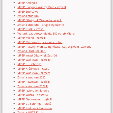
MPZP Ameryka
MPZP Platyny i Warlity Małe – część II
MPZP Sportowa
Zmiana studium
MPZP Olsztynek Wschód – część II
Zmiana studium – drugie wyłożenie
MPZP Kunki – czesc I
Warunki zabudowy dla dz. 380 obręb Mierki
MPZP Mierki – część III
MPZP Mierkowska, Zielona i Polna
MPZP Platyny, Warlity, Elgnówko, Gaj, Wigwałd i Zawady
Zmiana Studium 2021
MPZP węzeł Olsztynek Zachód
MPZP Waplewo – część IV
MPZP ul. Behringa
MPZP Królikowo – czesc I
MPZP Waplewo – czesc V
Zmiana studium 2022
MPZP Pawłowo – część III
Zmiana studium 2022 II
MPZP jezioro Jemiołowo
MPZP Wilcza – obszar A
MPZP Gąsiorowo – część III
MPZP ul. Behringa – część II
MPZP Perłowa i Pionierów
Zmiana MPZP Kunki