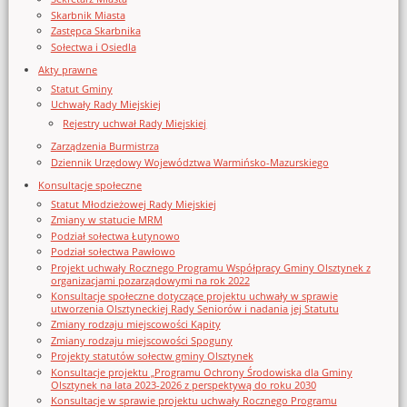
Skarbnik Miasta
Zastępca Skarbnika
Sołectwa i Osiedla
Akty prawne
Statut Gminy
Uchwały Rady Miejskiej
Rejestry uchwał Rady Miejskiej
Zarządzenia Burmistrza
Dziennik Urzędowy Województwa Warmińsko-Mazurskiego
Konsultacje społeczne
Statut Młodzieżowej Rady Miejskiej
Zmiany w statucie MRM
Podział sołectwa Łutynowo
Podział sołectwa Pawłowo
Projekt uchwały Rocznego Programu Współpracy Gminy Olsztynek z
organizacjami pozarządowymi na rok 2022
Konsultacje społeczne dotyczące projektu uchwały w sprawie
utworzenia Olsztyneckiej Rady Seniorów i nadania jej Statutu
Zmiany rodzaju miejscowości Kąpity
Zmiany rodzaju miejscowości Spoguny
Projekty statutów sołectw gminy Olsztynek
Konsultacje projektu „Programu Ochrony Środowiska dla Gminy
Olsztynek na lata 2023-2026 z perspektywą do roku 2030
Konsultacje w sprawie projektu uchwały Rocznego Programu