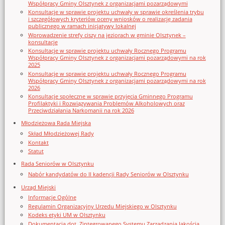
Współpracy Gminy Olsztynek z organizacjami pozarządowymi
Konsultacje w sprawie projektu uchwały w sprawie określenia trybu
i szczegółowych kryteriów oceny wniosków o realizację zadania
publicznego w ramach inicjatywy lokalnej
Wprowadzenie strefy ciszy na jeziorach w gminie Olsztynek –
konsultacje
Konsultacje w sprawie projektu uchwały Rocznego Programu
Współpracy Gminy Olsztynek z organizacjami pozarządowymi na rok
2025
Konsultacje w sprawie projektu uchwały Rocznego Programu
Współpracy Gminy Olsztynek z organizacjami pozarządowymi na rok
2026
Konsultacje społeczne w sprawie przyjęcia Gminnego Programu
Profilaktyki i Rozwiązywania Problemów Alkoholowych oraz
Przeciwdziałania Narkomanii na rok 2026
Młodzieżowa Rada Miejska
Skład Młodzieżowej Rady
Kontakt
Statut
Rada Seniorów w Olsztynku
Nabór kandydatów do II kadencji Rady Seniorów w Olsztynku
Urząd Miejski
Informacje Ogólne
Regulamin Organizacyjny Urzedu Miejskiego w Olsztynku
Kodeks etyki UM w Olsztynku
Dokumentacja dot. Zintegrowanego Systemu Zarządzania Jakością