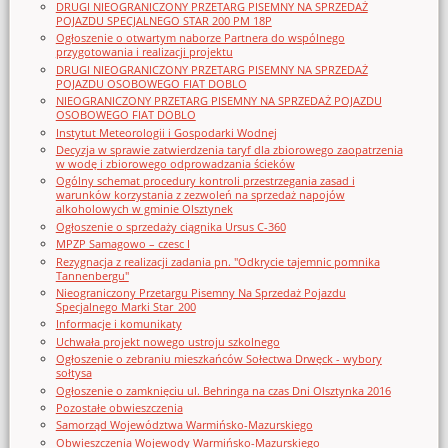
DRUGI NIEOGRANICZONY PRZETARG PISEMNY NA SPRZEDAŻ
POJAZDU SPECJALNEGO STAR 200 PM 18P
Ogłoszenie o otwartym naborze Partnera do wspólnego
przygotowania i realizacji projektu
DRUGI NIEOGRANICZONY PRZETARG PISEMNY NA SPRZEDAŻ
POJAZDU OSOBOWEGO FIAT DOBLO
NIEOGRANICZONY PRZETARG PISEMNY NA SPRZEDAŻ POJAZDU
OSOBOWEGO FIAT DOBLO
Instytut Meteorologii i Gospodarki Wodnej
Decyzja w sprawie zatwierdzenia taryf dla zbiorowego zaopatrzenia
w wodę i zbiorowego odprowadzania ścieków
Ogólny schemat procedury kontroli przestrzegania zasad i
warunków korzystania z zezwoleń na sprzedaż napojów
alkoholowych w gminie Olsztynek
Ogłoszenie o sprzedaży ciągnika Ursus C-360
MPZP Samagowo – czesc I
Rezygnacja z realizacji zadania pn. "Odkrycie tajemnic pomnika
Tannenbergu"
Nieograniczony Przetargu Pisemny Na Sprzedaż Pojazdu
Specjalnego Marki Star_200
Informacje i komunikaty
Uchwała projekt nowego ustroju szkolnego
Ogłoszenie o zebraniu mieszkańców Sołectwa Drwęck - wybory
sołtysa
Ogłoszenie o zamknięciu ul. Behringa na czas Dni Olsztynka 2016
Pozostałe obwieszczenia
Samorząd Województwa Warmińsko-Mazurskiego
Obwieszczenia Wojewody Warmińsko-Mazurskiego