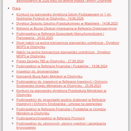
alkoholowych w 2026 roku na terenie miasta i gminy Olsztynek
Praca
Konkurs na stanowisko dyrektora Szkoły Podstawowej nr 1 im.
Noblistów Polskich w Olsztynku - 19.06.2026
Dyrektor Zespołu Szkolno-Przedszkolnego w Waplewie - 14.08.2025
Referent w Biurze Obsługi Interesanta w Referacie Organizacyjnym
Podinspektor w Referacie Gospodarki Nieruchomościami i
Planowania - 24.02.2025
Drugi nabór na wolne kierownicze stanowisko urzędnicze - Dyrektor
MOPS w Olsztynku
Nabór na wolne kierownicze stanowisko urzędnicze - Dyrektor
MOPS w Olsztynku
Prezes Zarządu TBS w Olsztynku - 27.09.2024
Podinspektor w Referacie Finansów i Podatków - 19.08.2024
Inspektor ds. drogownictwa
Kierownik Biura Rady Miejskiej w Olsztynku
Podinspektor ds. inwestycji w Referacie Inwestycji i Ochrony
Środowiska Urzędu Miejskiego w Olsztynku - 25.09.2023
Konkurs na stanowisko dyrektora Przedszkola Miejskiego w
Olsztynku
Podinspektor ds. gospodarki wodno-ściekowej w Referacie
Inwestycji i Ochrony Środowiska - umowa na zastępstwo
Podinspektor w Referacie Finansów i Podatków w Urzędzie
Miejskim w Olsztynku
Podinspektor/inspektor w Referacie Promocji
Podinspektor ds. obronnych, obrony cywilnej i zarządzania
kryzysowego