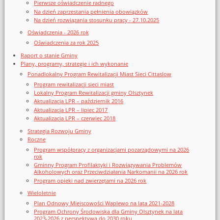
Pierwsze oświadczenie radnego
Na dzień zaprzestania pełnienia obowiązków
Na dzień rozwiązania stosunku pracy - 27.10.2025
Oświadczenia - 2026 rok
Oświadczenia za rok 2025
Raport o stanie Gminy
Plany, programy, strategie i ich wykonanie
Ponadlokalny Program Rewitalizacji Miast Sieci Cittaslow
Program rewitalizacji sieci miast
Lokalny Program Rewitalizacji gminy Olsztynek
Aktualizacja LPR – październik 2016
Aktualizacja LPR – lipiec 2017
Aktualizacja LPR – czerwiec 2018
Strategia Rozwoju Gminy
Roczne
Program współpracy z organizacjami pozarządowymi na 2026
rok
Gminny Program Profilaktyki i Rozwiązywania Problemów
Alkoholowych oraz Przeciwdziałania Narkomanii na 2026 rok
Program opieki nad zwierzętami na 2026 rok
Wieloletnie
Plan Odnowy Miejscowości Waplewo na lata 2021-2028
Program Ochrony Środowiska dla Gminy Olsztynek na lata
2023-2026 z perspektywą do 2030 roku