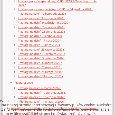
Przetarg pojazdu specjalnego OSP - STAR 200 na 14 grudnia
2020 r
Przetarg pojazdów specjalnych OSP na 04 grudnia 2020 r
Przetarg na dzień 10 listopada 2020 r
Przetarg na dzień 9 listopada 2020 r
Przetargi na dzień 9 października 2020 r
Przetargi na dzień 7 września 2020 r
Przetargi na dzień 28 sierpnia 2020 r
Przetargi na dzień 7 sierpnia 2020
Przetargi na dzień 17 lipca 2020 r
Przetarg na dzień 10 lipca 2020 r
Przetarg na dzień 26 czerwca 2020 r
Przetargi na dzień 19 czerwca 2020 r
Przetargi na dzień 3 kwietnia 2020 r
Przetarg na dzień 30 marca 2020 r
Przetarg na dzień 23 marca 2020 r
Przetarg na dzień 28 lutego 2020 r
Przetargi na dzień 21 lutego 2020 r
Przetargi 2026
Przetarg na dzień 6 marca 2026 r.
Przetargi na dzień 10 sierpnia 2026 r.
Przetarg na dzień 11 sierpnia 2026 r.
We use cookies
Przetarg na dzień 11 września 2026 r.
Na naszej stronie internetowej używamy plików cookie. Niektóre
Wykazy nieruchomości przeznaczonych do sprzedaży i dzierżawy
z nich są niezbędne dla funkcjonowania strony, inne pomagają
nam w ulepszaniu tej strony i doświadczeń użytkownika
Wykazy z 2026 roku