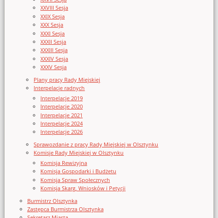
XXVIII Sesja
XXIX Sesja
XXX Sesja
XXXI Sesja
XXXII Sesja
XXXIII Sesja
XXXIV Sesja
XXXV Sesja
Plany pracy Rady Miejskiej
Interpelacje radnych
Interpelacje 2019
Interpelacje 2020
Interpelacje 2021
Interpelacje 2024
Interpelacje 2026
Sprawozdanie z pracy Rady Miejskiej w Olsztynku
Komisje Rady Miejskiej w Olsztynku
Komisja Rewizyjna
Komisja Gospodarki i Budżetu
Komisja Spraw Społecznych
Komisja Skarg, Wniosków i Petycji
Burmistrz Olsztynka
Zastępca Burmistrza Olsztynka
Sekretarz Miasta