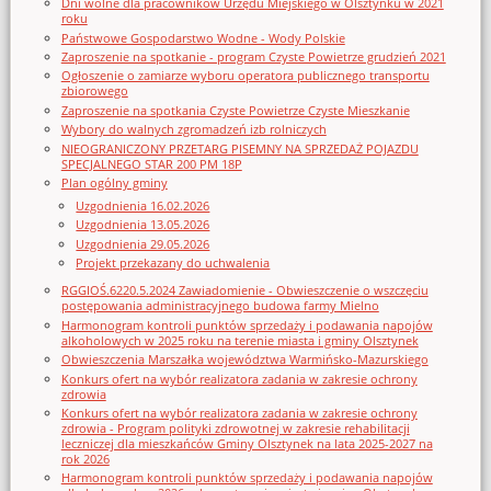
Dni wolne dla pracowników Urzędu Miejskiego w Olsztynku w 2021
roku
Państwowe Gospodarstwo Wodne - Wody Polskie
Zaproszenie na spotkanie - program Czyste Powietrze grudzień 2021
Ogłoszenie o zamiarze wyboru operatora publicznego transportu
zbiorowego
Zaproszenie na spotkania Czyste Powietrze Czyste Mieszkanie
Wybory do walnych zgromadzeń izb rolniczych
NIEOGRANICZONY PRZETARG PISEMNY NA SPRZEDAŻ POJAZDU
SPECJALNEGO STAR 200 PM 18P
Plan ogólny gminy
Uzgodnienia 16.02.2026
Uzgodnienia 13.05.2026
Uzgodnienia 29.05.2026
Projekt przekazany do uchwalenia
RGGIOŚ.6220.5.2024 Zawiadomienie - Obwieszczenie o wszczęciu
postępowania administracyjnego budowa farmy Mielno
Harmonogram kontroli punktów sprzedaży i podawania napojów
alkoholowych w 2025 roku na terenie miasta i gminy Olsztynek
Obwieszczenia Marszałka województwa Warmińsko-Mazurskiego
Konkurs ofert na wybór realizatora zadania w zakresie ochrony
zdrowia
Konkurs ofert na wybór realizatora zadania w zakresie ochrony
zdrowia - Program polityki zdrowotnej w zakresie rehabilitacji
leczniczej dla mieszkańców Gminy Olsztynek na lata 2025-2027 na
rok 2026
Harmonogram kontroli punktów sprzedaży i podawania napojów