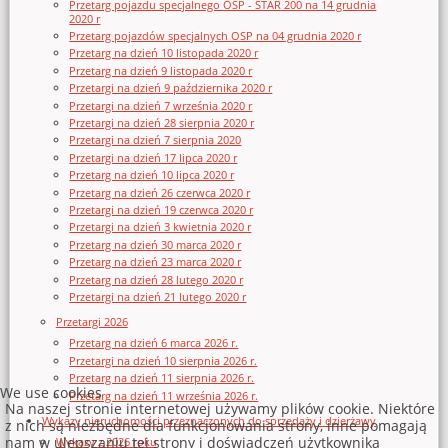
Przetarg pojazdu specjalnego OSP - STAR 200 na 14 grudnia
2020 r
Przetarg pojazdów specjalnych OSP na 04 grudnia 2020 r
Przetarg na dzień 10 listopada 2020 r
Przetarg na dzień 9 listopada 2020 r
Przetargi na dzień 9 października 2020 r
Przetargi na dzień 7 września 2020 r
Przetargi na dzień 28 sierpnia 2020 r
Przetargi na dzień 7 sierpnia 2020
Przetargi na dzień 17 lipca 2020 r
Przetarg na dzień 10 lipca 2020 r
Przetarg na dzień 26 czerwca 2020 r
Przetargi na dzień 19 czerwca 2020 r
Przetargi na dzień 3 kwietnia 2020 r
Przetarg na dzień 30 marca 2020 r
Przetarg na dzień 23 marca 2020 r
Przetarg na dzień 28 lutego 2020 r
Przetargi na dzień 21 lutego 2020 r
Przetargi 2026
Przetarg na dzień 6 marca 2026 r.
Przetargi na dzień 10 sierpnia 2026 r.
Przetarg na dzień 11 sierpnia 2026 r.
We use cookies
Przetarg na dzień 11 września 2026 r.
Na naszej stronie internetowej używamy plików cookie. Niektóre
Wykazy nieruchomości przeznaczonych do sprzedaży i dzierżawy
z nich są niezbędne dla funkcjonowania strony, inne pomagają
nam w ulepszaniu tej strony i doświadczeń użytkownika
Wykazy z 2026 roku