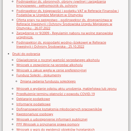
Podinspektor ds. obronnych, obrony cywilnej i zarządzania
kryzysowego - pełnomocnik ds. ochrony
Podinspektor ds. księgowości i podatku VAT w Referacie Finansów i
Podatków w Urzędzie Miejskim w Olsztynku
Oferta pracy na zastępstwo - podinspektor ds. drogownictwa w
Referacie Inwestycji i Ochrony Środowiska Urzędu Miejskiego w
Olsztynku - 26.07.2022
Zarządzenie nr 9/2009 - Regulamin naboru na wolne stanowiska
urzędnicze.
Podinspektor ds. gospodarki wodno–ściekowej w Referacie
Inwestycji i Ochrony Środowiska - 25.10.2022
Druki do pobrania
Oświadczenie o rocznej wartości sprzedanego alkoholu
Wniosek o zezwolenie na sprzedaz alkoholu
Wniosek o zakup węgla w cenie preferencyjnej
Fundusz Sołecki - dokumenty
Zmiana zadania funduszu sołeckiego
Wniosek o wydanie odpisu aktu urodzenia, małżeństwa lub zgonu
Przedłużenie terminu płatności z powodu COVID-19
Deklaracje podatkowe
Informacje podatkowe
Dofinansowanie kształcenia młodocianych pracowników
Kwestonariusz osobowy
Wniosek o udostępnienie informacji publicznej
PPF Wniosek o przyznanie prawa pomocy
Wniosek o wpis do ewidencji obiektów hotelarskich