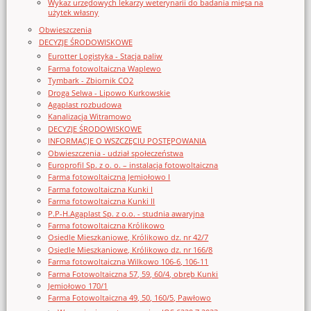
Wykaz urzędowych lekarzy weterynarii do badania mięsa na
użytek własny
Obwieszczenia
DECYZJE ŚRODOWISKOWE
Eurotter Logistyka - Stacja paliw
Farma fotowoltaiczna Waplewo
Tymbark - Zbiornik CO2
Droga Selwa - Lipowo Kurkowskie
Agaplast rozbudowa
Kanalizacja Witramowo
DECYZJE ŚRODOWISKOWE
INFORMACJE O WSZCZĘCIU POSTĘPOWANIA
Obwieszczenia - udział społeczeństwa
Europrofil Sp. z o. o. – instalacja fotowoltaiczna
Farma fotowoltaiczna Jemiołowo I
Farma fotowoltaiczna Kunki I
Farma fotowoltaiczna Kunki II
P.P-H.Agaplast Sp. z o.o. - studnia awaryjna
Farma fotowoltaiczna Królikowo
Osiedle Mieszkaniowe, Królikowo dz. nr 42/7
Osiedle Mieszkaniowe, Królikowo dz. nr 166/8
Farma fotowoltaiczna Wilkowo 106-6, 106-11
Farma Fotowoltaiczna 57, 59, 60/4, obręb Kunki
Jemiołowo 170/1
Farma Fotowoltaiczna 49, 50, 160/5, Pawłowo