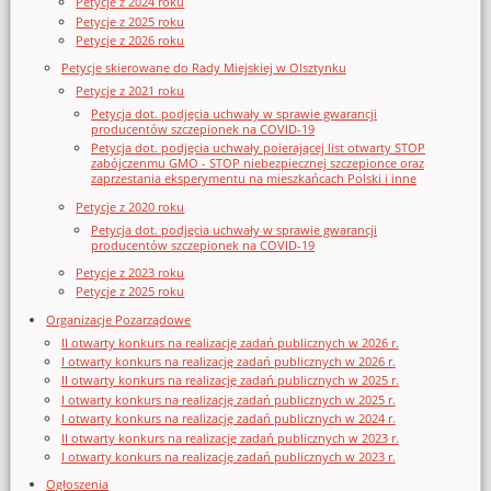
Petycje z 2024 roku
Petycje z 2025 roku
Petycje z 2026 roku
Petycje skierowane do Rady Miejskiej w Olsztynku
Petycje z 2021 roku
Petycja dot. podjęcia uchwały w sprawie gwarancji
producentów szczepionek na COVID-19
Petycja dot. podjęcia uchwały poierającej list otwarty STOP
zabójczenmu GMO - STOP niebezpiecznej szczepionce oraz
zaprzestania eksperymentu na mieszkańcach Polski i inne
Petycje z 2020 roku
Petycja dot. podjęcia uchwały w sprawie gwarancji
producentów szczepionek na COVID-19
Petycje z 2023 roku
Petycje z 2025 roku
Organizacje Pozarządowe
II otwarty konkurs na realizację zadań publicznych w 2026 r.
I otwarty konkurs na realizację zadań publicznych w 2026 r.
II otwarty konkurs na realizację zadań publicznych w 2025 r.
I otwarty konkurs na realizację zadań publicznych w 2025 r.
I otwarty konkurs na realizację zadań publicznych w 2024 r.
II otwarty konkurs na realizację zadań publicznych w 2023 r.
I otwarty konkurs na realizację zadań publicznych w 2023 r.
Ogłoszenia