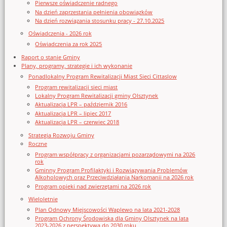
Pierwsze oświadczenie radnego
Na dzień zaprzestania pełnienia obowiązków
Na dzień rozwiązania stosunku pracy - 27.10.2025
Oświadczenia - 2026 rok
Oświadczenia za rok 2025
Raport o stanie Gminy
Plany, programy, strategie i ich wykonanie
Ponadlokalny Program Rewitalizacji Miast Sieci Cittaslow
Program rewitalizacji sieci miast
Lokalny Program Rewitalizacji gminy Olsztynek
Aktualizacja LPR – październik 2016
Aktualizacja LPR – lipiec 2017
Aktualizacja LPR – czerwiec 2018
Strategia Rozwoju Gminy
Roczne
Program współpracy z organizacjami pozarządowymi na 2026
rok
Gminny Program Profilaktyki i Rozwiązywania Problemów
Alkoholowych oraz Przeciwdziałania Narkomanii na 2026 rok
Program opieki nad zwierzętami na 2026 rok
Wieloletnie
Plan Odnowy Miejscowości Waplewo na lata 2021-2028
Program Ochrony Środowiska dla Gminy Olsztynek na lata
2023-2026 z perspektywą do 2030 roku