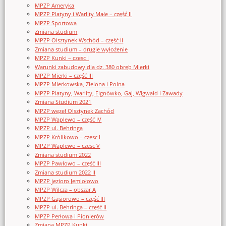
MPZP Ameryka
MPZP Platyny i Warlity Małe – część II
MPZP Sportowa
Zmiana studium
MPZP Olsztynek Wschód – część II
Zmiana studium – drugie wyłożenie
MPZP Kunki – czesc I
Warunki zabudowy dla dz. 380 obręb Mierki
MPZP Mierki – część III
MPZP Mierkowska, Zielona i Polna
MPZP Platyny, Warlity, Elgnówko, Gaj, Wigwałd i Zawady
Zmiana Studium 2021
MPZP węzeł Olsztynek Zachód
MPZP Waplewo – część IV
MPZP ul. Behringa
MPZP Królikowo – czesc I
MPZP Waplewo – czesc V
Zmiana studium 2022
MPZP Pawłowo – część III
Zmiana studium 2022 II
MPZP jezioro Jemiołowo
MPZP Wilcza – obszar A
MPZP Gąsiorowo – część III
MPZP ul. Behringa – część II
MPZP Perłowa i Pionierów
Zmiana MPZP Kunki