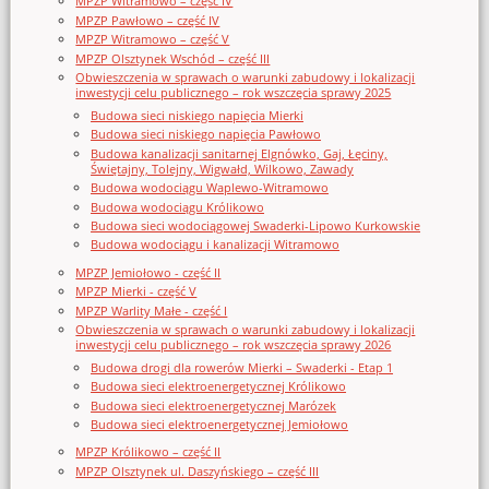
MPZP Witramowo – część IV
MPZP Pawłowo – część IV
MPZP Witramowo – część V
MPZP Olsztynek Wschód – część III
Obwieszczenia w sprawach o warunki zabudowy i lokalizacji
inwestycji celu publicznego – rok wszczęcia sprawy 2025
Budowa sieci niskiego napięcia Mierki
Budowa sieci niskiego napięcia Pawłowo
Budowa kanalizacji sanitarnej Elgnówko, Gaj, Łęciny,
Świętajny, Tolejny, Wigwałd, Wilkowo, Zawady
Budowa wodociągu Waplewo-Witramowo
Budowa wodociągu Królikowo
Budowa sieci wodociągowej Swaderki-Lipowo Kurkowskie
Budowa wodociągu i kanalizacji Witramowo
MPZP Jemiołowo - część II
MPZP Mierki - część V
MPZP Warlity Małe - część I
Obwieszczenia w sprawach o warunki zabudowy i lokalizacji
inwestycji celu publicznego – rok wszczęcia sprawy 2026
Budowa drogi dla rowerów Mierki – Swaderki - Etap 1
Budowa sieci elektroenergetycznej Królikowo
Budowa sieci elektroenergetycznej Marózek
Budowa sieci elektroenergetycznej Jemiołowo
MPZP Królikowo – część II
MPZP Olsztynek ul. Daszyńskiego – część III