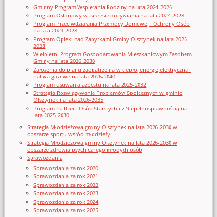
Gminny Program Wspierania Rodziny na lata 2024-2026
Program Osłonowy w zakresie dożywiania na lata 2024-2028
Program Przeciwdziałania Przemocy Domowej i Ochrony Osób
na lata 2023-2028
Program Opieki nad Zabytkami Gminy Olsztynek na lata 2025-
2028
Wieloletni Program Gospodarowania Mieszkaniowym Zasobem
Gminy na lata 2026-2030
Założenia do planu zaopatrzenia w ciepło, energię elektryczna i
paliwa gazowe na lata 2026-2040
Program usuwania azbestu na lata 2025-2032
Strategia Rozwiązywania Problemów Społecznych w gminie
Olsztynek na lata 2026-2035
Program na Rzecz Osób Starszych i z Niepełnosprawnością na
lata 2025-2030
Strategia Młodzieżowa gminy Olsztynek na lata 2026-2030 w
obszarze sportu wśród młodzieży
Strategia Młodzieżowa gminy Olsztynek na lata 2026-2030 w
obszarze zdrowia psychicznego młodych osób
Sprawozdania
Sprawozdania za rok 2020
Sprawozdania za rok 2021
Sprawozdania za rok 2022
Sprawozdania za rok 2023
Sprawozdania za rok 2024
Sprawozdania za rok 2025