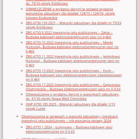
dz. 73/10 obręb Królikowo
OBWIESZCZENIE o wydaniu decyzji w sprawie wydania
warunków zabudowy dla działek 124/15 i 124/16, obręb
Lipowo Kurkowskie
ZBG.6730.129.2021 – Warunki zabudowy dla działki nr 73/24
obręb Królikowo
ZBG.6733.9.2022 Inwestycja celu publicznego – Ząbie –
Budowa kablowej elektroenergetycznej sieci nn 0,4kV
ZBG.6733.10.2022 Inwestycja celu publicznego – Mierki
(kolonia)– Budowa kablowej elektroenergetycznej sieci nn
0,4kV
ZBG.6733.11.2022 Inwestycja celu publicznego – Jemiołowo
(kolonia) – Budowa kablowej elektroenergetycznej sieci nn
0,4kV
ZBG.6733.13.2022 Inwestycja celu publicznego – Kurki –
Budowa kablowej sieci elektroenergetycznej oświetleniowej
nn 0,4kV
ZBG.6733.17.2022 Inwestycja celu publicznego – Gąsiorowo
Olsztyneckie – Budowa elektroenergetycznej sieci nn 0,4 kV
Obwieszczenie o wydaniu decyzji o warunkach zabudowy,
dz. 41/10 obręb Nowa Wieś Ostródzka
GNP.6730.185.2023 - Warunki zabudowy dla działki 1/13
obręb Lutek
Obwieszczenia w sprawach o warunki zabudowy i lokalizacji
inwestycji celu publicznego – rok wszczęcia sprawy 2024
ZBG.6733.1.2024 – Łutynowo – Budowa kablowej sieci
elektroenergetycznej nn 0,4 kV