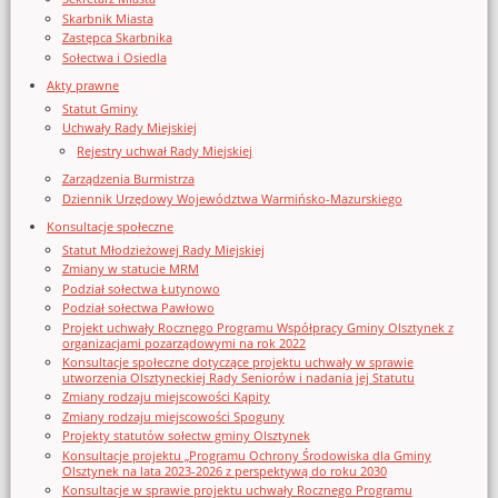
Skarbnik Miasta
Zastępca Skarbnika
Sołectwa i Osiedla
Akty prawne
Statut Gminy
Uchwały Rady Miejskiej
Rejestry uchwał Rady Miejskiej
Zarządzenia Burmistrza
Dziennik Urzędowy Województwa Warmińsko-Mazurskiego
Konsultacje społeczne
Statut Młodzieżowej Rady Miejskiej
Zmiany w statucie MRM
Podział sołectwa Łutynowo
Podział sołectwa Pawłowo
Projekt uchwały Rocznego Programu Współpracy Gminy Olsztynek z
organizacjami pozarządowymi na rok 2022
Konsultacje społeczne dotyczące projektu uchwały w sprawie
utworzenia Olsztyneckiej Rady Seniorów i nadania jej Statutu
Zmiany rodzaju miejscowości Kąpity
Zmiany rodzaju miejscowości Spoguny
Projekty statutów sołectw gminy Olsztynek
Konsultacje projektu „Programu Ochrony Środowiska dla Gminy
Olsztynek na lata 2023-2026 z perspektywą do roku 2030
Konsultacje w sprawie projektu uchwały Rocznego Programu