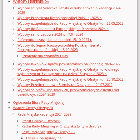
WYBORY I REFERENDA
Wybory sołtysa Sołectwa Zezuty w trakcie trwania kadencji 2024-
2029
Wybory Prezydenta Rzeczypospolitej Polskiej 2025 r.
Wybory uzupełniające do Rady Miejskiej w Olsztynku - 25.05.2025 r
Wybory do Parlamentu Europejskiego - 9 czerwca 2024 r.
Wybory samorządowe 2024 r. - 7.04.2024
Referendum zarządzone na dzień 15.10.2023 r.
Wybory do Sejmu Rzeczypospolitej Polskiej i Senatu
Rzeczypospolitej Polskiej - 15.10.2023
Szkolenie dla członków OKW
Wybory ławników sądów powszechnych na kadencję 2024-2027
Wybory uzupełniające do Rady Miejskiej w Olsztynku w okręgu
wyborczym nr 3 zarządzone na dzień 15 stycznia 2023 r.
Wybory uzupełniające do Rady Miejskiej w Olsztynku - 23.10.2022
Wybory Przedterminowe Burmistrza Olsztynka - 24.07.2022
Wybory sołtysów, rad sołeckich, przewodniczących osiedli i rad
osiedlowych 2024-2029
Ogłoszenia Biura Rady Miejskiej
Władze Gminy Olsztynek
Rada Miejska kadencja 2024-2029
Statut Gminy Olsztynek
Radni Rady Miejskiej w Olsztynku (w tym dyżury)
Sesje Rady Miejskiej w Olsztynku
I sesja - inauguracyjna