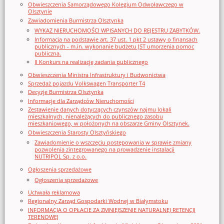
Obwieszczenia Samorządowego Kolegium Odwoławczego w
Olsztynie
Zawiadomienia Burmistrza Olsztynka
WYKAZ NIERUCHOMOŚCI WPISANYCH DO REJESTRU ZABYTKÓW.
Informacja na podstawie art. 37 ust. 1 pkt 2 ustawy o finansach
publicznych - m.in. wykonanie budżetu JST umorzenia pomoc
publiczna.
II Konkurs na realizację zadania publicznego
Obwieszczenia Ministra Infrastruktury i Budwonictwa
Sprzedaż pojazdu Volkswagen Transporter T4
Decyzje Burmistrza Olsztynka
Informacje dla Zarządców Nieruchomości
Zestawienie danych dotyczących czynszów najmu lokali
mieszkalnych, nienależących do publicznego zasobu
mieszkaniowego, w położonych na obszarze Gminy Olsztynek.
Obwieszczenia Starosty Olsztyńskiego
Zawiadomienie o wszczęciu postępowania w sprawie zmiany
pozwolenia zintegrowanego na prowadzenie instalacji
NUTRIPOL Sp. z o.o.
Ogłoszenia sprzedażowe
Ogłoszenia sprzedażowe
Uchwała reklamowa
Regionalny Zarząd Gospodarki Wodnej w Białymstoku
INFORMACJA O OPŁACIE ZA ZMNIEJSZENIE NATURALNEJ RETENCJI
TERENOWEJ