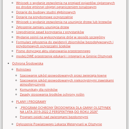
Wniosek o wydanie zezwolenia na przejazd pojazdów ciężarowych
po drodze gminnej objętej ograniczeniem tonażowym
Dotacje do budowy studni głębinowych
Dotacje na przydomowe oczyszczalnie
Wniosek o wydanie zezwolenia na usunięcie drzew lub krzewów
Zgłoszenie zamiaru usunięcia drzew
Uzgodnienie zasad korzystania z przystanków
Wydanie opinii na wykorzystanie dróg w sposób szczególny
Formularz zgłoszenia do ewidencji zbiorników bezodpływowych i
przydomowych oczyszczalni ścieków
Pismo dotyczące aktu planowania przestrzennego
modeLOWE przestrzenie edukacji i integracji w Gminie Olsztynek
Ochrona Środowiska
Rolnictwo
Szacowanie szkód spowodowanych przez zwierzęta łowne
Szacowanie szkód spowodowanych niekorzystnymi zjawiskami
atmosferycznymi
Komunikaty dla rolników
Zasady stosowania środków ochrony roślin
PLANY I PROGRAMY
„PROGRAM OCHRONY ŚRODOWISKA DLA GMINY OLSZTYNEK
NA LATA 2019-2022 Z PERSPEKTYWĄ DO ROKU 2026”
Program opieki nad zwierzętami bezdomnymi
Ogloszenie Powiatowego Lekarza Weterynarii w Olsztynie