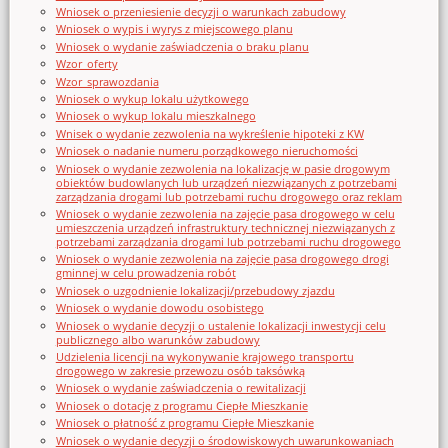
Wniosek o przeniesienie decyzji o warunkach zabudowy
Wniosek o wypis i wyrys z miejscowego planu
Wniosek o wydanie zaświadczenia o braku planu
Wzor_oferty
Wzor_sprawozdania
Wniosek o wykup lokalu użytkowego
Wniosek o wykup lokalu mieszkalnego
Wnisek o wydanie zezwolenia na wykreślenie hipoteki z KW
Wniosek o nadanie numeru porządkowego nieruchomości
Wniosek o wydanie zezwolenia na lokalizację w pasie drogowym
obiektów budowlanych lub urządzeń niezwiązanych z potrzebami
zarządzania drogami lub potrzebami ruchu drogowego oraz reklam
Wniosek o wydanie zezwolenia na zajęcie pasa drogowego w celu
umieszczenia urządzeń infrastruktury technicznej niezwiązanych z
potrzebami zarządzania drogami lub potrzebami ruchu drogowego
Wniosek o wydanie zezwolenia na zajęcie pasa drogowego drogi
gminnej w celu prowadzenia robót
Wniosek o uzgodnienie lokalizacji/przebudowy zjazdu
Wniosek o wydanie dowodu osobistego
Wniosek o wydanie decyzji o ustalenie lokalizacji inwestycji celu
publicznego albo warunków zabudowy
Udzielenia licencji na wykonywanie krajowego transportu
drogowego w zakresie przewozu osób taksówką
Wniosek o wydanie zaświadczenia o rewitalizacji
Wniosek o dotację z programu Ciepłe Mieszkanie
Wniosek o płatność z programu Ciepłe Mieszkanie
Wniosek o wydanie decyzji o środowiskowych uwarunkowaniach