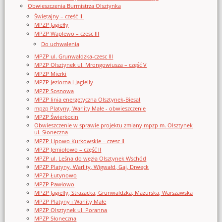
Obwieszczenia Burmistrza Olsztynka
Świętajny – część III
MPZP Jagiełły
MPZP Waplewo – czesc III
Do uchwalenia
MPZP ul. Grunwaldzka-czesc III
MPZP Olsztynek ul. Mrongowiusza – część V
MPZP Mierki
MPZP Jeziorna i Jagielly
MPZP Sosnowa
MPZP linia energetyczna Olsztynek-Biesal
mpzp Platyny, Warlity Małe - obwieszczenie
MPZP Świerkocin
Obwieszczenie w sprawie projektu zmiany mpzp m. Olsztynek
ul. Słoneczna
MPZP Lipowo Kurkowskie – czesc II
MPZP Jemiołowo – część II
MPZP ul. Leśna do węzła Olsztynek Wschód
MPZP Platyny, Warlity, Wigwałd, Gaj, Drwęck
MPZP Łutynowo
MPZP Pawłowo
MPZP Jagielly, Strazacka, Grunwaldzka, Mazurska, Warszawska
MPZP Platyny i Warlity Małe
MPZP Olsztynek ul. Poranna
MPZP Słoneczna