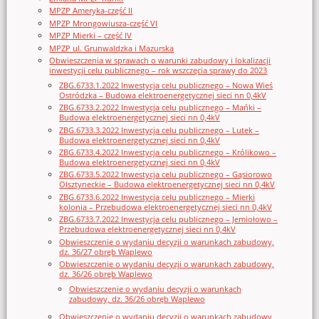
MPZP Ameryka-część II
MPZP Mrongowiusza-część VI
MPZP Mierki – część IV
MPZP ul. Grunwaldzka i Mazurska
Obwieszczenia w sprawach o warunki zabudowy i lokalizacji
inwestycji celu publicznego – rok wszczęcia sprawy do 2023
ZBG.6733.1.2022 Inwestycja celu publicznego – Nowa Wieś
Ostródzka – Budowa elektroenergetycznej sieci nn 0,4kV
ZBG.6733.2.2022 Inwestycja celu publicznego – Mańki –
Budowa elektroenergetycznej sieci nn 0,4kV
ZBG.6733.3.2022 Inwestycja celu publicznego – Lutek –
Budowa elektroenergetycznej sieci nn 0,4kV
ZBG.6733.4.2022 Inwestycja celu publicznego – Królikowo –
Budowa elektroenergetycznej sieci nn 0,4kV
ZBG.6733.5.2022 Inwestycja celu publicznego – Gąsiorowo
Olsztyneckie – Budowa elektroenergetycznej sieci nn 0,4kV
ZBG.6733.6.2022 Inwestycja celu publicznego – Mierki
kolonia – Przebudowa elektroenergetycznej sieci nn 0,4kV
ZBG.6733.7.2022 Inwestycja celu publicznego – Jemiołowo –
Przebudowa elektroenergetycznej sieci nn 0,4kV
Obwieszczenie o wydaniu decyzji o warunkach zabudowy,
dz. 36/27 obręb Waplewo
Obwieszczenie o wydaniu decyzji o warunkach zabudowy,
dz. 36/26 obręb Waplewo
Obwieszczenie o wydaniu decyzji o warunkach
zabudowy, dz. 36/26 obręb Waplewo
Obwieszczenie o wydaniu decyzji o warunkach zabudowy,