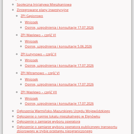
Społeczna Inicjatywa Mieszkaniowa
Zintegrowane plany inwestycyjne
ZPI Gąsiorowo
Wniosek
Opinie, uzgodnienia i konsultacje 17.07.2026
ZPI Waplewo – część VI
Wniosek
Opinie, uzgodnienia i konsultacje 5.06.2026
ZPI Łutynowo – część II
Wniosek
Opinie, uzgodnienia i konsultacje 17.07.2026
ZPI Witramowo – część VI
Wniosek
Opinie, uzgodnienia i konsultacje 17.07.2026
ZPI Waplewo – część VII
Wniosek
Opinie, uzgodnienia i konsultacje 17.07.2026
Ogłoszenia Warmińsko-Mazurskiego Urzędu Wojewódzkiego
Ogłoszenie o najmie lokalu mieszkalnego w Elgnówku
Ogłoszenie o zamiarze wyboru operatora
Ogłoszenie o zamiarze wyboru operatora publicznego transportu
zbiorowego w trybie przetargu nieograniczonego