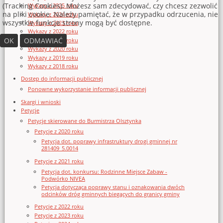
(Tracking Cookies). Możesz sam zdecydować, czy chcesz zezwolić
Wykazy z 2025 roku
na pliki cookie. Należy pamiętać, że w przypadku odrzucenia, nie
Wykazy z 2024 roku
wszystkie funkcje strony mogą być dostępne.
Wykazy z 2023 roku
Wykazy z 2022 roku
OK
ODMAWIAĆ
Wykazy z 2021 roku
Wykazy z 2020 roku
Wykazy z 2019 roku
Wykazy z 2018 roku
Dostęp do informacji publicznej
Ponowne wykorzystanie informacji publicznej
Skargi i wnioski
Petycje
Petycje skierowane do Burmistrza Olsztynka
Petycje z 2020 roku
Petycja dot. poprawy infrastruktury drogi gminnej nr
281409_5.0014
Petycje z 2021 roku
Petycja dot. konkursu: Rodzinne Miejsce Zabaw -
Podwórko NIVEA
Petycja dotycząca poprawy stanu i oznakowania dwóch
odcinków dróg gminnych biegących do granicy gminy
Petycje z 2022 roku
Petycje z 2023 roku