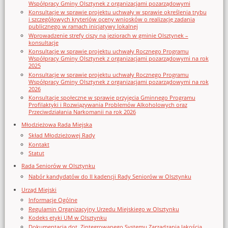
Współpracy Gminy Olsztynek z organizacjami pozarządowymi
Konsultacje w sprawie projektu uchwały w sprawie określenia trybu
i szczegółowych kryteriów oceny wniosków o realizację zadania
publicznego w ramach inicjatywy lokalnej
Wprowadzenie strefy ciszy na jeziorach w gminie Olsztynek –
konsultacje
Konsultacje w sprawie projektu uchwały Rocznego Programu
Współpracy Gminy Olsztynek z organizacjami pozarządowymi na rok
2025
Konsultacje w sprawie projektu uchwały Rocznego Programu
Współpracy Gminy Olsztynek z organizacjami pozarządowymi na rok
2026
Konsultacje społeczne w sprawie przyjęcia Gminnego Programu
Profilaktyki i Rozwiązywania Problemów Alkoholowych oraz
Przeciwdziałania Narkomanii na rok 2026
Młodzieżowa Rada Miejska
Skład Młodzieżowej Rady
Kontakt
Statut
Rada Seniorów w Olsztynku
Nabór kandydatów do II kadencji Rady Seniorów w Olsztynku
Urząd Miejski
Informacje Ogólne
Regulamin Organizacyjny Urzedu Miejskiego w Olsztynku
Kodeks etyki UM w Olsztynku
Dokumentacja dot. Zintegrowanego Systemu Zarządzania Jakością