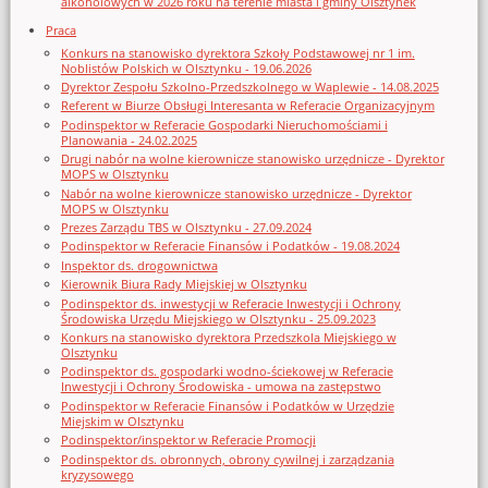
alkoholowych w 2026 roku na terenie miasta i gminy Olsztynek
Praca
Konkurs na stanowisko dyrektora Szkoły Podstawowej nr 1 im.
Noblistów Polskich w Olsztynku - 19.06.2026
Dyrektor Zespołu Szkolno-Przedszkolnego w Waplewie - 14.08.2025
Referent w Biurze Obsługi Interesanta w Referacie Organizacyjnym
Podinspektor w Referacie Gospodarki Nieruchomościami i
Planowania - 24.02.2025
Drugi nabór na wolne kierownicze stanowisko urzędnicze - Dyrektor
MOPS w Olsztynku
Nabór na wolne kierownicze stanowisko urzędnicze - Dyrektor
MOPS w Olsztynku
Prezes Zarządu TBS w Olsztynku - 27.09.2024
Podinspektor w Referacie Finansów i Podatków - 19.08.2024
Inspektor ds. drogownictwa
Kierownik Biura Rady Miejskiej w Olsztynku
Podinspektor ds. inwestycji w Referacie Inwestycji i Ochrony
Środowiska Urzędu Miejskiego w Olsztynku - 25.09.2023
Konkurs na stanowisko dyrektora Przedszkola Miejskiego w
Olsztynku
Podinspektor ds. gospodarki wodno-ściekowej w Referacie
Inwestycji i Ochrony Środowiska - umowa na zastępstwo
Podinspektor w Referacie Finansów i Podatków w Urzędzie
Miejskim w Olsztynku
Podinspektor/inspektor w Referacie Promocji
Podinspektor ds. obronnych, obrony cywilnej i zarządzania
kryzysowego