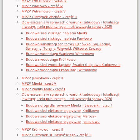
MPZP Witramowo – część IV
MPZP Pawłowo – część IV
MPZP Witramowo – część V
MPZP Olsztynek Wschód – część III
Obwieszczenia w sprawach o warunki zabudowy i lokalizacji
inwestycji celu publicznego – rok wszczęcia sprawy 2025
Budowa sieci niskiego napięcia Mierki
Budowa sieci niskiego napięcia Pawłowo
Budowa kanalizacji sanitarnej Elgnówko, Gaj, Łęciny,
Świętajny, Tolejny, Wigwałd, Wilkowo, Zawady
Budowa wodociągu Waplewo-Witramowo
Budowa wodociągu Królikowo
Budowa sieci wodociągowej Swaderki-Lipowo Kurkowskie
Budowa wodociągu i kanalizacji Witramowo
MPZP Jemiołowo - część II
MPZP Mierki - część V
MPZP Warlity Małe - część I
Obwieszczenia w sprawach o warunki zabudowy i lokalizacji
inwestycji celu publicznego – rok wszczęcia sprawy 2026
Budowa drogi dla rowerów Mierki – Swaderki - Etap 1
Budowa sieci elektroenergetycznej Królikowo
Budowa sieci elektroenergetycznej Marózek
Budowa sieci elektroenergetycznej Jemiołowo
MPZP Królikowo – część II
MPZP Olsztynek ul. Daszyńskiego – część III