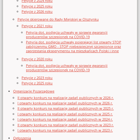
Petycje z 2024 roku
Petycje z 2025 roku
Petycje z 2026 roku
Petycje skierowane do Rady Miejskiej w Olsztynku
Petycje z 2021 roku
Petycja dot. podjęcia uchwały w sprawie gwarancji
producentów szczepionek na COVID-19
Petycja dot. podjęcia uchwały poierającej list otwarty STOP
zabójczenmu GMO - STOP niebezpiecznej szczepionce oraz
zaprzestania eksperymentu na mieszkańcach Polski i inne
Petycje z 2020 roku
Petycja dot. podjęcia uchwały w sprawie gwarancji
producentów szczepionek na COVID-19
Petycje z 2023 roku
Petycje z 2025 roku
Organizacje Pozarządowe
II otwarty konkurs na realizację zadań publicznych w 2026 r.
I otwarty konkurs na realizację zadań publicznych w 2026 r.
II otwarty konkurs na realizację zadań publicznych w 2025 r.
I otwarty konkurs na realizację zadań publicznych w 2025 r.
I otwarty konkurs na realizację zadań publicznych w 2024 r.
II otwarty konkurs na realizację zadań publicznych w 2023 r.
I otwarty konkurs na realizację zadań publicznych w 2023 r.
Ogłoszenia