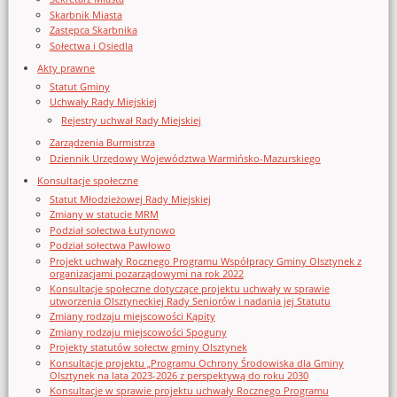
Skarbnik Miasta
Zastępca Skarbnika
Sołectwa i Osiedla
Akty prawne
Statut Gminy
Uchwały Rady Miejskiej
Rejestry uchwał Rady Miejskiej
Zarządzenia Burmistrza
Dziennik Urzędowy Województwa Warmińsko-Mazurskiego
Konsultacje społeczne
Statut Młodzieżowej Rady Miejskiej
Zmiany w statucie MRM
Podział sołectwa Łutynowo
Podział sołectwa Pawłowo
Projekt uchwały Rocznego Programu Współpracy Gminy Olsztynek z
organizacjami pozarządowymi na rok 2022
Konsultacje społeczne dotyczące projektu uchwały w sprawie
utworzenia Olsztyneckiej Rady Seniorów i nadania jej Statutu
Zmiany rodzaju miejscowości Kąpity
Zmiany rodzaju miejscowości Spoguny
Projekty statutów sołectw gminy Olsztynek
Konsultacje projektu „Programu Ochrony Środowiska dla Gminy
Olsztynek na lata 2023-2026 z perspektywą do roku 2030
Konsultacje w sprawie projektu uchwały Rocznego Programu