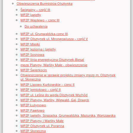
Obwieszczenia Burmistrza Olsztynka
Świętajny – część III
MPZP Jagiełły
MPZP Waplewo – czesc III
Do uchwalenia
MPZP ul. Grunwaldzka-czesc III
MPZP Olsztynek ul. Mrongowiusza – część V
MPZP Mierki
MPZP Jeziorna i Jagielly
MPZP Sosnowa
MPZP linia energetyczna Olsztynek-Biesal
mpzp Platyny, Warlity Małe - obwieszczenie
MPZP Świerkocin
Obwieszczenie w sprawie projektu zmiany mpzp m. Olsztynek
ul. Słoneczna
MPZP Lipowo Kurkowskie – czesc II
MPZP Jemiołowo – część II
MPZP ul. Leśna do węzła Olsztynek Wschód
MPZP Platyny, Warlity, Wigwałd, Gaj, Drwęck
MPZP Łutynowo
MPZP Pawłowo
MPZP Jagielly, Strazacka, Grunwaldzka, Mazurska, Warszawska
MPZP Platyny i Warlity Małe
MPZP Olsztynek ul. Poranna
MPZP Słoneczna