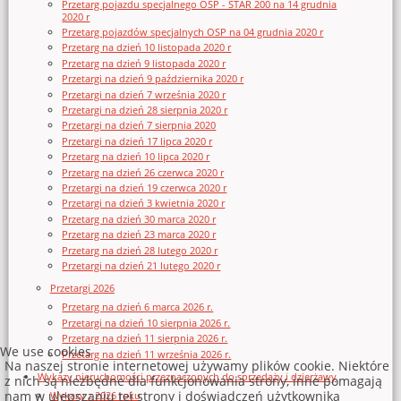
Przetarg pojazdu specjalnego OSP - STAR 200 na 14 grudnia
2020 r
Przetarg pojazdów specjalnych OSP na 04 grudnia 2020 r
Przetarg na dzień 10 listopada 2020 r
Przetarg na dzień 9 listopada 2020 r
Przetargi na dzień 9 października 2020 r
Przetargi na dzień 7 września 2020 r
Przetargi na dzień 28 sierpnia 2020 r
Przetargi na dzień 7 sierpnia 2020
Przetargi na dzień 17 lipca 2020 r
Przetarg na dzień 10 lipca 2020 r
Przetarg na dzień 26 czerwca 2020 r
Przetargi na dzień 19 czerwca 2020 r
Przetargi na dzień 3 kwietnia 2020 r
Przetarg na dzień 30 marca 2020 r
Przetarg na dzień 23 marca 2020 r
Przetarg na dzień 28 lutego 2020 r
Przetargi na dzień 21 lutego 2020 r
Przetargi 2026
Przetarg na dzień 6 marca 2026 r.
Przetargi na dzień 10 sierpnia 2026 r.
Przetarg na dzień 11 sierpnia 2026 r.
We use cookies
Przetarg na dzień 11 września 2026 r.
Na naszej stronie internetowej używamy plików cookie. Niektóre
Wykazy nieruchomości przeznaczonych do sprzedaży i dzierżawy
z nich są niezbędne dla funkcjonowania strony, inne pomagają
nam w ulepszaniu tej strony i doświadczeń użytkownika
Wykazy z 2026 roku