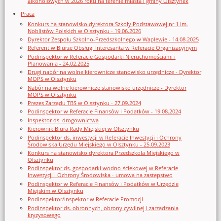
alkoholowych w 2026 roku na terenie miasta i gminy Olsztynek
Praca
Konkurs na stanowisko dyrektora Szkoły Podstawowej nr 1 im.
Noblistów Polskich w Olsztynku - 19.06.2026
Dyrektor Zespołu Szkolno-Przedszkolnego w Waplewie - 14.08.2025
Referent w Biurze Obsługi Interesanta w Referacie Organizacyjnym
Podinspektor w Referacie Gospodarki Nieruchomościami i
Planowania - 24.02.2025
Drugi nabór na wolne kierownicze stanowisko urzędnicze - Dyrektor
MOPS w Olsztynku
Nabór na wolne kierownicze stanowisko urzędnicze - Dyrektor
MOPS w Olsztynku
Prezes Zarządu TBS w Olsztynku - 27.09.2024
Podinspektor w Referacie Finansów i Podatków - 19.08.2024
Inspektor ds. drogownictwa
Kierownik Biura Rady Miejskiej w Olsztynku
Podinspektor ds. inwestycji w Referacie Inwestycji i Ochrony
Środowiska Urzędu Miejskiego w Olsztynku - 25.09.2023
Konkurs na stanowisko dyrektora Przedszkola Miejskiego w
Olsztynku
Podinspektor ds. gospodarki wodno-ściekowej w Referacie
Inwestycji i Ochrony Środowiska - umowa na zastępstwo
Podinspektor w Referacie Finansów i Podatków w Urzędzie
Miejskim w Olsztynku
Podinspektor/inspektor w Referacie Promocji
Podinspektor ds. obronnych, obrony cywilnej i zarządzania
kryzysowego