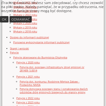
(Tracking Cookies). Możesz sam zdecydować, czy chcesz zezwolić
Wykazy z 2025 roku
na pliki cookie. Należy pamiętać, że w przypadku odrzucenia, nie
Wykazy z 2024 roku
wszystkie funkcje strony mogą być dostępne.
Wykazy z 2023 roku
Wykazy z 2022 roku
OK
ODMAWIAĆ
Wykazy z 2021 roku
Wykazy z 2020 roku
Wykazy z 2019 roku
Wykazy z 2018 roku
Dostęp do informacji publicznej
Ponowne wykorzystanie informacji publicznej
Skargi i wnioski
Petycje
Petycje skierowane do Burmistrza Olsztynka
Petycje z 2020 roku
Petycja dot. poprawy infrastruktury drogi gminnej nr
281409_5.0014
Petycje z 2021 roku
Petycja dot. konkursu: Rodzinne Miejsce Zabaw -
Podwórko NIVEA
Petycja dotycząca poprawy stanu i oznakowania dwóch
odcinków dróg gminnych biegących do granicy gminy
Petycje z 2022 roku
Petycje z 2023 roku