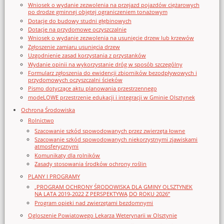
Wniosek o wydanie zezwolenia na przejazd pojazdów ciężarowych
po drodze gminnej objętej ograniczeniem tonażowym
Dotacje do budowy studni głębinowych
Dotacje na przydomowe oczyszczalnie
Wniosek o wydanie zezwolenia na usunięcie drzew lub krzewów
Zgłoszenie zamiaru usunięcia drzew
Uzgodnienie zasad korzystania z przystanków
Wydanie opinii na wykorzystanie dróg w sposób szczególny
Formularz zgłoszenia do ewidencji zbiorników bezodpływowych i
przydomowych oczyszczalni ścieków
Pismo dotyczące aktu planowania przestrzennego
modeLOWE przestrzenie edukacji i integracji w Gminie Olsztynek
Ochrona Środowiska
Rolnictwo
Szacowanie szkód spowodowanych przez zwierzęta łowne
Szacowanie szkód spowodowanych niekorzystnymi zjawiskami
atmosferycznymi
Komunikaty dla rolników
Zasady stosowania środków ochrony roślin
PLANY I PROGRAMY
„PROGRAM OCHRONY ŚRODOWISKA DLA GMINY OLSZTYNEK
NA LATA 2019-2022 Z PERSPEKTYWĄ DO ROKU 2026”
Program opieki nad zwierzętami bezdomnymi
Ogloszenie Powiatowego Lekarza Weterynarii w Olsztynie