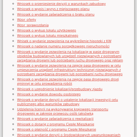
Wniosek o przeniesienie decyzji o warunkach zabudowy
Wniosek o wypis i wyrys z miejscowego planu
Wniosek o wydanie zaświadczenia o braku planu
Wzor_oferty
Wzor_sprawozdania
Wniosek o wykup lokalu użytkowego
Wniosek o wykup lokalu mieszkalnego
Wnisek o wydanie zezwolenia na wykreślenie hipoteki z KW
Wniosek o nadanie numeru porządkowego nieruchomości
Wniosek o wydanie zezwolenia na lokalizację w pasie drogowym
obiektów budowlanych lub urządzeń niezwiązanych z potrzebami
zarządzania drogami lub potrzebami ruchu drogowego oraz reklam
Wniosek o wydanie zezwolenia na zajęcie pasa drogowego w celu
umieszczenia urządzeń infrastruktury technicznej niezwiązanych z
potrzebami zarządzania drogami lub potrzebami ruchu drogowego
Wniosek o wydanie zezwolenia na zajęcie pasa drogowego drogi
gminnej w celu prowadzenia robót
Wniosek o uzgodnienie lokalizacji/przebudowy zjazdu
Wniosek o wydanie dowodu osobistego
Wniosek o wydanie decyzji o ustalenie lokalizacji inwestycji celu
publicznego albo warunków zabudowy
Udzielenia licencji na wykonywanie krajowego transportu
drogowego w zakresie przewozu osób taksówką
Wniosek o wydanie zaświadczenia o rewitalizacji
Wniosek o dotację z programu Ciepłe Mieszkanie
Wniosek o płatność z programu Ciepłe Mieszkanie
Wniosek o wydanie decyzji o środowiskowych uwarunkowaniach