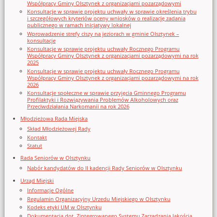
Współpracy Gminy Olsztynek z organizacjami pozarządowymi
Konsultacje w sprawie projektu uchwały w sprawie określenia trybu
i szczegółowych kryteriów oceny wniosków o realizację zadania
publicznego w ramach inicjatywy lokalnej
Wprowadzenie strefy ciszy na jeziorach w gminie Olsztynek –
konsultacje
Konsultacje w sprawie projektu uchwały Rocznego Programu
Współpracy Gminy Olsztynek z organizacjami pozarządowymi na rok
2025
Konsultacje w sprawie projektu uchwały Rocznego Programu
Współpracy Gminy Olsztynek z organizacjami pozarządowymi na rok
2026
Konsultacje społeczne w sprawie przyjęcia Gminnego Programu
Profilaktyki i Rozwiązywania Problemów Alkoholowych oraz
Przeciwdziałania Narkomanii na rok 2026
Młodzieżowa Rada Miejska
Skład Młodzieżowej Rady
Kontakt
Statut
Rada Seniorów w Olsztynku
Nabór kandydatów do II kadencji Rady Seniorów w Olsztynku
Urząd Miejski
Informacje Ogólne
Regulamin Organizacyjny Urzedu Miejskiego w Olsztynku
Kodeks etyki UM w Olsztynku
Dokumentacja dot. Zintegrowanego Systemu Zarządzania Jakością