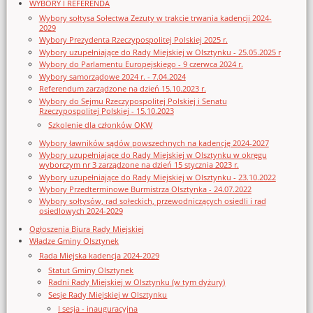
WYBORY I REFERENDA
Wybory sołtysa Sołectwa Zezuty w trakcie trwania kadencji 2024-
2029
Wybory Prezydenta Rzeczypospolitej Polskiej 2025 r.
Wybory uzupełniające do Rady Miejskiej w Olsztynku - 25.05.2025 r
Wybory do Parlamentu Europejskiego - 9 czerwca 2024 r.
Wybory samorządowe 2024 r. - 7.04.2024
Referendum zarządzone na dzień 15.10.2023 r.
Wybory do Sejmu Rzeczypospolitej Polskiej i Senatu
Rzeczypospolitej Polskiej - 15.10.2023
Szkolenie dla członków OKW
Wybory ławników sądów powszechnych na kadencję 2024-2027
Wybory uzupełniające do Rady Miejskiej w Olsztynku w okręgu
wyborczym nr 3 zarządzone na dzień 15 stycznia 2023 r.
Wybory uzupełniające do Rady Miejskiej w Olsztynku - 23.10.2022
Wybory Przedterminowe Burmistrza Olsztynka - 24.07.2022
Wybory sołtysów, rad sołeckich, przewodniczących osiedli i rad
osiedlowych 2024-2029
Ogłoszenia Biura Rady Miejskiej
Władze Gminy Olsztynek
Rada Miejska kadencja 2024-2029
Statut Gminy Olsztynek
Radni Rady Miejskiej w Olsztynku (w tym dyżury)
Sesje Rady Miejskiej w Olsztynku
I sesja - inauguracyjna