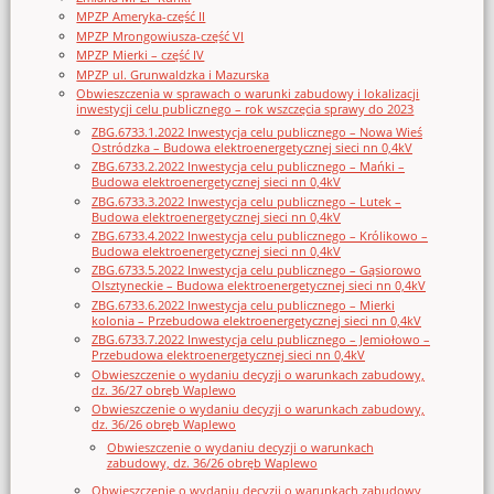
MPZP Ameryka-część II
MPZP Mrongowiusza-część VI
MPZP Mierki – część IV
MPZP ul. Grunwaldzka i Mazurska
Obwieszczenia w sprawach o warunki zabudowy i lokalizacji
inwestycji celu publicznego – rok wszczęcia sprawy do 2023
ZBG.6733.1.2022 Inwestycja celu publicznego – Nowa Wieś
Ostródzka – Budowa elektroenergetycznej sieci nn 0,4kV
ZBG.6733.2.2022 Inwestycja celu publicznego – Mańki –
Budowa elektroenergetycznej sieci nn 0,4kV
ZBG.6733.3.2022 Inwestycja celu publicznego – Lutek –
Budowa elektroenergetycznej sieci nn 0,4kV
ZBG.6733.4.2022 Inwestycja celu publicznego – Królikowo –
Budowa elektroenergetycznej sieci nn 0,4kV
ZBG.6733.5.2022 Inwestycja celu publicznego – Gąsiorowo
Olsztyneckie – Budowa elektroenergetycznej sieci nn 0,4kV
ZBG.6733.6.2022 Inwestycja celu publicznego – Mierki
kolonia – Przebudowa elektroenergetycznej sieci nn 0,4kV
ZBG.6733.7.2022 Inwestycja celu publicznego – Jemiołowo –
Przebudowa elektroenergetycznej sieci nn 0,4kV
Obwieszczenie o wydaniu decyzji o warunkach zabudowy,
dz. 36/27 obręb Waplewo
Obwieszczenie o wydaniu decyzji o warunkach zabudowy,
dz. 36/26 obręb Waplewo
Obwieszczenie o wydaniu decyzji o warunkach
zabudowy, dz. 36/26 obręb Waplewo
Obwieszczenie o wydaniu decyzji o warunkach zabudowy,