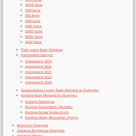
XXVIII Sesja
XXIX Sesja
XXX Sesja
XXXI Sesja
XXXII Sesja
XXXIII Sesja
XXXIV Sesja
XXXV Sesja
Plany pracy Rady Miejskiej
Interpelacje radnych
Interpelacje 2019
Interpelacje 2020
Interpelacje 2021
Interpelacje 2024
Interpelacje 2026
Sprawozdanie z pracy Rady Miejskiej w Olsztynku
Komisje Rady Miejskiej w Olsztynku
Komisja Rewizyjna
Komisja Gospodarki i Budżetu
Komisja Spraw Społecznych
Komisja Skarg, Wniosków i Petycji
Burmistrz Olsztynka
Zastępca Burmistrza Olsztynka
Sekretarz Miasta