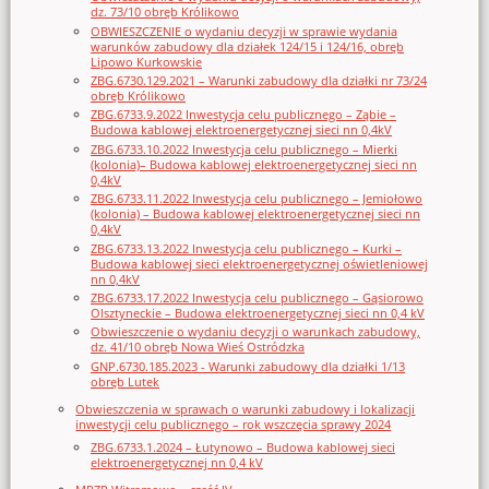
dz. 73/10 obręb Królikowo
OBWIESZCZENIE o wydaniu decyzji w sprawie wydania
warunków zabudowy dla działek 124/15 i 124/16, obręb
Lipowo Kurkowskie
ZBG.6730.129.2021 – Warunki zabudowy dla działki nr 73/24
obręb Królikowo
ZBG.6733.9.2022 Inwestycja celu publicznego – Ząbie –
Budowa kablowej elektroenergetycznej sieci nn 0,4kV
ZBG.6733.10.2022 Inwestycja celu publicznego – Mierki
(kolonia)– Budowa kablowej elektroenergetycznej sieci nn
0,4kV
ZBG.6733.11.2022 Inwestycja celu publicznego – Jemiołowo
(kolonia) – Budowa kablowej elektroenergetycznej sieci nn
0,4kV
ZBG.6733.13.2022 Inwestycja celu publicznego – Kurki –
Budowa kablowej sieci elektroenergetycznej oświetleniowej
nn 0,4kV
ZBG.6733.17.2022 Inwestycja celu publicznego – Gąsiorowo
Olsztyneckie – Budowa elektroenergetycznej sieci nn 0,4 kV
Obwieszczenie o wydaniu decyzji o warunkach zabudowy,
dz. 41/10 obręb Nowa Wieś Ostródzka
GNP.6730.185.2023 - Warunki zabudowy dla działki 1/13
obręb Lutek
Obwieszczenia w sprawach o warunki zabudowy i lokalizacji
inwestycji celu publicznego – rok wszczęcia sprawy 2024
ZBG.6733.1.2024 – Łutynowo – Budowa kablowej sieci
elektroenergetycznej nn 0,4 kV