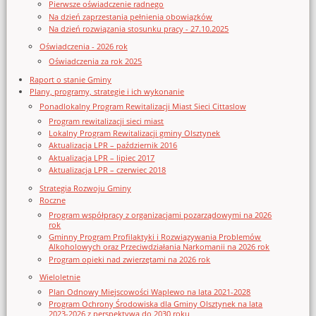
Pierwsze oświadczenie radnego
Na dzień zaprzestania pełnienia obowiązków
Na dzień rozwiązania stosunku pracy - 27.10.2025
Oświadczenia - 2026 rok
Oświadczenia za rok 2025
Raport o stanie Gminy
Plany, programy, strategie i ich wykonanie
Ponadlokalny Program Rewitalizacji Miast Sieci Cittaslow
Program rewitalizacji sieci miast
Lokalny Program Rewitalizacji gminy Olsztynek
Aktualizacja LPR – październik 2016
Aktualizacja LPR – lipiec 2017
Aktualizacja LPR – czerwiec 2018
Strategia Rozwoju Gminy
Roczne
Program współpracy z organizacjami pozarządowymi na 2026
rok
Gminny Program Profilaktyki i Rozwiązywania Problemów
Alkoholowych oraz Przeciwdziałania Narkomanii na 2026 rok
Program opieki nad zwierzętami na 2026 rok
Wieloletnie
Plan Odnowy Miejscowości Waplewo na lata 2021-2028
Program Ochrony Środowiska dla Gminy Olsztynek na lata
2023-2026 z perspektywą do 2030 roku