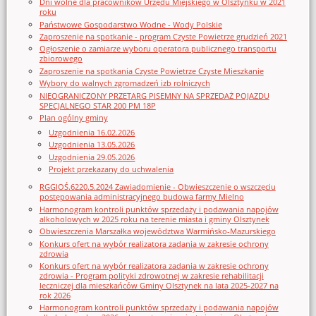
Dni wolne dla pracowników Urzędu Miejskiego w Olsztynku w 2021
roku
Państwowe Gospodarstwo Wodne - Wody Polskie
Zaproszenie na spotkanie - program Czyste Powietrze grudzień 2021
Ogłoszenie o zamiarze wyboru operatora publicznego transportu
zbiorowego
Zaproszenie na spotkania Czyste Powietrze Czyste Mieszkanie
Wybory do walnych zgromadzeń izb rolniczych
NIEOGRANICZONY PRZETARG PISEMNY NA SPRZEDAŻ POJAZDU
SPECJALNEGO STAR 200 PM 18P
Plan ogólny gminy
Uzgodnienia 16.02.2026
Uzgodnienia 13.05.2026
Uzgodnienia 29.05.2026
Projekt przekazany do uchwalenia
RGGIOŚ.6220.5.2024 Zawiadomienie - Obwieszczenie o wszczęciu
postępowania administracyjnego budowa farmy Mielno
Harmonogram kontroli punktów sprzedaży i podawania napojów
alkoholowych w 2025 roku na terenie miasta i gminy Olsztynek
Obwieszczenia Marszałka województwa Warmińsko-Mazurskiego
Konkurs ofert na wybór realizatora zadania w zakresie ochrony
zdrowia
Konkurs ofert na wybór realizatora zadania w zakresie ochrony
zdrowia - Program polityki zdrowotnej w zakresie rehabilitacji
leczniczej dla mieszkańców Gminy Olsztynek na lata 2025-2027 na
rok 2026
Harmonogram kontroli punktów sprzedaży i podawania napojów