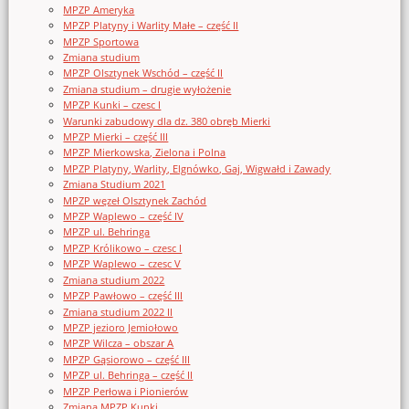
MPZP Ameryka
MPZP Platyny i Warlity Małe – część II
MPZP Sportowa
Zmiana studium
MPZP Olsztynek Wschód – część II
Zmiana studium – drugie wyłożenie
MPZP Kunki – czesc I
Warunki zabudowy dla dz. 380 obręb Mierki
MPZP Mierki – część III
MPZP Mierkowska, Zielona i Polna
MPZP Platyny, Warlity, Elgnówko, Gaj, Wigwałd i Zawady
Zmiana Studium 2021
MPZP węzeł Olsztynek Zachód
MPZP Waplewo – część IV
MPZP ul. Behringa
MPZP Królikowo – czesc I
MPZP Waplewo – czesc V
Zmiana studium 2022
MPZP Pawłowo – część III
Zmiana studium 2022 II
MPZP jezioro Jemiołowo
MPZP Wilcza – obszar A
MPZP Gąsiorowo – część III
MPZP ul. Behringa – część II
MPZP Perłowa i Pionierów
Zmiana MPZP Kunki