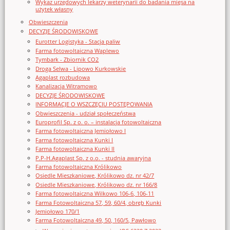
Wykaz urzędowych lekarzy weterynarii do badania mięsa na
użytek własny
Obwieszczenia
DECYZJE ŚRODOWISKOWE
Eurotter Logistyka - Stacja paliw
Farma fotowoltaiczna Waplewo
Tymbark - Zbiornik CO2
Droga Selwa - Lipowo Kurkowskie
Agaplast rozbudowa
Kanalizacja Witramowo
DECYZJE ŚRODOWISKOWE
INFORMACJE O WSZCZĘCIU POSTĘPOWANIA
Obwieszczenia - udział społeczeństwa
Europrofil Sp. z o. o. – instalacja fotowoltaiczna
Farma fotowoltaiczna Jemiołowo I
Farma fotowoltaiczna Kunki I
Farma fotowoltaiczna Kunki II
P.P-H.Agaplast Sp. z o.o. - studnia awaryjna
Farma fotowoltaiczna Królikowo
Osiedle Mieszkaniowe, Królikowo dz. nr 42/7
Osiedle Mieszkaniowe, Królikowo dz. nr 166/8
Farma fotowoltaiczna Wilkowo 106-6, 106-11
Farma Fotowoltaiczna 57, 59, 60/4, obręb Kunki
Jemiołowo 170/1
Farma Fotowoltaiczna 49, 50, 160/5, Pawłowo