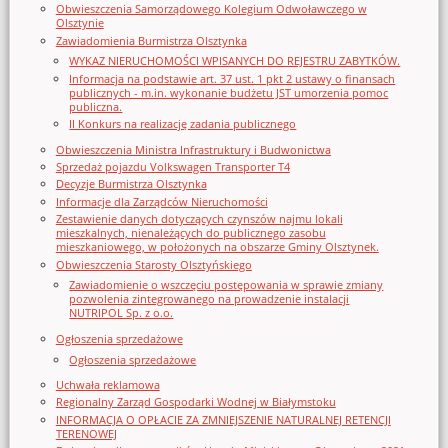
Obwieszczenia Samorządowego Kolegium Odwoławczego w
Olsztynie
Zawiadomienia Burmistrza Olsztynka
WYKAZ NIERUCHOMOŚCI WPISANYCH DO REJESTRU ZABYTKÓW.
Informacja na podstawie art. 37 ust. 1 pkt 2 ustawy o finansach
publicznych - m.in. wykonanie budżetu JST umorzenia pomoc
publiczna.
II Konkurs na realizację zadania publicznego
Obwieszczenia Ministra Infrastruktury i Budwonictwa
Sprzedaż pojazdu Volkswagen Transporter T4
Decyzje Burmistrza Olsztynka
Informacje dla Zarządców Nieruchomości
Zestawienie danych dotyczących czynszów najmu lokali
mieszkalnych, nienależących do publicznego zasobu
mieszkaniowego, w położonych na obszarze Gminy Olsztynek.
Obwieszczenia Starosty Olsztyńskiego
Zawiadomienie o wszczęciu postępowania w sprawie zmiany
pozwolenia zintegrowanego na prowadzenie instalacji
NUTRIPOL Sp. z o.o.
Ogłoszenia sprzedażowe
Ogłoszenia sprzedażowe
Uchwała reklamowa
Regionalny Zarząd Gospodarki Wodnej w Białymstoku
INFORMACJA O OPŁACIE ZA ZMNIEJSZENIE NATURALNEJ RETENCJI
TERENOWEJ