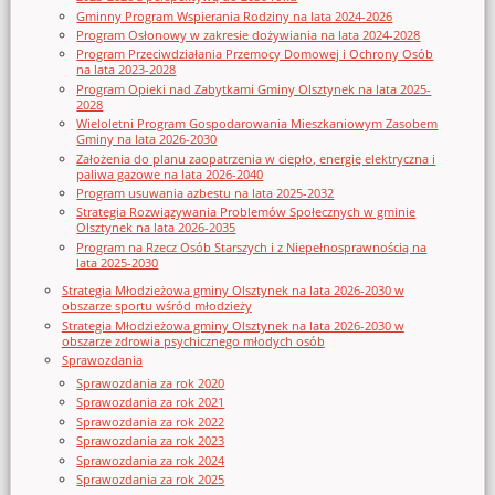
Gminny Program Wspierania Rodziny na lata 2024-2026
Program Osłonowy w zakresie dożywiania na lata 2024-2028
Program Przeciwdziałania Przemocy Domowej i Ochrony Osób
na lata 2023-2028
Program Opieki nad Zabytkami Gminy Olsztynek na lata 2025-
2028
Wieloletni Program Gospodarowania Mieszkaniowym Zasobem
Gminy na lata 2026-2030
Założenia do planu zaopatrzenia w ciepło, energię elektryczna i
paliwa gazowe na lata 2026-2040
Program usuwania azbestu na lata 2025-2032
Strategia Rozwiązywania Problemów Społecznych w gminie
Olsztynek na lata 2026-2035
Program na Rzecz Osób Starszych i z Niepełnosprawnością na
lata 2025-2030
Strategia Młodzieżowa gminy Olsztynek na lata 2026-2030 w
obszarze sportu wśród młodzieży
Strategia Młodzieżowa gminy Olsztynek na lata 2026-2030 w
obszarze zdrowia psychicznego młodych osób
Sprawozdania
Sprawozdania za rok 2020
Sprawozdania za rok 2021
Sprawozdania za rok 2022
Sprawozdania za rok 2023
Sprawozdania za rok 2024
Sprawozdania za rok 2025