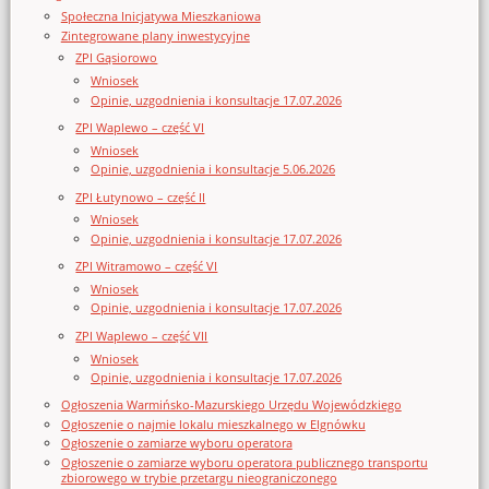
Społeczna Inicjatywa Mieszkaniowa
Zintegrowane plany inwestycyjne
ZPI Gąsiorowo
Wniosek
Opinie, uzgodnienia i konsultacje 17.07.2026
ZPI Waplewo – część VI
Wniosek
Opinie, uzgodnienia i konsultacje 5.06.2026
ZPI Łutynowo – część II
Wniosek
Opinie, uzgodnienia i konsultacje 17.07.2026
ZPI Witramowo – część VI
Wniosek
Opinie, uzgodnienia i konsultacje 17.07.2026
ZPI Waplewo – część VII
Wniosek
Opinie, uzgodnienia i konsultacje 17.07.2026
Ogłoszenia Warmińsko-Mazurskiego Urzędu Wojewódzkiego
Ogłoszenie o najmie lokalu mieszkalnego w Elgnówku
Ogłoszenie o zamiarze wyboru operatora
Ogłoszenie o zamiarze wyboru operatora publicznego transportu
zbiorowego w trybie przetargu nieograniczonego