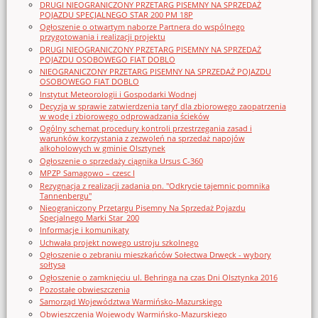
DRUGI NIEOGRANICZONY PRZETARG PISEMNY NA SPRZEDAŻ
POJAZDU SPECJALNEGO STAR 200 PM 18P
Ogłoszenie o otwartym naborze Partnera do wspólnego
przygotowania i realizacji projektu
DRUGI NIEOGRANICZONY PRZETARG PISEMNY NA SPRZEDAŻ
POJAZDU OSOBOWEGO FIAT DOBLO
NIEOGRANICZONY PRZETARG PISEMNY NA SPRZEDAŻ POJAZDU
OSOBOWEGO FIAT DOBLO
Instytut Meteorologii i Gospodarki Wodnej
Decyzja w sprawie zatwierdzenia taryf dla zbiorowego zaopatrzenia
w wodę i zbiorowego odprowadzania ścieków
Ogólny schemat procedury kontroli przestrzegania zasad i
warunków korzystania z zezwoleń na sprzedaż napojów
alkoholowych w gminie Olsztynek
Ogłoszenie o sprzedaży ciągnika Ursus C-360
MPZP Samagowo – czesc I
Rezygnacja z realizacji zadania pn. "Odkrycie tajemnic pomnika
Tannenbergu"
Nieograniczony Przetargu Pisemny Na Sprzedaż Pojazdu
Specjalnego Marki Star_200
Informacje i komunikaty
Uchwała projekt nowego ustroju szkolnego
Ogłoszenie o zebraniu mieszkańców Sołectwa Drwęck - wybory
sołtysa
Ogłoszenie o zamknięciu ul. Behringa na czas Dni Olsztynka 2016
Pozostałe obwieszczenia
Samorząd Województwa Warmińsko-Mazurskiego
Obwieszczenia Wojewody Warmińsko-Mazurskiego