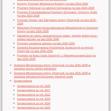
Gminny Program Wspierania Rodziny na lata 2024-2026
Program Osłonowy w zakresie dożywiania na lata 2024-2028
Program Przeciwdziałania Przemocy Domowej i Ochrony Osób
na lata 2023-2028
Program Opieki nad Zabytkami Gminy Olsztynek na lata 2025-
2028
Wieloletni Program Gospodarowania Mieszkaniowym Zasobem
Gminy na lata 2026-2030
Założenia do planu zaopatrzenia w ciepło, energię elektryczna i
paliwa gazowe na lata 2026-2040
Program usuwania azbestu na lata 2025-2032
Strategia Rozwiązywania Problemów Społecznych w gminie
Olsztynek na lata 2026-2035
Program na Rzecz Osób Starszych i z Niepełnosprawnością na
lata 2025-2030
Strategia Młodzieżowa gminy Olsztynek na lata 2026-2030 w
obszarze sportu wśród młodzieży
Strategia Młodzieżowa gminy Olsztynek na lata 2026-2030 w
obszarze zdrowia psychicznego młodych osób
Sprawozdania
Sprawozdania za rok 2020
Sprawozdania za rok 2021
Sprawozdania za rok 2022
Sprawozdania za rok 2023
Sprawozdania za rok 2024
Sprawozdania za rok 2025