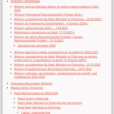
WYBORY I REFERENDA
Wybory sołtysa Sołectwa Zezuty w trakcie trwania kadencji 2024-
2029
Wybory Prezydenta Rzeczypospolitej Polskiej 2025 r.
Wybory uzupełniające do Rady Miejskiej w Olsztynku - 25.05.2025 r
Wybory do Parlamentu Europejskiego - 9 czerwca 2024 r.
Wybory samorządowe 2024 r. - 7.04.2024
Referendum zarządzone na dzień 15.10.2023 r.
Wybory do Sejmu Rzeczypospolitej Polskiej i Senatu
Rzeczypospolitej Polskiej - 15.10.2023
Szkolenie dla członków OKW
Wybory ławników sądów powszechnych na kadencję 2024-2027
Wybory uzupełniające do Rady Miejskiej w Olsztynku w okręgu
wyborczym nr 3 zarządzone na dzień 15 stycznia 2023 r.
Wybory uzupełniające do Rady Miejskiej w Olsztynku - 23.10.2022
Wybory Przedterminowe Burmistrza Olsztynka - 24.07.2022
Wybory sołtysów, rad sołeckich, przewodniczących osiedli i rad
osiedlowych 2024-2029
Ogłoszenia Biura Rady Miejskiej
Władze Gminy Olsztynek
Rada Miejska kadencja 2024-2029
Statut Gminy Olsztynek
Radni Rady Miejskiej w Olsztynku (w tym dyżury)
Sesje Rady Miejskiej w Olsztynku
I sesja - inauguracyjna