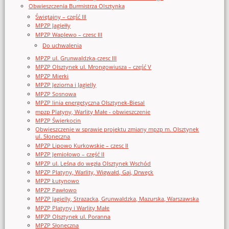
Obwieszczenia Burmistrza Olsztynka
Świętajny – część III
MPZP Jagiełły
MPZP Waplewo – czesc III
Do uchwalenia
MPZP ul. Grunwaldzka-czesc III
MPZP Olsztynek ul. Mrongowiusza – część V
MPZP Mierki
MPZP Jeziorna i Jagielly
MPZP Sosnowa
MPZP linia energetyczna Olsztynek-Biesal
mpzp Platyny, Warlity Małe - obwieszczenie
MPZP Świerkocin
Obwieszczenie w sprawie projektu zmiany mpzp m. Olsztynek
ul. Słoneczna
MPZP Lipowo Kurkowskie – czesc II
MPZP Jemiołowo – część II
MPZP ul. Leśna do węzła Olsztynek Wschód
MPZP Platyny, Warlity, Wigwałd, Gaj, Drwęck
MPZP Łutynowo
MPZP Pawłowo
MPZP Jagielly, Strazacka, Grunwaldzka, Mazurska, Warszawska
MPZP Platyny i Warlity Małe
MPZP Olsztynek ul. Poranna
MPZP Słoneczna