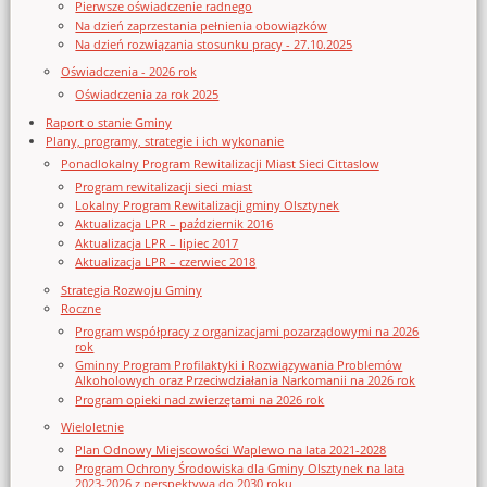
Pierwsze oświadczenie radnego
Na dzień zaprzestania pełnienia obowiązków
Na dzień rozwiązania stosunku pracy - 27.10.2025
Oświadczenia - 2026 rok
Oświadczenia za rok 2025
Raport o stanie Gminy
Plany, programy, strategie i ich wykonanie
Ponadlokalny Program Rewitalizacji Miast Sieci Cittaslow
Program rewitalizacji sieci miast
Lokalny Program Rewitalizacji gminy Olsztynek
Aktualizacja LPR – październik 2016
Aktualizacja LPR – lipiec 2017
Aktualizacja LPR – czerwiec 2018
Strategia Rozwoju Gminy
Roczne
Program współpracy z organizacjami pozarządowymi na 2026
rok
Gminny Program Profilaktyki i Rozwiązywania Problemów
Alkoholowych oraz Przeciwdziałania Narkomanii na 2026 rok
Program opieki nad zwierzętami na 2026 rok
Wieloletnie
Plan Odnowy Miejscowości Waplewo na lata 2021-2028
Program Ochrony Środowiska dla Gminy Olsztynek na lata
2023-2026 z perspektywą do 2030 roku