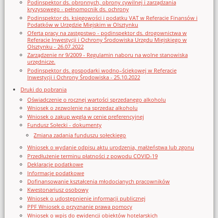
Podinspektor ds. obronnych, obrony cywilnej i zarządzania
kryzysowego - pełnomocnik ds. ochrony
Podinspektor ds. księgowości i podatku VAT w Referacie Finansów i
Podatków w Urzędzie Miejskim w Olsztynku
Oferta pracy na zastępstwo - podinspektor ds. drogownictwa w
Referacie Inwestycji i Ochrony Środowiska Urzędu Miejskiego w
Olsztynku - 26.07.2022
Zarządzenie nr 9/2009 - Regulamin naboru na wolne stanowiska
urzędnicze.
Podinspektor ds. gospodarki wodno–ściekowej w Referacie
Inwestycji i Ochrony Środowiska - 25.10.2022
Druki do pobrania
Oświadczenie o rocznej wartości sprzedanego alkoholu
Wniosek o zezwolenie na sprzedaz alkoholu
Wniosek o zakup węgla w cenie preferencyjnej
Fundusz Sołecki - dokumenty
Zmiana zadania funduszu sołeckiego
Wniosek o wydanie odpisu aktu urodzenia, małżeństwa lub zgonu
Przedłużenie terminu płatności z powodu COVID-19
Deklaracje podatkowe
Informacje podatkowe
Dofinansowanie kształcenia młodocianych pracowników
Kwestonariusz osobowy
Wniosek o udostępnienie informacji publicznej
PPF Wniosek o przyznanie prawa pomocy
Wniosek o wpis do ewidencji obiektów hotelarskich