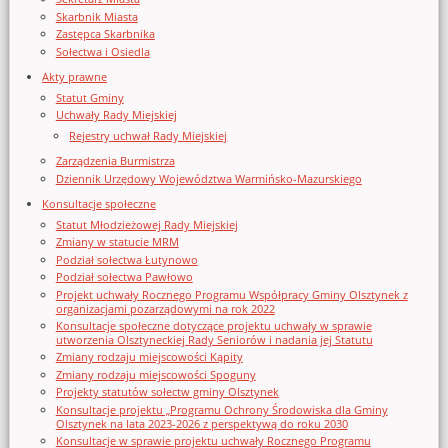
Skarbnik Miasta
Zastępca Skarbnika
Sołectwa i Osiedla
Akty prawne
Statut Gminy
Uchwały Rady Miejskiej
Rejestry uchwał Rady Miejskiej
Zarządzenia Burmistrza
Dziennik Urzędowy Województwa Warmińsko-Mazurskiego
Konsultacje społeczne
Statut Młodzieżowej Rady Miejskiej
Zmiany w statucie MRM
Podział sołectwa Łutynowo
Podział sołectwa Pawłowo
Projekt uchwały Rocznego Programu Współpracy Gminy Olsztynek z
organizacjami pozarządowymi na rok 2022
Konsultacje społeczne dotyczące projektu uchwały w sprawie
utworzenia Olsztyneckiej Rady Seniorów i nadania jej Statutu
Zmiany rodzaju miejscowości Kąpity
Zmiany rodzaju miejscowości Spoguny
Projekty statutów sołectw gminy Olsztynek
Konsultacje projektu „Programu Ochrony Środowiska dla Gminy
Olsztynek na lata 2023-2026 z perspektywą do roku 2030
Konsultacje w sprawie projektu uchwały Rocznego Programu