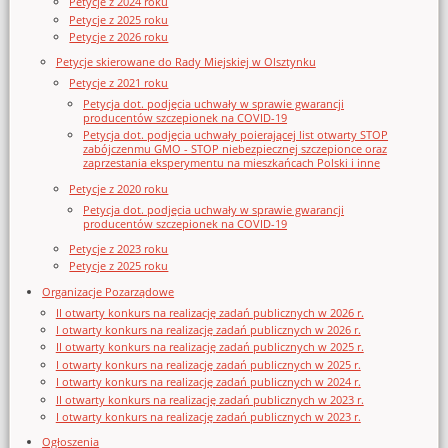
Petycje z 2024 roku
Petycje z 2025 roku
Petycje z 2026 roku
Petycje skierowane do Rady Miejskiej w Olsztynku
Petycje z 2021 roku
Petycja dot. podjęcia uchwały w sprawie gwarancji
producentów szczepionek na COVID-19
Petycja dot. podjęcia uchwały poierającej list otwarty STOP
zabójczenmu GMO - STOP niebezpiecznej szczepionce oraz
zaprzestania eksperymentu na mieszkańcach Polski i inne
Petycje z 2020 roku
Petycja dot. podjęcia uchwały w sprawie gwarancji
producentów szczepionek na COVID-19
Petycje z 2023 roku
Petycje z 2025 roku
Organizacje Pozarządowe
II otwarty konkurs na realizację zadań publicznych w 2026 r.
I otwarty konkurs na realizację zadań publicznych w 2026 r.
II otwarty konkurs na realizację zadań publicznych w 2025 r.
I otwarty konkurs na realizację zadań publicznych w 2025 r.
I otwarty konkurs na realizację zadań publicznych w 2024 r.
II otwarty konkurs na realizację zadań publicznych w 2023 r.
I otwarty konkurs na realizację zadań publicznych w 2023 r.
Ogłoszenia