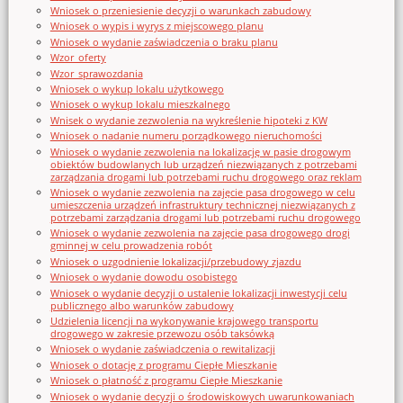
Wniosek o przeniesienie decyzji o warunkach zabudowy
Wniosek o wypis i wyrys z miejscowego planu
Wniosek o wydanie zaświadczenia o braku planu
Wzor_oferty
Wzor_sprawozdania
Wniosek o wykup lokalu użytkowego
Wniosek o wykup lokalu mieszkalnego
Wnisek o wydanie zezwolenia na wykreślenie hipoteki z KW
Wniosek o nadanie numeru porządkowego nieruchomości
Wniosek o wydanie zezwolenia na lokalizację w pasie drogowym
obiektów budowlanych lub urządzeń niezwiązanych z potrzebami
zarządzania drogami lub potrzebami ruchu drogowego oraz reklam
Wniosek o wydanie zezwolenia na zajęcie pasa drogowego w celu
umieszczenia urządzeń infrastruktury technicznej niezwiązanych z
potrzebami zarządzania drogami lub potrzebami ruchu drogowego
Wniosek o wydanie zezwolenia na zajęcie pasa drogowego drogi
gminnej w celu prowadzenia robót
Wniosek o uzgodnienie lokalizacji/przebudowy zjazdu
Wniosek o wydanie dowodu osobistego
Wniosek o wydanie decyzji o ustalenie lokalizacji inwestycji celu
publicznego albo warunków zabudowy
Udzielenia licencji na wykonywanie krajowego transportu
drogowego w zakresie przewozu osób taksówką
Wniosek o wydanie zaświadczenia o rewitalizacji
Wniosek o dotację z programu Ciepłe Mieszkanie
Wniosek o płatność z programu Ciepłe Mieszkanie
Wniosek o wydanie decyzji o środowiskowych uwarunkowaniach