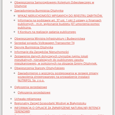
Obwieszczenia Samorządowego Kolegium Odwoławczego w
Olsztynie
Zawiadomienia Burmistrza Olsztynka
WYKAZ NIERUCHOMOŚCI WPISANYCH DO REJESTRU ZABYTKÓW.
Informacja na podstawie art. 37 ust. 1 pkt 2 ustawy o finansach
publicznych - m.in. wykonanie budżetu JST umorzenia pomoc
publiczna.
II Konkurs na realizację zadania publicznego
Obwieszczenia Ministra Infrastruktury i Budwonictwa
Sprzedaż pojazdu Volkswagen Transporter T4
Decyzje Burmistrza Olsztynka
Informacje dla Zarządców Nieruchomości
Zestawienie danych dotyczących czynszów najmu lokali
mieszkalnych, nienależących do publicznego zasobu
mieszkaniowego, w położonych na obszarze Gminy Olsztynek.
Obwieszczenia Starosty Olsztyńskiego
Zawiadomienie o wszczęciu postępowania w sprawie zmiany
pozwolenia zintegrowanego na prowadzenie instalacji
NUTRIPOL Sp. z o.o.
Ogłoszenia sprzedażowe
Ogłoszenia sprzedażowe
Uchwała reklamowa
Regionalny Zarząd Gospodarki Wodnej w Białymstoku
INFORMACJA O OPŁACIE ZA ZMNIEJSZENIE NATURALNEJ RETENCJI
TERENOWEJ