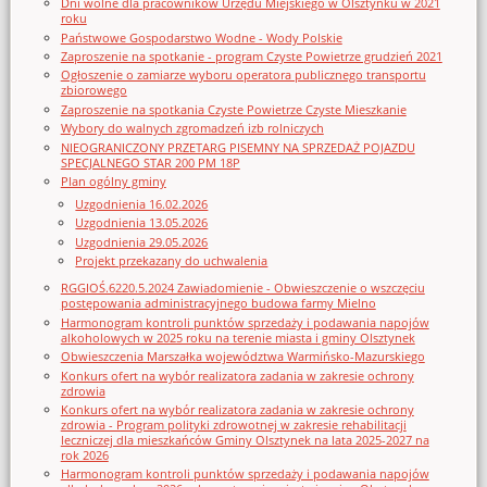
Dni wolne dla pracowników Urzędu Miejskiego w Olsztynku w 2021
roku
Państwowe Gospodarstwo Wodne - Wody Polskie
Zaproszenie na spotkanie - program Czyste Powietrze grudzień 2021
Ogłoszenie o zamiarze wyboru operatora publicznego transportu
zbiorowego
Zaproszenie na spotkania Czyste Powietrze Czyste Mieszkanie
Wybory do walnych zgromadzeń izb rolniczych
NIEOGRANICZONY PRZETARG PISEMNY NA SPRZEDAŻ POJAZDU
SPECJALNEGO STAR 200 PM 18P
Plan ogólny gminy
Uzgodnienia 16.02.2026
Uzgodnienia 13.05.2026
Uzgodnienia 29.05.2026
Projekt przekazany do uchwalenia
RGGIOŚ.6220.5.2024 Zawiadomienie - Obwieszczenie o wszczęciu
postępowania administracyjnego budowa farmy Mielno
Harmonogram kontroli punktów sprzedaży i podawania napojów
alkoholowych w 2025 roku na terenie miasta i gminy Olsztynek
Obwieszczenia Marszałka województwa Warmińsko-Mazurskiego
Konkurs ofert na wybór realizatora zadania w zakresie ochrony
zdrowia
Konkurs ofert na wybór realizatora zadania w zakresie ochrony
zdrowia - Program polityki zdrowotnej w zakresie rehabilitacji
leczniczej dla mieszkańców Gminy Olsztynek na lata 2025-2027 na
rok 2026
Harmonogram kontroli punktów sprzedaży i podawania napojów