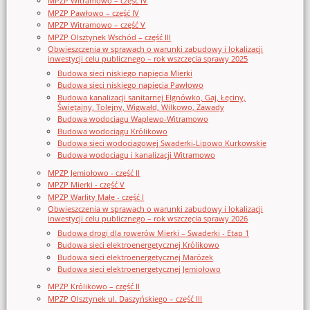
MPZP Witramowo – część IV
MPZP Pawłowo – część IV
MPZP Witramowo – część V
MPZP Olsztynek Wschód – część III
Obwieszczenia w sprawach o warunki zabudowy i lokalizacji
inwestycji celu publicznego – rok wszczęcia sprawy 2025
Budowa sieci niskiego napięcia Mierki
Budowa sieci niskiego napięcia Pawłowo
Budowa kanalizacji sanitarnej Elgnówko, Gaj, Łęciny,
Świętajny, Tolejny, Wigwałd, Wilkowo, Zawady
Budowa wodociągu Waplewo-Witramowo
Budowa wodociągu Królikowo
Budowa sieci wodociągowej Swaderki-Lipowo Kurkowskie
Budowa wodociągu i kanalizacji Witramowo
MPZP Jemiołowo - część II
MPZP Mierki - część V
MPZP Warlity Małe - część I
Obwieszczenia w sprawach o warunki zabudowy i lokalizacji
inwestycji celu publicznego – rok wszczęcia sprawy 2026
Budowa drogi dla rowerów Mierki – Swaderki - Etap 1
Budowa sieci elektroenergetycznej Królikowo
Budowa sieci elektroenergetycznej Marózek
Budowa sieci elektroenergetycznej Jemiołowo
MPZP Królikowo – część II
MPZP Olsztynek ul. Daszyńskiego – część III