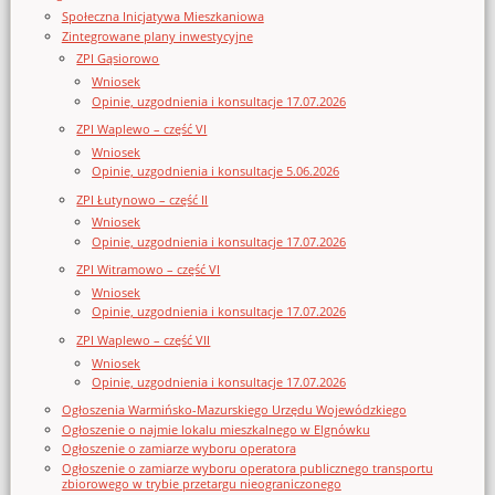
Społeczna Inicjatywa Mieszkaniowa
Zintegrowane plany inwestycyjne
ZPI Gąsiorowo
Wniosek
Opinie, uzgodnienia i konsultacje 17.07.2026
ZPI Waplewo – część VI
Wniosek
Opinie, uzgodnienia i konsultacje 5.06.2026
ZPI Łutynowo – część II
Wniosek
Opinie, uzgodnienia i konsultacje 17.07.2026
ZPI Witramowo – część VI
Wniosek
Opinie, uzgodnienia i konsultacje 17.07.2026
ZPI Waplewo – część VII
Wniosek
Opinie, uzgodnienia i konsultacje 17.07.2026
Ogłoszenia Warmińsko-Mazurskiego Urzędu Wojewódzkiego
Ogłoszenie o najmie lokalu mieszkalnego w Elgnówku
Ogłoszenie o zamiarze wyboru operatora
Ogłoszenie o zamiarze wyboru operatora publicznego transportu
zbiorowego w trybie przetargu nieograniczonego