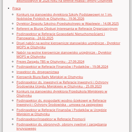
alkoholowych w 2026 roku na terenie miasta i gminy Olsztynek
Praca
Konkurs na stanowisko dyrektora Szkoły Podstawowej nr 1 im.
Noblistów Polskich w Olsztynku - 19.06.2026
Dyrektor Zespołu Szkolno-Przedszkolnego w Waplewie - 14.08.2025
Referent w Biurze Obsługi Interesanta w Referacie Organizacyjnym
Podinspektor w Referacie Gospodarki Nieruchomościami i
Planowania - 24.02.2025
Drugi nabór na wolne kierownicze stanowisko urzędnicze - Dyrektor
MOPS w Olsztynku
Nabór na wolne kierownicze stanowisko urzędnicze - Dyrektor
MOPS w Olsztynku
Prezes Zarządu TBS w Olsztynku - 27.09.2024
Podinspektor w Referacie Finansów i Podatków - 19.08.2024
Inspektor ds. drogownictwa
Kierownik Biura Rady Miejskiej w Olsztynku
Podinspektor ds. inwestycji w Referacie Inwestycji i Ochrony
Środowiska Urzędu Miejskiego w Olsztynku - 25.09.2023
Konkurs na stanowisko dyrektora Przedszkola Miejskiego w
Olsztynku
Podinspektor ds. gospodarki wodno-ściekowej w Referacie
Inwestycji i Ochrony Środowiska - umowa na zastępstwo
Podinspektor w Referacie Finansów i Podatków w Urzędzie
Miejskim w Olsztynku
Podinspektor/inspektor w Referacie Promocji
Podinspektor ds. obronnych, obrony cywilnej i zarządzania
kryzysowego