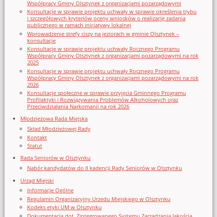
Współpracy Gminy Olsztynek z organizacjami pozarządowymi
Konsultacje w sprawie projektu uchwały w sprawie określenia trybu
i szczegółowych kryteriów oceny wniosków o realizację zadania
publicznego w ramach inicjatywy lokalnej
Wprowadzenie strefy ciszy na jeziorach w gminie Olsztynek –
konsultacje
Konsultacje w sprawie projektu uchwały Rocznego Programu
Współpracy Gminy Olsztynek z organizacjami pozarządowymi na rok
2025
Konsultacje w sprawie projektu uchwały Rocznego Programu
Współpracy Gminy Olsztynek z organizacjami pozarządowymi na rok
2026
Konsultacje społeczne w sprawie przyjęcia Gminnego Programu
Profilaktyki i Rozwiązywania Problemów Alkoholowych oraz
Przeciwdziałania Narkomanii na rok 2026
Młodzieżowa Rada Miejska
Skład Młodzieżowej Rady
Kontakt
Statut
Rada Seniorów w Olsztynku
Nabór kandydatów do II kadencji Rady Seniorów w Olsztynku
Urząd Miejski
Informacje Ogólne
Regulamin Organizacyjny Urzedu Miejskiego w Olsztynku
Kodeks etyki UM w Olsztynku
Dokumentacja dot. Zintegrowanego Systemu Zarządzania Jakością