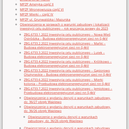
MPZP Ameryka-część II
MPZP Mrongowiusza-część VI
MPZP Mierki – część IV
MPZP ul. Grunwaldzka i Mazurska
Obwieszczenia w sprawach o warunki zabudowy i lokalizacji
inwestycji celu publicznego – rok wszczęcia sprawy do 2023
ZBG.6733.1.2022 Inwestycja celu publicznego – Nowa Wieś
Ostródzka – Budowa elektroenergetycznej sieci nn 0,4kV
ZBG.6733.2.2022 Inwestycja celu publicznego – Mańki –
Budowa elektroenergetycznej sieci nn 0,4kV
ZBG.6733.3.2022 Inwestycja celu publicznego – Lutek –
Budowa elektroenergetycznej sieci nn 0,4kV
ZBG.6733.4.2022 Inwestycja celu publicznego – Królikowo –
Budowa elektroenergetycznej sieci nn 0,4kV
ZBG.6733.5.2022 Inwestycja celu publicznego – Gąsiorowo
Olsztyneckie – Budowa elektroenergetycznej sieci nn 0,4kV
ZBG.6733.6.2022 Inwestycja celu publicznego – Mierki
kolonia – Przebudowa elektroenergetycznej sieci nn 0,4kV
ZBG.6733.7.2022 Inwestycja celu publicznego – Jemiołowo –
Przebudowa elektroenergetycznej sieci nn 0,4kV
Obwieszczenie o wydaniu decyzji o warunkach zabudowy,
dz. 36/27 obręb Waplewo
Obwieszczenie o wydaniu decyzji o warunkach zabudowy,
dz. 36/26 obręb Waplewo
Obwieszczenie o wydaniu decyzji o warunkach
zabudowy, dz. 36/26 obręb Waplewo
Obwieszczenie o wydaniu decyzji o warunkach zabudowy,