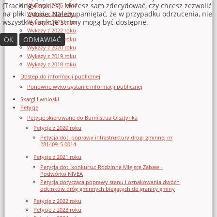
(Tracking Cookies). Możesz sam zdecydować, czy chcesz zezwolić
Wykazy z 2025 roku
na pliki cookie. Należy pamiętać, że w przypadku odrzucenia, nie
Wykazy z 2024 roku
wszystkie funkcje strony mogą być dostępne.
Wykazy z 2023 roku
Wykazy z 2022 roku
OK
ODMAWIAĆ
Wykazy z 2021 roku
Wykazy z 2020 roku
Wykazy z 2019 roku
Wykazy z 2018 roku
Dostęp do informacji publicznej
Ponowne wykorzystanie informacji publicznej
Skargi i wnioski
Petycje
Petycje skierowane do Burmistrza Olsztynka
Petycje z 2020 roku
Petycja dot. poprawy infrastruktury drogi gminnej nr
281409_5.0014
Petycje z 2021 roku
Petycja dot. konkursu: Rodzinne Miejsce Zabaw -
Podwórko NIVEA
Petycja dotycząca poprawy stanu i oznakowania dwóch
odcinków dróg gminnych biegących do granicy gminy
Petycje z 2022 roku
Petycje z 2023 roku