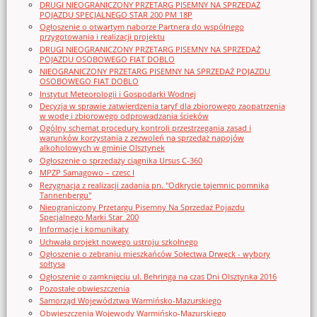
DRUGI NIEOGRANICZONY PRZETARG PISEMNY NA SPRZEDAŻ
POJAZDU SPECJALNEGO STAR 200 PM 18P
Ogłoszenie o otwartym naborze Partnera do wspólnego
przygotowania i realizacji projektu
DRUGI NIEOGRANICZONY PRZETARG PISEMNY NA SPRZEDAŻ
POJAZDU OSOBOWEGO FIAT DOBLO
NIEOGRANICZONY PRZETARG PISEMNY NA SPRZEDAŻ POJAZDU
OSOBOWEGO FIAT DOBLO
Instytut Meteorologii i Gospodarki Wodnej
Decyzja w sprawie zatwierdzenia taryf dla zbiorowego zaopatrzenia
w wodę i zbiorowego odprowadzania ścieków
Ogólny schemat procedury kontroli przestrzegania zasad i
warunków korzystania z zezwoleń na sprzedaż napojów
alkoholowych w gminie Olsztynek
Ogłoszenie o sprzedaży ciągnika Ursus C-360
MPZP Samagowo – czesc I
Rezygnacja z realizacji zadania pn. "Odkrycie tajemnic pomnika
Tannenbergu"
Nieograniczony Przetargu Pisemny Na Sprzedaż Pojazdu
Specjalnego Marki Star_200
Informacje i komunikaty
Uchwała projekt nowego ustroju szkolnego
Ogłoszenie o zebraniu mieszkańców Sołectwa Drwęck - wybory
sołtysa
Ogłoszenie o zamknięciu ul. Behringa na czas Dni Olsztynka 2016
Pozostałe obwieszczenia
Samorząd Województwa Warmińsko-Mazurskiego
Obwieszczenia Wojewody Warmińsko-Mazurskiego