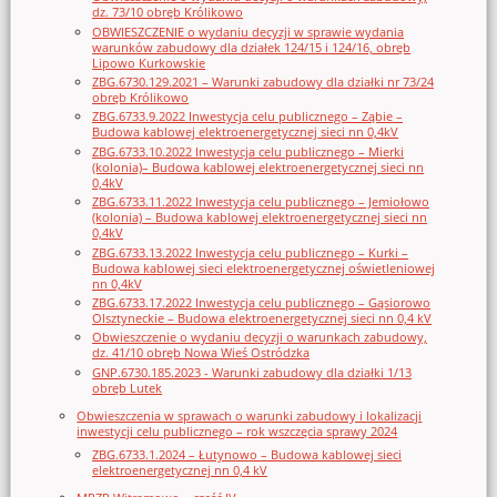
dz. 73/10 obręb Królikowo
OBWIESZCZENIE o wydaniu decyzji w sprawie wydania
warunków zabudowy dla działek 124/15 i 124/16, obręb
Lipowo Kurkowskie
ZBG.6730.129.2021 – Warunki zabudowy dla działki nr 73/24
obręb Królikowo
ZBG.6733.9.2022 Inwestycja celu publicznego – Ząbie –
Budowa kablowej elektroenergetycznej sieci nn 0,4kV
ZBG.6733.10.2022 Inwestycja celu publicznego – Mierki
(kolonia)– Budowa kablowej elektroenergetycznej sieci nn
0,4kV
ZBG.6733.11.2022 Inwestycja celu publicznego – Jemiołowo
(kolonia) – Budowa kablowej elektroenergetycznej sieci nn
0,4kV
ZBG.6733.13.2022 Inwestycja celu publicznego – Kurki –
Budowa kablowej sieci elektroenergetycznej oświetleniowej
nn 0,4kV
ZBG.6733.17.2022 Inwestycja celu publicznego – Gąsiorowo
Olsztyneckie – Budowa elektroenergetycznej sieci nn 0,4 kV
Obwieszczenie o wydaniu decyzji o warunkach zabudowy,
dz. 41/10 obręb Nowa Wieś Ostródzka
GNP.6730.185.2023 - Warunki zabudowy dla działki 1/13
obręb Lutek
Obwieszczenia w sprawach o warunki zabudowy i lokalizacji
inwestycji celu publicznego – rok wszczęcia sprawy 2024
ZBG.6733.1.2024 – Łutynowo – Budowa kablowej sieci
elektroenergetycznej nn 0,4 kV