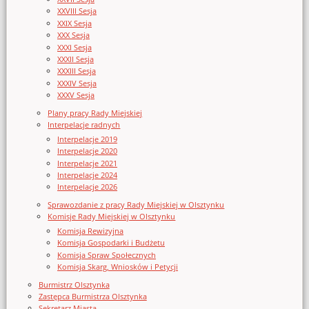
XXVIII Sesja
XXIX Sesja
XXX Sesja
XXXI Sesja
XXXII Sesja
XXXIII Sesja
XXXIV Sesja
XXXV Sesja
Plany pracy Rady Miejskiej
Interpelacje radnych
Interpelacje 2019
Interpelacje 2020
Interpelacje 2021
Interpelacje 2024
Interpelacje 2026
Sprawozdanie z pracy Rady Miejskiej w Olsztynku
Komisje Rady Miejskiej w Olsztynku
Komisja Rewizyjna
Komisja Gospodarki i Budżetu
Komisja Spraw Społecznych
Komisja Skarg, Wniosków i Petycji
Burmistrz Olsztynka
Zastępca Burmistrza Olsztynka
Sekretarz Miasta