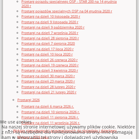
Przetarg pojazdu specjalnego OSP - STAR 200 na 14 grudnia
2020 r
Przetarg pojazdów specjalnych OSP na 04 grudnia 2020 r
Przetarg na dzień 10 listopada 2020 r
Przetarg na dzień 9 listopada 2020 r
Przetargi na dzień 9 października 2020 r
Przetargi na dzień 7 września 2020 r
Przetargi na dzień 28 sierpnia 2020 r
Przetargi na dzień 7 sierpnia 2020
Przetargi na dzień 17 lipca 2020 r
Przetarg na dzień 10 lipca 2020 r
Przetarg na dzień 26 czerwca 2020 r
Przetargi na dzień 19 czerwca 2020 r
Przetargi na dzień 3 kwietnia 2020 r
Przetarg na dzień 30 marca 2020 r
Przetarg na dzień 23 marca 2020 r
Przetarg na dzień 28 lutego 2020 r
Przetargi na dzień 21 lutego 2020 r
Przetargi 2026
Przetarg na dzień 6 marca 2026 r.
Przetargi na dzień 10 sierpnia 2026 r.
Przetarg na dzień 11 sierpnia 2026 r.
We use cookies
Przetarg na dzień 11 września 2026 r.
Na naszej stronie internetowej używamy plików cookie. Niektóre
Wykazy nieruchomości przeznaczonych do sprzedaży i dzierżawy
z nich są niezbędne dla funkcjonowania strony, inne pomagają
nam w ulepszaniu tej strony i doświadczeń użytkownika
Wykazy z 2026 roku