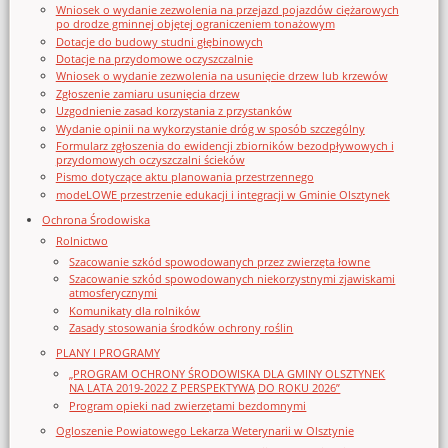
Wniosek o wydanie zezwolenia na przejazd pojazdów ciężarowych
po drodze gminnej objętej ograniczeniem tonażowym
Dotacje do budowy studni głębinowych
Dotacje na przydomowe oczyszczalnie
Wniosek o wydanie zezwolenia na usunięcie drzew lub krzewów
Zgłoszenie zamiaru usunięcia drzew
Uzgodnienie zasad korzystania z przystanków
Wydanie opinii na wykorzystanie dróg w sposób szczególny
Formularz zgłoszenia do ewidencji zbiorników bezodpływowych i
przydomowych oczyszczalni ścieków
Pismo dotyczące aktu planowania przestrzennego
modeLOWE przestrzenie edukacji i integracji w Gminie Olsztynek
Ochrona Środowiska
Rolnictwo
Szacowanie szkód spowodowanych przez zwierzęta łowne
Szacowanie szkód spowodowanych niekorzystnymi zjawiskami
atmosferycznymi
Komunikaty dla rolników
Zasady stosowania środków ochrony roślin
PLANY I PROGRAMY
„PROGRAM OCHRONY ŚRODOWISKA DLA GMINY OLSZTYNEK
NA LATA 2019-2022 Z PERSPEKTYWĄ DO ROKU 2026”
Program opieki nad zwierzętami bezdomnymi
Ogloszenie Powiatowego Lekarza Weterynarii w Olsztynie