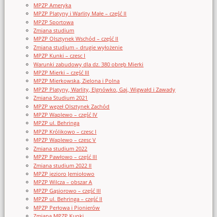
MPZP Ameryka
MPZP Platyny i Warlity Małe – część II
MPZP Sportowa
Zmiana studium
MPZP Olsztynek Wschód – część II
Zmiana studium – drugie wyłożenie
MPZP Kunki – czesc I
Warunki zabudowy dla dz. 380 obręb Mierki
MPZP Mierki – część III
MPZP Mierkowska, Zielona i Polna
MPZP Platyny, Warlity, Elgnówko, Gaj, Wigwałd i Zawady
Zmiana Studium 2021
MPZP węzeł Olsztynek Zachód
MPZP Waplewo – część IV
MPZP ul. Behringa
MPZP Królikowo – czesc I
MPZP Waplewo – czesc V
Zmiana studium 2022
MPZP Pawłowo – część III
Zmiana studium 2022 II
MPZP jezioro Jemiołowo
MPZP Wilcza – obszar A
MPZP Gąsiorowo – część III
MPZP ul. Behringa – część II
MPZP Perłowa i Pionierów
Zmiana MPZP Kunki