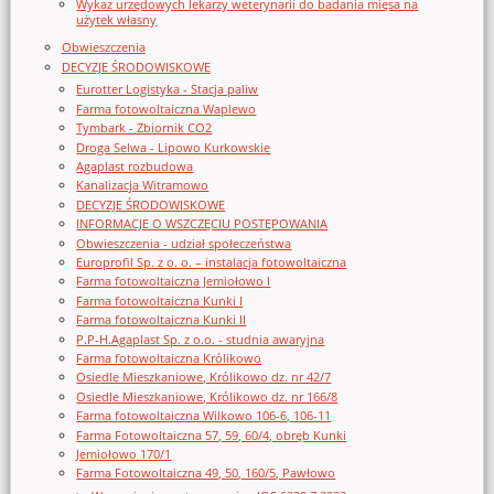
Wykaz urzędowych lekarzy weterynarii do badania mięsa na
użytek własny
Obwieszczenia
DECYZJE ŚRODOWISKOWE
Eurotter Logistyka - Stacja paliw
Farma fotowoltaiczna Waplewo
Tymbark - Zbiornik CO2
Droga Selwa - Lipowo Kurkowskie
Agaplast rozbudowa
Kanalizacja Witramowo
DECYZJE ŚRODOWISKOWE
INFORMACJE O WSZCZĘCIU POSTĘPOWANIA
Obwieszczenia - udział społeczeństwa
Europrofil Sp. z o. o. – instalacja fotowoltaiczna
Farma fotowoltaiczna Jemiołowo I
Farma fotowoltaiczna Kunki I
Farma fotowoltaiczna Kunki II
P.P-H.Agaplast Sp. z o.o. - studnia awaryjna
Farma fotowoltaiczna Królikowo
Osiedle Mieszkaniowe, Królikowo dz. nr 42/7
Osiedle Mieszkaniowe, Królikowo dz. nr 166/8
Farma fotowoltaiczna Wilkowo 106-6, 106-11
Farma Fotowoltaiczna 57, 59, 60/4, obręb Kunki
Jemiołowo 170/1
Farma Fotowoltaiczna 49, 50, 160/5, Pawłowo