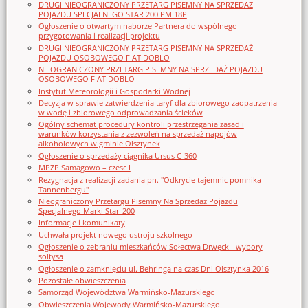
DRUGI NIEOGRANICZONY PRZETARG PISEMNY NA SPRZEDAŻ
POJAZDU SPECJALNEGO STAR 200 PM 18P
Ogłoszenie o otwartym naborze Partnera do wspólnego
przygotowania i realizacji projektu
DRUGI NIEOGRANICZONY PRZETARG PISEMNY NA SPRZEDAŻ
POJAZDU OSOBOWEGO FIAT DOBLO
NIEOGRANICZONY PRZETARG PISEMNY NA SPRZEDAŻ POJAZDU
OSOBOWEGO FIAT DOBLO
Instytut Meteorologii i Gospodarki Wodnej
Decyzja w sprawie zatwierdzenia taryf dla zbiorowego zaopatrzenia
w wodę i zbiorowego odprowadzania ścieków
Ogólny schemat procedury kontroli przestrzegania zasad i
warunków korzystania z zezwoleń na sprzedaż napojów
alkoholowych w gminie Olsztynek
Ogłoszenie o sprzedaży ciągnika Ursus C-360
MPZP Samagowo – czesc I
Rezygnacja z realizacji zadania pn. "Odkrycie tajemnic pomnika
Tannenbergu"
Nieograniczony Przetargu Pisemny Na Sprzedaż Pojazdu
Specjalnego Marki Star_200
Informacje i komunikaty
Uchwała projekt nowego ustroju szkolnego
Ogłoszenie o zebraniu mieszkańców Sołectwa Drwęck - wybory
sołtysa
Ogłoszenie o zamknięciu ul. Behringa na czas Dni Olsztynka 2016
Pozostałe obwieszczenia
Samorząd Województwa Warmińsko-Mazurskiego
Obwieszczenia Wojewody Warmińsko-Mazurskiego