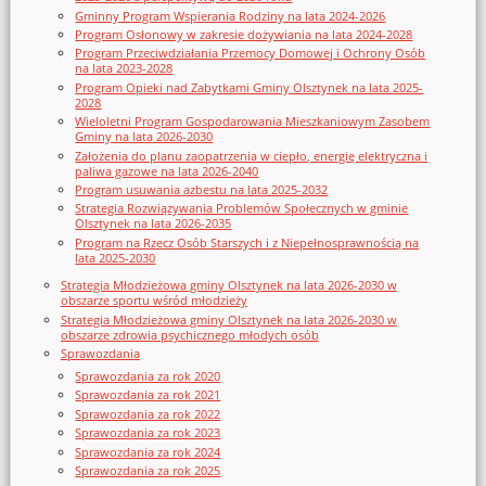
Gminny Program Wspierania Rodziny na lata 2024-2026
Program Osłonowy w zakresie dożywiania na lata 2024-2028
Program Przeciwdziałania Przemocy Domowej i Ochrony Osób
na lata 2023-2028
Program Opieki nad Zabytkami Gminy Olsztynek na lata 2025-
2028
Wieloletni Program Gospodarowania Mieszkaniowym Zasobem
Gminy na lata 2026-2030
Założenia do planu zaopatrzenia w ciepło, energię elektryczna i
paliwa gazowe na lata 2026-2040
Program usuwania azbestu na lata 2025-2032
Strategia Rozwiązywania Problemów Społecznych w gminie
Olsztynek na lata 2026-2035
Program na Rzecz Osób Starszych i z Niepełnosprawnością na
lata 2025-2030
Strategia Młodzieżowa gminy Olsztynek na lata 2026-2030 w
obszarze sportu wśród młodzieży
Strategia Młodzieżowa gminy Olsztynek na lata 2026-2030 w
obszarze zdrowia psychicznego młodych osób
Sprawozdania
Sprawozdania za rok 2020
Sprawozdania za rok 2021
Sprawozdania za rok 2022
Sprawozdania za rok 2023
Sprawozdania za rok 2024
Sprawozdania za rok 2025