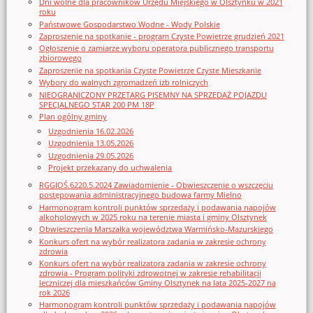
Dni wolne dla pracowników Urzędu Miejskiego w Olsztynku w 2021
roku
Państwowe Gospodarstwo Wodne - Wody Polskie
Zaproszenie na spotkanie - program Czyste Powietrze grudzień 2021
Ogłoszenie o zamiarze wyboru operatora publicznego transportu
zbiorowego
Zaproszenie na spotkania Czyste Powietrze Czyste Mieszkanie
Wybory do walnych zgromadzeń izb rolniczych
NIEOGRANICZONY PRZETARG PISEMNY NA SPRZEDAŻ POJAZDU
SPECJALNEGO STAR 200 PM 18P
Plan ogólny gminy
Uzgodnienia 16.02.2026
Uzgodnienia 13.05.2026
Uzgodnienia 29.05.2026
Projekt przekazany do uchwalenia
RGGIOŚ.6220.5.2024 Zawiadomienie - Obwieszczenie o wszczęciu
postępowania administracyjnego budowa farmy Mielno
Harmonogram kontroli punktów sprzedaży i podawania napojów
alkoholowych w 2025 roku na terenie miasta i gminy Olsztynek
Obwieszczenia Marszałka województwa Warmińsko-Mazurskiego
Konkurs ofert na wybór realizatora zadania w zakresie ochrony
zdrowia
Konkurs ofert na wybór realizatora zadania w zakresie ochrony
zdrowia - Program polityki zdrowotnej w zakresie rehabilitacji
leczniczej dla mieszkańców Gminy Olsztynek na lata 2025-2027 na
rok 2026
Harmonogram kontroli punktów sprzedaży i podawania napojów