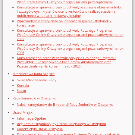
Współpracy Gminy Olsztynek z organizacjami pozarządowymi
Konsultacje w sprawie projektu uchwały w sprawie określenia trybu
i szczegółowych kryteriów oceny wniosków o realizację zadania
publicznego w ramach inicjatywy lokalnej
Wprowadzenie strefy ciszy na jeziorach w gminie Olsztynek –
konsultacje
Konsultacje w sprawie projektu uchwały Rocznego Programu
Współpracy Gminy Olsztynek z organizacjami pozarządowymi na rok
2025
Konsultacje w sprawie projektu uchwały Rocznego Programu
Współpracy Gminy Olsztynek z organizacjami pozarządowymi na rok
2026
Konsultacje społeczne w sprawie przyjęcia Gminnego Programu
Profilaktyki i Rozwiązywania Problemów Alkoholowych oraz
Przeciwdziałania Narkomanii na rok 2026
Młodzieżowa Rada Miejska
Skład Młodzieżowej Rady
Kontakt
Statut
Rada Seniorów w Olsztynku
Nabór kandydatów do II kadencji Rady Seniorów w Olsztynku
Urząd Miejski
Informacje Ogólne
Regulamin Organizacyjny Urzedu Miejskiego w Olsztynku
Kodeks etyki UM w Olsztynku
Dokumentacja dot. Zintegrowanego Systemu Zarządzania Jakością