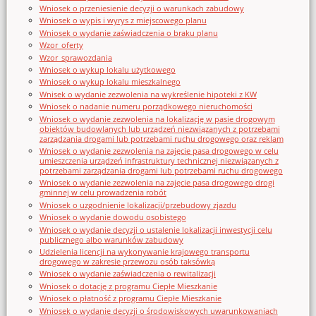
Wniosek o przeniesienie decyzji o warunkach zabudowy
Wniosek o wypis i wyrys z miejscowego planu
Wniosek o wydanie zaświadczenia o braku planu
Wzor_oferty
Wzor_sprawozdania
Wniosek o wykup lokalu użytkowego
Wniosek o wykup lokalu mieszkalnego
Wnisek o wydanie zezwolenia na wykreślenie hipoteki z KW
Wniosek o nadanie numeru porządkowego nieruchomości
Wniosek o wydanie zezwolenia na lokalizację w pasie drogowym
obiektów budowlanych lub urządzeń niezwiązanych z potrzebami
zarządzania drogami lub potrzebami ruchu drogowego oraz reklam
Wniosek o wydanie zezwolenia na zajęcie pasa drogowego w celu
umieszczenia urządzeń infrastruktury technicznej niezwiązanych z
potrzebami zarządzania drogami lub potrzebami ruchu drogowego
Wniosek o wydanie zezwolenia na zajęcie pasa drogowego drogi
gminnej w celu prowadzenia robót
Wniosek o uzgodnienie lokalizacji/przebudowy zjazdu
Wniosek o wydanie dowodu osobistego
Wniosek o wydanie decyzji o ustalenie lokalizacji inwestycji celu
publicznego albo warunków zabudowy
Udzielenia licencji na wykonywanie krajowego transportu
drogowego w zakresie przewozu osób taksówką
Wniosek o wydanie zaświadczenia o rewitalizacji
Wniosek o dotację z programu Ciepłe Mieszkanie
Wniosek o płatność z programu Ciepłe Mieszkanie
Wniosek o wydanie decyzji o środowiskowych uwarunkowaniach