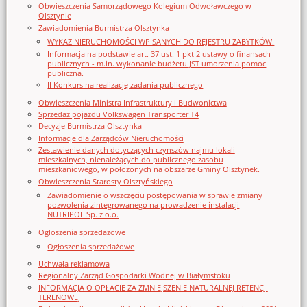
Obwieszczenia Samorządowego Kolegium Odwoławczego w
Olsztynie
Zawiadomienia Burmistrza Olsztynka
WYKAZ NIERUCHOMOŚCI WPISANYCH DO REJESTRU ZABYTKÓW.
Informacja na podstawie art. 37 ust. 1 pkt 2 ustawy o finansach
publicznych - m.in. wykonanie budżetu JST umorzenia pomoc
publiczna.
II Konkurs na realizację zadania publicznego
Obwieszczenia Ministra Infrastruktury i Budwonictwa
Sprzedaż pojazdu Volkswagen Transporter T4
Decyzje Burmistrza Olsztynka
Informacje dla Zarządców Nieruchomości
Zestawienie danych dotyczących czynszów najmu lokali
mieszkalnych, nienależących do publicznego zasobu
mieszkaniowego, w położonych na obszarze Gminy Olsztynek.
Obwieszczenia Starosty Olsztyńskiego
Zawiadomienie o wszczęciu postępowania w sprawie zmiany
pozwolenia zintegrowanego na prowadzenie instalacji
NUTRIPOL Sp. z o.o.
Ogłoszenia sprzedażowe
Ogłoszenia sprzedażowe
Uchwała reklamowa
Regionalny Zarząd Gospodarki Wodnej w Białymstoku
INFORMACJA O OPŁACIE ZA ZMNIEJSZENIE NATURALNEJ RETENCJI
TERENOWEJ