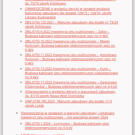
dz. 73/10 obręb Królikowo
OBWIESZCZENIE o wydaniu decyzji w sprawie wydania
warunków zabudowy dla działek 124/15 i 124/16, obręb
Lipowo Kurkowskie
ZBG.6730.129.2021 – Warunki zabudowy dla działki nr 73/24
obręb Królikowo
ZBG.6733.9.2022 Inwestycja celu publicznego – Ząbie –
Budowa kablowej elektroenergetycznej sieci nn 0,4kV
ZBG.6733.10.2022 Inwestycja celu publicznego – Mierki
(kolonia)– Budowa kablowej elektroenergetycznej sieci nn
0,4kV
ZBG.6733.11.2022 Inwestycja celu publicznego – Jemiołowo
(kolonia) – Budowa kablowej elektroenergetycznej sieci nn
0,4kV
ZBG.6733.13.2022 Inwestycja celu publicznego – Kurki –
Budowa kablowej sieci elektroenergetycznej oświetleniowej
nn 0,4kV
ZBG.6733.17.2022 Inwestycja celu publicznego – Gąsiorowo
Olsztyneckie – Budowa elektroenergetycznej sieci nn 0,4 kV
Obwieszczenie o wydaniu decyzji o warunkach zabudowy,
dz. 41/10 obręb Nowa Wieś Ostródzka
GNP.6730.185.2023 - Warunki zabudowy dla działki 1/13
obręb Lutek
Obwieszczenia w sprawach o warunki zabudowy i lokalizacji
inwestycji celu publicznego – rok wszczęcia sprawy 2024
ZBG.6733.1.2024 – Łutynowo – Budowa kablowej sieci
elektroenergetycznej nn 0,4 kV