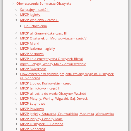
Obwieszczenia Burmistrza Olsztynka
Świętajny – część III
MPZP Jagiełły
MPZP Waplewo – czesc III
Do uchwalenia
MPZP ul. Grunwaldzka-czesc III
MPZP Olsztynek ul. Mrongowiusza – część V
MPZP Mierki
MPZP Jeziorna i Jagielly
MPZP Sosnowa
MPZP linia energetyczna Olsztynek-Biesal
mpzp Platyny, Warlity Małe - obwieszczenie
MPZP Świerkocin
Obwieszczenie w sprawie projektu zmiany mpzp m. Olsztynek
ul. Słoneczna
MPZP Lipowo Kurkowskie – czesc II
MPZP Jemiołowo – część II
MPZP ul. Leśna do węzła Olsztynek Wschód
MPZP Platyny, Warlity, Wigwałd, Gaj, Drwęck
MPZP Łutynowo
MPZP Pawłowo
MPZP Jagielly, Strazacka, Grunwaldzka, Mazurska, Warszawska
MPZP Platyny i Warlity Małe
MPZP Olsztynek ul. Poranna
MPZP Słoneczna