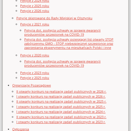
Petycje z 2024 roku
Petycje z 2025 roku
Petycje z 2026 roku
Petycje skierowane do Rady Miejskiej w Olsztynku
Petycje z 2021 roku
Petycja dot. podjęcia uchwały w sprawie gwarancji
producentów szczepionek na COVID-19
Petycja dot. podjęcia uchwały poierającej list otwarty STOP
zabójczenmu GMO - STOP niebezpiecznej szczepionce oraz
zaprzestania eksperymentu na mieszkańcach Polski i inne
Petycje z 2020 roku
Petycja dot. podjęcia uchwały w sprawie gwarancji
producentów szczepionek na COVID-19
Petycje z 2023 roku
Petycje z 2025 roku
Organizacje Pozarządowe
II otwarty konkurs na realizację zadań publicznych w 2026 r.
I otwarty konkurs na realizację zadań publicznych w 2026 r.
II otwarty konkurs na realizację zadań publicznych w 2025 r.
I otwarty konkurs na realizację zadań publicznych w 2025 r.
I otwarty konkurs na realizację zadań publicznych w 2024 r.
II otwarty konkurs na realizację zadań publicznych w 2023 r.
I otwarty konkurs na realizację zadań publicznych w 2023 r.
Ogłoszenia