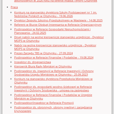
alkoholowych w 2026 roku na terenie miasta i gminy Olsztynek
Praca
Konkurs na stanowisko dyrektora Szkoły Podstawowej nr 1 im.
Noblistów Polskich w Olsztynku - 19.06.2026
Dyrektor Zespołu Szkolno-Przedszkolnego w Waplewie - 14.08.2025
Referent w Biurze Obsługi Interesanta w Referacie Organizacyjnym
Podinspektor w Referacie Gospodarki Nieruchomościami i
Planowania - 24.02.2025
Drugi nabór na wolne kierownicze stanowisko urzędnicze - Dyrektor
MOPS w Olsztynku
Nabór na wolne kierownicze stanowisko urzędnicze - Dyrektor
MOPS w Olsztynku
Prezes Zarządu TBS w Olsztynku - 27.09.2024
Podinspektor w Referacie Finansów i Podatków - 19.08.2024
Inspektor ds. drogownictwa
Kierownik Biura Rady Miejskiej w Olsztynku
Podinspektor ds. inwestycji w Referacie Inwestycji i Ochrony
Środowiska Urzędu Miejskiego w Olsztynku - 25.09.2023
Konkurs na stanowisko dyrektora Przedszkola Miejskiego w
Olsztynku
Podinspektor ds. gospodarki wodno-ściekowej w Referacie
Inwestycji i Ochrony Środowiska - umowa na zastępstwo
Podinspektor w Referacie Finansów i Podatków w Urzędzie
Miejskim w Olsztynku
Podinspektor/inspektor w Referacie Promocji
Podinspektor ds. obronnych, obrony cywilnej i zarządzania
kryzysowego