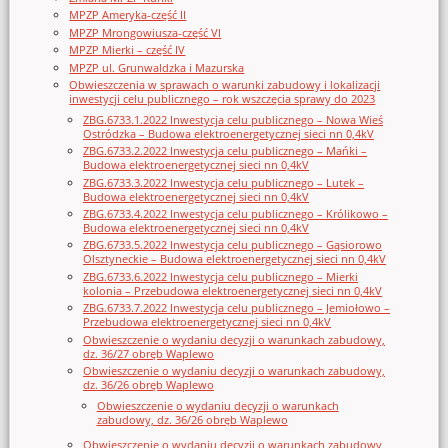
MPZP Ameryka-część II
MPZP Mrongowiusza-część VI
MPZP Mierki – część IV
MPZP ul. Grunwaldzka i Mazurska
Obwieszczenia w sprawach o warunki zabudowy i lokalizacji
inwestycji celu publicznego – rok wszczęcia sprawy do 2023
ZBG.6733.1.2022 Inwestycja celu publicznego – Nowa Wieś
Ostródzka – Budowa elektroenergetycznej sieci nn 0,4kV
ZBG.6733.2.2022 Inwestycja celu publicznego – Mańki –
Budowa elektroenergetycznej sieci nn 0,4kV
ZBG.6733.3.2022 Inwestycja celu publicznego – Lutek –
Budowa elektroenergetycznej sieci nn 0,4kV
ZBG.6733.4.2022 Inwestycja celu publicznego – Królikowo –
Budowa elektroenergetycznej sieci nn 0,4kV
ZBG.6733.5.2022 Inwestycja celu publicznego – Gąsiorowo
Olsztyneckie – Budowa elektroenergetycznej sieci nn 0,4kV
ZBG.6733.6.2022 Inwestycja celu publicznego – Mierki
kolonia – Przebudowa elektroenergetycznej sieci nn 0,4kV
ZBG.6733.7.2022 Inwestycja celu publicznego – Jemiołowo –
Przebudowa elektroenergetycznej sieci nn 0,4kV
Obwieszczenie o wydaniu decyzji o warunkach zabudowy,
dz. 36/27 obręb Waplewo
Obwieszczenie o wydaniu decyzji o warunkach zabudowy,
dz. 36/26 obręb Waplewo
Obwieszczenie o wydaniu decyzji o warunkach
zabudowy, dz. 36/26 obręb Waplewo
Obwieszczenie o wydaniu decyzji o warunkach zabudowy,