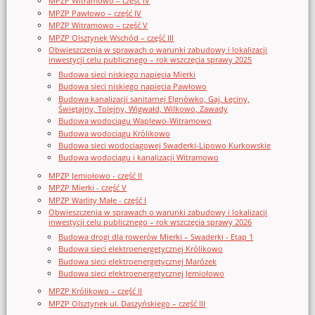
MPZP Witramowo – część IV
MPZP Pawłowo – część IV
MPZP Witramowo – część V
MPZP Olsztynek Wschód – część III
Obwieszczenia w sprawach o warunki zabudowy i lokalizacji
inwestycji celu publicznego – rok wszczęcia sprawy 2025
Budowa sieci niskiego napięcia Mierki
Budowa sieci niskiego napięcia Pawłowo
Budowa kanalizacji sanitarnej Elgnówko, Gaj, Łęciny,
Świętajny, Tolejny, Wigwałd, Wilkowo, Zawady
Budowa wodociągu Waplewo-Witramowo
Budowa wodociągu Królikowo
Budowa sieci wodociągowej Swaderki-Lipowo Kurkowskie
Budowa wodociągu i kanalizacji Witramowo
MPZP Jemiołowo - część II
MPZP Mierki - część V
MPZP Warlity Małe - część I
Obwieszczenia w sprawach o warunki zabudowy i lokalizacji
inwestycji celu publicznego – rok wszczęcia sprawy 2026
Budowa drogi dla rowerów Mierki – Swaderki - Etap 1
Budowa sieci elektroenergetycznej Królikowo
Budowa sieci elektroenergetycznej Marózek
Budowa sieci elektroenergetycznej Jemiołowo
MPZP Królikowo – część II
MPZP Olsztynek ul. Daszyńskiego – część III