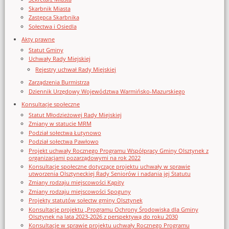
Skarbnik Miasta
Zastępca Skarbnika
Sołectwa i Osiedla
Akty prawne
Statut Gminy
Uchwały Rady Miejskiej
Rejestry uchwał Rady Miejskiej
Zarządzenia Burmistrza
Dziennik Urzędowy Województwa Warmińsko-Mazurskiego
Konsultacje społeczne
Statut Młodzieżowej Rady Miejskiej
Zmiany w statucie MRM
Podział sołectwa Łutynowo
Podział sołectwa Pawłowo
Projekt uchwały Rocznego Programu Współpracy Gminy Olsztynek z
organizacjami pozarządowymi na rok 2022
Konsultacje społeczne dotyczące projektu uchwały w sprawie
utworzenia Olsztyneckiej Rady Seniorów i nadania jej Statutu
Zmiany rodzaju miejscowości Kąpity
Zmiany rodzaju miejscowości Spoguny
Projekty statutów sołectw gminy Olsztynek
Konsultacje projektu „Programu Ochrony Środowiska dla Gminy
Olsztynek na lata 2023-2026 z perspektywą do roku 2030
Konsultacje w sprawie projektu uchwały Rocznego Programu