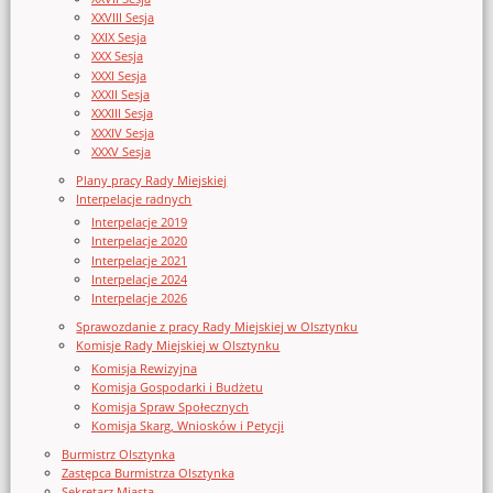
XXVIII Sesja
XXIX Sesja
XXX Sesja
XXXI Sesja
XXXII Sesja
XXXIII Sesja
XXXIV Sesja
XXXV Sesja
Plany pracy Rady Miejskiej
Interpelacje radnych
Interpelacje 2019
Interpelacje 2020
Interpelacje 2021
Interpelacje 2024
Interpelacje 2026
Sprawozdanie z pracy Rady Miejskiej w Olsztynku
Komisje Rady Miejskiej w Olsztynku
Komisja Rewizyjna
Komisja Gospodarki i Budżetu
Komisja Spraw Społecznych
Komisja Skarg, Wniosków i Petycji
Burmistrz Olsztynka
Zastępca Burmistrza Olsztynka
Sekretarz Miasta