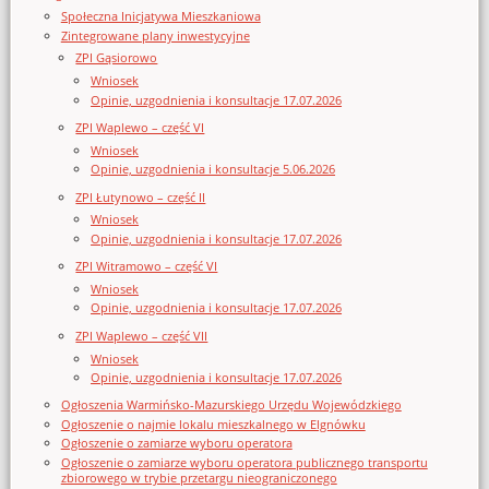
Społeczna Inicjatywa Mieszkaniowa
Zintegrowane plany inwestycyjne
ZPI Gąsiorowo
Wniosek
Opinie, uzgodnienia i konsultacje 17.07.2026
ZPI Waplewo – część VI
Wniosek
Opinie, uzgodnienia i konsultacje 5.06.2026
ZPI Łutynowo – część II
Wniosek
Opinie, uzgodnienia i konsultacje 17.07.2026
ZPI Witramowo – część VI
Wniosek
Opinie, uzgodnienia i konsultacje 17.07.2026
ZPI Waplewo – część VII
Wniosek
Opinie, uzgodnienia i konsultacje 17.07.2026
Ogłoszenia Warmińsko-Mazurskiego Urzędu Wojewódzkiego
Ogłoszenie o najmie lokalu mieszkalnego w Elgnówku
Ogłoszenie o zamiarze wyboru operatora
Ogłoszenie o zamiarze wyboru operatora publicznego transportu
zbiorowego w trybie przetargu nieograniczonego