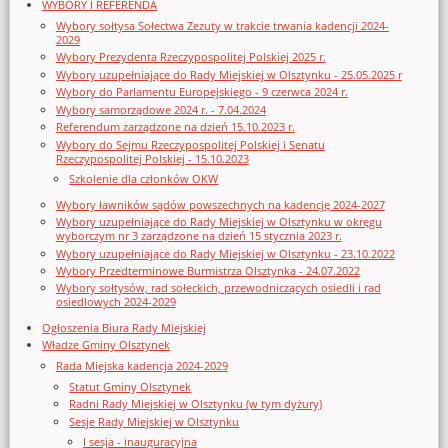
WYBORY I REFERENDA
Wybory sołtysa Sołectwa Zezuty w trakcie trwania kadencji 2024-
2029
Wybory Prezydenta Rzeczypospolitej Polskiej 2025 r.
Wybory uzupełniające do Rady Miejskiej w Olsztynku - 25.05.2025 r
Wybory do Parlamentu Europejskiego - 9 czerwca 2024 r.
Wybory samorządowe 2024 r. - 7.04.2024
Referendum zarządzone na dzień 15.10.2023 r.
Wybory do Sejmu Rzeczypospolitej Polskiej i Senatu
Rzeczypospolitej Polskiej - 15.10.2023
Szkolenie dla członków OKW
Wybory ławników sądów powszechnych na kadencję 2024-2027
Wybory uzupełniające do Rady Miejskiej w Olsztynku w okręgu
wyborczym nr 3 zarządzone na dzień 15 stycznia 2023 r.
Wybory uzupełniające do Rady Miejskiej w Olsztynku - 23.10.2022
Wybory Przedterminowe Burmistrza Olsztynka - 24.07.2022
Wybory sołtysów, rad sołeckich, przewodniczących osiedli i rad
osiedlowych 2024-2029
Ogłoszenia Biura Rady Miejskiej
Władze Gminy Olsztynek
Rada Miejska kadencja 2024-2029
Statut Gminy Olsztynek
Radni Rady Miejskiej w Olsztynku (w tym dyżury)
Sesje Rady Miejskiej w Olsztynku
I sesja - inauguracyjna