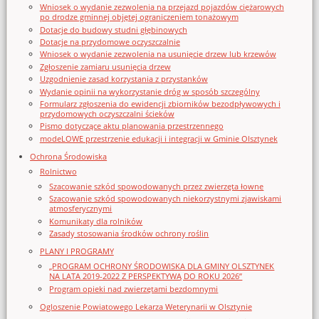
Wniosek o wydanie zezwolenia na przejazd pojazdów ciężarowych
po drodze gminnej objętej ograniczeniem tonażowym
Dotacje do budowy studni głębinowych
Dotacje na przydomowe oczyszczalnie
Wniosek o wydanie zezwolenia na usunięcie drzew lub krzewów
Zgłoszenie zamiaru usunięcia drzew
Uzgodnienie zasad korzystania z przystanków
Wydanie opinii na wykorzystanie dróg w sposób szczególny
Formularz zgłoszenia do ewidencji zbiorników bezodpływowych i
przydomowych oczyszczalni ścieków
Pismo dotyczące aktu planowania przestrzennego
modeLOWE przestrzenie edukacji i integracji w Gminie Olsztynek
Ochrona Środowiska
Rolnictwo
Szacowanie szkód spowodowanych przez zwierzęta łowne
Szacowanie szkód spowodowanych niekorzystnymi zjawiskami
atmosferycznymi
Komunikaty dla rolników
Zasady stosowania środków ochrony roślin
PLANY I PROGRAMY
„PROGRAM OCHRONY ŚRODOWISKA DLA GMINY OLSZTYNEK
NA LATA 2019-2022 Z PERSPEKTYWĄ DO ROKU 2026”
Program opieki nad zwierzętami bezdomnymi
Ogloszenie Powiatowego Lekarza Weterynarii w Olsztynie