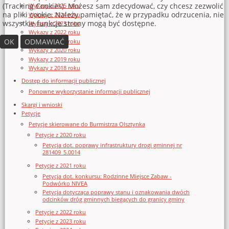
(Tracking Cookies). Możesz sam zdecydować, czy chcesz zezwolić
Wykazy z 2025 roku
na pliki cookie. Należy pamiętać, że w przypadku odrzucenia, nie
Wykazy z 2024 roku
wszystkie funkcje strony mogą być dostępne.
Wykazy z 2023 roku
Wykazy z 2022 roku
OK
ODMAWIAĆ
Wykazy z 2021 roku
Wykazy z 2020 roku
Wykazy z 2019 roku
Wykazy z 2018 roku
Dostęp do informacji publicznej
Ponowne wykorzystanie informacji publicznej
Skargi i wnioski
Petycje
Petycje skierowane do Burmistrza Olsztynka
Petycje z 2020 roku
Petycja dot. poprawy infrastruktury drogi gminnej nr
281409_5.0014
Petycje z 2021 roku
Petycja dot. konkursu: Rodzinne Miejsce Zabaw -
Podwórko NIVEA
Petycja dotycząca poprawy stanu i oznakowania dwóch
odcinków dróg gminnych biegących do granicy gminy
Petycje z 2022 roku
Petycje z 2023 roku