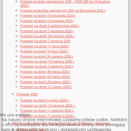
Przetarg pojazdu specjalnego OSP - STAR 200 na 14 grudnia
2020 r
Przetarg pojazdów specjalnych OSP na 04 grudnia 2020 r
Przetarg na dzień 10 listopada 2020 r
Przetarg na dzień 9 listopada 2020 r
Przetargi na dzień 9 października 2020 r
Przetargi na dzień 7 września 2020 r
Przetargi na dzień 28 sierpnia 2020 r
Przetargi na dzień 7 sierpnia 2020
Przetargi na dzień 17 lipca 2020 r
Przetarg na dzień 10 lipca 2020 r
Przetarg na dzień 26 czerwca 2020 r
Przetargi na dzień 19 czerwca 2020 r
Przetargi na dzień 3 kwietnia 2020 r
Przetarg na dzień 30 marca 2020 r
Przetarg na dzień 23 marca 2020 r
Przetarg na dzień 28 lutego 2020 r
Przetargi na dzień 21 lutego 2020 r
Przetargi 2026
Przetarg na dzień 6 marca 2026 r.
Przetargi na dzień 10 sierpnia 2026 r.
Przetarg na dzień 11 sierpnia 2026 r.
We use cookies
Przetarg na dzień 11 września 2026 r.
Na naszej stronie internetowej używamy plików cookie. Niektóre
Wykazy nieruchomości przeznaczonych do sprzedaży i dzierżawy
z nich są niezbędne dla funkcjonowania strony, inne pomagają
nam w ulepszaniu tej strony i doświadczeń użytkownika
Wykazy z 2026 roku