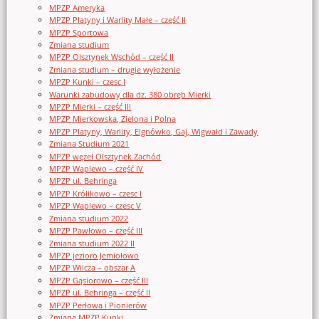
MPZP Ameryka
MPZP Platyny i Warlity Małe – część II
MPZP Sportowa
Zmiana studium
MPZP Olsztynek Wschód – część II
Zmiana studium – drugie wyłożenie
MPZP Kunki – czesc I
Warunki zabudowy dla dz. 380 obręb Mierki
MPZP Mierki – część III
MPZP Mierkowska, Zielona i Polna
MPZP Platyny, Warlity, Elgnówko, Gaj, Wigwałd i Zawady
Zmiana Studium 2021
MPZP węzeł Olsztynek Zachód
MPZP Waplewo – część IV
MPZP ul. Behringa
MPZP Królikowo – czesc I
MPZP Waplewo – czesc V
Zmiana studium 2022
MPZP Pawłowo – część III
Zmiana studium 2022 II
MPZP jezioro Jemiołowo
MPZP Wilcza – obszar A
MPZP Gąsiorowo – część III
MPZP ul. Behringa – część II
MPZP Perłowa i Pionierów
Zmiana MPZP Kunki