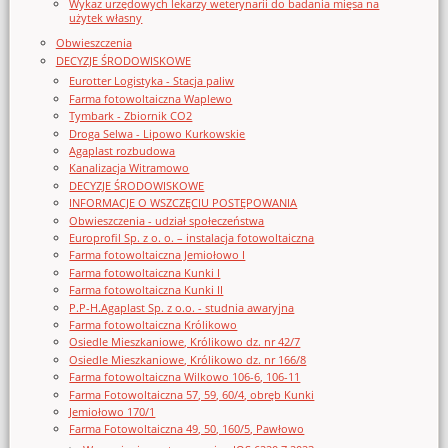
Wykaz urzędowych lekarzy weterynarii do badania mięsa na
użytek własny
Obwieszczenia
DECYZJE ŚRODOWISKOWE
Eurotter Logistyka - Stacja paliw
Farma fotowoltaiczna Waplewo
Tymbark - Zbiornik CO2
Droga Selwa - Lipowo Kurkowskie
Agaplast rozbudowa
Kanalizacja Witramowo
DECYZJE ŚRODOWISKOWE
INFORMACJE O WSZCZĘCIU POSTĘPOWANIA
Obwieszczenia - udział społeczeństwa
Europrofil Sp. z o. o. – instalacja fotowoltaiczna
Farma fotowoltaiczna Jemiołowo I
Farma fotowoltaiczna Kunki I
Farma fotowoltaiczna Kunki II
P.P-H.Agaplast Sp. z o.o. - studnia awaryjna
Farma fotowoltaiczna Królikowo
Osiedle Mieszkaniowe, Królikowo dz. nr 42/7
Osiedle Mieszkaniowe, Królikowo dz. nr 166/8
Farma fotowoltaiczna Wilkowo 106-6, 106-11
Farma Fotowoltaiczna 57, 59, 60/4, obręb Kunki
Jemiołowo 170/1
Farma Fotowoltaiczna 49, 50, 160/5, Pawłowo