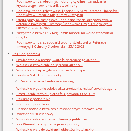
Podinspektor ds. obronnych, obrony cywilnej i zarządzania
kryzysowego - pełnomocnik ds. ochrony
Podinspektor ds. księgowości i podatku VAT w Referacie Finansów i
Podatków w Urzędzie Miejskim w Olsztynku
Oferta pracy na zastępstwo - podinspektor ds. drogownictwa w
Referacie Inwestycji i Ochrony Środowiska Urzędu Miejskiego w
Olsztynku - 26.07.2022
Zarządzenie nr 9/2009 - Regulamin naboru na wolne stanowiska
urzędnicze.
Podinspektor ds. gospodarki wodno–ściekowej w Referacie
Inwestycji i Ochrony Środowiska - 25.10.2022
Druki do pobrania
Oświadczenie o rocznej wartości sprzedanego alkoholu
Wniosek o zezwolenie na sprzedaz alkoholu
Wniosek o zakup węgla w cenie preferencyjnej
Fundusz Sołecki - dokumenty
Zmiana zadania funduszu sołeckiego
Wniosek o wydanie odpisu aktu urodzenia, małżeństwa lub zgonu
Przedłużenie terminu płatności z powodu COVID-19
Deklaracje podatkowe
Informacje podatkowe
Dofinansowanie kształcenia młodocianych pracowników
Kwestonariusz osobowy
Wniosek o udostępnienie informacji publicznej
PPF Wniosek o przyznanie prawa pomocy
Wniosek o wpis do ewidencji obiektów hotelarskich