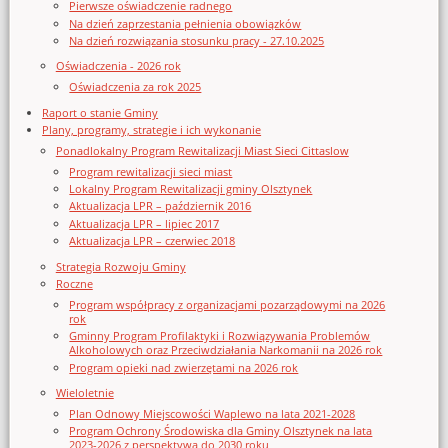
Pierwsze oświadczenie radnego
Na dzień zaprzestania pełnienia obowiązków
Na dzień rozwiązania stosunku pracy - 27.10.2025
Oświadczenia - 2026 rok
Oświadczenia za rok 2025
Raport o stanie Gminy
Plany, programy, strategie i ich wykonanie
Ponadlokalny Program Rewitalizacji Miast Sieci Cittaslow
Program rewitalizacji sieci miast
Lokalny Program Rewitalizacji gminy Olsztynek
Aktualizacja LPR – październik 2016
Aktualizacja LPR – lipiec 2017
Aktualizacja LPR – czerwiec 2018
Strategia Rozwoju Gminy
Roczne
Program współpracy z organizacjami pozarządowymi na 2026
rok
Gminny Program Profilaktyki i Rozwiązywania Problemów
Alkoholowych oraz Przeciwdziałania Narkomanii na 2026 rok
Program opieki nad zwierzętami na 2026 rok
Wieloletnie
Plan Odnowy Miejscowości Waplewo na lata 2021-2028
Program Ochrony Środowiska dla Gminy Olsztynek na lata
2023-2026 z perspektywą do 2030 roku