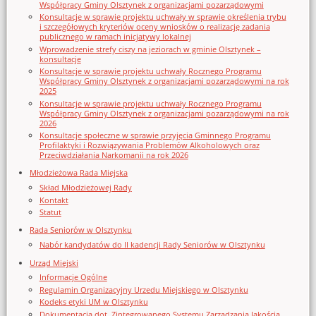
Współpracy Gminy Olsztynek z organizacjami pozarządowymi
Konsultacje w sprawie projektu uchwały w sprawie określenia trybu
i szczegółowych kryteriów oceny wniosków o realizację zadania
publicznego w ramach inicjatywy lokalnej
Wprowadzenie strefy ciszy na jeziorach w gminie Olsztynek –
konsultacje
Konsultacje w sprawie projektu uchwały Rocznego Programu
Współpracy Gminy Olsztynek z organizacjami pozarządowymi na rok
2025
Konsultacje w sprawie projektu uchwały Rocznego Programu
Współpracy Gminy Olsztynek z organizacjami pozarządowymi na rok
2026
Konsultacje społeczne w sprawie przyjęcia Gminnego Programu
Profilaktyki i Rozwiązywania Problemów Alkoholowych oraz
Przeciwdziałania Narkomanii na rok 2026
Młodzieżowa Rada Miejska
Skład Młodzieżowej Rady
Kontakt
Statut
Rada Seniorów w Olsztynku
Nabór kandydatów do II kadencji Rady Seniorów w Olsztynku
Urząd Miejski
Informacje Ogólne
Regulamin Organizacyjny Urzedu Miejskiego w Olsztynku
Kodeks etyki UM w Olsztynku
Dokumentacja dot. Zintegrowanego Systemu Zarządzania Jakością