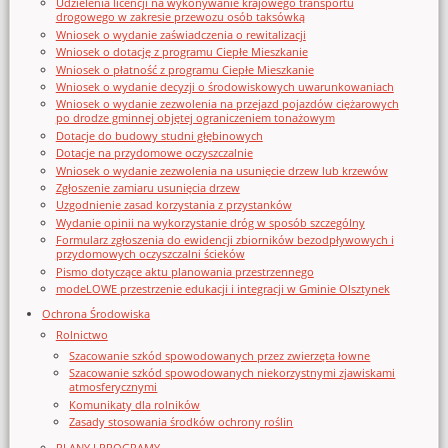
Udzielenia licencji na wykonywanie krajowego transportu
drogowego w zakresie przewozu osób taksówką
Wniosek o wydanie zaświadczenia o rewitalizacji
Wniosek o dotację z programu Ciepłe Mieszkanie
Wniosek o płatność z programu Ciepłe Mieszkanie
Wniosek o wydanie decyzji o środowiskowych uwarunkowaniach
Wniosek o wydanie zezwolenia na przejazd pojazdów ciężarowych
po drodze gminnej objętej ograniczeniem tonażowym
Dotacje do budowy studni głębinowych
Dotacje na przydomowe oczyszczalnie
Wniosek o wydanie zezwolenia na usunięcie drzew lub krzewów
Zgłoszenie zamiaru usunięcia drzew
Uzgodnienie zasad korzystania z przystanków
Wydanie opinii na wykorzystanie dróg w sposób szczególny
Formularz zgłoszenia do ewidencji zbiorników bezodpływowych i
przydomowych oczyszczalni ścieków
Pismo dotyczące aktu planowania przestrzennego
modeLOWE przestrzenie edukacji i integracji w Gminie Olsztynek
Ochrona Środowiska
Rolnictwo
Szacowanie szkód spowodowanych przez zwierzęta łowne
Szacowanie szkód spowodowanych niekorzystnymi zjawiskami
atmosferycznymi
Komunikaty dla rolników
Zasady stosowania środków ochrony roślin
PLANY I PROGRAMY