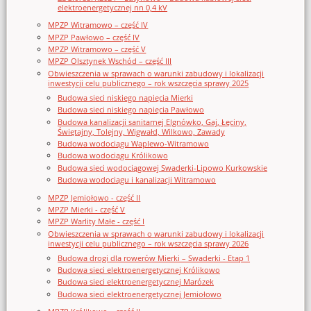
elektroenergetycznej nn 0,4 kV
MPZP Witramowo – część IV
MPZP Pawłowo – część IV
MPZP Witramowo – część V
MPZP Olsztynek Wschód – część III
Obwieszczenia w sprawach o warunki zabudowy i lokalizacji
inwestycji celu publicznego – rok wszczęcia sprawy 2025
Budowa sieci niskiego napięcia Mierki
Budowa sieci niskiego napięcia Pawłowo
Budowa kanalizacji sanitarnej Elgnówko, Gaj, Łęciny,
Świętajny, Tolejny, Wigwałd, Wilkowo, Zawady
Budowa wodociągu Waplewo-Witramowo
Budowa wodociągu Królikowo
Budowa sieci wodociągowej Swaderki-Lipowo Kurkowskie
Budowa wodociągu i kanalizacji Witramowo
MPZP Jemiołowo - część II
MPZP Mierki - część V
MPZP Warlity Małe - część I
Obwieszczenia w sprawach o warunki zabudowy i lokalizacji
inwestycji celu publicznego – rok wszczęcia sprawy 2026
Budowa drogi dla rowerów Mierki – Swaderki - Etap 1
Budowa sieci elektroenergetycznej Królikowo
Budowa sieci elektroenergetycznej Marózek
Budowa sieci elektroenergetycznej Jemiołowo