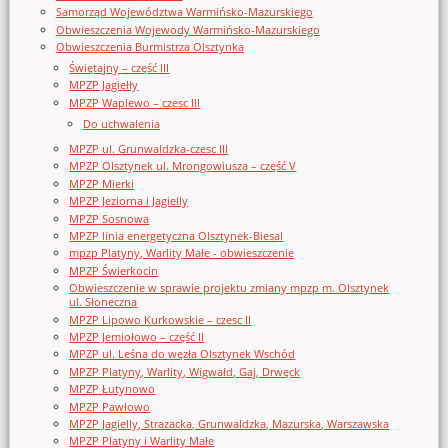
Samorząd Województwa Warmińsko-Mazurskiego
Obwieszczenia Wojewody Warmińsko-Mazurskiego
Obwieszczenia Burmistrza Olsztynka
Świętajny – część III
MPZP Jagiełły
MPZP Waplewo – czesc III
Do uchwalenia
MPZP ul. Grunwaldzka-czesc III
MPZP Olsztynek ul. Mrongowiusza – część V
MPZP Mierki
MPZP Jeziorna i Jagielly
MPZP Sosnowa
MPZP linia energetyczna Olsztynek-Biesal
mpzp Platyny, Warlity Małe - obwieszczenie
MPZP Świerkocin
Obwieszczenie w sprawie projektu zmiany mpzp m. Olsztynek
ul. Słoneczna
MPZP Lipowo Kurkowskie – czesc II
MPZP Jemiołowo – część II
MPZP ul. Leśna do węzła Olsztynek Wschód
MPZP Platyny, Warlity, Wigwałd, Gaj, Drwęck
MPZP Łutynowo
MPZP Pawłowo
MPZP Jagielly, Strazacka, Grunwaldzka, Mazurska, Warszawska
MPZP Platyny i Warlity Małe