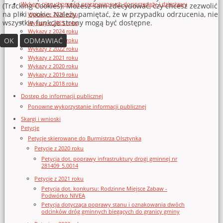
Wykazy nieruchomości przeznaczonych do sprzedaży i dzierżawy
(Tracking Cookies). Możesz sam zdecydować, czy chcesz zezwolić
na pliki cookie. Należy pamiętać, że w przypadku odrzucenia, nie
Wykazy z 2026 roku
wszystkie funkcje strony mogą być dostępne.
Wykazy z 2025 roku
Wykazy z 2024 roku
OK
ODMAWIAĆ
Wykazy z 2023 roku
Wykazy z 2022 roku
Wykazy z 2021 roku
Wykazy z 2020 roku
Wykazy z 2019 roku
Wykazy z 2018 roku
Dostęp do informacji publicznej
Ponowne wykorzystanie informacji publicznej
Skargi i wnioski
Petycje
Petycje skierowane do Burmistrza Olsztynka
Petycje z 2020 roku
Petycja dot. poprawy infrastruktury drogi gminnej nr
281409_5.0014
Petycje z 2021 roku
Petycja dot. konkursu: Rodzinne Miejsce Zabaw -
Podwórko NIVEA
Petycja dotycząca poprawy stanu i oznakowania dwóch
odcinków dróg gminnych biegących do granicy gminy