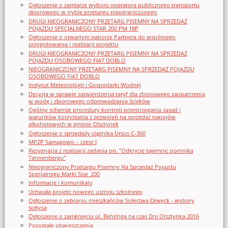
Ogłoszenie o zamiarze wyboru operatora publicznego transportu
zbiorowego w trybie przetargu nieograniczonego
DRUGI NIEOGRANICZONY PRZETARG PISEMNY NA SPRZEDAŻ
POJAZDU SPECJALNEGO STAR 200 PM 18P
Ogłoszenie o otwartym naborze Partnera do wspólnego
przygotowania i realizacji projektu
DRUGI NIEOGRANICZONY PRZETARG PISEMNY NA SPRZEDAŻ
POJAZDU OSOBOWEGO FIAT DOBLO
NIEOGRANICZONY PRZETARG PISEMNY NA SPRZEDAŻ POJAZDU
OSOBOWEGO FIAT DOBLO
Instytut Meteorologii i Gospodarki Wodnej
Decyzja w sprawie zatwierdzenia taryf dla zbiorowego zaopatrzenia
w wodę i zbiorowego odprowadzania ścieków
Ogólny schemat procedury kontroli przestrzegania zasad i
warunków korzystania z zezwoleń na sprzedaż napojów
alkoholowych w gminie Olsztynek
Ogłoszenie o sprzedaży ciągnika Ursus C-360
MPZP Samagowo – czesc I
Rezygnacja z realizacji zadania pn. "Odkrycie tajemnic pomnika
Tannenbergu"
Nieograniczony Przetargu Pisemny Na Sprzedaż Pojazdu
Specjalnego Marki Star_200
Informacje i komunikaty
Uchwała projekt nowego ustroju szkolnego
Ogłoszenie o zebraniu mieszkańców Sołectwa Drwęck - wybory
sołtysa
Ogłoszenie o zamknięciu ul. Behringa na czas Dni Olsztynka 2016
Pozostałe obwieszczenia