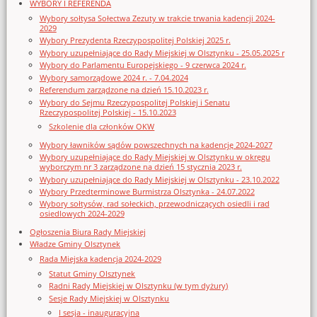
WYBORY I REFERENDA
Wybory sołtysa Sołectwa Zezuty w trakcie trwania kadencji 2024-
2029
Wybory Prezydenta Rzeczypospolitej Polskiej 2025 r.
Wybory uzupełniające do Rady Miejskiej w Olsztynku - 25.05.2025 r
Wybory do Parlamentu Europejskiego - 9 czerwca 2024 r.
Wybory samorządowe 2024 r. - 7.04.2024
Referendum zarządzone na dzień 15.10.2023 r.
Wybory do Sejmu Rzeczypospolitej Polskiej i Senatu
Rzeczypospolitej Polskiej - 15.10.2023
Szkolenie dla członków OKW
Wybory ławników sądów powszechnych na kadencję 2024-2027
Wybory uzupełniające do Rady Miejskiej w Olsztynku w okręgu
wyborczym nr 3 zarządzone na dzień 15 stycznia 2023 r.
Wybory uzupełniające do Rady Miejskiej w Olsztynku - 23.10.2022
Wybory Przedterminowe Burmistrza Olsztynka - 24.07.2022
Wybory sołtysów, rad sołeckich, przewodniczących osiedli i rad
osiedlowych 2024-2029
Ogłoszenia Biura Rady Miejskiej
Władze Gminy Olsztynek
Rada Miejska kadencja 2024-2029
Statut Gminy Olsztynek
Radni Rady Miejskiej w Olsztynku (w tym dyżury)
Sesje Rady Miejskiej w Olsztynku
I sesja - inauguracyjna