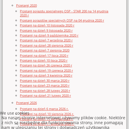
Przetargi 2020
Przetarg pojazdu specjalnego OSP - STAR 200 na 14 grudnia
2020 r
Przetarg pojazdów specjalnych OSP na 04 grudnia 2020 r
Przetarg na dzień 10 listopada 2020 r
Przetarg na dzień 9 listopada 2020 r
Przetargi na dzień 9 października 2020 r
Przetargi na dzień 7 września 2020 r
Przetargi na dzień 28 sierpnia 2020 r
Przetargi na dzień 7 sierpnia 2020
Przetargi na dzień 17 lipca 2020 r
Przetarg na dzień 10 lipca 2020 r
Przetarg na dzień 26 czerwca 2020 r
Przetargi na dzień 19 czerwca 2020 r
Przetargi na dzień 3 kwietnia 2020 r
Przetarg na dzień 30 marca 2020 r
Przetarg na dzień 23 marca 2020 r
Przetarg na dzień 28 lutego 2020 r
Przetargi na dzień 21 lutego 2020 r
Przetargi 2026
Przetarg na dzień 6 marca 2026 r.
We use cookies
Przetargi na dzień 10 sierpnia 2026 r.
Na naszej stronie internetowej używamy plików cookie. Niektóre
Przetarg na dzień 11 sierpnia 2026 r.
z nich są niezbędne dla funkcjonowania strony, inne pomagają
Przetarg na dzień 11 września 2026 r.
nam w ulepszaniu tej strony i doświadczeń użytkownika