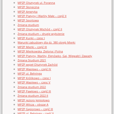
MPZP Olsztynek ul. Poranna
MPZP Słoneczna
MPZP Ameryka
MPZP Platyny i Warlity Małe – część II
MPZP Sportowa
Zmiana studium
MPZP Olsztynek Wschód – część II
Zmiana studium – drugie wyłożenie
MPZP Kunki – czesc I
Warunki zabudowy dla dz. 380 obręb Mierki
MPZP Mierki – część III
MPZP Mierkowska, Zielona i Polna
MPZP Platyny, Warlity, Elgnówko, Gaj, Wigwałd i Zawady
Zmiana Studium 2021
MPZP węzeł Olsztynek Zachód
MPZP Waplewo – część IV
MPZP ul. Behringa
MPZP Królikowo – czesc I
MPZP Waplewo – czesc V
Zmiana studium 2022
MPZP Pawłowo – część III
Zmiana studium 2022 II
MPZP jezioro Jemiołowo
MPZP Wilcza – obszar A
MPZP Gąsiorowo – część III
MPZP ul. Behringa – część II