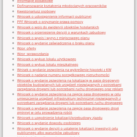
Informacje podatkowe
Dofinansowanie kształcenia młodocianych pracowników
Kwestonariusz osobowy
Wniosek o udostępnienie informacji publicznej
PPF Wniosek o przyznanie prawa pomocy
Wniosek o wpis do ewidencji obiektów hotelarskich
Wniosek o przeniesienie decyzji o warunkach zabudowy
Wniosek o wypis i wyrys z miejscowego planu
Wniosek o wydanie zaświadczenia o braku planu
Wzor_oferty
Wzor_sprawozdania
Wniosek o wykup lokalu użytkowego
Wniosek o wykup lokalu mieszkalnego
Wnisek o wydanie zezwolenia na wykreślenie hipoteki z KW
Wniosek o nadanie numeru porządkowego nieruchomości
Wniosek o wydanie zezwolenia na lokalizację w pasie drogowym
obiektów budowlanych lub urządzeń niezwiązanych z potrzebami
zarządzania drogami lub potrzebami ruchu drogowego oraz reklam
Wniosek o wydanie zezwolenia na zajęcie pasa drogowego w celu
umieszczenia urządzeń infrastruktury technicznej niezwiązanych z
potrzebami zarządzania drogami lub potrzebami ruchu drogowego
Wniosek o wydanie zezwolenia na zajęcie pasa drogowego drogi
gminnej w celu prowadzenia robót
Wniosek o uzgodnienie lokalizacji/przebudowy zjazdu
Wniosek o wydanie dowodu osobistego
Wniosek o wydanie decyzji o ustalenie lokalizacji inwestycji celu
publicznego albo warunków zabudowy