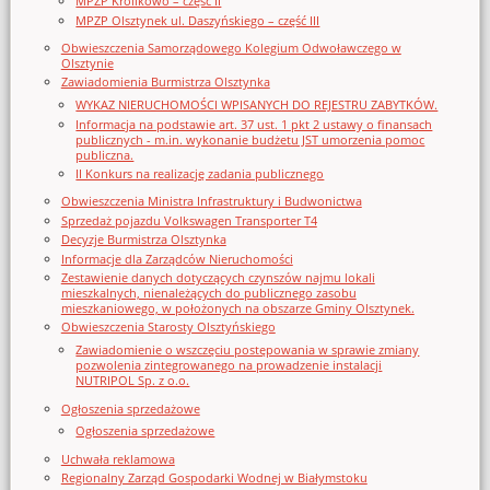
MPZP Królikowo – część II
MPZP Olsztynek ul. Daszyńskiego – część III
Obwieszczenia Samorządowego Kolegium Odwoławczego w
Olsztynie
Zawiadomienia Burmistrza Olsztynka
WYKAZ NIERUCHOMOŚCI WPISANYCH DO REJESTRU ZABYTKÓW.
Informacja na podstawie art. 37 ust. 1 pkt 2 ustawy o finansach
publicznych - m.in. wykonanie budżetu JST umorzenia pomoc
publiczna.
II Konkurs na realizację zadania publicznego
Obwieszczenia Ministra Infrastruktury i Budwonictwa
Sprzedaż pojazdu Volkswagen Transporter T4
Decyzje Burmistrza Olsztynka
Informacje dla Zarządców Nieruchomości
Zestawienie danych dotyczących czynszów najmu lokali
mieszkalnych, nienależących do publicznego zasobu
mieszkaniowego, w położonych na obszarze Gminy Olsztynek.
Obwieszczenia Starosty Olsztyńskiego
Zawiadomienie o wszczęciu postępowania w sprawie zmiany
pozwolenia zintegrowanego na prowadzenie instalacji
NUTRIPOL Sp. z o.o.
Ogłoszenia sprzedażowe
Ogłoszenia sprzedażowe
Uchwała reklamowa
Regionalny Zarząd Gospodarki Wodnej w Białymstoku