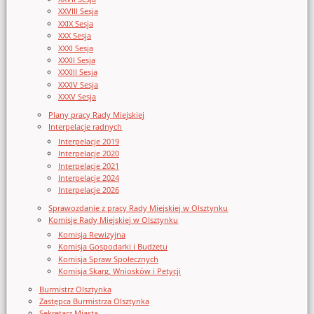
XXVIII Sesja
XXIX Sesja
XXX Sesja
XXXI Sesja
XXXII Sesja
XXXIII Sesja
XXXIV Sesja
XXXV Sesja
Plany pracy Rady Miejskiej
Interpelacje radnych
Interpelacje 2019
Interpelacje 2020
Interpelacje 2021
Interpelacje 2024
Interpelacje 2026
Sprawozdanie z pracy Rady Miejskiej w Olsztynku
Komisje Rady Miejskiej w Olsztynku
Komisja Rewizyjna
Komisja Gospodarki i Budżetu
Komisja Spraw Społecznych
Komisja Skarg, Wniosków i Petycji
Burmistrz Olsztynka
Zastępca Burmistrza Olsztynka
Sekretarz Miasta