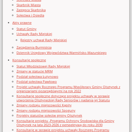
Skarbnik Miasta
Zastępca Skarbnika
Sołectwa i Osiedla
Akty prawne
Statut Gminy
Uchwały Rady Miejskiej
Rejestry uchwał Rady Miejskiej
Zarządzenia Burmistrza
Dziennik Urzędowy Województwa Warmińsko-Mazurskiego
Konsultacje społeczne
Statut Młodzieżowej Rady Miejskiej
Zmiany w statucie MRM
Podział sołectwa Łutynowo
Podział sołectwa Pawłowo
Projekt uchwały Rocznego Programu Współpracy Gminy Olsztynek z
organizacjami pozarządowymi na rok 2022
Konsultacje społeczne dotyczące projektu uchwały w sprawie
utworzenia Olsztyneckiej Rady Seniorów i nadania jej Statutu
Zmiany rodzaju miejscowości Kąpity
Zmiany rodzaju miejscowości Spoguny
Projekty statutów sołectw gminy Olsztynek
Konsultacje projektu „Programu Ochrony Środowiska dla Gminy
Olsztynek na lata 2023-2026 z perspektywą do roku 2030
Konsultacje w sprawie projektu uchwały Rocznego Programu