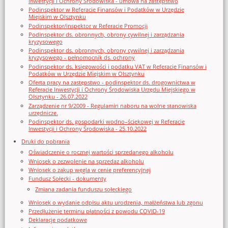
Inwestycji i Ochrony Środowiska - umowa na zastępstwo
Podinspektor w Referacie Finansów i Podatków w Urzędzie
Miejskim w Olsztynku
Podinspektor/inspektor w Referacie Promocji
Podinspektor ds. obronnych, obrony cywilnej i zarządzania
kryzysowego
Podinspektor ds. obronnych, obrony cywilnej i zarządzania
kryzysowego - pełnomocnik ds. ochrony
Podinspektor ds. księgowości i podatku VAT w Referacie Finansów i
Podatków w Urzędzie Miejskim w Olsztynku
Oferta pracy na zastępstwo - podinspektor ds. drogownictwa w
Referacie Inwestycji i Ochrony Środowiska Urzędu Miejskiego w
Olsztynku - 26.07.2022
Zarządzenie nr 9/2009 - Regulamin naboru na wolne stanowiska
urzędnicze.
Podinspektor ds. gospodarki wodno–ściekowej w Referacie
Inwestycji i Ochrony Środowiska - 25.10.2022
Druki do pobrania
Oświadczenie o rocznej wartości sprzedanego alkoholu
Wniosek o zezwolenie na sprzedaz alkoholu
Wniosek o zakup węgla w cenie preferencyjnej
Fundusz Sołecki - dokumenty
Zmiana zadania funduszu sołeckiego
Wniosek o wydanie odpisu aktu urodzenia, małżeństwa lub zgonu
Przedłużenie terminu płatności z powodu COVID-19
Deklaracje podatkowe