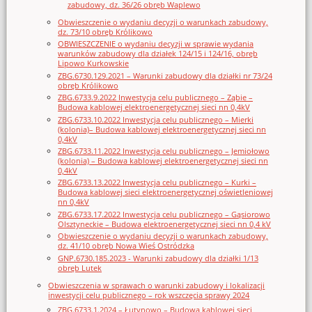
zabudowy, dz. 36/26 obręb Waplewo
Obwieszczenie o wydaniu decyzji o warunkach zabudowy,
dz. 73/10 obręb Królikowo
OBWIESZCZENIE o wydaniu decyzji w sprawie wydania
warunków zabudowy dla działek 124/15 i 124/16, obręb
Lipowo Kurkowskie
ZBG.6730.129.2021 – Warunki zabudowy dla działki nr 73/24
obręb Królikowo
ZBG.6733.9.2022 Inwestycja celu publicznego – Ząbie –
Budowa kablowej elektroenergetycznej sieci nn 0,4kV
ZBG.6733.10.2022 Inwestycja celu publicznego – Mierki
(kolonia)– Budowa kablowej elektroenergetycznej sieci nn
0,4kV
ZBG.6733.11.2022 Inwestycja celu publicznego – Jemiołowo
(kolonia) – Budowa kablowej elektroenergetycznej sieci nn
0,4kV
ZBG.6733.13.2022 Inwestycja celu publicznego – Kurki –
Budowa kablowej sieci elektroenergetycznej oświetleniowej
nn 0,4kV
ZBG.6733.17.2022 Inwestycja celu publicznego – Gąsiorowo
Olsztyneckie – Budowa elektroenergetycznej sieci nn 0,4 kV
Obwieszczenie o wydaniu decyzji o warunkach zabudowy,
dz. 41/10 obręb Nowa Wieś Ostródzka
GNP.6730.185.2023 - Warunki zabudowy dla działki 1/13
obręb Lutek
Obwieszczenia w sprawach o warunki zabudowy i lokalizacji
inwestycji celu publicznego – rok wszczęcia sprawy 2024
ZBG.6733.1.2024 – Łutynowo – Budowa kablowej sieci