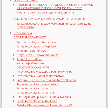
„PROGRAM OCHRONY ŚRODOWISKA DLA GMINY OLSZTYNEK
NA LATA 2019-2022 Z PERSPEKTYWĄ DO ROKU 2026”
Program opieki nad zwierzętami bezdomnymi
Ogloszenie Powiatowego Lekarza Weterynarii w Olsztynie
Wykaz urzędowych lekarzy weterynarii do badania mięsa na
użytek własny
Obwieszczenia
DECYZJE ŚRODOWISKOWE
Eurotter Logistyka - Stacja paliw
Farma fotowoltaiczna Waplewo
Tymbark - Zbiornik CO2
Droga Selwa - Lipowo Kurkowskie
Agaplast rozbudowa
Kanalizacja Witramowo
DECYZJE ŚRODOWISKOWE
INFORMACJE O WSZCZĘCIU POSTĘPOWANIA
Obwieszczenia - udział społeczeństwa
Europrofil Sp. z o. o. – instalacja fotowoltaiczna
Farma fotowoltaiczna Jemiołowo I
Farma fotowoltaiczna Kunki I
Farma fotowoltaiczna Kunki II
P.P-H.Agaplast Sp. z o.o. - studnia awaryjna
Farma fotowoltaiczna Królikowo
Osiedle Mieszkaniowe, Królikowo dz. nr 42/7