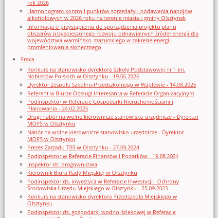
rok 2026
Harmonogram kontroli punktów sprzedaży i podawania napojów
alkoholowych w 2026 roku na terenie miasta i gminy Olsztynek
Informacja o przystąpieniu do sporządzenia projektu planu
obszarów przyspieszonego rozwoju odnawialnych źródeł energii dla
województwa warmińsko-mazurskiego w zakresie energii
promieniowania słonecznego
Praca
Konkurs na stanowisko dyrektora Szkoły Podstawowej nr 1 im.
Noblistów Polskich w Olsztynku - 19.06.2026
Dyrektor Zespołu Szkolno-Przedszkolnego w Waplewie - 14.08.2025
Referent w Biurze Obsługi Interesanta w Referacie Organizacyjnym
Podinspektor w Referacie Gospodarki Nieruchomościami i
Planowania - 24.02.2025
Drugi nabór na wolne kierownicze stanowisko urzędnicze - Dyrektor
MOPS w Olsztynku
Nabór na wolne kierownicze stanowisko urzędnicze - Dyrektor
MOPS w Olsztynku
Prezes Zarządu TBS w Olsztynku - 27.09.2024
Podinspektor w Referacie Finansów i Podatków - 19.08.2024
Inspektor ds. drogownictwa
Kierownik Biura Rady Miejskiej w Olsztynku
Podinspektor ds. inwestycji w Referacie Inwestycji i Ochrony
Środowiska Urzędu Miejskiego w Olsztynku - 25.09.2023
Konkurs na stanowisko dyrektora Przedszkola Miejskiego w
Olsztynku
Podinspektor ds. gospodarki wodno-ściekowej w Referacie