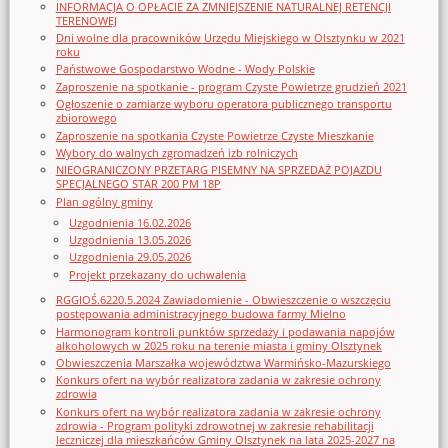
INFORMACJA O OPŁACIE ZA ZMNIEJSZENIE NATURALNEJ RETENCJI
TERENOWEJ
Dni wolne dla pracowników Urzędu Miejskiego w Olsztynku w 2021
roku
Państwowe Gospodarstwo Wodne - Wody Polskie
Zaproszenie na spotkanie - program Czyste Powietrze grudzień 2021
Ogłoszenie o zamiarze wyboru operatora publicznego transportu
zbiorowego
Zaproszenie na spotkania Czyste Powietrze Czyste Mieszkanie
Wybory do walnych zgromadzeń izb rolniczych
NIEOGRANICZONY PRZETARG PISEMNY NA SPRZEDAŻ POJAZDU
SPECJALNEGO STAR 200 PM 18P
Plan ogólny gminy
Uzgodnienia 16.02.2026
Uzgodnienia 13.05.2026
Uzgodnienia 29.05.2026
Projekt przekazany do uchwalenia
RGGIOŚ.6220.5.2024 Zawiadomienie - Obwieszczenie o wszczęciu
postępowania administracyjnego budowa farmy Mielno
Harmonogram kontroli punktów sprzedaży i podawania napojów
alkoholowych w 2025 roku na terenie miasta i gminy Olsztynek
Obwieszczenia Marszałka województwa Warmińsko-Mazurskiego
Konkurs ofert na wybór realizatora zadania w zakresie ochrony
zdrowia
Konkurs ofert na wybór realizatora zadania w zakresie ochrony
zdrowia - Program polityki zdrowotnej w zakresie rehabilitacji
leczniczej dla mieszkańców Gminy Olsztynek na lata 2025-2027 na