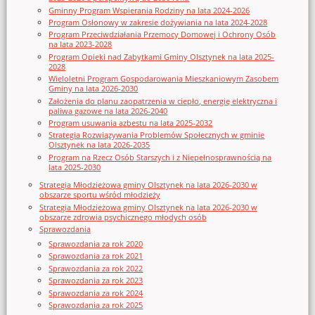
Gminny Program Wspierania Rodziny na lata 2024-2026
Program Osłonowy w zakresie dożywiania na lata 2024-2028
Program Przeciwdziałania Przemocy Domowej i Ochrony Osób
na lata 2023-2028
Program Opieki nad Zabytkami Gminy Olsztynek na lata 2025-
2028
Wieloletni Program Gospodarowania Mieszkaniowym Zasobem
Gminy na lata 2026-2030
Założenia do planu zaopatrzenia w ciepło, energię elektryczna i
paliwa gazowe na lata 2026-2040
Program usuwania azbestu na lata 2025-2032
Strategia Rozwiązywania Problemów Społecznych w gminie
Olsztynek na lata 2026-2035
Program na Rzecz Osób Starszych i z Niepełnosprawnością na
lata 2025-2030
Strategia Młodzieżowa gminy Olsztynek na lata 2026-2030 w
obszarze sportu wśród młodzieży
Strategia Młodzieżowa gminy Olsztynek na lata 2026-2030 w
obszarze zdrowia psychicznego młodych osób
Sprawozdania
Sprawozdania za rok 2020
Sprawozdania za rok 2021
Sprawozdania za rok 2022
Sprawozdania za rok 2023
Sprawozdania za rok 2024
Sprawozdania za rok 2025