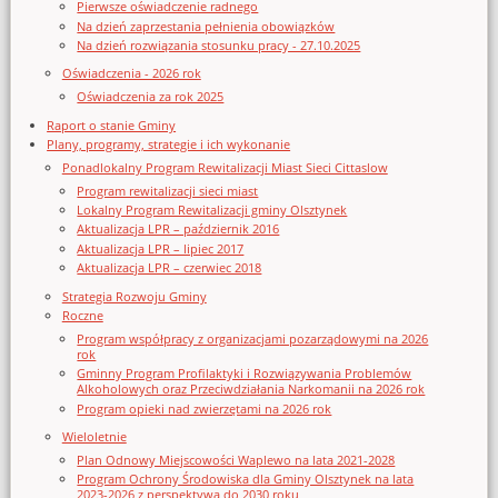
Pierwsze oświadczenie radnego
Na dzień zaprzestania pełnienia obowiązków
Na dzień rozwiązania stosunku pracy - 27.10.2025
Oświadczenia - 2026 rok
Oświadczenia za rok 2025
Raport o stanie Gminy
Plany, programy, strategie i ich wykonanie
Ponadlokalny Program Rewitalizacji Miast Sieci Cittaslow
Program rewitalizacji sieci miast
Lokalny Program Rewitalizacji gminy Olsztynek
Aktualizacja LPR – październik 2016
Aktualizacja LPR – lipiec 2017
Aktualizacja LPR – czerwiec 2018
Strategia Rozwoju Gminy
Roczne
Program współpracy z organizacjami pozarządowymi na 2026
rok
Gminny Program Profilaktyki i Rozwiązywania Problemów
Alkoholowych oraz Przeciwdziałania Narkomanii na 2026 rok
Program opieki nad zwierzętami na 2026 rok
Wieloletnie
Plan Odnowy Miejscowości Waplewo na lata 2021-2028
Program Ochrony Środowiska dla Gminy Olsztynek na lata
2023-2026 z perspektywą do 2030 roku