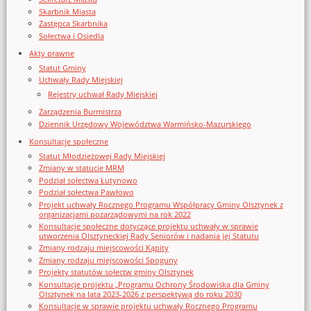
Skarbnik Miasta
Zastępca Skarbnika
Sołectwa i Osiedla
Akty prawne
Statut Gminy
Uchwały Rady Miejskiej
Rejestry uchwał Rady Miejskiej
Zarządzenia Burmistrza
Dziennik Urzędowy Województwa Warmińsko-Mazurskiego
Konsultacje społeczne
Statut Młodzieżowej Rady Miejskiej
Zmiany w statucie MRM
Podział sołectwa Łutynowo
Podział sołectwa Pawłowo
Projekt uchwały Rocznego Programu Współpracy Gminy Olsztynek z
organizacjami pozarządowymi na rok 2022
Konsultacje społeczne dotyczące projektu uchwały w sprawie
utworzenia Olsztyneckiej Rady Seniorów i nadania jej Statutu
Zmiany rodzaju miejscowości Kąpity
Zmiany rodzaju miejscowości Spoguny
Projekty statutów sołectw gminy Olsztynek
Konsultacje projektu „Programu Ochrony Środowiska dla Gminy
Olsztynek na lata 2023-2026 z perspektywą do roku 2030
Konsultacje w sprawie projektu uchwały Rocznego Programu