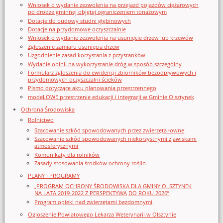
Wniosek o wydanie zezwolenia na przejazd pojazdów ciężarowych
po drodze gminnej objętej ograniczeniem tonażowym
Dotacje do budowy studni głębinowych
Dotacje na przydomowe oczyszczalnie
Wniosek o wydanie zezwolenia na usunięcie drzew lub krzewów
Zgłoszenie zamiaru usunięcia drzew
Uzgodnienie zasad korzystania z przystanków
Wydanie opinii na wykorzystanie dróg w sposób szczególny
Formularz zgłoszenia do ewidencji zbiorników bezodpływowych i
przydomowych oczyszczalni ścieków
Pismo dotyczące aktu planowania przestrzennego
modeLOWE przestrzenie edukacji i integracji w Gminie Olsztynek
Ochrona Środowiska
Rolnictwo
Szacowanie szkód spowodowanych przez zwierzęta łowne
Szacowanie szkód spowodowanych niekorzystnymi zjawiskami
atmosferycznymi
Komunikaty dla rolników
Zasady stosowania środków ochrony roślin
PLANY I PROGRAMY
„PROGRAM OCHRONY ŚRODOWISKA DLA GMINY OLSZTYNEK
NA LATA 2019-2022 Z PERSPEKTYWĄ DO ROKU 2026”
Program opieki nad zwierzętami bezdomnymi
Ogloszenie Powiatowego Lekarza Weterynarii w Olsztynie