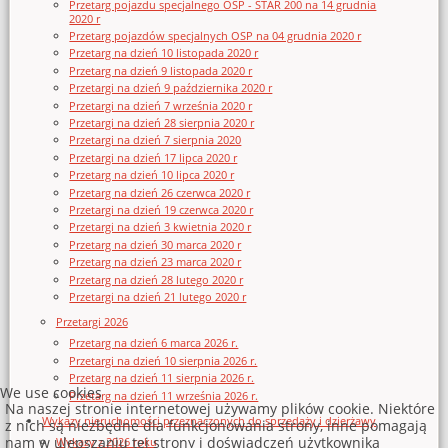
Przetarg pojazdu specjalnego OSP - STAR 200 na 14 grudnia
2020 r
Przetarg pojazdów specjalnych OSP na 04 grudnia 2020 r
Przetarg na dzień 10 listopada 2020 r
Przetarg na dzień 9 listopada 2020 r
Przetargi na dzień 9 października 2020 r
Przetargi na dzień 7 września 2020 r
Przetargi na dzień 28 sierpnia 2020 r
Przetargi na dzień 7 sierpnia 2020
Przetargi na dzień 17 lipca 2020 r
Przetarg na dzień 10 lipca 2020 r
Przetarg na dzień 26 czerwca 2020 r
Przetargi na dzień 19 czerwca 2020 r
Przetargi na dzień 3 kwietnia 2020 r
Przetarg na dzień 30 marca 2020 r
Przetarg na dzień 23 marca 2020 r
Przetarg na dzień 28 lutego 2020 r
Przetargi na dzień 21 lutego 2020 r
Przetargi 2026
Przetarg na dzień 6 marca 2026 r.
Przetargi na dzień 10 sierpnia 2026 r.
Przetarg na dzień 11 sierpnia 2026 r.
We use cookies
Przetarg na dzień 11 września 2026 r.
Na naszej stronie internetowej używamy plików cookie. Niektóre
Wykazy nieruchomości przeznaczonych do sprzedaży i dzierżawy
z nich są niezbędne dla funkcjonowania strony, inne pomagają
nam w ulepszaniu tej strony i doświadczeń użytkownika
Wykazy z 2026 roku