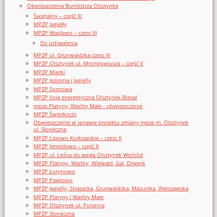
Obwieszczenia Burmistrza Olsztynka
Świętajny – część III
MPZP Jagiełły
MPZP Waplewo – czesc III
Do uchwalenia
MPZP ul. Grunwaldzka-czesc III
MPZP Olsztynek ul. Mrongowiusza – część V
MPZP Mierki
MPZP Jeziorna i Jagielly
MPZP Sosnowa
MPZP linia energetyczna Olsztynek-Biesal
mpzp Platyny, Warlity Małe - obwieszczenie
MPZP Świerkocin
Obwieszczenie w sprawie projektu zmiany mpzp m. Olsztynek
ul. Słoneczna
MPZP Lipowo Kurkowskie – czesc II
MPZP Jemiołowo – część II
MPZP ul. Leśna do węzła Olsztynek Wschód
MPZP Platyny, Warlity, Wigwałd, Gaj, Drwęck
MPZP Łutynowo
MPZP Pawłowo
MPZP Jagielly, Strazacka, Grunwaldzka, Mazurska, Warszawska
MPZP Platyny i Warlity Małe
MPZP Olsztynek ul. Poranna
MPZP Słoneczna