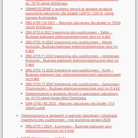
dz. 73/10 obręb Królikowo
OBWIESZCZENIE o wydaniu decyzji w sprawie wydania
warunków zabudowy dla działek 124/15 i 124/16, obręb
Lipowo Kurkowskie
ZBG.6730.129.2021 – Warunki zabudowy dla działki nr 73/24
obręb Królikowo
ZBG.6733.9.2022 Inwestycja celu publicznego – Ząbie –
Budowa kablowej elektroenergetycznej sieci nn 0,4kV
ZBG.6733.10.2022 Inwestycja celu publicznego – Mierki
(kolonia)– Budowa kablowej elektroenergetycznej sieci nn
0,4kV
ZBG.6733.11.2022 Inwestycja celu publicznego – Jemiołowo
(kolonia) – Budowa kablowej elektroenergetycznej sieci nn
0,4kV
ZBG.6733.13.2022 Inwestycja celu publicznego – Kurki –
Budowa kablowej sieci elektroenergetycznej oświetleniowej
nn 0,4kV
ZBG.6733.17.2022 Inwestycja celu publicznego – Gąsiorowo
Olsztyneckie – Budowa elektroenergetycznej sieci nn 0,4 kV
Obwieszczenie o wydaniu decyzji o warunkach zabudowy,
dz. 41/10 obręb Nowa Wieś Ostródzka
GNP.6730.185.2023 - Warunki zabudowy dla działki 1/13
obręb Lutek
Obwieszczenia w sprawach o warunki zabudowy i lokalizacji
inwestycji celu publicznego – rok wszczęcia sprawy 2024
ZBG.6733.1.2024 – Łutynowo – Budowa kablowej sieci
elektroenergetycznej nn 0,4 kV