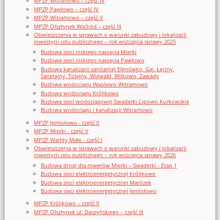
MPZP Witramowo – część IV
MPZP Pawłowo – część IV
MPZP Witramowo – część V
MPZP Olsztynek Wschód – część III
Obwieszczenia w sprawach o warunki zabudowy i lokalizacji
inwestycji celu publicznego – rok wszczęcia sprawy 2025
Budowa sieci niskiego napięcia Mierki
Budowa sieci niskiego napięcia Pawłowo
Budowa kanalizacji sanitarnej Elgnówko, Gaj, Łęciny,
Świętajny, Tolejny, Wigwałd, Wilkowo, Zawady
Budowa wodociągu Waplewo-Witramowo
Budowa wodociągu Królikowo
Budowa sieci wodociągowej Swaderki-Lipowo Kurkowskie
Budowa wodociągu i kanalizacji Witramowo
MPZP Jemiołowo - część II
MPZP Mierki - część V
MPZP Warlity Małe - część I
Obwieszczenia w sprawach o warunki zabudowy i lokalizacji
inwestycji celu publicznego – rok wszczęcia sprawy 2026
Budowa drogi dla rowerów Mierki – Swaderki - Etap 1
Budowa sieci elektroenergetycznej Królikowo
Budowa sieci elektroenergetycznej Marózek
Budowa sieci elektroenergetycznej Jemiołowo
MPZP Królikowo – część II
MPZP Olsztynek ul. Daszyńskiego – część III