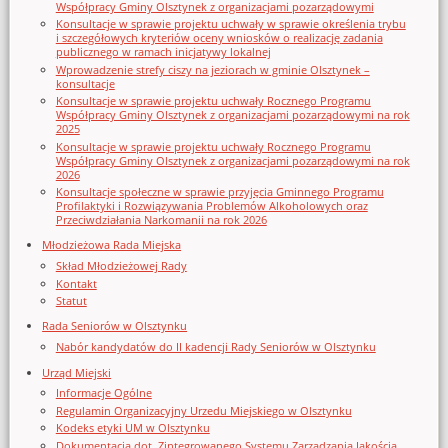
Współpracy Gminy Olsztynek z organizacjami pozarządowymi
Konsultacje w sprawie projektu uchwały w sprawie określenia trybu
i szczegółowych kryteriów oceny wniosków o realizację zadania
publicznego w ramach inicjatywy lokalnej
Wprowadzenie strefy ciszy na jeziorach w gminie Olsztynek –
konsultacje
Konsultacje w sprawie projektu uchwały Rocznego Programu
Współpracy Gminy Olsztynek z organizacjami pozarządowymi na rok
2025
Konsultacje w sprawie projektu uchwały Rocznego Programu
Współpracy Gminy Olsztynek z organizacjami pozarządowymi na rok
2026
Konsultacje społeczne w sprawie przyjęcia Gminnego Programu
Profilaktyki i Rozwiązywania Problemów Alkoholowych oraz
Przeciwdziałania Narkomanii na rok 2026
Młodzieżowa Rada Miejska
Skład Młodzieżowej Rady
Kontakt
Statut
Rada Seniorów w Olsztynku
Nabór kandydatów do II kadencji Rady Seniorów w Olsztynku
Urząd Miejski
Informacje Ogólne
Regulamin Organizacyjny Urzedu Miejskiego w Olsztynku
Kodeks etyki UM w Olsztynku
Dokumentacja dot. Zintegrowanego Systemu Zarządzania Jakością