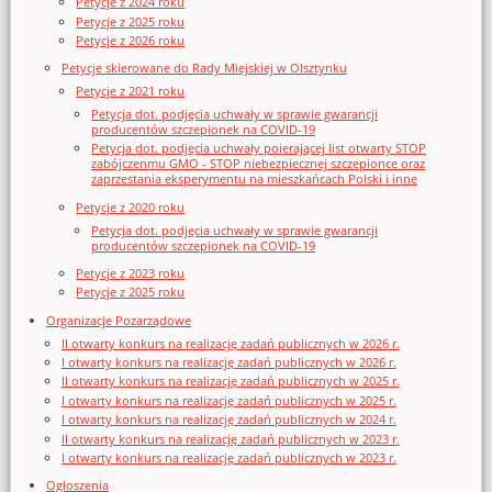
Petycje z 2024 roku
Petycje z 2025 roku
Petycje z 2026 roku
Petycje skierowane do Rady Miejskiej w Olsztynku
Petycje z 2021 roku
Petycja dot. podjęcia uchwały w sprawie gwarancji
producentów szczepionek na COVID-19
Petycja dot. podjęcia uchwały poierającej list otwarty STOP
zabójczenmu GMO - STOP niebezpiecznej szczepionce oraz
zaprzestania eksperymentu na mieszkańcach Polski i inne
Petycje z 2020 roku
Petycja dot. podjęcia uchwały w sprawie gwarancji
producentów szczepionek na COVID-19
Petycje z 2023 roku
Petycje z 2025 roku
Organizacje Pozarządowe
II otwarty konkurs na realizację zadań publicznych w 2026 r.
I otwarty konkurs na realizację zadań publicznych w 2026 r.
II otwarty konkurs na realizację zadań publicznych w 2025 r.
I otwarty konkurs na realizację zadań publicznych w 2025 r.
I otwarty konkurs na realizację zadań publicznych w 2024 r.
II otwarty konkurs na realizację zadań publicznych w 2023 r.
I otwarty konkurs na realizację zadań publicznych w 2023 r.
Ogłoszenia