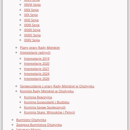
XXVIII Sesja
XXIX Sesja
XXX Sesja
XXXI Sesja
XXXII Sesja
XXXIII Sesja
XXXIV Sesja
XXXV Sesja
Plany pracy Rady Miejskiej
Interpelacje radnych
Interpelacje 2019
Interpelacje 2020
Interpelacje 2021
Interpelacje 2024
Interpelacje 2026
Sprawozdanie z pracy Rady Miejskiej w Olsztynku
Komisje Rady Miejskiej w Olsztynku
Komisja Rewizyjna
Komisja Gospodarki i Budżetu
Komisja Spraw Społecznych
Komisja Skarg, Wniosków i Petycji
Burmistrz Olsztynka
Zastępca Burmistrza Olsztynka
Sekretarz Miasta