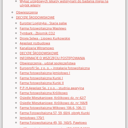
Wykaz urzędowych lekarzy weterynarii do badania mięsa na
użytek własny
Obwieszczenia
DECYZJE ŚRODOWISKOWE
Eurotter Logistyka - Stacja paliw
Farma fotowoltaiczna Waplewo
Tymbark - Zbiornik CO2
Droga Selwa - Lipowo Kurkowskie
Agaplast rozbudowa
Kanalizacja Witramowo
DECYZJE ŚRODOWISKOWE
INFORMACJE O WSZCZĘCIU POSTĘPOWANIA
Obwieszczenia - udział społeczeństwa
Europrofil Sp. z o. o. – instalacja fotowoltaiczna
Farma fotowoltaiczna Jemiołowo I
Farma fotowoltaiczna Kunki I
Farma fotowoltaiczna Kunki II
P.P-H.Agaplast Sp. z o.o. - studnia awaryjna
Farma fotowoltaiczna Królikowo
Osiedle Mieszkaniowe, Królikowo dz. nr 42/7
Osiedle Mieszkaniowe, Królikowo dz. nr 166/8
Farma fotowoltaiczna Wilkowo 106-6, 106-11
Farma Fotowoltaiczna 57, 59, 60/4, obręb Kunki
Jemiołowo 170/1
Farma Fotowoltaiczna 49, 50, 160/5, Pawłowo