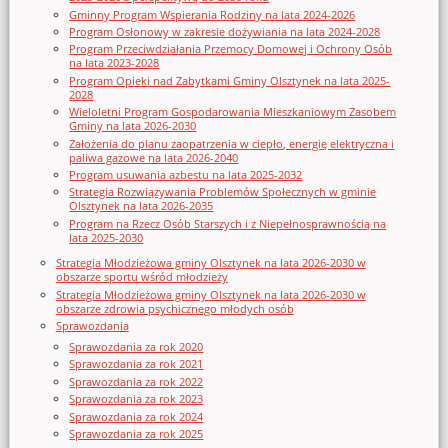
Gminny Program Wspierania Rodziny na lata 2024-2026
Program Osłonowy w zakresie dożywiania na lata 2024-2028
Program Przeciwdziałania Przemocy Domowej i Ochrony Osób
na lata 2023-2028
Program Opieki nad Zabytkami Gminy Olsztynek na lata 2025-
2028
Wieloletni Program Gospodarowania Mieszkaniowym Zasobem
Gminy na lata 2026-2030
Założenia do planu zaopatrzenia w ciepło, energię elektryczna i
paliwa gazowe na lata 2026-2040
Program usuwania azbestu na lata 2025-2032
Strategia Rozwiązywania Problemów Społecznych w gminie
Olsztynek na lata 2026-2035
Program na Rzecz Osób Starszych i z Niepełnosprawnością na
lata 2025-2030
Strategia Młodzieżowa gminy Olsztynek na lata 2026-2030 w
obszarze sportu wśród młodzieży
Strategia Młodzieżowa gminy Olsztynek na lata 2026-2030 w
obszarze zdrowia psychicznego młodych osób
Sprawozdania
Sprawozdania za rok 2020
Sprawozdania za rok 2021
Sprawozdania za rok 2022
Sprawozdania za rok 2023
Sprawozdania za rok 2024
Sprawozdania za rok 2025