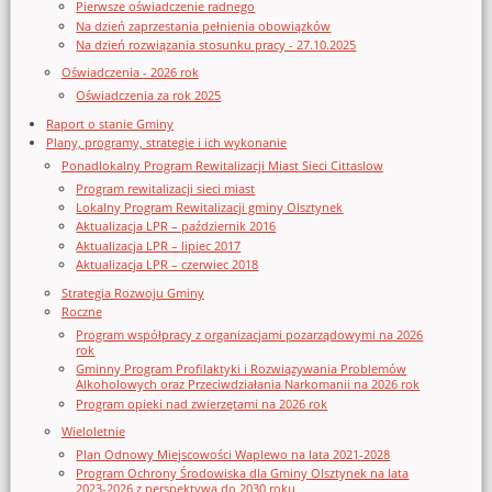
Pierwsze oświadczenie radnego
Na dzień zaprzestania pełnienia obowiązków
Na dzień rozwiązania stosunku pracy - 27.10.2025
Oświadczenia - 2026 rok
Oświadczenia za rok 2025
Raport o stanie Gminy
Plany, programy, strategie i ich wykonanie
Ponadlokalny Program Rewitalizacji Miast Sieci Cittaslow
Program rewitalizacji sieci miast
Lokalny Program Rewitalizacji gminy Olsztynek
Aktualizacja LPR – październik 2016
Aktualizacja LPR – lipiec 2017
Aktualizacja LPR – czerwiec 2018
Strategia Rozwoju Gminy
Roczne
Program współpracy z organizacjami pozarządowymi na 2026
rok
Gminny Program Profilaktyki i Rozwiązywania Problemów
Alkoholowych oraz Przeciwdziałania Narkomanii na 2026 rok
Program opieki nad zwierzętami na 2026 rok
Wieloletnie
Plan Odnowy Miejscowości Waplewo na lata 2021-2028
Program Ochrony Środowiska dla Gminy Olsztynek na lata
2023-2026 z perspektywą do 2030 roku