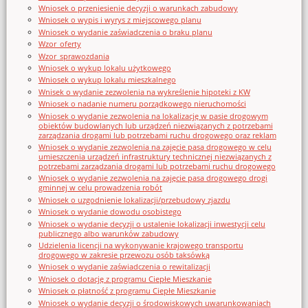
Wniosek o przeniesienie decyzji o warunkach zabudowy
Wniosek o wypis i wyrys z miejscowego planu
Wniosek o wydanie zaświadczenia o braku planu
Wzor_oferty
Wzor_sprawozdania
Wniosek o wykup lokalu użytkowego
Wniosek o wykup lokalu mieszkalnego
Wnisek o wydanie zezwolenia na wykreślenie hipoteki z KW
Wniosek o nadanie numeru porządkowego nieruchomości
Wniosek o wydanie zezwolenia na lokalizację w pasie drogowym
obiektów budowlanych lub urządzeń niezwiązanych z potrzebami
zarządzania drogami lub potrzebami ruchu drogowego oraz reklam
Wniosek o wydanie zezwolenia na zajęcie pasa drogowego w celu
umieszczenia urządzeń infrastruktury technicznej niezwiązanych z
potrzebami zarządzania drogami lub potrzebami ruchu drogowego
Wniosek o wydanie zezwolenia na zajęcie pasa drogowego drogi
gminnej w celu prowadzenia robót
Wniosek o uzgodnienie lokalizacji/przebudowy zjazdu
Wniosek o wydanie dowodu osobistego
Wniosek o wydanie decyzji o ustalenie lokalizacji inwestycji celu
publicznego albo warunków zabudowy
Udzielenia licencji na wykonywanie krajowego transportu
drogowego w zakresie przewozu osób taksówką
Wniosek o wydanie zaświadczenia o rewitalizacji
Wniosek o dotację z programu Ciepłe Mieszkanie
Wniosek o płatność z programu Ciepłe Mieszkanie
Wniosek o wydanie decyzji o środowiskowych uwarunkowaniach