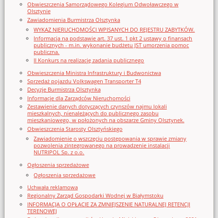
Obwieszczenia Samorządowego Kolegium Odwoławczego w
Olsztynie
Zawiadomienia Burmistrza Olsztynka
WYKAZ NIERUCHOMOŚCI WPISANYCH DO REJESTRU ZABYTKÓW.
Informacja na podstawie art. 37 ust. 1 pkt 2 ustawy o finansach
publicznych - m.in. wykonanie budżetu JST umorzenia pomoc
publiczna.
II Konkurs na realizację zadania publicznego
Obwieszczenia Ministra Infrastruktury i Budwonictwa
Sprzedaż pojazdu Volkswagen Transporter T4
Decyzje Burmistrza Olsztynka
Informacje dla Zarządców Nieruchomości
Zestawienie danych dotyczących czynszów najmu lokali
mieszkalnych, nienależących do publicznego zasobu
mieszkaniowego, w położonych na obszarze Gminy Olsztynek.
Obwieszczenia Starosty Olsztyńskiego
Zawiadomienie o wszczęciu postępowania w sprawie zmiany
pozwolenia zintegrowanego na prowadzenie instalacji
NUTRIPOL Sp. z o.o.
Ogłoszenia sprzedażowe
Ogłoszenia sprzedażowe
Uchwała reklamowa
Regionalny Zarząd Gospodarki Wodnej w Białymstoku
INFORMACJA O OPŁACIE ZA ZMNIEJSZENIE NATURALNEJ RETENCJI
TERENOWEJ