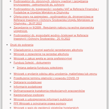
Podinspektor ds. obronnych, obrony cywilnej i zarządzania
kryzysowego - pełnomocnik ds. ochrony
Podinspektor ds. księgowości i podatku VAT w Referacie Finansów i
Podatków w Urzędzie Miejskim w Olsztynku
Oferta pracy na zastępstwo - podinspektor ds. drogownictwa w
Referacie Inwestycji i Ochrony Środowiska Urzędu Miejskiego w
Olsztynku - 26.07.2022
Zarządzenie nr 9/2009 - Regulamin naboru na wolne stanowiska
urzędnicze.
Podinspektor ds. gospodarki wodno–ściekowej w Referacie
Inwestycji i Ochrony Środowiska - 25.10.2022
Druki do pobrania
Oświadczenie o rocznej wartości sprzedanego alkoholu
Wniosek o zezwolenie na sprzedaz alkoholu
Wniosek o zakup węgla w cenie preferencyjnej
Fundusz Sołecki - dokumenty
Zmiana zadania funduszu sołeckiego
Wniosek o wydanie odpisu aktu urodzenia, małżeństwa lub zgonu
Przedłużenie terminu płatności z powodu COVID-19
Deklaracje podatkowe
Informacje podatkowe
Dofinansowanie kształcenia młodocianych pracowników
Kwestonariusz osobowy
Wniosek o udostępnienie informacji publicznej
PPF Wniosek o przyznanie prawa pomocy
Wniosek o wpis do ewidencji obiektów hotelarskich