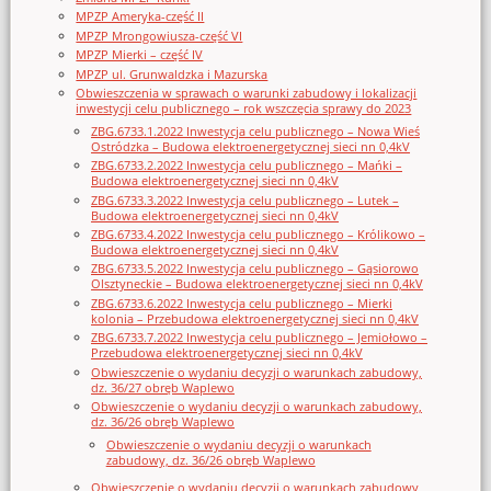
MPZP Ameryka-część II
MPZP Mrongowiusza-część VI
MPZP Mierki – część IV
MPZP ul. Grunwaldzka i Mazurska
Obwieszczenia w sprawach o warunki zabudowy i lokalizacji
inwestycji celu publicznego – rok wszczęcia sprawy do 2023
ZBG.6733.1.2022 Inwestycja celu publicznego – Nowa Wieś
Ostródzka – Budowa elektroenergetycznej sieci nn 0,4kV
ZBG.6733.2.2022 Inwestycja celu publicznego – Mańki –
Budowa elektroenergetycznej sieci nn 0,4kV
ZBG.6733.3.2022 Inwestycja celu publicznego – Lutek –
Budowa elektroenergetycznej sieci nn 0,4kV
ZBG.6733.4.2022 Inwestycja celu publicznego – Królikowo –
Budowa elektroenergetycznej sieci nn 0,4kV
ZBG.6733.5.2022 Inwestycja celu publicznego – Gąsiorowo
Olsztyneckie – Budowa elektroenergetycznej sieci nn 0,4kV
ZBG.6733.6.2022 Inwestycja celu publicznego – Mierki
kolonia – Przebudowa elektroenergetycznej sieci nn 0,4kV
ZBG.6733.7.2022 Inwestycja celu publicznego – Jemiołowo –
Przebudowa elektroenergetycznej sieci nn 0,4kV
Obwieszczenie o wydaniu decyzji o warunkach zabudowy,
dz. 36/27 obręb Waplewo
Obwieszczenie o wydaniu decyzji o warunkach zabudowy,
dz. 36/26 obręb Waplewo
Obwieszczenie o wydaniu decyzji o warunkach
zabudowy, dz. 36/26 obręb Waplewo
Obwieszczenie o wydaniu decyzji o warunkach zabudowy,