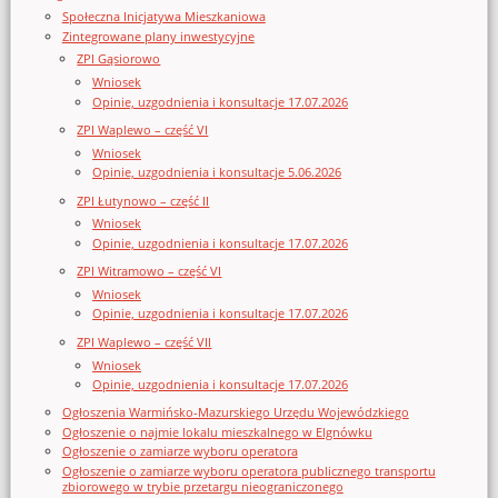
Społeczna Inicjatywa Mieszkaniowa
Zintegrowane plany inwestycyjne
ZPI Gąsiorowo
Wniosek
Opinie, uzgodnienia i konsultacje 17.07.2026
ZPI Waplewo – część VI
Wniosek
Opinie, uzgodnienia i konsultacje 5.06.2026
ZPI Łutynowo – część II
Wniosek
Opinie, uzgodnienia i konsultacje 17.07.2026
ZPI Witramowo – część VI
Wniosek
Opinie, uzgodnienia i konsultacje 17.07.2026
ZPI Waplewo – część VII
Wniosek
Opinie, uzgodnienia i konsultacje 17.07.2026
Ogłoszenia Warmińsko-Mazurskiego Urzędu Wojewódzkiego
Ogłoszenie o najmie lokalu mieszkalnego w Elgnówku
Ogłoszenie o zamiarze wyboru operatora
Ogłoszenie o zamiarze wyboru operatora publicznego transportu
zbiorowego w trybie przetargu nieograniczonego