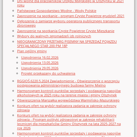
Dni wolne dla pracowników Urzędu Miejskiego w Olsztynku w 2021
roku
Państwowe Gospodarstwo Wodne - Wody Polskie
Zaproszenie na spotkanie - program Czyste Powietrze grudzień 2021
Ogłoszenie o zamiarze wyboru operatora publicznego transportu
zbiorowego
Zaproszenie na spotkania Czyste Powietrze Czyste Mieszkanie
Wybory do walnych zgromadzeń izb rolniczych
NIEOGRANICZONY PRZETARG PISEMNY NA SPRZEDAŻ POJAZDU
SPECJALNEGO STAR 200 PM 18P
Plan ogólny gminy
Uzgodnienia 16.02.2026
Uzgodnienia 13.05.2026
Uzgodnienia 29.05.2026
Projekt przekazany do uchwalenia
RGGIOŚ.6220.5.2024 Zawiadomienie - Obwieszczenie o wszczęciu
postępowania administracyjnego budowa farmy Mielno
Harmonogram kontroli punktów sprzedaży i podawania napojów
alkoholowych w 2025 roku na terenie miasta i gminy Olsztynek
Obwieszczenia Marszałka województwa Warmińsko-Mazurskiego
Konkurs ofert na wybór realizatora zadania w zakresie ochrony
zdrowia
Konkurs ofert na wybór realizatora zadania w zakresie ochrony
zdrowia - Program polityki zdrowotnej w zakresie rehabilitacji
leczniczej dla mieszkańców Gminy Olsztynek na lata 2025-2027 na
rok 2026
Harmonogram kontroli punktów sprzedaży i podawania napojów