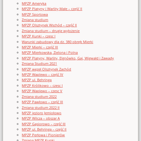
MPZP Ameryka
MPZP Platyny i Warlity Małe – część II
MPZP Sportowa
Zmiana studium
MPZP Olsztynek Wschód – część II
Zmiana studium – drugie wyłożenie
MPZP Kunki – czesc I
Warunki zabudowy dla dz. 380 obręb Mierki
MPZP Mierki – część III
MPZP Mierkowska, Zielona i Polna
MPZP Platyny, Warlity, Elgnówko, Gaj, Wigwałd i Zawady
Zmiana Studium 2021
MPZP węzeł Olsztynek Zachód
MPZP Waplewo – część IV
MPZP ul. Behringa
MPZP Królikowo – czesc I
MPZP Waplewo – czesc V
Zmiana studium 2022
MPZP Pawłowo – część III
Zmiana studium 2022 II
MPZP jezioro Jemiołowo
MPZP Wilcza – obszar A
MPZP Gąsiorowo – część III
MPZP ul. Behringa – część II
MPZP Perłowa i Pionierów
Zmiana MPZP Kunki