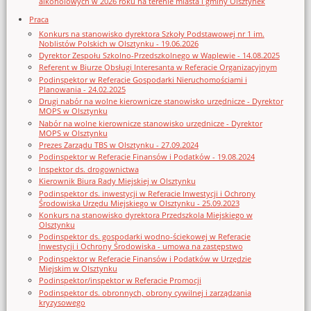
alkoholowych w 2026 roku na terenie miasta i gminy Olsztynek
Praca
Konkurs na stanowisko dyrektora Szkoły Podstawowej nr 1 im.
Noblistów Polskich w Olsztynku - 19.06.2026
Dyrektor Zespołu Szkolno-Przedszkolnego w Waplewie - 14.08.2025
Referent w Biurze Obsługi Interesanta w Referacie Organizacyjnym
Podinspektor w Referacie Gospodarki Nieruchomościami i
Planowania - 24.02.2025
Drugi nabór na wolne kierownicze stanowisko urzędnicze - Dyrektor
MOPS w Olsztynku
Nabór na wolne kierownicze stanowisko urzędnicze - Dyrektor
MOPS w Olsztynku
Prezes Zarządu TBS w Olsztynku - 27.09.2024
Podinspektor w Referacie Finansów i Podatków - 19.08.2024
Inspektor ds. drogownictwa
Kierownik Biura Rady Miejskiej w Olsztynku
Podinspektor ds. inwestycji w Referacie Inwestycji i Ochrony
Środowiska Urzędu Miejskiego w Olsztynku - 25.09.2023
Konkurs na stanowisko dyrektora Przedszkola Miejskiego w
Olsztynku
Podinspektor ds. gospodarki wodno-ściekowej w Referacie
Inwestycji i Ochrony Środowiska - umowa na zastępstwo
Podinspektor w Referacie Finansów i Podatków w Urzędzie
Miejskim w Olsztynku
Podinspektor/inspektor w Referacie Promocji
Podinspektor ds. obronnych, obrony cywilnej i zarządzania
kryzysowego