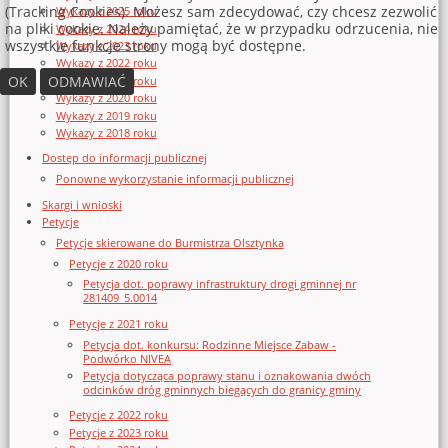
(Tracking Cookies). Możesz sam zdecydować, czy chcesz zezwolić
Wykazy z 2025 roku
na pliki cookie. Należy pamiętać, że w przypadku odrzucenia, nie
Wykazy z 2024 roku
wszystkie funkcje strony mogą być dostępne.
Wykazy z 2023 roku
Wykazy z 2022 roku
OK
ODMAWIAĆ
Wykazy z 2021 roku
Wykazy z 2020 roku
Wykazy z 2019 roku
Wykazy z 2018 roku
Dostęp do informacji publicznej
Ponowne wykorzystanie informacji publicznej
Skargi i wnioski
Petycje
Petycje skierowane do Burmistrza Olsztynka
Petycje z 2020 roku
Petycja dot. poprawy infrastruktury drogi gminnej nr
281409_5.0014
Petycje z 2021 roku
Petycja dot. konkursu: Rodzinne Miejsce Zabaw -
Podwórko NIVEA
Petycja dotycząca poprawy stanu i oznakowania dwóch
odcinków dróg gminnych biegących do granicy gminy
Petycje z 2022 roku
Petycje z 2023 roku