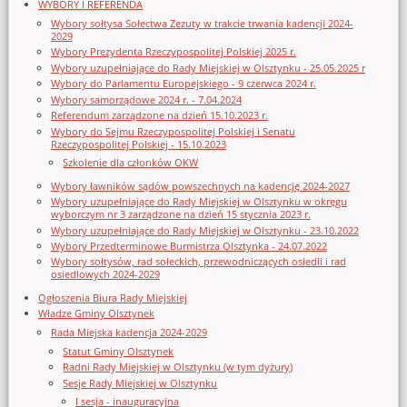
WYBORY I REFERENDA
Wybory sołtysa Sołectwa Zezuty w trakcie trwania kadencji 2024-
2029
Wybory Prezydenta Rzeczypospolitej Polskiej 2025 r.
Wybory uzupełniające do Rady Miejskiej w Olsztynku - 25.05.2025 r
Wybory do Parlamentu Europejskiego - 9 czerwca 2024 r.
Wybory samorządowe 2024 r. - 7.04.2024
Referendum zarządzone na dzień 15.10.2023 r.
Wybory do Sejmu Rzeczypospolitej Polskiej i Senatu
Rzeczypospolitej Polskiej - 15.10.2023
Szkolenie dla członków OKW
Wybory ławników sądów powszechnych na kadencję 2024-2027
Wybory uzupełniające do Rady Miejskiej w Olsztynku w okręgu
wyborczym nr 3 zarządzone na dzień 15 stycznia 2023 r.
Wybory uzupełniające do Rady Miejskiej w Olsztynku - 23.10.2022
Wybory Przedterminowe Burmistrza Olsztynka - 24.07.2022
Wybory sołtysów, rad sołeckich, przewodniczących osiedli i rad
osiedlowych 2024-2029
Ogłoszenia Biura Rady Miejskiej
Władze Gminy Olsztynek
Rada Miejska kadencja 2024-2029
Statut Gminy Olsztynek
Radni Rady Miejskiej w Olsztynku (w tym dyżury)
Sesje Rady Miejskiej w Olsztynku
I sesja - inauguracyjna