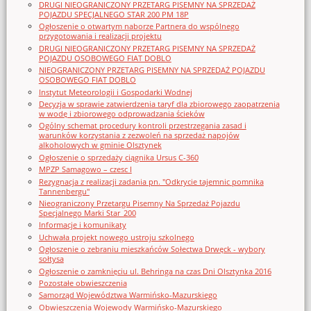
DRUGI NIEOGRANICZONY PRZETARG PISEMNY NA SPRZEDAŻ
POJAZDU SPECJALNEGO STAR 200 PM 18P
Ogłoszenie o otwartym naborze Partnera do wspólnego
przygotowania i realizacji projektu
DRUGI NIEOGRANICZONY PRZETARG PISEMNY NA SPRZEDAŻ
POJAZDU OSOBOWEGO FIAT DOBLO
NIEOGRANICZONY PRZETARG PISEMNY NA SPRZEDAŻ POJAZDU
OSOBOWEGO FIAT DOBLO
Instytut Meteorologii i Gospodarki Wodnej
Decyzja w sprawie zatwierdzenia taryf dla zbiorowego zaopatrzenia
w wodę i zbiorowego odprowadzania ścieków
Ogólny schemat procedury kontroli przestrzegania zasad i
warunków korzystania z zezwoleń na sprzedaż napojów
alkoholowych w gminie Olsztynek
Ogłoszenie o sprzedaży ciągnika Ursus C-360
MPZP Samagowo – czesc I
Rezygnacja z realizacji zadania pn. "Odkrycie tajemnic pomnika
Tannenbergu"
Nieograniczony Przetargu Pisemny Na Sprzedaż Pojazdu
Specjalnego Marki Star_200
Informacje i komunikaty
Uchwała projekt nowego ustroju szkolnego
Ogłoszenie o zebraniu mieszkańców Sołectwa Drwęck - wybory
sołtysa
Ogłoszenie o zamknięciu ul. Behringa na czas Dni Olsztynka 2016
Pozostałe obwieszczenia
Samorząd Województwa Warmińsko-Mazurskiego
Obwieszczenia Wojewody Warmińsko-Mazurskiego