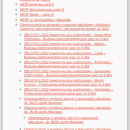
MPZP Ameryka-część II
MPZP Mrongowiusza-część VI
MPZP Mierki – część IV
MPZP ul. Grunwaldzka i Mazurska
Obwieszczenia w sprawach o warunki zabudowy i lokalizacji
inwestycji celu publicznego – rok wszczęcia sprawy do 2023
ZBG.6733.1.2022 Inwestycja celu publicznego – Nowa Wieś
Ostródzka – Budowa elektroenergetycznej sieci nn 0,4kV
ZBG.6733.2.2022 Inwestycja celu publicznego – Mańki –
Budowa elektroenergetycznej sieci nn 0,4kV
ZBG.6733.3.2022 Inwestycja celu publicznego – Lutek –
Budowa elektroenergetycznej sieci nn 0,4kV
ZBG.6733.4.2022 Inwestycja celu publicznego – Królikowo –
Budowa elektroenergetycznej sieci nn 0,4kV
ZBG.6733.5.2022 Inwestycja celu publicznego – Gąsiorowo
Olsztyneckie – Budowa elektroenergetycznej sieci nn 0,4kV
ZBG.6733.6.2022 Inwestycja celu publicznego – Mierki
kolonia – Przebudowa elektroenergetycznej sieci nn 0,4kV
ZBG.6733.7.2022 Inwestycja celu publicznego – Jemiołowo –
Przebudowa elektroenergetycznej sieci nn 0,4kV
Obwieszczenie o wydaniu decyzji o warunkach zabudowy,
dz. 36/27 obręb Waplewo
Obwieszczenie o wydaniu decyzji o warunkach zabudowy,
dz. 36/26 obręb Waplewo
Obwieszczenie o wydaniu decyzji o warunkach
zabudowy, dz. 36/26 obręb Waplewo
Obwieszczenie o wydaniu decyzji o warunkach zabudowy,