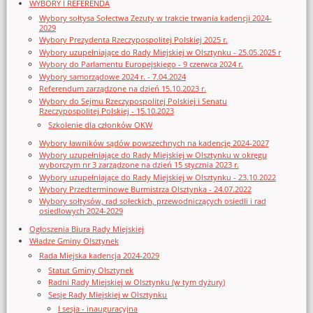
WYBORY I REFERENDA
Wybory sołtysa Sołectwa Zezuty w trakcie trwania kadencji 2024-
2029
Wybory Prezydenta Rzeczypospolitej Polskiej 2025 r.
Wybory uzupełniające do Rady Miejskiej w Olsztynku - 25.05.2025 r
Wybory do Parlamentu Europejskiego - 9 czerwca 2024 r.
Wybory samorządowe 2024 r. - 7.04.2024
Referendum zarządzone na dzień 15.10.2023 r.
Wybory do Sejmu Rzeczypospolitej Polskiej i Senatu
Rzeczypospolitej Polskiej - 15.10.2023
Szkolenie dla członków OKW
Wybory ławników sądów powszechnych na kadencję 2024-2027
Wybory uzupełniające do Rady Miejskiej w Olsztynku w okręgu
wyborczym nr 3 zarządzone na dzień 15 stycznia 2023 r.
Wybory uzupełniające do Rady Miejskiej w Olsztynku - 23.10.2022
Wybory Przedterminowe Burmistrza Olsztynka - 24.07.2022
Wybory sołtysów, rad sołeckich, przewodniczących osiedli i rad
osiedlowych 2024-2029
Ogłoszenia Biura Rady Miejskiej
Władze Gminy Olsztynek
Rada Miejska kadencja 2024-2029
Statut Gminy Olsztynek
Radni Rady Miejskiej w Olsztynku (w tym dyżury)
Sesje Rady Miejskiej w Olsztynku
I sesja - inauguracyjna