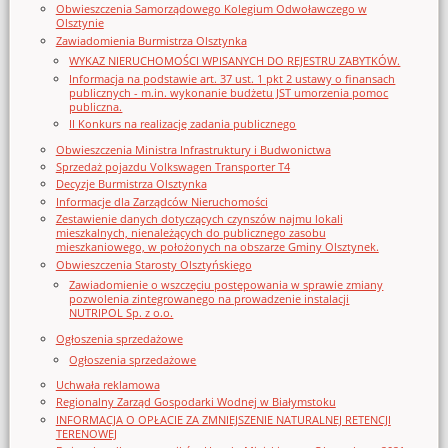
Obwieszczenia Samorządowego Kolegium Odwoławczego w
Olsztynie
Zawiadomienia Burmistrza Olsztynka
WYKAZ NIERUCHOMOŚCI WPISANYCH DO REJESTRU ZABYTKÓW.
Informacja na podstawie art. 37 ust. 1 pkt 2 ustawy o finansach
publicznych - m.in. wykonanie budżetu JST umorzenia pomoc
publiczna.
II Konkurs na realizację zadania publicznego
Obwieszczenia Ministra Infrastruktury i Budwonictwa
Sprzedaż pojazdu Volkswagen Transporter T4
Decyzje Burmistrza Olsztynka
Informacje dla Zarządców Nieruchomości
Zestawienie danych dotyczących czynszów najmu lokali
mieszkalnych, nienależących do publicznego zasobu
mieszkaniowego, w położonych na obszarze Gminy Olsztynek.
Obwieszczenia Starosty Olsztyńskiego
Zawiadomienie o wszczęciu postępowania w sprawie zmiany
pozwolenia zintegrowanego na prowadzenie instalacji
NUTRIPOL Sp. z o.o.
Ogłoszenia sprzedażowe
Ogłoszenia sprzedażowe
Uchwała reklamowa
Regionalny Zarząd Gospodarki Wodnej w Białymstoku
INFORMACJA O OPŁACIE ZA ZMNIEJSZENIE NATURALNEJ RETENCJI
TERENOWEJ