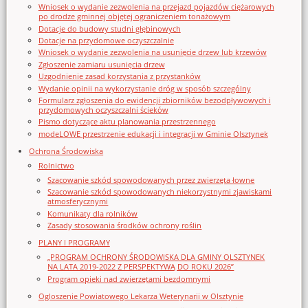
Wniosek o wydanie zezwolenia na przejazd pojazdów ciężarowych
po drodze gminnej objętej ograniczeniem tonażowym
Dotacje do budowy studni głębinowych
Dotacje na przydomowe oczyszczalnie
Wniosek o wydanie zezwolenia na usunięcie drzew lub krzewów
Zgłoszenie zamiaru usunięcia drzew
Uzgodnienie zasad korzystania z przystanków
Wydanie opinii na wykorzystanie dróg w sposób szczególny
Formularz zgłoszenia do ewidencji zbiorników bezodpływowych i
przydomowych oczyszczalni ścieków
Pismo dotyczące aktu planowania przestrzennego
modeLOWE przestrzenie edukacji i integracji w Gminie Olsztynek
Ochrona Środowiska
Rolnictwo
Szacowanie szkód spowodowanych przez zwierzęta łowne
Szacowanie szkód spowodowanych niekorzystnymi zjawiskami
atmosferycznymi
Komunikaty dla rolników
Zasady stosowania środków ochrony roślin
PLANY I PROGRAMY
„PROGRAM OCHRONY ŚRODOWISKA DLA GMINY OLSZTYNEK
NA LATA 2019-2022 Z PERSPEKTYWĄ DO ROKU 2026”
Program opieki nad zwierzętami bezdomnymi
Ogloszenie Powiatowego Lekarza Weterynarii w Olsztynie