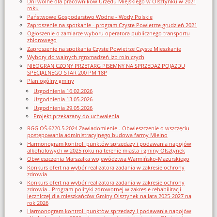
Dni wolne dla pracowników Urzędu Miejskiego w Olsztynku w 2021
roku
Państwowe Gospodarstwo Wodne - Wody Polskie
Zaproszenie na spotkanie - program Czyste Powietrze grudzień 2021
Ogłoszenie o zamiarze wyboru operatora publicznego transportu
zbiorowego
Zaproszenie na spotkania Czyste Powietrze Czyste Mieszkanie
Wybory do walnych zgromadzeń izb rolniczych
NIEOGRANICZONY PRZETARG PISEMNY NA SPRZEDAŻ POJAZDU
SPECJALNEGO STAR 200 PM 18P
Plan ogólny gminy
Uzgodnienia 16.02.2026
Uzgodnienia 13.05.2026
Uzgodnienia 29.05.2026
Projekt przekazany do uchwalenia
RGGIOŚ.6220.5.2024 Zawiadomienie - Obwieszczenie o wszczęciu
postępowania administracyjnego budowa farmy Mielno
Harmonogram kontroli punktów sprzedaży i podawania napojów
alkoholowych w 2025 roku na terenie miasta i gminy Olsztynek
Obwieszczenia Marszałka województwa Warmińsko-Mazurskiego
Konkurs ofert na wybór realizatora zadania w zakresie ochrony
zdrowia
Konkurs ofert na wybór realizatora zadania w zakresie ochrony
zdrowia - Program polityki zdrowotnej w zakresie rehabilitacji
leczniczej dla mieszkańców Gminy Olsztynek na lata 2025-2027 na
rok 2026
Harmonogram kontroli punktów sprzedaży i podawania napojów