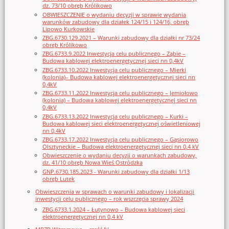
dz. 73/10 obręb Królikowo
OBWIESZCZENIE o wydaniu decyzji w sprawie wydania
warunków zabudowy dla działek 124/15 i 124/16, obręb
Lipowo Kurkowskie
ZBG.6730.129.2021 – Warunki zabudowy dla działki nr 73/24
obręb Królikowo
ZBG.6733.9.2022 Inwestycja celu publicznego – Ząbie –
Budowa kablowej elektroenergetycznej sieci nn 0,4kV
ZBG.6733.10.2022 Inwestycja celu publicznego – Mierki
(kolonia)– Budowa kablowej elektroenergetycznej sieci nn
0,4kV
ZBG.6733.11.2022 Inwestycja celu publicznego – Jemiołowo
(kolonia) – Budowa kablowej elektroenergetycznej sieci nn
0,4kV
ZBG.6733.13.2022 Inwestycja celu publicznego – Kurki –
Budowa kablowej sieci elektroenergetycznej oświetleniowej
nn 0,4kV
ZBG.6733.17.2022 Inwestycja celu publicznego – Gąsiorowo
Olsztyneckie – Budowa elektroenergetycznej sieci nn 0,4 kV
Obwieszczenie o wydaniu decyzji o warunkach zabudowy,
dz. 41/10 obręb Nowa Wieś Ostródzka
GNP.6730.185.2023 - Warunki zabudowy dla działki 1/13
obręb Lutek
Obwieszczenia w sprawach o warunki zabudowy i lokalizacji
inwestycji celu publicznego – rok wszczęcia sprawy 2024
ZBG.6733.1.2024 – Łutynowo – Budowa kablowej sieci
elektroenergetycznej nn 0,4 kV