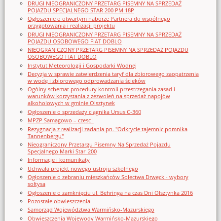
DRUGI NIEOGRANICZONY PRZETARG PISEMNY NA SPRZEDAŻ
POJAZDU SPECJALNEGO STAR 200 PM 18P
Ogłoszenie o otwartym naborze Partnera do wspólnego
przygotowania i realizacji projektu
DRUGI NIEOGRANICZONY PRZETARG PISEMNY NA SPRZEDAŻ
POJAZDU OSOBOWEGO FIAT DOBLO
NIEOGRANICZONY PRZETARG PISEMNY NA SPRZEDAŻ POJAZDU
OSOBOWEGO FIAT DOBLO
Instytut Meteorologii i Gospodarki Wodnej
Decyzja w sprawie zatwierdzenia taryf dla zbiorowego zaopatrzenia
w wodę i zbiorowego odprowadzania ścieków
Ogólny schemat procedury kontroli przestrzegania zasad i
warunków korzystania z zezwoleń na sprzedaż napojów
alkoholowych w gminie Olsztynek
Ogłoszenie o sprzedaży ciągnika Ursus C-360
MPZP Samagowo – czesc I
Rezygnacja z realizacji zadania pn. "Odkrycie tajemnic pomnika
Tannenbergu"
Nieograniczony Przetargu Pisemny Na Sprzedaż Pojazdu
Specjalnego Marki Star_200
Informacje i komunikaty
Uchwała projekt nowego ustroju szkolnego
Ogłoszenie o zebraniu mieszkańców Sołectwa Drwęck - wybory
sołtysa
Ogłoszenie o zamknięciu ul. Behringa na czas Dni Olsztynka 2016
Pozostałe obwieszczenia
Samorząd Województwa Warmińsko-Mazurskiego
Obwieszczenia Wojewody Warmińsko-Mazurskiego