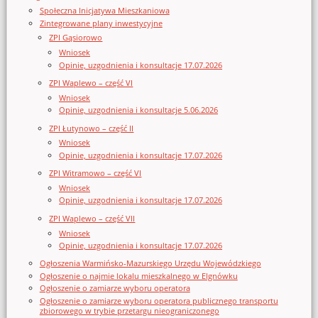
Społeczna Inicjatywa Mieszkaniowa
Zintegrowane plany inwestycyjne
ZPI Gąsiorowo
Wniosek
Opinie, uzgodnienia i konsultacje 17.07.2026
ZPI Waplewo – część VI
Wniosek
Opinie, uzgodnienia i konsultacje 5.06.2026
ZPI Łutynowo – część II
Wniosek
Opinie, uzgodnienia i konsultacje 17.07.2026
ZPI Witramowo – część VI
Wniosek
Opinie, uzgodnienia i konsultacje 17.07.2026
ZPI Waplewo – część VII
Wniosek
Opinie, uzgodnienia i konsultacje 17.07.2026
Ogłoszenia Warmińsko-Mazurskiego Urzędu Wojewódzkiego
Ogłoszenie o najmie lokalu mieszkalnego w Elgnówku
Ogłoszenie o zamiarze wyboru operatora
Ogłoszenie o zamiarze wyboru operatora publicznego transportu
zbiorowego w trybie przetargu nieograniczonego