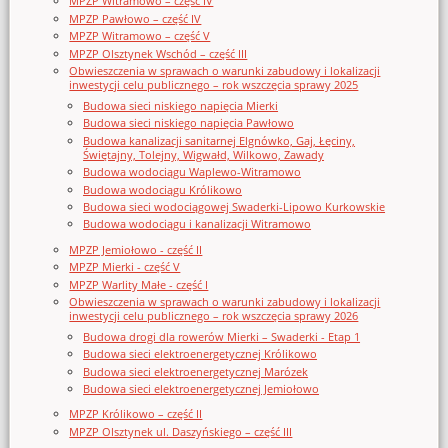
MPZP Witramowo – część IV
MPZP Pawłowo – część IV
MPZP Witramowo – część V
MPZP Olsztynek Wschód – część III
Obwieszczenia w sprawach o warunki zabudowy i lokalizacji
inwestycji celu publicznego – rok wszczęcia sprawy 2025
Budowa sieci niskiego napięcia Mierki
Budowa sieci niskiego napięcia Pawłowo
Budowa kanalizacji sanitarnej Elgnówko, Gaj, Łęciny,
Świętajny, Tolejny, Wigwałd, Wilkowo, Zawady
Budowa wodociągu Waplewo-Witramowo
Budowa wodociągu Królikowo
Budowa sieci wodociągowej Swaderki-Lipowo Kurkowskie
Budowa wodociągu i kanalizacji Witramowo
MPZP Jemiołowo - część II
MPZP Mierki - część V
MPZP Warlity Małe - część I
Obwieszczenia w sprawach o warunki zabudowy i lokalizacji
inwestycji celu publicznego – rok wszczęcia sprawy 2026
Budowa drogi dla rowerów Mierki – Swaderki - Etap 1
Budowa sieci elektroenergetycznej Królikowo
Budowa sieci elektroenergetycznej Marózek
Budowa sieci elektroenergetycznej Jemiołowo
MPZP Królikowo – część II
MPZP Olsztynek ul. Daszyńskiego – część III