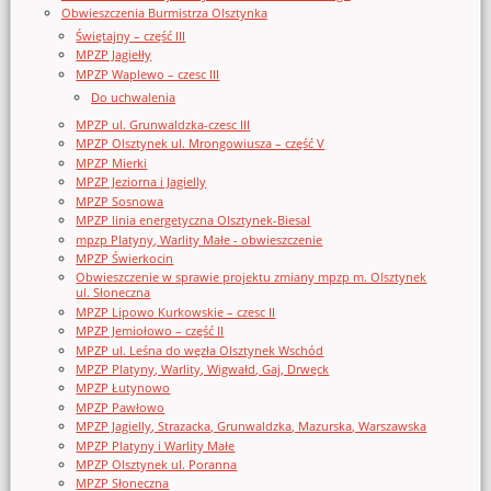
Obwieszczenia Burmistrza Olsztynka
Świętajny – część III
MPZP Jagiełły
MPZP Waplewo – czesc III
Do uchwalenia
MPZP ul. Grunwaldzka-czesc III
MPZP Olsztynek ul. Mrongowiusza – część V
MPZP Mierki
MPZP Jeziorna i Jagielly
MPZP Sosnowa
MPZP linia energetyczna Olsztynek-Biesal
mpzp Platyny, Warlity Małe - obwieszczenie
MPZP Świerkocin
Obwieszczenie w sprawie projektu zmiany mpzp m. Olsztynek
ul. Słoneczna
MPZP Lipowo Kurkowskie – czesc II
MPZP Jemiołowo – część II
MPZP ul. Leśna do węzła Olsztynek Wschód
MPZP Platyny, Warlity, Wigwałd, Gaj, Drwęck
MPZP Łutynowo
MPZP Pawłowo
MPZP Jagielly, Strazacka, Grunwaldzka, Mazurska, Warszawska
MPZP Platyny i Warlity Małe
MPZP Olsztynek ul. Poranna
MPZP Słoneczna