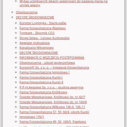
Wykaz urzędowych lekarzy weterynarii do badania mięsa na
użytek własny
Obwieszczenia
DECYZJE ŚRODOWISKOWE
Eurotter Logistyka - Stacja paliw
Farma fotowoltaiczna Waplewo
Tymbark - Zbiornik CO2
Droga Selwa - Lipowo Kurkowskie
Agaplast rozbudowa
Kanalizacja Witramowo
DECYZJE ŚRODOWISKOWE
INFORMACJE O WSZCZĘCIU POSTĘPOWANIA
Obwieszczenia - udział społeczeństwa
Europrofil Sp. z o. o. – instalacja fotowoltaiczna
Farma fotowoltaiczna Jemiołowo I
Farma fotowoltaiczna Kunki I
Farma fotowoltaiczna Kunki II
P.P-H.Agaplast Sp. z o.o. - studnia awaryjna
Farma fotowoltaiczna Królikowo
Osiedle Mieszkaniowe, Królikowo dz. nr 42/7
Osiedle Mieszkaniowe, Królikowo dz. nr 166/8
Farma fotowoltaiczna Wilkowo 106-6, 106-11
Farma Fotowoltaiczna 57, 59, 60/4, obręb Kunki
Jemiołowo 170/1
Farma Fotowoltaiczna 49, 50, 160/5, Pawłowo