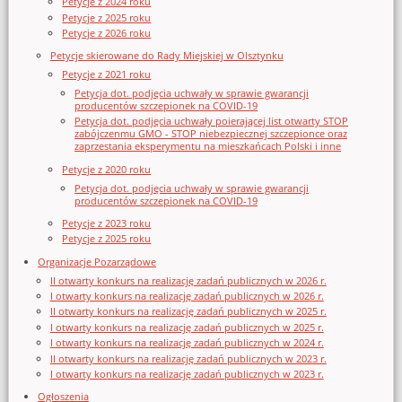
Petycje z 2024 roku
Petycje z 2025 roku
Petycje z 2026 roku
Petycje skierowane do Rady Miejskiej w Olsztynku
Petycje z 2021 roku
Petycja dot. podjęcia uchwały w sprawie gwarancji
producentów szczepionek na COVID-19
Petycja dot. podjęcia uchwały poierającej list otwarty STOP
zabójczenmu GMO - STOP niebezpiecznej szczepionce oraz
zaprzestania eksperymentu na mieszkańcach Polski i inne
Petycje z 2020 roku
Petycja dot. podjęcia uchwały w sprawie gwarancji
producentów szczepionek na COVID-19
Petycje z 2023 roku
Petycje z 2025 roku
Organizacje Pozarządowe
II otwarty konkurs na realizację zadań publicznych w 2026 r.
I otwarty konkurs na realizację zadań publicznych w 2026 r.
II otwarty konkurs na realizację zadań publicznych w 2025 r.
I otwarty konkurs na realizację zadań publicznych w 2025 r.
I otwarty konkurs na realizację zadań publicznych w 2024 r.
II otwarty konkurs na realizację zadań publicznych w 2023 r.
I otwarty konkurs na realizację zadań publicznych w 2023 r.
Ogłoszenia