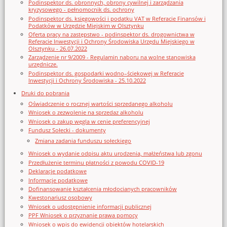
Podinspektor ds. obronnych, obrony cywilnej i zarządzania
kryzysowego - pełnomocnik ds. ochrony
Podinspektor ds. księgowości i podatku VAT w Referacie Finansów i
Podatków w Urzędzie Miejskim w Olsztynku
Oferta pracy na zastępstwo - podinspektor ds. drogownictwa w
Referacie Inwestycji i Ochrony Środowiska Urzędu Miejskiego w
Olsztynku - 26.07.2022
Zarządzenie nr 9/2009 - Regulamin naboru na wolne stanowiska
urzędnicze.
Podinspektor ds. gospodarki wodno–ściekowej w Referacie
Inwestycji i Ochrony Środowiska - 25.10.2022
Druki do pobrania
Oświadczenie o rocznej wartości sprzedanego alkoholu
Wniosek o zezwolenie na sprzedaz alkoholu
Wniosek o zakup węgla w cenie preferencyjnej
Fundusz Sołecki - dokumenty
Zmiana zadania funduszu sołeckiego
Wniosek o wydanie odpisu aktu urodzenia, małżeństwa lub zgonu
Przedłużenie terminu płatności z powodu COVID-19
Deklaracje podatkowe
Informacje podatkowe
Dofinansowanie kształcenia młodocianych pracowników
Kwestonariusz osobowy
Wniosek o udostępnienie informacji publicznej
PPF Wniosek o przyznanie prawa pomocy
Wniosek o wpis do ewidencji obiektów hotelarskich