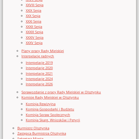
XXVIII Sesja
XXIX Sesja
XXX Sesja
XXXI Sesja
XXXII Sesja
XXXIII Sesja
XXXIV Sesja
XXXV Sesja
Plany pracy Rady Miejskiej
Interpelacje radnych
Interpelacje 2019
Interpelacje 2020
Interpelacje 2021
Interpelacje 2024
Interpelacje 2026
Sprawozdanie z pracy Rady Miejskiej w Olsztynku
Komisje Rady Miejskiej w Olsztynku
Komisja Rewizyjna
Komisja Gospodarki i Budżetu
Komisja Spraw Społecznych
Komisja Skarg, Wniosków i Petycji
Burmistrz Olsztynka
Zastępca Burmistrza Olsztynka
Sekretarz Miasta