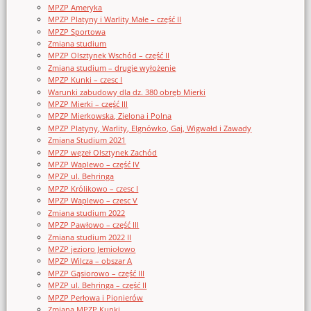
MPZP Ameryka
MPZP Platyny i Warlity Małe – część II
MPZP Sportowa
Zmiana studium
MPZP Olsztynek Wschód – część II
Zmiana studium – drugie wyłożenie
MPZP Kunki – czesc I
Warunki zabudowy dla dz. 380 obręb Mierki
MPZP Mierki – część III
MPZP Mierkowska, Zielona i Polna
MPZP Platyny, Warlity, Elgnówko, Gaj, Wigwałd i Zawady
Zmiana Studium 2021
MPZP węzeł Olsztynek Zachód
MPZP Waplewo – część IV
MPZP ul. Behringa
MPZP Królikowo – czesc I
MPZP Waplewo – czesc V
Zmiana studium 2022
MPZP Pawłowo – część III
Zmiana studium 2022 II
MPZP jezioro Jemiołowo
MPZP Wilcza – obszar A
MPZP Gąsiorowo – część III
MPZP ul. Behringa – część II
MPZP Perłowa i Pionierów
Zmiana MPZP Kunki