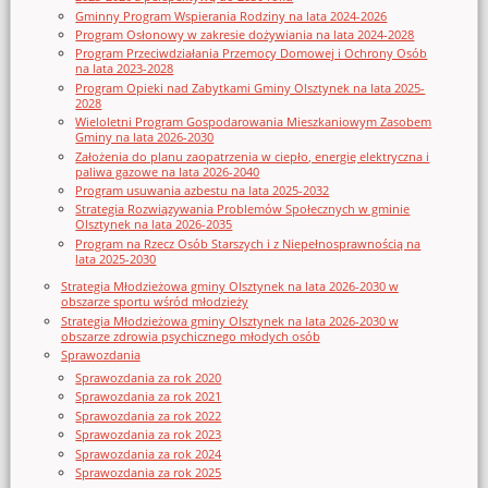
Gminny Program Wspierania Rodziny na lata 2024-2026
Program Osłonowy w zakresie dożywiania na lata 2024-2028
Program Przeciwdziałania Przemocy Domowej i Ochrony Osób
na lata 2023-2028
Program Opieki nad Zabytkami Gminy Olsztynek na lata 2025-
2028
Wieloletni Program Gospodarowania Mieszkaniowym Zasobem
Gminy na lata 2026-2030
Założenia do planu zaopatrzenia w ciepło, energię elektryczna i
paliwa gazowe na lata 2026-2040
Program usuwania azbestu na lata 2025-2032
Strategia Rozwiązywania Problemów Społecznych w gminie
Olsztynek na lata 2026-2035
Program na Rzecz Osób Starszych i z Niepełnosprawnością na
lata 2025-2030
Strategia Młodzieżowa gminy Olsztynek na lata 2026-2030 w
obszarze sportu wśród młodzieży
Strategia Młodzieżowa gminy Olsztynek na lata 2026-2030 w
obszarze zdrowia psychicznego młodych osób
Sprawozdania
Sprawozdania za rok 2020
Sprawozdania za rok 2021
Sprawozdania za rok 2022
Sprawozdania za rok 2023
Sprawozdania za rok 2024
Sprawozdania za rok 2025