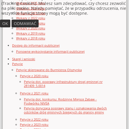
(Tracking Cookies). Możesz sam zdecydować, czy chcesz zezwolić
Wykazy z 2025 roku
na pliki cookie. Należy pamiętać, że w przypadku odrzucenia, nie
Wykazy z 2024 roku
wszystkie funkcje strony mogą być dostępne.
Wykazy z 2023 roku
Wykazy z 2022 roku
OK
ODMAWIAĆ
Wykazy z 2021 roku
Wykazy z 2020 roku
Wykazy z 2019 roku
Wykazy z 2018 roku
Dostęp do informacji publicznej
Ponowne wykorzystanie informacji publicznej
Skargi i wnioski
Petycje
Petycje skierowane do Burmistrza Olsztynka
Petycje z 2020 roku
Petycja dot. poprawy infrastruktury drogi gminnej nr
281409_5.0014
Petycje z 2021 roku
Petycja dot. konkursu: Rodzinne Miejsce Zabaw -
Podwórko NIVEA
Petycja dotycząca poprawy stanu i oznakowania dwóch
odcinków dróg gminnych biegących do granicy gminy
Petycje z 2022 roku
Petycje z 2023 roku