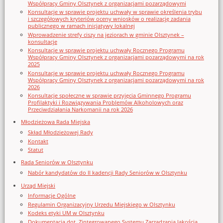
Współpracy Gminy Olsztynek z organizacjami pozarządowymi
Konsultacje w sprawie projektu uchwały w sprawie określenia trybu
i szczegółowych kryteriów oceny wniosków o realizację zadania
publicznego w ramach inicjatywy lokalnej
Wprowadzenie strefy ciszy na jeziorach w gminie Olsztynek –
konsultacje
Konsultacje w sprawie projektu uchwały Rocznego Programu
Współpracy Gminy Olsztynek z organizacjami pozarządowymi na rok
2025
Konsultacje w sprawie projektu uchwały Rocznego Programu
Współpracy Gminy Olsztynek z organizacjami pozarządowymi na rok
2026
Konsultacje społeczne w sprawie przyjęcia Gminnego Programu
Profilaktyki i Rozwiązywania Problemów Alkoholowych oraz
Przeciwdziałania Narkomanii na rok 2026
Młodzieżowa Rada Miejska
Skład Młodzieżowej Rady
Kontakt
Statut
Rada Seniorów w Olsztynku
Nabór kandydatów do II kadencji Rady Seniorów w Olsztynku
Urząd Miejski
Informacje Ogólne
Regulamin Organizacyjny Urzedu Miejskiego w Olsztynku
Kodeks etyki UM w Olsztynku
Dokumentacja dot. Zintegrowanego Systemu Zarządzania Jakością