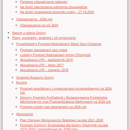
Pierwsze oświadczenie radnego
Na dzień zaprzestania pełnienia obowiązków
Na dzień rozwiązania stosunku pracy - 27.10.2025
Oświadczenia - 2026 rok
Oświadczenia za rok 2025
Raport o stanie Gminy
Plany, programy, strategie i ich wykonanie
Ponadlokalny Program Rewitalizacji Miast Sieci Cittaslow
Program rewitalizacji sieci miast
Lokalny Program Rewitalizacji gminy Olsztynek
Aktualizacja LPR – październik 2016
Aktualizacja LPR – lipiec 2017
Aktualizacja LPR – czerwiec 2018
Strategia Rozwoju Gminy
Roczne
Program współpracy z organizacjami pozarządowymi na 2026
rok
Gminny Program Profilaktyki i Rozwiązywania Problemów
Alkoholowych oraz Przeciwdziałania Narkomanii na 2026 rok
Program opieki nad zwierzętami na 2026 rok
Wieloletnie
Plan Odnowy Miejscowości Waplewo na lata 2021-2028
Program Ochrony Środowiska dla Gminy Olsztynek na lata
2023-2026 z perspektywą do 2030 roku