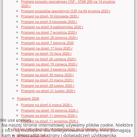
Przetarg pojazdu specjalnego OSP - STAR 200 na 14 grudnia
2020 r
Przetarg pojazdów specjalnych OSP na 04 grudnia 2020 r
Przetarg na dzień 10 listopada 2020 r
Przetarg na dzień 9 listopada 2020 r
Przetargi na dzień 9 października 2020 r
Przetargi na dzień 7 września 2020 r
Przetargi na dzień 28 sierpnia 2020 r
Przetargi na dzień 7 sierpnia 2020
Przetargi na dzień 17 lipca 2020 r
Przetarg na dzień 10 lipca 2020 r
Przetarg na dzień 26 czerwca 2020 r
Przetargi na dzień 19 czerwca 2020 r
Przetargi na dzień 3 kwietnia 2020 r
Przetarg na dzień 30 marca 2020 r
Przetarg na dzień 23 marca 2020 r
Przetarg na dzień 28 lutego 2020 r
Przetargi na dzień 21 lutego 2020 r
Przetargi 2026
Przetarg na dzień 6 marca 2026 r.
Przetargi na dzień 10 sierpnia 2026 r.
Przetarg na dzień 11 sierpnia 2026 r.
We use cookies
Przetarg na dzień 11 września 2026 r.
Na naszej stronie internetowej używamy plików cookie. Niektóre
Wykazy nieruchomości przeznaczonych do sprzedaży i dzierżawy
z nich są niezbędne dla funkcjonowania strony, inne pomagają
nam w ulepszaniu tej strony i doświadczeń użytkownika
Wykazy z 2026 roku