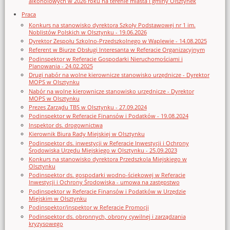
alkoholowych w 2026 roku na terenie miasta i gminy Olsztynek
Praca
Konkurs na stanowisko dyrektora Szkoły Podstawowej nr 1 im.
Noblistów Polskich w Olsztynku - 19.06.2026
Dyrektor Zespołu Szkolno-Przedszkolnego w Waplewie - 14.08.2025
Referent w Biurze Obsługi Interesanta w Referacie Organizacyjnym
Podinspektor w Referacie Gospodarki Nieruchomościami i
Planowania - 24.02.2025
Drugi nabór na wolne kierownicze stanowisko urzędnicze - Dyrektor
MOPS w Olsztynku
Nabór na wolne kierownicze stanowisko urzędnicze - Dyrektor
MOPS w Olsztynku
Prezes Zarządu TBS w Olsztynku - 27.09.2024
Podinspektor w Referacie Finansów i Podatków - 19.08.2024
Inspektor ds. drogownictwa
Kierownik Biura Rady Miejskiej w Olsztynku
Podinspektor ds. inwestycji w Referacie Inwestycji i Ochrony
Środowiska Urzędu Miejskiego w Olsztynku - 25.09.2023
Konkurs na stanowisko dyrektora Przedszkola Miejskiego w
Olsztynku
Podinspektor ds. gospodarki wodno-ściekowej w Referacie
Inwestycji i Ochrony Środowiska - umowa na zastępstwo
Podinspektor w Referacie Finansów i Podatków w Urzędzie
Miejskim w Olsztynku
Podinspektor/inspektor w Referacie Promocji
Podinspektor ds. obronnych, obrony cywilnej i zarządzania
kryzysowego