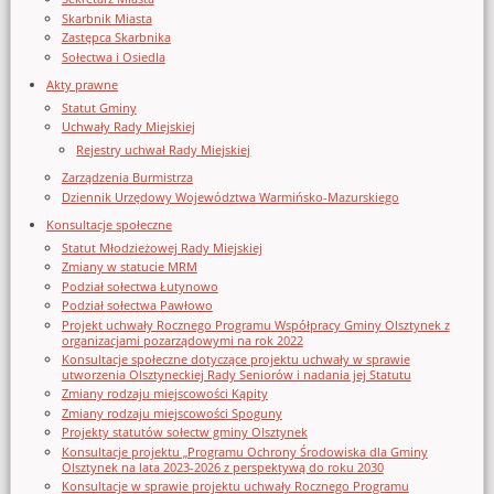
Skarbnik Miasta
Zastępca Skarbnika
Sołectwa i Osiedla
Akty prawne
Statut Gminy
Uchwały Rady Miejskiej
Rejestry uchwał Rady Miejskiej
Zarządzenia Burmistrza
Dziennik Urzędowy Województwa Warmińsko-Mazurskiego
Konsultacje społeczne
Statut Młodzieżowej Rady Miejskiej
Zmiany w statucie MRM
Podział sołectwa Łutynowo
Podział sołectwa Pawłowo
Projekt uchwały Rocznego Programu Współpracy Gminy Olsztynek z
organizacjami pozarządowymi na rok 2022
Konsultacje społeczne dotyczące projektu uchwały w sprawie
utworzenia Olsztyneckiej Rady Seniorów i nadania jej Statutu
Zmiany rodzaju miejscowości Kąpity
Zmiany rodzaju miejscowości Spoguny
Projekty statutów sołectw gminy Olsztynek
Konsultacje projektu „Programu Ochrony Środowiska dla Gminy
Olsztynek na lata 2023-2026 z perspektywą do roku 2030
Konsultacje w sprawie projektu uchwały Rocznego Programu